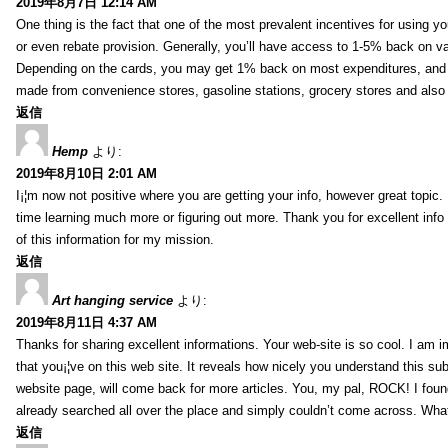
2019年8月7日 12:14 AM
One thing is the fact that one of the most prevalent incentives for using y
or even rebate provision. Generally, you’ll have access to 1-5% back on v
Depending on the cards, you may get 1% back on most expenditures, and 
made from convenience stores, gasoline stations, grocery stores and als
返信
Hemp
より:
2019年8月10日 2:01 AM
I¡¦m now not positive where you are getting your info, however great topic
time learning much more or figuring out more. Thank you for excellent info 
of this information for my mission.
返信
Art hanging service
より:
2019年8月11日 4:37 AM
Thanks for sharing excellent informations. Your web-site is so cool. I am 
that you¡¦ve on this web site. It reveals how nicely you understand this s
website page, will come back for more articles. You, my pal, ROCK! I found
already searched all over the place and simply couldn’t come across. What
返信