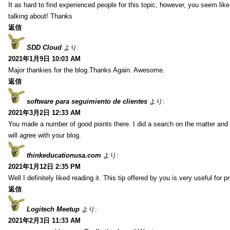
It as hard to find experienced people for this topic, however, you seem li
talking about! Thanks
返信
SDD Cloud
より:
2021年1月9日 10:03 AM
Major thankies for the blog.Thanks Again. Awesome.
返信
software para seguimiento de clientes
より:
2021年3月2日 12:33 AM
You made a number of good points there. I did a search on the matter and 
will agree with your blog.
thinkeducationusa.com
より:
2021年1月12日 2:35 PM
Well I definitely liked reading it. This tip offered by you is very useful for p
返信
Logitech Meetup
より:
2021年2月3日 11:33 AM