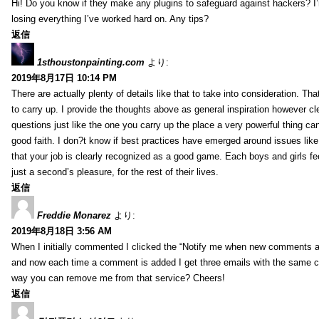
Hi! Do you know if they make any plugins to safeguard against hackers? I
losing everything I’ve worked hard on. Any tips?
返信
1sthoustonpainting.com
より:
2019年8月17日 10:14 PM
There are actually plenty of details like that to take into consideration. Tha
to carry up. I provide the thoughts above as general inspiration however cle
questions just like the one you carry up the place a very powerful thing ca
good faith. I don?t know if best practices have emerged around issues like 
that your job is clearly recognized as a good game. Each boys and girls fe
just a second’s pleasure, for the rest of their lives.
返信
Freddie Monarez
より:
2019年8月18日 3:56 AM
When I initially commented I clicked the “Notify me when new comments 
and now each time a comment is added I get three emails with the same 
way you can remove me from that service? Cheers!
返信