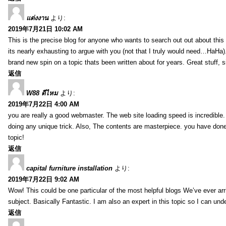
แต่งงาน
より:
2019年7月21日 10:02 AM
This is the precise blog for anyone who wants to search out out about this 
its nearly exhausting to argue with you (not that I truly would need…HaHa).
brand new spin on a topic thats been written about for years. Great stuff, s
返信
W88 ดีไหม
より:
2019年7月22日 4:00 AM
you are really a good webmaster. The web site loading speed is incredible.
doing any unique trick. Also, The contents are masterpiece. you have done 
topic!
返信
capital furniture installation
より:
2019年7月22日 9:02 AM
Wow! This could be one particular of the most helpful blogs We’ve ever arr
subject. Basically Fantastic. I am also an expert in this topic so I can unde
返信