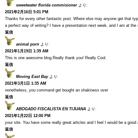
sweetwater florida commisioner
より:
2021年2月16日 5:01 PM
Thanks for every other fantastic post. Where else may anyone get that typ
a perfect way of writing? I have a presentation next week, and I am at the 
返信
animal porn
より:
2021年1月19日 1:39 AM
This is one awesome blog.Really thank you! Really Cool.
返信
Moving East Bay
より:
2021年3月1日 1:35 AM
nonetheless, you command get bought an shakiness over
返信
ABOGADO FISCALISTA EN TIJUANA
より:
2021年1月22日 12:00 PM
your site. You have some really great articles and I feel I would be a good 
返信