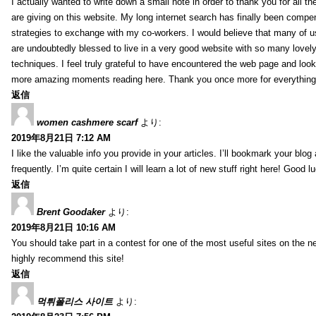
I actually wanted to write down a small note in order to thank you for all 
are giving on this website. My long internet search has finally been compe
strategies to exchange with my co-workers. I would believe that many of us 
are undoubtedly blessed to live in a very good website with so many lovely 
techniques. I feel truly grateful to have encountered the web page and loo
more amazing moments reading here. Thank you once more for everything
返信
women cashmere scarf
より:
2019年8月21日 7:12 AM
I like the valuable info you provide in your articles. I’ll bookmark your blo
frequently. I’m quite certain I will learn a lot of new stuff right here! Good l
返信
Brent Goodaker
より:
2019年8月21日 10:16 AM
You should take part in a contest for one of the most useful sites on the net
highly recommend this site!
返信
먹튀폴리스 사이트
より: