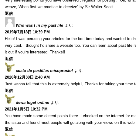
Very interesting points you have observed , regards for posting . “Oh, wha
weave, When first we practice to deceive” by Sir Walter Scott.
返信
Who was I in my past life
より:
2019年7月18日 10:39 PM
Hello! I was perusing your articles for the first time today and wanted to dro
very cool. I thought I’d share a website too. You can learn about past life 
it out if you’re interested. Thanks!!
返信
costo de pastillas misoprostol
より:
2020年12月30日 2:40 AM
Just wanna tell that this is extremely helpful, Thanks for taking your time to
返信
dewa togel online
より:
2021年1月5日 10:32 PM
You have made some decent points there. I checked on the internet for mo
the issue and found most people will go along with your views on this web 
返信