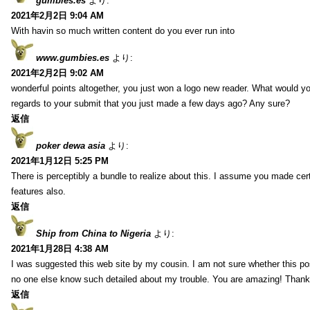
gumbies.es
より:
2021年2月2日 9:04 AM
With havin so much written content do you ever run into
www.gumbies.es
より:
2021年2月2日 9:02 AM
wonderful points altogether, you just won a logo new reader. What would 
regards to your submit that you just made a few days ago? Any sure?
返信
poker dewa asia
より:
2021年1月12日 5:25 PM
There is perceptibly a bundle to realize about this. I assume you made cer
features also.
返信
Ship from China to Nigeria
より:
2021年1月28日 4:38 AM
I was suggested this web site by my cousin. I am not sure whether this pos
no one else know such detailed about my trouble. You are amazing! Thank
返信