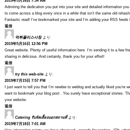
2019年5月16日 7:34 AM
Admiring the dedication you put into your site and detailed information yo
to come across a blog every once in a while that isn’t the same old rehash
Fantastic read! I’ve bookmarked your site and I’m adding your RSS feeds
返信
먹튀폴리스사칭
より:
2019年5月16日 12:56 PM
Great website. Plenty of useful information here. I’m sending it to a few fri
sharing in delicious. And certainly, thank you for your effort!
返信
try this web-site
より:
2019年7月15日 7:57 PM
I just want to tell you that I’m newbie to weblog and actually liked you’re we
want to bookmark your blog post . You surely have exceptional stories. Tha
your website.
返信
Catering รับจัดเลี้ยงนอกสถานที่
より:
2019年7月18日 7:01 AM