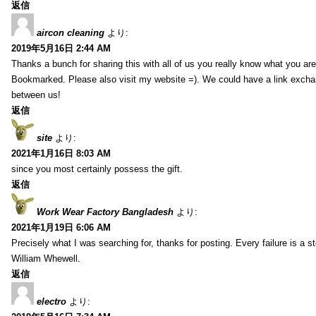
返信
aircon cleaning
より:
2019年5月16日 2:44 AM
Thanks a bunch for sharing this with all of us you really know what you are
Bookmarked. Please also visit my website =). We could have a link exch
between us!
返信
site
より:
2021年1月16日 8:03 AM
since you most certainly possess the gift.
返信
Work Wear Factory Bangladesh
より:
2021年1月19日 6:06 AM
Precisely what I was searching for, thanks for posting. Every failure is a 
William Whewell.
返信
electro
より: