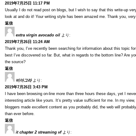
2019年7月25日 11:17 PM
Usually I do not read post on blogs, but I wish to say that this write-up ve
look at and do it! Your writing style has been amazed me. Thank you, very
返信
extra virgin avocado oil
より:
2019年7月26日 11:24 AM
Thank you, I’ve recently been searching for information about this topic fo
best I’ve discovered so far. But, what in regards to the bottom line? Are y
the source?
返信
비아그라
より:
2019年7月26日 3:43 PM
I have been browsing on-line more than three hours these days, yet I neve
interesting article like yours. It’s pretty value sufficient for me. In my view
bloggers made excellent content as you probably did, the web will probabl
than ever before.
返信
it chapter 2 streaming vf
より: