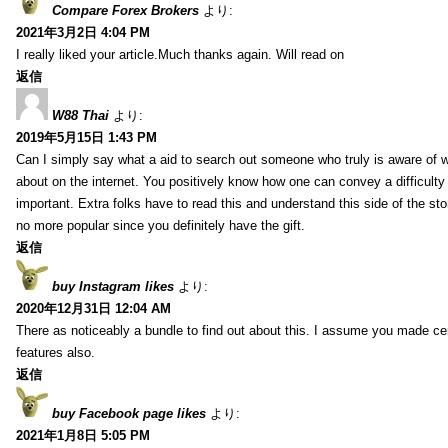
Compare Forex Brokers
より:
2021年3月2日 4:04 PM
I really liked your article.Much thanks again. Will read on
返信
W88 Thai
より:
2019年5月15日 1:43 PM
Can I simply say what a aid to search out someone who truly is aware of w
about on the internet. You positively know how one can convey a difficulty
important. Extra folks have to read this and understand this side of the sto
no more popular since you definitely have the gift.
返信
buy Instagram likes
より:
2020年12月31日 12:04 AM
There as noticeably a bundle to find out about this. I assume you made cert
features also.
返信
buy Facebook page likes
より:
2021年1月8日 5:05 PM