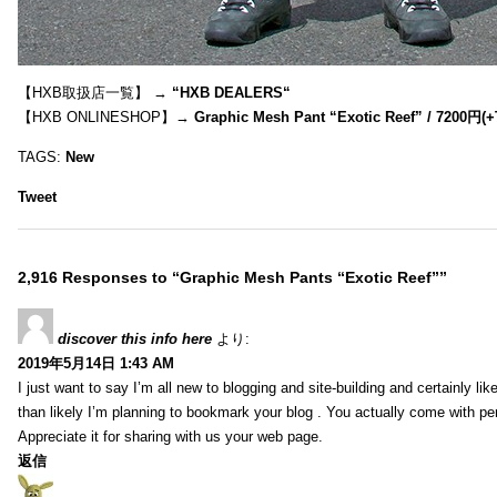
【HXB取扱店一覧】 →
“
HXB DEALERS
“
【HXB ONLINESHOP】→
Graphic Mesh Pant “Exotic Reef” / 7200円(
TAGS:
New
Tweet
2,916 Responses to “Graphic Mesh Pants “Exotic Reef””
discover this info here
より:
2019年5月14日 1:43 AM
I just want to say I’m all new to blogging and site-building and certainly li
than likely I’m planning to bookmark your blog . You actually come with per
Appreciate it for sharing with us your web page.
返信