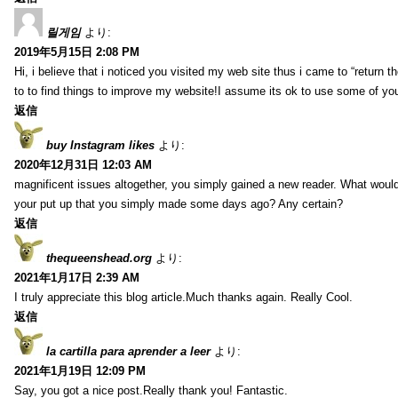
릴게임
より:
2019年5月15日 2:08 PM
Hi, i believe that i noticed you visited my web site thus i came to “return t
to to find things to improve my website!I assume its ok to use some of yo
返信
buy Instagram likes
より:
2020年12月31日 12:03 AM
magnificent issues altogether, you simply gained a new reader. What wo
your put up that you simply made some days ago? Any certain?
返信
thequeenshead.org
より:
2021年1月17日 2:39 AM
I truly appreciate this blog article.Much thanks again. Really Cool.
返信
la cartilla para aprender a leer
より:
2021年1月19日 12:09 PM
Say, you got a nice post.Really thank you! Fantastic.