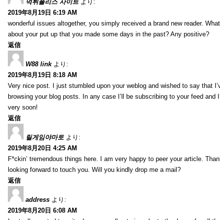
먹튀폴리스 사이트
より:
2019年8月19日 6:19 AM
wonderful issues altogether, you simply received a brand new reader. Wha
about your put up that you made some days in the past? Any positive?
返信
W88 link
より:
2019年8月19日 8:18 AM
Very nice post. I just stumbled upon your weblog and wished to say that I’
browsing your blog posts. In any case I’ll be subscribing to your feed and 
very soon!
返信
릴게임야마토
より:
2019年8月20日 4:25 AM
F*ckin’ tremendous things here. I am very happy to peer your article. Than
looking forward to touch you. Will you kindly drop me a mail?
返信
address
より:
2019年8月20日 6:08 AM