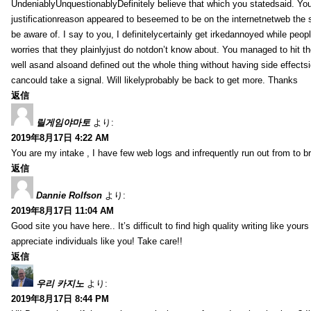
UndeniablyUnquestionablyDefinitely believe that which you statedsaid. You
justificationreason appeared to beseemed to be on the internetnetweb the s
be aware of. I say to you, I definitelycertainly get irkedannoyed while peop
worries that they plainlyjust do notdon’t know about. You managed to hit th
well asand alsoand defined out the whole thing without having side effectsi
cancould take a signal. Will likelyprobably be back to get more. Thanks
返信
릴게임야마토
より:
2019年8月17日 4:22 AM
You are my intake , I have few web logs and infrequently run out from to b
返信
Dannie Rolfson
より:
2019年8月17日 11:04 AM
Good site you have here.. It’s difficult to find high quality writing like your
appreciate individuals like you! Take care!!
返信
우리 카지노
より:
2019年8月17日 8:44 PM