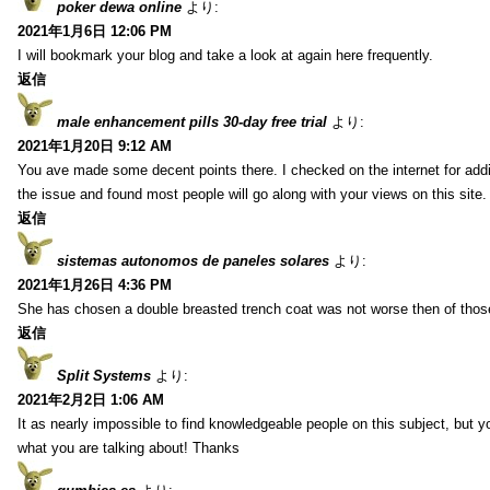
poker dewa online
より:
2021年1月6日 12:06 PM
I will bookmark your blog and take a look at again here frequently.
返信
male enhancement pills 30-day free trial
より:
2021年1月20日 9:12 AM
You ave made some decent points there. I checked on the internet for addi
the issue and found most people will go along with your views on this site.
返信
sistemas autonomos de paneles solares
より:
2021年1月26日 4:36 PM
She has chosen a double breasted trench coat was not worse then of tho
返信
Split Systems
より:
2021年2月2日 1:06 AM
It as nearly impossible to find knowledgeable people on this subject, but 
what you are talking about! Thanks