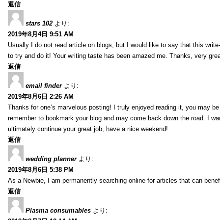
返信
stars 102
より:
2019年8月4日 9:51 AM
Usually I do not read article on blogs, but I would like to say that this wri
to try and do it! Your writing taste has been amazed me. Thanks, very great
返信
email finder
より:
2019年8月6日 2:26 AM
Thanks for one’s marvelous posting! I truly enjoyed reading it, you may be a
remember to bookmark your blog and may come back down the road. I wan
ultimately continue your great job, have a nice weekend!
返信
wedding planner
より:
2019年8月6日 5:38 PM
As a Newbie, I am permanently searching online for articles that can bene
返信
Plasma consumables
より: