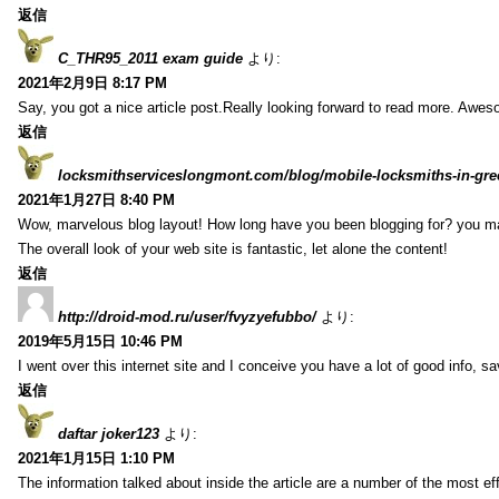
返信
C_THR95_2011 exam guide
より:
2021年2月9日 8:17 PM
Say, you got a nice article post.Really looking forward to read more. Awe
返信
locksmithserviceslongmont.com/blog/mobile-locksmiths-in-gre
2021年1月27日 8:40 PM
Wow, marvelous blog layout! How long have you been blogging for? you m
The overall look of your web site is fantastic, let alone the content!
返信
http://droid-mod.ru/user/fvyzyefubbo/
より:
2019年5月15日 10:46 PM
I went over this internet site and I conceive you have a lot of good info, sav
返信
daftar joker123
より:
2021年1月15日 1:10 PM
The information talked about inside the article are a number of the most ef