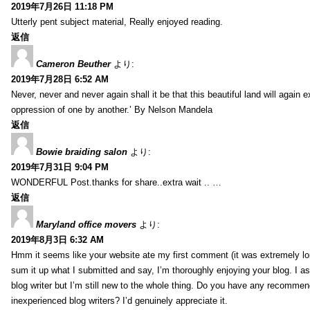
2019年7月26日 11:18 PM
Utterly pent subject material, Really enjoyed reading.
返信
Cameron Beuther
より:
2019年7月28日 6:52 AM
Never, never and never again shall it be that this beautiful land will again 
oppression of one by another.’ By Nelson Mandela
返信
Bowie braiding salon
より:
2019年7月31日 9:04 PM
WONDERFUL Post.thanks for share..extra wait .. …
返信
Maryland office movers
より:
2019年8月3日 6:32 AM
Hmm it seems like your website ate my first comment (it was extremely long
sum it up what I submitted and say, I’m thoroughly enjoying your blog. I as
blog writer but I’m still new to the whole thing. Do you have any recommen
inexperienced blog writers? I’d genuinely appreciate it.