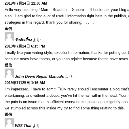
2019年7月24日 12:30 AM
Hello very nice blog!! Man .. Beautiful .. Superb .. I’ll bookmark your blog
also…I am glad to find a lot of useful information right here in the publish
strategies in this regard, thank you for sharing. . . . . .
返信
รับจัดเลี้ยง
より:
2019年7月24日 6:15 PM
I really like your writing style, excellent information, thanks for putting up
because roses have thorns, or you can rejoice because thorns have roses.
返信
John Deere Repair Manuals
より:
2019年7月25日 1:16 AM
I’m impressed, I have to admit. Truly rarely should i encounter a blog that
entertaining, and without a doubt, you’ve hit the nail within the head. Your 
the pain is an issue that insufficient everyone is speaking intelligently abo
we stumbled across this inside my try to find some thing relating to this.
返信
W88 Thai
より: