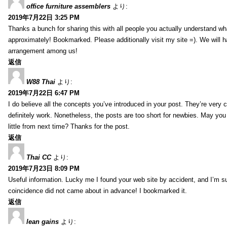
office furniture assemblers
より:
2019年7月22日 3:25 PM
Thanks a bunch for sharing this with all people you actually understand w
approximately! Bookmarked. Please additionally visit my site =). We will h
arrangement among us!
返信
W88 Thai
より:
2019年7月22日 6:47 PM
I do believe all the concepts you’ve introduced in your post. They’re very
definitely work. Nonetheless, the posts are too short for newbies. May yo
little from next time? Thanks for the post.
返信
Thai CC
より:
2019年7月23日 8:09 PM
Useful information. Lucky me I found your web site by accident, and I’m s
coincidence did not came about in advance! I bookmarked it.
返信
lean gains
より: