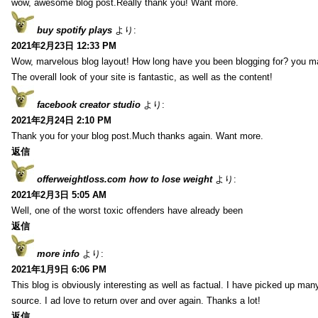
wow, awesome blog post.Really thank you! Want more.
buy spotify plays
より:
2021年2月23日 12:33 PM
Wow, marvelous blog layout! How long have you been blogging for? you m
The overall look of your site is fantastic, as well as the content!
facebook creator studio
より:
2021年2月24日 2:10 PM
Thank you for your blog post.Much thanks again. Want more.
返信
offerweightloss.com how to lose weight
より:
2021年2月3日 5:05 AM
Well, one of the worst toxic offenders have already been
返信
more info
より:
2021年1月9日 6:06 PM
This blog is obviously interesting as well as factual. I have picked up many 
source. I ad love to return over and over again. Thanks a lot!
返信