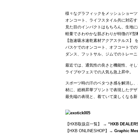
様々なグラフィックをメッシュショーツ
オンコート、ライフスタイル共に対応す
見た目のインパクトはもちろん、生地に
軽量でさわやかな肌ざわりが特徴のY型
【急速吸水速乾素材アクアステルス】 
バスケでのオンコート、オフコートでの
ダンス、フットサル、ジムでのトレーニ
最近では、通気性の良さと機能性、そし
ライブやフェスでの人気も急上昇中。
スポーツ時の汗のベタつき感を解消し、
材に、総柄昇華プリントで表現したデザ
最先端の表現と、着ていて楽しくなる新
【HXB取扱店一覧】 →
“
HXB DEALER
【HXB ONLINESHOP】→
Graphic Mes