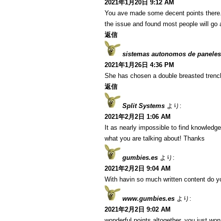
2021年1月20日 9:12 AM
You ave made some decent points there. I
the issue and found most people will go a
返信
sistemas autonomos de paneles
2021年1月26日 4:36 PM
She has chosen a double breasted trenc
返信
Split Systems
より:
2021年2月2日 1:06 AM
It as nearly impossible to find knowledg
what you are talking about! Thanks
gumbies.es
より:
2021年2月2日 9:04 AM
With havin so much written content do yo
www.gumbies.es
より:
2021年2月2日 9:02 AM
wonderful points altogether, you just w