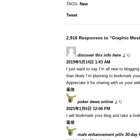
TAGS:
New
Tweet
2,916 Responses to “Graphic Mesh
discover this info here
より:
2019年5月14日 1:43 AM
I just want to say I’m all new to blogging
than likely I’m planning to bookmark your
Appreciate it for sharing with us your we
返信
poker dewa online
より:
2021年1月6日 12:06 PM
I will bookmark your blog and take a look
返信
male enhancement pills 30-day fr