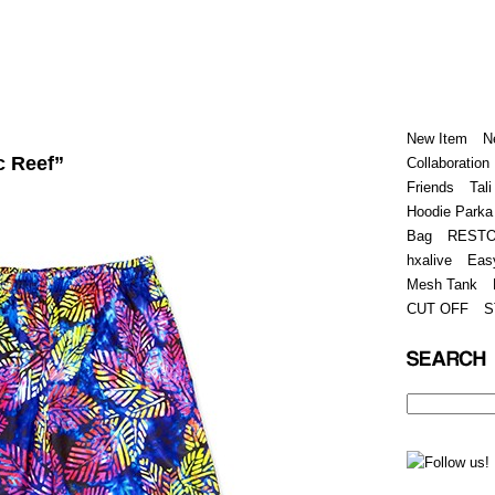
Home
Hugest
About
Store
New Item
N
c Reef”
Collaboration
Friends
Tali
Hoodie Parka
Bag
REST
hxalive
Eas
Mesh Tank
CUT OFF
S