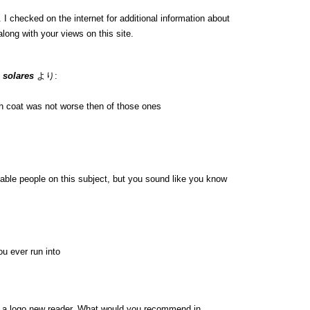
 checked on the internet for additional information about
long with your views on this site.
 solares
より:
h coat was not worse then of those ones
eable people on this subject, but you sound like you know
u ever run into
on a logo new reader. What would you recommend in