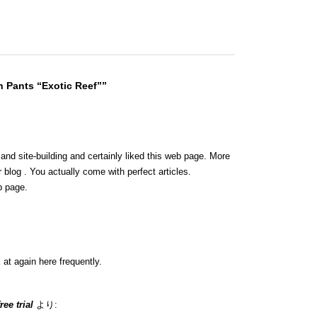
 Pants “Exotic Reef””
 and site-building and certainly liked this web page. More
 blog . You actually come with perfect articles.
b page.
 at again here frequently.
ee trial
より: