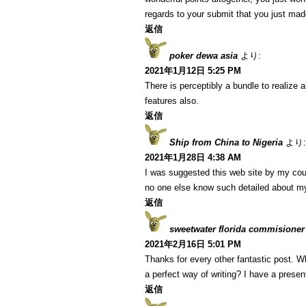
regards to your submit that you just ma
返信
poker dewa asia
より:
2021年1月12日 5:25 PM
There is perceptibly a bundle to realize
features also.
返信
Ship from China to Nigeria
より:
2021年1月28日 4:38 AM
I was suggested this web site by my cous
no one else know such detailed about m
返信
sweetwater florida commisioner
2021年2月16日 5:01 PM
Thanks for every other fantastic post. W
a perfect way of writing? I have a presen
返信