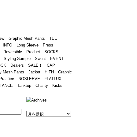
Academy
Contact
ew
Graphic Mesh Pants
TEE
INFO
Long Sleeve
Press
Reversible
Product
SOCKS
Styling Sample
Sweat
EVENT
OCK
Dealers
SALE！
CAP
y Mesh Pants
Jacket
HITH
Graphic
Practice
NOSLEEVE
FLATLUX
TANCE
Tanktop
Charity
Kicks