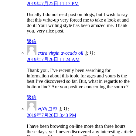
2019年7月25日 11:17 PM
Usually I do not read post on blogs, but I wish to say
that this write-up very forced me to take a look at and
do it! Your writing style has been amazed me. Thank
you, very nice post.
返信
extra virgin avocado oil
より:
2019年7月26日 11:24 AM
Thank you, I’ve recently been searching for
information about this topic for ages and yours is the
best I’ve discovered so far. But, what in regards to the
bottom line? Are you positive concerning the source?
返信
비아그라
より:
2019年7月26日 3:43 PM
I have been browsing on-line more than three hours
these days, yet I never discovered any interesting article