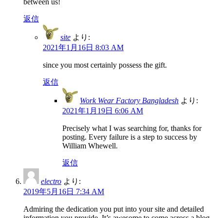
between us!
返信
site
より:
2021年1月16日 8:03 AM
since you most certainly possess the gift.
返信
Work Wear Factory Bangladesh
より:
2021年1月19日 6:06 AM
Precisely what I was searching for, thanks for
posting. Every failure is a step to success by
William Whewell.
返信
electro
より:
2019年5月16日 7:34 AM
Admiring the dedication you put into your site and detailed
information you provide. It’s awesome to come across a blog