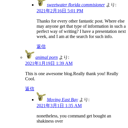
sweetwater florida commisioner
より:
2021年2月16日 5:01 PM
Thanks for every other fantastic post. Where else
may anyone get that type of information in such a
perfect way of writing? I have a presentation next
week, and I am at the search for such info.
返信
animal porn
より:
2021年1月19日 1:39 AM
This is one awesome blog.Really thank you! Really
Cool.
返信
Moving East Bay
より:
2021年3月1日 1:35 AM
nonetheless, you command get bought an
shakiness over