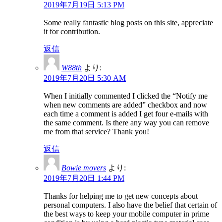
2019年7月19日 5:13 PM
Some really fantastic blog posts on this site, appreciate
it for contribution.
返信
W88th
より:
2019年7月20日 5:30 AM
When I initially commented I clicked the “Notify me
when new comments are added” checkbox and now
each time a comment is added I get four e-mails with
the same comment. Is there any way you can remove
me from that service? Thank you!
返信
Bowie movers
より:
2019年7月20日 1:44 PM
Thanks for helping me to get new concepts about
personal computers. I also have the belief that certain of
the best ways to keep your mobile computer in prime