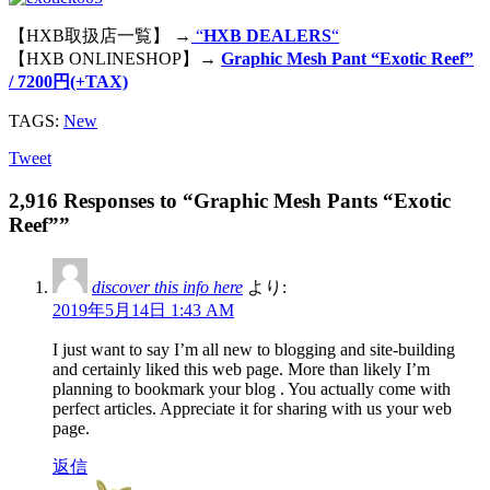
【HXB取扱店一覧】 →
“
HXB DEALERS
“
【HXB ONLINESHOP】→
Graphic Mesh Pant “Exotic Reef”
/ 7200円(+TAX)
TAGS:
New
Tweet
2,916 Responses to “Graphic Mesh Pants “Exotic
Reef””
discover this info here
より:
2019年5月14日 1:43 AM
I just want to say I’m all new to blogging and site-building
and certainly liked this web page. More than likely I’m
planning to bookmark your blog . You actually come with
perfect articles. Appreciate it for sharing with us your web
page.
返信