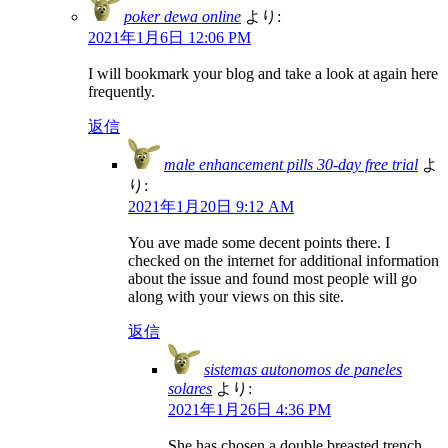
poker dewa online
より:
2021年1月6日 12:06 PM
I will bookmark your blog and take a look at again here
frequently.
返信
male enhancement pills 30-day free trial
よ
り:
2021年1月20日 9:12 AM
You ave made some decent points there. I
checked on the internet for additional information
about the issue and found most people will go
along with your views on this site.
返信
sistemas autonomos de paneles
solares
より:
2021年1月26日 4:36 PM
She has chosen a double breasted trench