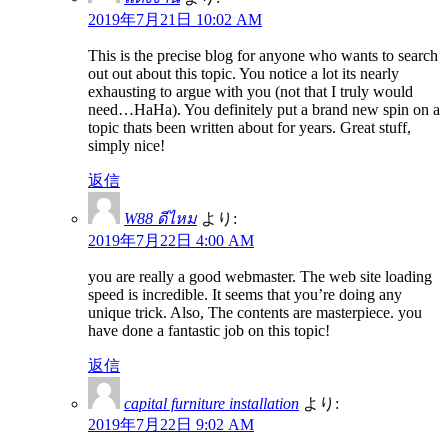
2019年7月21日 10:02 AM
This is the precise blog for anyone who wants to search
out out about this topic. You notice a lot its nearly
exhausting to argue with you (not that I truly would
need…HaHa). You definitely put a brand new spin on a
topic thats been written about for years. Great stuff,
simply nice!
返信
W88 ดีไหม
より:
2019年7月22日 4:00 AM
you are really a good webmaster. The web site loading
speed is incredible. It seems that you’re doing any
unique trick. Also, The contents are masterpiece. you
have done a fantastic job on this topic!
返信
capital furniture installation
より:
2019年7月22日 9:02 AM