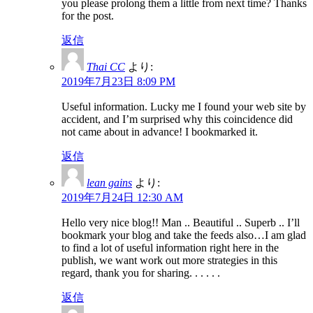
you please prolong them a little from next time? Thanks
for the post.
返信
Thai CC
より:
2019年7月23日 8:09 PM
Useful information. Lucky me I found your web site by
accident, and I’m surprised why this coincidence did
not came about in advance! I bookmarked it.
返信
lean gains
より:
2019年7月24日 12:30 AM
Hello very nice blog!! Man .. Beautiful .. Superb .. I’ll
bookmark your blog and take the feeds also…I am glad
to find a lot of useful information right here in the
publish, we want work out more strategies in this
regard, thank you for sharing. . . . . .
返信