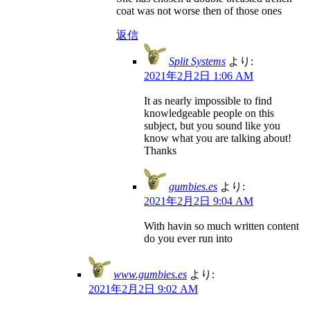
coat was not worse then of those ones
返信
Split Systems
より:
2021年2月2日 1:06 AM
It as nearly impossible to find
knowledgeable people on this
subject, but you sound like you
know what you are talking about!
Thanks
gumbies.es
より:
2021年2月2日 9:04 AM
With havin so much written content
do you ever run into
www.gumbies.es
より:
2021年2月2日 9:02 AM