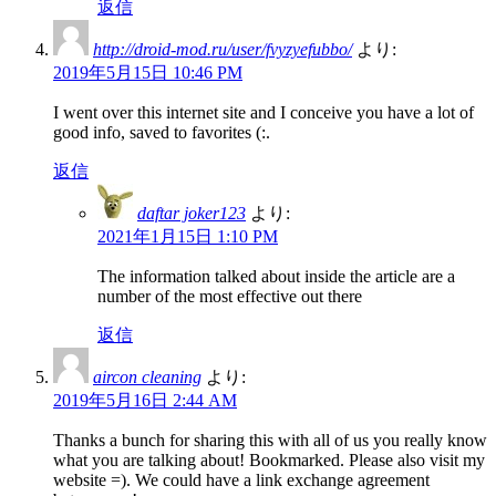
返信
http://droid-mod.ru/user/fvyzyefubbo/
より:
2019年5月15日 10:46 PM
I went over this internet site and I conceive you have a lot of
good info, saved to favorites (:.
返信
daftar joker123
より:
2021年1月15日 1:10 PM
The information talked about inside the article are a
number of the most effective out there
返信
aircon cleaning
より:
2019年5月16日 2:44 AM
Thanks a bunch for sharing this with all of us you really know
what you are talking about! Bookmarked. Please also visit my
website =). We could have a link exchange agreement