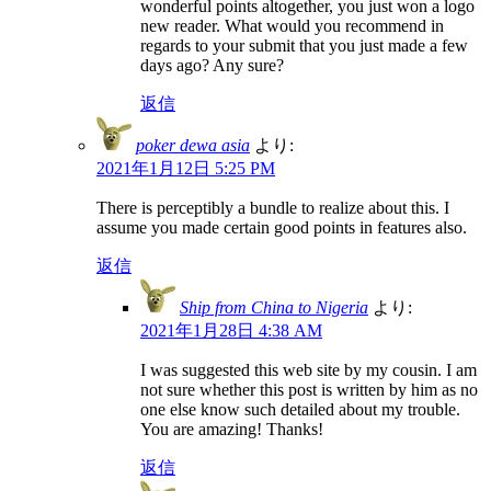
wonderful points altogether, you just won a logo
new reader. What would you recommend in
regards to your submit that you just made a few
days ago? Any sure?
返信
poker dewa asia
より:
2021年1月12日 5:25 PM
There is perceptibly a bundle to realize about this. I
assume you made certain good points in features also.
返信
Ship from China to Nigeria
より:
2021年1月28日 4:38 AM
I was suggested this web site by my cousin. I am
not sure whether this post is written by him as no
one else know such detailed about my trouble.
You are amazing! Thanks!
返信