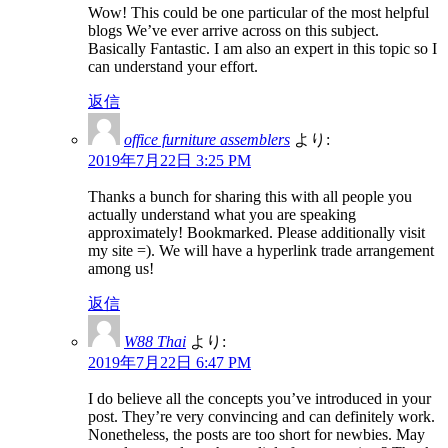
Wow! This could be one particular of the most helpful
blogs We’ve ever arrive across on this subject.
Basically Fantastic. I am also an expert in this topic so I
can understand your effort.
返信
office furniture assemblers
より:
2019年7月22日 3:25 PM
Thanks a bunch for sharing this with all people you
actually understand what you are speaking
approximately! Bookmarked. Please additionally visit
my site =). We will have a hyperlink trade arrangement
among us!
返信
W88 Thai
より:
2019年7月22日 6:47 PM
I do believe all the concepts you’ve introduced in your
post. They’re very convincing and can definitely work.
Nonetheless, the posts are too short for newbies. May