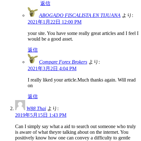
返信
ABOGADO FISCALISTA EN TIJUANA
より:
2021年1月22日 12:00 PM
your site. You have some really great articles and I feel I
would be a good asset.
返信
Compare Forex Brokers
より:
2021年3月2日 4:04 PM
I really liked your article.Much thanks again. Will read
on
返信
W88 Thai
より:
2019年5月15日 1:43 PM
Can I simply say what a aid to search out someone who truly
is aware of what theyre talking about on the internet. You
positively know how one can convey a difficulty to gentle