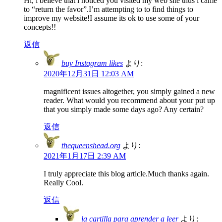
Hi, i believe that i noticed you visited my web site thus i came
to “return the favor”.I’m attempting to to find things to
improve my website!I assume its ok to use some of your
concepts!!
返信
buy Instagram likes
より:
2020年12月31日 12:03 AM
magnificent issues altogether, you simply gained a new
reader. What would you recommend about your put up
that you simply made some days ago? Any certain?
返信
thequeenshead.org
より:
2021年1月17日 2:39 AM
I truly appreciate this blog article.Much thanks again.
Really Cool.
返信
la cartilla para aprender a leer
より: