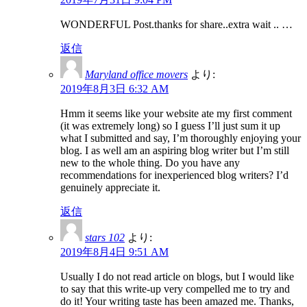
WONDERFUL Post.thanks for share..extra wait .. …
返信
Maryland office movers
より:
2019年8月3日 6:32 AM
Hmm it seems like your website ate my first comment
(it was extremely long) so I guess I’ll just sum it up
what I submitted and say, I’m thoroughly enjoying your
blog. I as well am an aspiring blog writer but I’m still
new to the whole thing. Do you have any
recommendations for inexperienced blog writers? I’d
genuinely appreciate it.
返信
stars 102
より:
2019年8月4日 9:51 AM
Usually I do not read article on blogs, but I would like
to say that this write-up very compelled me to try and
do it! Your writing taste has been amazed me. Thanks,