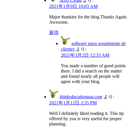
SDD Cloud
より:
2021年1月9日 10:03 AM
Major thankies for the blog.Thanks Again.
Awesome.
返信
software para seguimiento de
clientes
より:
2021年3月2日 12:33 AM
You made a number of good points
there. I did a search on the matter
and found nearly all people will
agree with your blog.
thinkeducationusa.com
より:
2021年1月12日 2:35 PM
Well I definitely liked reading it. This tip
offered by you is very useful for proper
planning.