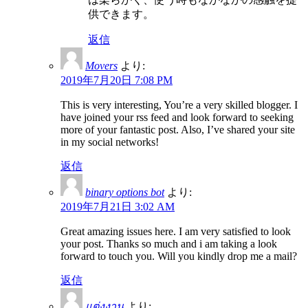
供できます。
返信
Movers
より:
2019年7月20日 7:08 PM
This is very interesting, You’re a very skilled blogger. I
have joined your rss feed and look forward to seeking
more of your fantastic post. Also, I’ve shared your site
in my social networks!
返信
binary options bot
より:
2019年7月21日 3:02 AM
Great amazing issues here. I am very satisfied to look
your post. Thanks so much and i am taking a look
forward to touch you. Will you kindly drop me a mail?
返信
แต่งงาน
より: