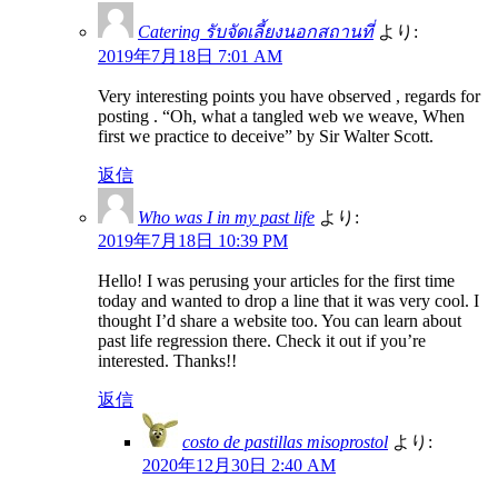
Catering รับจัดเลี้ยงนอกสถานที่
より:
2019年7月18日 7:01 AM
Very interesting points you have observed , regards for
posting . “Oh, what a tangled web we weave, When
first we practice to deceive” by Sir Walter Scott.
返信
Who was I in my past life
より:
2019年7月18日 10:39 PM
Hello! I was perusing your articles for the first time
today and wanted to drop a line that it was very cool. I
thought I’d share a website too. You can learn about
past life regression there. Check it out if you’re
interested. Thanks!!
返信
costo de pastillas misoprostol
より:
2020年12月30日 2:40 AM