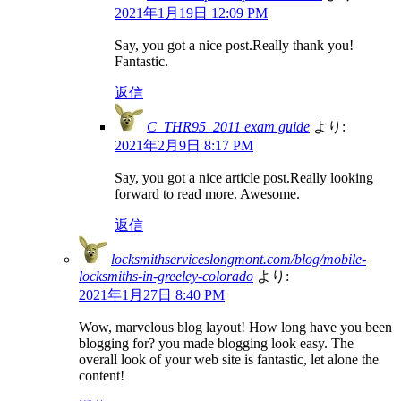
2021年1月19日 12:09 PM
Say, you got a nice post.Really thank you!
Fantastic.
返信
C_THR95_2011 exam guide
より:
2021年2月9日 8:17 PM
Say, you got a nice article post.Really looking
forward to read more. Awesome.
返信
locksmithserviceslongmont.com/blog/mobile-
locksmiths-in-greeley-colorado
より:
2021年1月27日 8:40 PM
Wow, marvelous blog layout! How long have you been
blogging for? you made blogging look easy. The
overall look of your web site is fantastic, let alone the
content!