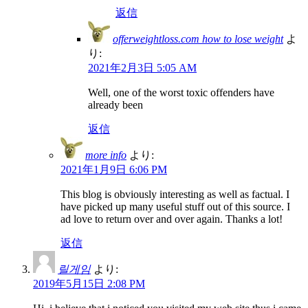
返信
offerweightloss.com how to lose weight
よ
り:
2021年2月3日 5:05 AM
Well, one of the worst toxic offenders have
already been
返信
more info
より:
2021年1月9日 6:06 PM
This blog is obviously interesting as well as factual. I
have picked up many useful stuff out of this source. I
ad love to return over and over again. Thanks a lot!
返信
릴게임
より:
2019年5月15日 2:08 PM