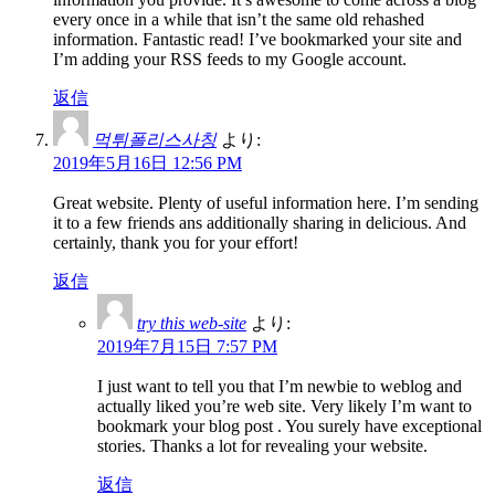
every once in a while that isn’t the same old rehashed
information. Fantastic read! I’ve bookmarked your site and
I’m adding your RSS feeds to my Google account.
返信
먹튀폴리스사칭
より:
2019年5月16日 12:56 PM
Great website. Plenty of useful information here. I’m sending
it to a few friends ans additionally sharing in delicious. And
certainly, thank you for your effort!
返信
try this web-site
より:
2019年7月15日 7:57 PM
I just want to tell you that I’m newbie to weblog and
actually liked you’re web site. Very likely I’m want to
bookmark your blog post . You surely have exceptional
stories. Thanks a lot for revealing your website.
返信