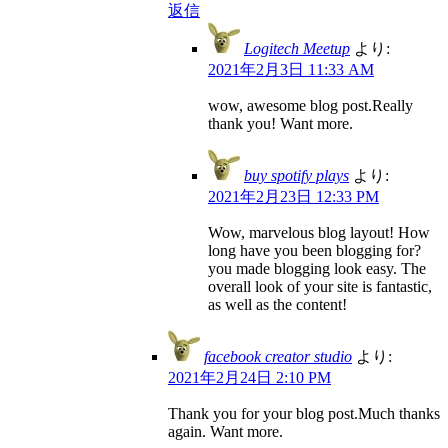
返信
Logitech Meetup
より:
2021年2月3日 11:33 AM
wow, awesome blog post.Really
thank you! Want more.
buy spotify plays
より:
2021年2月23日 12:33 PM
Wow, marvelous blog layout! How
long have you been blogging for?
you made blogging look easy. The
overall look of your site is fantastic,
as well as the content!
facebook creator studio
より:
2021年2月24日 2:10 PM
Thank you for your blog post.Much thanks
again. Want more.