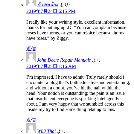
รับจัดเลี้ยง
より:
2019年7月24日 6:15 PM
I really like your writing style, excellent information,
thanks for putting up :D. “You can complain because
roses have thorns, or you can rejoice because thorns
have roses.” by Ziggy.
返信
John Deere Repair Manuals
より:
2019年7月25日 1:16 AM
I’m impressed, I have to admit. Truly rarely should i
encounter a blog that’s both educative and entertaining,
and without a doubt, you’ve hit the nail within the
head. Your notion is outstanding; the pain is an issue
that insufficient everyone is speaking intelligently
about. I am very happy that we stumbled across this
inside my try to find some thing relating to this.
返信
W88 Thai
より: