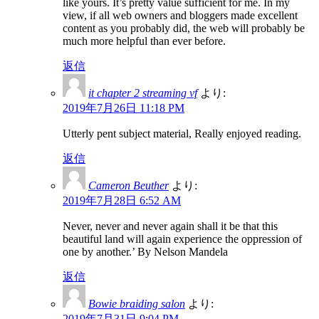
like yours. It’s pretty value sufficient for me. In my
view, if all web owners and bloggers made excellent
content as you probably did, the web will probably be
much more helpful than ever before.
返信
it chapter 2 streaming vf
より:
2019年7月26日 11:18 PM
Utterly pent subject material, Really enjoyed reading.
返信
Cameron Beuther
より:
2019年7月28日 6:52 AM
Never, never and never again shall it be that this
beautiful land will again experience the oppression of
one by another.’ By Nelson Mandela
返信
Bowie braiding salon
より:
2019年7月31日 9:04 PM