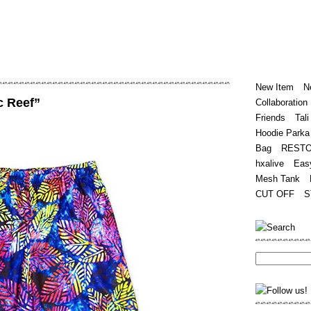
Home
Hugest
About
Store
New Item
N
c Reef”
Collaboration
Friends
Tali
Hoodie Parka
Bag
REST
hxalive
Eas
Mesh Tank
CUT OFF
S