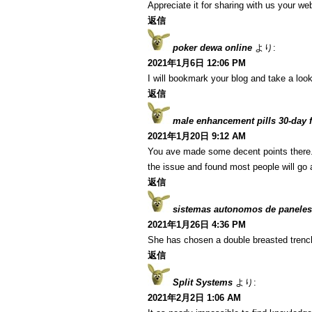
Appreciate it for sharing with us your we
返信
poker dewa online
より:
2021年1月6日 12:06 PM
I will bookmark your blog and take a look
返信
male enhancement pills 30-day fr
2021年1月20日 9:12 AM
You ave made some decent points there. I
the issue and found most people will go a
返信
sistemas autonomos de paneles
2021年1月26日 4:36 PM
She has chosen a double breasted trenc
返信
Split Systems
より:
2021年2月2日 1:06 AM