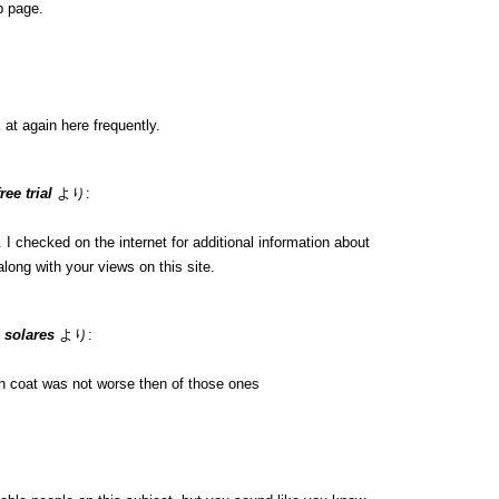
b page.
 at again here frequently.
ee trial
より:
 checked on the internet for additional information about
long with your views on this site.
 solares
より:
h coat was not worse then of those ones