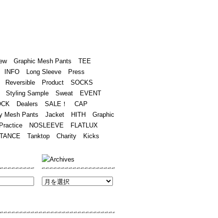
Academy
Contact
ew
Graphic Mesh Pants
TEE
INFO
Long Sleeve
Press
Reversible
Product
SOCKS
Styling Sample
Sweat
EVENT
OCK
Dealers
SALE！
CAP
y Mesh Pants
Jacket
HITH
Graphic
Practice
NOSLEEVE
FLATLUX
TANCE
Tanktop
Charity
Kicks