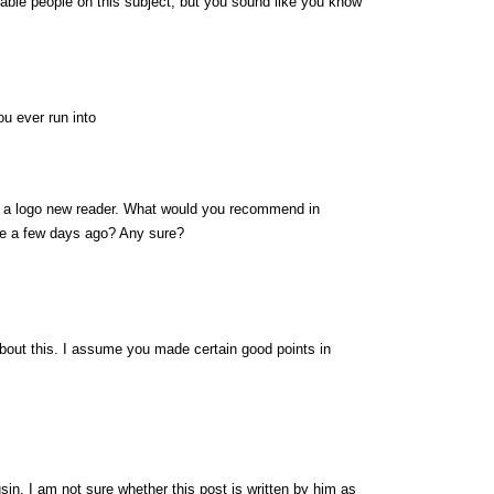
eable people on this subject, but you sound like you know
u ever run into
on a logo new reader. What would you recommend in
de a few days ago? Any sure?
 about this. I assume you made certain good points in
in. I am not sure whether this post is written by him as