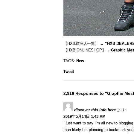
【HXB取扱店一覧】 →
“
HXB DEALER
【HXB ONLINESHOP】→
Graphic Mes
TAGS:
New
Tweet
2,916 Responses to “Graphic Mesh
discover this info here
より:
2019年5月14日 1:43 AM
I just want to say I’m all new to blogging
than likely I’m planning to bookmark your