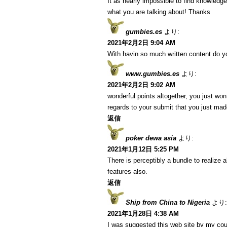
It as nearly impossible to find knowledg
what you are talking about! Thanks
gumbies.es
より:
2021年2月2日 9:04 AM
With havin so much written content do yo
www.gumbies.es
より:
2021年2月2日 9:02 AM
wonderful points altogether, you just w
regards to your submit that you just ma
返信
poker dewa asia
より:
2021年1月12日 5:25 PM
There is perceptibly a bundle to realize
features also.
返信
Ship from China to Nigeria
より:
2021年1月28日 4:38 AM
I was suggested this web site by my cous