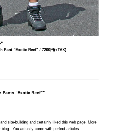
S
“
h Pant “Exotic Reef” / 7200円(+TAX)
 Pants “Exotic Reef””
 and site-building and certainly liked this web page. More
 blog . You actually come with perfect articles.