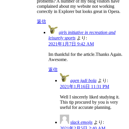
problems? A number of my blog visitors have
complained about my website not working
correctly in Explorer but looks great in Opera.
返信
girls initiative in recreation and
leisurely sports
より:
2021年1月7日 9:42 AM
Im thankful for the article.Thanks Again.
Awesome.
返信
agen judi bola
より:
2021年1月16日 11:31 PM
Well I sincerely liked studying it.
This tip procured by you is very
useful for accurate planning.
slack emojis
より:
2021年2月5日 2:40 AM