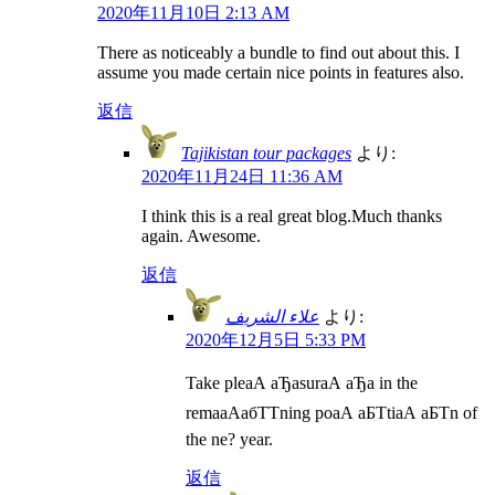
2020年11月10日 2:13 AM
There as noticeably a bundle to find out about this. I
assume you made certain nice points in features also.
返信
Tajikistan tour packages
より:
2020年11月24日 11:36 AM
I think this is a real great blog.Much thanks
again. Awesome.
返信
علاء الشريف
より:
2020年12月5日 5:33 PM
Take pleаА аЂаsurаА аЂа in the
remaаАабТТning poаА аБТtiаА аБТn of
the ne? year.
返信