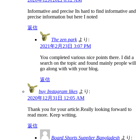
Informative and precise Its hard to find informative and
precise information but here I noted
返信
The zen park
より:
2021年2月23日 3:07 PM
You completed various nice points there. I did a
search on the topic and found mainly people will
go along with with your blog.
返信
buy Instagram likes
より:
2020年12月31日 12:05 AM
Thank you for your article.Really looking forward to
read more. Keep writing.
返信
Board Shorts Supplier Bangladesh
より: