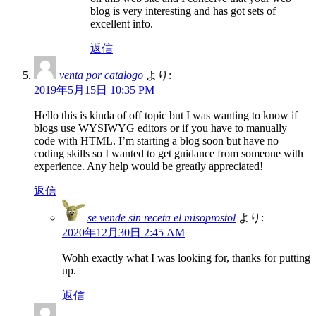
blog is very interesting and has got sets of
excellent info.
返信
venta por catalogo
より:
2019年5月15日 10:35 PM
Hello this is kinda of off topic but I was wanting to know if
blogs use WYSIWYG editors or if you have to manually
code with HTML. I’m starting a blog soon but have no
coding skills so I wanted to get guidance from someone with
experience. Any help would be greatly appreciated!
返信
se vende sin receta el misoprostol
より:
2020年12月30日 2:45 AM
Wohh exactly what I was looking for, thanks for putting
up.
返信