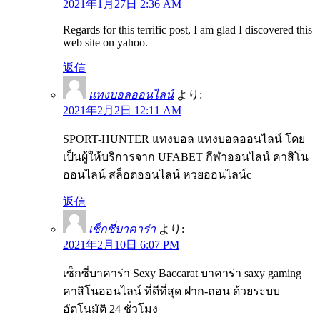
2021年1月27日 2:36 AM
Regards for this terrific post, I am glad I discovered this
web site on yahoo.
返信
แทงบอลออนไลน์
より:
2021年2月2日 12:11 AM
SPORT-HUNTER แทงบอล แทงบอลออนไลน์ โดย
เป็นผู้ให้บริการจาก UFABET กีฬาออนไลน์ คาสิโน
ออนไลน์ สล็อตออนไลน์ หวยออนไลน์c
返信
เซ็กซี่บาคาร่า
より:
2021年2月10日 6:07 PM
เซ็กซี่บาคาร่า Sexy Baccarat บาคาร่า saxy gaming
คาสิโนออนไลน์ ที่ดีที่สุด ฝาก-ถอน ด้วยระบบ
อัตโนมัติ 24 ชั่วโมง