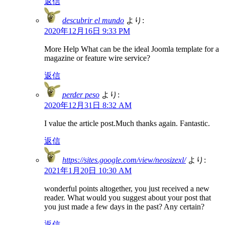
返信
descubrir el mundo
より:
2020年12月16日 9:33 PM
More Help What can be the ideal Joomla template for a
magazine or feature wire service?
返信
perder peso
より:
2020年12月31日 8:32 AM
I value the article post.Much thanks again. Fantastic.
返信
https://sites.google.com/view/neosizexl/
より:
2021年1月20日 10:30 AM
wonderful points altogether, you just received a new
reader. What would you suggest about your post that
you just made a few days in the past? Any certain?
返信