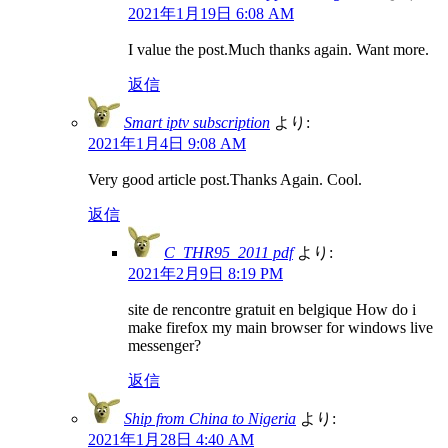
2021年1月19日 6:08 AM
I value the post.Much thanks again. Want more.
返信
Smart iptv subscription
より:
2021年1月4日 9:08 AM
Very good article post.Thanks Again. Cool.
返信
C_THR95_2011 pdf
より:
2021年2月9日 8:19 PM
site de rencontre gratuit en belgique How do i
make firefox my main browser for windows live
messenger?
返信
Ship from China to Nigeria
より:
2021年1月28日 4:40 AM