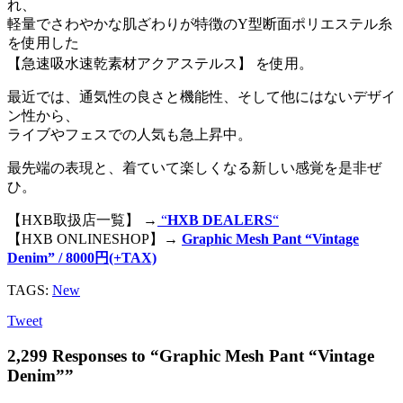
れ、
軽量でさわやかな肌ざわりが特徴のY型断面ポリエステル糸
を使用した
【急速吸水速乾素材アクアステルス】 を使用。
最近では、通気性の良さと機能性、そして他にはないデザイ
ン性から、
ライブやフェスでの人気も急上昇中。
最先端の表現と、着ていて楽しくなる新しい感覚を是非ぜ
ひ。
【HXB取扱店一覧】 →
“
HXB DEALERS
“
【HXB ONLINESHOP】→
Graphic Mesh Pant “Vintage
Denim” / 8000円(+TAX)
TAGS:
New
Tweet
2,299 Responses to “Graphic Mesh Pant “Vintage
Denim””