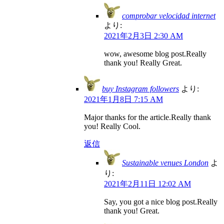
comprobar velocidad internet
より:
2021年2月3日 2:30 AM
wow, awesome blog post.Really
thank you! Really Great.
buy Instagram followers
より:
2021年1月8日 7:15 AM
Major thanks for the article.Really thank
you! Really Cool.
返信
Sustainable venues London
よ
り:
2021年2月11日 12:02 AM
Say, you got a nice blog post.Really
thank you! Great.