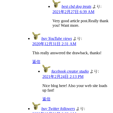
best cbd dog treats
より:
2021年2月27日 6:39 AM
Very good article post.Really thank
you! Want more.
buy YouTube views
より:
2020年12月31日 2:31 AM
This really answered the drawback, thanks!
返信
facebook creator studio
より:
2021年2月24日 2:13 PM
Nice blog here! Also your web site loads
up fast!
返信
buy Twitter followers
より: