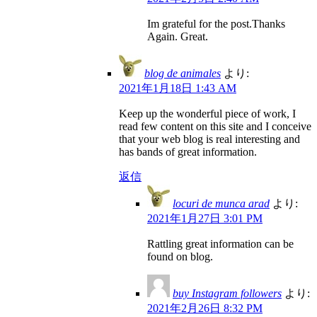
Im grateful for the post.Thanks
Again. Great.
blog de animales
より:
2021年1月18日 1:43 AM
Keep up the wonderful piece of work, I
read few content on this site and I conceive
that your web blog is real interesting and
has bands of great information.
返信
locuri de munca arad
より:
2021年1月27日 3:01 PM
Rattling great information can be
found on blog.
buy Instagram followers
より:
2021年2月26日 8:32 PM