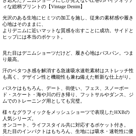
き込んだデニムショーツにしか見えない圧巻のハイクオリテ
ィな総柄プリントの【Vintage Denim】
光沢のある生地にヒミツの加工を施し、従来の素材感や履き
心地はそのままに、
よりデニムに近いマットな質感を出すことに成功。サイドと
ヒップには本当のポケット。
見た目はデニムショーツだけど、履き心地はバスパン。つま
り最高。
汗のベタつき感を解消する急速吸水速乾素材はストレッチ性
も高く、デザイン性と機能性も兼ね備えた斬新な仕上がり。
バスケはもちろん、デート、街使い、フェス、スノーボー
ド・スケート・海や川の行き帰り、フットサルやダンス、ジ
ムでのトレーニング用としても完璧。
様々なグラフィックをメッシュショーツで表現したHXBの
人気シリーズ。
オンコート、ライフスタイル共に対応するポケット付き。
見た目のインパクトはもちろん、生地には吸水・速乾性に優