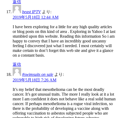
返信
beast IPTV
より:
2019年5月18日 12:44 AM
I have been exploring for a little for any high quality articles
or blog posts on this kind of area . Exploring in Yahoo I at last
stumbled upon this website. Reading this information So i am
happy to convey that I have an incredibly good uncanny
feeling I discovered just what I needed. I most certainly will
make certain to don’t forget this web site and give it a glance
on a constant basis.
返信
#swimsuits on sale
より:
2019年5月18日 7:26 AM
It’s my belief that mesothelioma can be the most deadly
cancer. It’s got unusual traits. The more I really look at it a lot
more I am confident it does not behave like a real solid human
cancer. If perhaps mesothelioma is a rogue viral infection, so
there is the probability of developing a vaccine along with
offering vaccination to asbestos subjected people who are
vulnerable to high risk of developing future asbestos