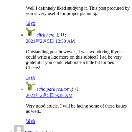
Well I definitely liked studying it. This post procured by
you is very useful for proper planning.
返信
click here
より:
2021年2月5日 12:30 AM
Outstanding post however , I was wondering if you
could write a litte more on this subject? I ad be very
grateful if you could elaborate a little bit further.
Cheers!
返信
echo park realtor
より:
2021年2月5日 9:38 AM
Very good article. I will be facing some of these issues
as well..
返信