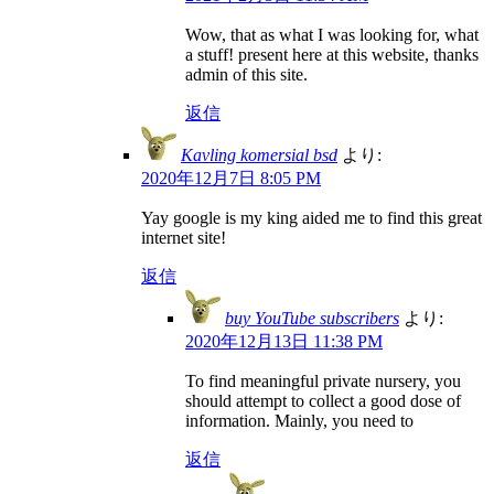
Wow, that as what I was looking for, what
a stuff! present here at this website, thanks
admin of this site.
返信
Kavling komersial bsd
より:
2020年12月7日 8:05 PM
Yay google is my king aided me to find this great
internet site!
返信
buy YouTube subscribers
より:
2020年12月13日 11:38 PM
To find meaningful private nursery, you
should attempt to collect a good dose of
information. Mainly, you need to
返信