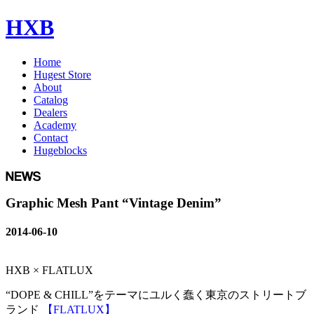
HXB
Home
Hugest Store
About
Catalog
Dealers
Academy
Contact
Hugeblocks
Graphic Mesh Pant “Vintage Denim”
2014-06-10
HXB × FLATLUX
“DOPE & CHILL”をテーマにユルく蠢く東京のストリートブ
ランド
【FLATLUX】