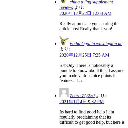
ching a ling supplement
reviews
より:
2020年12月22日 12:03 AM
Really appreciate you sharing this
article post.Really thank you!
is cbd legal in washington dc
より:
2020年12月25日 7:25 AM
S7bOdy There is noticeably a
bundle to know about this. I assume
you made various nice points in
features also.
Zebra ZQ220
より:
2021年1月4日 9:32 PM
Its hard to find good help I am
regularly proclaiming that its
difficult to get good help, but here is