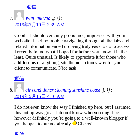
返信
W88 link vao
より:
2019年5月16日 2:39 AM
Good – I should certainly pronounce, impressed with your
web site. I had no trouble navigating through all the tabs and
related information ended up being truly easy to do to access.
I recently found what I hoped for before you know it in the
least. Quite unusual. Is likely to appreciate it for those who
add forums or anything, site theme . a tones way for your
client to communicate. Nice task.
返信
air conditioner cleaning sunshine coast
より:
2019年5月16日 4:16 AM
I do not even know the way I finished up here, but I assumed
this put up was great. I do not know who you might be
however definitely you’re going to a well-known blogger if
you happen to are not already
Cheers!
返信