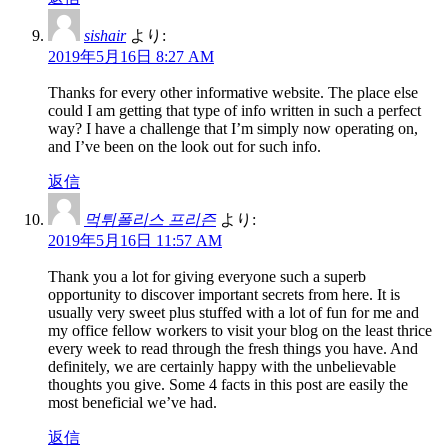
sishair
より:
2019年5月16日 8:27 AM
Thanks for every other informative website. The place else
could I am getting that type of info written in such a perfect
way? I have a challenge that I’m simply now operating on,
and I’ve been on the look out for such info.
返信
먹튀폴리스 프리즌
より:
2019年5月16日 11:57 AM
Thank you a lot for giving everyone such a superb
opportunity to discover important secrets from here. It is
usually very sweet plus stuffed with a lot of fun for me and
my office fellow workers to visit your blog on the least thrice
every week to read through the fresh things you have. And
definitely, we are certainly happy with the unbelievable
thoughts you give. Some 4 facts in this post are easily the
most beneficial we’ve had.
返信