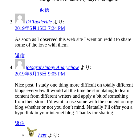
返信
Dj Taydeville
より:
2019年5月15日 7:24 PM
As soon as I observed this web site I went on reddit to share
some of the love with them.
返信
fotograf slubny Andrychow
より:
2019年5月15日 9:05 PM
Nice post. I study one thing more difficult on totally different
blogs everyday. It would all the time be stimulating to learn
content from different writers and apply a bit of something
from their store. I’d want to use some with the content on my
blog whether or not you don’t mind. Natually I’ll offer you a
hyperlink in your internet blog. Thanks for sharing.
返信
here
より: