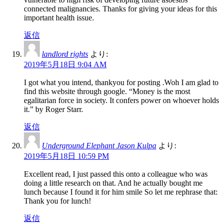
connected malignancies. Thanks for giving your ideas for this
important health issue.
返信
landlord rights
より:
2019年5月18日 9:04 AM
I got what you intend, thankyou for posting .Woh I am glad to
find this website through google. “Money is the most
egalitarian force in society. It confers power on whoever holds
it.” by Roger Starr.
返信
Underground Elephant Jason Kulpa
より:
2019年5月18日 10:59 PM
Excellent read, I just passed this onto a colleague who was
doing a little research on that. And he actually bought me
lunch because I found it for him smile So let me rephrase that:
Thank you for lunch!
返信