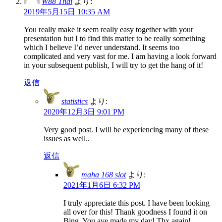
W88 Thai
より:
2019年5月15日 10:35 AM
You really make it seem really easy together with your
presentation but I to find this matter to be really something
which I believe I’d never understand. It seems too
complicated and very vast for me. I am having a look forward
in your subsequent publish, I will try to get the hang of it!
返信
statistics
より:
2020年12月3日 9:01 PM
Very good post. I will be experiencing many of these
issues as well..
返信
maha 168 slot
より:
2021年1月6日 6:32 PM
I truly appreciate this post. I have been looking
all over for this! Thank goodness I found it on
Bing. You ave made my day! Thx again!