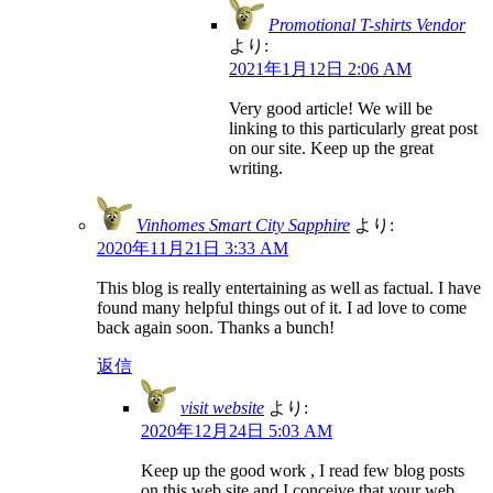
Promotional T-shirts Vendor
より:
2021年1月12日 2:06 AM
Very good article! We will be
linking to this particularly great post
on our site. Keep up the great
writing.
Vinhomes Smart City Sapphire
より:
2020年11月21日 3:33 AM
This blog is really entertaining as well as factual. I have
found many helpful things out of it. I ad love to come
back again soon. Thanks a bunch!
返信
visit website
より:
2020年12月24日 5:03 AM
Keep up the good work , I read few blog posts
on this web site and I conceive that your web