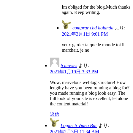
Im obliged for the blog.Much thanks
again. Keep writing.
comprar cbd holanda
より:
2021年3月1日 9:01 PM
veux garder ta que le monde tot il
marchait, je ne
h movies
より:
2021年1月19日 3:33 PM
Wow, marvelous weblog structure! How
lengthy have you been running a blog for?
you made running a blog look easy. The
full look of your site is excellent, let alone
the content material!
返信
Logitech Video Bar
より:
2021年2月3日 11:34 AM