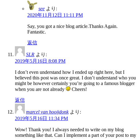
see
より:
2020年11月12日 11:11 PM
Say, you got a nice blog article.Thanks Again.
Fantastic.
返信
SLR
より:
2019年5月16日 8:08 PM
I don’t even understand how I ended up right here, but I
believed this post was once great. I don’t understand who you
might be however certainly you’re going to a famous blogger
when you are not already
Cheers!
返信
marcel van hooijdonk
より:
2019年5月16日 11:34 PM
Wow! Thank you! I always needed to write on my blog
something like that. Can I implement a part of your post to my