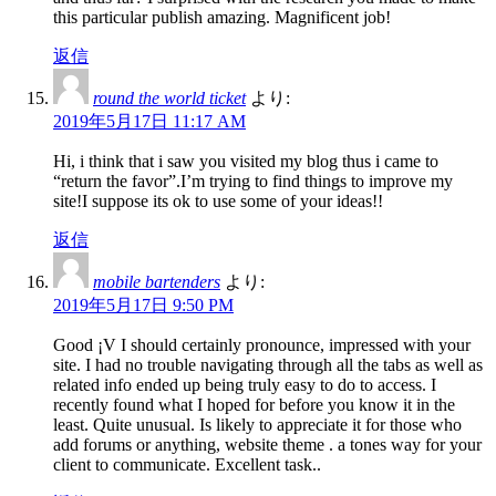
this particular publish amazing. Magnificent job!
返信
round the world ticket
より:
2019年5月17日 11:17 AM
Hi, i think that i saw you visited my blog thus i came to
“return the favor”.I’m trying to find things to improve my
site!I suppose its ok to use some of your ideas!!
返信
mobile bartenders
より:
2019年5月17日 9:50 PM
Good ¡V I should certainly pronounce, impressed with your
site. I had no trouble navigating through all the tabs as well as
related info ended up being truly easy to do to access. I
recently found what I hoped for before you know it in the
least. Quite unusual. Is likely to appreciate it for those who
add forums or anything, website theme . a tones way for your
client to communicate. Excellent task..