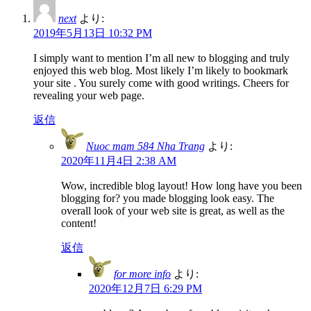
next
より:
2019年5月13日 10:32 PM
I simply want to mention I’m all new to blogging and truly
enjoyed this web blog. Most likely I’m likely to bookmark
your site . You surely come with good writings. Cheers for
revealing your web page.
返信
Nuoc mam 584 Nha Trang
より:
2020年11月4日 2:38 AM
Wow, incredible blog layout! How long have you been
blogging for? you made blogging look easy. The
overall look of your web site is great, as well as the
content!
返信
for more info
より:
2020年12月7日 6:29 PM