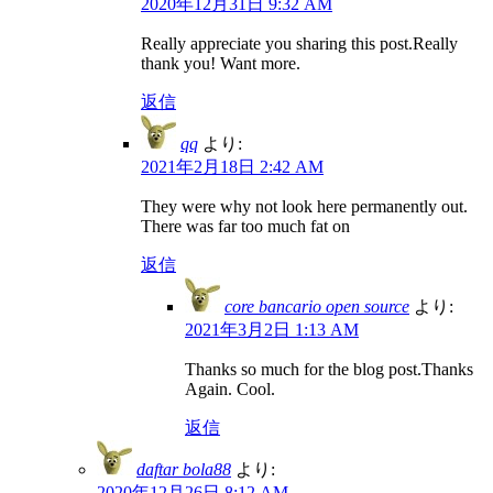
2020年12月31日 9:32 AM
Really appreciate you sharing this post.Really
thank you! Want more.
返信
qq
より:
2021年2月18日 2:42 AM
They were why not look here permanently out.
There was far too much fat on
返信
core bancario open source
より:
2021年3月2日 1:13 AM
Thanks so much for the blog post.Thanks
Again. Cool.
返信
daftar bola88
より:
2020年12月26日 8:12 AM