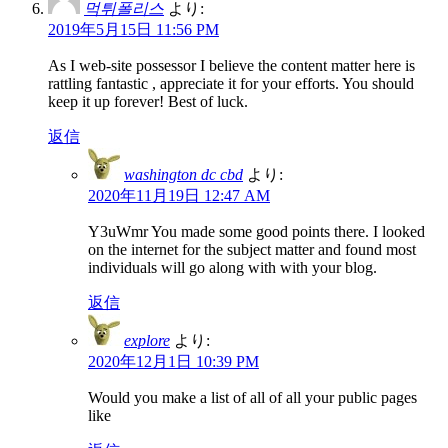
먹튀폴리스
より:
2019年5月15日 11:56 PM
As I web-site possessor I believe the content matter here is
rattling fantastic , appreciate it for your efforts. You should
keep it up forever! Best of luck.
返信
washington dc cbd
より:
2020年11月19日 12:47 AM
Y3uWmr You made some good points there. I looked
on the internet for the subject matter and found most
individuals will go along with with your blog.
返信
explore
より:
2020年12月1日 10:39 PM
Would you make a list of all of all your public pages
like