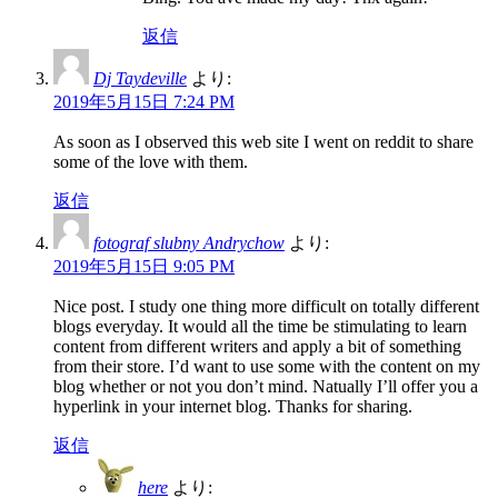
返信
Dj Taydeville
より:
2019年5月15日 7:24 PM
As soon as I observed this web site I went on reddit to share
some of the love with them.
返信
fotograf slubny Andrychow
より:
2019年5月15日 9:05 PM
Nice post. I study one thing more difficult on totally different
blogs everyday. It would all the time be stimulating to learn
content from different writers and apply a bit of something
from their store. I’d want to use some with the content on my
blog whether or not you don’t mind. Natually I’ll offer you a
hyperlink in your internet blog. Thanks for sharing.
返信
here
より: