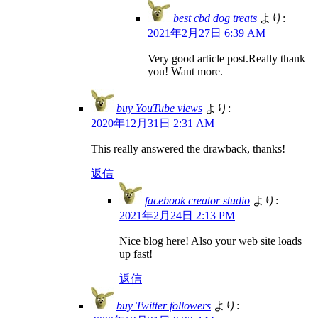
best cbd dog treats
より:
2021年2月27日 6:39 AM
Very good article post.Really thank
you! Want more.
buy YouTube views
より:
2020年12月31日 2:31 AM
This really answered the drawback, thanks!
返信
facebook creator studio
より:
2021年2月24日 2:13 PM
Nice blog here! Also your web site loads
up fast!
返信
buy Twitter followers
より: