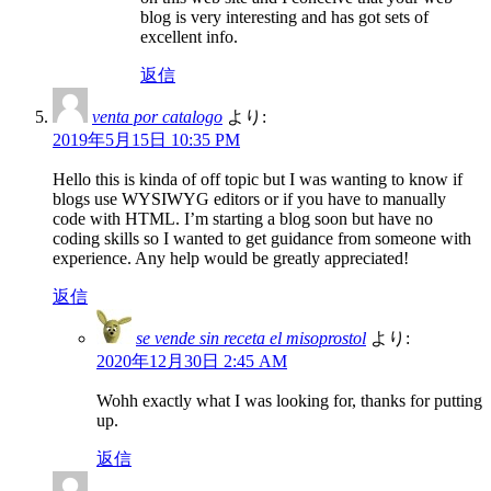
blog is very interesting and has got sets of
excellent info.
返信
venta por catalogo
より:
2019年5月15日 10:35 PM
Hello this is kinda of off topic but I was wanting to know if
blogs use WYSIWYG editors or if you have to manually
code with HTML. I’m starting a blog soon but have no
coding skills so I wanted to get guidance from someone with
experience. Any help would be greatly appreciated!
返信
se vende sin receta el misoprostol
より:
2020年12月30日 2:45 AM
Wohh exactly what I was looking for, thanks for putting
up.
返信