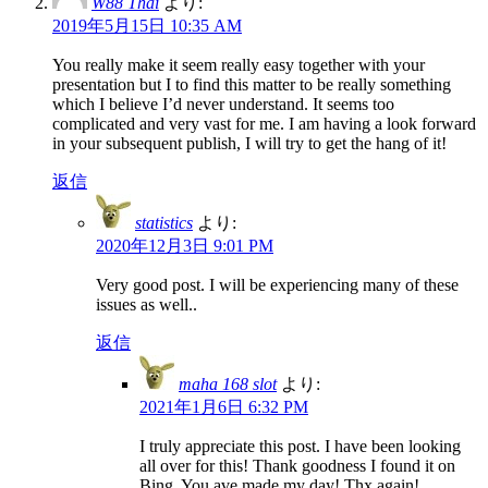
W88 Thai
より:
2019年5月15日 10:35 AM
You really make it seem really easy together with your
presentation but I to find this matter to be really something
which I believe I’d never understand. It seems too
complicated and very vast for me. I am having a look forward
in your subsequent publish, I will try to get the hang of it!
返信
statistics
より:
2020年12月3日 9:01 PM
Very good post. I will be experiencing many of these
issues as well..
返信
maha 168 slot
より:
2021年1月6日 6:32 PM
I truly appreciate this post. I have been looking
all over for this! Thank goodness I found it on
Bing. You ave made my day! Thx again!