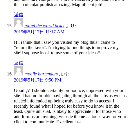
this particular publish amazing. Magnificent job!
返信
round the world ticket
より:
2019年5月17日 11:17 AM
Hi, i think that i saw you visited my blog thus i came to
“return the favor”.I’m trying to find things to improve my
site!I suppose its ok to use some of your ideas!!
返信
mobile bartenders
より:
2019年5月17日 9:50 PM
Good ¡V I should certainly pronounce, impressed with your
site. I had no trouble navigating through all the tabs as well as
related info ended up being truly easy to do to access. I
recently found what I hoped for before you know it in the
least. Quite unusual. Is likely to appreciate it for those who
add forums or anything, website theme . a tones way for your
client to communicate. Excellent task..