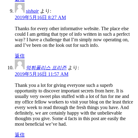
sishair
より:
2019年5月16日 8:27 AM
Thanks for every other informative website. The place else
could I am getting that type of info written in such a perfect
way? I have a challenge that I’m simply now operating on,
and I’ve been on the look out for such info.
返信
먹튀폴리스 프리즌
より:
2019年5月16日 11:57 AM
Thank you a lot for giving everyone such a superb
opportunity to discover important secrets from here. It is
usually very sweet plus stuffed with a lot of fun for me and
my office fellow workers to visit your blog on the least thrice
every week to read through the fresh things you have. And
definitely, we are certainly happy with the unbelievable
thoughts you give. Some 4 facts in this post are easily the
most beneficial we’ve had.
返信