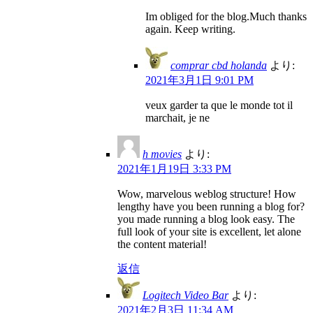
Im obliged for the blog.Much thanks
again. Keep writing.
comprar cbd holanda
より:
2021年3月1日 9:01 PM
veux garder ta que le monde tot il
marchait, je ne
h movies
より:
2021年1月19日 3:33 PM
Wow, marvelous weblog structure! How
lengthy have you been running a blog for?
you made running a blog look easy. The
full look of your site is excellent, let alone
the content material!
返信
Logitech Video Bar
より:
2021年2月3日 11:34 AM