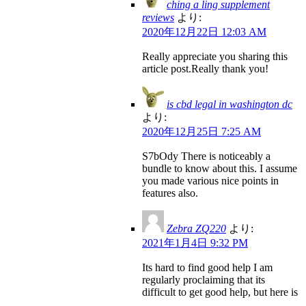
ching a ling supplement
reviews
より:
2020年12月22日 12:03 AM
Really appreciate you sharing this
article post.Really thank you!
is cbd legal in washington dc
より:
2020年12月25日 7:25 AM
S7bOdy There is noticeably a
bundle to know about this. I assume
you made various nice points in
features also.
Zebra ZQ220
より:
2021年1月4日 9:32 PM
Its hard to find good help I am
regularly proclaiming that its
difficult to get good help, but here is