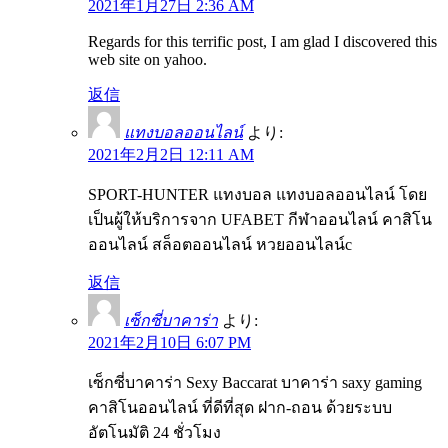
2021年1月27日 2:36 AM
Regards for this terrific post, I am glad I discovered this
web site on yahoo.
返信
แทงบอลออนไลน์
より:
2021年2月2日 12:11 AM
SPORT-HUNTER แทงบอล แทงบอลออนไลน์ โดย
เป็นผู้ให้บริการจาก UFABET กีฬาออนไลน์ คาสิโน
ออนไลน์ สล็อตออนไลน์ หวยออนไลน์c
返信
เซ็กซี่บาคาร่า
より:
2021年2月10日 6:07 PM
เซ็กซี่บาคาร่า Sexy Baccarat บาคาร่า saxy gaming
คาสิโนออนไลน์ ที่ดีที่สุด ฝาก-ถอน ด้วยระบบ
อัตโนมัติ 24 ชั่วโมง