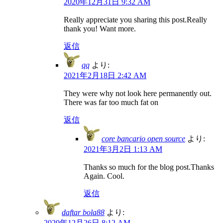
2020年12月31日 9:32 AM
Really appreciate you sharing this post.Really
thank you! Want more.
返信
qq
より:
2021年2月18日 2:42 AM
They were why not look here permanently out.
There was far too much fat on
返信
core bancario open source
より:
2021年3月2日 1:13 AM
Thanks so much for the blog post.Thanks
Again. Cool.
返信
daftar bola88
より:
2020年12月26日 8:12 AM