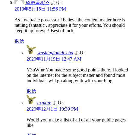
먹튀폴리스
より:
2019年5月15日 11:56 PM
As I web-site possessor I believe the content matter here is
rattling fantastic , appreciate it for your efforts. You should
keep it up forever! Best of luck.
返信
washington dc cbd
より:
2020年11月19日 12:47 AM
Y3uWmr You made some good points there. I looked
on the internet for the subject matter and found most
individuals will go along with with your blog.
返信
explore
より:
2020年12月1日 10:39 PM
Would you make a list of all of all your public pages
like