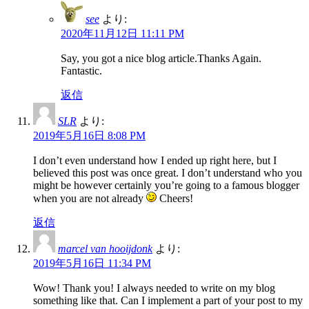
see
より:
2020年11月12日 11:11 PM
Say, you got a nice blog article.Thanks Again.
Fantastic.
返信
SLR
より:
2019年5月16日 8:08 PM
I don’t even understand how I ended up right here, but I
believed this post was once great. I don’t understand who you
might be however certainly you’re going to a famous blogger
when you are not already
Cheers!
返信
marcel van hooijdonk
より:
2019年5月16日 11:34 PM
Wow! Thank you! I always needed to write on my blog
something like that. Can I implement a part of your post to my