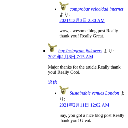
comprobar velocidad internet
より:
2021年2月3日 2:30 AM
wow, awesome blog post.Really
thank you! Really Great.
buy Instagram followers
より:
2021年1月8日 7:15 AM
Major thanks for the article.Really thank
you! Really Cool.
返信
Sustainable venues London
よ
り:
2021年2月11日 12:02 AM
Say, you got a nice blog post.Really
thank you! Great.