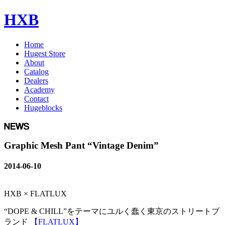
HXB
Home
Hugest Store
About
Catalog
Dealers
Academy
Contact
Hugeblocks
Graphic Mesh Pant “Vintage Denim”
2014-06-10
HXB × FLATLUX
“DOPE & CHILL”をテーマにユルく蠢く東京のストリートブ
ランド
【FLATLUX】