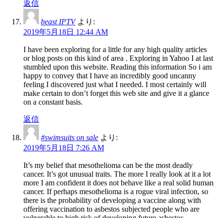
返信
beast IPTV
より:
2019年5月18日 12:44 AM
I have been exploring for a little for any high quality articles
or blog posts on this kind of area . Exploring in Yahoo I at last
stumbled upon this website. Reading this information So i am
happy to convey that I have an incredibly good uncanny
feeling I discovered just what I needed. I most certainly will
make certain to don’t forget this web site and give it a glance
on a constant basis.
返信
#swimsuits on sale
より:
2019年5月18日 7:26 AM
It’s my belief that mesothelioma can be the most deadly
cancer. It’s got unusual traits. The more I really look at it a lot
more I am confident it does not behave like a real solid human
cancer. If perhaps mesothelioma is a rogue viral infection, so
there is the probability of developing a vaccine along with
offering vaccination to asbestos subjected people who are
vulnerable to high risk of developing future asbestos