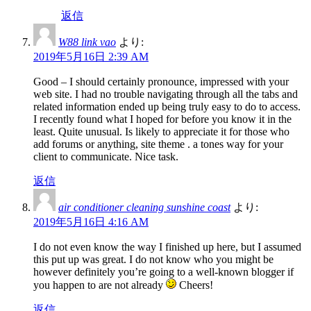
返信
W88 link vao
より:
2019年5月16日 2:39 AM
Good – I should certainly pronounce, impressed with your
web site. I had no trouble navigating through all the tabs and
related information ended up being truly easy to do to access.
I recently found what I hoped for before you know it in the
least. Quite unusual. Is likely to appreciate it for those who
add forums or anything, site theme . a tones way for your
client to communicate. Nice task.
返信
air conditioner cleaning sunshine coast
より:
2019年5月16日 4:16 AM
I do not even know the way I finished up here, but I assumed
this put up was great. I do not know who you might be
however definitely you’re going to a well-known blogger if
you happen to are not already
Cheers!
返信