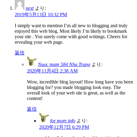
next
より:
2019年5月13日 10:32 PM
I simply want to mention I’m all new to blogging and truly
enjoyed this web blog. Most likely I’m likely to bookmark
your site . You surely come with good writings. Cheers for
revealing your web page.
返信
Nuoc mam 584 Nha Trang
より:
2020年11月4日 2:38 AM
Wow, incredible blog layout! How long have you been
blogging for? you made blogging look easy. The
overall look of your web site is great, as well as the
content!
返信
for more info
より:
2020年12月7日 6:29 PM