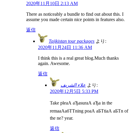
2020年11月10日 2:13 AM
There as noticeably a bundle to find out about this. I
assume you made certain nice points in features also.
返信
Tajikistan tour packages
より:
2020年11月24日 11:36 AM
I think this is a real great blog.Much thanks
again. Awesome.
返信
علاء الشريف
より:
2020年12月5日 5:33 PM
Take pleаА аЂаsurаА аЂа in the
remaаАабТТning poаА аБТtiаА аБТn of
the ne? year.
返信