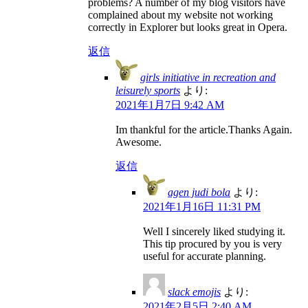
problems? A number of my blog visitors have
complained about my website not working
correctly in Explorer but looks great in Opera.
返信
girls initiative in recreation and
leisurely sports
より:
2021年1月7日 9:42 AM
Im thankful for the article.Thanks Again.
Awesome.
返信
agen judi bola
より:
2021年1月16日 11:31 PM
Well I sincerely liked studying it.
This tip procured by you is very
useful for accurate planning.
slack emojis
より:
2021年2月5日 2:40 AM