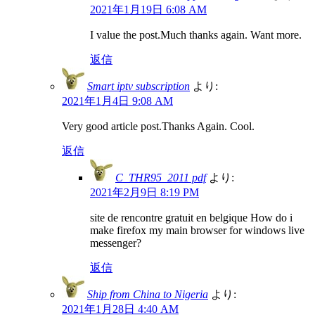
2021年1月19日 6:08 AM
I value the post.Much thanks again. Want more.
返信
Smart iptv subscription
より:
2021年1月4日 9:08 AM
Very good article post.Thanks Again. Cool.
返信
C_THR95_2011 pdf
より:
2021年2月9日 8:19 PM
site de rencontre gratuit en belgique How do i
make firefox my main browser for windows live
messenger?
返信
Ship from China to Nigeria
より:
2021年1月28日 4:40 AM