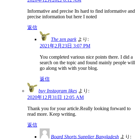
Informative and precise Its hard to find informative and
precise information but here I noted
返信
The zen park
より:
2021年2月23日 3:07 PM
You completed various nice points there. I did a
search on the topic and found mainly people will
go along with with your blog.
返信
buy Instagram likes
より:
2020年12月31日 12:05 AM
Thank you for your article.Really looking forward to
read more. Keep writing.
返信
Board Shorts Supplier Bangladesh
より: