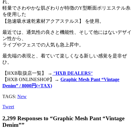
れ、
軽量でさわやかな肌ざわりが特徴のY型断面ポリエステル糸
を使用した
【急速吸水速乾素材アクアステルス】 を使用。
最近では、通気性の良さと機能性、そして他にはないデザイ
ン性から、
ライブやフェスでの人気も急上昇中。
最先端の表現と、着ていて楽しくなる新しい感覚を是非ぜ
ひ。
【HXB取扱店一覧】 →
“
HXB DEALERS
“
【HXB ONLINESHOP】→
Graphic Mesh Pant “Vintage
Denim” / 8000円(+TAX)
TAGS:
New
Tweet
2,299 Responses to “Graphic Mesh Pant “Vintage
Denim””