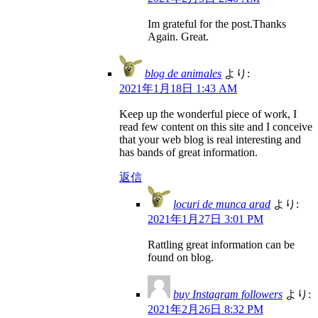
Im grateful for the post.Thanks
Again. Great.
blog de animales
より:
2021年1月18日 1:43 AM
Keep up the wonderful piece of work, I
read few content on this site and I conceive
that your web blog is real interesting and
has bands of great information.
返信
locuri de munca arad
より:
2021年1月27日 3:01 PM
Rattling great information can be
found on blog.
buy Instagram followers
より:
2021年2月26日 8:32 PM