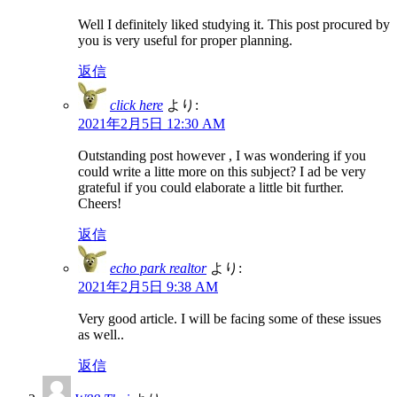
Well I definitely liked studying it. This post procured by
you is very useful for proper planning.
返信
click here
より:
2021年2月5日 12:30 AM
Outstanding post however , I was wondering if you
could write a litte more on this subject? I ad be very
grateful if you could elaborate a little bit further.
Cheers!
返信
echo park realtor
より:
2021年2月5日 9:38 AM
Very good article. I will be facing some of these issues
as well..
返信