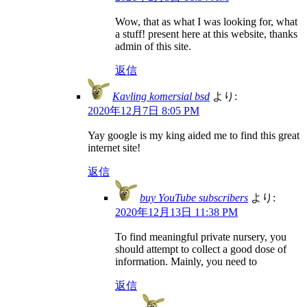
Wow, that as what I was looking for, what
a stuff! present here at this website, thanks
admin of this site.
返信
Kavling komersial bsd
より:
2020年12月7日 8:05 PM
Yay google is my king aided me to find this great
internet site!
返信
buy YouTube subscribers
より:
2020年12月13日 11:38 PM
To find meaningful private nursery, you
should attempt to collect a good dose of
information. Mainly, you need to
返信