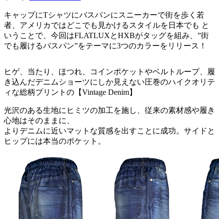
キャップにTシャツにバスパンにスニーカーで街を歩く若
者、アメリカではどこでも見かけるスタイルを日本でも と
いうことで、今回はFLATLUXとHXBがタッグを組み、”街
でも履けるバスパン”をテーマに3つのカラーをリリース！
ヒゲ、当たり、ほつれ、コインポケットやベルトループ、履
き込んだデニムショーツにしか見えない圧巻のハイクオリテ
ィな総柄プリントの【Vintage Denim】
光沢のある生地にヒミツの加工を施し、従来の素材感や履き
心地はそのままに、
よりデニムに近いマットな質感を出すことに成功。サイドと
ヒップには本当のポケット。