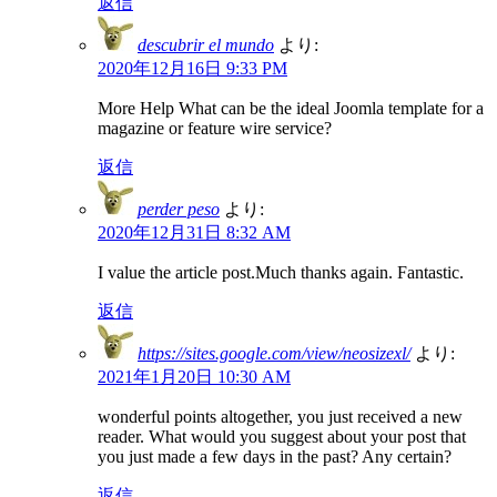
返信
descubrir el mundo
より:
2020年12月16日 9:33 PM
More Help What can be the ideal Joomla template for a
magazine or feature wire service?
返信
perder peso
より:
2020年12月31日 8:32 AM
I value the article post.Much thanks again. Fantastic.
返信
https://sites.google.com/view/neosizexl/
より:
2021年1月20日 10:30 AM
wonderful points altogether, you just received a new
reader. What would you suggest about your post that
you just made a few days in the past? Any certain?
返信