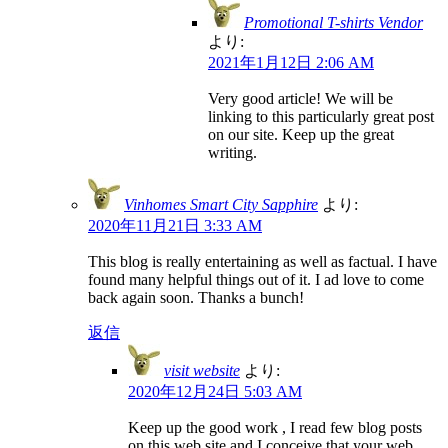
Promotional T-shirts Vendor
より:
2021年1月12日 2:06 AM
Very good article! We will be
linking to this particularly great post
on our site. Keep up the great
writing.
Vinhomes Smart City Sapphire
より:
2020年11月21日 3:33 AM
This blog is really entertaining as well as factual. I have
found many helpful things out of it. I ad love to come
back again soon. Thanks a bunch!
返信
visit website
より:
2020年12月24日 5:03 AM
Keep up the good work , I read few blog posts
on this web site and I conceive that your web