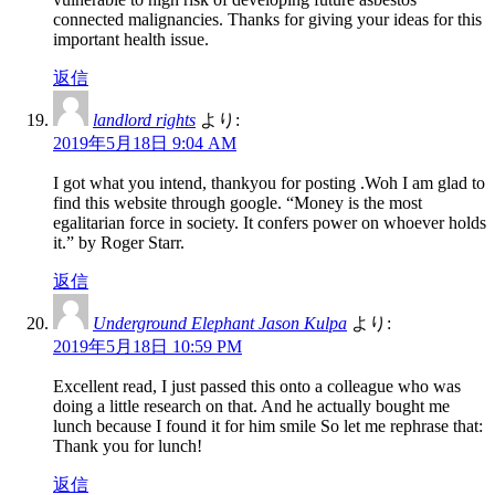
connected malignancies. Thanks for giving your ideas for this
important health issue.
返信
landlord rights
より:
2019年5月18日 9:04 AM
I got what you intend, thankyou for posting .Woh I am glad to
find this website through google. “Money is the most
egalitarian force in society. It confers power on whoever holds
it.” by Roger Starr.
返信
Underground Elephant Jason Kulpa
より:
2019年5月18日 10:59 PM
Excellent read, I just passed this onto a colleague who was
doing a little research on that. And he actually bought me
lunch because I found it for him smile So let me rephrase that:
Thank you for lunch!
返信