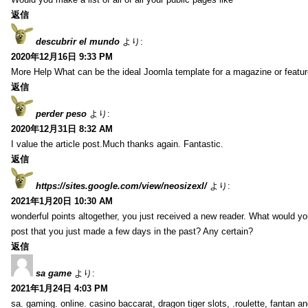
返信
descubrir el mundo
より:
2020年12月16日 9:33 PM
More Help What can be the ideal Joomla template for a magazine or featur
返信
perder peso
より:
2020年12月31日 8:32 AM
I value the article post.Much thanks again. Fantastic.
返信
https://sites.google.com/view/neosizexl/
より:
2021年1月20日 10:30 AM
wonderful points altogether, you just received a new reader. What would y
post that you just made a few days in the past? Any certain?
返信
sa game
より:
2021年1月24日 4:03 PM
sa. gaming. online. casino baccarat, dragon tiger slots, .roulette, fantan 