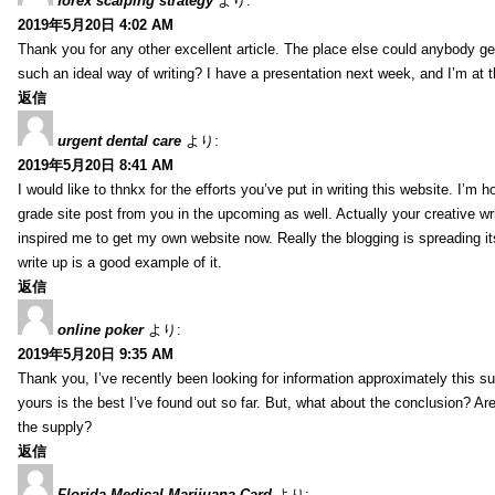
forex scalping strategy
より:
2019年5月20日 4:02 AM
Thank you for any other excellent article. The place else could anybody get 
such an ideal way of writing? I have a presentation next week, and I’m at t
返信
urgent dental care
より:
2019年5月20日 8:41 AM
I would like to thnkx for the efforts you’ve put in writing this website. I’m 
grade site post from you in the upcoming as well. Actually your creative wri
inspired me to get my own website now. Really the blogging is spreading it
write up is a good example of it.
返信
online poker
より:
2019年5月20日 9:35 AM
Thank you, I’ve recently been looking for information approximately this s
yours is the best I’ve found out so far. But, what about the conclusion? Ar
the supply?
返信
Florida Medical Marijuana Card
より: