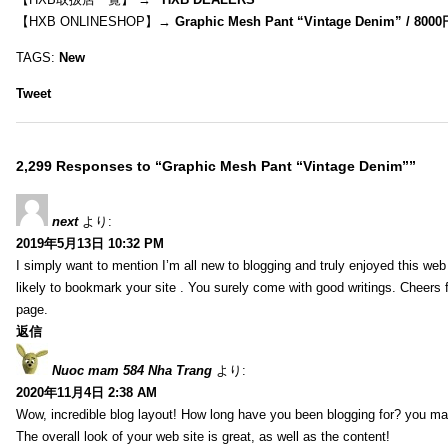
【HXB ONLINESHOP】→
Graphic Mesh Pant “Vintage Denim” / 800
TAGS:
New
Tweet
2,299 Responses to “Graphic Mesh Pant “Vintage Denim””
next
より:
2019年5月13日 10:32 PM
I simply want to mention I’m all new to blogging and truly enjoyed this web 
likely to bookmark your site . You surely come with good writings. Cheers 
page.
返信
Nuoc mam 584 Nha Trang
より:
2020年11月4日 2:38 AM
Wow, incredible blog layout! How long have you been blogging for? you ma
The overall look of your web site is great, as well as the content!