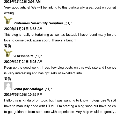
2021年1月12日 2:06 AM
Very good article! We will be linking to this particularly great post on our s
writing.
Vinhomes Smart City Sapphire
より:
2020年11月21日 3:33 AM
This blog is really entertaining as well as factual. I have found many helpful
love to come back again soon. Thanks a bunch!
返信
visit website
より:
2020年12月24日 5:03 AM
Keep up the good work , I read few blog posts on this web site and I conce
is very interesting and has got sets of excellent info.
返信
venta por catalogo
より:
2019年5月15日 10:35 PM
Hello this is kinda of off topic but I was wanting to know if blogs use WYS
have to manually code with HTML. I’m starting a blog soon but have no cod
to get guidance from someone with experience. Any help would be greatly 