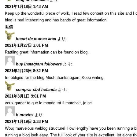
2021年1月18日 1:43 AM
Keep up the wonderful piece of work, I read few content on this site and I
blog is real interesting and has bands of great information.
返信
locuri de munca arad
より:
2021年1月27日 3:01 PM
Rattling great information can be found on blog.
buy Instagram followers
より:
2021年2月26日 8:32 PM
Im obliged for the blog.Much thanks again. Keep writing.
comprar cbd holanda
より:
2021年3月1日 9:01 PM
veux garder ta que le monde tot il marchait, je ne
h movies
より:
2021年1月19日 3:33 PM
Wow, marvelous weblog structure! How lengthy have you been running a b
running a blog look easy. The full look of your site is excellent, let alone t