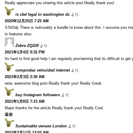
Really appreciate you sharing this article post.Really thank you!
is cbd legal in washington dc
より:
2020年12月25日 7:25 AM
S7bOdy There is noticeably a bundle to know about this. I assume you ma
in features also.
Zebra ZQ220
より:
2021年1月4日 9:32 PM
Its hard to find good help I am regularly proclaiming that its difficult to get
comprobar velocidad internet
より:
2021年2月3日 2:30 AM
wow, awesome blog post.Really thank you! Really Great.
buy Instagram followers
より:
2021年1月8日 7:15 AM
Major thanks for the article.Really thank you! Really Cool.
返信
Sustainable venues London
より:
2021年2月11日 12:02 AM