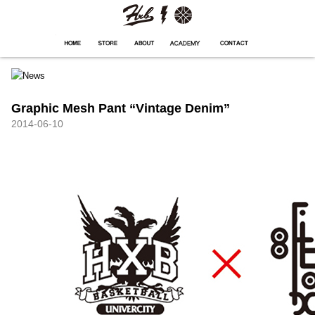
HXB
Home
Hugest
About
Academy
Contact
Store
Graphic Mesh Pant “Vintage Denim”
2014-06-10