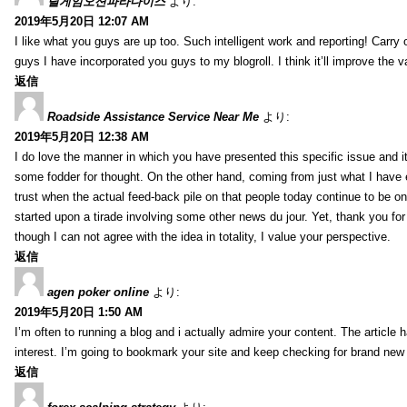
릴게임오션파라다이스
より:
2019年5月20日 12:07 AM
I like what you guys are up too. Such intelligent work and reporting! Carry
guys I have incorporated you guys to my blogroll. I think it’ll improve the v
返信
Roadside Assistance Service Near Me
より:
2019年5月20日 12:38 AM
I do love the manner in which you have presented this specific issue and 
some fodder for thought. On the other hand, coming from just what I have e
trust when the actual feed-back pile on that people today continue to be on
started upon a tirade involving some other news du jour. Yet, thank you for 
though I can not agree with the idea in totality, I value your perspective.
返信
agen poker online
より:
2019年5月20日 1:50 AM
I’m often to running a blog and i actually admire your content. The article
interest. I’m going to bookmark your site and keep checking for brand new 
返信