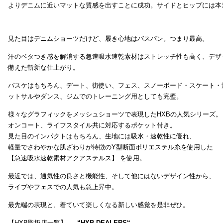
よりデニムに近いマットな質感を出すことに成功。サイドとヒップには本
見た目はデニムショーツだけど、履き心地はバスパン。つまり最高。
汗のベタつき感を解消する急速吸水速乾素材はストレッチ性も高く、デザ
備えた斬新な仕上がり。
バスケはもちろん、デート、街使い、フェス、スノーボード・スケート・
ットサルやダンス、ジムでのトレーニング用としても完璧。
様々なグラフィックをメッシュショーツで表現したHXBの人気シリーズ。
オンコート、ライフスタイル共に対応するポケット付き。
見た目のインパクトはもちろん、生地には吸水・速乾性に優れ、
軽量でさわやかな肌ざわりが特徴のY型断面ポリエステル糸を使用した
【急速吸水速乾素材アクアステルス】 を使用。
最近では、通気性の良さと機能性、そして他にはないデザイン性から、
ライブやフェスでの人気も急上昇中。
最先端の表現と、着ていて楽しくなる新しい感覚を是非ぜひ。
【HXB取扱店一覧】 →
“
HXB DEALERS
“