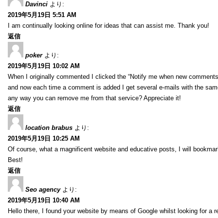
Davinci
より:
2019年5月19日 5:51 AM
I am continually looking online for ideas that can assist me. Thank you!
返信
poker
より:
2019年5月19日 10:02 AM
When I originally commented I clicked the “Notify me when new comment
and now each time a comment is added I get several e-mails with the sa
any way you can remove me from that service? Appreciate it!
返信
location brabus
より:
2019年5月19日 10:25 AM
Of course, what a magnificent website and educative posts, I will bookmark
Best!
返信
Seo agency
より:
2019年5月19日 10:40 AM
Hello there, I found your website by means of Google whilst looking for a r