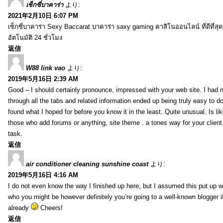
เซ็กซี่บาคาร่า
より:
2021年2月10日 6:07 PM
เซ็กซี่บาคาร่า Sexy Baccarat บาคาร่า saxy gaming คาสิโนออนไลน์ ที่ดีที่ส
อัตโนมัติ 24 ชั่วโมง
返信
W88 link vao
より:
2019年5月16日 2:39 AM
Good – I should certainly pronounce, impressed with your web site. I had n
through all the tabs and related information ended up being truly easy to do
found what I hoped for before you know it in the least. Quite unusual. Is like
those who add forums or anything, site theme . a tones way for your clien
task.
返信
air conditioner cleaning sunshine coast
より:
2019年5月16日 4:16 AM
I do not even know the way I finished up here, but I assumed this put up w
who you might be however definitely you’re going to a well-known blogger i
already
Cheers!
返信