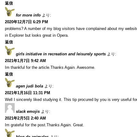
返信
for more info
より:
2020年12月7日 6:29 PM
problems? A number of my blog visitors have complained about my website
in Explorer but looks great in Opera.
返信
girls initiative in recreation and leisurely sports
より:
2021年1月7日 9:42 AM
Im thankful for the article.Thanks Again. Awesome.
返信
agen judi bola
より:
2021年1月16日 11:31 PM
Well I sincerely liked studying it. This tip procured by you is very useful f
slack emojis
より:
2021年2月5日 2:40 AM
Im grateful for the post.Thanks Again. Great.
blog de animales
より: