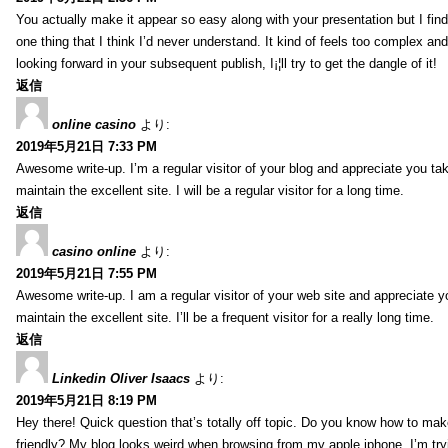
You actually make it appear so easy along with your presentation but I find 
one thing that I think I’d never understand. It kind of feels too complex an
looking forward in your subsequent publish, I¡¦ll try to get the dangle of it!
返信
online casino
より:
2019年5月21日 7:33 PM
Awesome write-up. I’m a regular visitor of your blog and appreciate you tak
maintain the excellent site. I will be a regular visitor for a long time.
返信
casino online
より:
2019年5月21日 7:55 PM
Awesome write-up. I am a regular visitor of your web site and appreciate y
maintain the excellent site. I’ll be a frequent visitor for a really long time.
返信
Linkedin Oliver Isaacs
より:
2019年5月21日 8:19 PM
Hey there! Quick question that’s totally off topic. Do you know how to mak
friendly? My blog looks weird when browsing from my apple iphone. I’m tryi