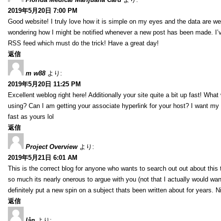
2019年5月20日 7:00 PM
Good website! I truly love how it is simple on my eyes and the data are wel
wondering how I might be notified whenever a new post has been made. I’v
RSS feed which must do the trick! Have a great day!
返信
m w88
より:
2019年5月20日 11:25 PM
Excellent weblog right here! Additionally your site quite a bit up fast! Wha
using? Can I am getting your associate hyperlink for your host? I want my
fast as yours lol
返信
Project Overview
より:
2019年5月21日 6:01 AM
This is the correct blog for anyone who wants to search out out about this
so much its nearly onerous to argue with you (not that I actually would 
definitely put a new spin on a subject thats been written about for years. Ni
返信
lån
より: