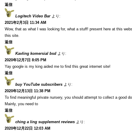
返信
Logitech Video Bar
より:
2021年2月3日 11:34 AM
Wow, that as what I was looking for, what a stuff! present here at this web
this site.
返信
Kavling komersial bsd
より:
2020年12月7日 8:05 PM
Yay google is my king aided me to find this great internet site!
返信
buy YouTube subscribers
より:
2020年12月13日 11:38 PM
To find meaningful private nursery, you should attempt to collect a good do
Mainly, you need to
返信
ching a ling supplement reviews
より:
2020年12月22日 12:03 AM