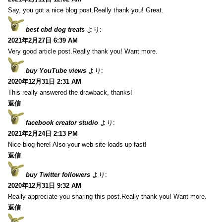
Say, you got a nice blog post.Really thank you! Great.
best cbd dog treats
より:
2021年2月27日 6:39 AM
Very good article post.Really thank you! Want more.
buy YouTube views
より:
2020年12月31日 2:31 AM
This really answered the drawback, thanks!
返信
facebook creator studio
より:
2021年2月24日 2:13 PM
Nice blog here! Also your web site loads up fast!
返信
buy Twitter followers
より:
2020年12月31日 9:32 AM
Really appreciate you sharing this post.Really thank you! Want more.
返信