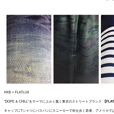
HXB × FLATLUX
“DOPE & CHILL”をテーマにユルく蠢く東京のストリートブランド
【FLA
キャップにTシャツにバスパンにスニーカーで街を歩く若者、アメリカで