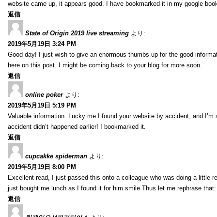
website came up, it appears good. I have bookmarked it in my google bo
返信
State of Origin 2019 live streaming
より:
2019年5月19日 3:24 PM
Good day! I just wish to give an enormous thumbs up for the good informa
here on this post. I might be coming back to your blog for more soon.
返信
online poker
より:
2019年5月19日 5:19 PM
Valuable information. Lucky me I found your website by accident, and I’m
accident didn’t happened earlier! I bookmarked it.
返信
cupcakke spiderman
より:
2019年5月19日 8:00 PM
Excellent read, I just passed this onto a colleague who was doing a little 
just bought me lunch as I found it for him smile Thus let me rephrase that
返信