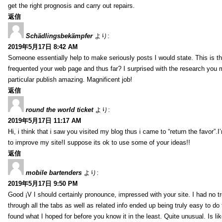
get the right prognosis and carry out repairs.
返信
Schädlingsbekämpfer
より:
2019年5月17日 8:42 AM
Someone essentially help to make seriously posts I would state. This is the
frequented your web page and thus far? I surprised with the research you
particular publish amazing. Magnificent job!
返信
round the world ticket
より:
2019年5月17日 11:17 AM
Hi, i think that i saw you visited my blog thus i came to “return the favor”.I’
to improve my site!I suppose its ok to use some of your ideas!!
返信
mobile bartenders
より:
2019年5月17日 9:50 PM
Good ¡V I should certainly pronounce, impressed with your site. I had no t
through all the tabs as well as related info ended up being truly easy to do
found what I hoped for before you know it in the least. Quite unusual. Is like