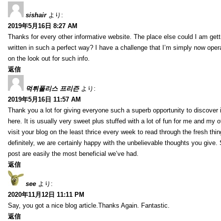
sishair
より:
2019年5月16日 8:27 AM
Thanks for every other informative website. The place else could I am getti
written in such a perfect way? I have a challenge that I’m simply now oper
on the look out for such info.
返信
먹튀폴리스 프리즌
より:
2019年5月16日 11:57 AM
Thank you a lot for giving everyone such a superb opportunity to discover
here. It is usually very sweet plus stuffed with a lot of fun for me and my o
visit your blog on the least thrice every week to read through the fresh th
definitely, we are certainly happy with the unbelievable thoughts you give.
post are easily the most beneficial we’ve had.
返信
see
より:
2020年11月12日 11:11 PM
Say, you got a nice blog article.Thanks Again. Fantastic.
返信