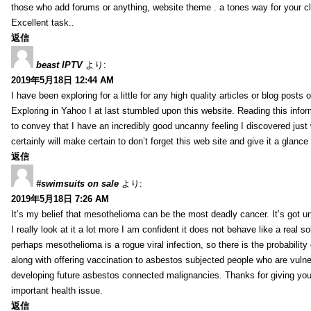
those who add forums or anything, website theme . a tones way for your c
Excellent task..
返信
beast IPTV
より:
2019年5月18日 12:44 AM
I have been exploring for a little for any high quality articles or blog posts o
Exploring in Yahoo I at last stumbled upon this website. Reading this info
to convey that I have an incredibly good uncanny feeling I discovered just
certainly will make certain to don’t forget this web site and give it a glanc
返信
#swimsuits on sale
より:
2019年5月18日 7:26 AM
It’s my belief that mesothelioma can be the most deadly cancer. It’s got u
I really look at it a lot more I am confident it does not behave like a real s
perhaps mesothelioma is a rogue viral infection, so there is the probability
along with offering vaccination to asbestos subjected people who are vulner
developing future asbestos connected malignancies. Thanks for giving your
important health issue.
返信