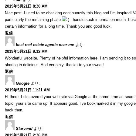
2019年5月21日 8:30 AM
Nice post. I used to be checking continuously this blog and I’m inspired! V
particularly the remaining phase
I handle such information much. I used
certain information for a long time. Thank you and good luck.
返信
best real estate agents near me
より:
2019年5月21日 9:12 AM
Wonderful website. Plenty of helpful information here. I am sending it to 
sharing in delicious. And certainly, thanks to your sweat!
返信
Google
より:
2019年5月21日 11:21 AM
Hi there. I discovered your web site via Google at the same time as searc
topic, your site came up. It appears good. I’ve bookmarked it in my goog
back then.
返信
Starvend
より:
2019年5月21日 2:36 PM