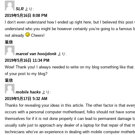
SLR
より:
2019年5月16日 8:08 PM
I don’t even understand how I ended up right here, but I believed this post 
understand who you might be however certainly you’re going to a famous 
not already
Cheers!
返信
marcel van hooijdonk
より:
2019年5月16日 11:34 PM
Wow! Thank you! I always needed to write on my blog something like that.
of your post to my blog?
返信
mobile hacks
より:
2019年5月17日 5:32 AM
Thanks for revealing your ideas in this article. The other factor is that eve
occurs with a personal computer motherboard, folks should not have some r
themselves for if it is not done properly it can lead to permanent damage to
usually safe just to approach any dealer of a laptop for that repair of tha
technicians who’ve an experience in dealing with mobile computer mother