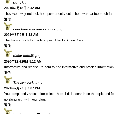
qq
より:
2021年2月18日 2:42 AM
They were why not look here permanently out. There was far too much fat
返信
core bancario open source
より:
2021年3月2日 1:13 AM
Thanks so much for the blog post.Thanks Again. Cool.
返信
daftar bola88
より:
2020年12月26日 8:12 AM
Informative and precise Its hard to find informative and precise information
返信
The zen park
より:
2021年2月23日 3:07 PM
You completed various nice points there. I did a search on the topic and fo
go along with with your blog.
返信