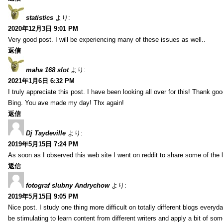
statistics
より:
2020年12月3日 9:01 PM
Very good post. I will be experiencing many of these issues as well..
返信
maha 168 slot
より:
2021年1月6日 6:32 PM
I truly appreciate this post. I have been looking all over for this! Thank go
Bing. You ave made my day! Thx again!
返信
Dj Taydeville
より:
2019年5月15日 7:24 PM
As soon as I observed this web site I went on reddit to share some of the 
返信
fotograf slubny Andrychow
より:
2019年5月15日 9:05 PM
Nice post. I study one thing more difficult on totally different blogs everyda
be stimulating to learn content from different writers and apply a bit of som