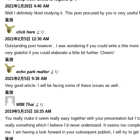
2021年1月28日 4:40 AM
Well I definitely liked studying it. This post procured by you is very useful 
返信
click here
より:
2021年2月5日 12:30 AM
Outstanding post however , I was wondering if you could write a litte more 
very grateful if you could elaborate a little bit further. Cheers!
返信
echo park realtor
より:
2021年2月5日 9:38 AM
Very good article. I will be facing some of these issues as well..
返信
W88 Thai
より:
2019年5月15日 10:35 AM
You really make it seem really easy together with your presentation but I to
really something which I believe I’d never understand. It seems too compli
me. I am having a look forward in your subsequent publish, I will try to get 
返信