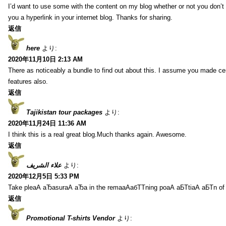
I’d want to use some with the content on my blog whether or not you don’t mi
you a hyperlink in your internet blog. Thanks for sharing.
返信
here
より:
2020年11月10日 2:13 AM
There as noticeably a bundle to find out about this. I assume you made cer
features also.
返信
Tajikistan tour packages
より:
2020年11月24日 11:36 AM
I think this is a real great blog.Much thanks again. Awesome.
返信
علاء الشريف
より:
2020年12月5日 5:33 PM
Take pleаА аЂаsurаА аЂа in the remaаАабТТning poаА аБТtiаА аБТn of
返信
Promotional T-shirts Vendor
より: