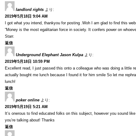
landlord rights
より:
2019年5月18日 9:04 AM
I got what you intend, thankyou for posting .Woh I am glad to find this web
“Money is the most egalitarian force in society. It confers power on whoeve
Starr.
返信
Underground Elephant Jason Kulpa
より:
2019年5月18日 10:59 PM
Excellent read, I just passed this onto a colleague who was doing a little 
actually bought me lunch because I found it for him smile So let me rephra
lunch!
返信
poker online
より:
2019年5月19日 5:21 AM
It’s onerous to find educated folks on this subject, however you sound lik
you’re talking about! Thanks
返信