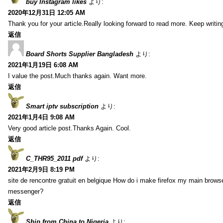
buy Instagram likes
より:
2020年12月31日 12:05 AM
Thank you for your article.Really looking forward to read more. Keep writin
返信
Board Shorts Supplier Bangladesh
より:
2021年1月19日 6:08 AM
I value the post.Much thanks again. Want more.
返信
Smart iptv subscription
より:
2021年1月4日 9:08 AM
Very good article post.Thanks Again. Cool.
返信
C_THR95_2011 pdf
より:
2021年2月9日 8:19 PM
site de rencontre gratuit en belgique How do i make firefox my main browse
messenger?
返信
Ship from China to Nigeria
より: