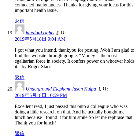
connected malignancies. Thanks for giving your ideas for this
important health issue.
返信
landlord rights
より:
2019年5月18日 9:04 AM
I got what you intend, thankyou for posting .Woh I am glad to
find this website through google. “Money is the most
egalitarian force in society. It confers power on whoever holds
it.” by Roger Starr.
返信
Underground Elephant Jason Kulpa
より:
2019年5月18日 10:59 PM
Excellent read, I just passed this onto a colleague who was
doing a little research on that. And he actually bought me
lunch because I found it for him smile So let me rephrase that:
Thank you for lunch!
返信