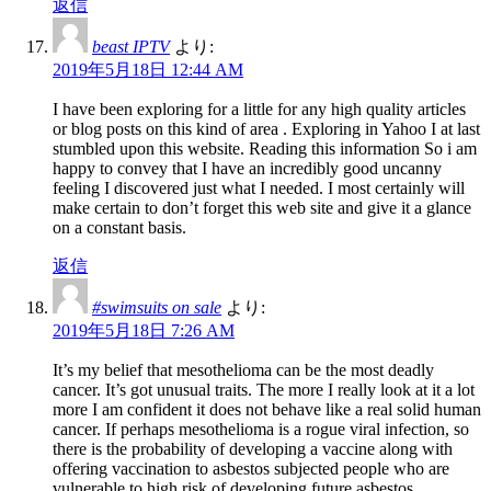
返信
beast IPTV
より:
2019年5月18日 12:44 AM
I have been exploring for a little for any high quality articles
or blog posts on this kind of area . Exploring in Yahoo I at last
stumbled upon this website. Reading this information So i am
happy to convey that I have an incredibly good uncanny
feeling I discovered just what I needed. I most certainly will
make certain to don’t forget this web site and give it a glance
on a constant basis.
返信
#swimsuits on sale
より:
2019年5月18日 7:26 AM
It’s my belief that mesothelioma can be the most deadly
cancer. It’s got unusual traits. The more I really look at it a lot
more I am confident it does not behave like a real solid human
cancer. If perhaps mesothelioma is a rogue viral infection, so
there is the probability of developing a vaccine along with
offering vaccination to asbestos subjected people who are
vulnerable to high risk of developing future asbestos