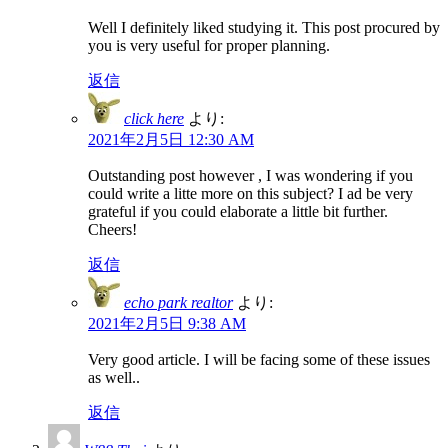
Well I definitely liked studying it. This post procured by
you is very useful for proper planning.
返信
click here
より:
2021年2月5日 12:30 AM
Outstanding post however , I was wondering if you
could write a litte more on this subject? I ad be very
grateful if you could elaborate a little bit further.
Cheers!
返信
echo park realtor
より:
2021年2月5日 9:38 AM
Very good article. I will be facing some of these issues
as well..
返信