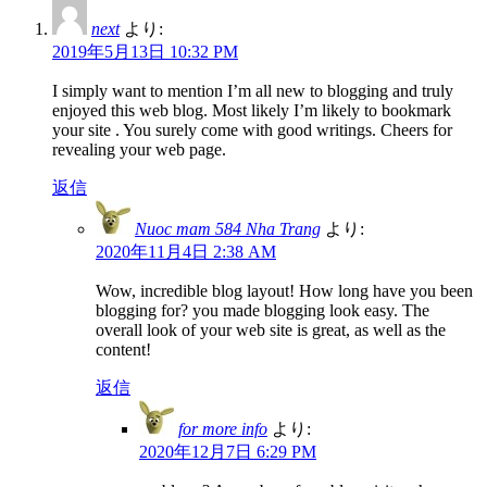
next
より:
2019年5月13日 10:32 PM
I simply want to mention I’m all new to blogging and truly
enjoyed this web blog. Most likely I’m likely to bookmark
your site . You surely come with good writings. Cheers for
revealing your web page.
返信
Nuoc mam 584 Nha Trang
より:
2020年11月4日 2:38 AM
Wow, incredible blog layout! How long have you been
blogging for? you made blogging look easy. The
overall look of your web site is great, as well as the
content!
返信
for more info
より:
2020年12月7日 6:29 PM