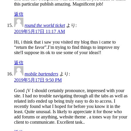
this particular publish amazing. Magnificent job!
返信
round the world ticket
より:
2019年5月17日 11:17 AM
Hi, i think that i saw you visited my blog thus i came to
“return the favor”.I’m trying to find things to improve my
site!I suppose its ok to use some of your ideas!!
返信
mobile bartenders
より:
2019年5月17日 9:50 PM
Good ¡V I should certainly pronounce, impressed with your
site. I had no trouble navigating through all the tabs as well as
related info ended up being truly easy to do to access. I
recently found what I hoped for before you know it in the
least. Quite unusual. Is likely to appreciate it for those who
add forums or anything, website theme . a tones way for your
client to communicate. Excellent task..