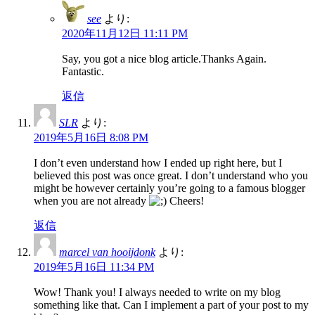
see
より:
2020年11月12日 11:11 PM
Say, you got a nice blog article.Thanks Again.
Fantastic.
返信
SLR
より:
2019年5月16日 8:08 PM
I don’t even understand how I ended up right here, but I
believed this post was once great. I don’t understand who you
might be however certainly you’re going to a famous blogger
when you are not already
Cheers!
返信
marcel van hooijdonk
より:
2019年5月16日 11:34 PM
Wow! Thank you! I always needed to write on my blog
something like that. Can I implement a part of your post to my