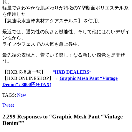
れ、
軽量でさわやかな肌ざわりが特徴のY型断面ポリエステル糸
を使用した
【急速吸水速乾素材アクアステルス】 を使用。
最近では、通気性の良さと機能性、そして他にはないデザイ
ン性から、
ライブやフェスでの人気も急上昇中。
最先端の表現と、着ていて楽しくなる新しい感覚を是非ぜ
ひ。
【HXB取扱店一覧】 →
“
HXB DEALERS
“
【HXB ONLINESHOP】→
Graphic Mesh Pant “Vintage
Denim” / 8000円(+TAX)
TAGS:
New
Tweet
2,299 Responses to “Graphic Mesh Pant “Vintage
Denim””