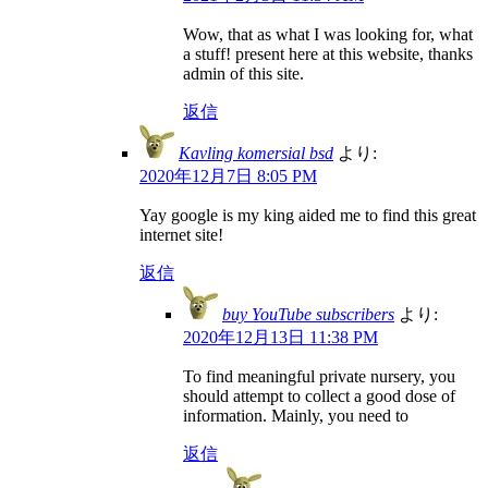
Wow, that as what I was looking for, what
a stuff! present here at this website, thanks
admin of this site.
返信
Kavling komersial bsd
より:
2020年12月7日 8:05 PM
Yay google is my king aided me to find this great
internet site!
返信
buy YouTube subscribers
より:
2020年12月13日 11:38 PM
To find meaningful private nursery, you
should attempt to collect a good dose of
information. Mainly, you need to
返信