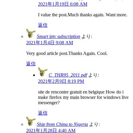
2021年1月19日 6:08 AM
I value the post.Much thanks again. Want more.
返信
Smart iptv subscription
より:
2021年1月4日 9:08 AM
Very good article post.Thanks Again. Cool.
返信
C_THR95_2011 pdf
より:
2021年2月9日 8:19 PM
site de rencontre gratuit en belgique How do i
make firefox my main browser for windows live
messenger?
返信
Ship from China to Nigeria
より:
2021年1月28日 4:40 AM