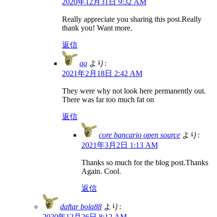
2020年12月31日 9:32 AM
Really appreciate you sharing this post.Really
thank you! Want more.
返信
qq
より:
2021年2月18日 2:42 AM
They were why not look here permanently out.
There was far too much fat on
返信
core bancario open source
より:
2021年3月2日 1:13 AM
Thanks so much for the blog post.Thanks
Again. Cool.
返信
daftar bola88
より:
2020年12月26日 8:12 AM