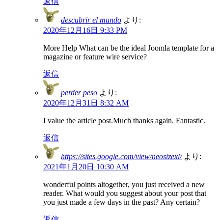
返信
descubrir el mundo
より:
2020年12月16日 9:33 PM
More Help What can be the ideal Joomla template for a
magazine or feature wire service?
返信
perder peso
より:
2020年12月31日 8:32 AM
I value the article post.Much thanks again. Fantastic.
返信
https://sites.google.com/view/neosizexl/
より:
2021年1月20日 10:30 AM
wonderful points altogether, you just received a new
reader. What would you suggest about your post that
you just made a few days in the past? Any certain?
返信