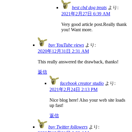
best cbd dog treats
より:
2021年2月27日 6:39 AM
Very good article post.Really thank
you! Want more.
buy YouTube views
より:
2020年12月31日 2:31 AM
This really answered the drawback, thanks!
返信
facebook creator studio
より:
2021年2月24日 2:13 PM
Nice blog here! Also your web site loads
up fast!
返信
buy Twitter followers
より: