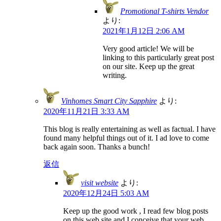
Promotional T-shirts Vendor
より:
2021年1月12日 2:06 AM
Very good article! We will be
linking to this particularly great post
on our site. Keep up the great
writing.
Vinhomes Smart City Sapphire
より:
2020年11月21日 3:33 AM
This blog is really entertaining as well as factual. I have
found many helpful things out of it. I ad love to come
back again soon. Thanks a bunch!
返信
visit website
より:
2020年12月24日 5:03 AM
Keep up the good work , I read few blog posts
on this web site and I conceive that your web