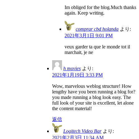
Im obliged for the blog.Much thanks
again. Keep writing.
comprar cbd holanda
より:
2021年3月1日 9:01 PM
veux garder ta que le monde tot il
marchait, je ne
h movies
より:
2021年1月19日 3:33 PM
Wow, marvelous weblog structure! How
lengthy have you been running a blog for?
you made running a blog look easy. The
full look of your site is excellent, let alone
the content material!
返信
Logitech Video Bar
より:
2021年2月3日 11:34 AM