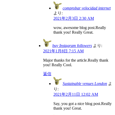
comprobar velocidad internet
より:
2021年2月3日 2:30 AM
wow, awesome blog post.Really
thank you! Really Great.
buy Instagram followers
より:
2021年1月8日 7:15 AM
Major thanks for the article.Really thank
you! Really Cool.
返信
Sustainable venues London
よ
り:
2021年2月11日 12:02 AM
Say, you got a nice blog post.Really
thank you! Great.