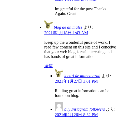
Im grateful for the post.Thanks
Again. Great.
blog de animales
より:
2021年1月18日 1:43 AM
Keep up the wonderful piece of work, I
read few content on this site and I conceive
that your web blog is real interesting and
has bands of great information.
返信
locuri de munca arad
より:
2021年1月27日 3:01 PM
Rattling great information can be
found on blog.
buy Instagram followers
より:
2021年2月26日 8:32 PM