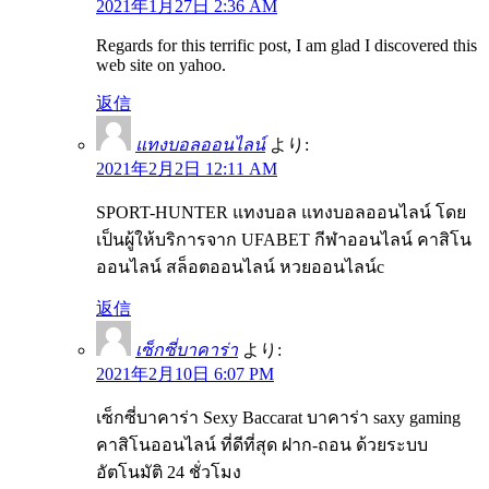
2021年1月27日 2:36 AM
Regards for this terrific post, I am glad I discovered this
web site on yahoo.
返信
แทงบอลออนไลน์
より:
2021年2月2日 12:11 AM
SPORT-HUNTER แทงบอล แทงบอลออนไลน์ โดย
เป็นผู้ให้บริการจาก UFABET กีฬาออนไลน์ คาสิโน
ออนไลน์ สล็อตออนไลน์ หวยออนไลน์c
返信
เซ็กซี่บาคาร่า
より:
2021年2月10日 6:07 PM
เซ็กซี่บาคาร่า Sexy Baccarat บาคาร่า saxy gaming
คาสิโนออนไลน์ ที่ดีที่สุด ฝาก-ถอน ด้วยระบบ
อัตโนมัติ 24 ชั่วโมง