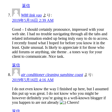
返信
W88 link vao
より:
2019年5月16日 2:39 AM
Good – I should certainly pronounce, impressed with your
web site. I had no trouble navigating through all the tabs and
related information ended up being truly easy to do to access.
I recently found what I hoped for before you know it in the
least. Quite unusual. Is likely to appreciate it for those who
add forums or anything, site theme . a tones way for your
client to communicate. Nice task.
返信
air conditioner cleaning sunshine coast
より:
2019年5月16日 4:16 AM
I do not even know the way I finished up here, but I assumed
this put up was great. I do not know who you might be
however definitely you’re going to a well-known blogger if
you happen to are not already
Cheers!
返信