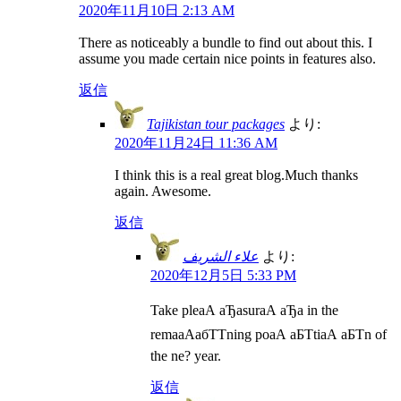
2020年11月10日 2:13 AM
There as noticeably a bundle to find out about this. I
assume you made certain nice points in features also.
返信
Tajikistan tour packages
より:
2020年11月24日 11:36 AM
I think this is a real great blog.Much thanks
again. Awesome.
返信
علاء الشريف
より:
2020年12月5日 5:33 PM
Take pleаА аЂаsurаА аЂа in the
remaаАабТТning poаА аБТtiаА аБТn of
the ne? year.
返信