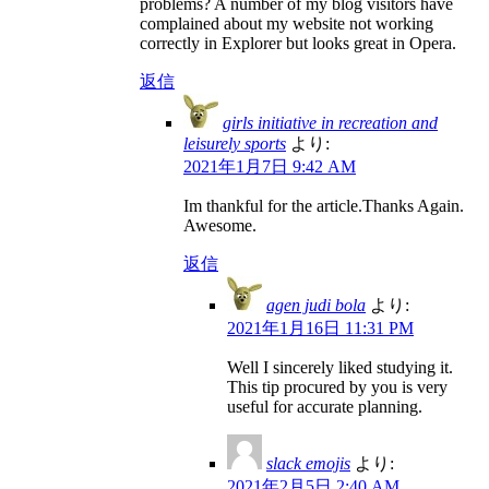
problems? A number of my blog visitors have
complained about my website not working
correctly in Explorer but looks great in Opera.
返信
girls initiative in recreation and
leisurely sports
より:
2021年1月7日 9:42 AM
Im thankful for the article.Thanks Again.
Awesome.
返信
agen judi bola
より:
2021年1月16日 11:31 PM
Well I sincerely liked studying it.
This tip procured by you is very
useful for accurate planning.
slack emojis
より:
2021年2月5日 2:40 AM