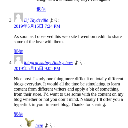
返信
Dj Taydeville
より:
2019年5月15日 7:24 PM
As soon as I observed this web site I went on reddit to share
some of the love with them.
返信
fotograf slubny Andrychow
より:
2019年5月15日 9:05 PM
Nice post. I study one thing more difficult on totally different
blogs everyday. It would all the time be stimulating to learn
content from different writers and apply a bit of something
from their store. I’d want to use some with the content on my
blog whether or not you don’t mind. Natually I’ll offer you a
hyperlink in your internet blog. Thanks for sharing.
返信
here
より: