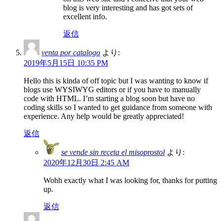
blog is very interesting and has got sets of
excellent info.
返信
venta por catalogo
より:
2019年5月15日 10:35 PM
Hello this is kinda of off topic but I was wanting to know if
blogs use WYSIWYG editors or if you have to manually
code with HTML. I’m starting a blog soon but have no
coding skills so I wanted to get guidance from someone with
experience. Any help would be greatly appreciated!
返信
se vende sin receta el misoprostol
より:
2020年12月30日 2:45 AM
Wohh exactly what I was looking for, thanks for putting
up.
返信