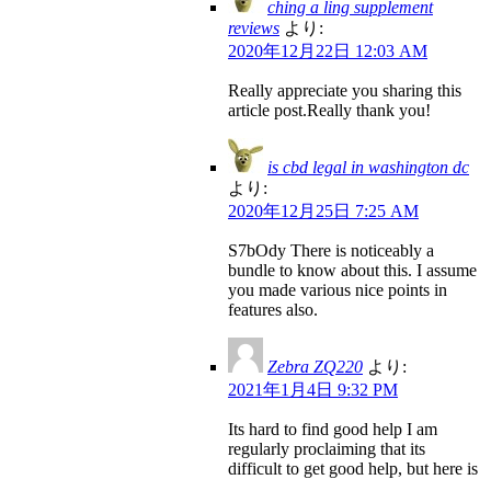
ching a ling supplement
reviews
より:
2020年12月22日 12:03 AM
Really appreciate you sharing this
article post.Really thank you!
is cbd legal in washington dc
より:
2020年12月25日 7:25 AM
S7bOdy There is noticeably a
bundle to know about this. I assume
you made various nice points in
features also.
Zebra ZQ220
より:
2021年1月4日 9:32 PM
Its hard to find good help I am
regularly proclaiming that its
difficult to get good help, but here is