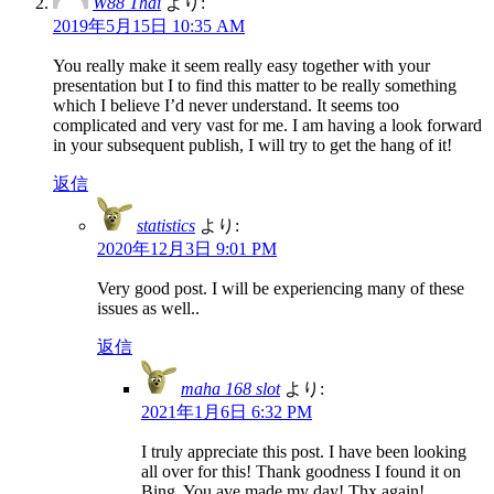
W88 Thai
より:
2019年5月15日 10:35 AM
You really make it seem really easy together with your
presentation but I to find this matter to be really something
which I believe I’d never understand. It seems too
complicated and very vast for me. I am having a look forward
in your subsequent publish, I will try to get the hang of it!
返信
statistics
より:
2020年12月3日 9:01 PM
Very good post. I will be experiencing many of these
issues as well..
返信
maha 168 slot
より:
2021年1月6日 6:32 PM
I truly appreciate this post. I have been looking
all over for this! Thank goodness I found it on
Bing. You ave made my day! Thx again!