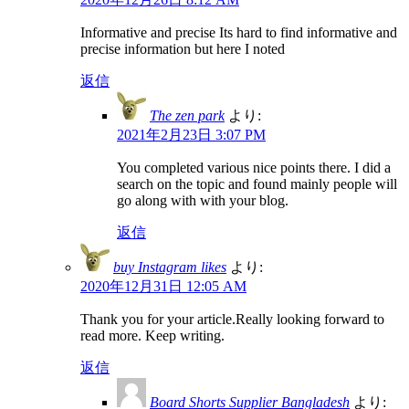
Informative and precise Its hard to find informative and
precise information but here I noted
返信
The zen park
より:
2021年2月23日 3:07 PM
You completed various nice points there. I did a
search on the topic and found mainly people will
go along with with your blog.
返信
buy Instagram likes
より:
2020年12月31日 12:05 AM
Thank you for your article.Really looking forward to
read more. Keep writing.
返信
Board Shorts Supplier Bangladesh
より: