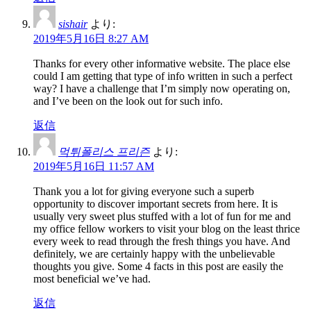
sishair
より:
2019年5月16日 8:27 AM
Thanks for every other informative website. The place else
could I am getting that type of info written in such a perfect
way? I have a challenge that I’m simply now operating on,
and I’ve been on the look out for such info.
返信
먹튀폴리스 프리즌
より:
2019年5月16日 11:57 AM
Thank you a lot for giving everyone such a superb
opportunity to discover important secrets from here. It is
usually very sweet plus stuffed with a lot of fun for me and
my office fellow workers to visit your blog on the least thrice
every week to read through the fresh things you have. And
definitely, we are certainly happy with the unbelievable
thoughts you give. Some 4 facts in this post are easily the
most beneficial we’ve had.
返信