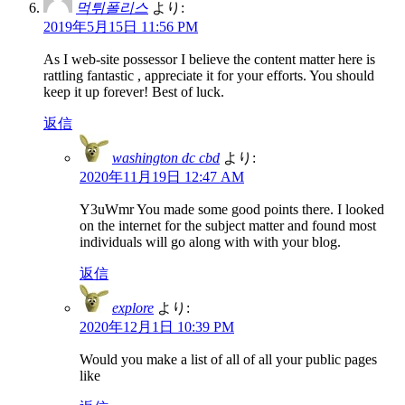
먹튀폴리스
より:
2019年5月15日 11:56 PM
As I web-site possessor I believe the content matter here is
rattling fantastic , appreciate it for your efforts. You should
keep it up forever! Best of luck.
返信
washington dc cbd
より:
2020年11月19日 12:47 AM
Y3uWmr You made some good points there. I looked
on the internet for the subject matter and found most
individuals will go along with with your blog.
返信
explore
より:
2020年12月1日 10:39 PM
Would you make a list of all of all your public pages
like