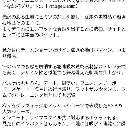
き込んだデニムショーツにしか見えない圧巻のハイクオリテ
ィな総柄プリントの【Vintage Denim】
光沢のある生地にヒミツの加工を施し、従来の素材感や履き
心地はそのままに、
よりデニムに近いマットな質感を出すことに成功。サイドと
ヒップには本当のポケット。
見た目はデニムショーツだけど、履き心地はバスパン。つま
り最高。
汗のベタつき感を解消する急速吸水速乾素材はストレッチ性
も高く、デザイン性と機能性も兼ね備えた斬新な仕上がり。
バスケはもちろん、デート、街使い、フェス、スノーボー
ド・スケート・海や川の行き帰り、フットサルやダンス、ジ
ムでのトレーニング用としても完璧。
様々なグラフィックをメッシュショーツで表現したHXBの
人気シリーズ。
オンコート、ライフスタイル共に対応するポケット付き。
見た目のインパクトはもちろん、生地には吸水・速乾性に優