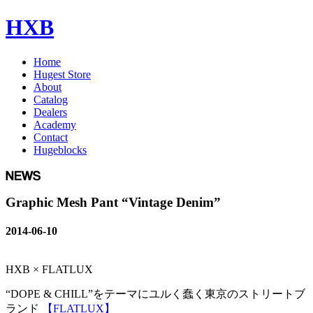
HXB
Home
Hugest Store
About
Catalog
Dealers
Academy
Contact
Hugeblocks
Graphic Mesh Pant “Vintage Denim”
2014-06-10
HXB × FLATLUX
“DOPE & CHILL”をテーマにユルく蠢く東京のストリートブ
ランド
【FLATLUX】