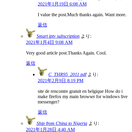
2021年1月19日 6:08 AM
I value the post.Much thanks again. Want more.
返信
Smart iptv subscription
より:
2021年1月4日 9:08 AM
Very good article post.Thanks Again. Cool.
返信
C_THR95_2011 pdf
より:
2021年2月9日 8:19 PM
site de rencontre gratuit en belgique How do i
make firefox my main browser for windows live
messenger?
返信
Ship from China to Nigeria
より:
2021年1月28日 4:40 AM