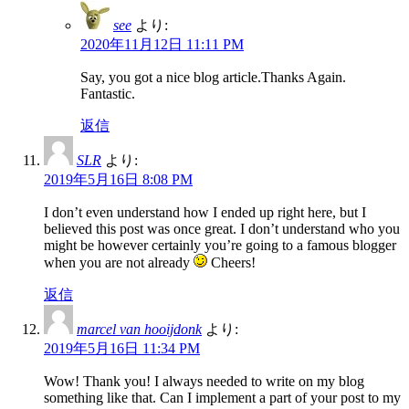
see
より:
2020年11月12日 11:11 PM
Say, you got a nice blog article.Thanks Again.
Fantastic.
返信
SLR
より:
2019年5月16日 8:08 PM
I don’t even understand how I ended up right here, but I
believed this post was once great. I don’t understand who you
might be however certainly you’re going to a famous blogger
when you are not already
Cheers!
返信
marcel van hooijdonk
より:
2019年5月16日 11:34 PM
Wow! Thank you! I always needed to write on my blog
something like that. Can I implement a part of your post to my