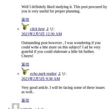
Well I definitely liked studying it. This post procured by
you is very useful for proper planning.
返信
click here
より:
2021年2月5日 12:30 AM
Outstanding post however , I was wondering if you
could write a litte more on this subject? I ad be very
grateful if you could elaborate a little bit further.
Cheers!
返信
echo park realtor
より:
2021年2月5日 9:38 AM
Very good article. I will be facing some of these issues
as well..
返信