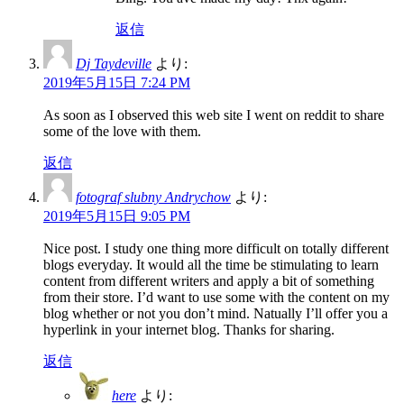
返信
Dj Taydeville
より:
2019年5月15日 7:24 PM
As soon as I observed this web site I went on reddit to share
some of the love with them.
返信
fotograf slubny Andrychow
より:
2019年5月15日 9:05 PM
Nice post. I study one thing more difficult on totally different
blogs everyday. It would all the time be stimulating to learn
content from different writers and apply a bit of something
from their store. I’d want to use some with the content on my
blog whether or not you don’t mind. Natually I’ll offer you a
hyperlink in your internet blog. Thanks for sharing.
返信
here
より: