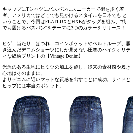
キャップにTシャツにバスパンにスニーカーで街を歩く若
者、アメリカではどこでも見かけるスタイルを日本でも と
いうことで、今回はFLATLUXとHXBがタッグを組み、”街
でも履けるバスパン”をテーマに3つのカラーをリリース！
ヒゲ、当たり、ほつれ、コインポケットやベルトループ、履
き込んだデニムショーツにしか見えない圧巻のハイクオリテ
ィな総柄プリントの【Vintage Denim】
光沢のある生地にヒミツの加工を施し、従来の素材感や履き
心地はそのままに、
よりデニムに近いマットな質感を出すことに成功。サイドと
ヒップには本当のポケット。