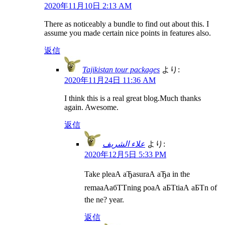
2020年11月10日 2:13 AM
There as noticeably a bundle to find out about this. I
assume you made certain nice points in features also.
返信
Tajikistan tour packages
より:
2020年11月24日 11:36 AM
I think this is a real great blog.Much thanks
again. Awesome.
返信
علاء الشريف
より:
2020年12月5日 5:33 PM
Take pleаА аЂаsurаА аЂа in the
remaаАабТТning poаА аБТtiаА аБТn of
the ne? year.
返信