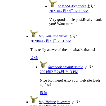
best cbd dog treats
より:
2021年2月27日 6:39 AM
Very good article post.Really thank
you! Want more.
buy YouTube views
より:
2020年12月31日 2:31 AM
This really answered the drawback, thanks!
返信
facebook creator studio
より:
2021年2月24日 2:13 PM
Nice blog here! Also your web site loads
up fast!
返信
buy Twitter followers
より: