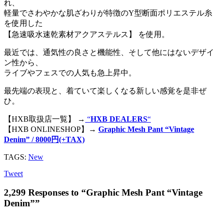
れ、
軽量でさわやかな肌ざわりが特徴のY型断面ポリエステル糸
を使用した
【急速吸水速乾素材アクアステルス】 を使用。
最近では、通気性の良さと機能性、そして他にはないデザイ
ン性から、
ライブやフェスでの人気も急上昇中。
最先端の表現と、着ていて楽しくなる新しい感覚を是非ぜ
ひ。
【HXB取扱店一覧】 →
“
HXB DEALERS
“
【HXB ONLINESHOP】→
Graphic Mesh Pant “Vintage
Denim” / 8000円(+TAX)
TAGS:
New
Tweet
2,299 Responses to “Graphic Mesh Pant “Vintage
Denim””