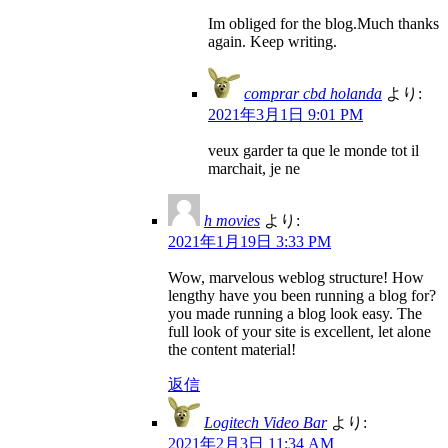
Im obliged for the blog.Much thanks
again. Keep writing.
comprar cbd holanda
より:
2021年3月1日 9:01 PM
veux garder ta que le monde tot il
marchait, je ne
h movies
より:
2021年1月19日 3:33 PM
Wow, marvelous weblog structure! How
lengthy have you been running a blog for?
you made running a blog look easy. The
full look of your site is excellent, let alone
the content material!
返信
Logitech Video Bar
より:
2021年2月3日 11:34 AM