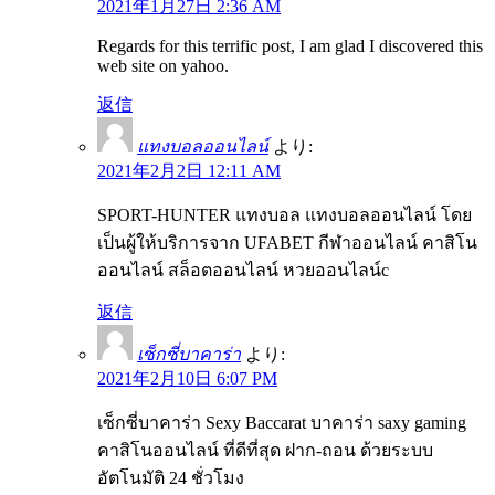
2021年1月27日 2:36 AM
Regards for this terrific post, I am glad I discovered this
web site on yahoo.
返信
แทงบอลออนไลน์
より:
2021年2月2日 12:11 AM
SPORT-HUNTER แทงบอล แทงบอลออนไลน์ โดย
เป็นผู้ให้บริการจาก UFABET กีฬาออนไลน์ คาสิโน
ออนไลน์ สล็อตออนไลน์ หวยออนไลน์c
返信
เซ็กซี่บาคาร่า
より:
2021年2月10日 6:07 PM
เซ็กซี่บาคาร่า Sexy Baccarat บาคาร่า saxy gaming
คาสิโนออนไลน์ ที่ดีที่สุด ฝาก-ถอน ด้วยระบบ
อัตโนมัติ 24 ชั่วโมง