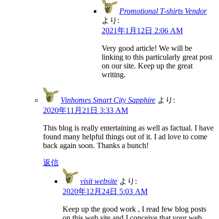
Promotional T-shirts Vendor
より:
2021年1月12日 2:06 AM
Very good article! We will be
linking to this particularly great post
on our site. Keep up the great
writing.
Vinhomes Smart City Sapphire
より:
2020年11月21日 3:33 AM
This blog is really entertaining as well as factual. I have
found many helpful things out of it. I ad love to come
back again soon. Thanks a bunch!
返信
visit website
より:
2020年12月24日 5:03 AM
Keep up the good work , I read few blog posts
on this web site and I conceive that your web