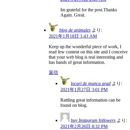
Im grateful for the post.Thanks
Again. Great.
blog de animales
より:
2021年1月18日 1:43 AM
Keep up the wonderful piece of work, I
read few content on this site and I conceive
that your web blog is real interesting and
has bands of great information.
返信
locuri de munca arad
より:
2021年1月27日 3:01 PM
Rattling great information can be
found on blog.
buy Instagram followers
より:
2021年2月26日 8:32 PM