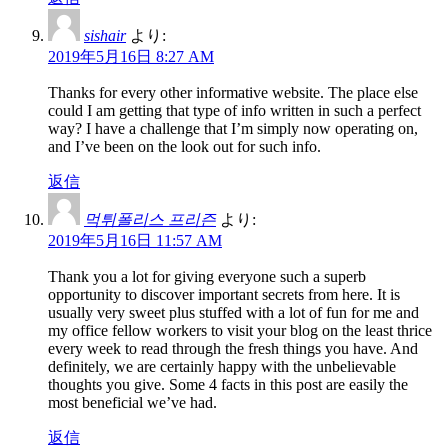
sishair
より:
2019年5月16日 8:27 AM
Thanks for every other informative website. The place else
could I am getting that type of info written in such a perfect
way? I have a challenge that I’m simply now operating on,
and I’ve been on the look out for such info.
返信
먹튀폴리스 프리즌
より:
2019年5月16日 11:57 AM
Thank you a lot for giving everyone such a superb
opportunity to discover important secrets from here. It is
usually very sweet plus stuffed with a lot of fun for me and
my office fellow workers to visit your blog on the least thrice
every week to read through the fresh things you have. And
definitely, we are certainly happy with the unbelievable
thoughts you give. Some 4 facts in this post are easily the
most beneficial we’ve had.
返信