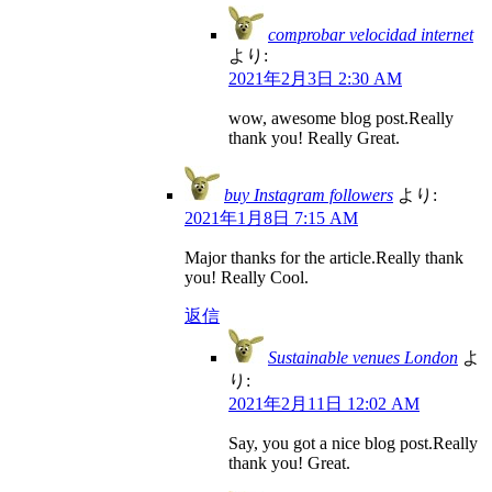
comprobar velocidad internet
より:
2021年2月3日 2:30 AM
wow, awesome blog post.Really
thank you! Really Great.
buy Instagram followers
より:
2021年1月8日 7:15 AM
Major thanks for the article.Really thank
you! Really Cool.
返信
Sustainable venues London
よ
り:
2021年2月11日 12:02 AM
Say, you got a nice blog post.Really
thank you! Great.