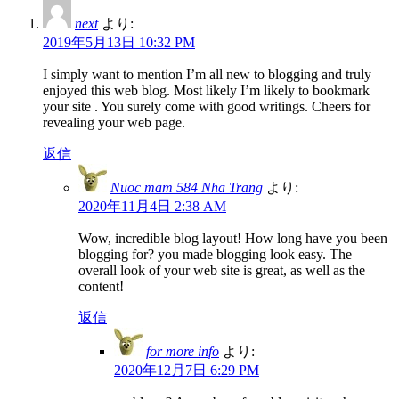
next
より:
2019年5月13日 10:32 PM
I simply want to mention I’m all new to blogging and truly
enjoyed this web blog. Most likely I’m likely to bookmark
your site . You surely come with good writings. Cheers for
revealing your web page.
返信
Nuoc mam 584 Nha Trang
より:
2020年11月4日 2:38 AM
Wow, incredible blog layout! How long have you been
blogging for? you made blogging look easy. The
overall look of your web site is great, as well as the
content!
返信
for more info
より:
2020年12月7日 6:29 PM