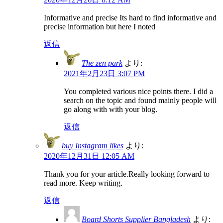
Informative and precise Its hard to find informative and
precise information but here I noted
返信
The zen park
より:
2021年2月23日 3:07 PM
You completed various nice points there. I did a
search on the topic and found mainly people will
go along with with your blog.
返信
buy Instagram likes
より:
2020年12月31日 12:05 AM
Thank you for your article.Really looking forward to
read more. Keep writing.
返信
Board Shorts Supplier Bangladesh
より: