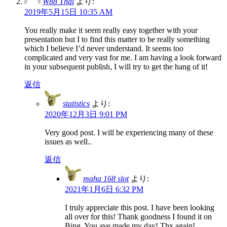
W88 Thai
より:
2019年5月15日 10:35 AM
You really make it seem really easy together with your
presentation but I to find this matter to be really something
which I believe I’d never understand. It seems too
complicated and very vast for me. I am having a look forward
in your subsequent publish, I will try to get the hang of it!
返信
statistics
より:
2020年12月3日 9:01 PM
Very good post. I will be experiencing many of these
issues as well..
返信
maha 168 slot
より:
2021年1月6日 6:32 PM
I truly appreciate this post. I have been looking
all over for this! Thank goodness I found it on
Bing. You ave made my day! Thx again!