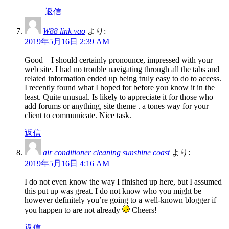
返信
W88 link vao
より:
2019年5月16日 2:39 AM
Good – I should certainly pronounce, impressed with your
web site. I had no trouble navigating through all the tabs and
related information ended up being truly easy to do to access.
I recently found what I hoped for before you know it in the
least. Quite unusual. Is likely to appreciate it for those who
add forums or anything, site theme . a tones way for your
client to communicate. Nice task.
返信
air conditioner cleaning sunshine coast
より:
2019年5月16日 4:16 AM
I do not even know the way I finished up here, but I assumed
this put up was great. I do not know who you might be
however definitely you’re going to a well-known blogger if
you happen to are not already
Cheers!
返信