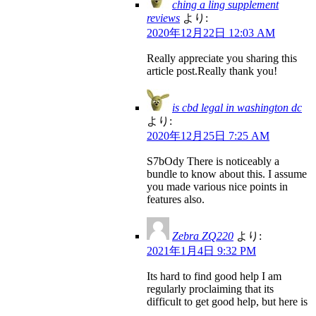
ching a ling supplement
reviews
より:
2020年12月22日 12:03 AM
Really appreciate you sharing this
article post.Really thank you!
is cbd legal in washington dc
より:
2020年12月25日 7:25 AM
S7bOdy There is noticeably a
bundle to know about this. I assume
you made various nice points in
features also.
Zebra ZQ220
より:
2021年1月4日 9:32 PM
Its hard to find good help I am
regularly proclaiming that its
difficult to get good help, but here is