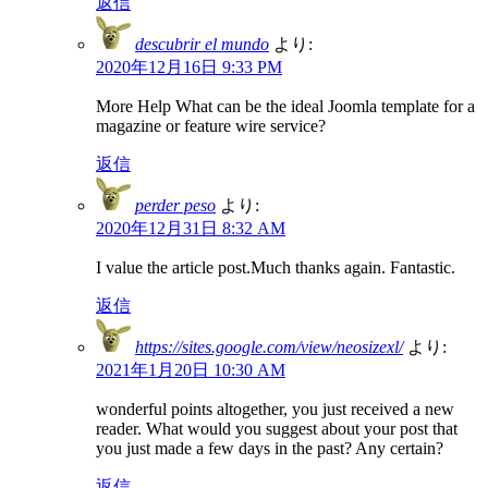
返信
descubrir el mundo
より:
2020年12月16日 9:33 PM
More Help What can be the ideal Joomla template for a
magazine or feature wire service?
返信
perder peso
より:
2020年12月31日 8:32 AM
I value the article post.Much thanks again. Fantastic.
返信
https://sites.google.com/view/neosizexl/
より:
2021年1月20日 10:30 AM
wonderful points altogether, you just received a new
reader. What would you suggest about your post that
you just made a few days in the past? Any certain?
返信