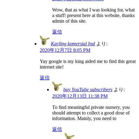
Wow, that as what I was looking for, what
a stuff! present here at this website, thanks
admin of this site.
返信
Kavling komersial bsd
より:
2020年12月7日 8:05 PM
Yay google is my king aided me to find this great
internet site!
返信
buy YouTube subscribers
より:
2020年12月13日 11:38 PM
To find meaningful private nursery, you
should attempt to collect a good dose of
information. Mainly, you need to
返信