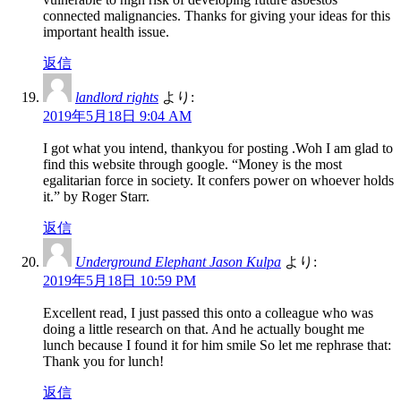
connected malignancies. Thanks for giving your ideas for this
important health issue.
返信
landlord rights
より:
2019年5月18日 9:04 AM
I got what you intend, thankyou for posting .Woh I am glad to
find this website through google. “Money is the most
egalitarian force in society. It confers power on whoever holds
it.” by Roger Starr.
返信
Underground Elephant Jason Kulpa
より:
2019年5月18日 10:59 PM
Excellent read, I just passed this onto a colleague who was
doing a little research on that. And he actually bought me
lunch because I found it for him smile So let me rephrase that:
Thank you for lunch!
返信