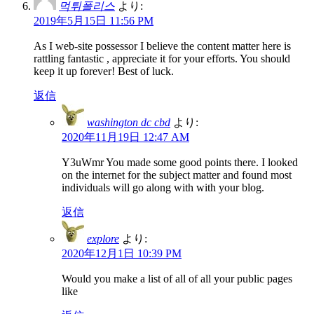
먹튀폴리스
より:
2019年5月15日 11:56 PM
As I web-site possessor I believe the content matter here is
rattling fantastic , appreciate it for your efforts. You should
keep it up forever! Best of luck.
返信
washington dc cbd
より:
2020年11月19日 12:47 AM
Y3uWmr You made some good points there. I looked
on the internet for the subject matter and found most
individuals will go along with with your blog.
返信
explore
より:
2020年12月1日 10:39 PM
Would you make a list of all of all your public pages
like