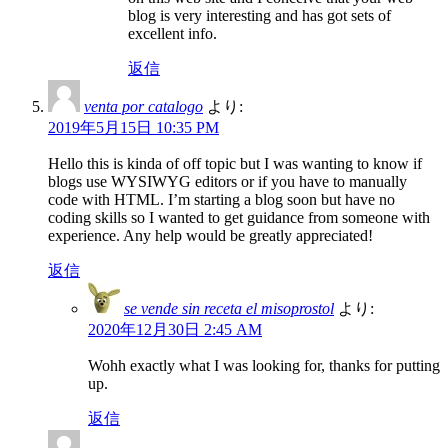
blog is very interesting and has got sets of
excellent info.
返信
venta por catalogo
より:
2019年5月15日 10:35 PM
Hello this is kinda of off topic but I was wanting to know if
blogs use WYSIWYG editors or if you have to manually
code with HTML. I’m starting a blog soon but have no
coding skills so I wanted to get guidance from someone with
experience. Any help would be greatly appreciated!
返信
se vende sin receta el misoprostol
より:
2020年12月30日 2:45 AM
Wohh exactly what I was looking for, thanks for putting
up.
返信