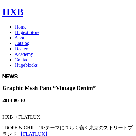
HXB
Home
Hugest Store
About
Catalog
Dealers
Academy
Contact
Hugeblocks
Graphic Mesh Pant “Vintage Denim”
2014-06-10
HXB × FLATLUX
“DOPE & CHILL”をテーマにユルく蠢く東京のストリートブ
ランド
【FLATLUX】