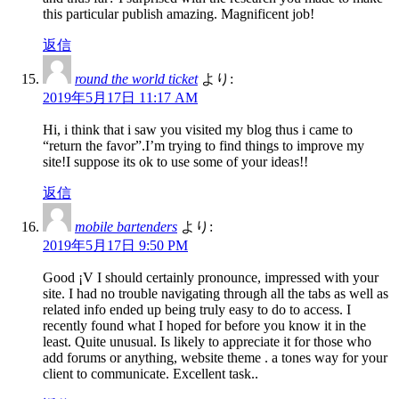
this particular publish amazing. Magnificent job!
返信
round the world ticket
より:
2019年5月17日 11:17 AM
Hi, i think that i saw you visited my blog thus i came to
“return the favor”.I’m trying to find things to improve my
site!I suppose its ok to use some of your ideas!!
返信
mobile bartenders
より:
2019年5月17日 9:50 PM
Good ¡V I should certainly pronounce, impressed with your
site. I had no trouble navigating through all the tabs as well as
related info ended up being truly easy to do to access. I
recently found what I hoped for before you know it in the
least. Quite unusual. Is likely to appreciate it for those who
add forums or anything, website theme . a tones way for your
client to communicate. Excellent task..