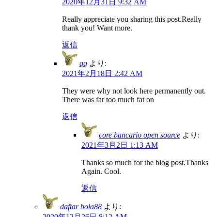
2020年12月31日 9:32 AM
Really appreciate you sharing this post.Really
thank you! Want more.
返信
qq
より:
2021年2月18日 2:42 AM
They were why not look here permanently out.
There was far too much fat on
返信
core bancario open source
より:
2021年3月2日 1:13 AM
Thanks so much for the blog post.Thanks
Again. Cool.
返信
daftar bola88
より:
2020年12月26日 8:12 AM