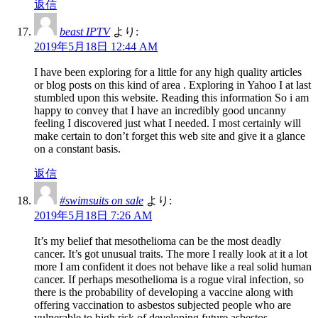
返信
beast IPTV
より:
2019年5月18日 12:44 AM
I have been exploring for a little for any high quality articles
or blog posts on this kind of area . Exploring in Yahoo I at last
stumbled upon this website. Reading this information So i am
happy to convey that I have an incredibly good uncanny
feeling I discovered just what I needed. I most certainly will
make certain to don’t forget this web site and give it a glance
on a constant basis.
返信
#swimsuits on sale
より:
2019年5月18日 7:26 AM
It’s my belief that mesothelioma can be the most deadly
cancer. It’s got unusual traits. The more I really look at it a lot
more I am confident it does not behave like a real solid human
cancer. If perhaps mesothelioma is a rogue viral infection, so
there is the probability of developing a vaccine along with
offering vaccination to asbestos subjected people who are
vulnerable to high risk of developing future asbestos