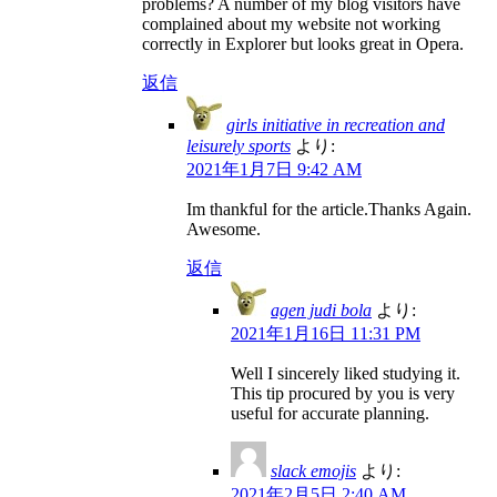
problems? A number of my blog visitors have
complained about my website not working
correctly in Explorer but looks great in Opera.
返信
girls initiative in recreation and
leisurely sports
より:
2021年1月7日 9:42 AM
Im thankful for the article.Thanks Again.
Awesome.
返信
agen judi bola
より:
2021年1月16日 11:31 PM
Well I sincerely liked studying it.
This tip procured by you is very
useful for accurate planning.
slack emojis
より:
2021年2月5日 2:40 AM