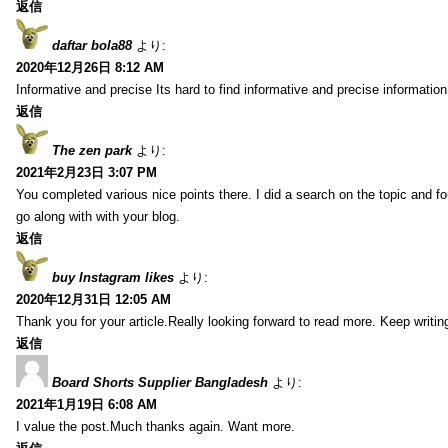
返信
daftar bola88
より:
2020年12月26日 8:12 AM
Informative and precise Its hard to find informative and precise information
返信
The zen park
より:
2021年2月23日 3:07 PM
You completed various nice points there. I did a search on the topic and fo
go along with with your blog.
返信
buy Instagram likes
より:
2020年12月31日 12:05 AM
Thank you for your article.Really looking forward to read more. Keep writin
返信
Board Shorts Supplier Bangladesh
より:
2021年1月19日 6:08 AM
I value the post.Much thanks again. Want more.