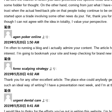
some fodder for thought. On the other hand, coming from just what I have e
trust when the actual feed-back pile on that people today continue to be on
started upon a tirade involving some other news du jour. Yet, thank you for 
though I can not agree with the idea in totality, I value your perspective.
返信
agen poker online
より:
2019年5月20日 1:50 AM
I’m often to running a blog and i actually admire your content. The article
interest. I’m going to bookmark your site and keep checking for brand new 
返信
forex scalping strategy
より:
2019年5月20日 4:02 AM
Thank you for any other excellent article. The place else could anybody get 
such an ideal way of writing? I have a presentation next week, and I’m at t
返信
urgent dental care
より:
2019年5月20日 8:41 AM
I would like to thnkx for the efforts you’ve put in writing this website. I’m 