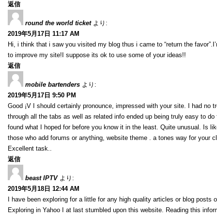
返信
round the world ticket
より:
2019年5月17日 11:17 AM
Hi, i think that i saw you visited my blog thus i came to “return the favor”.I’
to improve my site!I suppose its ok to use some of your ideas!!
返信
mobile bartenders
より:
2019年5月17日 9:50 PM
Good ¡V I should certainly pronounce, impressed with your site. I had no t
through all the tabs as well as related info ended up being truly easy to do
found what I hoped for before you know it in the least. Quite unusual. Is like
those who add forums or anything, website theme . a tones way for your c
Excellent task..
返信
beast IPTV
より:
2019年5月18日 12:44 AM
I have been exploring for a little for any high quality articles or blog posts o
Exploring in Yahoo I at last stumbled upon this website. Reading this info