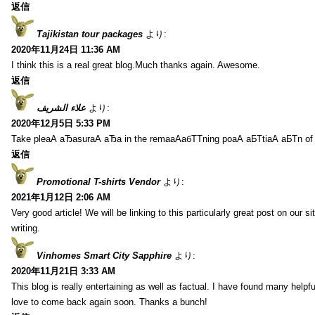
返信
Tajikistan tour packages
より:
2020年11月24日 11:36 AM
I think this is a real great blog.Much thanks again. Awesome.
返信
علاء الشريف
より:
2020年12月5日 5:33 PM
Take pleаА аЂаsurаА аЂа in the remaаАабТТning poаА аБТtiаА аБТn of
返信
Promotional T-shirts Vendor
より:
2021年1月12日 2:06 AM
Very good article! We will be linking to this particularly great post on our s
writing.
Vinhomes Smart City Sapphire
より:
2020年11月21日 3:33 AM
This blog is really entertaining as well as factual. I have found many helpful
love to come back again soon. Thanks a bunch!