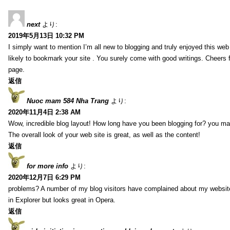
next
より:
2019年5月13日 10:32 PM
I simply want to mention I’m all new to blogging and truly enjoyed this web 
likely to bookmark your site . You surely come with good writings. Cheers 
page.
返信
Nuoc mam 584 Nha Trang
より:
2020年11月4日 2:38 AM
Wow, incredible blog layout! How long have you been blogging for? you ma
The overall look of your web site is great, as well as the content!
返信
for more info
より:
2020年12月7日 6:29 PM
problems? A number of my blog visitors have complained about my website
in Explorer but looks great in Opera.
返信