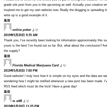
grade site post from you in the upcoming as well. Actually your creative wri
inspired me to get my own website now. Really the blogging is spreading it
write up is a good example of it.
返信
online poker
より:
2019年5月20日 9:35 AM
Thank you, I’ve recently been looking for information approximately this s
yours is the best I’ve found out so far. But, what about the conclusion? Ar
the supply?
返信
Florida Medical Marijuana Card
より:
2019年5月20日 7:00 PM
Good website! I truly love how it is simple on my eyes and the data are wel
wondering how I might be notified whenever a new post has been made. I’v
RSS feed which must do the trick! Have a great day!
返信
m w88
より:
2019年5月20日 11:25 PM