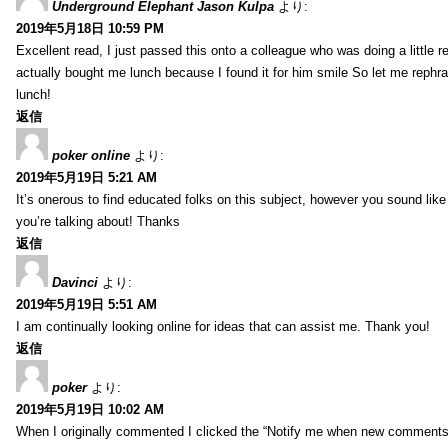
Underground Elephant Jason Kulpa
より:
2019年5月18日 10:59 PM
Excellent read, I just passed this onto a colleague who was doing a little 
actually bought me lunch because I found it for him smile So let me rephra
lunch!
返信
poker online
より:
2019年5月19日 5:21 AM
It’s onerous to find educated folks on this subject, however you sound lik
you’re talking about! Thanks
返信
Davinci
より:
2019年5月19日 5:51 AM
I am continually looking online for ideas that can assist me. Thank you!
返信
poker
より:
2019年5月19日 10:02 AM
When I originally commented I clicked the “Notify me when new comment