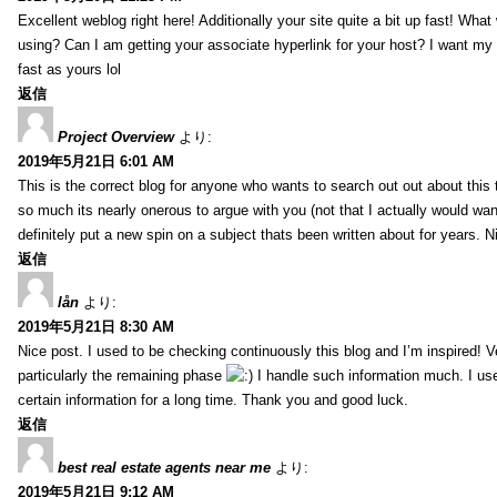
Excellent weblog right here! Additionally your site quite a bit up fast! Wha
using? Can I am getting your associate hyperlink for your host? I want my
fast as yours lol
返信
Project Overview
より:
2019年5月21日 6:01 AM
This is the correct blog for anyone who wants to search out out about this
so much its nearly onerous to argue with you (not that I actually would 
definitely put a new spin on a subject thats been written about for years. Ni
返信
lån
より:
2019年5月21日 8:30 AM
Nice post. I used to be checking continuously this blog and I’m inspired! V
particularly the remaining phase
I handle such information much. I used
certain information for a long time. Thank you and good luck.
返信
best real estate agents near me
より:
2019年5月21日 9:12 AM