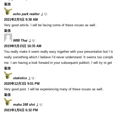
返信
echo park realtor
より:
2021年2月5日 9:38 AM
Very good article. I will be facing some of these issues as well..
返信
W88 Thai
より:
2019年5月15日 10:35 AM
You really make it seem really easy together with your presentation but I to
really something which I believe I’d never understand. It seems too compli
me. I am having a look forward in your subsequent publish, I will try to get 
返信
statistics
より:
2020年12月3日 9:01 PM
Very good post. I will be experiencing many of these issues as well..
返信
maha 168 slot
より:
2021年1月6日 6:32 PM