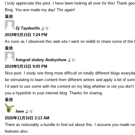
I truly appreciate this post. I have been looking all over for this! Thank go
Bing. You ave made my day! Thx again!
返信
Dj Taydeville
より:
2019年5月15日 7:24 PM
As soon as I observed this web site I went on reddit to share some of the 
返信
fotograf slubny Andrychow
より:
2019年5月15日 9:05 PM
Nice post. I study one thing more difficult on totally different blogs everyda
be stimulating to learn content from different writers and apply a bit of som
I’d want to use some with the content on my blog whether or not you don’t mi
you a hyperlink in your internet blog. Thanks for sharing.
返信
here
より:
2020年11月10日 2:13 AM
There as noticeably a bundle to find out about this. I assume you made cer
features also.