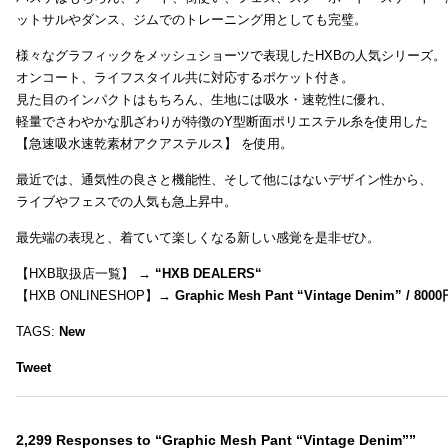
ットサルやダンス、ジムでのトレーニング用としても完璧。
様々なグラフィックをメッシュショーツで表現したHXBの人気シリーズ。
オンコート、ライフスタイル共に対応するポケット付き。
見た目のインパクトはもちろん、生地には吸水・速乾性に優れ、
軽量でさわやかな肌ざわりが特徴のY型断面ポリエステル糸を使用した
【急速吸水速乾素材アクアステルス】 を使用。
最近では、通気性の良さと機能性、そして他にはないデザイン性から、
ライブやフェスでの人気も急上昇中。
最先端の表現と、着ていて楽しくなる新しい感覚を是非ぜひ。
【HXB取扱店一覧】 →
“
HXB DEALERS
“
【HXB ONLINESHOP】→
Graphic Mesh Pant “Vintage Denim” / 800
TAGS:
New
Tweet
2,299 Responses to “Graphic Mesh Pant “Vintage Denim””