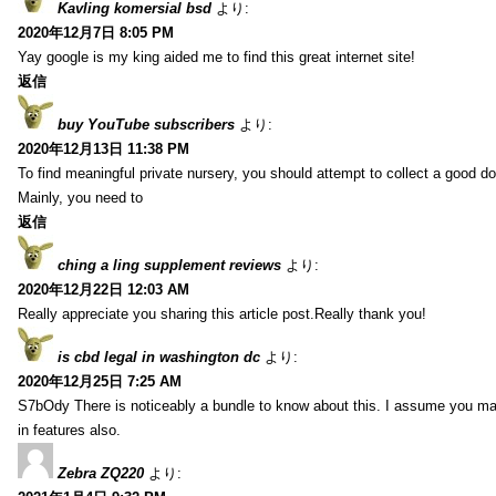
Kavling komersial bsd
より:
2020年12月7日 8:05 PM
Yay google is my king aided me to find this great internet site!
返信
buy YouTube subscribers
より:
2020年12月13日 11:38 PM
To find meaningful private nursery, you should attempt to collect a good do
Mainly, you need to
返信
ching a ling supplement reviews
より:
2020年12月22日 12:03 AM
Really appreciate you sharing this article post.Really thank you!
is cbd legal in washington dc
より:
2020年12月25日 7:25 AM
S7bOdy There is noticeably a bundle to know about this. I assume you ma
in features also.
Zebra ZQ220
より: