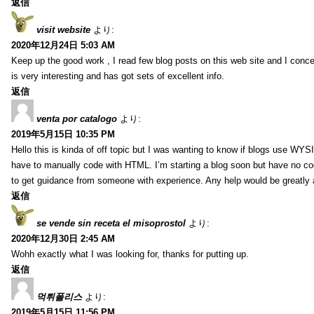
返信
visit website
より:
2020年12月24日 5:03 AM
Keep up the good work , I read few blog posts on this web site and I conce
is very interesting and has got sets of excellent info.
返信
venta por catalogo
より:
2019年5月15日 10:35 PM
Hello this is kinda of off topic but I was wanting to know if blogs use WYS
have to manually code with HTML. I’m starting a blog soon but have no cod
to get guidance from someone with experience. Any help would be greatly 
返信
se vende sin receta el misoprostol
より:
2020年12月30日 2:45 AM
Wohh exactly what I was looking for, thanks for putting up.
返信
먹튀폴리스
より:
2019年5月15日 11:56 PM