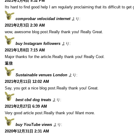
2021年1月4日 9:32 PM
Its hard to find good help I am regularly proclaiming that its difficult to get
comprobar velocidad internet
より:
2021年2月3日 2:30 AM
wow, awesome blog post.Really thank you! Really Great.
buy Instagram followers
より:
2021年1月8日 7:15 AM
Major thanks for the article.Really thank you! Really Cool.
返信
Sustainable venues London
より:
2021年2月11日 12:02 AM
Say, you got a nice blog post.Really thank you! Great.
best cbd dog treats
より:
2021年2月27日 6:39 AM
Very good article post.Really thank you! Want more.
buy YouTube views
より:
2020年12月31日 2:31 AM