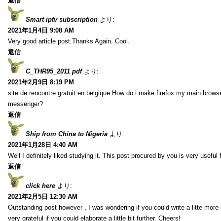
返信
Smart iptv subscription
より:
2021年1月4日 9:08 AM
Very good article post.Thanks Again. Cool.
返信
C_THR95_2011 pdf
より:
2021年2月9日 8:19 PM
site de rencontre gratuit en belgique How do i make firefox my main browse
messenger?
返信
Ship from China to Nigeria
より:
2021年1月28日 4:40 AM
Well I definitely liked studying it. This post procured by you is very useful 
返信
click here
より:
2021年2月5日 12:30 AM
Outstanding post however , I was wondering if you could write a litte more 
very grateful if you could elaborate a little bit further. Cheers!