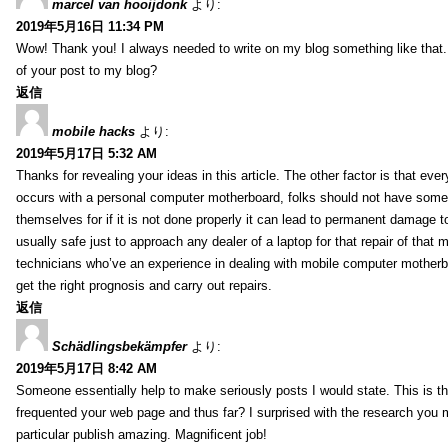
marcel van hooijdonk
より:
2019年5月16日 11:34 PM
Wow! Thank you! I always needed to write on my blog something like that.
of your post to my blog?
返信
mobile hacks
より:
2019年5月17日 5:32 AM
Thanks for revealing your ideas in this article. The other factor is that eve
occurs with a personal computer motherboard, folks should not have some r
themselves for if it is not done properly it can lead to permanent damage to
usually safe just to approach any dealer of a laptop for that repair of tha
technicians who’ve an experience in dealing with mobile computer mother
get the right prognosis and carry out repairs.
返信
Schädlingsbekämpfer
より:
2019年5月17日 8:42 AM
Someone essentially help to make seriously posts I would state. This is the
frequented your web page and thus far? I surprised with the research you
particular publish amazing. Magnificent job!