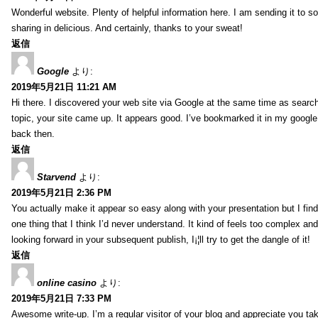
Wonderful website. Plenty of helpful information here. I am sending it to 
sharing in delicious. And certainly, thanks to your sweat!
返信
Google
より:
2019年5月21日 11:21 AM
Hi there. I discovered your web site via Google at the same time as searc
topic, your site came up. It appears good. I’ve bookmarked it in my goog
back then.
返信
Starvend
より:
2019年5月21日 2:36 PM
You actually make it appear so easy along with your presentation but I find 
one thing that I think I’d never understand. It kind of feels too complex an
looking forward in your subsequent publish, I¡¦ll try to get the dangle of it!
返信
online casino
より:
2019年5月21日 7:33 PM
Awesome write-up. I’m a regular visitor of your blog and appreciate you tak