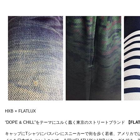
HXB × FLATLUX
“DOPE & CHILL”をテーマにユルく蠢く東京のストリートブランド
【FLA
キャップにTシャツにバスパンにスニーカーで街を歩く若者、アメリカで