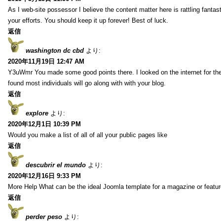
As I web-site possessor I believe the content matter here is rattling fantasti
your efforts. You should keep it up forever! Best of luck.
返信
washington dc cbd
より:
2020年11月19日 12:47 AM
Y3uWmr You made some good points there. I looked on the internet for the
found most individuals will go along with with your blog.
返信
explore
より:
2020年12月1日 10:39 PM
Would you make a list of all of all your public pages like
返信
descubrir el mundo
より:
2020年12月16日 9:33 PM
More Help What can be the ideal Joomla template for a magazine or featur
返信
perder peso
より: