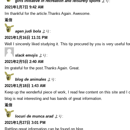
girls initiative in recreation and leisurely sports
より:
2021年1月7日 9:42 AM
Im thankful for the article.Thanks Again. Awesome.
返信
agen judi bola
より:
2021年1月16日 11:31 PM
Well I sincerely liked studying it. This tip procured by you is very useful f
slack emojis
より:
2021年2月5日 2:40 AM
Im grateful for the post.Thanks Again. Great.
blog de animales
より:
2021年1月18日 1:43 AM
Keep up the wonderful piece of work, I read few content on this site and I
blog is real interesting and has bands of great information.
返信
locuri de munca arad
より:
2021年1月27日 3:01 PM
Rattling great information can be found on blog.