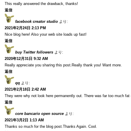
This really answered the drawback, thanks!
返信
facebook creator studio
より:
2021年2月24日 2:13 PM
Nice blog here! Also your web site loads up fast!
返信
buy Twitter followers
より:
2020年12月31日 9:32 AM
Really appreciate you sharing this post.Really thank you! Want more.
返信
qq
より:
2021年2月18日 2:42 AM
They were why not look here permanently out. There was far too much fat
返信
core bancario open source
より:
2021年3月2日 1:13 AM
Thanks so much for the blog post.Thanks Again. Cool.