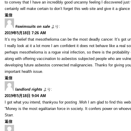
to convey that I have an incredibly good uncanny feeling I discovered just
certainly will make certain to don’t forget this web site and give it a glanc
返信
#swimsuits on sale
より:
2019年5月18日 7:26 AM
It’s my belief that mesothelioma can be the most deadly cancer. It’s got u
I really look at it a lot more I am confident it does not behave like a real s
perhaps mesothelioma is a rogue viral infection, so there is the probability
along with offering vaccination to asbestos subjected people who are vulner
developing future asbestos connected malignancies. Thanks for giving your
important health issue.
返信
landlord rights
より:
2019年5月18日 9:04 AM
I got what you intend, thankyou for posting .Woh I am glad to find this web
“Money is the most egalitarian force in society. It confers power on whoeve
Starr.
返信