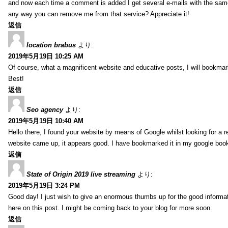
and now each time a comment is added I get several e-mails with the sa
any way you can remove me from that service? Appreciate it!
返信
location brabus
より:
2019年5月19日 10:25 AM
Of course, what a magnificent website and educative posts, I will bookmark
Best!
返信
Seo agency
より:
2019年5月19日 10:40 AM
Hello there, I found your website by means of Google whilst looking for a r
website came up, it appears good. I have bookmarked it in my google bo
返信
State of Origin 2019 live streaming
より:
2019年5月19日 3:24 PM
Good day! I just wish to give an enormous thumbs up for the good informa
here on this post. I might be coming back to your blog for more soon.
返信