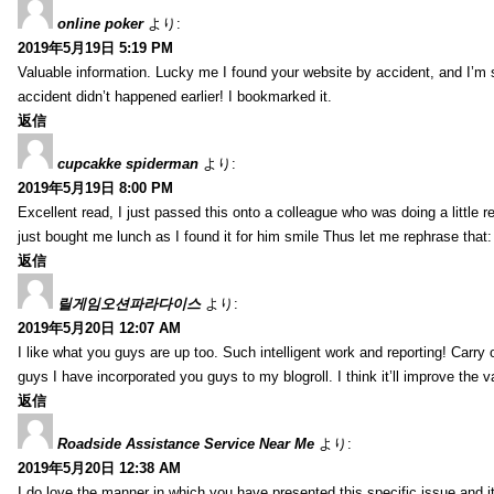
online poker
より:
2019年5月19日 5:19 PM
Valuable information. Lucky me I found your website by accident, and I’m
accident didn’t happened earlier! I bookmarked it.
返信
cupcakke spiderman
より:
2019年5月19日 8:00 PM
Excellent read, I just passed this onto a colleague who was doing a little 
just bought me lunch as I found it for him smile Thus let me rephrase that
返信
릴게임오션파라다이스
より:
2019年5月20日 12:07 AM
I like what you guys are up too. Such intelligent work and reporting! Carry
guys I have incorporated you guys to my blogroll. I think it’ll improve the v
返信
Roadside Assistance Service Near Me
より:
2019年5月20日 12:38 AM
I do love the manner in which you have presented this specific issue and 