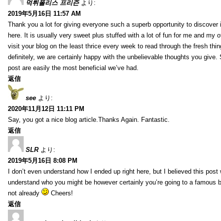
먹튀폴리스 프리즌
より:
2019年5月16日 11:57 AM
Thank you a lot for giving everyone such a superb opportunity to discover
here. It is usually very sweet plus stuffed with a lot of fun for me and my o
visit your blog on the least thrice every week to read through the fresh th
definitely, we are certainly happy with the unbelievable thoughts you give.
post are easily the most beneficial we’ve had.
返信
see
より:
2020年11月12日 11:11 PM
Say, you got a nice blog article.Thanks Again. Fantastic.
返信
SLR
より:
2019年5月16日 8:08 PM
I don’t even understand how I ended up right here, but I believed this post 
understand who you might be however certainly you’re going to a famous 
not already
Cheers!
返信