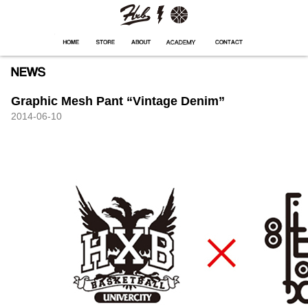
HXB
Home
Hugest
About
Academy
Contact
Store
Graphic Mesh Pant “Vintage Denim”
2014-06-10