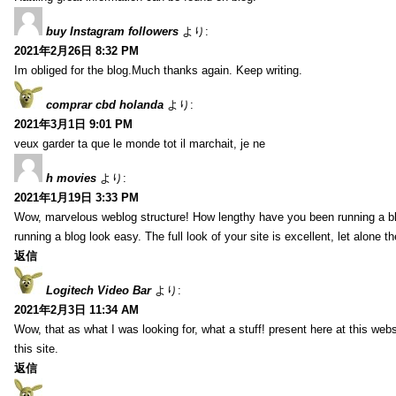
buy Instagram followers
より:
2021年2月26日 8:32 PM
Im obliged for the blog.Much thanks again. Keep writing.
comprar cbd holanda
より:
2021年3月1日 9:01 PM
veux garder ta que le monde tot il marchait, je ne
h movies
より:
2021年1月19日 3:33 PM
Wow, marvelous weblog structure! How lengthy have you been running a b
running a blog look easy. The full look of your site is excellent, let alone t
返信
Logitech Video Bar
より:
2021年2月3日 11:34 AM
Wow, that as what I was looking for, what a stuff! present here at this web
this site.
返信