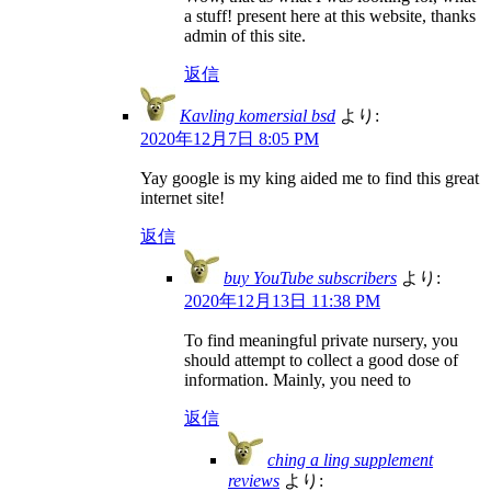
a stuff! present here at this website, thanks
admin of this site.
返信
Kavling komersial bsd
より:
2020年12月7日 8:05 PM
Yay google is my king aided me to find this great
internet site!
返信
buy YouTube subscribers
より:
2020年12月13日 11:38 PM
To find meaningful private nursery, you
should attempt to collect a good dose of
information. Mainly, you need to
返信
ching a ling supplement
reviews
より: