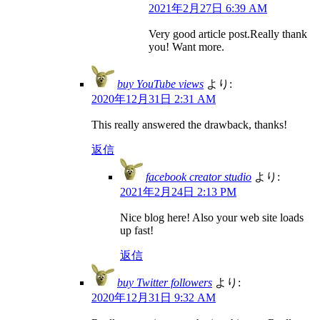
2021年2月27日 6:39 AM
Very good article post.Really thank
you! Want more.
buy YouTube views
より:
2020年12月31日 2:31 AM
This really answered the drawback, thanks!
返信
facebook creator studio
より:
2021年2月24日 2:13 PM
Nice blog here! Also your web site loads
up fast!
返信
buy Twitter followers
より:
2020年12月31日 9:32 AM