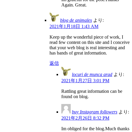
Again. Great.
blog de animales
より:
2021年1月18日 1:43 AM
Keep up the wonderful piece of work, I
read few content on this site and I conceive
that your web blog is real interesting and
has bands of great information.
返信
locuri de munca arad
より:
2021年1月27日 3:01 PM
Rattling great information can be
found on blog.
buy Instagram followers
より:
2021年2月26日 8:32 PM
Im obliged for the blog.Much thanks