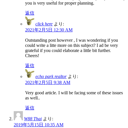
you is very useful for proper planning.
返信
click here
より:
2021年2月5日 12:30 AM
Outstanding post however , I was wondering if you
could write a litte more on this subject? I ad be very
grateful if you could elaborate a little bit further.
Cheers!
返信
echo park realtor
より:
2021年2月5日 9:38 AM
Very good article. I will be facing some of these issues
as well..
返信
W88 Thai
より:
2019年5月15日 10:35 AM