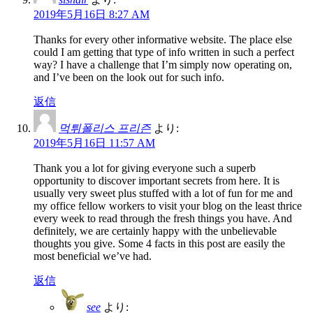
2019年5月16日 8:27 AM
Thanks for every other informative website. The place else
could I am getting that type of info written in such a perfect
way? I have a challenge that I’m simply now operating on,
and I’ve been on the look out for such info.
返信
먹튀폴리스 프리즌
より:
2019年5月16日 11:57 AM
Thank you a lot for giving everyone such a superb
opportunity to discover important secrets from here. It is
usually very sweet plus stuffed with a lot of fun for me and
my office fellow workers to visit your blog on the least thrice
every week to read through the fresh things you have. And
definitely, we are certainly happy with the unbelievable
thoughts you give. Some 4 facts in this post are easily the
most beneficial we’ve had.
返信
see
より: