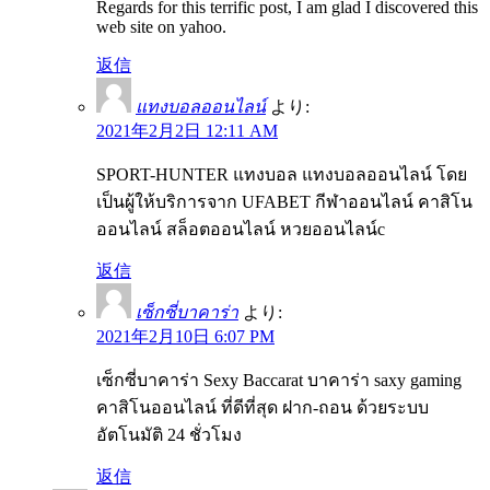
Regards for this terrific post, I am glad I discovered this
web site on yahoo.
返信
แทงบอลออนไลน์
より:
2021年2月2日 12:11 AM
SPORT-HUNTER แทงบอล แทงบอลออนไลน์ โดย
เป็นผู้ให้บริการจาก UFABET กีฬาออนไลน์ คาสิโน
ออนไลน์ สล็อตออนไลน์ หวยออนไลน์c
返信
เซ็กซี่บาคาร่า
より:
2021年2月10日 6:07 PM
เซ็กซี่บาคาร่า Sexy Baccarat บาคาร่า saxy gaming
คาสิโนออนไลน์ ที่ดีที่สุด ฝาก-ถอน ด้วยระบบ
อัตโนมัติ 24 ชั่วโมง
返信