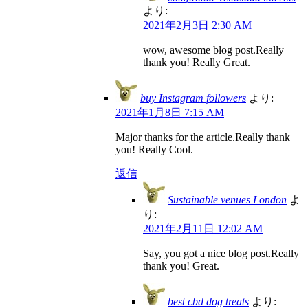
より:
2021年2月3日 2:30 AM
wow, awesome blog post.Really
thank you! Really Great.
buy Instagram followers
より:
2021年1月8日 7:15 AM
Major thanks for the article.Really thank
you! Really Cool.
返信
Sustainable venues London
よ
り:
2021年2月11日 12:02 AM
Say, you got a nice blog post.Really
thank you! Great.
best cbd dog treats
より: