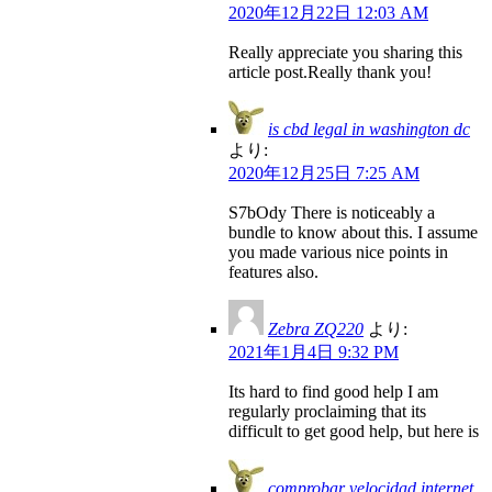
2020年12月22日 12:03 AM
Really appreciate you sharing this
article post.Really thank you!
is cbd legal in washington dc
より:
2020年12月25日 7:25 AM
S7bOdy There is noticeably a
bundle to know about this. I assume
you made various nice points in
features also.
Zebra ZQ220
より:
2021年1月4日 9:32 PM
Its hard to find good help I am
regularly proclaiming that its
difficult to get good help, but here is
comprobar velocidad internet