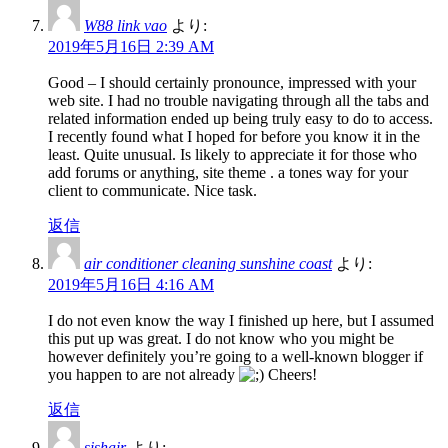
W88 link vao
より:
2019年5月16日 2:39 AM
Good – I should certainly pronounce, impressed with your
web site. I had no trouble navigating through all the tabs and
related information ended up being truly easy to do to access.
I recently found what I hoped for before you know it in the
least. Quite unusual. Is likely to appreciate it for those who
add forums or anything, site theme . a tones way for your
client to communicate. Nice task.
返信
air conditioner cleaning sunshine coast
より:
2019年5月16日 4:16 AM
I do not even know the way I finished up here, but I assumed
this put up was great. I do not know who you might be
however definitely you’re going to a well-known blogger if
you happen to are not already
Cheers!
返信
sishair
より: