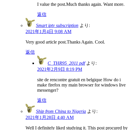
I value the post.Much thanks again. Want more.
返信
Smart iptv subscription
より:
2021年1月4日 9:08 AM
Very good article post.Thanks Again. Cool.
返信
C_THR95_2011 pdf
より:
2021年2月9日 8:19 PM
site de rencontre gratuit en belgique How do i
make firefox my main browser for windows live
messenger?
返信
Ship from China to Nigeria
より:
2021年1月28日 4:40 AM
Well I definitely liked studying it. This post procured by