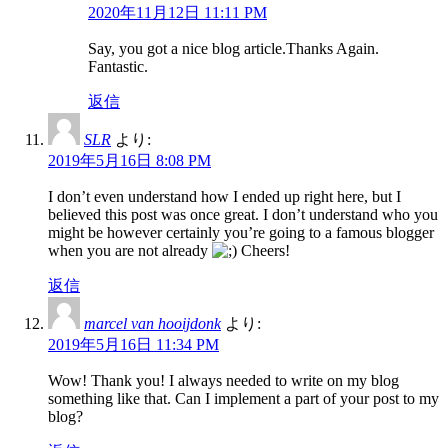
2020年11月12日 11:11 PM
Say, you got a nice blog article.Thanks Again.
Fantastic.
返信
SLR
より:
2019年5月16日 8:08 PM
I don’t even understand how I ended up right here, but I
believed this post was once great. I don’t understand who you
might be however certainly you’re going to a famous blogger
when you are not already
Cheers!
返信
marcel van hooijdonk
より:
2019年5月16日 11:34 PM
Wow! Thank you! I always needed to write on my blog
something like that. Can I implement a part of your post to my
blog?