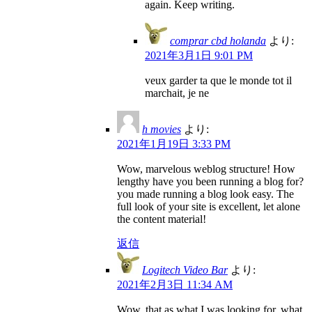
again. Keep writing.
comprar cbd holanda
より:
2021年3月1日 9:01 PM
veux garder ta que le monde tot il
marchait, je ne
h movies
より:
2021年1月19日 3:33 PM
Wow, marvelous weblog structure! How
lengthy have you been running a blog for?
you made running a blog look easy. The
full look of your site is excellent, let alone
the content material!
返信
Logitech Video Bar
より:
2021年2月3日 11:34 AM
Wow, that as what I was looking for, what