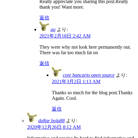
Really appreciate you sharing this post.Really
thank you! Want more.
返信
qq
より:
2021年2月18日 2:42 AM
They were why not look here permanently out.
There was far too much fat on
返信
core bancario open source
より:
2021年3月2日 1:13 AM
Thanks so much for the blog post.Thanks
Again. Cool.
返信
daftar bola88
より:
2020年12月26日 8:12 AM