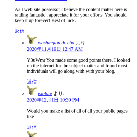
As I web-site possessor I believe the content matter here is
rattling fantastic , appreciate it for your efforts. You should
keep it up forever! Best of luck.
返信
washington dc cbd
より:
2020年11月19日 12:47 AM
Y3uWmr You made some good points there. I looked
on the internet for the subject matter and found most
individuals will go along with with your blog.
返信
explore
より:
2020年12月1日 10:39 PM
Would you make a list of all of all your public pages
like
返信