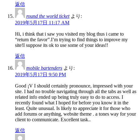
返信
round the world ticket
より:
2019年5月17日 11:17 AM
Hi, i think that i saw you visited my blog thus i came to
“return the favor”.I’m trying to find things to improve my
site!I suppose its ok to use some of your ideas!!
返信
mobile bartenders
より:
2019年5月17日 9:50 PM
Good ¡V I should certainly pronounce, impressed with your
site. I had no trouble navigating through all the tabs as well as
related info ended up being truly easy to do to access. I
recently found what I hoped for before you know it in the
least. Quite unusual. Is likely to appreciate it for those who
add forums or anything, website theme . a tones way for your
client to communicate. Excellent task..
返信