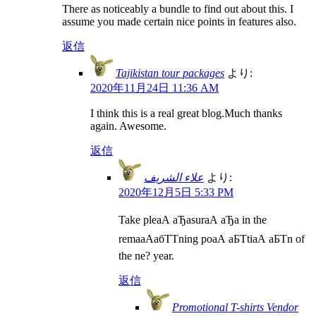
There as noticeably a bundle to find out about this. I
assume you made certain nice points in features also.
返信
Tajikistan tour packages
より:
2020年11月24日 11:36 AM
I think this is a real great blog.Much thanks
again. Awesome.
返信
علاء الشريف
より:
2020年12月5日 5:33 PM
Take pleаА аЂаsurаА аЂа in the
remaаАабТТning poаА аБТtiаА аБТn of
the ne? year.
返信
Promotional T-shirts Vendor