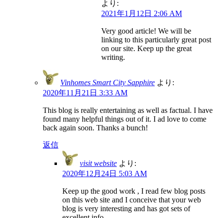
より:
2021年1月12日 2:06 AM
Very good article! We will be
linking to this particularly great post
on our site. Keep up the great
writing.
Vinhomes Smart City Sapphire
より:
2020年11月21日 3:33 AM
This blog is really entertaining as well as factual. I have
found many helpful things out of it. I ad love to come
back again soon. Thanks a bunch!
返信
visit website
より:
2020年12月24日 5:03 AM
Keep up the good work , I read few blog posts
on this web site and I conceive that your web
blog is very interesting and has got sets of
excellent info.