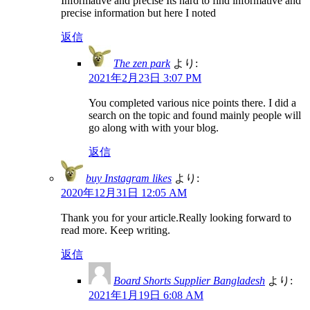
Informative and precise Its hard to find informative and
precise information but here I noted
返信
The zen park
より:
2021年2月23日 3:07 PM
You completed various nice points there. I did a
search on the topic and found mainly people will
go along with with your blog.
返信
buy Instagram likes
より:
2020年12月31日 12:05 AM
Thank you for your article.Really looking forward to
read more. Keep writing.
返信
Board Shorts Supplier Bangladesh
より:
2021年1月19日 6:08 AM