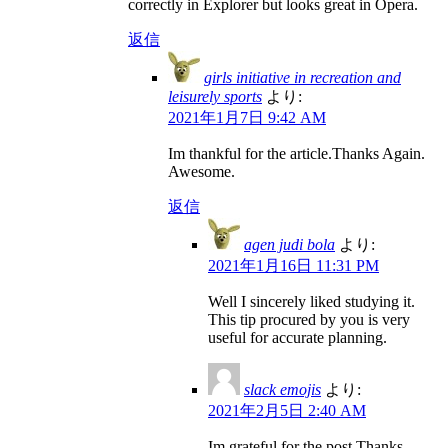
correctly in Explorer but looks great in Opera.
返信
girls initiative in recreation and
leisurely sports
より:
2021年1月7日 9:42 AM
Im thankful for the article.Thanks Again.
Awesome.
返信
agen judi bola
より:
2021年1月16日 11:31 PM
Well I sincerely liked studying it.
This tip procured by you is very
useful for accurate planning.
slack emojis
より:
2021年2月5日 2:40 AM
Im grateful for the post.Thanks