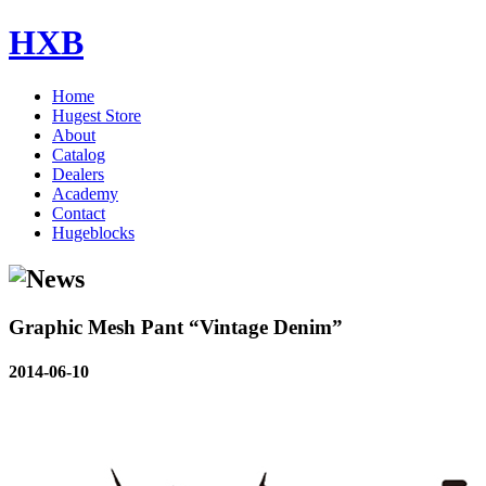
HXB
Home
Hugest Store
About
Catalog
Dealers
Academy
Contact
Hugeblocks
Graphic Mesh Pant “Vintage Denim”
2014-06-10