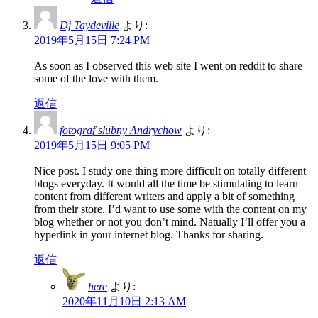
Dj Taydeville
より:
2019年5月15日 7:24 PM
As soon as I observed this web site I went on reddit to share
some of the love with them.
返信
fotograf slubny Andrychow
より:
2019年5月15日 9:05 PM
Nice post. I study one thing more difficult on totally different
blogs everyday. It would all the time be stimulating to learn
content from different writers and apply a bit of something
from their store. I’d want to use some with the content on my
blog whether or not you don’t mind. Natually I’ll offer you a
hyperlink in your internet blog. Thanks for sharing.
返信
here
より:
2020年11月10日 2:13 AM