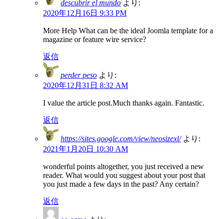
descubrir el mundo
より:
2020年12月16日 9:33 PM
More Help What can be the ideal Joomla template for a
magazine or feature wire service?
返信
perder peso
より:
2020年12月31日 8:32 AM
I value the article post.Much thanks again. Fantastic.
返信
https://sites.google.com/view/neosizexl/
より:
2021年1月20日 10:30 AM
wonderful points altogether, you just received a new
reader. What would you suggest about your post that
you just made a few days in the past? Any certain?
返信