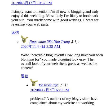
2019年5月13日 10:32 PM
I simply want to mention I’m all new to blogging and truly
enjoyed this web blog. Most likely I’m likely to bookmark
your site . You surely come with good writings. Cheers for
revealing your web page.
返信
Nuoc mam 584 Nha Trang
より:
2020年11月4日 2:38 AM
Wow, incredible blog layout! How long have you been
blogging for? you made blogging look easy. The
overall look of your web site is great, as well as the
content!
返信
for more info
より:
2020年12月7日 6:29 PM
problems? A number of my blog visitors have
complained about my website not working