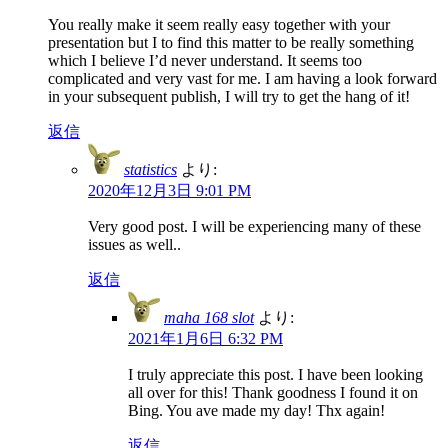
You really make it seem really easy together with your
presentation but I to find this matter to be really something
which I believe I’d never understand. It seems too
complicated and very vast for me. I am having a look forward
in your subsequent publish, I will try to get the hang of it!
返信
statistics
より:
2020年12月3日 9:01 PM
Very good post. I will be experiencing many of these
issues as well..
返信
maha 168 slot
より:
2021年1月6日 6:32 PM
I truly appreciate this post. I have been looking
all over for this! Thank goodness I found it on
Bing. You ave made my day! Thx again!
返信