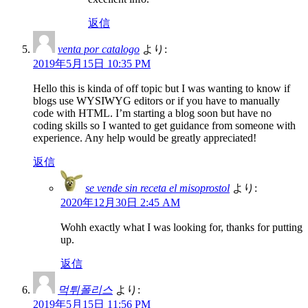
返信
venta por catalogo
より:
2019年5月15日 10:35 PM
Hello this is kinda of off topic but I was wanting to know if
blogs use WYSIWYG editors or if you have to manually
code with HTML. I’m starting a blog soon but have no
coding skills so I wanted to get guidance from someone with
experience. Any help would be greatly appreciated!
返信
se vende sin receta el misoprostol
より:
2020年12月30日 2:45 AM
Wohh exactly what I was looking for, thanks for putting
up.
返信
먹튀폴리스
より:
2019年5月15日 11:56 PM