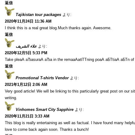
返信
Tajikistan tour packages
より:
2020年11月24日 11:36 AM
I think this is a real great blog.Much thanks again. Awesome.
返信
علاء الشريف
より:
2020年12月5日 5:33 PM
Take pleаА аЂаsurаА аЂа in the remaаАабТТning poаА аБТtiаА аБТn of
返信
Promotional T-shirts Vendor
より:
2021年1月12日 2:06 AM
Very good article! We will be linking to this particularly great post on our s
writing.
Vinhomes Smart City Sapphire
より:
2020年11月21日 3:33 AM
This blog is really entertaining as well as factual. I have found many helpful
love to come back again soon. Thanks a bunch!