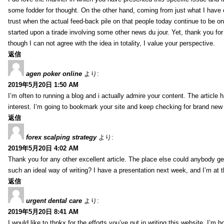
some fodder for thought. On the other hand, coming from just what I have e
trust when the actual feed-back pile on that people today continue to be on
started upon a tirade involving some other news du jour. Yet, thank you for 
though I can not agree with the idea in totality, I value your perspective.
返信
agen poker online
より:
2019年5月20日 1:50 AM
I’m often to running a blog and i actually admire your content. The article
interest. I’m going to bookmark your site and keep checking for brand new 
返信
forex scalping strategy
より:
2019年5月20日 4:02 AM
Thank you for any other excellent article. The place else could anybody get 
such an ideal way of writing? I have a presentation next week, and I’m at t
返信
urgent dental care
より:
2019年5月20日 8:41 AM
I would like to thnkx for the efforts you’ve put in writing this website. I’m 