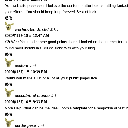
As I web-site possessor I believe the content matter here is rattling fantasti
your efforts. You should keep it up forever! Best of luck.
返信
washington dc cbd
より:
2020年11月19日 12:47 AM
Y3uWmr You made some good points there. I looked on the internet for the
found most individuals will go along with with your blog.
返信
explore
より:
2020年12月1日 10:39 PM
Would you make a list of all of all your public pages like
返信
descubrir el mundo
より:
2020年12月16日 9:33 PM
More Help What can be the ideal Joomla template for a magazine or featur
返信
perder peso
より: