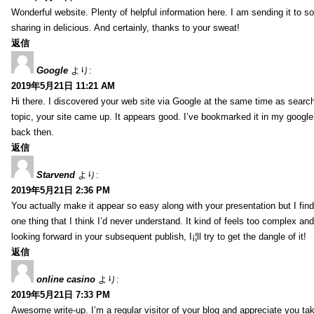
Wonderful website. Plenty of helpful information here. I am sending it to 
sharing in delicious. And certainly, thanks to your sweat!
返信
Google
より:
2019年5月21日 11:21 AM
Hi there. I discovered your web site via Google at the same time as searc
topic, your site came up. It appears good. I’ve bookmarked it in my goog
back then.
返信
Starvend
より:
2019年5月21日 2:36 PM
You actually make it appear so easy along with your presentation but I find 
one thing that I think I’d never understand. It kind of feels too complex an
looking forward in your subsequent publish, I¡¦ll try to get the dangle of it!
返信
online casino
より:
2019年5月21日 7:33 PM
Awesome write-up. I’m a regular visitor of your blog and appreciate you tak