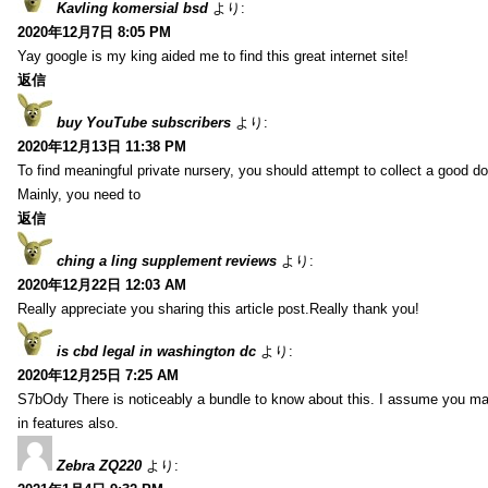
Kavling komersial bsd
より:
2020年12月7日 8:05 PM
Yay google is my king aided me to find this great internet site!
返信
buy YouTube subscribers
より:
2020年12月13日 11:38 PM
To find meaningful private nursery, you should attempt to collect a good do
Mainly, you need to
返信
ching a ling supplement reviews
より:
2020年12月22日 12:03 AM
Really appreciate you sharing this article post.Really thank you!
is cbd legal in washington dc
より:
2020年12月25日 7:25 AM
S7bOdy There is noticeably a bundle to know about this. I assume you ma
in features also.
Zebra ZQ220
より: