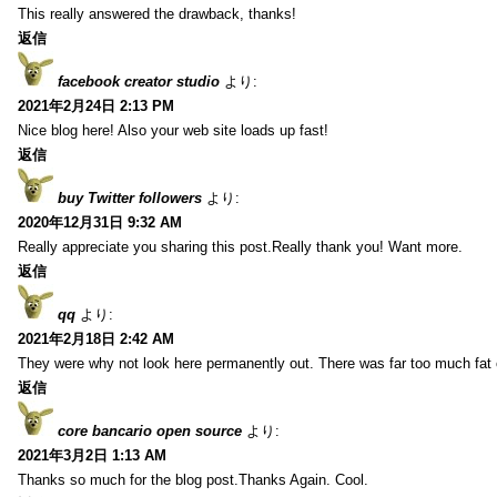
This really answered the drawback, thanks!
返信
facebook creator studio
より:
2021年2月24日 2:13 PM
Nice blog here! Also your web site loads up fast!
返信
buy Twitter followers
より:
2020年12月31日 9:32 AM
Really appreciate you sharing this post.Really thank you! Want more.
返信
qq
より:
2021年2月18日 2:42 AM
They were why not look here permanently out. There was far too much fat
返信
core bancario open source
より:
2021年3月2日 1:13 AM
Thanks so much for the blog post.Thanks Again. Cool.