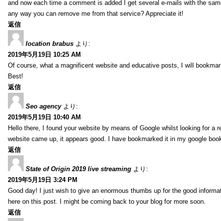
and now each time a comment is added I get several e-mails with the sa
any way you can remove me from that service? Appreciate it!
返信
location brabus
より:
2019年5月19日 10:25 AM
Of course, what a magnificent website and educative posts, I will bookmark
Best!
返信
Seo agency
より:
2019年5月19日 10:40 AM
Hello there, I found your website by means of Google whilst looking for a r
website came up, it appears good. I have bookmarked it in my google bo
返信
State of Origin 2019 live streaming
より:
2019年5月19日 3:24 PM
Good day! I just wish to give an enormous thumbs up for the good informa
here on this post. I might be coming back to your blog for more soon.
返信