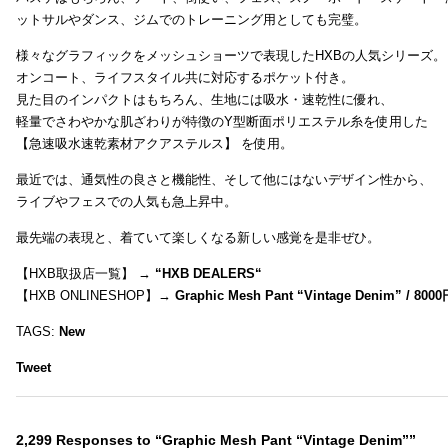
ットサルやダンス、ジムでのトレーニング用としても完璧。
様々なグラフィックをメッシュショーツで表現したHXBの人気シリーズ。
オンコート、ライフスタイル共に対応するポケット付き。
見た目のインパクトはもちろん、生地には吸水・速乾性に優れ、
軽量でさわやかな肌ざわりが特徴のY型断面ポリエステル糸を使用した
【急速吸水速乾素材アクアステルス】 を使用。
最近では、通気性の良さと機能性、そして他にはないデザイン性から、
ライブやフェスでの人気も急上昇中。
最先端の表現と、着ていて楽しくなる新しい感覚を是非ぜひ。
【HXB取扱店一覧】 →
“
HXB DEALERS
“
【HXB ONLINESHOP】→
Graphic Mesh Pant “Vintage Denim” / 800
TAGS:
New
Tweet
2,299 Responses to “Graphic Mesh Pant “Vintage Denim””