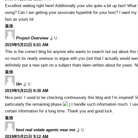
Excellent weblog right here! Additionally your site quite a bit up fast! Wha
using? Can I am getting your associate hyperlink for your host? I want my
fast as yours lol
返信
Project Overview
より:
2019年5月21日 6:01 AM
This is the correct blog for anyone who wants to search out out about this
so much its nearly onerous to argue with you (not that I actually would 
definitely put a new spin on a subject thats been written about for years. Ni
返信
lån
より:
2019年5月21日 8:30 AM
Nice post. I used to be checking continuously this blog and I’m inspired! V
particularly the remaining phase
I handle such information much. I used
certain information for a long time. Thank you and good luck.
返信
best real estate agents near me
より:
2019年5月21日 9:12 AM