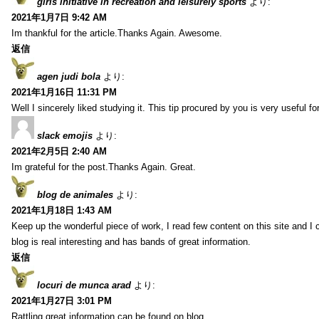
girls initiative in recreation and leisurely sports
より:
2021年1月7日 9:42 AM
Im thankful for the article.Thanks Again. Awesome.
返信
agen judi bola
より:
2021年1月16日 11:31 PM
Well I sincerely liked studying it. This tip procured by you is very useful f
slack emojis
より:
2021年2月5日 2:40 AM
Im grateful for the post.Thanks Again. Great.
blog de animales
より:
2021年1月18日 1:43 AM
Keep up the wonderful piece of work, I read few content on this site and I
blog is real interesting and has bands of great information.
返信
locuri de munca arad
より:
2021年1月27日 3:01 PM
Rattling great information can be found on blog.