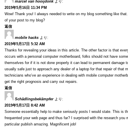
marcel van hooijdonk
より:
2019年5月16日 11:34 PM
Wow! Thank you! I always needed to write on my blog something like that.
of your post to my blog?
返信
mobile hacks
より:
2019年5月17日 5:32 AM
Thanks for revealing your ideas in this article. The other factor is that eve
occurs with a personal computer motherboard, folks should not have some r
themselves for if it is not done properly it can lead to permanent damage to
usually safe just to approach any dealer of a laptop for that repair of tha
technicians who’ve an experience in dealing with mobile computer mother
get the right prognosis and carry out repairs.
返信
Schädlingsbekämpfer
より:
2019年5月17日 8:42 AM
Someone essentially help to make seriously posts I would state. This is the
frequented your web page and thus far? I surprised with the research you
particular publish amazing. Magnificent job!