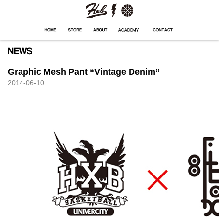
HXB
Home
Hugest
About
Academy
Contact
Store
Graphic Mesh Pant “Vintage Denim”
2014-06-10