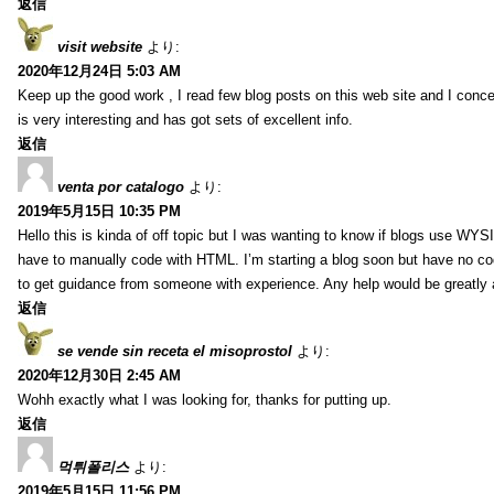
返信
visit website
より:
2020年12月24日 5:03 AM
Keep up the good work , I read few blog posts on this web site and I conce
is very interesting and has got sets of excellent info.
返信
venta por catalogo
より:
2019年5月15日 10:35 PM
Hello this is kinda of off topic but I was wanting to know if blogs use WYS
have to manually code with HTML. I’m starting a blog soon but have no cod
to get guidance from someone with experience. Any help would be greatly 
返信
se vende sin receta el misoprostol
より:
2020年12月30日 2:45 AM
Wohh exactly what I was looking for, thanks for putting up.
返信
먹튀폴리스
より:
2019年5月15日 11:56 PM