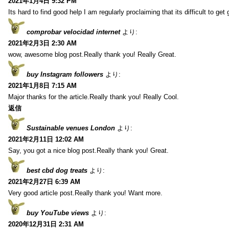
2021年1月4日 9:32 PM
Its hard to find good help I am regularly proclaiming that its difficult to get
comprobar velocidad internet
より:
2021年2月3日 2:30 AM
wow, awesome blog post.Really thank you! Really Great.
buy Instagram followers
より:
2021年1月8日 7:15 AM
Major thanks for the article.Really thank you! Really Cool.
返信
Sustainable venues London
より:
2021年2月11日 12:02 AM
Say, you got a nice blog post.Really thank you! Great.
best cbd dog treats
より:
2021年2月27日 6:39 AM
Very good article post.Really thank you! Want more.
buy YouTube views
より:
2020年12月31日 2:31 AM