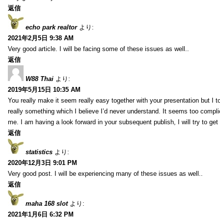
返信
echo park realtor
より:
2021年2月5日 9:38 AM
Very good article. I will be facing some of these issues as well..
返信
W88 Thai
より:
2019年5月15日 10:35 AM
You really make it seem really easy together with your presentation but I to
really something which I believe I’d never understand. It seems too compli
me. I am having a look forward in your subsequent publish, I will try to get 
返信
statistics
より:
2020年12月3日 9:01 PM
Very good post. I will be experiencing many of these issues as well..
返信
maha 168 slot
より:
2021年1月6日 6:32 PM