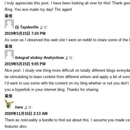
I truly appreciate this post. I have been looking all over for this! Thank go
Bing. You ave made my day! Thx again!
返信
Dj Taydeville
より:
2019年5月15日 7:24 PM
As soon as I observed this web site I went on reddit to share some of the 
返信
fotograf slubny Andrychow
より:
2019年5月15日 9:05 PM
Nice post. I study one thing more difficult on totally different blogs everyda
be stimulating to learn content from different writers and apply a bit of som
I’d want to use some with the content on my blog whether or not you don’t mi
you a hyperlink in your internet blog. Thanks for sharing.
返信
here
より:
2020年11月10日 2:13 AM
There as noticeably a bundle to find out about this. I assume you made cer
features also.