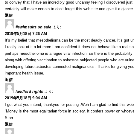
to convey that I have an incredibly good uncanny feeling I discovered just
certainly will make certain to don’t forget this web site and give it a glanc
返信
#swimsuits on sale
より:
2019年5月18日 7:26 AM
It’s my belief that mesothelioma can be the most deadly cancer. It’s got u
I really look at it a lot more I am confident it does not behave like a real s
perhaps mesothelioma is a rogue viral infection, so there is the probability
along with offering vaccination to asbestos subjected people who are vulner
developing future asbestos connected malignancies. Thanks for giving your
important health issue.
返信
landlord rights
より:
2019年5月18日 9:04 AM
I got what you intend, thankyou for posting .Woh I am glad to find this web
“Money is the most egalitarian force in society. It confers power on whoeve
Starr.
返信