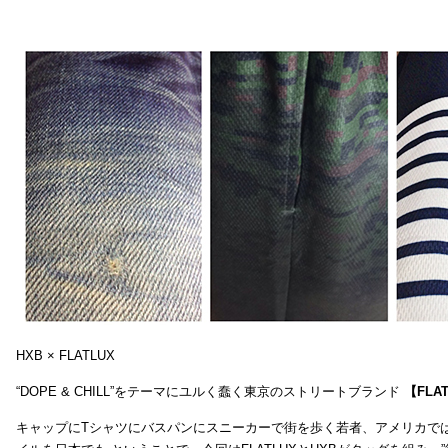
HXB × FLATLUX
“DOPE & CHILL”をテーマにユルく蠢く東京のストリートブランド
【FLA
キャップにTシャツにバスパンにスニーカーで街を歩く若者、アメリカで