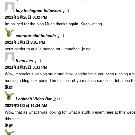
buy Instagram followers
より:
2021年2月26日 8:32 PM
Im obliged for the blog.Much thanks again. Keep writing.
comprar cbd holanda
より:
2021年3月1日 9:01 PM
veux garder ta que le monde tot il marchait, je ne
h movies
より:
2021年1月19日 3:33 PM
Wow, marvelous weblog structure! How lengthy have you been running a b
running a blog look easy. The full look of your site is excellent, let alone t
返信
Logitech Video Bar
より:
2021年2月3日 11:34 AM
Wow, that as what I was looking for, what a stuff! present here at this web
this site.
返信