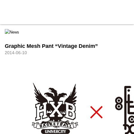
HXB
Home
Hugest
About
Academy
Contact
Store
Graphic Mesh Pant “Vintage Denim”
2014-06-10