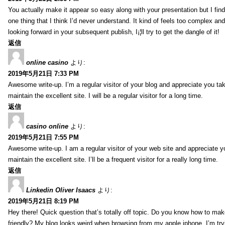
You actually make it appear so easy along with your presentation but I find 
one thing that I think I’d never understand. It kind of feels too complex an
looking forward in your subsequent publish, I¡¦ll try to get the dangle of it!
返信
online casino
より:
2019年5月21日 7:33 PM
Awesome write-up. I’m a regular visitor of your blog and appreciate you tak
maintain the excellent site. I will be a regular visitor for a long time.
返信
casino online
より:
2019年5月21日 7:55 PM
Awesome write-up. I am a regular visitor of your web site and appreciate y
maintain the excellent site. I’ll be a frequent visitor for a really long time.
返信
Linkedin Oliver Isaacs
より:
2019年5月21日 8:19 PM
Hey there! Quick question that’s totally off topic. Do you know how to mak
friendly? My blog looks weird when browsing from my apple iphone. I’m tryi