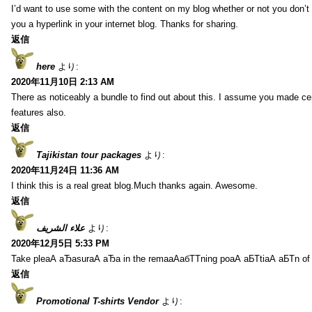
I’d want to use some with the content on my blog whether or not you don’t mi
you a hyperlink in your internet blog. Thanks for sharing.
返信
here
より:
2020年11月10日 2:13 AM
There as noticeably a bundle to find out about this. I assume you made cer
features also.
返信
Tajikistan tour packages
より:
2020年11月24日 11:36 AM
I think this is a real great blog.Much thanks again. Awesome.
返信
علاء الشريف
より:
2020年12月5日 5:33 PM
Take pleаА аЂаsurаА аЂа in the remaаАабТТning poаА аБТtiаА аБТn of
返信
Promotional T-shirts Vendor
より: