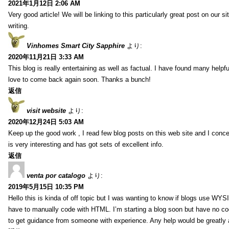
2021年1月12日 2:06 AM
Very good article! We will be linking to this particularly great post on our s
writing.
Vinhomes Smart City Sapphire
より:
2020年11月21日 3:33 AM
This blog is really entertaining as well as factual. I have found many helpful
love to come back again soon. Thanks a bunch!
返信
visit website
より:
2020年12月24日 5:03 AM
Keep up the good work , I read few blog posts on this web site and I conce
is very interesting and has got sets of excellent info.
返信
venta por catalogo
より:
2019年5月15日 10:35 PM
Hello this is kinda of off topic but I was wanting to know if blogs use WYS
have to manually code with HTML. I’m starting a blog soon but have no cod
to get guidance from someone with experience. Any help would be greatly 