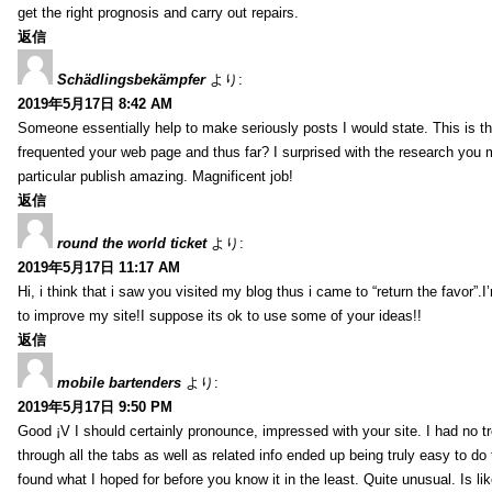
get the right prognosis and carry out repairs.
返信
Schädlingsbekämpfer
より:
2019年5月17日 8:42 AM
Someone essentially help to make seriously posts I would state. This is the
frequented your web page and thus far? I surprised with the research you
particular publish amazing. Magnificent job!
返信
round the world ticket
より:
2019年5月17日 11:17 AM
Hi, i think that i saw you visited my blog thus i came to “return the favor”.I’
to improve my site!I suppose its ok to use some of your ideas!!
返信
mobile bartenders
より:
2019年5月17日 9:50 PM
Good ¡V I should certainly pronounce, impressed with your site. I had no t
through all the tabs as well as related info ended up being truly easy to do
found what I hoped for before you know it in the least. Quite unusual. Is like