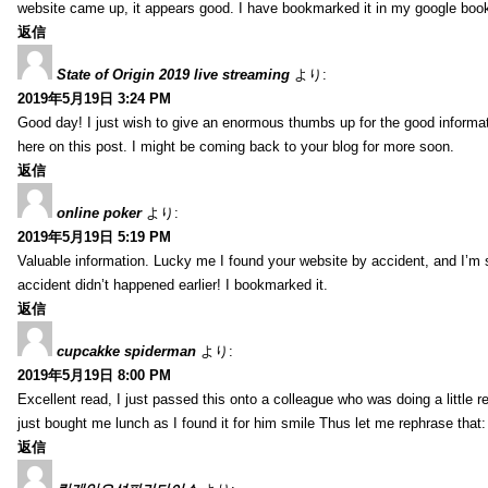
website came up, it appears good. I have bookmarked it in my google bo
返信
State of Origin 2019 live streaming
より:
2019年5月19日 3:24 PM
Good day! I just wish to give an enormous thumbs up for the good informa
here on this post. I might be coming back to your blog for more soon.
返信
online poker
より:
2019年5月19日 5:19 PM
Valuable information. Lucky me I found your website by accident, and I’m
accident didn’t happened earlier! I bookmarked it.
返信
cupcakke spiderman
より:
2019年5月19日 8:00 PM
Excellent read, I just passed this onto a colleague who was doing a little 
just bought me lunch as I found it for him smile Thus let me rephrase that
返信