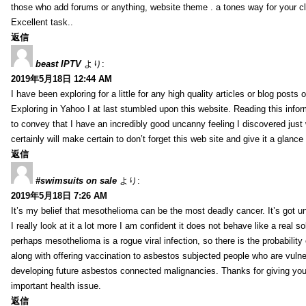
those who add forums or anything, website theme . a tones way for your c
Excellent task..
返信
beast IPTV
より:
2019年5月18日 12:44 AM
I have been exploring for a little for any high quality articles or blog posts o
Exploring in Yahoo I at last stumbled upon this website. Reading this info
to convey that I have an incredibly good uncanny feeling I discovered just
certainly will make certain to don’t forget this web site and give it a glanc
返信
#swimsuits on sale
より:
2019年5月18日 7:26 AM
It’s my belief that mesothelioma can be the most deadly cancer. It’s got u
I really look at it a lot more I am confident it does not behave like a real s
perhaps mesothelioma is a rogue viral infection, so there is the probability
along with offering vaccination to asbestos subjected people who are vulner
developing future asbestos connected malignancies. Thanks for giving your
important health issue.
返信