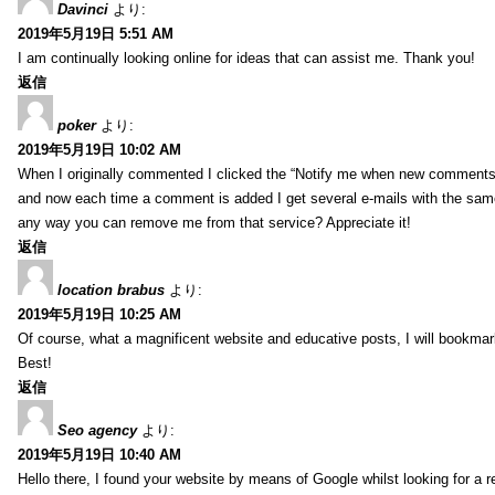
Davinci
より:
2019年5月19日 5:51 AM
I am continually looking online for ideas that can assist me. Thank you!
返信
poker
より:
2019年5月19日 10:02 AM
When I originally commented I clicked the “Notify me when new comment
and now each time a comment is added I get several e-mails with the sa
any way you can remove me from that service? Appreciate it!
返信
location brabus
より:
2019年5月19日 10:25 AM
Of course, what a magnificent website and educative posts, I will bookmark
Best!
返信
Seo agency
より:
2019年5月19日 10:40 AM
Hello there, I found your website by means of Google whilst looking for a r