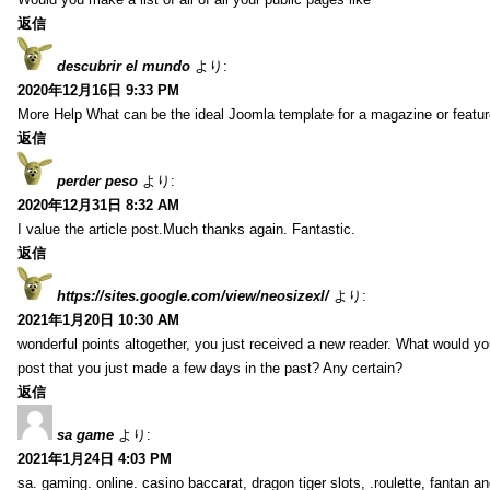
返信
descubrir el mundo
より:
2020年12月16日 9:33 PM
More Help What can be the ideal Joomla template for a magazine or featur
返信
perder peso
より:
2020年12月31日 8:32 AM
I value the article post.Much thanks again. Fantastic.
返信
https://sites.google.com/view/neosizexl/
より:
2021年1月20日 10:30 AM
wonderful points altogether, you just received a new reader. What would y
post that you just made a few days in the past? Any certain?
返信
sa game
より:
2021年1月24日 4:03 PM
sa. gaming. online. casino baccarat, dragon tiger slots, .roulette, fantan 