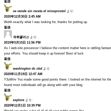
返信
se vende sin receta el misoprostol
より:
2020年12月30日 2:45 AM
Wohh exactly what I was looking for, thanks for putting up.
返信
먹튀폴리스
より:
2019年5月15日 11:56 PM
As I web-site possessor I believe the content matter here is rattling fantasti
your efforts. You should keep it up forever! Best of luck.
返信
washington dc cbd
より:
2020年11月19日 12:47 AM
Y3uWmr You made some good points there. I looked on the internet for the
found most individuals will go along with with your blog.
返信
explore
より:
2020年12月1日 10:39 PM
Would you make a list of all of all your public pages like