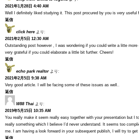
2021年1月28日 4:40 AM
Well I definitely liked studying it. This post procured by you is very useful 
返信
click here
より:
2021年2月5日 12:30 AM
Outstanding post however , I was wondering if you could write a litte more 
very grateful if you could elaborate a little bit further. Cheers!
返信
echo park realtor
より:
2021年2月5日 9:38 AM
Very good article. I will be facing some of these issues as well..
返信
W88 Thai
より:
2019年5月15日 10:35 AM
You really make it seem really easy together with your presentation but I to
really something which I believe I’d never understand. It seems too compli
me. I am having a look forward in your subsequent publish, I will try to get 
返信