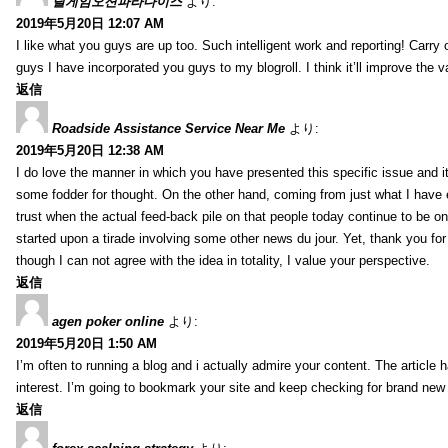
릴게임오션파라다이스
より:
2019年5月20日 12:07 AM
I like what you guys are up too. Such intelligent work and reporting! Carry
guys I have incorporated you guys to my blogroll. I think it’ll improve the v
返信
Roadside Assistance Service Near Me
より:
2019年5月20日 12:38 AM
I do love the manner in which you have presented this specific issue and 
some fodder for thought. On the other hand, coming from just what I have e
trust when the actual feed-back pile on that people today continue to be on
started upon a tirade involving some other news du jour. Yet, thank you for 
though I can not agree with the idea in totality, I value your perspective.
返信
agen poker online
より:
2019年5月20日 1:50 AM
I’m often to running a blog and i actually admire your content. The article
interest. I’m going to bookmark your site and keep checking for brand new 
返信