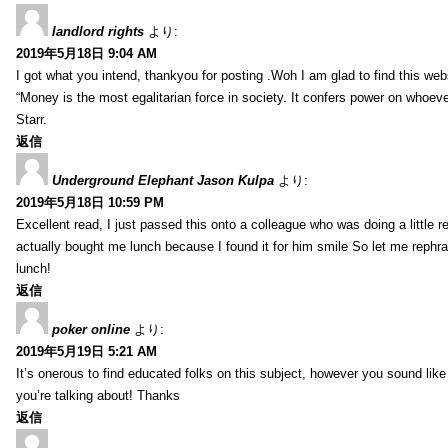
landlord rights
より:
2019年5月18日 9:04 AM
I got what you intend, thankyou for posting .Woh I am glad to find this web
“Money is the most egalitarian force in society. It confers power on whoeve
Starr.
返信
Underground Elephant Jason Kulpa
より:
2019年5月18日 10:59 PM
Excellent read, I just passed this onto a colleague who was doing a little 
actually bought me lunch because I found it for him smile So let me rephra
lunch!
返信
poker online
より:
2019年5月19日 5:21 AM
It’s onerous to find educated folks on this subject, however you sound lik
you’re talking about! Thanks
返信