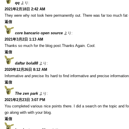
qq
より:
2021年2月18日 2:42 AM
They were why not look here permanently out. There was far too much fat
返信
core bancario open source
より:
2021年3月2日 1:13 AM
Thanks so much for the blog post.Thanks Again. Cool.
返信
daftar bola88
より:
2020年12月26日 8:12 AM
Informative and precise Its hard to find informative and precise information
返信
The zen park
より:
2021年2月23日 3:07 PM
You completed various nice points there. I did a search on the topic and fo
go along with with your blog.
返信