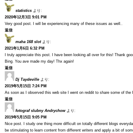
statistics
より:
2020年12月3日 9:01 PM
Very good post. I will be experiencing many of these issues as well..
返信
maha 168 slot
より:
2021年1月6日 6:32 PM
I truly appreciate this post. I have been looking all over for this! Thank go
Bing. You ave made my day! Thx again!
返信
Dj Taydeville
より:
2019年5月15日 7:24 PM
As soon as I observed this web site I went on reddit to share some of the 
返信
fotograf slubny Andrychow
より:
2019年5月15日 9:05 PM
Nice post. I study one thing more difficult on totally different blogs everyda
be stimulating to learn content from different writers and apply a bit of som