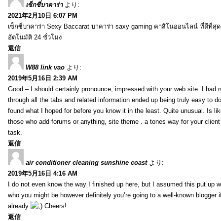
เซ็กซี่บาคาร่า
より:
2021年2月10日 6:07 PM
เซ็กซี่บาคาร่า Sexy Baccarat บาคาร่า saxy gaming คาสิโนออนไลน์ ที่ดีที่ส
อัตโนมัติ 24 ชั่วโมง
返信
W88 link vao
より:
2019年5月16日 2:39 AM
Good – I should certainly pronounce, impressed with your web site. I had n
through all the tabs and related information ended up being truly easy to do
found what I hoped for before you know it in the least. Quite unusual. Is like
those who add forums or anything, site theme . a tones way for your clien
task.
返信
air conditioner cleaning sunshine coast
より:
2019年5月16日 4:16 AM
I do not even know the way I finished up here, but I assumed this put up w
who you might be however definitely you’re going to a well-known blogger i
already
Cheers!
返信