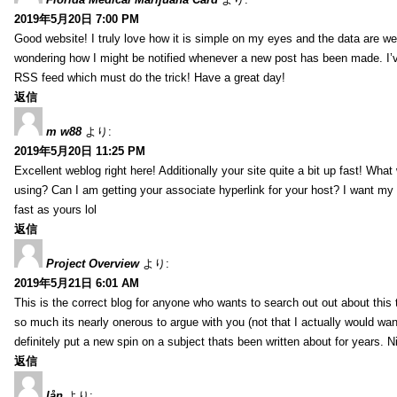
2019年5月20日 7:00 PM
Good website! I truly love how it is simple on my eyes and the data are wel
wondering how I might be notified whenever a new post has been made. I’v
RSS feed which must do the trick! Have a great day!
返信
m w88
より:
2019年5月20日 11:25 PM
Excellent weblog right here! Additionally your site quite a bit up fast! Wha
using? Can I am getting your associate hyperlink for your host? I want my
fast as yours lol
返信
Project Overview
より:
2019年5月21日 6:01 AM
This is the correct blog for anyone who wants to search out out about this
so much its nearly onerous to argue with you (not that I actually would 
definitely put a new spin on a subject thats been written about for years. Ni
返信
lån
より: