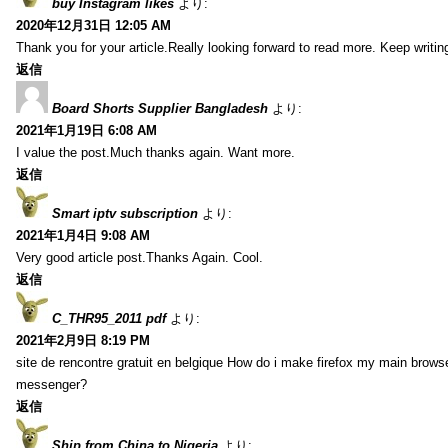
buy Instagram likes
より:
2020年12月31日 12:05 AM
Thank you for your article.Really looking forward to read more. Keep writin
返信
Board Shorts Supplier Bangladesh
より:
2021年1月19日 6:08 AM
I value the post.Much thanks again. Want more.
返信
Smart iptv subscription
より:
2021年1月4日 9:08 AM
Very good article post.Thanks Again. Cool.
返信
C_THR95_2011 pdf
より:
2021年2月9日 8:19 PM
site de rencontre gratuit en belgique How do i make firefox my main browse
messenger?
返信
Ship from China to Nigeria
より: