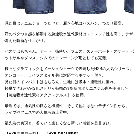
見た目はデニムショーツだけど、履き心地はバスパン。つまり最高。
汗のベタつき感を解消する急速吸水速乾素材はストレッチ性も高く、デザ
備えた斬新な仕上がり。
バスケはもちろん、デート、街使い、フェス、スノーボード・スケート・
ットサルやダンス、ジムでのトレーニング用としても完璧。
様々なグラフィックをメッシュショーツで表現したHXBの人気シリーズ。
オンコート、ライフスタイル共に対応するポケット付き。
見た目のインパクトはもちろん、生地には吸水・速乾性に優れ、
軽量でさわやかな肌ざわりが特徴のY型断面ポリエステル糸を使用した
【急速吸水速乾素材アクアステルス】 を使用。
最近では、通気性の良さと機能性、そして他にはないデザイン性から、
ライブやフェスでの人気も急上昇中。
最先端の表現と、着ていて楽しくなる新しい感覚を是非ぜひ。
【HXB取扱店一覧】 →
“
HXB DEALERS
“