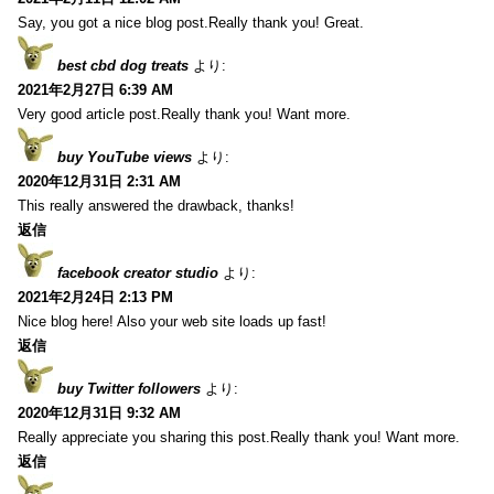
Say, you got a nice blog post.Really thank you! Great.
best cbd dog treats
より:
2021年2月27日 6:39 AM
Very good article post.Really thank you! Want more.
buy YouTube views
より:
2020年12月31日 2:31 AM
This really answered the drawback, thanks!
返信
facebook creator studio
より:
2021年2月24日 2:13 PM
Nice blog here! Also your web site loads up fast!
返信
buy Twitter followers
より:
2020年12月31日 9:32 AM
Really appreciate you sharing this post.Really thank you! Want more.
返信