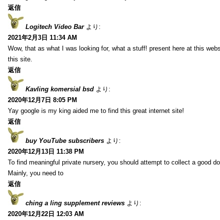
返信
Logitech Video Bar
より:
2021年2月3日 11:34 AM
Wow, that as what I was looking for, what a stuff! present here at this web
this site.
返信
Kavling komersial bsd
より:
2020年12月7日 8:05 PM
Yay google is my king aided me to find this great internet site!
返信
buy YouTube subscribers
より:
2020年12月13日 11:38 PM
To find meaningful private nursery, you should attempt to collect a good do
Mainly, you need to
返信
ching a ling supplement reviews
より:
2020年12月22日 12:03 AM