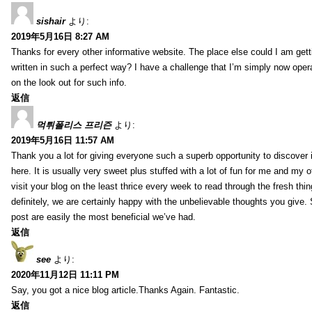
sishair
より:
2019年5月16日 8:27 AM
Thanks for every other informative website. The place else could I am getti
written in such a perfect way? I have a challenge that I’m simply now oper
on the look out for such info.
返信
먹튀폴리스 프리즌
より:
2019年5月16日 11:57 AM
Thank you a lot for giving everyone such a superb opportunity to discover
here. It is usually very sweet plus stuffed with a lot of fun for me and my o
visit your blog on the least thrice every week to read through the fresh th
definitely, we are certainly happy with the unbelievable thoughts you give.
post are easily the most beneficial we’ve had.
返信
see
より:
2020年11月12日 11:11 PM
Say, you got a nice blog article.Thanks Again. Fantastic.
返信