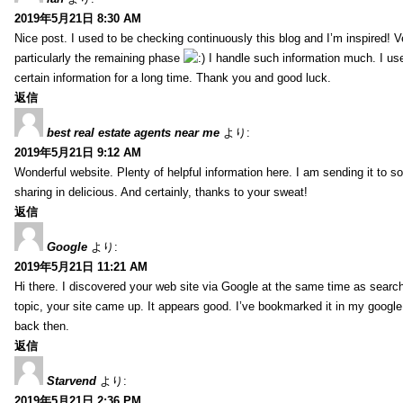
2019年5月21日 8:30 AM
Nice post. I used to be checking continuously this blog and I’m inspired! V
particularly the remaining phase
I handle such information much. I used
certain information for a long time. Thank you and good luck.
返信
best real estate agents near me
より:
2019年5月21日 9:12 AM
Wonderful website. Plenty of helpful information here. I am sending it to 
sharing in delicious. And certainly, thanks to your sweat!
返信
Google
より:
2019年5月21日 11:21 AM
Hi there. I discovered your web site via Google at the same time as searc
topic, your site came up. It appears good. I’ve bookmarked it in my goog
back then.
返信
Starvend
より:
2019年5月21日 2:36 PM