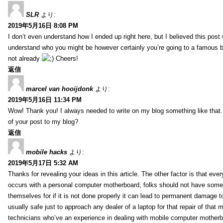
SLR
より:
2019年5月16日 8:08 PM
I don’t even understand how I ended up right here, but I believed this post 
understand who you might be however certainly you’re going to a famous 
not already
Cheers!
返信
marcel van hooijdonk
より:
2019年5月16日 11:34 PM
Wow! Thank you! I always needed to write on my blog something like that.
of your post to my blog?
返信
mobile hacks
より:
2019年5月17日 5:32 AM
Thanks for revealing your ideas in this article. The other factor is that eve
occurs with a personal computer motherboard, folks should not have some r
themselves for if it is not done properly it can lead to permanent damage to
usually safe just to approach any dealer of a laptop for that repair of tha
technicians who’ve an experience in dealing with mobile computer mother