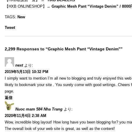
【HXB ONLINESHOP】→
Graphic Mesh Pant “Vintage Denim” / 800
TAGS:
New
Tweet
2,299 Responses to “Graphic Mesh Pant “Vintage Denim””
next
より:
2019年5月13日 10:32 PM
I simply want to mention I’m all new to blogging and truly enjoyed this web 
likely to bookmark your site . You surely come with good writings. Cheers 
page.
返信
Nuoc mam 584 Nha Trang
より:
2020年11月4日 2:38 AM
Wow, incredible blog layout! How long have you been blogging for? you ma
The overall look of your web site is great, as well as the content!