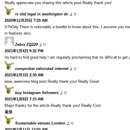
Really appreciate you sharing this article post.Really thank you!
is cbd legal in washington dc
より:
2020年12月25日 7:25 AM
S7bOdy There is noticeably a bundle to know about this. I assume you ma
in features also.
Zebra ZQ220
より:
2021年1月4日 9:32 PM
Its hard to find good help I am regularly proclaiming that its difficult to get
comprobar velocidad internet
より:
2021年2月3日 2:30 AM
wow, awesome blog post.Really thank you! Really Great.
buy Instagram followers
より:
2021年1月8日 7:15 AM
Major thanks for the article.Really thank you! Really Cool.
返信
Sustainable venues London
より:
2021年2月11日 12:02 AM