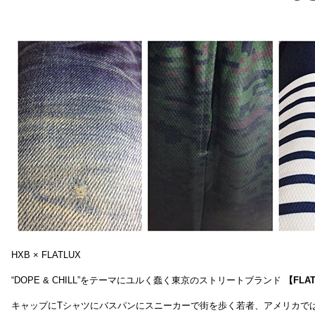
HXB × FLATLUX
“DOPE & CHILL”をテーマにユルく蠢く東京のストリートブランド
【FLA
キャップにTシャツにバスパンにスニーカーで街を歩く若者、アメリカで