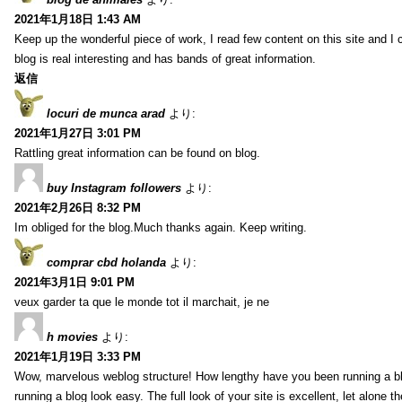
2021年1月18日 1:43 AM
Keep up the wonderful piece of work, I read few content on this site and I
blog is real interesting and has bands of great information.
返信
locuri de munca arad
より:
2021年1月27日 3:01 PM
Rattling great information can be found on blog.
buy Instagram followers
より:
2021年2月26日 8:32 PM
Im obliged for the blog.Much thanks again. Keep writing.
comprar cbd holanda
より:
2021年3月1日 9:01 PM
veux garder ta que le monde tot il marchait, je ne
h movies
より:
2021年1月19日 3:33 PM
Wow, marvelous weblog structure! How lengthy have you been running a b
running a blog look easy. The full look of your site is excellent, let alone t