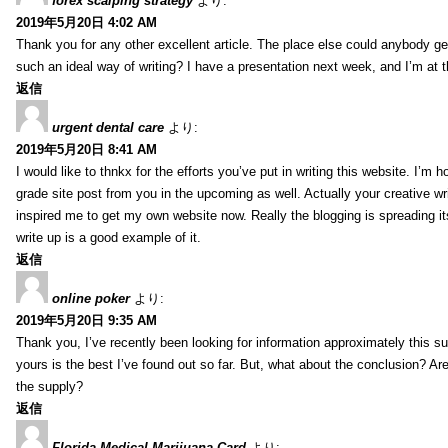
forex scalping strategy
より:
2019年5月20日 4:02 AM
Thank you for any other excellent article. The place else could anybody get 
such an ideal way of writing? I have a presentation next week, and I’m at t
返信
urgent dental care
より:
2019年5月20日 8:41 AM
I would like to thnkx for the efforts you’ve put in writing this website. I’m 
grade site post from you in the upcoming as well. Actually your creative wri
inspired me to get my own website now. Really the blogging is spreading it
write up is a good example of it.
返信
online poker
より:
2019年5月20日 9:35 AM
Thank you, I’ve recently been looking for information approximately this s
yours is the best I’ve found out so far. But, what about the conclusion? Ar
the supply?
返信
Florida Medical Marijuana Card
より: