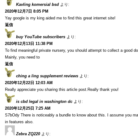
Kavling komersial bsd
より:
2020年12月7日 8:05 PM
Yay google is my king aided me to find this great internet site!
返信
buy YouTube subscribers
より:
2020年12月13日 11:38 PM
To find meaningful private nursery, you should attempt to collect a good do
Mainly, you need to
返信
ching a ling supplement reviews
より:
2020年12月22日 12:03 AM
Really appreciate you sharing this article post.Really thank you!
is cbd legal in washington dc
より:
2020年12月25日 7:25 AM
S7bOdy There is noticeably a bundle to know about this. I assume you ma
in features also.
Zebra ZQ220
より: