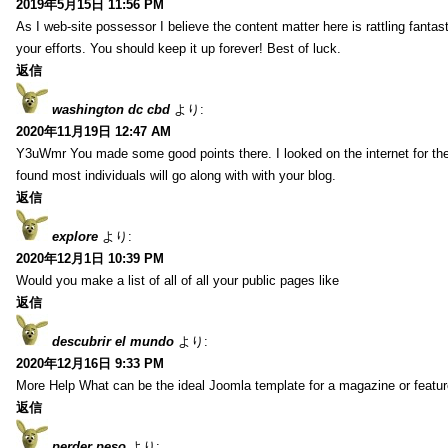
2019年5月15日 11:56 PM
As I web-site possessor I believe the content matter here is rattling fantasti
your efforts. You should keep it up forever! Best of luck.
返信
washington dc cbd
より:
2020年11月19日 12:47 AM
Y3uWmr You made some good points there. I looked on the internet for the
found most individuals will go along with with your blog.
返信
explore
より:
2020年12月1日 10:39 PM
Would you make a list of all of all your public pages like
返信
descubrir el mundo
より:
2020年12月16日 9:33 PM
More Help What can be the ideal Joomla template for a magazine or featur
返信
perder peso
より: