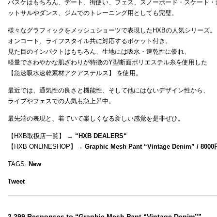
バスケはもちろん、デート、街使い、フェス、スノーボード・スケート・
ットサルやダンス、ジムでのトレーニング用としても完璧。
様々なグラフィックをメッシュショーツで表現したHXBの人気シリーズ。
オンコート、ライフスタイル共に対応するポケット付き。
見た目のインパクトはもちろん、生地には吸水・速乾性に優れ、
軽量でさわやかな肌ざわりが特徴のY型断面ポリエステル糸を使用した
【急速吸水速乾素材アクアステルス】 を使用。
最近では、通気性の良さと機能性、そして他にはないデザイン性から、
ライブやフェスでの人気も急上昇中。
最先端の表現と、着ていて楽しくなる新しい感覚を是非ぜひ。
【HXB取扱店一覧】 →
“
HXB DEALERS
“
【HXB ONLINESHOP】→
Graphic Mesh Pant “Vintage Denim” / 800
TAGS:
New
Tweet
2,299 Responses to “Graphic Mesh Pant “Vintage Denim””