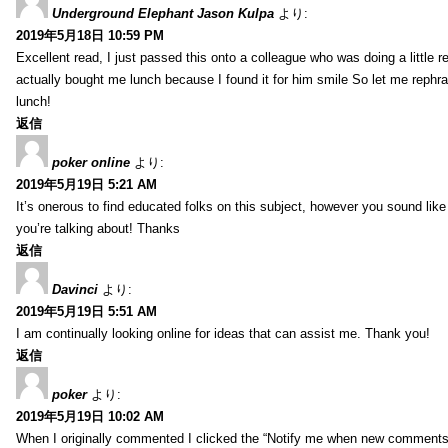
Underground Elephant Jason Kulpa
より:
2019年5月18日 10:59 PM
Excellent read, I just passed this onto a colleague who was doing a little 
actually bought me lunch because I found it for him smile So let me rephra
lunch!
返信
poker online
より:
2019年5月19日 5:21 AM
It’s onerous to find educated folks on this subject, however you sound lik
you’re talking about! Thanks
返信
Davinci
より:
2019年5月19日 5:51 AM
I am continually looking online for ideas that can assist me. Thank you!
返信
poker
より:
2019年5月19日 10:02 AM
When I originally commented I clicked the “Notify me when new comment