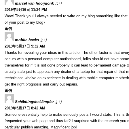
marcel van hooijdonk
より:
2019年5月16日 11:34 PM
Wow! Thank you! I always needed to write on my blog something like that.
of your post to my blog?
返信
mobile hacks
より:
2019年5月17日 5:32 AM
Thanks for revealing your ideas in this article. The other factor is that eve
occurs with a personal computer motherboard, folks should not have some r
themselves for if it is not done properly it can lead to permanent damage to
usually safe just to approach any dealer of a laptop for that repair of tha
technicians who’ve an experience in dealing with mobile computer mother
get the right prognosis and carry out repairs.
返信
Schädlingsbekämpfer
より:
2019年5月17日 8:42 AM
Someone essentially help to make seriously posts I would state. This is the
frequented your web page and thus far? I surprised with the research you
particular publish amazing. Magnificent job!