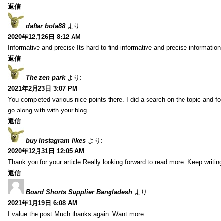
返信
daftar bola88
より:
2020年12月26日 8:12 AM
Informative and precise Its hard to find informative and precise information
返信
The zen park
より:
2021年2月23日 3:07 PM
You completed various nice points there. I did a search on the topic and fo
go along with with your blog.
返信
buy Instagram likes
より:
2020年12月31日 12:05 AM
Thank you for your article.Really looking forward to read more. Keep writin
返信
Board Shorts Supplier Bangladesh
より:
2021年1月19日 6:08 AM
I value the post.Much thanks again. Want more.