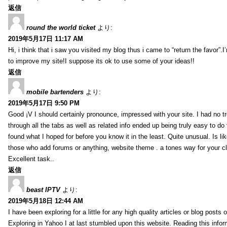
返信
round the world ticket
より:
2019年5月17日 11:17 AM
Hi, i think that i saw you visited my blog thus i came to “return the favor”.I’
to improve my site!I suppose its ok to use some of your ideas!!
返信
mobile bartenders
より:
2019年5月17日 9:50 PM
Good ¡V I should certainly pronounce, impressed with your site. I had no t
through all the tabs as well as related info ended up being truly easy to do
found what I hoped for before you know it in the least. Quite unusual. Is like
those who add forums or anything, website theme . a tones way for your c
Excellent task..
返信
beast IPTV
より:
2019年5月18日 12:44 AM
I have been exploring for a little for any high quality articles or blog posts o
Exploring in Yahoo I at last stumbled upon this website. Reading this info