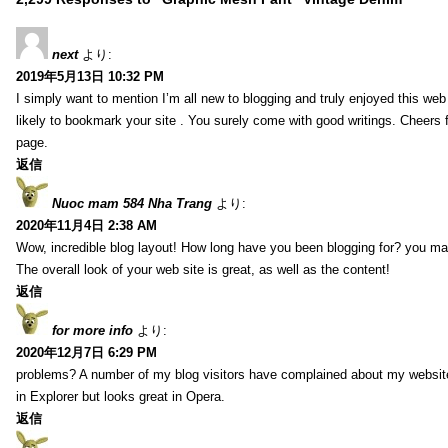
next
より:
2019年5月13日 10:32 PM
I simply want to mention I’m all new to blogging and truly enjoyed this web 
likely to bookmark your site . You surely come with good writings. Cheers 
page.
返信
Nuoc mam 584 Nha Trang
より:
2020年11月4日 2:38 AM
Wow, incredible blog layout! How long have you been blogging for? you ma
The overall look of your web site is great, as well as the content!
返信
for more info
より:
2020年12月7日 6:29 PM
problems? A number of my blog visitors have complained about my website
in Explorer but looks great in Opera.
返信