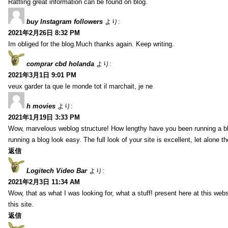
Rattling great information can be found on blog.
buy Instagram followers
より:
2021年2月26日 8:32 PM
Im obliged for the blog.Much thanks again. Keep writing.
comprar cbd holanda
より:
2021年3月1日 9:01 PM
veux garder ta que le monde tot il marchait, je ne
h movies
より:
2021年1月19日 3:33 PM
Wow, marvelous weblog structure! How lengthy have you been running a b
running a blog look easy. The full look of your site is excellent, let alone t
返信
Logitech Video Bar
より:
2021年2月3日 11:34 AM
Wow, that as what I was looking for, what a stuff! present here at this web
this site.
返信