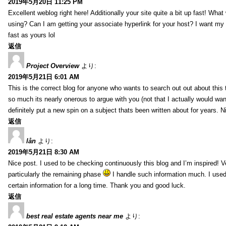
2019年5月20日 11:25 PM
Excellent weblog right here! Additionally your site quite a bit up fast! Wha
using? Can I am getting your associate hyperlink for your host? I want my
fast as yours lol
返信
Project Overview
より:
2019年5月21日 6:01 AM
This is the correct blog for anyone who wants to search out out about this
so much its nearly onerous to argue with you (not that I actually would 
definitely put a new spin on a subject thats been written about for years. Ni
返信
lån
より:
2019年5月21日 8:30 AM
Nice post. I used to be checking continuously this blog and I’m inspired! V
particularly the remaining phase
I handle such information much. I used 
certain information for a long time. Thank you and good luck.
返信
best real estate agents near me
より: