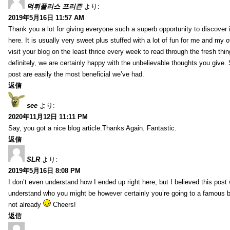
먹튀폴리스 프리즌
より:
2019年5月16日 11:57 AM
Thank you a lot for giving everyone such a superb opportunity to discover
here. It is usually very sweet plus stuffed with a lot of fun for me and my o
visit your blog on the least thrice every week to read through the fresh th
definitely, we are certainly happy with the unbelievable thoughts you give.
post are easily the most beneficial we’ve had.
返信
see
より:
2020年11月12日 11:11 PM
Say, you got a nice blog article.Thanks Again. Fantastic.
返信
SLR
より:
2019年5月16日 8:08 PM
I don’t even understand how I ended up right here, but I believed this post 
understand who you might be however certainly you’re going to a famous 
not already
Cheers!
返信