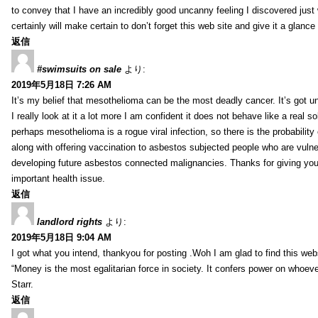
to convey that I have an incredibly good uncanny feeling I discovered just
certainly will make certain to don’t forget this web site and give it a glanc
返信
#swimsuits on sale
より:
2019年5月18日 7:26 AM
It’s my belief that mesothelioma can be the most deadly cancer. It’s got u
I really look at it a lot more I am confident it does not behave like a real s
perhaps mesothelioma is a rogue viral infection, so there is the probability
along with offering vaccination to asbestos subjected people who are vulner
developing future asbestos connected malignancies. Thanks for giving your
important health issue.
返信
landlord rights
より:
2019年5月18日 9:04 AM
I got what you intend, thankyou for posting .Woh I am glad to find this web
“Money is the most egalitarian force in society. It confers power on whoeve
Starr.
返信