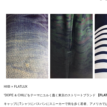
HXB × FLATLUX
“DOPE & CHILL”をテーマにユルく蠢く東京のストリートブランド
【FLA
キャップにTシャツにバスパンにスニーカーで街を歩く若者、アメリカで