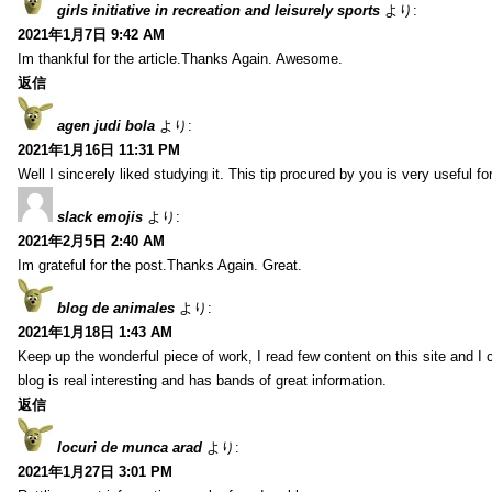
girls initiative in recreation and leisurely sports
より:
2021年1月7日 9:42 AM
Im thankful for the article.Thanks Again. Awesome.
返信
agen judi bola
より:
2021年1月16日 11:31 PM
Well I sincerely liked studying it. This tip procured by you is very useful f
slack emojis
より:
2021年2月5日 2:40 AM
Im grateful for the post.Thanks Again. Great.
blog de animales
より:
2021年1月18日 1:43 AM
Keep up the wonderful piece of work, I read few content on this site and I
blog is real interesting and has bands of great information.
返信
locuri de munca arad
より:
2021年1月27日 3:01 PM