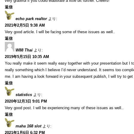
very grateful if you could elaborate a little bit further. Cheers!
返信
echo park realtor
より:
2021年2月5日 9:38 AM
Very good article. I will be facing some of these issues as well..
返信
W88 Thai
より:
2019年5月15日 10:35 AM
You really make it seem really easy together with your presentation but I to
really something which I believe I’d never understand. It seems too compli
me. I am having a look forward in your subsequent publish, I will try to get 
返信
statistics
より:
2020年12月3日 9:01 PM
Very good post. I will be experiencing many of these issues as well..
返信
maha 168 slot
より:
2021年1月6日 6:32 PM