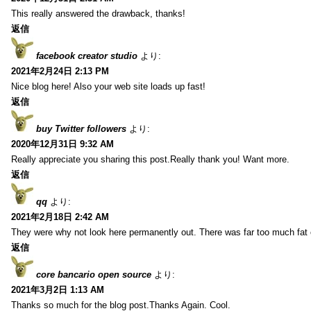
This really answered the drawback, thanks!
返信
facebook creator studio
より:
2021年2月24日 2:13 PM
Nice blog here! Also your web site loads up fast!
返信
buy Twitter followers
より:
2020年12月31日 9:32 AM
Really appreciate you sharing this post.Really thank you! Want more.
返信
qq
より:
2021年2月18日 2:42 AM
They were why not look here permanently out. There was far too much fat
返信
core bancario open source
より:
2021年3月2日 1:13 AM
Thanks so much for the blog post.Thanks Again. Cool.