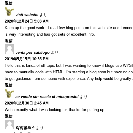
返信
visit website
より:
2020年12月24日 5:03 AM
Keep up the good work , I read few blog posts on this web site and I conce
is very interesting and has got sets of excellent info.
返信
venta por catalogo
より:
2019年5月15日 10:35 PM
Hello this is kinda of off topic but I was wanting to know if blogs use WYS
have to manually code with HTML. I’m starting a blog soon but have no cod
to get guidance from someone with experience. Any help would be greatly 
返信
se vende sin receta el misoprostol
より:
2020年12月30日 2:45 AM
Wohh exactly what I was looking for, thanks for putting up.
返信
먹튀폴리스
より: