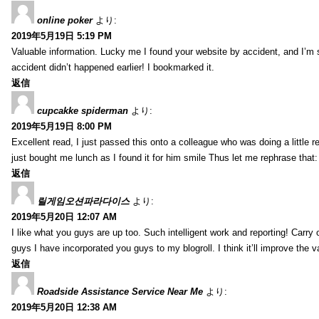
online poker
より:
2019年5月19日 5:19 PM
Valuable information. Lucky me I found your website by accident, and I’m
accident didn’t happened earlier! I bookmarked it.
返信
cupcakke spiderman
より:
2019年5月19日 8:00 PM
Excellent read, I just passed this onto a colleague who was doing a little 
just bought me lunch as I found it for him smile Thus let me rephrase that
返信
릴게임오션파라다이스
より:
2019年5月20日 12:07 AM
I like what you guys are up too. Such intelligent work and reporting! Carry
guys I have incorporated you guys to my blogroll. I think it’ll improve the v
返信
Roadside Assistance Service Near Me
より:
2019年5月20日 12:38 AM