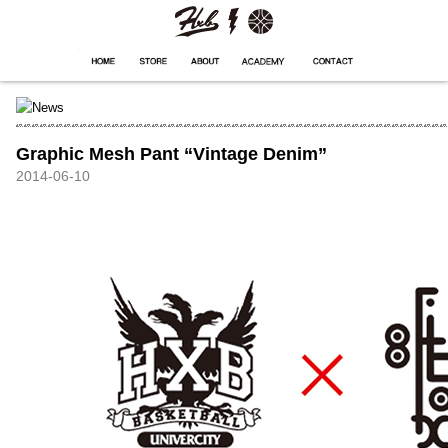
HXB
Home
Hugest
About
Academy
Contact
Store
Graphic Mesh Pant “Vintage Denim”
2014-06-10