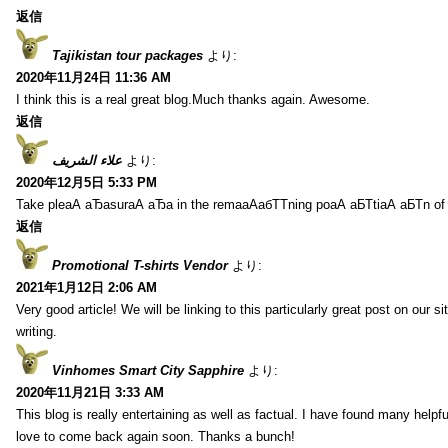
返信
Tajikistan tour packages
より:
2020年11月24日 11:36 AM
I think this is a real great blog.Much thanks again. Awesome.
返信
علاء الشريف
より:
2020年12月5日 5:33 PM
Take pleаА аЂаsurаА аЂа in the remaаАабТТning poаА аБТtiаА аБТn of
返信
Promotional T-shirts Vendor
より:
2021年1月12日 2:06 AM
Very good article! We will be linking to this particularly great post on our s
writing.
Vinhomes Smart City Sapphire
より:
2020年11月21日 3:33 AM
This blog is really entertaining as well as factual. I have found many helpful
love to come back again soon. Thanks a bunch!