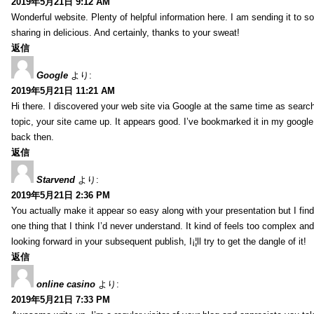
2019年5月21日 9:12 AM
Wonderful website. Plenty of helpful information here. I am sending it to 
sharing in delicious. And certainly, thanks to your sweat!
返信
Google
より:
2019年5月21日 11:21 AM
Hi there. I discovered your web site via Google at the same time as searc
topic, your site came up. It appears good. I’ve bookmarked it in my goog
back then.
返信
Starvend
より:
2019年5月21日 2:36 PM
You actually make it appear so easy along with your presentation but I find 
one thing that I think I’d never understand. It kind of feels too complex an
looking forward in your subsequent publish, I¡¦ll try to get the dangle of it!
返信
online casino
より:
2019年5月21日 7:33 PM