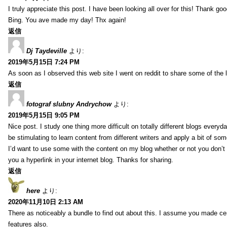
I truly appreciate this post. I have been looking all over for this! Thank go
Bing. You ave made my day! Thx again!
返信
Dj Taydeville
より:
2019年5月15日 7:24 PM
As soon as I observed this web site I went on reddit to share some of the 
返信
fotograf slubny Andrychow
より:
2019年5月15日 9:05 PM
Nice post. I study one thing more difficult on totally different blogs everyda
be stimulating to learn content from different writers and apply a bit of som
I’d want to use some with the content on my blog whether or not you don’t mi
you a hyperlink in your internet blog. Thanks for sharing.
返信
here
より:
2020年11月10日 2:13 AM
There as noticeably a bundle to find out about this. I assume you made cer
features also.