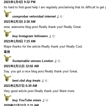
2021年1月4日 9:32 PM
Its hard to find good help I am regularly proclaiming that its difficult to get
comprobar velocidad internet
より:
2021年2月3日 2:30 AM
wow, awesome blog post.Really thank you! Really Great.
buy Instagram followers
より:
2021年1月8日 7:15 AM
Major thanks for the article.Really thank you! Really Cool.
返信
Sustainable venues London
より:
2021年2月11日 12:02 AM
Say, you got a nice blog post.Really thank you! Great.
best cbd dog treats
より:
2021年2月27日 6:39 AM
Very good article post.Really thank you! Want more.
buy YouTube views
より:
2020年12月31日 2:31 AM