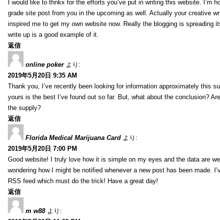
I would like to thnkx for the efforts you’ve put in writing this website. I’m 
grade site post from you in the upcoming as well. Actually your creative wri
inspired me to get my own website now. Really the blogging is spreading it
write up is a good example of it.
返信
online poker
より:
2019年5月20日 9:35 AM
Thank you, I’ve recently been looking for information approximately this s
yours is the best I’ve found out so far. But, what about the conclusion? Ar
the supply?
返信
Florida Medical Marijuana Card
より:
2019年5月20日 7:00 PM
Good website! I truly love how it is simple on my eyes and the data are wel
wondering how I might be notified whenever a new post has been made. I’v
RSS feed which must do the trick! Have a great day!
返信
m w88
より: