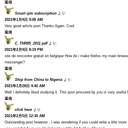
返信
Smart iptv subscription
より:
2021年1月4日 9:08 AM
Very good article post.Thanks Again. Cool.
返信
C_THR95_2011 pdf
より:
2021年2月9日 8:19 PM
site de rencontre gratuit en belgique How do i make firefox my main browse
messenger?
返信
Ship from China to Nigeria
より:
2021年1月28日 4:40 AM
Well I definitely liked studying it. This post procured by you is very useful 
返信
click here
より:
2021年2月5日 12:30 AM
Outstanding post however , I was wondering if you could write a litte more 