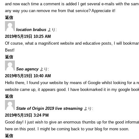
and now each time a comment is added I get several e-mails with the sa
any way you can remove me from that service? Appreciate it!
返信
location brabus
より:
2019年5月19日 10:25 AM
Of course, what a magnificent website and educative posts, I will bookmark
Best!
返信
Seo agency
より:
2019年5月19日 10:40 AM
Hello there, I found your website by means of Google whilst looking for a r
website came up, it appears good. I have bookmarked it in my google bo
返信
State of Origin 2019 live streaming
より:
2019年5月19日 3:24 PM
Good day! I just wish to give an enormous thumbs up for the good informa
here on this post. I might be coming back to your blog for more soon.
返信