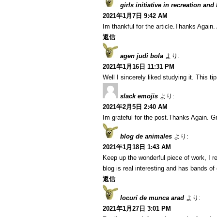
girls initiative in recreation and
2021年1月7日 9:42 AM
Im thankful for the article.Thanks Agai
返信
agen judi bola
より:
2021年1月16日 11:31 PM
Well I sincerely liked studying it. This t
slack emojis
より:
2021年2月5日 2:40 AM
Im grateful for the post.Thanks Again. Gr
blog de animales
より:
2021年1月18日 1:43 AM
Keep up the wonderful piece of work, I r
blog is real interesting and has bands of 
返信
locuri de munca arad
より:
2021年1月27日 3:01 PM