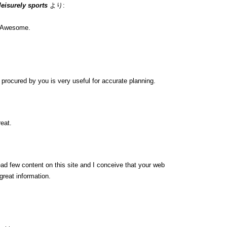
 leisurely sports
より:
n. Awesome.
ip procured by you is very useful for accurate planning.
eat.
ead few content on this site and I conceive that your web
great information.