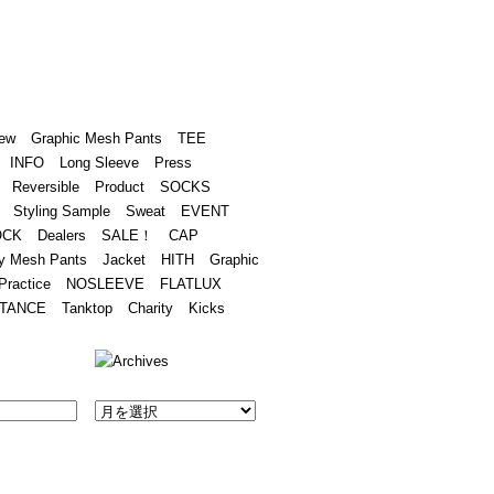
Academy
Contact
ew
Graphic Mesh Pants
TEE
INFO
Long Sleeve
Press
Reversible
Product
SOCKS
Styling Sample
Sweat
EVENT
OCK
Dealers
SALE！
CAP
y Mesh Pants
Jacket
HITH
Graphic
Practice
NOSLEEVE
FLATLUX
TANCE
Tanktop
Charity
Kicks