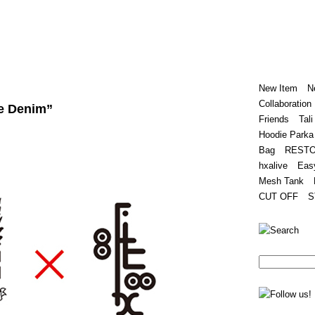
Home
Hugest
About
Store
New Item
N
Collaboration
e Denim”
Friends
Tali
Hoodie Parka
Bag
REST
hxalive
Eas
Mesh Tank
CUT OFF
S