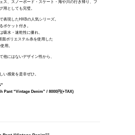
ェス、スノーボード・スケート・海や川の行き帰り、フ
グ用としても完璧。
で表現したHXBの人気シリーズ。
るポケット付き。
は吸水・速乾性に優れ、
断面ポリエステル糸を使用した
を使用。
て他にはないデザイン性から、
しい感覚を是非ぜひ。
S
“
h Pant “Vintage Denim” / 8000円(+TAX)