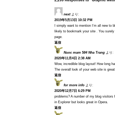
2,299 Responses to “Graphic Mes
next
より:
2019年5月13日 10:32 PM
I simply want to mention I’m all new to b
likely to bookmark your site . You surel
page.
返信
Nuoc mam 584 Nha Trang
より:
2020年11月4日 2:38 AM
Wow, incredible blog layout! How long h
The overall look of your web site is great
返信
for more info
より:
2020年12月7日 6:29 PM
problems? A number of my blog visitors 
in Explorer but looks great in Opera.
返信