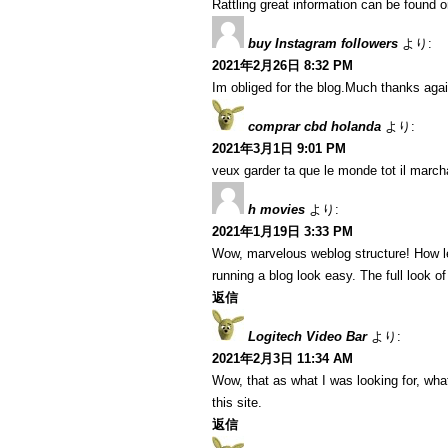
Rattling great information can be found o
buy Instagram followers
より:
2021年2月26日 8:32 PM
Im obliged for the blog.Much thanks agai
comprar cbd holanda
より:
2021年3月1日 9:01 PM
veux garder ta que le monde tot il marcha
h movies
より:
2021年1月19日 3:33 PM
Wow, marvelous weblog structure! How l
running a blog look easy. The full look of
返信
Logitech Video Bar
より:
2021年2月3日 11:34 AM
Wow, that as what I was looking for, what
this site.
返信