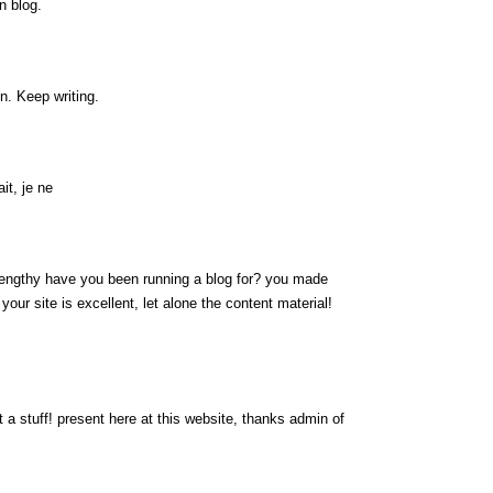
n blog.
n. Keep writing.
it, je ne
engthy have you been running a blog for? you made
 your site is excellent, let alone the content material!
 a stuff! present here at this website, thanks admin of