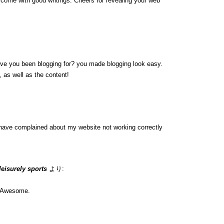
y come with good writings. Cheers for revealing your web
ave you been blogging for? you made blogging look easy.
, as well as the content!
have complained about my website not working correctly
 leisurely sports
より:
n. Awesome.