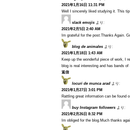
2021年1月16日 11:31 PM
Well I sincerely liked studying it. This t
slack emojis
より:
2021年2月5日 2:40 AM
Im grateful for the post.Thanks Again. Gr
blog de animales
より:
2021年1月18日 1:43 AM
Keep up the wonderful piece of work, I r
blog is real interesting and has bands of 
返信
locuri de munca arad
より:
2021年1月27日 3:01 PM
Rattling great information can be found o
buy Instagram followers
より:
2021年2月26日 8:32 PM
Im obliged for the blog.Much thanks agai