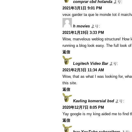
comprar cbd holanda
より:
2021年3月1日 9:01 PM
veux garder ta que le monde tot il marcha
h movies
より:
2021年1月19日 3:33 PM
Wow, marvelous weblog structure! How l
running a blog look easy. The full look of
返信
Logitech Video Bar
より:
2021年2月3日 11:34 AM
Wow, that as what I was looking for, what
this site.
返信
Kavling komersial bsd
より:
2020年12月7日 8:05 PM
Yay google is my king aided me to find thi
返信
buy YouTube subscribers
より: