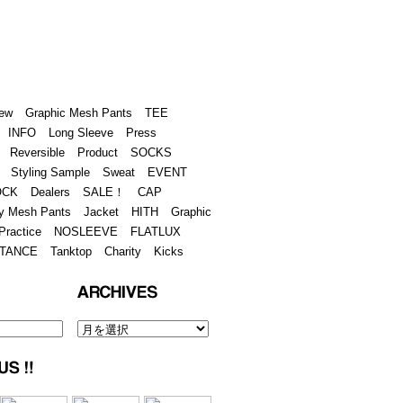
Academy
Contact
ew
Graphic Mesh Pants
TEE
INFO
Long Sleeve
Press
Reversible
Product
SOCKS
Styling Sample
Sweat
EVENT
OCK
Dealers
SALE！
CAP
y Mesh Pants
Jacket
HITH
Graphic
Practice
NOSLEEVE
FLATLUX
TANCE
Tanktop
Charity
Kicks