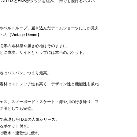
ATLUXとHXBがタッグを組み、”街でも履けるバスパ
やベルトループ、履き込んだデニムショーツにしか見え
intage Denim】
従来の素材感や履き心地はそのままに、
とに成功。サイドとヒップには本当のポケット。
地はバスパン。つまり最高。
素材はストレッチ性も高く、デザイン性と機能性も兼ね
ェス、スノーボード・スケート・海や川の行き帰り、フ
グ用としても完璧。
で表現したHXBの人気シリーズ。
るポケット付き。
は吸水・速乾性に優れ、