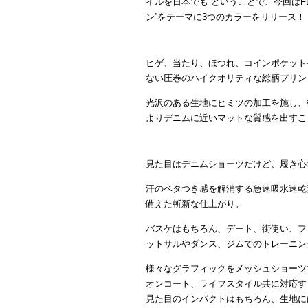
イルを日本でも ということで、今回はFL
ン”をテーマに3つのカラーをリリース！
ヒゲ、当たり、ほつれ、コインポケット
ない圧巻のハイクオリティな総柄プリントの【V
光沢のある生地にヒミツの加工を施し、
よりデニムに近いマットな質感を出すこ
見た目はデニムショーツだけど、履き心
汗のベタつき感を解消する急速吸水速乾
備えた斬新な仕上がり。
バスケはもちろん、デート、街使い、フ
ットサルやダンス、ジムでのトレーニン
様々なグラフィックをメッシュショーツ
オンコート、ライフスタイル共に対応す
見た目のインパクトはもちろん、生地に