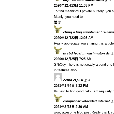
2020年12月13日 11:38 PM
To find meaningful private nursery, you s
Mainly, you need to
返信
ching a ling supplement review
2020年12月22日 12:03 AM
Really appreciate you sharing this articl
is cbd legal in washington dc
よ
2020年12月25日 7:25 AM
S7bOdy There is noticeably a bundle to 
in features also.
Zebra ZQ220
より:
2021年1月4日 9:32 PM
Its hard to find good help I am regularly p
comprobar velocidad internet
よ
2021年2月3日 2:30 AM
wow, awesome blog post.Really thank yo