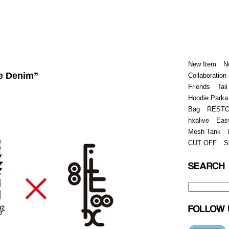
Home
Hugest
About
Store
New Item
N
e Denim”
Collaboration
Friends
Tali
Hoodie Parka
Bag
REST
hxalive
Eas
Mesh Tank
CUT OFF
S