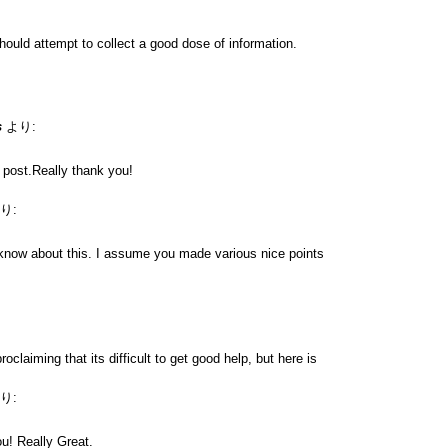
hould attempt to collect a good dose of information.
s
より:
e post.Really thank you!
り:
know about this. I assume you made various nice points
roclaiming that its difficult to get good help, but here is
り:
u! Really Great.