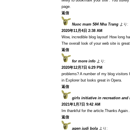
likely to bookmark your site . You surel
page.
返信
Nuoc mam 584 Nha Trang
より:
2020年11月4日 2:38 AM
Wow, incredible blog layout! How long h
The overall look of your web site is great
返信
for more info
より:
2020年12月7日 6:29 PM
problems? A number of my blog visitors 
in Explorer but looks great in Opera.
返信
girls initiative in recreation and
2021年1月7日 9:42 AM
Im thankful for the article.Thanks Agai
返信
agen judi bola
より: