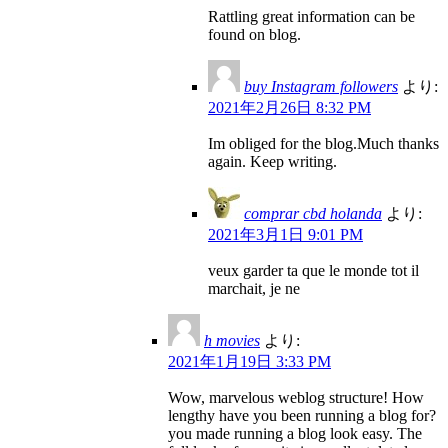
Rattling great information can be
found on blog.
buy Instagram followers
より:
2021年2月26日 8:32 PM
Im obliged for the blog.Much thanks
again. Keep writing.
comprar cbd holanda
より:
2021年3月1日 9:01 PM
veux garder ta que le monde tot il
marchait, je ne
h movies
より:
2021年1月19日 3:33 PM
Wow, marvelous weblog structure! How
lengthy have you been running a blog for?
you made running a blog look easy. The