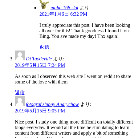
maha 168 slot
より:
2021年1月6日 6:32 PM
I truly appreciate this post. I have been looking
all over for this! Thank goodness I found it on
Bing. You ave made my day! Thx again!
返信
Dj Taydeville
より:
2019年5月15日 7:24 PM
As soon as I observed this web site I went on reddit to share
some of the love with them.
返信
fotograf slubny Andrychow
より:
2019年5月15日 9:05 PM
Nice post. I study one thing more difficult on totally different
blogs everyday. It would all the time be stimulating to learn
content from different writers and apply a bit of something