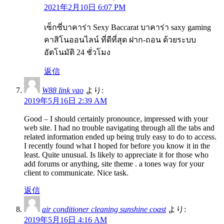
2021年2月10日 6:07 PM
เซ็กซี่บาคาร่า Sexy Baccarat บาคาร่า saxy gaming
คาสิโนออนไลน์ ที่ดีที่สุด ฝาก-ถอน ด้วยระบบ
อัตโนมัติ 24 ชั่วโมง
返信
W88 link vao
より:
2019年5月16日 2:39 AM
Good – I should certainly pronounce, impressed with your
web site. I had no trouble navigating through all the tabs and
related information ended up being truly easy to do to access.
I recently found what I hoped for before you know it in the
least. Quite unusual. Is likely to appreciate it for those who
add forums or anything, site theme . a tones way for your
client to communicate. Nice task.
返信
air conditioner cleaning sunshine coast
より:
2019年5月16日 4:16 AM