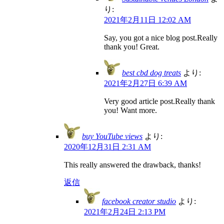
り:
2021年2月11日 12:02 AM
Say, you got a nice blog post.Really
thank you! Great.
best cbd dog treats
より:
2021年2月27日 6:39 AM
Very good article post.Really thank
you! Want more.
buy YouTube views
より:
2020年12月31日 2:31 AM
This really answered the drawback, thanks!
返信
facebook creator studio
より:
2021年2月24日 2:13 PM