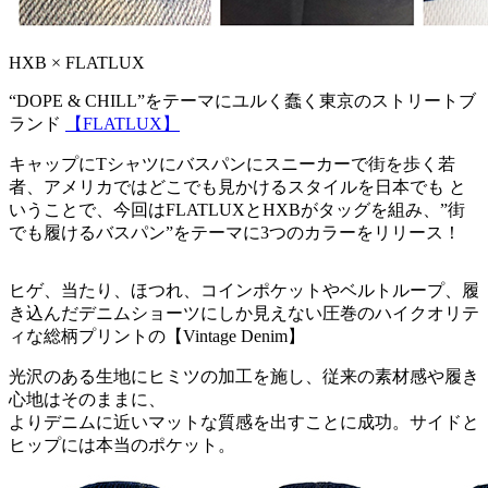
HXB × FLATLUX
“DOPE & CHILL”をテーマにユルく蠢く東京のストリートブ
ランド
【FLATLUX】
キャップにTシャツにバスパンにスニーカーで街を歩く若
者、アメリカではどこでも見かけるスタイルを日本でも と
いうことで、今回はFLATLUXとHXBがタッグを組み、”街
でも履けるバスパン”をテーマに3つのカラーをリリース！
ヒゲ、当たり、ほつれ、コインポケットやベルトループ、履
き込んだデニムショーツにしか見えない圧巻のハイクオリテ
ィな総柄プリントの【Vintage Denim】
光沢のある生地にヒミツの加工を施し、従来の素材感や履き
心地はそのままに、
よりデニムに近いマットな質感を出すことに成功。サイドと
ヒップには本当のポケット。