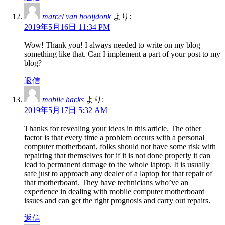
marcel van hooijdonk
より:
2019年5月16日 11:34 PM
Wow! Thank you! I always needed to write on my blog
something like that. Can I implement a part of your post to my
blog?
返信
mobile hacks
より:
2019年5月17日 5:32 AM
Thanks for revealing your ideas in this article. The other
factor is that every time a problem occurs with a personal
computer motherboard, folks should not have some risk with
repairing that themselves for if it is not done properly it can
lead to permanent damage to the whole laptop. It is usually
safe just to approach any dealer of a laptop for that repair of
that motherboard. They have technicians who’ve an
experience in dealing with mobile computer motherboard
issues and can get the right prognosis and carry out repairs.
返信