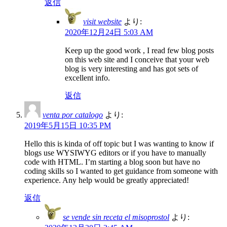
返信
visit website
より:
2020年12月24日 5:03 AM
Keep up the good work , I read few blog posts
on this web site and I conceive that your web
blog is very interesting and has got sets of
excellent info.
返信
venta por catalogo
より:
2019年5月15日 10:35 PM
Hello this is kinda of off topic but I was wanting to know if
blogs use WYSIWYG editors or if you have to manually
code with HTML. I’m starting a blog soon but have no
coding skills so I wanted to get guidance from someone with
experience. Any help would be greatly appreciated!
返信
se vende sin receta el misoprostol
より: