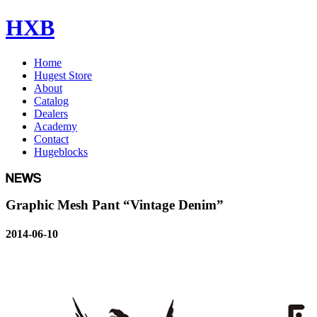
HXB
Home
Hugest Store
About
Catalog
Dealers
Academy
Contact
Hugeblocks
Graphic Mesh Pant “Vintage Denim”
2014-06-10