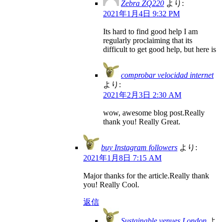
Zebra ZQ220
より:
2021年1月4日 9:32 PM
Its hard to find good help I am
regularly proclaiming that its
difficult to get good help, but here is
comprobar velocidad internet
より:
2021年2月3日 2:30 AM
wow, awesome blog post.Really
thank you! Really Great.
buy Instagram followers
より:
2021年1月8日 7:15 AM
Major thanks for the article.Really thank
you! Really Cool.
返信
Sustainable venues London
よ