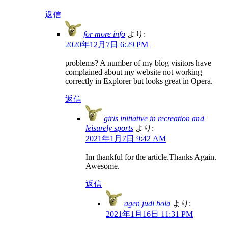
返信
for more info
より:
2020年12月7日 6:29 PM
problems? A number of my blog visitors have
complained about my website not working
correctly in Explorer but looks great in Opera.
返信
girls initiative in recreation and
leisurely sports
より:
2021年1月7日 9:42 AM
Im thankful for the article.Thanks Again.
Awesome.
返信
agen judi bola
より:
2021年1月16日 11:31 PM