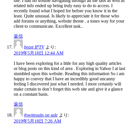
site. I had no trouble navigating through all the tabs as well as
related info ended up being truly easy to do to access. I
recently found what I hoped for before you know it in the
least. Quite unusual. Is likely to appreciate it for those who
add forums or anything, website theme . a tones way for your
client to communicate. Excellent task..
返信
beast IPTV
より:
2019年5月18日 12:44 AM
I have been exploring for a little for any high quality articles
or blog posts on this kind of area . Exploring in Yahoo I at last
stumbled upon this website. Reading this information So i am
happy to convey that I have an incredibly good uncanny
feeling I discovered just what I needed. I most certainly will
make certain to don’t forget this web site and give it a glance
on a constant basis.
返信
#swimsuits on sale
より:
2019年5月18日 7:26 AM