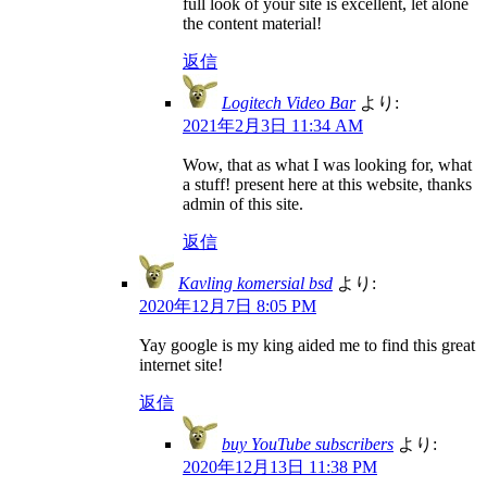
full look of your site is excellent, let alone
the content material!
返信
Logitech Video Bar
より:
2021年2月3日 11:34 AM
Wow, that as what I was looking for, what
a stuff! present here at this website, thanks
admin of this site.
返信
Kavling komersial bsd
より:
2020年12月7日 8:05 PM
Yay google is my king aided me to find this great
internet site!
返信
buy YouTube subscribers
より:
2020年12月13日 11:38 PM