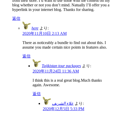
from their store. I’d want to use some with the content on my
blog whether or not you don’t mind. Natually I’ll offer you a
hyperlink in your internet blog. Thanks for sharing.
返信
here
より:
2020年11月10日 2:13 AM
There as noticeably a bundle to find out about this. I
assume you made certain nice points in features also.
返信
Tajikistan tour packages
より:
2020年11月24日 11:36 AM
I think this is a real great blog.Much thanks
again. Awesome.
返信
علاء الشريف
より:
2020年12月5日 5:33 PM