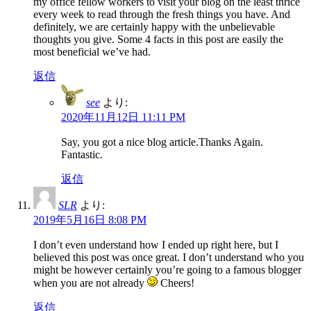
my office fellow workers to visit your blog on the least thrice
every week to read through the fresh things you have. And
definitely, we are certainly happy with the unbelievable
thoughts you give. Some 4 facts in this post are easily the
most beneficial we’ve had.
返信
see
より:
2020年11月12日 11:11 PM
Say, you got a nice blog article.Thanks Again.
Fantastic.
返信
SLR
より:
2019年5月16日 8:08 PM
I don’t even understand how I ended up right here, but I
believed this post was once great. I don’t understand who you
might be however certainly you’re going to a famous blogger
when you are not already
Cheers!
返信