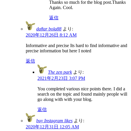
Thanks so much for the blog post.Thanks
Again. Cool.
返信
daftar bola88
より:
2020年12月26日 8:12 AM
Informative and precise Its hard to find informative and
precise information but here I noted
返信
The zen park
より:
2021年2月23日 3:07 PM
You completed various nice points there. I did a
search on the topic and found mainly people will
go along with with your blog.
返信
buy Instagram likes
より:
2020年12月31日 12:05 AM