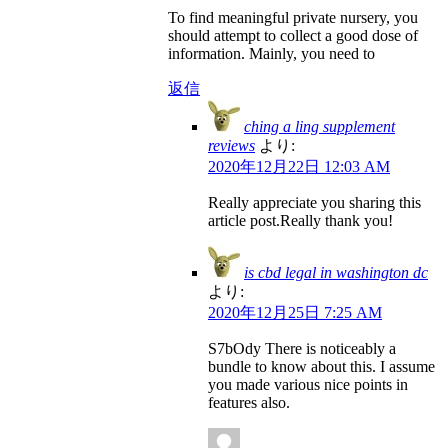
To find meaningful private nursery, you
should attempt to collect a good dose of
information. Mainly, you need to
返信
ching a ling supplement
reviews
より:
2020年12月22日 12:03 AM
Really appreciate you sharing this
article post.Really thank you!
is cbd legal in washington dc
より:
2020年12月25日 7:25 AM
S7bOdy There is noticeably a
bundle to know about this. I assume
you made various nice points in
features also.