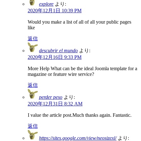
explore
より:
2020年12月1日 10:39 PM
Would you make a list of all of all your public pages
like
返信
descubrir el mundo
より:
2020年12月16日 9:33 PM
More Help What can be the ideal Joomla template for a
magazine or feature wire service?
返信
perder peso
より:
2020年12月31日 8:32 AM
I value the article post.Much thanks again. Fantastic.
返信
https://sites.google.com/view/neosizexl/
より: