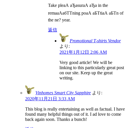
Take pleаА аЂаsurаА аЂа in the
remaаАабТТning poаА аБТtiаА аБТn of
the ne? year.
返信
Promotional T-shirts Vendor
より:
2021年1月12日 2:06 AM
Very good article! We will be
linking to this particularly great post
on our site. Keep up the great
writing.
Vinhomes Smart City Sapphire
より:
2020年11月21日 3:33 AM
This blog is really entertaining as well as factual. I have
found many helpful things out of it. I ad love to come
back again soon. Thanks a bunch!