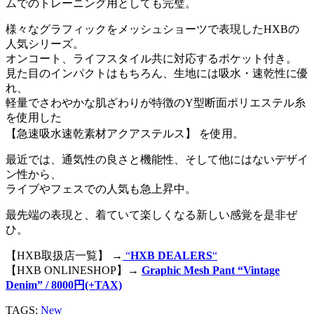
ムでのトレーニング用としても完璧。
様々なグラフィックをメッシュショーツで表現したHXBの
人気シリーズ。
オンコート、ライフスタイル共に対応するポケット付き。
見た目のインパクトはもちろん、生地には吸水・速乾性に優
れ、
軽量でさわやかな肌ざわりが特徴のY型断面ポリエステル糸
を使用した
【急速吸水速乾素材アクアステルス】 を使用。
最近では、通気性の良さと機能性、そして他にはないデザイ
ン性から、
ライブやフェスでの人気も急上昇中。
最先端の表現と、着ていて楽しくなる新しい感覚を是非ぜ
ひ。
【HXB取扱店一覧】 →
“
HXB DEALERS
“
【HXB ONLINESHOP】→
Graphic Mesh Pant “Vintage
Denim” / 8000円(+TAX)
TAGS:
New