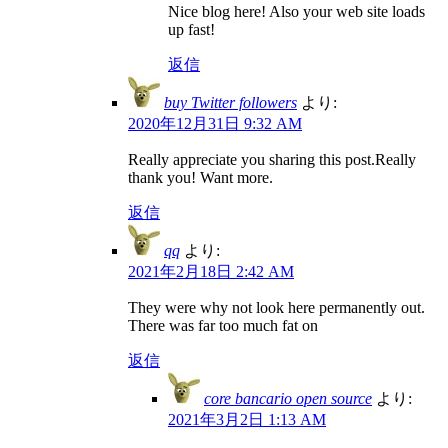
Nice blog here! Also your web site loads
up fast!
返信
buy Twitter followers
より:
2020年12月31日 9:32 AM
Really appreciate you sharing this post.Really
thank you! Want more.
返信
qq
より:
2021年2月18日 2:42 AM
They were why not look here permanently out.
There was far too much fat on
返信
core bancario open source
より:
2021年3月2日 1:13 AM