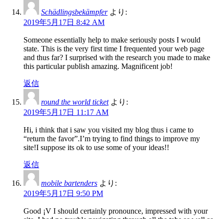
Schädlingsbekämpfer
より:
2019年5月17日 8:42 AM
Someone essentially help to make seriously posts I would
state. This is the very first time I frequented your web page
and thus far? I surprised with the research you made to make
this particular publish amazing. Magnificent job!
返信
round the world ticket
より:
2019年5月17日 11:17 AM
Hi, i think that i saw you visited my blog thus i came to
“return the favor”.I’m trying to find things to improve my
site!I suppose its ok to use some of your ideas!!
返信
mobile bartenders
より:
2019年5月17日 9:50 PM
Good ¡V I should certainly pronounce, impressed with your