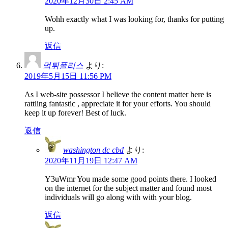
2020年12月30日 2:45 AM
Wohh exactly what I was looking for, thanks for putting
up.
返信
먹튀폴리스
より:
2019年5月15日 11:56 PM
As I web-site possessor I believe the content matter here is
rattling fantastic , appreciate it for your efforts. You should
keep it up forever! Best of luck.
返信
washington dc cbd
より:
2020年11月19日 12:47 AM
Y3uWmr You made some good points there. I looked
on the internet for the subject matter and found most
individuals will go along with with your blog.
返信