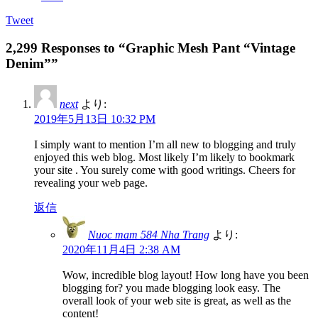
Tweet
2,299 Responses to “Graphic Mesh Pant “Vintage
Denim””
next
より:
2019年5月13日 10:32 PM
I simply want to mention I’m all new to blogging and truly
enjoyed this web blog. Most likely I’m likely to bookmark
your site . You surely come with good writings. Cheers for
revealing your web page.
返信
Nuoc mam 584 Nha Trang
より:
2020年11月4日 2:38 AM
Wow, incredible blog layout! How long have you been
blogging for? you made blogging look easy. The
overall look of your web site is great, as well as the
content!