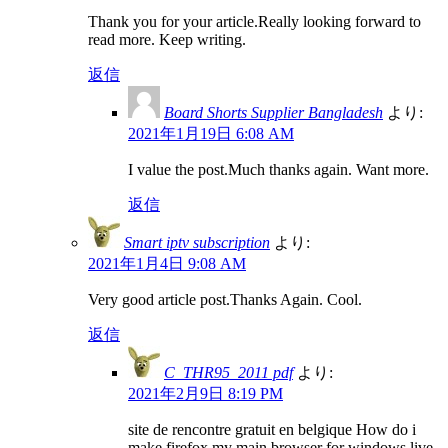
Thank you for your article.Really looking forward to
read more. Keep writing.
返信
Board Shorts Supplier Bangladesh
より:
2021年1月19日 6:08 AM
I value the post.Much thanks again. Want more.
返信
Smart iptv subscription
より:
2021年1月4日 9:08 AM
Very good article post.Thanks Again. Cool.
返信
C_THR95_2011 pdf
より:
2021年2月9日 8:19 PM
site de rencontre gratuit en belgique How do i
make firefox my main browser for windows live