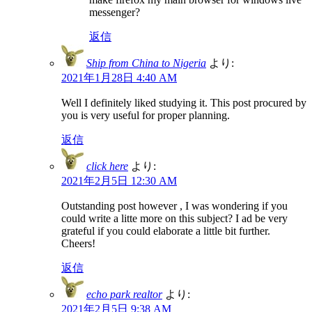
messenger?
返信
Ship from China to Nigeria
より:
2021年1月28日 4:40 AM
Well I definitely liked studying it. This post procured by
you is very useful for proper planning.
返信
click here
より:
2021年2月5日 12:30 AM
Outstanding post however , I was wondering if you
could write a litte more on this subject? I ad be very
grateful if you could elaborate a little bit further.
Cheers!
返信
echo park realtor
より:
2021年2月5日 9:38 AM