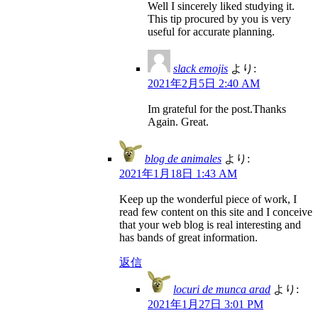
Well I sincerely liked studying it.
This tip procured by you is very
useful for accurate planning.
slack emojis
より:
2021年2月5日 2:40 AM
Im grateful for the post.Thanks
Again. Great.
blog de animales
より:
2021年1月18日 1:43 AM
Keep up the wonderful piece of work, I
read few content on this site and I conceive
that your web blog is real interesting and
has bands of great information.
返信
locuri de munca arad
より:
2021年1月27日 3:01 PM