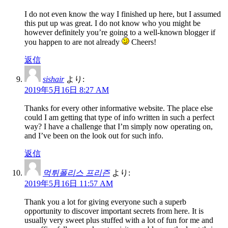
I do not even know the way I finished up here, but I assumed
this put up was great. I do not know who you might be
however definitely you’re going to a well-known blogger if
you happen to are not already
Cheers!
返信
sishair
より:
2019年5月16日 8:27 AM
Thanks for every other informative website. The place else
could I am getting that type of info written in such a perfect
way? I have a challenge that I’m simply now operating on,
and I’ve been on the look out for such info.
返信
먹튀폴리스 프리즌
より:
2019年5月16日 11:57 AM
Thank you a lot for giving everyone such a superb
opportunity to discover important secrets from here. It is
usually very sweet plus stuffed with a lot of fun for me and