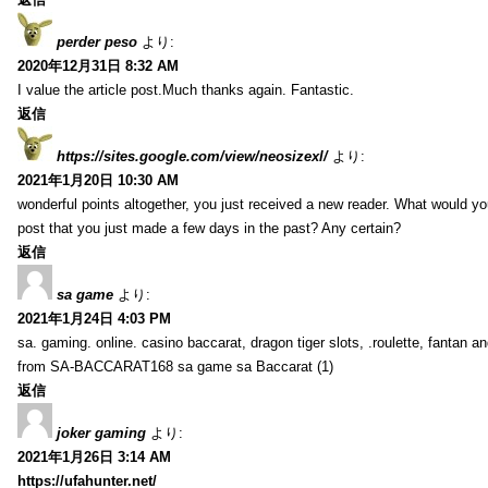
perder peso
より:
2020年12月31日 8:32 AM
I value the article post.Much thanks again. Fantastic.
返信
https://sites.google.com/view/neosizexl/
より:
2021年1月20日 10:30 AM
wonderful points altogether, you just received a new reader. What would y
post that you just made a few days in the past? Any certain?
返信
sa game
より:
2021年1月24日 4:03 PM
sa. gaming. online. casino baccarat, dragon tiger slots, .roulette, fantan 
from SA-BACCARAT168 sa game sa Baccarat (1)
返信
joker gaming
より:
2021年1月26日 3:14 AM
https://ufahunter.net/