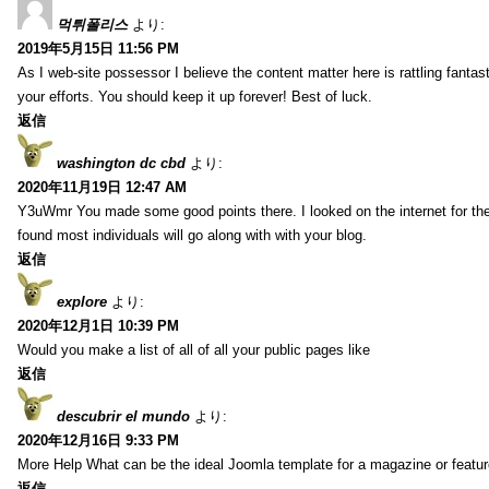
먹튀폴리스
より:
2019年5月15日 11:56 PM
As I web-site possessor I believe the content matter here is rattling fantasti
your efforts. You should keep it up forever! Best of luck.
返信
washington dc cbd
より:
2020年11月19日 12:47 AM
Y3uWmr You made some good points there. I looked on the internet for the
found most individuals will go along with with your blog.
返信
explore
より:
2020年12月1日 10:39 PM
Would you make a list of all of all your public pages like
返信
descubrir el mundo
より:
2020年12月16日 9:33 PM
More Help What can be the ideal Joomla template for a magazine or featur
返信