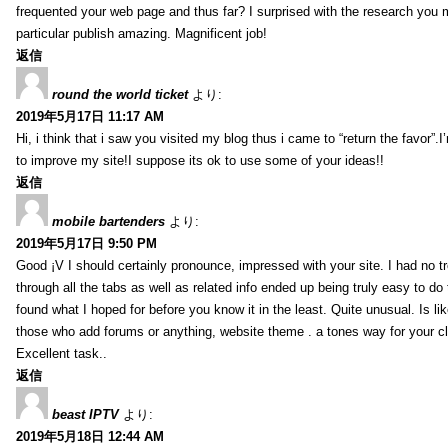
frequented your web page and thus far? I surprised with the research you
particular publish amazing. Magnificent job!
返信
round the world ticket
より:
2019年5月17日 11:17 AM
Hi, i think that i saw you visited my blog thus i came to “return the favor”.I’
to improve my site!I suppose its ok to use some of your ideas!!
返信
mobile bartenders
より:
2019年5月17日 9:50 PM
Good ¡V I should certainly pronounce, impressed with your site. I had no t
through all the tabs as well as related info ended up being truly easy to do
found what I hoped for before you know it in the least. Quite unusual. Is like
those who add forums or anything, website theme . a tones way for your c
Excellent task..
返信
beast IPTV
より:
2019年5月18日 12:44 AM