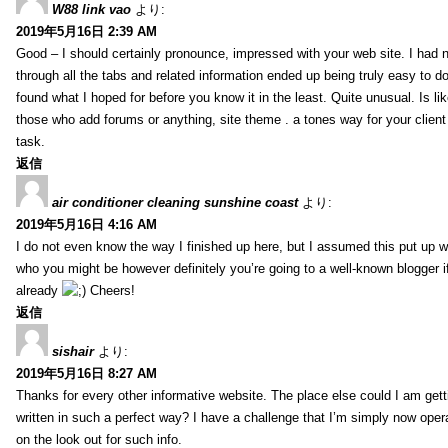
W88 link vao
より:
2019年5月16日 2:39 AM
Good – I should certainly pronounce, impressed with your web site. I had n
through all the tabs and related information ended up being truly easy to do
found what I hoped for before you know it in the least. Quite unusual. Is like
those who add forums or anything, site theme . a tones way for your clien
task.
返信
air conditioner cleaning sunshine coast
より:
2019年5月16日 4:16 AM
I do not even know the way I finished up here, but I assumed this put up w
who you might be however definitely you’re going to a well-known blogger i
already
Cheers!
返信
sishair
より:
2019年5月16日 8:27 AM
Thanks for every other informative website. The place else could I am getti
written in such a perfect way? I have a challenge that I’m simply now oper
on the look out for such info.