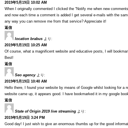
2019年5月19日 10:02 AM
When I originally commented I clicked the “Notify me when new comment
and now each time a comment is added I get several e-mails with the sa
any way you can remove me from that service? Appreciate it!
返信
location brabus
より:
2019年5月19日 10:25 AM
Of course, what a magnificent website and educative posts, I will bookmark
Best!
返信
Seo agency
より:
2019年5月19日 10:40 AM
Hello there, I found your website by means of Google whilst looking for a r
website came up, it appears good. I have bookmarked it in my google bo
返信
State of Origin 2019 live streaming
より:
2019年5月19日 3:24 PM
Good day! I just wish to give an enormous thumbs up for the good informa