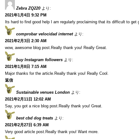
Zebra ZQ220
より:
2021年1月4日 9:32 PM
Its hard to find good help I am regularly proclaiming that its difficult to get
comprobar velocidad internet
より:
2021年2月3日 2:30 AM
wow, awesome blog post.Really thank you! Really Great.
buy Instagram followers
より:
2021年1月8日 7:15 AM
Major thanks for the article.Really thank you! Really Cool.
返信
Sustainable venues London
より:
2021年2月11日 12:02 AM
Say, you got a nice blog post.Really thank you! Great.
best cbd dog treats
より:
2021年2月27日 6:39 AM
Very good article post.Really thank you! Want more.