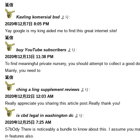
返信
Kavling komersial bsd
より:
2020年12月7日 8:05 PM
Yay google is my king aided me to find this great internet site!
返信
buy YouTube subscribers
より:
2020年12月13日 11:38 PM
To find meaningful private nursery, you should attempt to collect a good do
Mainly, you need to
返信
ching a ling supplement reviews
より:
2020年12月22日 12:03 AM
Really appreciate you sharing this article post.Really thank you!
is cbd legal in washington dc
より:
2020年12月25日 7:25 AM
S7bOdy There is noticeably a bundle to know about this. I assume you ma
in features also.