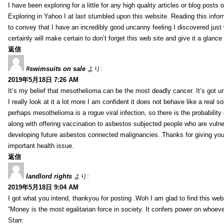
I have been exploring for a little for any high quality articles or blog posts o
Exploring in Yahoo I at last stumbled upon this website. Reading this info
to convey that I have an incredibly good uncanny feeling I discovered just
certainly will make certain to don’t forget this web site and give it a glanc
返信
#swimsuits on sale
より:
2019年5月18日 7:26 AM
It’s my belief that mesothelioma can be the most deadly cancer. It’s got u
I really look at it a lot more I am confident it does not behave like a real s
perhaps mesothelioma is a rogue viral infection, so there is the probability
along with offering vaccination to asbestos subjected people who are vulner
developing future asbestos connected malignancies. Thanks for giving your
important health issue.
返信
landlord rights
より:
2019年5月18日 9:04 AM
I got what you intend, thankyou for posting .Woh I am glad to find this web
“Money is the most egalitarian force in society. It confers power on whoeve
Starr.