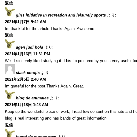
返信
girls initiative in recreation and leisurely sports
より:
2021年1月7日 9:42 AM
Im thankful for the article.Thanks Again. Awesome.
返信
agen judi bola
より:
2021年1月16日 11:31 PM
Well I sincerely liked studying it. This tip procured by you is very useful f
slack emojis
より:
2021年2月5日 2:40 AM
Im grateful for the post.Thanks Again. Great.
blog de animales
より:
2021年1月18日 1:43 AM
Keep up the wonderful piece of work, I read few content on this site and I
blog is real interesting and has bands of great information.
返信
locuri de munca arad
より: