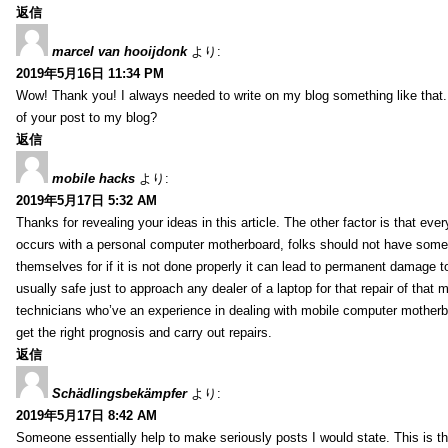
返信
marcel van hooijdonk
より:
2019年5月16日 11:34 PM
Wow! Thank you! I always needed to write on my blog something like that.
of your post to my blog?
返信
mobile hacks
より:
2019年5月17日 5:32 AM
Thanks for revealing your ideas in this article. The other factor is that eve
occurs with a personal computer motherboard, folks should not have some r
themselves for if it is not done properly it can lead to permanent damage to
usually safe just to approach any dealer of a laptop for that repair of tha
technicians who’ve an experience in dealing with mobile computer mother
get the right prognosis and carry out repairs.
返信
Schädlingsbekämpfer
より:
2019年5月17日 8:42 AM
Someone essentially help to make seriously posts I would state. This is the