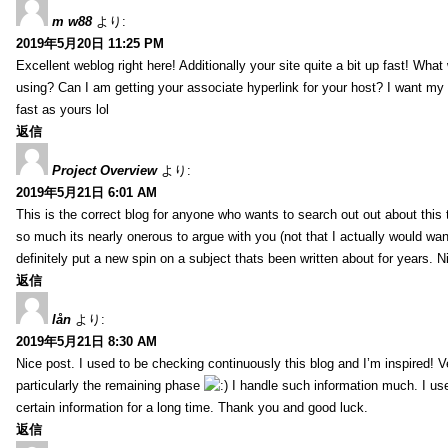
m w88
より:
2019年5月20日 11:25 PM
Excellent weblog right here! Additionally your site quite a bit up fast! Wha
using? Can I am getting your associate hyperlink for your host? I want my
fast as yours lol
返信
Project Overview
より:
2019年5月21日 6:01 AM
This is the correct blog for anyone who wants to search out out about this
so much its nearly onerous to argue with you (not that I actually would 
definitely put a new spin on a subject thats been written about for years. Ni
返信
lån
より:
2019年5月21日 8:30 AM
Nice post. I used to be checking continuously this blog and I’m inspired! V
particularly the remaining phase
I handle such information much. I used
certain information for a long time. Thank you and good luck.
返信