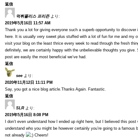
返信
먹튀폴리스 프리즌
より:
2019年5月16日 11:57 AM
Thank you a lot for giving everyone such a superb opportunity to discover
here. It is usually very sweet plus stuffed with a lot of fun for me and my o
visit your blog on the least thrice every week to read through the fresh th
definitely, we are certainly happy with the unbelievable thoughts you give.
post are easily the most beneficial we’ve had.
返信
see
より:
2020年11月12日 11:11 PM
Say, you got a nice blog article.Thanks Again. Fantastic.
返信
SLR
より:
2019年5月16日 8:08 PM
I don’t even understand how I ended up right here, but I believed this post 
understand who you might be however certainly you’re going to a famous 
not already
Cheers!