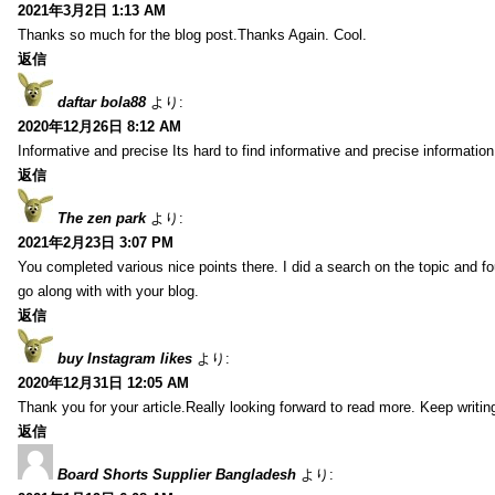
2021年3月2日 1:13 AM
Thanks so much for the blog post.Thanks Again. Cool.
返信
daftar bola88
より:
2020年12月26日 8:12 AM
Informative and precise Its hard to find informative and precise information
返信
The zen park
より:
2021年2月23日 3:07 PM
You completed various nice points there. I did a search on the topic and fo
go along with with your blog.
返信
buy Instagram likes
より:
2020年12月31日 12:05 AM
Thank you for your article.Really looking forward to read more. Keep writin
返信
Board Shorts Supplier Bangladesh
より: