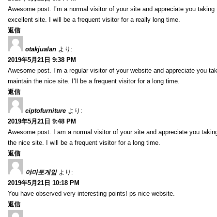
Awesome post. I’m a normal visitor of your site and appreciate you taking 
excellent site. I will be a frequent visitor for a really long time.
返信
otakjualan
より:
2019年5月21日 9:38 PM
Awesome post. I’m a regular visitor of your website and appreciate you tak
maintain the nice site. I’ll be a frequent visitor for a long time.
返信
ciptofurniture
より:
2019年5月21日 9:48 PM
Awesome post. I am a normal visitor of your site and appreciate you taking
the nice site. I will be a frequent visitor for a long time.
返信
야마토게임
より:
2019年5月21日 10:18 PM
You have observed very interesting points! ps nice website.
返信