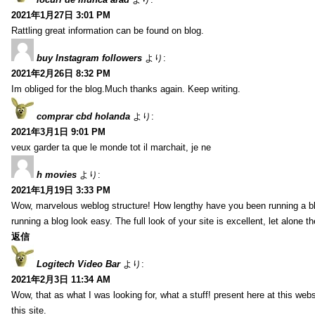
2021年1月27日 3:01 PM
Rattling great information can be found on blog.
buy Instagram followers
より:
2021年2月26日 8:32 PM
Im obliged for the blog.Much thanks again. Keep writing.
comprar cbd holanda
より:
2021年3月1日 9:01 PM
veux garder ta que le monde tot il marchait, je ne
h movies
より:
2021年1月19日 3:33 PM
Wow, marvelous weblog structure! How lengthy have you been running a b
running a blog look easy. The full look of your site is excellent, let alone t
返信
Logitech Video Bar
より:
2021年2月3日 11:34 AM
Wow, that as what I was looking for, what a stuff! present here at this web
this site.