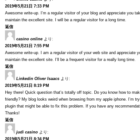
2019年5月21日 7:33 PM
Awesome write-up. I’m a regular visitor of your blog and appreciate you tak
maintain the excellent site. I will be a regular visitor for a long time.
返信
casino online
より:
2019年5月21日 7:55 PM
Awesome write-up. I am a regular visitor of your web site and appreciate y
maintain the excellent site. I’ll be a frequent visitor for a really long time.
返信
Linkedin Oliver Isaacs
より:
2019年5月21日 8:19 PM
Hey there! Quick question that’s totally off topic. Do you know how to mak
friendly? My blog looks weird when browsing from my apple iphone. I’m tryi
plugin that might be able to fix this problem. If you have any recommendat
Thanks!
返信
judi casino
より:
2019年5月21日 8:34 PM