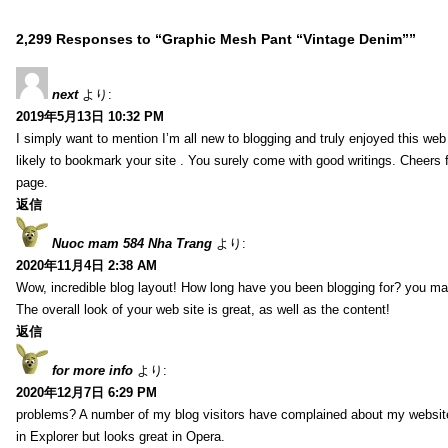
2,299 Responses to “Graphic Mesh Pant “Vintage Denim””
next
より:
2019年5月13日 10:32 PM
I simply want to mention I’m all new to blogging and truly enjoyed this web 
likely to bookmark your site . You surely come with good writings. Cheers 
page.
返信
Nuoc mam 584 Nha Trang
より:
2020年11月4日 2:38 AM
Wow, incredible blog layout! How long have you been blogging for? you ma
The overall look of your web site is great, as well as the content!
返信
for more info
より:
2020年12月7日 6:29 PM
problems? A number of my blog visitors have complained about my website
in Explorer but looks great in Opera.