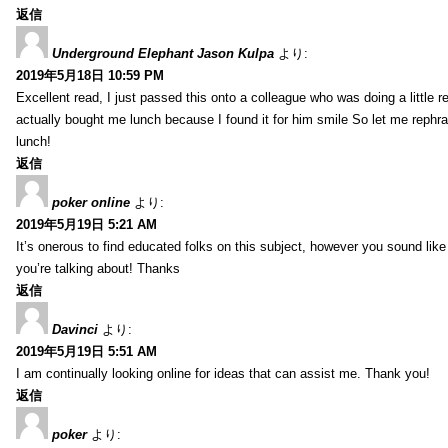
返信
Underground Elephant Jason Kulpa
より:
2019年5月18日 10:59 PM
Excellent read, I just passed this onto a colleague who was doing a little 
actually bought me lunch because I found it for him smile So let me rephra
lunch!
返信
poker online
より:
2019年5月19日 5:21 AM
It’s onerous to find educated folks on this subject, however you sound lik
you’re talking about! Thanks
返信
Davinci
より:
2019年5月19日 5:51 AM
I am continually looking online for ideas that can assist me. Thank you!
返信
poker
より: