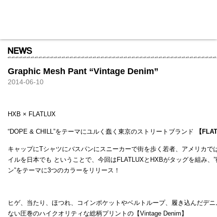
HXB
Home
Hugest
About
Academy
Contact
Store
Graphic Mesh Pant “Vintage Denim”
2014-06-10
HXB × FLATLUX
“DOPE & CHILL”をテーマにユルく蠢く東京のストリートブランド
【FLA
キャップにTシャツにバスパンにスニーカーで街を歩く若者、アメリカで
イルを日本でも ということで、今回はFLATLUXとHXBがタッグを組み、
ン”をテーマに3つのカラーをリリース！
ヒゲ、当たり、ほつれ、コインポケットやベルトループ、履き込んだデニ
ない圧巻のハイクオリティな総柄プリントの【Vintage Denim】