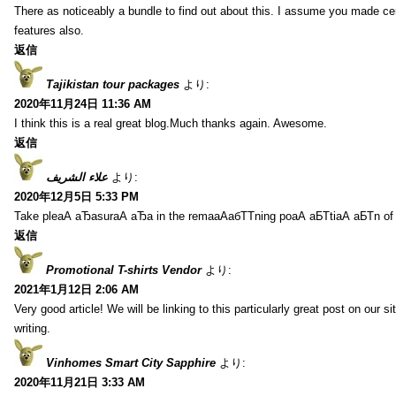
There as noticeably a bundle to find out about this. I assume you made cer
features also.
返信
Tajikistan tour packages
より:
2020年11月24日 11:36 AM
I think this is a real great blog.Much thanks again. Awesome.
返信
علاء الشريف
より:
2020年12月5日 5:33 PM
Take pleаА аЂаsurаА аЂа in the remaаАабТТning poаА аБТtiаА аБТn of
返信
Promotional T-shirts Vendor
より:
2021年1月12日 2:06 AM
Very good article! We will be linking to this particularly great post on our s
writing.
Vinhomes Smart City Sapphire
より:
2020年11月21日 3:33 AM