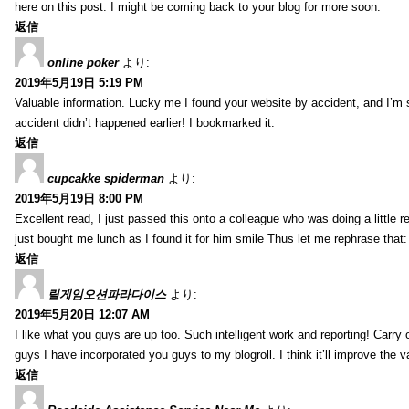
here on this post. I might be coming back to your blog for more soon.
返信
online poker
より:
2019年5月19日 5:19 PM
Valuable information. Lucky me I found your website by accident, and I’m
accident didn’t happened earlier! I bookmarked it.
返信
cupcakke spiderman
より:
2019年5月19日 8:00 PM
Excellent read, I just passed this onto a colleague who was doing a little 
just bought me lunch as I found it for him smile Thus let me rephrase that
返信
릴게임오션파라다이스
より:
2019年5月20日 12:07 AM
I like what you guys are up too. Such intelligent work and reporting! Carry
guys I have incorporated you guys to my blogroll. I think it’ll improve the v
返信