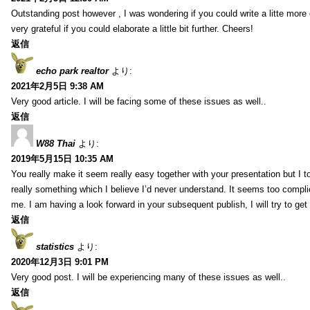
Outstanding post however , I was wondering if you could write a litte more 
very grateful if you could elaborate a little bit further. Cheers!
返信
echo park realtor
より:
2021年2月5日 9:38 AM
Very good article. I will be facing some of these issues as well..
返信
W88 Thai
より:
2019年5月15日 10:35 AM
You really make it seem really easy together with your presentation but I to
really something which I believe I’d never understand. It seems too compli
me. I am having a look forward in your subsequent publish, I will try to get 
返信
statistics
より:
2020年12月3日 9:01 PM
Very good post. I will be experiencing many of these issues as well..
返信