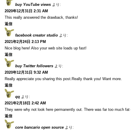
buy YouTube views
より:
2020年12月31日 2:31 AM
This really answered the drawback, thanks!
返信
facebook creator studio
より:
2021年2月24日 2:13 PM
Nice blog here! Also your web site loads up fast!
返信
buy Twitter followers
より:
2020年12月31日 9:32 AM
Really appreciate you sharing this post.Really thank you! Want more.
返信
qq
より:
2021年2月18日 2:42 AM
They were why not look here permanently out. There was far too much fat
返信
core bancario open source
より: