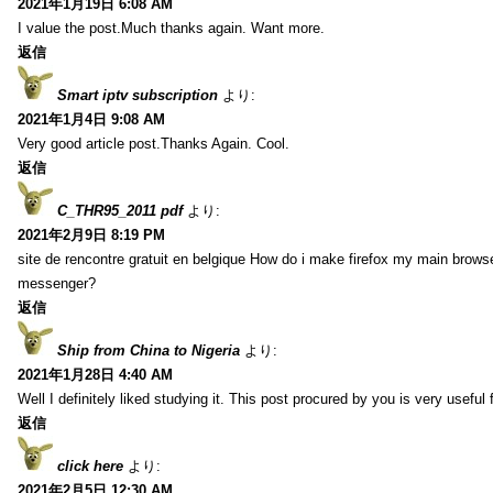
2021年1月19日 6:08 AM
I value the post.Much thanks again. Want more.
返信
Smart iptv subscription
より:
2021年1月4日 9:08 AM
Very good article post.Thanks Again. Cool.
返信
C_THR95_2011 pdf
より:
2021年2月9日 8:19 PM
site de rencontre gratuit en belgique How do i make firefox my main browse
messenger?
返信
Ship from China to Nigeria
より:
2021年1月28日 4:40 AM
Well I definitely liked studying it. This post procured by you is very useful 
返信
click here
より:
2021年2月5日 12:30 AM