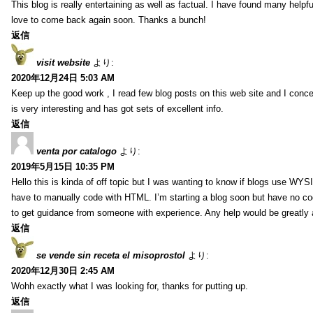
This blog is really entertaining as well as factual. I have found many helpful
love to come back again soon. Thanks a bunch!
返信
visit website
より:
2020年12月24日 5:03 AM
Keep up the good work , I read few blog posts on this web site and I conce
is very interesting and has got sets of excellent info.
返信
venta por catalogo
より:
2019年5月15日 10:35 PM
Hello this is kinda of off topic but I was wanting to know if blogs use WYS
have to manually code with HTML. I’m starting a blog soon but have no cod
to get guidance from someone with experience. Any help would be greatly 
返信
se vende sin receta el misoprostol
より:
2020年12月30日 2:45 AM
Wohh exactly what I was looking for, thanks for putting up.
返信