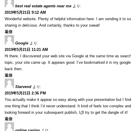
best real estate agents near me
より:
2019年5月21日 9:12 AM
Wonderful website. Plenty of helpful information here. I am sending it to 
sharing in delicious. And certainly, thanks to your sweat!
返信
Google
より:
2019年5月21日 11:21 AM
Hi there. I discovered your web site via Google at the same time as searc
topic, your site came up. It appears good. I’ve bookmarked it in my goog
back then.
返信
Starvend
より:
2019年5月21日 2:36 PM
You actually make it appear so easy along with your presentation but I find 
one thing that I think I’d never understand. It kind of feels too complex an
looking forward in your subsequent publish, I¡¦ll try to get the dangle of it!
返信
online casino
より: