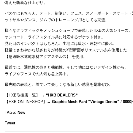
備えた斬新な仕上がり。
バスケはもちろん、デート、街使い、フェス、スノーボード・スケート・
ットサルやダンス、ジムでのトレーニング用としても完璧。
様々なグラフィックをメッシュショーツで表現したHXBの人気シリーズ。
オンコート、ライフスタイル共に対応するポケット付き。
見た目のインパクトはもちろん、生地には吸水・速乾性に優れ、
軽量でさわやかな肌ざわりが特徴のY型断面ポリエステル糸を使用した
【急速吸水速乾素材アクアステルス】 を使用。
最近では、通気性の良さと機能性、そして他にはないデザイン性から、
ライブやフェスでの人気も急上昇中。
最先端の表現と、着ていて楽しくなる新しい感覚を是非ぜひ。
【HXB取扱店一覧】 →
“
HXB DEALERS
“
【HXB ONLINESHOP】→
Graphic Mesh Pant “Vintage Denim” / 800
TAGS:
New
Tweet