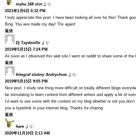
maha 168 slot
より:
2021年1月6日 6:32 PM
I truly appreciate this post. I have been looking all over for this! Thank go
Bing. You ave made my day! Thx again!
返信
Dj Taydeville
より:
2019年5月15日 7:24 PM
As soon as I observed this web site I went on reddit to share some of the 
返信
fotograf slubny Andrychow
より:
2019年5月15日 9:05 PM
Nice post. I study one thing more difficult on totally different blogs everyda
be stimulating to learn content from different writers and apply a bit of som
I’d want to use some with the content on my blog whether or not you don’t mi
you a hyperlink in your internet blog. Thanks for sharing.
返信
here
より:
2020年11月10日 2:13 AM