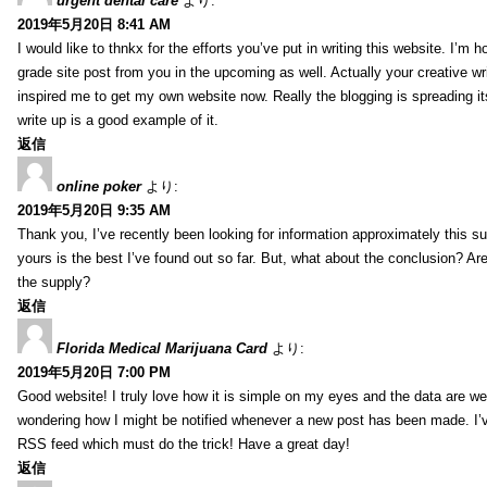
urgent dental care
より:
2019年5月20日 8:41 AM
I would like to thnkx for the efforts you’ve put in writing this website. I’m 
grade site post from you in the upcoming as well. Actually your creative wri
inspired me to get my own website now. Really the blogging is spreading it
write up is a good example of it.
返信
online poker
より:
2019年5月20日 9:35 AM
Thank you, I’ve recently been looking for information approximately this s
yours is the best I’ve found out so far. But, what about the conclusion? Ar
the supply?
返信
Florida Medical Marijuana Card
より:
2019年5月20日 7:00 PM
Good website! I truly love how it is simple on my eyes and the data are wel
wondering how I might be notified whenever a new post has been made. I’v
RSS feed which must do the trick! Have a great day!
返信