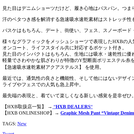
見た目はデニムショーツだけど、履き心地はバスパン。つま
汗のベタつき感を解消する急速吸水速乾素材はストレッチ性
バスケはもちろん、デート、街使い、フェス、スノーボード
様々なグラフィックをメッシュショーツで表現したHXBの人
オンコート、ライフスタイル共に対応するポケット付き。
見た目のインパクトはもちろん、生地には吸水・速乾性に優
軽量でさわやかな肌ざわりが特徴のY型断面ポリエステル糸
【急速吸水速乾素材アクアステルス】 を使用。
最近では、通気性の良さと機能性、そして他にはないデザイ
ライブやフェスでの人気も急上昇中。
最先端の表現と、着ていて楽しくなる新しい感覚を是非ぜひ
【HXB取扱店一覧】 →
“
HXB DEALERS
“
【HXB ONLINESHOP】→
Graphic Mesh Pant “Vintage Deni
TAGS:
New
Tweet