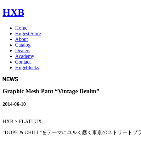
HXB
Home
Hugest Store
About
Catalog
Dealers
Academy
Contact
Hugeblocks
Graphic Mesh Pant “Vintage Denim”
2014-06-10
HXB × FLATLUX
“DOPE & CHILL”をテーマにユルく蠢く東京のストリート