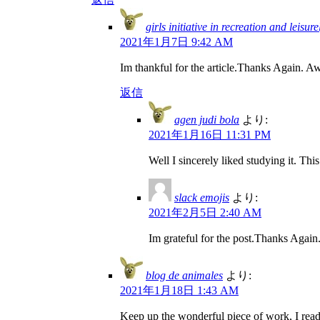
girls initiative in recreation and leisure
2021年1月7日 9:42 AM
Im thankful for the article.Thanks Again. 
返信
agen judi bola
より:
2021年1月16日 11:31 PM
Well I sincerely liked studying it. Thi
slack emojis
より:
2021年2月5日 2:40 AM
Im grateful for the post.Thanks Again.
blog de animales
より:
2021年1月18日 1:43 AM
Keep up the wonderful piece of work, I read 