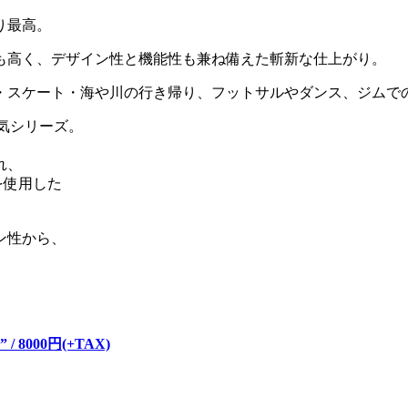
り最高。
も高く、デザイン性と機能性も兼ね備えた斬新な仕上がり。
・スケート・海や川の行き帰り、フットサルやダンス、ジムで
気シリーズ。
れ、
を使用した
ン性から、
。
m” / 8000円(+TAX)