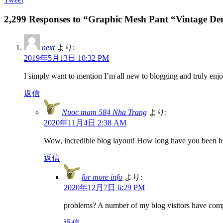
2,299 Responses to “Graphic Mesh Pant “Vintage D
next
より:
2019年5月13日 10:32 PM
I simply want to mention I’m all new to blogging and truly enj
返信
Nuoc mam 584 Nha Trang
より:
2020年11月4日 2:38 AM
Wow, incredible blog layout! How long have you been blog
返信
for more info
より:
2020年12月7日 6:29 PM
problems? A number of my blog visitors have compl
返信