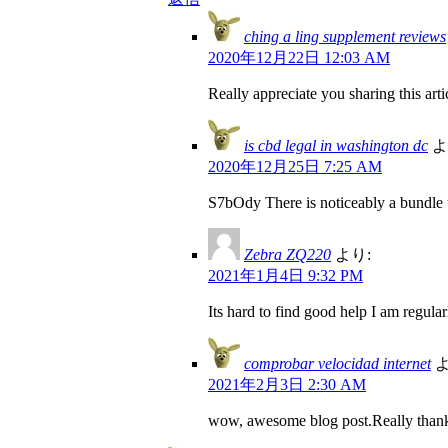
ching a ling supplement reviews
2020年12月22日 12:03 AM
Really appreciate you sharing this art
is cbd legal in washington dc
よ
2020年12月25日 7:25 AM
S7bOdy There is noticeably a bundle t
Zebra ZQ220
より:
2021年1月4日 9:32 PM
Its hard to find good help I am regularl
comprobar velocidad internet
よ
2021年2月3日 2:30 AM
wow, awesome blog post.Really thank