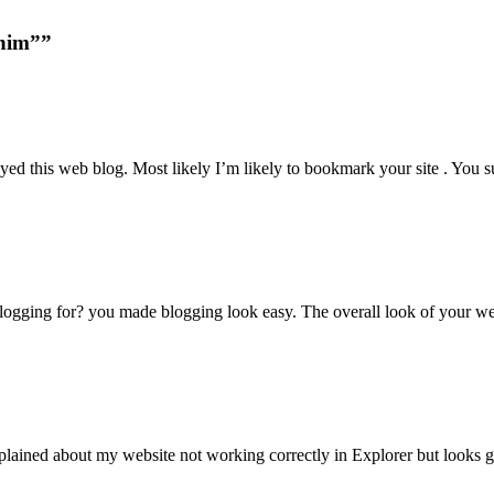
enim””
oyed this web blog. Most likely I’m likely to bookmark your site . You
ging for? you made blogging look easy. The overall look of your web s
ained about my website not working correctly in Explorer but looks g