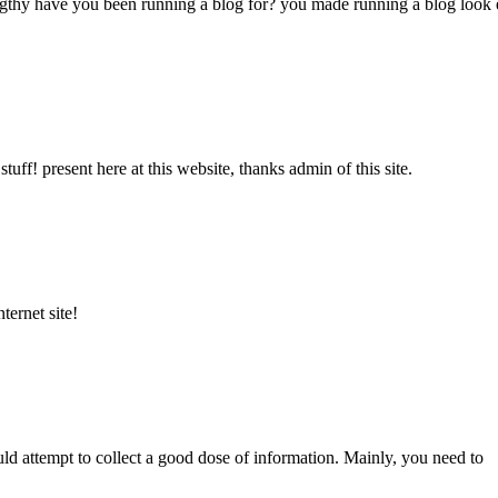
y have you been running a blog for? you made running a blog look easy.
uff! present here at this website, thanks admin of this site.
ternet site!
ld attempt to collect a good dose of information. Mainly, you need to