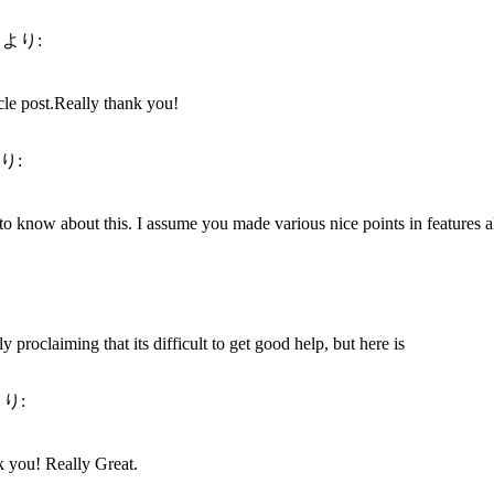
より:
icle post.Really thank you!
り:
o know about this. I assume you made various nice points in features a
y proclaiming that its difficult to get good help, but here is
り:
 you! Really Great.