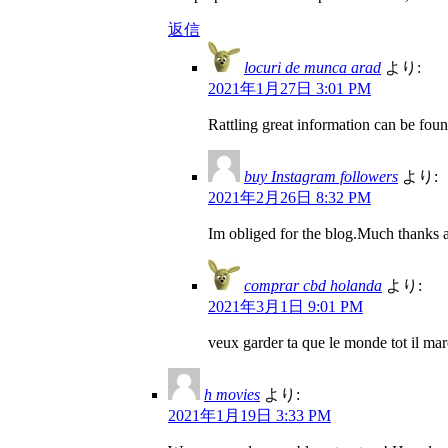
返信
locuri de munca arad
より:
2021年1月27日 3:01 PM
Rattling great information can be fou
buy Instagram followers
より:
2021年2月26日 8:32 PM
Im obliged for the blog.Much thanks 
comprar cbd holanda
より:
2021年3月1日 9:01 PM
veux garder ta que le monde tot il marc
h movies
より:
2021年1月19日 3:33 PM