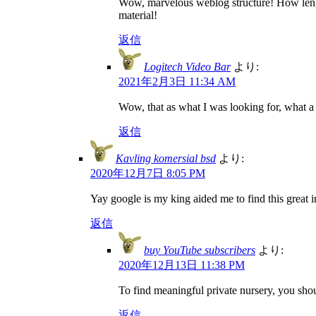
Wow, marvelous weblog structure! How length
material!
返信
Logitech Video Bar
より:
2021年2月3日 11:34 AM
Wow, that as what I was looking for, what a st
返信
Kavling komersial bsd
より:
2020年12月7日 8:05 PM
Yay google is my king aided me to find this great in
返信
buy YouTube subscribers
より:
2020年12月13日 11:38 PM
To find meaningful private nursery, you shou
返信