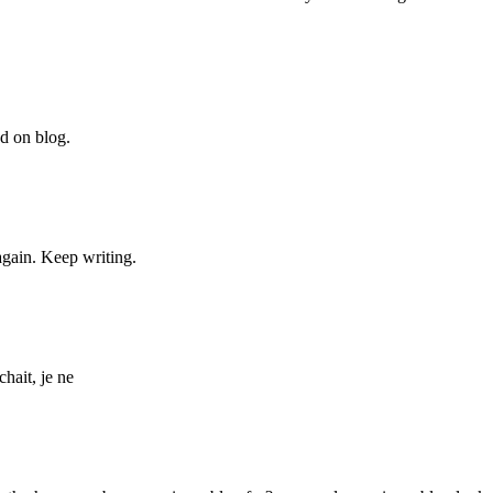
nd on blog.
again. Keep writing.
hait, je ne