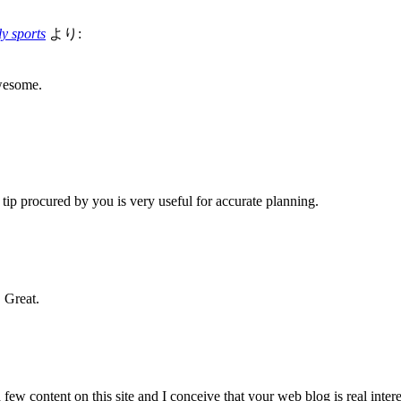
ly sports
より:
Awesome.
s tip procured by you is very useful for accurate planning.
 Great.
few content on this site and I conceive that your web blog is real inter