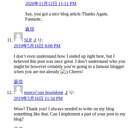
2020年11月12日 11:11 PM
Say, you got a nice blog article.Thanks Again.
Fantastic.
返信
SLR
より:
2019年5月16日 8:08 PM
I don’t even understand how I ended up right here, but I
believed this post was once great. I don’t understand who you
might be however certainly you’re going to a famous blogger
when you are not already
Cheers!
返信
marcel van hooijdonk
より:
2019年5月16日 11:34 PM
Wow! Thank you! I always needed to write on my blog
something like that. Can I implement a part of your post to my
blog?