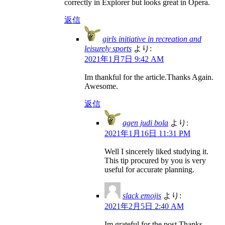
correctly in Explorer but looks great in Opera.
返信
girls initiative in recreation and
leisurely sports
より:
2021年1月7日 9:42 AM
Im thankful for the article.Thanks Again.
Awesome.
返信
agen judi bola
より:
2021年1月16日 11:31 PM
Well I sincerely liked studying it.
This tip procured by you is very
useful for accurate planning.
slack emojis
より:
2021年2月5日 2:40 AM
Im grateful for the post.Thanks