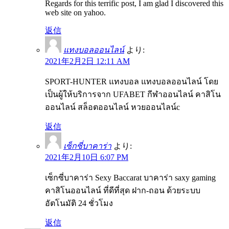
Regards for this terrific post, I am glad I discovered this
web site on yahoo.
返信
แทงบอลออนไลน์
より:
2021年2月2日 12:11 AM
SPORT-HUNTER แทงบอล แทงบอลออนไลน์ โดย
เป็นผู้ให้บริการจาก UFABET กีฬาออนไลน์ คาสิโน
ออนไลน์ สล็อตออนไลน์ หวยออนไลน์c
返信
เซ็กซี่บาคาร่า
より:
2021年2月10日 6:07 PM
เซ็กซี่บาคาร่า Sexy Baccarat บาคาร่า saxy gaming
คาสิโนออนไลน์ ที่ดีที่สุด ฝาก-ถอน ด้วยระบบ
อัตโนมัติ 24 ชั่วโมง
返信