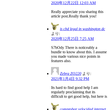
2020年12月22日 12:03 AM
Really appreciate you sharing this
article post.Really thank you!
is cbd legal in washington dc
より:
2020年12月25日 7:25 AM
S7bOdy There is noticeably a
bundle to know about this. I assume
you made various nice points in
features also.
Zebra ZQ220
より:
2021年1月4日 9:32 PM
Its hard to find good help I am
regularly proclaiming that its
difficult to get good help, but here is
comprobar velocidad internet