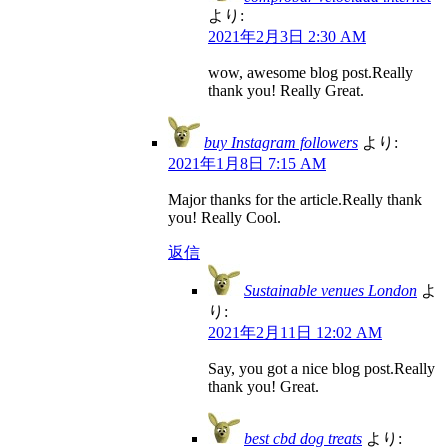
より:
2021年2月3日 2:30 AM
wow, awesome blog post.Really
thank you! Really Great.
buy Instagram followers
より:
2021年1月8日 7:15 AM
Major thanks for the article.Really thank
you! Really Cool.
返信
Sustainable venues London
よ
り:
2021年2月11日 12:02 AM
Say, you got a nice blog post.Really
thank you! Great.
best cbd dog treats
より: