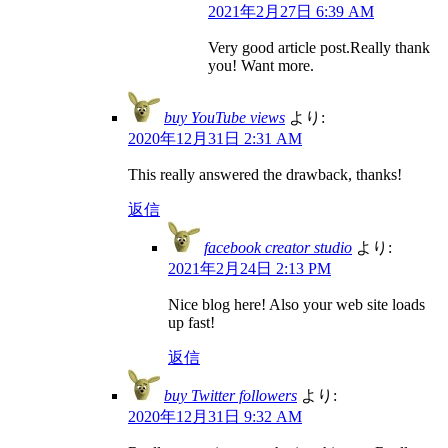
2021年2月27日 6:39 AM
Very good article post.Really thank
you! Want more.
buy YouTube views
より:
2020年12月31日 2:31 AM
This really answered the drawback, thanks!
返信
facebook creator studio
より:
2021年2月24日 2:13 PM
Nice blog here! Also your web site loads
up fast!
返信
buy Twitter followers
より:
2020年12月31日 9:32 AM