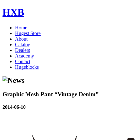
HXB
Home
Hugest Store
About
Catalog
Dealers
Academy
Contact
Hugeblocks
Graphic Mesh Pant “Vintage Denim”
2014-06-10