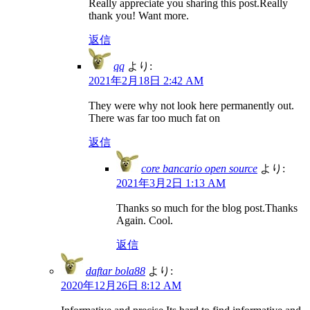
Really appreciate you sharing this post.Really
thank you! Want more.
返信
qq
より:
2021年2月18日 2:42 AM
They were why not look here permanently out.
There was far too much fat on
返信
core bancario open source
より:
2021年3月2日 1:13 AM
Thanks so much for the blog post.Thanks
Again. Cool.
返信
daftar bola88
より:
2020年12月26日 8:12 AM