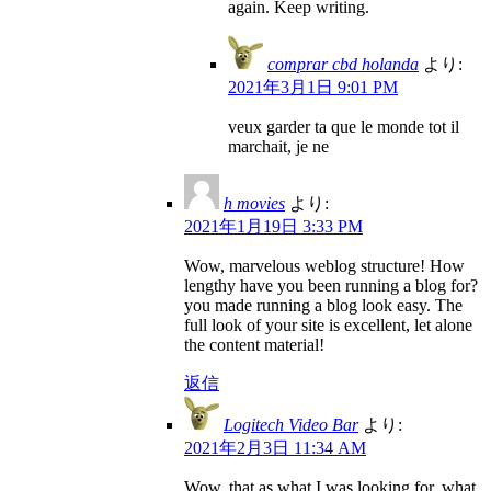
again. Keep writing.
comprar cbd holanda
より:
2021年3月1日 9:01 PM
veux garder ta que le monde tot il
marchait, je ne
h movies
より:
2021年1月19日 3:33 PM
Wow, marvelous weblog structure! How
lengthy have you been running a blog for?
you made running a blog look easy. The
full look of your site is excellent, let alone
the content material!
返信
Logitech Video Bar
より:
2021年2月3日 11:34 AM
Wow, that as what I was looking for, what