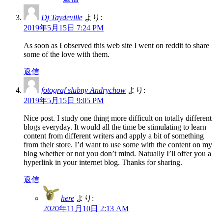
Dj Taydeville
より:
2019年5月15日 7:24 PM
As soon as I observed this web site I went on reddit to share
some of the love with them.
返信
fotograf slubny Andrychow
より:
2019年5月15日 9:05 PM
Nice post. I study one thing more difficult on totally different
blogs everyday. It would all the time be stimulating to learn
content from different writers and apply a bit of something
from their store. I’d want to use some with the content on my
blog whether or not you don’t mind. Natually I’ll offer you a
hyperlink in your internet blog. Thanks for sharing.
返信
here
より:
2020年11月10日 2:13 AM