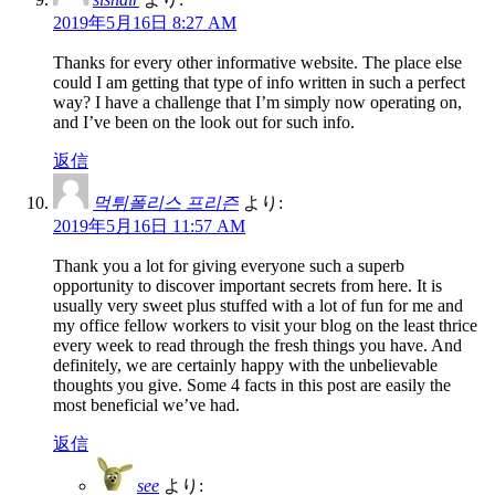
2019年5月16日 8:27 AM
Thanks for every other informative website. The place else
could I am getting that type of info written in such a perfect
way? I have a challenge that I’m simply now operating on,
and I’ve been on the look out for such info.
返信
먹튀폴리스 프리즌
より:
2019年5月16日 11:57 AM
Thank you a lot for giving everyone such a superb
opportunity to discover important secrets from here. It is
usually very sweet plus stuffed with a lot of fun for me and
my office fellow workers to visit your blog on the least thrice
every week to read through the fresh things you have. And
definitely, we are certainly happy with the unbelievable
thoughts you give. Some 4 facts in this post are easily the
most beneficial we’ve had.
返信
see
より: