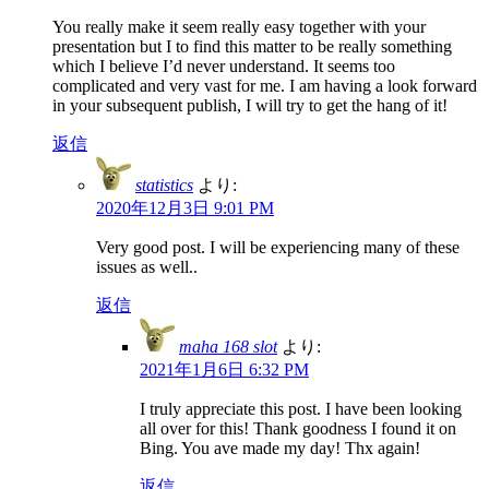
You really make it seem really easy together with your
presentation but I to find this matter to be really something
which I believe I’d never understand. It seems too
complicated and very vast for me. I am having a look forward
in your subsequent publish, I will try to get the hang of it!
返信
statistics
より:
2020年12月3日 9:01 PM
Very good post. I will be experiencing many of these
issues as well..
返信
maha 168 slot
より:
2021年1月6日 6:32 PM
I truly appreciate this post. I have been looking
all over for this! Thank goodness I found it on
Bing. You ave made my day! Thx again!
返信