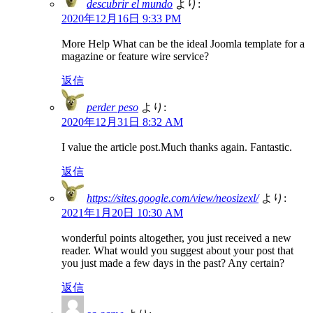
descubrir el mundo
より:
2020年12月16日 9:33 PM
More Help What can be the ideal Joomla template for a
magazine or feature wire service?
返信
perder peso
より:
2020年12月31日 8:32 AM
I value the article post.Much thanks again. Fantastic.
返信
https://sites.google.com/view/neosizexl/
より:
2021年1月20日 10:30 AM
wonderful points altogether, you just received a new
reader. What would you suggest about your post that
you just made a few days in the past? Any certain?
返信