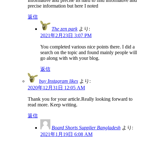
Informative and precise Its hard to find informative and
precise information but here I noted
返信
The zen park
より:
2021年2月23日 3:07 PM
You completed various nice points there. I did a
search on the topic and found mainly people will
go along with with your blog.
返信
buy Instagram likes
より:
2020年12月31日 12:05 AM
Thank you for your article.Really looking forward to
read more. Keep writing.
返信
Board Shorts Supplier Bangladesh
より:
2021年1月19日 6:08 AM