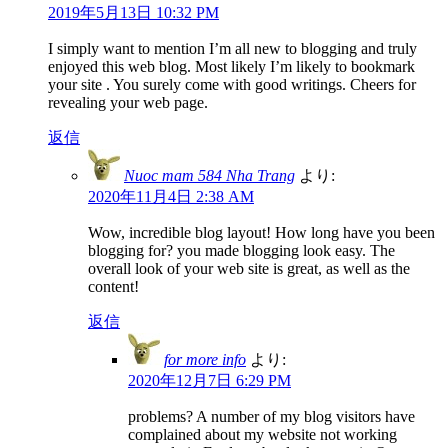
2019年5月13日 10:32 PM
I simply want to mention I’m all new to blogging and truly
enjoyed this web blog. Most likely I’m likely to bookmark
your site . You surely come with good writings. Cheers for
revealing your web page.
返信
Nuoc mam 584 Nha Trang
より:
2020年11月4日 2:38 AM
Wow, incredible blog layout! How long have you been
blogging for? you made blogging look easy. The
overall look of your web site is great, as well as the
content!
返信
for more info
より:
2020年12月7日 6:29 PM
problems? A number of my blog visitors have
complained about my website not working