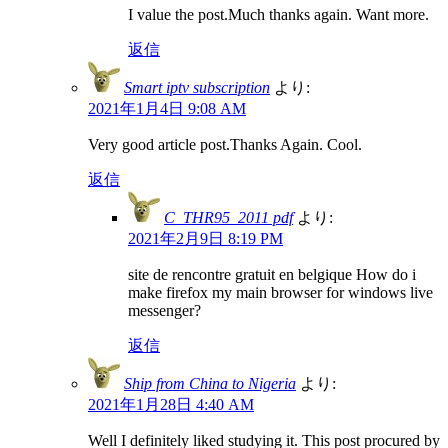
I value the post.Much thanks again. Want more.
返信
Smart iptv subscription
より:
2021年1月4日 9:08 AM
Very good article post.Thanks Again. Cool.
返信
C_THR95_2011 pdf
より:
2021年2月9日 8:19 PM
site de rencontre gratuit en belgique How do i
make firefox my main browser for windows live
messenger?
返信
Ship from China to Nigeria
より:
2021年1月28日 4:40 AM
Well I definitely liked studying it. This post procured by