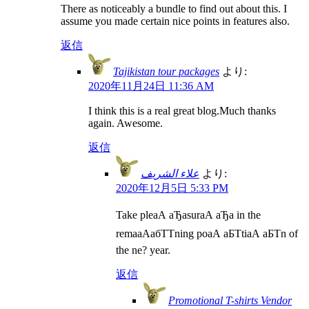
There as noticeably a bundle to find out about this. I
assume you made certain nice points in features also.
返信
Tajikistan tour packages
より:
2020年11月24日 11:36 AM
I think this is a real great blog.Much thanks
again. Awesome.
返信
علاء الشريف
より:
2020年12月5日 5:33 PM
Take pleаА аЂаsurаА аЂа in the
remaаАабТТning poаА аБТtiаА аБТn of
the ne? year.
返信
Promotional T-shirts Vendor