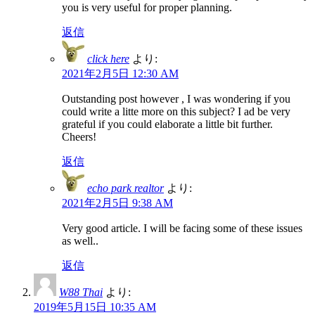
you is very useful for proper planning.
返信
click here
より:
2021年2月5日 12:30 AM
Outstanding post however , I was wondering if you
could write a litte more on this subject? I ad be very
grateful if you could elaborate a little bit further.
Cheers!
返信
echo park realtor
より:
2021年2月5日 9:38 AM
Very good article. I will be facing some of these issues
as well..
返信
W88 Thai
より:
2019年5月15日 10:35 AM