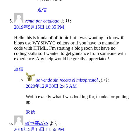
返信
venta por catalogo
より:
2019年5月15日 10:35 PM
Hello this is kinda of off topic but I was wanting to know if
blogs use WYSIWYG editors or if you have to manually
code with HTML. I’m starting a blog soon but have no
coding skills so I wanted to get guidance from someone with
experience. Any help would be greatly appreciated!
返信
se vende sin receta el misoprostol
より:
2020年12月30日 2:45 AM
Wohh exactly what I was looking for, thanks for putting
up.
返信
먹튀폴리스
より:
2019年5月15日 11:56 PM