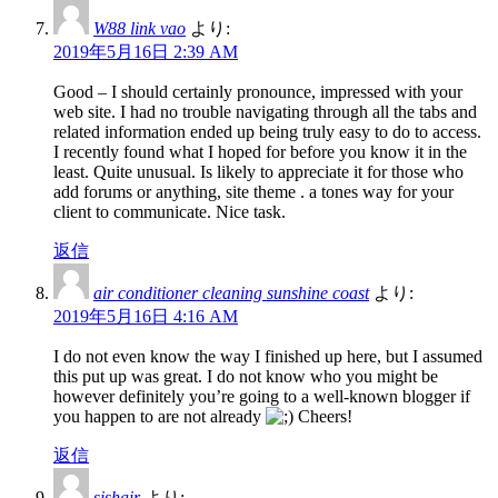
W88 link vao
より:
2019年5月16日 2:39 AM
Good – I should certainly pronounce, impressed with your
web site. I had no trouble navigating through all the tabs and
related information ended up being truly easy to do to access.
I recently found what I hoped for before you know it in the
least. Quite unusual. Is likely to appreciate it for those who
add forums or anything, site theme . a tones way for your
client to communicate. Nice task.
返信
air conditioner cleaning sunshine coast
より:
2019年5月16日 4:16 AM
I do not even know the way I finished up here, but I assumed
this put up was great. I do not know who you might be
however definitely you’re going to a well-known blogger if
you happen to are not already
Cheers!
返信
sishair
より: