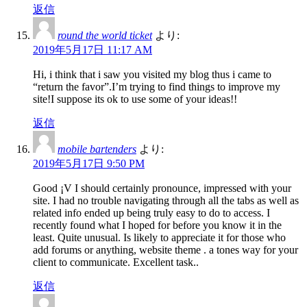
返信
round the world ticket
より:
2019年5月17日 11:17 AM
Hi, i think that i saw you visited my blog thus i came to
“return the favor”.I’m trying to find things to improve my
site!I suppose its ok to use some of your ideas!!
返信
mobile bartenders
より:
2019年5月17日 9:50 PM
Good ¡V I should certainly pronounce, impressed with your
site. I had no trouble navigating through all the tabs as well as
related info ended up being truly easy to do to access. I
recently found what I hoped for before you know it in the
least. Quite unusual. Is likely to appreciate it for those who
add forums or anything, website theme . a tones way for your
client to communicate. Excellent task..
返信