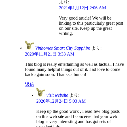
より:
2021年1月12日 2:06 AM
Very good article! We will be
linking to this particularly great post
on our site. Keep up the great
writing.
Vinhomes Smart City Sapphire
より:
2020年11月21日 3:33 AM
This blog is really entertaining as well as factual. I have
found many helpful things out of it. I ad love to come
back again soon. Thanks a bunch!
返信
visit website
より:
2020年12月24日 5:03 AM
Keep up the good work , I read few blog posts
on this web site and I conceive that your web
blog is very interesting and has got sets of
excellent info.