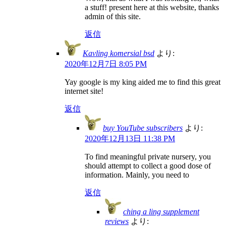
a stuff! present here at this website, thanks
admin of this site.
返信
Kavling komersial bsd
より:
2020年12月7日 8:05 PM
Yay google is my king aided me to find this great
internet site!
返信
buy YouTube subscribers
より:
2020年12月13日 11:38 PM
To find meaningful private nursery, you
should attempt to collect a good dose of
information. Mainly, you need to
返信
ching a ling supplement
reviews
より: