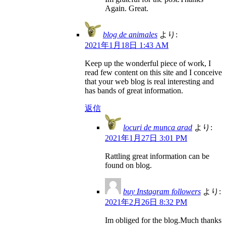
Again. Great.
blog de animales
より:
2021年1月18日 1:43 AM
Keep up the wonderful piece of work, I
read few content on this site and I conceive
that your web blog is real interesting and
has bands of great information.
返信
locuri de munca arad
より:
2021年1月27日 3:01 PM
Rattling great information can be
found on blog.
buy Instagram followers
より:
2021年2月26日 8:32 PM
Im obliged for the blog.Much thanks