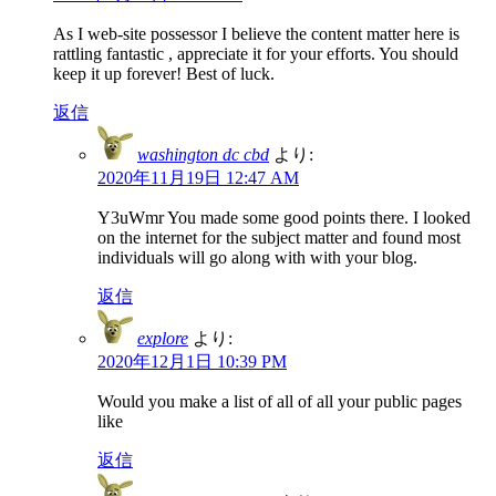
As I web-site possessor I believe the content matter here is
rattling fantastic , appreciate it for your efforts. You should
keep it up forever! Best of luck.
返信
washington dc cbd
より:
2020年11月19日 12:47 AM
Y3uWmr You made some good points there. I looked
on the internet for the subject matter and found most
individuals will go along with with your blog.
返信
explore
より:
2020年12月1日 10:39 PM
Would you make a list of all of all your public pages
like
返信