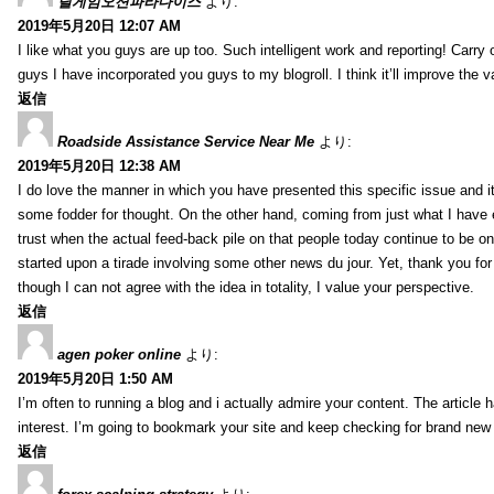
릴게임오션파라다이스
より:
2019年5月20日 12:07 AM
I like what you guys are up too. Such intelligent work and reporting! Carry
guys I have incorporated you guys to my blogroll. I think it’ll improve the v
返信
Roadside Assistance Service Near Me
より:
2019年5月20日 12:38 AM
I do love the manner in which you have presented this specific issue and 
some fodder for thought. On the other hand, coming from just what I have e
trust when the actual feed-back pile on that people today continue to be on
started upon a tirade involving some other news du jour. Yet, thank you for 
though I can not agree with the idea in totality, I value your perspective.
返信
agen poker online
より:
2019年5月20日 1:50 AM
I’m often to running a blog and i actually admire your content. The article
interest. I’m going to bookmark your site and keep checking for brand new 
返信