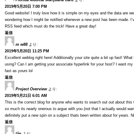
2019年5月20日 7:00 PM
Good website! I truly love how it is simple on my eyes and the data are wel
wondering how I might be notified whenever a new post has been made. I’v
RSS feed which must do the trick! Have a great day!
返信
m w88
より:
2019年5月20日 11:25 PM
Excellent weblog right here! Additionally your site quite a bit up fast! Wha
using? Can I am getting your associate hyperlink for your host? I want my
fast as yours lol
返信
Project Overview
より:
2019年5月21日 6:01 AM
This is the correct blog for anyone who wants to search out out about this
so much its nearly onerous to argue with you (not that I actually would 
definitely put a new spin on a subject thats been written about for years. Ni
返信
lån
より: