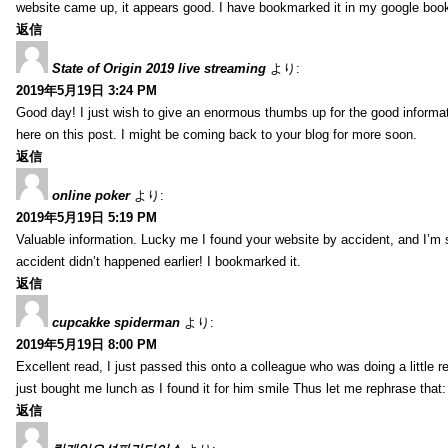
website came up, it appears good. I have bookmarked it in my google bo
返信
State of Origin 2019 live streaming
より:
2019年5月19日 3:24 PM
Good day! I just wish to give an enormous thumbs up for the good informa
here on this post. I might be coming back to your blog for more soon.
返信
online poker
より:
2019年5月19日 5:19 PM
Valuable information. Lucky me I found your website by accident, and I’m
accident didn’t happened earlier! I bookmarked it.
返信
cupcakke spiderman
より:
2019年5月19日 8:00 PM
Excellent read, I just passed this onto a colleague who was doing a little 
just bought me lunch as I found it for him smile Thus let me rephrase that
返信