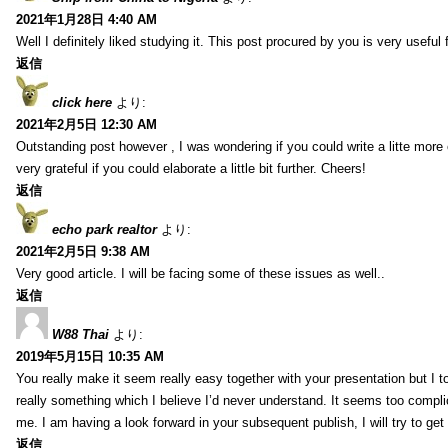
2021年1月28日 4:40 AM
Well I definitely liked studying it. This post procured by you is very useful 
返信
click here
より:
2021年2月5日 12:30 AM
Outstanding post however , I was wondering if you could write a litte more 
very grateful if you could elaborate a little bit further. Cheers!
返信
echo park realtor
より:
2021年2月5日 9:38 AM
Very good article. I will be facing some of these issues as well..
返信
W88 Thai
より:
2019年5月15日 10:35 AM
You really make it seem really easy together with your presentation but I to
really something which I believe I’d never understand. It seems too compli
me. I am having a look forward in your subsequent publish, I will try to get 
返信