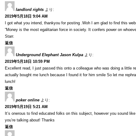
landlord rights
より:
2019年5月18日 9:04 AM
I got what you intend, thankyou for posting .Woh I am glad to find this web
“Money is the most egalitarian force in society. It confers power on whoeve
Starr.
返信
Underground Elephant Jason Kulpa
より:
2019年5月18日 10:59 PM
Excellent read, I just passed this onto a colleague who was doing a little 
actually bought me lunch because I found it for him smile So let me rephra
lunch!
返信
poker online
より:
2019年5月19日 5:21 AM
It’s onerous to find educated folks on this subject, however you sound lik
you’re talking about! Thanks
返信