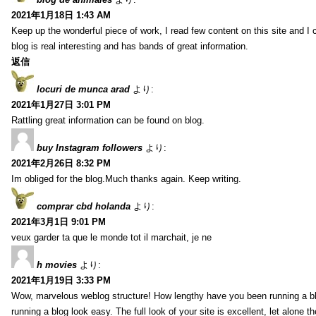
2021年1月18日 1:43 AM
Keep up the wonderful piece of work, I read few content on this site and I
blog is real interesting and has bands of great information.
返信
locuri de munca arad
より:
2021年1月27日 3:01 PM
Rattling great information can be found on blog.
buy Instagram followers
より:
2021年2月26日 8:32 PM
Im obliged for the blog.Much thanks again. Keep writing.
comprar cbd holanda
より:
2021年3月1日 9:01 PM
veux garder ta que le monde tot il marchait, je ne
h movies
より:
2021年1月19日 3:33 PM
Wow, marvelous weblog structure! How lengthy have you been running a b
running a blog look easy. The full look of your site is excellent, let alone t