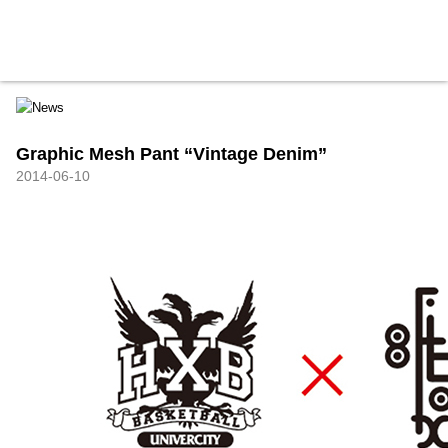
HXB
Home
Hugest
About
Academy
Contact
Store
Graphic Mesh Pant “Vintage Denim”
2014-06-10