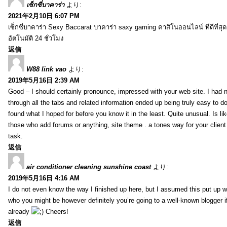
เซ็กซี่บาคาร่า
より:
2021年2月10日 6:07 PM
เซ็กซี่บาคาร่า Sexy Baccarat บาคาร่า saxy gaming คาสิโนออนไลน์ ที่ดีที่ส
อัตโนมัติ 24 ชั่วโมง
返信
W88 link vao
より:
2019年5月16日 2:39 AM
Good – I should certainly pronounce, impressed with your web site. I had n
through all the tabs and related information ended up being truly easy to do
found what I hoped for before you know it in the least. Quite unusual. Is like
those who add forums or anything, site theme . a tones way for your clien
task.
返信
air conditioner cleaning sunshine coast
より:
2019年5月16日 4:16 AM
I do not even know the way I finished up here, but I assumed this put up w
who you might be however definitely you’re going to a well-known blogger i
already
Cheers!
返信