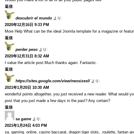
返信
descubrir el mundo
より:
2020年12月16日 9:33 PM
More Help What can be the ideal Joomla template for a magazine or featur
返信
perder peso
より:
2020年12月31日 8:32 AM
I value the article post.Much thanks again. Fantastic.
返信
https://sites.google.com/view/neosizexl/
より:
2021年1月20日 10:30 AM
wonderful points altogether, you just received a new reader. What would y
post that you just made a few days in the past? Any certain?
返信
sa game
より:
2021年1月24日 4:03 PM
sa. gaming. online. casino baccarat, dragon tiger slots, .roulette, fantan 