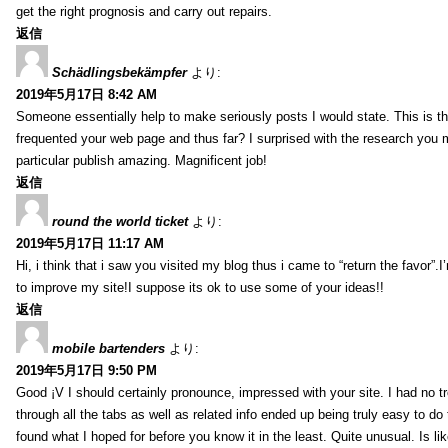
get the right prognosis and carry out repairs.
返信
Schädlingsbekämpfer
より:
2019年5月17日 8:42 AM
Someone essentially help to make seriously posts I would state. This is the
frequented your web page and thus far? I surprised with the research you
particular publish amazing. Magnificent job!
返信
round the world ticket
より:
2019年5月17日 11:17 AM
Hi, i think that i saw you visited my blog thus i came to “return the favor”.I’
to improve my site!I suppose its ok to use some of your ideas!!
返信
mobile bartenders
より:
2019年5月17日 9:50 PM
Good ¡V I should certainly pronounce, impressed with your site. I had no t
through all the tabs as well as related info ended up being truly easy to do
found what I hoped for before you know it in the least. Quite unusual. Is like