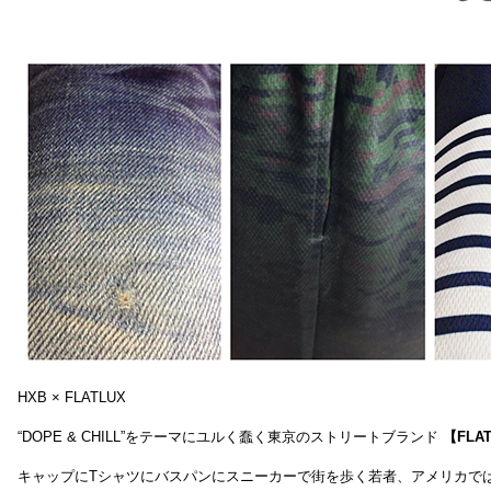
HXB × FLATLUX
“DOPE & CHILL”をテーマにユルく蠢く東京のストリートブランド
【FLA
キャップにTシャツにバスパンにスニーカーで街を歩く若者、アメリカで