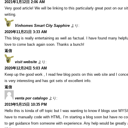
2021年1月12日 2:06 AM
Very good article! We will be linking to this particularly great post on our s
writing.
Vinhomes Smart City Sapphire
より:
2020年11月21日 3:33 AM
This blog is really entertaining as well as factual. I have found many helpful
love to come back again soon. Thanks a bunch!
返信
visit website
より:
2020年12月24日 5:03 AM
Keep up the good work , I read few blog posts on this web site and I conce
is very interesting and has got sets of excellent info.
返信
venta por catalogo
より:
2019年5月15日 10:35 PM
Hello this is kinda of off topic but I was wanting to know if blogs use WYS
have to manually code with HTML. I’m starting a blog soon but have no cod
to get guidance from someone with experience. Any help would be greatly 