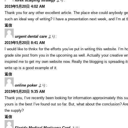
forex scalping strategy
より:
2019年5月20日 4:02 AM
Thank you for any other excellent article. The place else could anybody get 
such an ideal way of writing? I have a presentation next week, and I’m at t
返信
urgent dental care
より:
2019年5月20日 8:41 AM
I would like to thnkx for the efforts you’ve put in writing this website. I’m 
grade site post from you in the upcoming as well. Actually your creative wri
inspired me to get my own website now. Really the blogging is spreading it
write up is a good example of it.
返信
online poker
より:
2019年5月20日 9:35 AM
Thank you, I’ve recently been looking for information approximately this s
yours is the best I’ve found out so far. But, what about the conclusion? Ar
the supply?
返信
Florida Medical Marijuana Card
より: