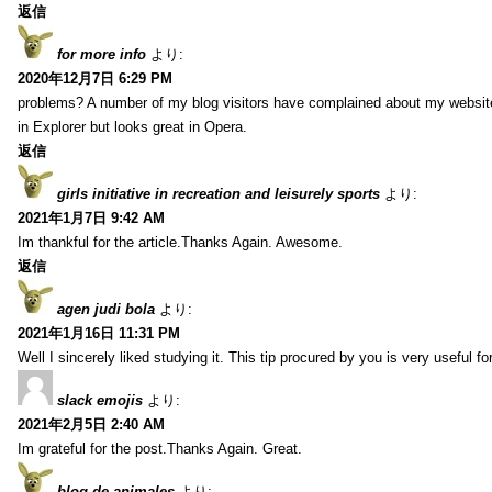
返信
for more info
より:
2020年12月7日 6:29 PM
problems? A number of my blog visitors have complained about my website
in Explorer but looks great in Opera.
返信
girls initiative in recreation and leisurely sports
より:
2021年1月7日 9:42 AM
Im thankful for the article.Thanks Again. Awesome.
返信
agen judi bola
より:
2021年1月16日 11:31 PM
Well I sincerely liked studying it. This tip procured by you is very useful f
slack emojis
より:
2021年2月5日 2:40 AM
Im grateful for the post.Thanks Again. Great.
blog de animales
より: