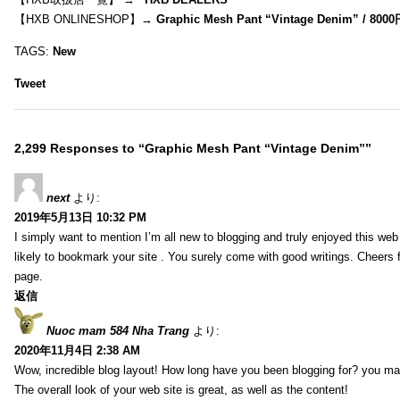
【HXB ONLINESHOP】→
Graphic Mesh Pant “Vintage Denim” / 800
TAGS:
New
Tweet
2,299 Responses to “Graphic Mesh Pant “Vintage Denim””
next
より:
2019年5月13日 10:32 PM
I simply want to mention I’m all new to blogging and truly enjoyed this web 
likely to bookmark your site . You surely come with good writings. Cheers 
page.
返信
Nuoc mam 584 Nha Trang
より:
2020年11月4日 2:38 AM
Wow, incredible blog layout! How long have you been blogging for? you ma
The overall look of your web site is great, as well as the content!