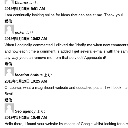
Davinci
より:
2019年5月19日 5:51 AM
I am continually looking online for ideas that can assist me. Thank you!
返信
poker
より:
2019年5月19日 10:02 AM
When I originally commented I clicked the “Notify me when new comment
and now each time a comment is added I get several e-mails with the sa
any way you can remove me from that service? Appreciate it!
返信
location brabus
より:
2019年5月19日 10:25 AM
Of course, what a magnificent website and educative posts, I will bookmark
Best!
返信
Seo agency
より:
2019年5月19日 10:40 AM
Hello there, I found your website by means of Google whilst looking for a r