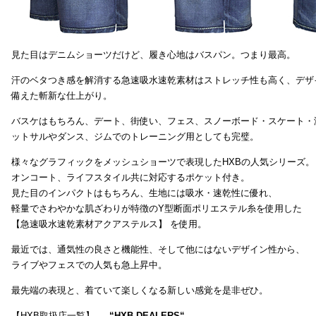
見た目はデニムショーツだけど、履き心地はバスパン。つまり最高。
汗のベタつき感を解消する急速吸水速乾素材はストレッチ性も高く、デザ
備えた斬新な仕上がり。
バスケはもちろん、デート、街使い、フェス、スノーボード・スケート・
ットサルやダンス、ジムでのトレーニング用としても完璧。
様々なグラフィックをメッシュショーツで表現したHXBの人気シリーズ。
オンコート、ライフスタイル共に対応するポケット付き。
見た目のインパクトはもちろん、生地には吸水・速乾性に優れ、
軽量でさわやかな肌ざわりが特徴のY型断面ポリエステル糸を使用した
【急速吸水速乾素材アクアステルス】 を使用。
最近では、通気性の良さと機能性、そして他にはないデザイン性から、
ライブやフェスでの人気も急上昇中。
最先端の表現と、着ていて楽しくなる新しい感覚を是非ぜひ。
【HXB取扱店一覧】 →
“
HXB DEALERS
“