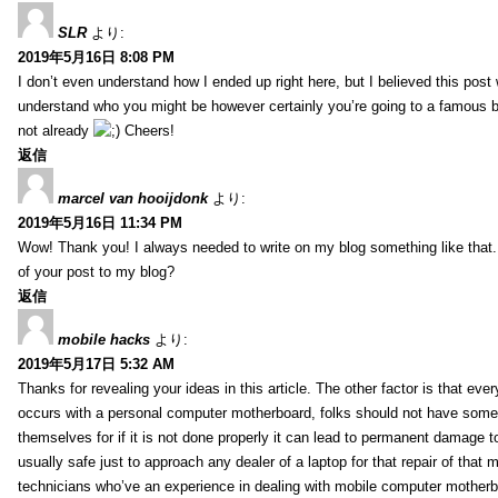
SLR
より:
2019年5月16日 8:08 PM
I don’t even understand how I ended up right here, but I believed this post 
understand who you might be however certainly you’re going to a famous 
not already
Cheers!
返信
marcel van hooijdonk
より:
2019年5月16日 11:34 PM
Wow! Thank you! I always needed to write on my blog something like that.
of your post to my blog?
返信
mobile hacks
より:
2019年5月17日 5:32 AM
Thanks for revealing your ideas in this article. The other factor is that eve
occurs with a personal computer motherboard, folks should not have some r
themselves for if it is not done properly it can lead to permanent damage to
usually safe just to approach any dealer of a laptop for that repair of tha
technicians who’ve an experience in dealing with mobile computer mother