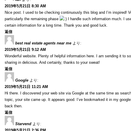
2019年5月21日 8:30 AM
Nice post. I used to be checking continuously this blog and I’m inspired! V
particularly the remaining phase
I handle such information much. I used
certain information for a long time. Thank you and good luck.
返信
best real estate agents near me
より:
2019年5月21日 9:12 AM
Wonderful website. Plenty of helpful information here. I am sending it to 
sharing in delicious. And certainly, thanks to your sweat!
返信
Google
より:
2019年5月21日 11:21 AM
Hi there. I discovered your web site via Google at the same time as searc
topic, your site came up. It appears good. I’ve bookmarked it in my goog
back then.
返信
Starvend
より:
2019年5月21日 2:36 PM