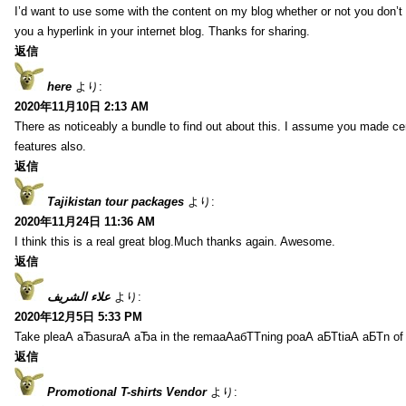
I’d want to use some with the content on my blog whether or not you don’t mi
you a hyperlink in your internet blog. Thanks for sharing.
返信
here
より:
2020年11月10日 2:13 AM
There as noticeably a bundle to find out about this. I assume you made cer
features also.
返信
Tajikistan tour packages
より:
2020年11月24日 11:36 AM
I think this is a real great blog.Much thanks again. Awesome.
返信
علاء الشريف
より:
2020年12月5日 5:33 PM
Take pleаА аЂаsurаА аЂа in the remaаАабТТning poаА аБТtiаА аБТn of
返信
Promotional T-shirts Vendor
より: