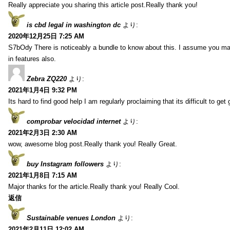
Really appreciate you sharing this article post.Really thank you!
is cbd legal in washington dc
より:
2020年12月25日 7:25 AM
S7bOdy There is noticeably a bundle to know about this. I assume you ma
in features also.
Zebra ZQ220
より:
2021年1月4日 9:32 PM
Its hard to find good help I am regularly proclaiming that its difficult to get
comprobar velocidad internet
より:
2021年2月3日 2:30 AM
wow, awesome blog post.Really thank you! Really Great.
buy Instagram followers
より:
2021年1月8日 7:15 AM
Major thanks for the article.Really thank you! Really Cool.
返信
Sustainable venues London
より:
2021年2月11日 12:02 AM