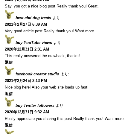
Say, you got a nice blog post.Really thank you! Great.
best cbd dog treats
より:
2021年2月27日 6:39 AM
Very good article post.Really thank you! Want more.
buy YouTube views
より:
2020年12月31日 2:31 AM
This really answered the drawback, thanks!
返信
facebook creator studio
より:
2021年2月24日 2:13 PM
Nice blog here! Also your web site loads up fast!
返信
buy Twitter followers
より:
2020年12月31日 9:32 AM
Really appreciate you sharing this post.Really thank you! Want more.
返信