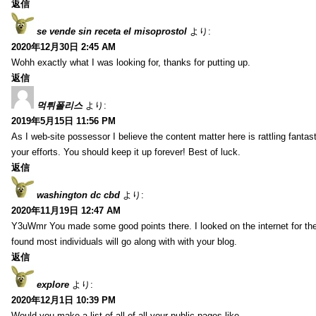
返信
se vende sin receta el misoprostol
より:
2020年12月30日 2:45 AM
Wohh exactly what I was looking for, thanks for putting up.
返信
먹튀폴리스
より:
2019年5月15日 11:56 PM
As I web-site possessor I believe the content matter here is rattling fantasti
your efforts. You should keep it up forever! Best of luck.
返信
washington dc cbd
より:
2020年11月19日 12:47 AM
Y3uWmr You made some good points there. I looked on the internet for the
found most individuals will go along with with your blog.
返信
explore
より:
2020年12月1日 10:39 PM
Would you make a list of all of all your public pages like