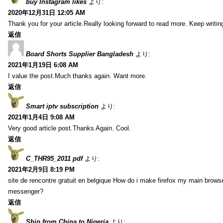
buy Instagram likes
より:
2020年12月31日 12:05 AM
Thank you for your article.Really looking forward to read more. Keep writin
返信
Board Shorts Supplier Bangladesh
より:
2021年1月19日 6:08 AM
I value the post.Much thanks again. Want more.
返信
Smart iptv subscription
より:
2021年1月4日 9:08 AM
Very good article post.Thanks Again. Cool.
返信
C_THR95_2011 pdf
より:
2021年2月9日 8:19 PM
site de rencontre gratuit en belgique How do i make firefox my main browse
messenger?
返信
Ship from China to Nigeria
より: