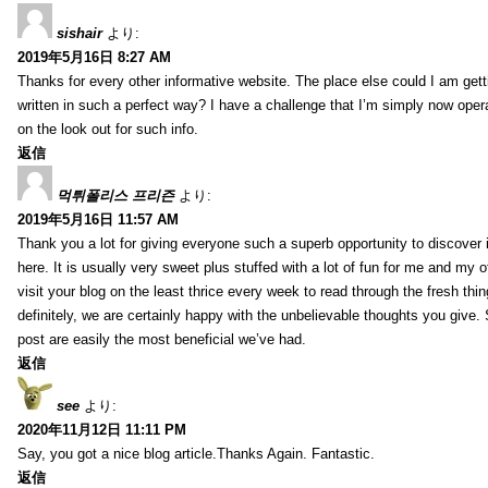
sishair
より:
2019年5月16日 8:27 AM
Thanks for every other informative website. The place else could I am getti
written in such a perfect way? I have a challenge that I’m simply now oper
on the look out for such info.
返信
먹튀폴리스 프리즌
より:
2019年5月16日 11:57 AM
Thank you a lot for giving everyone such a superb opportunity to discover
here. It is usually very sweet plus stuffed with a lot of fun for me and my o
visit your blog on the least thrice every week to read through the fresh th
definitely, we are certainly happy with the unbelievable thoughts you give.
post are easily the most beneficial we’ve had.
返信
see
より:
2020年11月12日 11:11 PM
Say, you got a nice blog article.Thanks Again. Fantastic.
返信