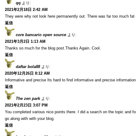
qq
より:
2021年2月18日 2:42 AM
They were why not look here permanently out. There was far too much fat
返信
core bancario open source
より:
2021年3月2日 1:13 AM
Thanks so much for the blog post.Thanks Again. Cool.
返信
daftar bola88
より:
2020年12月26日 8:12 AM
Informative and precise Its hard to find informative and precise information
返信
The zen park
より:
2021年2月23日 3:07 PM
You completed various nice points there. I did a search on the topic and fo
go along with with your blog.
返信