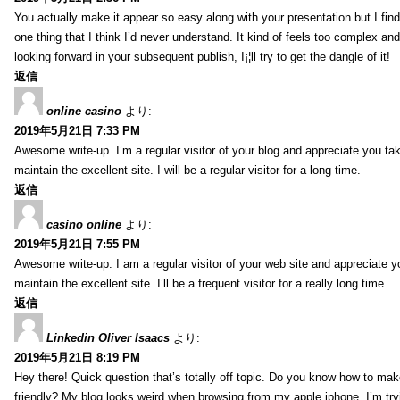
You actually make it appear so easy along with your presentation but I find 
one thing that I think I’d never understand. It kind of feels too complex an
looking forward in your subsequent publish, I¡¦ll try to get the dangle of it!
返信
online casino
より:
2019年5月21日 7:33 PM
Awesome write-up. I’m a regular visitor of your blog and appreciate you tak
maintain the excellent site. I will be a regular visitor for a long time.
返信
casino online
より:
2019年5月21日 7:55 PM
Awesome write-up. I am a regular visitor of your web site and appreciate y
maintain the excellent site. I’ll be a frequent visitor for a really long time.
返信
Linkedin Oliver Isaacs
より:
2019年5月21日 8:19 PM
Hey there! Quick question that’s totally off topic. Do you know how to mak
friendly? My blog looks weird when browsing from my apple iphone. I’m tryi