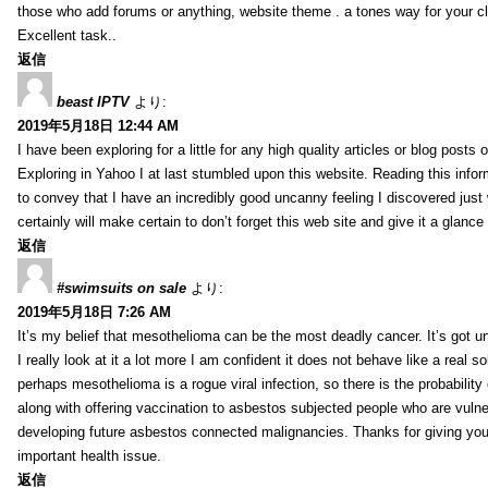
those who add forums or anything, website theme . a tones way for your c
Excellent task..
返信
beast IPTV
より:
2019年5月18日 12:44 AM
I have been exploring for a little for any high quality articles or blog posts o
Exploring in Yahoo I at last stumbled upon this website. Reading this info
to convey that I have an incredibly good uncanny feeling I discovered just
certainly will make certain to don’t forget this web site and give it a glanc
返信
#swimsuits on sale
より:
2019年5月18日 7:26 AM
It’s my belief that mesothelioma can be the most deadly cancer. It’s got u
I really look at it a lot more I am confident it does not behave like a real s
perhaps mesothelioma is a rogue viral infection, so there is the probability
along with offering vaccination to asbestos subjected people who are vulner
developing future asbestos connected malignancies. Thanks for giving your
important health issue.
返信