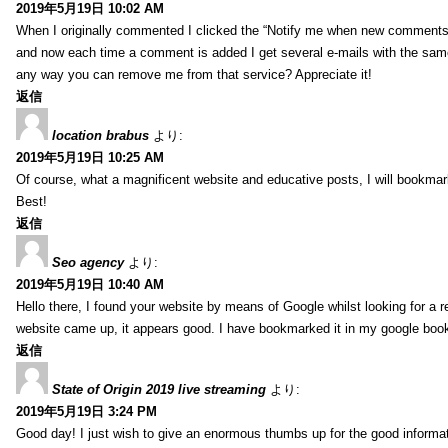
2019年5月19日 10:02 AM
When I originally commented I clicked the “Notify me when new comment
and now each time a comment is added I get several e-mails with the sa
any way you can remove me from that service? Appreciate it!
返信
location brabus
より:
2019年5月19日 10:25 AM
Of course, what a magnificent website and educative posts, I will bookmark
Best!
返信
Seo agency
より:
2019年5月19日 10:40 AM
Hello there, I found your website by means of Google whilst looking for a r
website came up, it appears good. I have bookmarked it in my google bo
返信
State of Origin 2019 live streaming
より:
2019年5月19日 3:24 PM
Good day! I just wish to give an enormous thumbs up for the good informa