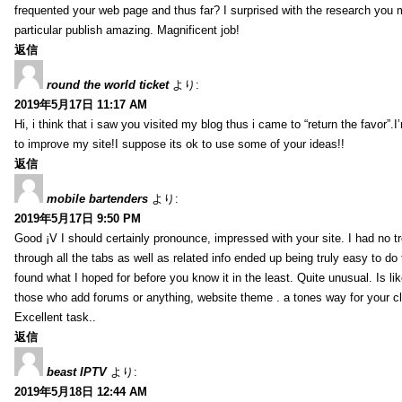
frequented your web page and thus far? I surprised with the research you
particular publish amazing. Magnificent job!
返信
round the world ticket
より:
2019年5月17日 11:17 AM
Hi, i think that i saw you visited my blog thus i came to “return the favor”.I’
to improve my site!I suppose its ok to use some of your ideas!!
返信
mobile bartenders
より:
2019年5月17日 9:50 PM
Good ¡V I should certainly pronounce, impressed with your site. I had no t
through all the tabs as well as related info ended up being truly easy to do
found what I hoped for before you know it in the least. Quite unusual. Is like
those who add forums or anything, website theme . a tones way for your c
Excellent task..
返信
beast IPTV
より:
2019年5月18日 12:44 AM