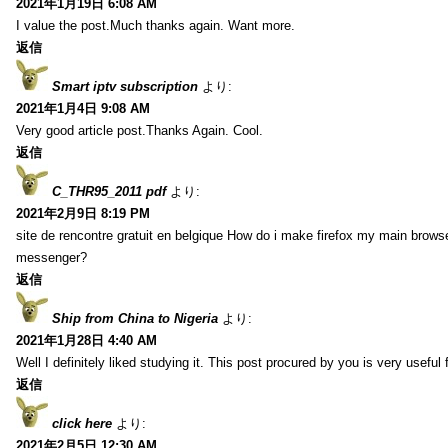
2021年1月19日 6:08 AM
I value the post.Much thanks again. Want more.
返信
Smart iptv subscription
より:
2021年1月4日 9:08 AM
Very good article post.Thanks Again. Cool.
返信
C_THR95_2011 pdf
より:
2021年2月9日 8:19 PM
site de rencontre gratuit en belgique How do i make firefox my main browse
messenger?
返信
Ship from China to Nigeria
より:
2021年1月28日 4:40 AM
Well I definitely liked studying it. This post procured by you is very useful 
返信
click here
より:
2021年2月5日 12:30 AM