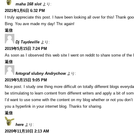
maha 168 slot
より:
2021年1月6日 6:32 PM
I truly appreciate this post. I have been looking all over for this! Thank go
Bing. You ave made my day! Thx again!
返信
Dj Taydeville
より:
2019年5月15日 7:24 PM
As soon as I observed this web site I went on reddit to share some of the 
返信
fotograf slubny Andrychow
より:
2019年5月15日 9:05 PM
Nice post. I study one thing more difficult on totally different blogs everyda
be stimulating to learn content from different writers and apply a bit of som
I’d want to use some with the content on my blog whether or not you don’t mi
you a hyperlink in your internet blog. Thanks for sharing.
返信
here
より:
2020年11月10日 2:13 AM