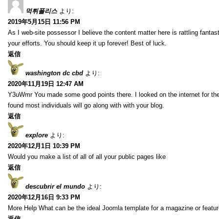
먹튀폴리스
より:
2019年5月15日 11:56 PM
As I web-site possessor I believe the content matter here is rattling fantasti
your efforts. You should keep it up forever! Best of luck.
返信
washington dc cbd
より:
2020年11月19日 12:47 AM
Y3uWmr You made some good points there. I looked on the internet for the
found most individuals will go along with with your blog.
返信
explore
より:
2020年12月1日 10:39 PM
Would you make a list of all of all your public pages like
返信
descubrir el mundo
より:
2020年12月16日 9:33 PM
More Help What can be the ideal Joomla template for a magazine or featur
返信