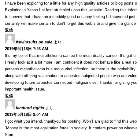
I have been exploring for a little for any high quality articles or blog posts o
Exploring in Yahoo I at last stumbled upon this website. Reading this info
to convey that I have an incredibly good uncanny feeling I discovered just
certainly will make certain to don’t forget this web site and give it a glanc
返信
#swimsuits on sale
より:
2019年5月18日 7:26 AM
It’s my belief that mesothelioma can be the most deadly cancer. It’s got u
I really look at it a lot more I am confident it does not behave like a real s
perhaps mesothelioma is a rogue viral infection, so there is the probability
along with offering vaccination to asbestos subjected people who are vulner
developing future asbestos connected malignancies. Thanks for giving your
important health issue.
返信
landlord rights
より:
2019年5月18日 9:04 AM
I got what you intend, thankyou for posting .Woh I am glad to find this web
“Money is the most egalitarian force in society. It confers power on whoeve
Starr.