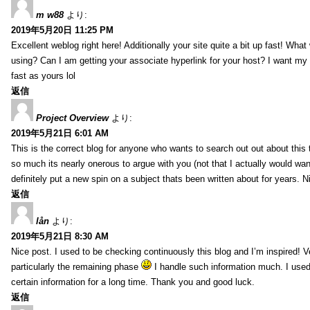
m w88
より:
2019年5月20日 11:25 PM
Excellent weblog right here! Additionally your site quite a bit up fast! Wha
using? Can I am getting your associate hyperlink for your host? I want my
fast as yours lol
返信
Project Overview
より:
2019年5月21日 6:01 AM
This is the correct blog for anyone who wants to search out out about this
so much its nearly onerous to argue with you (not that I actually would 
definitely put a new spin on a subject thats been written about for years. Ni
返信
lån
より:
2019年5月21日 8:30 AM
Nice post. I used to be checking continuously this blog and I’m inspired! V
particularly the remaining phase
I handle such information much. I used 
certain information for a long time. Thank you and good luck.
返信