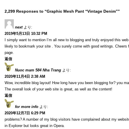
2,299 Responses to “Graphic Mesh Pant “Vintage Denim””
next
より:
2019年5月13日 10:32 PM
I simply want to mention I’m all new to blogging and truly enjoyed this web 
likely to bookmark your site . You surely come with good writings. Cheers 
page.
返信
Nuoc mam 584 Nha Trang
より:
2020年11月4日 2:38 AM
Wow, incredible blog layout! How long have you been blogging for? you ma
The overall look of your web site is great, as well as the content!
返信
for more info
より:
2020年12月7日 6:29 PM
problems? A number of my blog visitors have complained about my website
in Explorer but looks great in Opera.