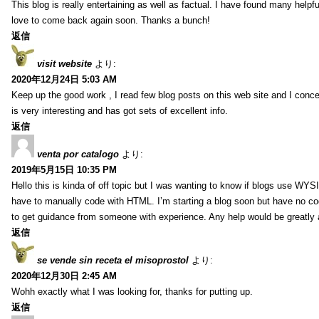
This blog is really entertaining as well as factual. I have found many helpful
love to come back again soon. Thanks a bunch!
返信
visit website
より:
2020年12月24日 5:03 AM
Keep up the good work , I read few blog posts on this web site and I conce
is very interesting and has got sets of excellent info.
返信
venta por catalogo
より:
2019年5月15日 10:35 PM
Hello this is kinda of off topic but I was wanting to know if blogs use WYS
have to manually code with HTML. I’m starting a blog soon but have no cod
to get guidance from someone with experience. Any help would be greatly 
返信
se vende sin receta el misoprostol
より:
2020年12月30日 2:45 AM
Wohh exactly what I was looking for, thanks for putting up.
返信