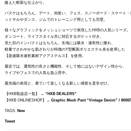
備えた斬新な仕上がり。
バスケはもちろん、デート、街使い、フェス、スノーボード・スケート・
ットサルやダンス、ジムでのトレーニング用としても完璧。
様々なグラフィックをメッシュショーツで表現したHXBの人気シリーズ。
オンコート、ライフスタイル共に対応するポケット付き。
見た目のインパクトはもちろん、生地には吸水・速乾性に優れ、
軽量でさわやかな肌ざわりが特徴のY型断面ポリエステル糸を使用した
【急速吸水速乾素材アクアステルス】 を使用。
最近では、通気性の良さと機能性、そして他にはないデザイン性から、
ライブやフェスでの人気も急上昇中。
最先端の表現と、着ていて楽しくなる新しい感覚を是非ぜひ。
【HXB取扱店一覧】 →
“
HXB DEALERS
“
【HXB ONLINESHOP】→
Graphic Mesh Pant “Vintage Denim” / 800
TAGS:
New
Tweet