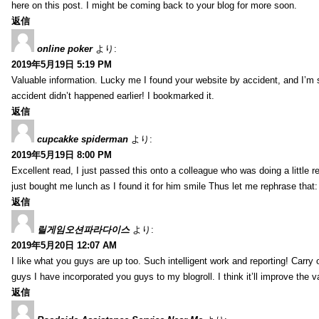
here on this post. I might be coming back to your blog for more soon.
返信
online poker
より:
2019年5月19日 5:19 PM
Valuable information. Lucky me I found your website by accident, and I’m
accident didn’t happened earlier! I bookmarked it.
返信
cupcakke spiderman
より:
2019年5月19日 8:00 PM
Excellent read, I just passed this onto a colleague who was doing a little 
just bought me lunch as I found it for him smile Thus let me rephrase that
返信
릴게임오션파라다이스
より:
2019年5月20日 12:07 AM
I like what you guys are up too. Such intelligent work and reporting! Carry
guys I have incorporated you guys to my blogroll. I think it’ll improve the v
返信