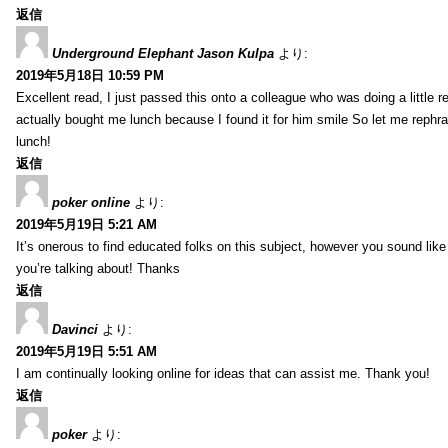
返信
Underground Elephant Jason Kulpa
より:
2019年5月18日 10:59 PM
Excellent read, I just passed this onto a colleague who was doing a little 
actually bought me lunch because I found it for him smile So let me rephra
lunch!
返信
poker online
より:
2019年5月19日 5:21 AM
It’s onerous to find educated folks on this subject, however you sound lik
you’re talking about! Thanks
返信
Davinci
より:
2019年5月19日 5:51 AM
I am continually looking online for ideas that can assist me. Thank you!
返信
poker
より: