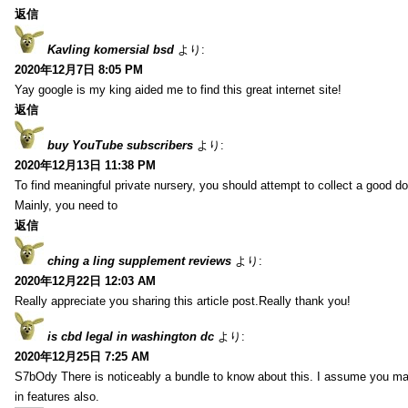
返信
Kavling komersial bsd
より:
2020年12月7日 8:05 PM
Yay google is my king aided me to find this great internet site!
返信
buy YouTube subscribers
より:
2020年12月13日 11:38 PM
To find meaningful private nursery, you should attempt to collect a good do
Mainly, you need to
返信
ching a ling supplement reviews
より:
2020年12月22日 12:03 AM
Really appreciate you sharing this article post.Really thank you!
is cbd legal in washington dc
より:
2020年12月25日 7:25 AM
S7bOdy There is noticeably a bundle to know about this. I assume you ma
in features also.