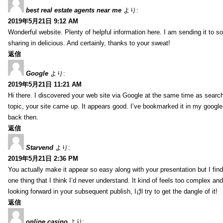
best real estate agents near me
より:
2019年5月21日 9:12 AM
Wonderful website. Plenty of helpful information here. I am sending it to 
sharing in delicious. And certainly, thanks to your sweat!
返信
Google
より:
2019年5月21日 11:21 AM
Hi there. I discovered your web site via Google at the same time as searc
topic, your site came up. It appears good. I’ve bookmarked it in my goog
back then.
返信
Starvend
より:
2019年5月21日 2:36 PM
You actually make it appear so easy along with your presentation but I find 
one thing that I think I’d never understand. It kind of feels too complex an
looking forward in your subsequent publish, I¡¦ll try to get the dangle of it!
返信
online casino
より: