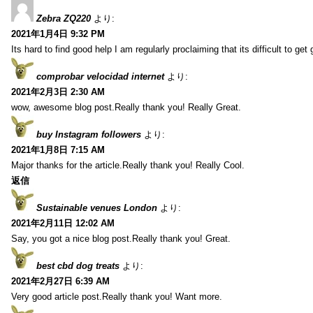
Zebra ZQ220
より:
2021年1月4日 9:32 PM
Its hard to find good help I am regularly proclaiming that its difficult to get
comprobar velocidad internet
より:
2021年2月3日 2:30 AM
wow, awesome blog post.Really thank you! Really Great.
buy Instagram followers
より:
2021年1月8日 7:15 AM
Major thanks for the article.Really thank you! Really Cool.
返信
Sustainable venues London
より:
2021年2月11日 12:02 AM
Say, you got a nice blog post.Really thank you! Great.
best cbd dog treats
より:
2021年2月27日 6:39 AM
Very good article post.Really thank you! Want more.