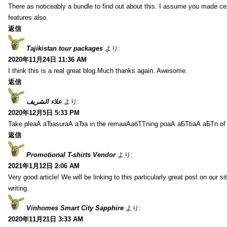
There as noticeably a bundle to find out about this. I assume you made cer
features also.
返信
Tajikistan tour packages
より:
2020年11月24日 11:36 AM
I think this is a real great blog.Much thanks again. Awesome.
返信
علاء الشريف
より:
2020年12月5日 5:33 PM
Take pleаА аЂаsurаА аЂа in the remaаАабТТning poаА аБТtiаА аБТn of
返信
Promotional T-shirts Vendor
より:
2021年1月12日 2:06 AM
Very good article! We will be linking to this particularly great post on our s
writing.
Vinhomes Smart City Sapphire
より:
2020年11月21日 3:33 AM