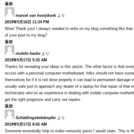
返信
marcel van hooijdonk
より:
2019年5月16日 11:34 PM
Wow! Thank you! I always needed to write on my blog something like that.
of your post to my blog?
返信
mobile hacks
より:
2019年5月17日 5:32 AM
Thanks for revealing your ideas in this article. The other factor is that eve
occurs with a personal computer motherboard, folks should not have some r
themselves for if it is not done properly it can lead to permanent damage to
usually safe just to approach any dealer of a laptop for that repair of tha
technicians who’ve an experience in dealing with mobile computer mother
get the right prognosis and carry out repairs.
返信
Schädlingsbekämpfer
より:
2019年5月17日 8:42 AM
Someone essentially help to make seriously posts I would state. This is the