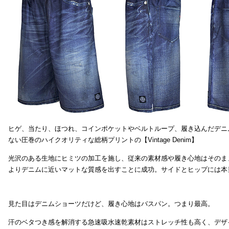
ヒゲ、当たり、ほつれ、コインポケットやベルトループ、履き込んだデニ
ない圧巻のハイクオリティな総柄プリントの【Vintage Denim】
光沢のある生地にヒミツの加工を施し、従来の素材感や履き心地はそのま
よりデニムに近いマットな質感を出すことに成功。サイドとヒップには本
見た目はデニムショーツだけど、履き心地はバスパン。つまり最高。
汗のベタつき感を解消する急速吸水速乾素材はストレッチ性も高く、デザ