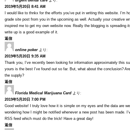
urgent dental care
より:
2019年5月20日 8:41 AM
I would like to thnkx for the efforts you’ve put in writing this website. I’m 
grade site post from you in the upcoming as well. Actually your creative wri
inspired me to get my own website now. Really the blogging is spreading it
write up is a good example of it.
返信
online poker
より:
2019年5月20日 9:35 AM
Thank you, I’ve recently been looking for information approximately this s
yours is the best I’ve found out so far. But, what about the conclusion? Ar
the supply?
返信
Florida Medical Marijuana Card
より:
2019年5月20日 7:00 PM
Good website! I truly love how it is simple on my eyes and the data are wel
wondering how I might be notified whenever a new post has been made. I’v
RSS feed which must do the trick! Have a great day!
返信