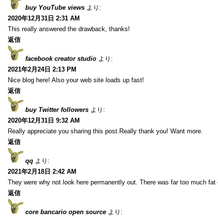
buy YouTube views
より:
2020年12月31日 2:31 AM
This really answered the drawback, thanks!
返信
facebook creator studio
より:
2021年2月24日 2:13 PM
Nice blog here! Also your web site loads up fast!
返信
buy Twitter followers
より:
2020年12月31日 9:32 AM
Really appreciate you sharing this post.Really thank you! Want more.
返信
qq
より:
2021年2月18日 2:42 AM
They were why not look here permanently out. There was far too much fat
返信
core bancario open source
より: