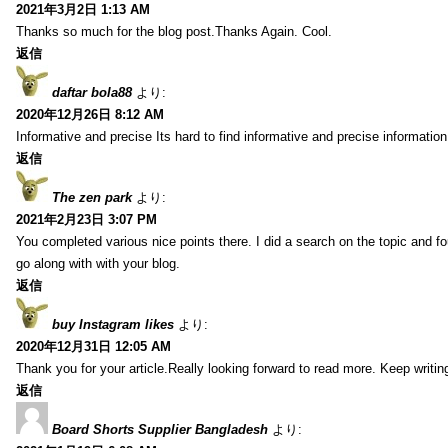
2021年3月2日 1:13 AM
Thanks so much for the blog post.Thanks Again. Cool.
返信
daftar bola88
より:
2020年12月26日 8:12 AM
Informative and precise Its hard to find informative and precise information
返信
The zen park
より:
2021年2月23日 3:07 PM
You completed various nice points there. I did a search on the topic and fo
go along with with your blog.
返信
buy Instagram likes
より:
2020年12月31日 12:05 AM
Thank you for your article.Really looking forward to read more. Keep writin
返信
Board Shorts Supplier Bangladesh
より: