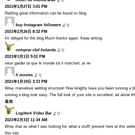
2021年1月27日 3:01 PM
Rattling great information can be found on blog.
buy Instagram followers
より:
2021年2月26日 8:32 PM
Im obliged for the blog.Much thanks again. Keep writing.
comprar cbd holanda
より:
2021年3月1日 9:01 PM
veux garder ta que le monde tot il marchait, je ne
h movies
より:
2021年1月19日 3:33 PM
Wow, marvelous weblog structure! How lengthy have you been running a b
running a blog look easy. The full look of your site is excellent, let alone t
返信
Logitech Video Bar
より:
2021年2月3日 11:34 AM
Wow, that as what I was looking for, what a stuff! present here at this web
this site.