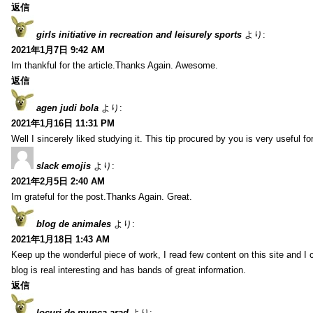
返信
girls initiative in recreation and leisurely sports
より:
2021年1月7日 9:42 AM
Im thankful for the article.Thanks Again. Awesome.
返信
agen judi bola
より:
2021年1月16日 11:31 PM
Well I sincerely liked studying it. This tip procured by you is very useful f
slack emojis
より:
2021年2月5日 2:40 AM
Im grateful for the post.Thanks Again. Great.
blog de animales
より:
2021年1月18日 1:43 AM
Keep up the wonderful piece of work, I read few content on this site and I
blog is real interesting and has bands of great information.
返信
locuri de munca arad
より: