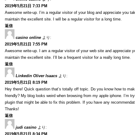
2019年5月21日 7:33 PM
Awesome write-up. I’m a regular visitor of your blog and appreciate you tak
maintain the excellent site. I will be a regular visitor for a long time.
返信
casino online
より:
2019年5月21日 7:55 PM
Awesome write-up. I am a regular visitor of your web site and appreciate y
maintain the excellent site. I’ll be a frequent visitor for a really long time.
返信
Linkedin Oliver Isaacs
より:
2019年5月21日 8:19 PM
Hey there! Quick question that’s totally off topic. Do you know how to mak
friendly? My blog looks weird when browsing from my apple iphone. I’m tryi
plugin that might be able to fix this problem. If you have any recommendat
Thanks!
返信
judi casino
より:
2019年5月21日 8:34 PM