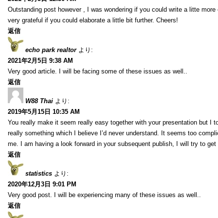
Outstanding post however , I was wondering if you could write a litte more 
very grateful if you could elaborate a little bit further. Cheers!
返信
echo park realtor
より:
2021年2月5日 9:38 AM
Very good article. I will be facing some of these issues as well..
返信
W88 Thai
より:
2019年5月15日 10:35 AM
You really make it seem really easy together with your presentation but I to
really something which I believe I’d never understand. It seems too compli
me. I am having a look forward in your subsequent publish, I will try to get 
返信
statistics
より:
2020年12月3日 9:01 PM
Very good post. I will be experiencing many of these issues as well..
返信