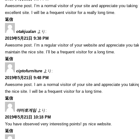
Awesome post. I’m a normal visitor of your site and appreciate you taking 
excellent site. I will be a frequent visitor for a really long time.
返信
otakjualan
より:
2019年5月21日 9:38 PM
Awesome post. I’m a regular visitor of your website and appreciate you tak
maintain the nice site. I’ll be a frequent visitor for a long time.
返信
ciptofurniture
より:
2019年5月21日 9:48 PM
Awesome post. I am a normal visitor of your site and appreciate you taking
the nice site. I will be a frequent visitor for a long time.
返信
야마토게임
より:
2019年5月21日 10:18 PM
You have observed very interesting points! ps nice website.
返信