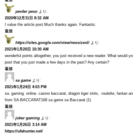
perder peso
より:
2020年12月31日 8:32 AM
I value the article post.Much thanks again. Fantastic.
返信
https://sites.google.com/view/neosizexl/
より:
2021年1月20日 10:30 AM
wonderful points altogether, you just received a new reader. What would y
post that you just made a few days in the past? Any certain?
返信
sa game
より:
2021年1月24日 4:03 PM
sa. gaming. online. casino baccarat, dragon tiger slots, .roulette, fantan 
from SA-BACCARAT168 sa game sa Baccarat (1)
返信
joker gaming
より:
2021年1月26日 3:14 AM
https://ufahunter.net/