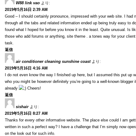
W88 link vao
より:
2019年5月16日 2:39 AM
Good – I should certainly pronounce, impressed with your web site. I had n
through all the tabs and related information ended up being truly easy to do
found what I hoped for before you know it in the least. Quite unusual. Is like
those who add forums or anything, site theme . a tones way for your clien
task.
返信
air conditioner cleaning sunshine coast
より:
2019年5月16日 4:16 AM
I do not even know the way I finished up here, but I assumed this put up w
who you might be however definitely you’re going to a well-known blogger i
already
Cheers!
返信
sishair
より:
2019年5月16日 8:27 AM
Thanks for every other informative website. The place else could I am getti
written in such a perfect way? I have a challenge that I’m simply now oper
on the look out for such info.