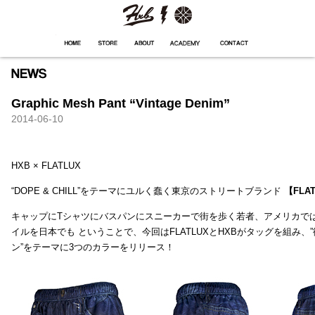
HXB
Home
Hugest
About
Academy
Contact
Store
Graphic Mesh Pant “Vintage Denim”
2014-06-10
HXB × FLATLUX
“DOPE & CHILL”をテーマにユルく蠢く東京のストリートブランド
【FLA
キャップにTシャツにバスパンにスニーカーで街を歩く若者、アメリカで
イルを日本でも ということで、今回はFLATLUXとHXBがタッグを組み、
ン”をテーマに3つのカラーをリリース！