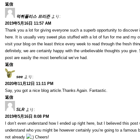
返信
먹튀폴리스 프리즌
より:
2019年5月16日 11:57 AM
Thank you a lot for giving everyone such a superb opportunity to discover
here. It is usually very sweet plus stuffed with a lot of fun for me and my o
visit your blog on the least thrice every week to read through the fresh th
definitely, we are certainly happy with the unbelievable thoughts you give.
post are easily the most beneficial we’ve had.
返信
see
より:
2020年11月12日 11:11 PM
Say, you got a nice blog article.Thanks Again. Fantastic.
返信
SLR
より:
2019年5月16日 8:08 PM
I don’t even understand how I ended up right here, but I believed this post 
understand who you might be however certainly you’re going to a famous 
not already
Cheers!