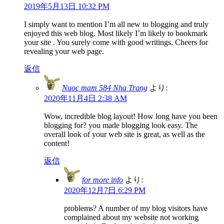
2019年5月13日 10:32 PM
I simply want to mention I’m all new to blogging and truly
enjoyed this web blog. Most likely I’m likely to bookmark
your site . You surely come with good writings. Cheers for
revealing your web page.
返信
Nuoc mam 584 Nha Trang
より:
2020年11月4日 2:38 AM
Wow, incredible blog layout! How long have you been
blogging for? you made blogging look easy. The
overall look of your web site is great, as well as the
content!
返信
for more info
より:
2020年12月7日 6:29 PM
problems? A number of my blog visitors have
complained about my website not working