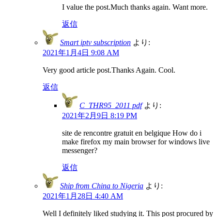
I value the post.Much thanks again. Want more.
返信
Smart iptv subscription
より:
2021年1月4日 9:08 AM
Very good article post.Thanks Again. Cool.
返信
C_THR95_2011 pdf
より:
2021年2月9日 8:19 PM
site de rencontre gratuit en belgique How do i
make firefox my main browser for windows live
messenger?
返信
Ship from China to Nigeria
より:
2021年1月28日 4:40 AM
Well I definitely liked studying it. This post procured by