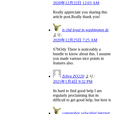
2020年12月22日 12:03 AM
Really appreciate you sharing this
article post.Really thank you!
is cbd legal in washington dc
より:
2020年12月25日 7:25 AM
S7bOdy There is noticeably a
bundle to know about this. I assume
you made various nice points in
features also.
Zebra ZQ220
より:
2021年1月4日 9:32 PM
Its hard to find good help I am
regularly proclaiming that its
difficult to get good help, but here is
comprobar velocidad internet