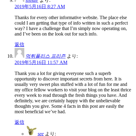
sishair
より:
2019年5月16日 8:27 AM
Thanks for every other informative website. The place else
could I am getting that type of info written in such a perfect
way? I have a challenge that I’m simply now operating on,
and I’ve been on the look out for such info.
返信
먹튀폴리스 프리즌
より:
2019年5月16日 11:57 AM
Thank you a lot for giving everyone such a superb
opportunity to discover important secrets from here. It is
usually very sweet plus stuffed with a lot of fun for me and
my office fellow workers to visit your blog on the least thrice
every week to read through the fresh things you have. And
definitely, we are certainly happy with the unbelievable
thoughts you give. Some 4 facts in this post are easily the
most beneficial we’ve had.
返信
see
より: