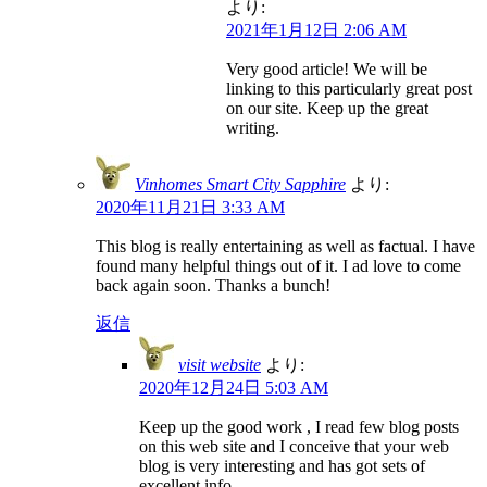
より:
2021年1月12日 2:06 AM
Very good article! We will be
linking to this particularly great post
on our site. Keep up the great
writing.
Vinhomes Smart City Sapphire
より:
2020年11月21日 3:33 AM
This blog is really entertaining as well as factual. I have
found many helpful things out of it. I ad love to come
back again soon. Thanks a bunch!
返信
visit website
より:
2020年12月24日 5:03 AM
Keep up the good work , I read few blog posts
on this web site and I conceive that your web
blog is very interesting and has got sets of
excellent info.