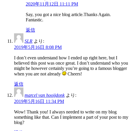
2020年11月12日 11:11 PM
Say, you got a nice blog article.Thanks Again.
Fantastic.
返信
SLR
より:
2019年5月16日 8:08 PM
I don’t even understand how I ended up right here, but I
believed this post was once great. I don’t understand who you
might be however certainly you’re going to a famous blogger
when you are not already
Cheers!
返信
marcel van hooijdonk
より:
2019年5月16日 11:34 PM
Wow! Thank you! I always needed to write on my blog
something like that. Can I implement a part of your post to my
blog?