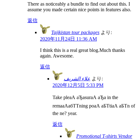
There as noticeably a bundle to find out about this. I
assume you made certain nice points in features also.
返信
Tajikistan tour packages
より:
2020年11月24日 11:36 AM
I think this is a real great blog.Much thanks
again. Awesome.
返信
علاء الشريف
より:
2020年12月5日 5:33 PM
Take pleаА аЂаsurаА аЂа in the
remaаАабТТning poаА аБТtiаА аБТn of
the ne? year.
返信
Promotional T-shirts Vendor