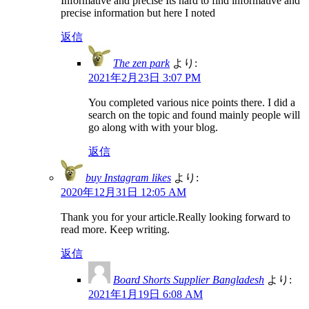
Informative and precise Its hard to find informative and
precise information but here I noted
返信
The zen park
より:
2021年2月23日 3:07 PM
You completed various nice points there. I did a
search on the topic and found mainly people will
go along with with your blog.
返信
buy Instagram likes
より:
2020年12月31日 12:05 AM
Thank you for your article.Really looking forward to
read more. Keep writing.
返信
Board Shorts Supplier Bangladesh
より:
2021年1月19日 6:08 AM