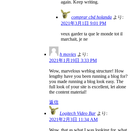
again. Keep writing.
comprar cbd holanda
より:
2021年3月1日 9:01 PM
veux garder ta que le monde tot il
marchait, je ne
h movies
より:
2021年1月19日 3:33 PM
Wow, marvelous weblog structure! How
lengthy have you been running a blog for?
you made running a blog look easy. The
full look of your site is excellent, let alone
the content material!
返信
Logitech Video Bar
より:
2021年2月3日 11:34 AM
Wow, that as what I was looking for, what