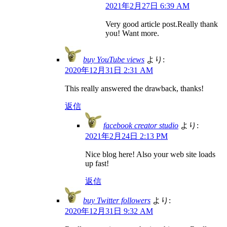
2021年2月27日 6:39 AM
Very good article post.Really thank
you! Want more.
buy YouTube views
より:
2020年12月31日 2:31 AM
This really answered the drawback, thanks!
返信
facebook creator studio
より:
2021年2月24日 2:13 PM
Nice blog here! Also your web site loads
up fast!
返信
buy Twitter followers
より:
2020年12月31日 9:32 AM