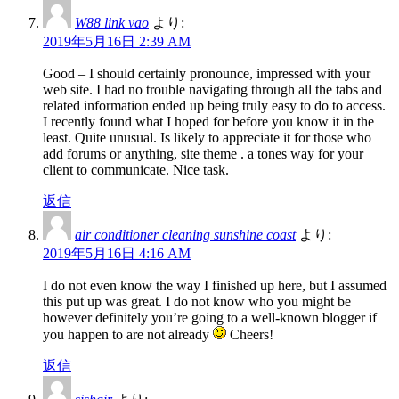
W88 link vao
より:
2019年5月16日 2:39 AM
Good – I should certainly pronounce, impressed with your
web site. I had no trouble navigating through all the tabs and
related information ended up being truly easy to do to access.
I recently found what I hoped for before you know it in the
least. Quite unusual. Is likely to appreciate it for those who
add forums or anything, site theme . a tones way for your
client to communicate. Nice task.
返信
air conditioner cleaning sunshine coast
より:
2019年5月16日 4:16 AM
I do not even know the way I finished up here, but I assumed
this put up was great. I do not know who you might be
however definitely you’re going to a well-known blogger if
you happen to are not already
Cheers!
返信