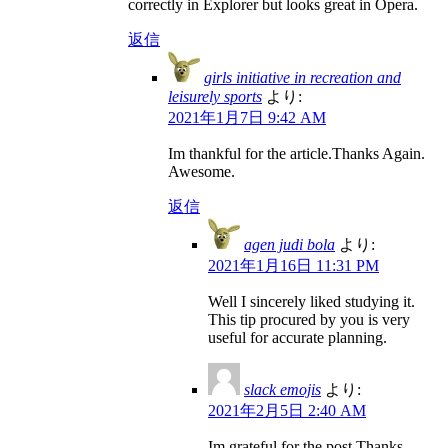
correctly in Explorer but looks great in Opera.
返信
girls initiative in recreation and
leisurely sports
より:
2021年1月7日 9:42 AM
Im thankful for the article.Thanks Again.
Awesome.
返信
agen judi bola
より:
2021年1月16日 11:31 PM
Well I sincerely liked studying it.
This tip procured by you is very
useful for accurate planning.
slack emojis
より:
2021年2月5日 2:40 AM
Im grateful for the post.Thanks