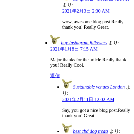
より:
2021年2月3日 2:30 AM
wow, awesome blog post.Really
thank you! Really Great.
buy Instagram followers
より:
2021年1月8日 7:15 AM
Major thanks for the article.Really thank
you! Really Cool.
返信
Sustainable venues London
よ
り:
2021年2月11日 12:02 AM
Say, you got a nice blog post.Really
thank you! Great.
best cbd dog treats
より: