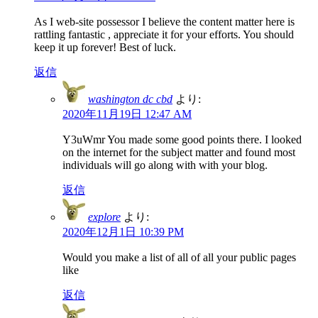
As I web-site possessor I believe the content matter here is
rattling fantastic , appreciate it for your efforts. You should
keep it up forever! Best of luck.
返信
washington dc cbd
より:
2020年11月19日 12:47 AM
Y3uWmr You made some good points there. I looked
on the internet for the subject matter and found most
individuals will go along with with your blog.
返信
explore
より:
2020年12月1日 10:39 PM
Would you make a list of all of all your public pages
like
返信