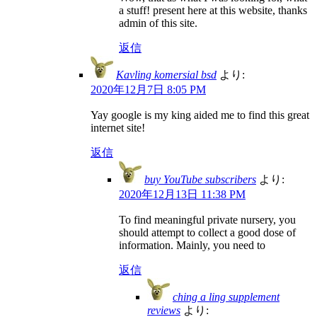
a stuff! present here at this website, thanks
admin of this site.
返信
Kavling komersial bsd
より:
2020年12月7日 8:05 PM
Yay google is my king aided me to find this great
internet site!
返信
buy YouTube subscribers
より:
2020年12月13日 11:38 PM
To find meaningful private nursery, you
should attempt to collect a good dose of
information. Mainly, you need to
返信
ching a ling supplement
reviews
より: