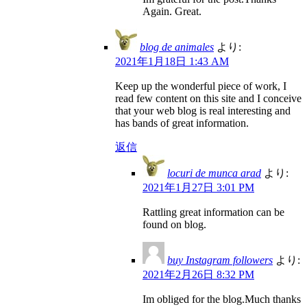
Again. Great.
blog de animales
より:
2021年1月18日 1:43 AM
Keep up the wonderful piece of work, I
read few content on this site and I conceive
that your web blog is real interesting and
has bands of great information.
返信
locuri de munca arad
より:
2021年1月27日 3:01 PM
Rattling great information can be
found on blog.
buy Instagram followers
より:
2021年2月26日 8:32 PM
Im obliged for the blog.Much thanks