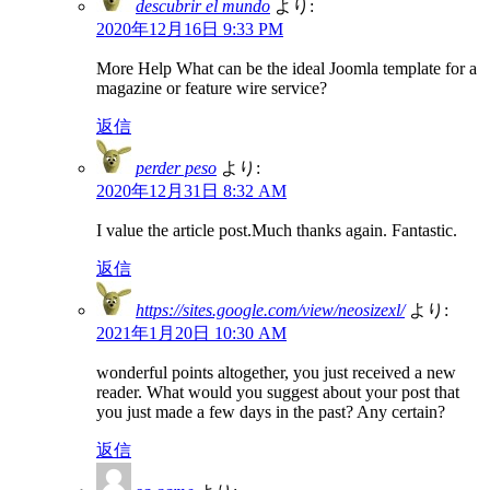
descubrir el mundo
より:
2020年12月16日 9:33 PM
More Help What can be the ideal Joomla template for a
magazine or feature wire service?
返信
perder peso
より:
2020年12月31日 8:32 AM
I value the article post.Much thanks again. Fantastic.
返信
https://sites.google.com/view/neosizexl/
より:
2021年1月20日 10:30 AM
wonderful points altogether, you just received a new
reader. What would you suggest about your post that
you just made a few days in the past? Any certain?
返信