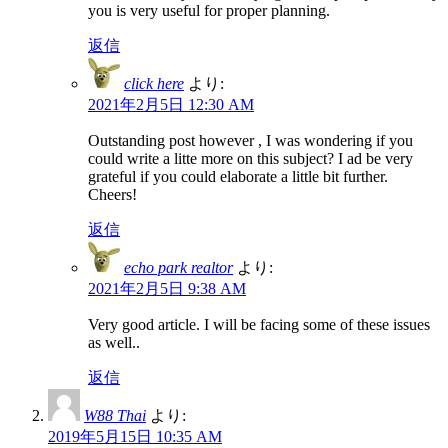
you is very useful for proper planning.
返信
click here
より:
2021年2月5日 12:30 AM
Outstanding post however , I was wondering if you
could write a litte more on this subject? I ad be very
grateful if you could elaborate a little bit further.
Cheers!
返信
echo park realtor
より:
2021年2月5日 9:38 AM
Very good article. I will be facing some of these issues
as well..
返信
W88 Thai
より:
2019年5月15日 10:35 AM