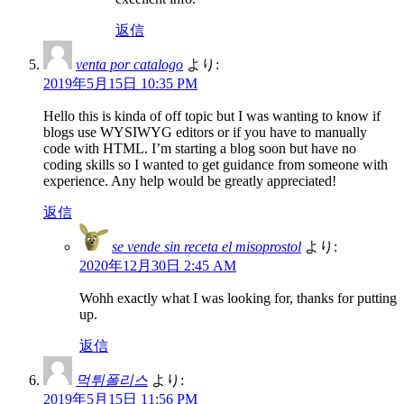
返信
venta por catalogo
より:
2019年5月15日 10:35 PM
Hello this is kinda of off topic but I was wanting to know if
blogs use WYSIWYG editors or if you have to manually
code with HTML. I’m starting a blog soon but have no
coding skills so I wanted to get guidance from someone with
experience. Any help would be greatly appreciated!
返信
se vende sin receta el misoprostol
より:
2020年12月30日 2:45 AM
Wohh exactly what I was looking for, thanks for putting
up.
返信
먹튀폴리스
より:
2019年5月15日 11:56 PM