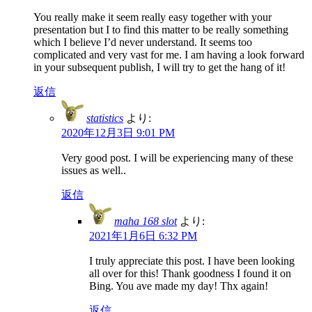
You really make it seem really easy together with your
presentation but I to find this matter to be really something
which I believe I’d never understand. It seems too
complicated and very vast for me. I am having a look forward
in your subsequent publish, I will try to get the hang of it!
返信
statistics
より:
2020年12月3日 9:01 PM
Very good post. I will be experiencing many of these
issues as well..
返信
maha 168 slot
より:
2021年1月6日 6:32 PM
I truly appreciate this post. I have been looking
all over for this! Thank goodness I found it on
Bing. You ave made my day! Thx again!
返信