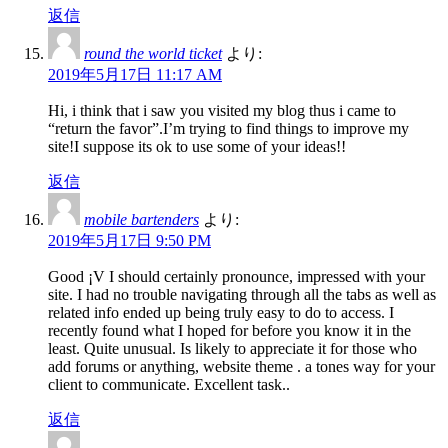
返信
round the world ticket
より:
2019年5月17日 11:17 AM
Hi, i think that i saw you visited my blog thus i came to
“return the favor”.I’m trying to find things to improve my
site!I suppose its ok to use some of your ideas!!
返信
mobile bartenders
より:
2019年5月17日 9:50 PM
Good ¡V I should certainly pronounce, impressed with your
site. I had no trouble navigating through all the tabs as well as
related info ended up being truly easy to do to access. I
recently found what I hoped for before you know it in the
least. Quite unusual. Is likely to appreciate it for those who
add forums or anything, website theme . a tones way for your
client to communicate. Excellent task..
返信