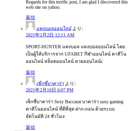
Regards for this terrific post, I am glad I discovered this
web site on yahoo.
返信
แทงบอลออนไลน์
より:
2021年2月2日 12:11 AM
SPORT-HUNTER แทงบอล แทงบอลออนไลน์ โดย
เป็นผู้ให้บริการจาก UFABET กีฬาออนไลน์ คาสิโน
ออนไลน์ สล็อตออนไลน์ หวยออนไลน์c
返信
เซ็กซี่บาคาร่า
より:
2021年2月10日 6:07 PM
เซ็กซี่บาคาร่า Sexy Baccarat บาคาร่า saxy gaming
คาสิโนออนไลน์ ที่ดีที่สุด ฝาก-ถอน ด้วยระบบ
อัตโนมัติ 24 ชั่วโมง
返信