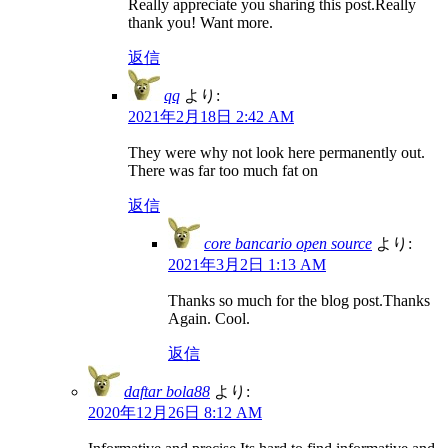
Really appreciate you sharing this post.Really
thank you! Want more.
返信
qq
より:
2021年2月18日 2:42 AM
They were why not look here permanently out.
There was far too much fat on
返信
core bancario open source
より:
2021年3月2日 1:13 AM
Thanks so much for the blog post.Thanks
Again. Cool.
返信
daftar bola88
より:
2020年12月26日 8:12 AM