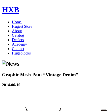
HXB
Home
Hugest Store
About
Catalog
Dealers
Academy
Contact
Hugeblocks
Graphic Mesh Pant “Vintage Denim”
2014-06-10