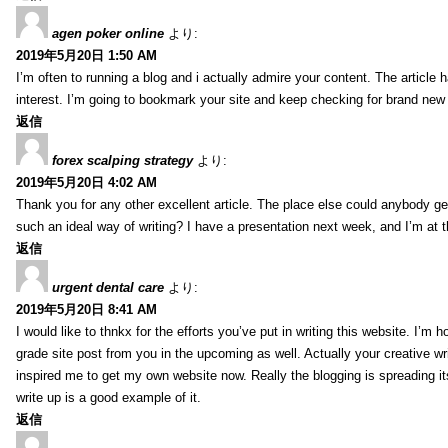
agen poker online
より:
2019年5月20日 1:50 AM
I’m often to running a blog and i actually admire your content. The article
interest. I’m going to bookmark your site and keep checking for brand new 
返信
forex scalping strategy
より:
2019年5月20日 4:02 AM
Thank you for any other excellent article. The place else could anybody get 
such an ideal way of writing? I have a presentation next week, and I’m at t
返信
urgent dental care
より:
2019年5月20日 8:41 AM
I would like to thnkx for the efforts you’ve put in writing this website. I’m 
grade site post from you in the upcoming as well. Actually your creative wri
inspired me to get my own website now. Really the blogging is spreading it
write up is a good example of it.
返信