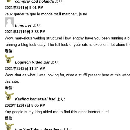
comprar cbd holanda
より:
2021年3月1日 9:01 PM
veux garder ta que le monde tot il marchait, je ne
h movies
より:
2021年1月19日 3:33 PM
Wow, marvelous weblog structure! How lengthy have you been running a b
running a blog look easy. The full look of your site is excellent, let alone t
返信
Logitech Video Bar
より:
2021年2月3日 11:34 AM
Wow, that as what I was looking for, what a stuff! present here at this web
this site.
返信
Kavling komersial bsd
より:
2020年12月7日 8:05 PM
Yay google is my king aided me to find this great internet site!
返信
buy YouTube subscribers
より: