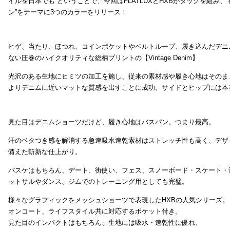
イルを日本でも ということで、今回はFLATLUXとHXBがタッグを組み、
ン”をテーマに3つのカラーをリリース！
ヒゲ、当たり、ほつれ、コインポケットやベルトループ、履き込んだデニ
ない圧巻のハイクオリティな総柄プリントの【Vintage Denim】
光沢のある生地にヒミツの加工を施し、従来の素材感や履き心地はそのま
よりデニムに近いマットな質感を出すことに成功。サイドとヒップには本
見た目はデニムショーツだけど、履き心地はバスパン。つまり最高。
汗のベタつき感を解消する急速吸水速乾素材はストレッチ性も高く、デザ
備えた斬新な仕上がり。
バスケはもちろん、デート、街使い、フェス、スノーボード・スケート・
ットサルやダンス、ジムでのトレーニング用としても完璧。
様々なグラフィックをメッシュショーツで表現したHXBの人気シリーズ。
オンコート、ライフスタイル共に対応するポケット付き。
見た目のインパクトはもちろん、生地には吸水・速乾性に優れ、