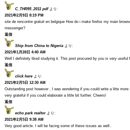
C_THR95_2011 pdf
より:
2021年2月9日 8:19 PM
site de rencontre gratuit en belgique How do i make firefox my main browse
messenger?
返信
Ship from China to Nigeria
より:
2021年1月28日 4:40 AM
Well I definitely liked studying it. This post procured by you is very useful 
返信
click here
より:
2021年2月5日 12:30 AM
Outstanding post however , I was wondering if you could write a litte more 
very grateful if you could elaborate a little bit further. Cheers!
返信
echo park realtor
より:
2021年2月5日 9:38 AM
Very good article. I will be facing some of these issues as well..