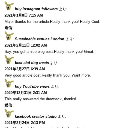
buy Instagram followers
より:
2021年1月8日 7:15 AM
Major thanks for the article.Really thank you! Really Cool.
返信
Sustainable venues London
より:
2021年2月11日 12:02 AM
Say, you got a nice blog post.Really thank you! Great.
best cbd dog treats
より:
2021年2月27日 6:39 AM
Very good article post.Really thank you! Want more.
buy YouTube views
より:
2020年12月31日 2:31 AM
This really answered the drawback, thanks!
返信
facebook creator studio
より:
2021年2月24日 2:13 PM