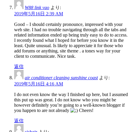
W88 link vao
より:
2019年5月16日 2:39 AM
Good – I should certainly pronounce, impressed with your
web site. I had no trouble navigating through all the tabs and
related information ended up being truly easy to do to access.
I recently found what I hoped for before you know it in the
least. Quite unusual. Is likely to appreciate it for those who
add forums or anything, site theme . a tones way for your
client to communicate. Nice task.
返信
air conditioner cleaning sunshine coast
より:
2019年5月16日 4:16 AM
I do not even know the way I finished up here, but I assumed
this put up was great. I do not know who you might be
however definitely you’re going to a well-known blogger if
you happen to are not already
Cheers!
返信
sishair
より: