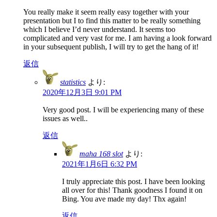
You really make it seem really easy together with your
presentation but I to find this matter to be really something
which I believe I’d never understand. It seems too
complicated and very vast for me. I am having a look forward
in your subsequent publish, I will try to get the hang of it!
返信
statistics
より:
2020年12月3日 9:01 PM
Very good post. I will be experiencing many of these
issues as well..
返信
maha 168 slot
より:
2021年1月6日 6:32 PM
I truly appreciate this post. I have been looking
all over for this! Thank goodness I found it on
Bing. You ave made my day! Thx again!
返信