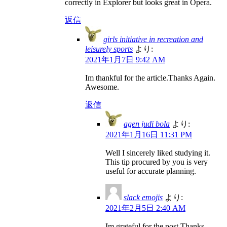
correctly in Explorer but looks great in Opera.
返信
girls initiative in recreation and
leisurely sports
より:
2021年1月7日 9:42 AM
Im thankful for the article.Thanks Again.
Awesome.
返信
agen judi bola
より:
2021年1月16日 11:31 PM
Well I sincerely liked studying it.
This tip procured by you is very
useful for accurate planning.
slack emojis
より:
2021年2月5日 2:40 AM
Im grateful for the post.Thanks