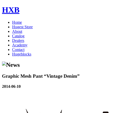
HXB
Home
Hugest Store
About
Catalog
Dealers
Academy
Contact
Hugeblocks
Graphic Mesh Pant “Vintage Denim”
2014-06-10