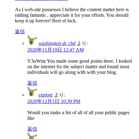
As I web-site possessor I believe the content matter here is
rattling fantastic , appreciate it for your efforts. You should
keep it up forever! Best of luck.
返信
washington dc cbd
より:
2020年11月19日 12:47 AM
Y3uWmr You made some good points there. I looked
on the internet for the subject matter and found most
individuals will go along with with your blog.
返信
explore
より:
2020年12月1日 10:39 PM
Would you make a list of all of all your public pages
like
返信