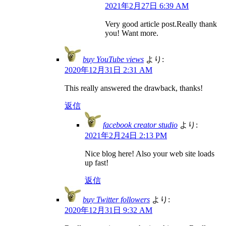
2021年2月27日 6:39 AM
Very good article post.Really thank
you! Want more.
buy YouTube views
より:
2020年12月31日 2:31 AM
This really answered the drawback, thanks!
返信
facebook creator studio
より:
2021年2月24日 2:13 PM
Nice blog here! Also your web site loads
up fast!
返信
buy Twitter followers
より:
2020年12月31日 9:32 AM