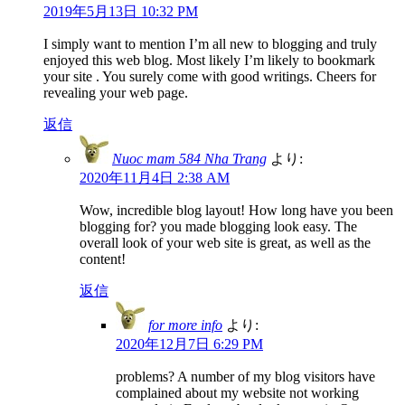
2019年5月13日 10:32 PM
I simply want to mention I’m all new to blogging and truly
enjoyed this web blog. Most likely I’m likely to bookmark
your site . You surely come with good writings. Cheers for
revealing your web page.
返信
Nuoc mam 584 Nha Trang
より:
2020年11月4日 2:38 AM
Wow, incredible blog layout! How long have you been
blogging for? you made blogging look easy. The
overall look of your web site is great, as well as the
content!
返信
for more info
より:
2020年12月7日 6:29 PM
problems? A number of my blog visitors have
complained about my website not working