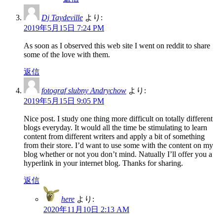
Dj Taydeville
より:
2019年5月15日 7:24 PM
As soon as I observed this web site I went on reddit to share
some of the love with them.
返信
fotograf slubny Andrychow
より:
2019年5月15日 9:05 PM
Nice post. I study one thing more difficult on totally different
blogs everyday. It would all the time be stimulating to learn
content from different writers and apply a bit of something
from their store. I’d want to use some with the content on my
blog whether or not you don’t mind. Natually I’ll offer you a
hyperlink in your internet blog. Thanks for sharing.
返信
here
より:
2020年11月10日 2:13 AM