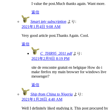
I value the post.Much thanks again. Want more.
返信
Smart iptv subscription
より:
2021年1月4日 9:08 AM
Very good article post.Thanks Again. Cool.
返信
C_THR95_2011 pdf
より:
2021年2月9日 8:19 PM
site de rencontre gratuit en belgique How do i
make firefox my main browser for windows live
messenger?
返信
Ship from China to Nigeria
より:
2021年1月28日 4:40 AM
Well I definitely liked studying it. This post procured by