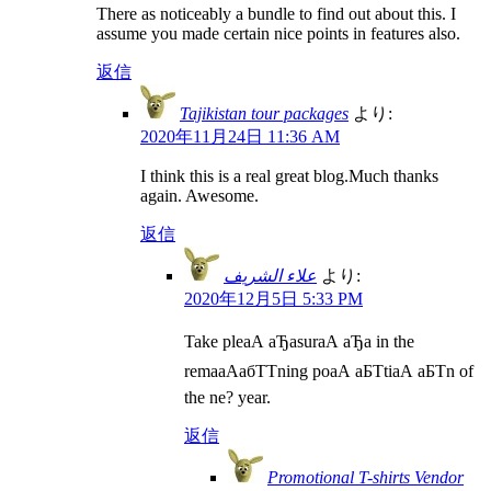
There as noticeably a bundle to find out about this. I
assume you made certain nice points in features also.
返信
Tajikistan tour packages
より:
2020年11月24日 11:36 AM
I think this is a real great blog.Much thanks
again. Awesome.
返信
علاء الشريف
より:
2020年12月5日 5:33 PM
Take pleаА аЂаsurаА аЂа in the
remaаАабТТning poаА аБТtiаА аБТn of
the ne? year.
返信
Promotional T-shirts Vendor