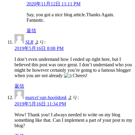
2020年11月12日 11:11 PM
Say, you got a nice blog article.Thanks Again.
Fantastic.
返信
SLR
より:
2019年5月16日 8:08 PM
I don’t even understand how I ended up right here, but I
believed this post was once great. I don’t understand who you
might be however certainly you’re going to a famous blogger
when you are not already
Cheers!
返信
marcel van hooijdonk
より:
2019年5月16日 11:34 PM
Wow! Thank you! I always needed to write on my blog
something like that. Can I implement a part of your post to my
blog?