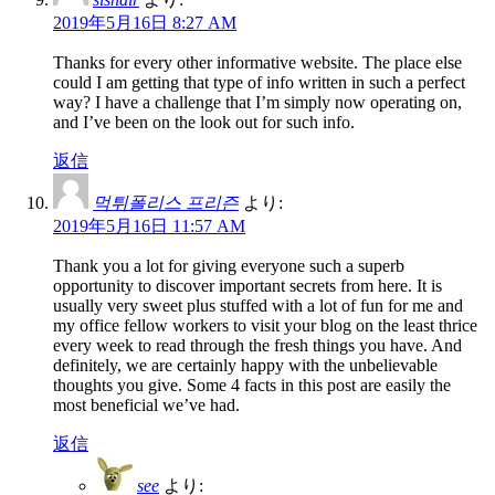
2019年5月16日 8:27 AM
Thanks for every other informative website. The place else
could I am getting that type of info written in such a perfect
way? I have a challenge that I’m simply now operating on,
and I’ve been on the look out for such info.
返信
먹튀폴리스 프리즌
より:
2019年5月16日 11:57 AM
Thank you a lot for giving everyone such a superb
opportunity to discover important secrets from here. It is
usually very sweet plus stuffed with a lot of fun for me and
my office fellow workers to visit your blog on the least thrice
every week to read through the fresh things you have. And
definitely, we are certainly happy with the unbelievable
thoughts you give. Some 4 facts in this post are easily the
most beneficial we’ve had.
返信
see
より: