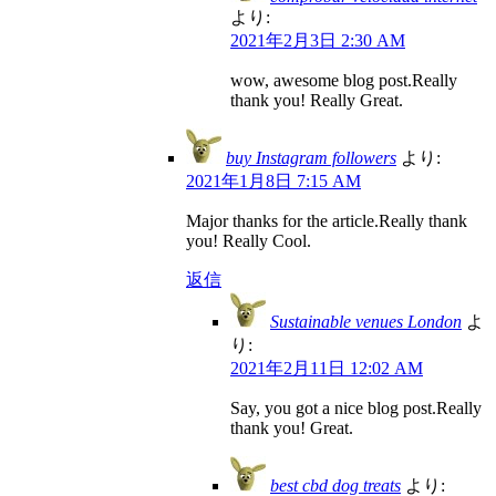
より:
2021年2月3日 2:30 AM
wow, awesome blog post.Really
thank you! Really Great.
buy Instagram followers
より:
2021年1月8日 7:15 AM
Major thanks for the article.Really thank
you! Really Cool.
返信
Sustainable venues London
よ
り:
2021年2月11日 12:02 AM
Say, you got a nice blog post.Really
thank you! Great.
best cbd dog treats
より: