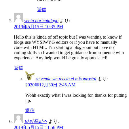
返信
venta por catalogo
より:
2019年5月15日 10:35 PM
Hello this is kinda of off topic but I was wanting to know if
blogs use WYSIWYG editors or if you have to manually
code with HTML. I’m starting a blog soon but have no
coding skills so I wanted to get guidance from someone with
experience. Any help would be greatly appreciated!
返信
se vende sin receta el misoprostol
より:
2020年12月30日 2:45 AM
Wohh exactly what I was looking for, thanks for putting
up.
返信
먹튀폴리스
より:
2019年5月15日 11:56 PM