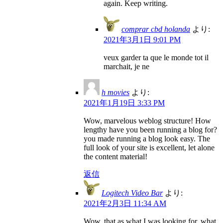
again. Keep writing.
comprar cbd holanda
より:
2021年3月1日 9:01 PM
veux garder ta que le monde tot il
marchait, je ne
h movies
より:
2021年1月19日 3:33 PM
Wow, marvelous weblog structure! How
lengthy have you been running a blog for?
you made running a blog look easy. The
full look of your site is excellent, let alone
the content material!
返信
Logitech Video Bar
より:
2021年2月3日 11:34 AM
Wow, that as what I was looking for, what