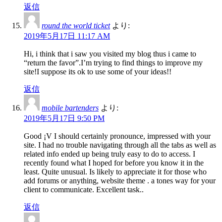
返信
round the world ticket
より:
2019年5月17日 11:17 AM
Hi, i think that i saw you visited my blog thus i came to
“return the favor”.I’m trying to find things to improve my
site!I suppose its ok to use some of your ideas!!
返信
mobile bartenders
より:
2019年5月17日 9:50 PM
Good ¡V I should certainly pronounce, impressed with your
site. I had no trouble navigating through all the tabs as well as
related info ended up being truly easy to do to access. I
recently found what I hoped for before you know it in the
least. Quite unusual. Is likely to appreciate it for those who
add forums or anything, website theme . a tones way for your
client to communicate. Excellent task..
返信