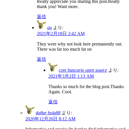
Really appreciate you sharing this post.Really
thank you! Want more.
返信
qq
より:
2021年2月18日 2:42 AM
They were why not look here permanently out.
There was far too much fat on
返信
core bancario open source
より:
2021年3月2日 1:13 AM
Thanks so much for the blog post.Thanks
Again. Cool.
返信
daftar bola88
より:
2020年12月26日 8:12 AM