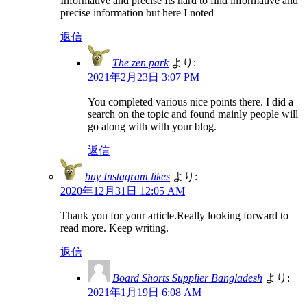
Informative and precise Its hard to find informative and
precise information but here I noted
返信
The zen park
より:
2021年2月23日 3:07 PM
You completed various nice points there. I did a
search on the topic and found mainly people will
go along with with your blog.
返信
buy Instagram likes
より:
2020年12月31日 12:05 AM
Thank you for your article.Really looking forward to
read more. Keep writing.
返信
Board Shorts Supplier Bangladesh
より:
2021年1月19日 6:08 AM