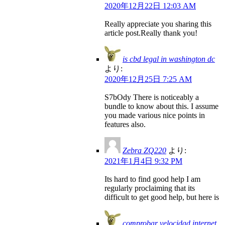
2020年12月22日 12:03 AM
Really appreciate you sharing this
article post.Really thank you!
is cbd legal in washington dc
より:
2020年12月25日 7:25 AM
S7bOdy There is noticeably a
bundle to know about this. I assume
you made various nice points in
features also.
Zebra ZQ220
より:
2021年1月4日 9:32 PM
Its hard to find good help I am
regularly proclaiming that its
difficult to get good help, but here is
comprobar velocidad internet