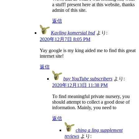
a stuff! present here at this website, thanks
admin of this site.
返信
Kavling komersial bsd
より:
2020年12月7日 8:05 PM
Yay google is my king aided me to find this great
internet site!
返信
buy YouTube subscribers
より:
2020年12月13日 11:38 PM
To find meaningful private nursery, you
should attempt to collect a good dose of
information. Mainly, you need to
返信
ching a ling supplement
reviews
より: