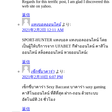
Regards for this terrific post, I am glad I discovered this
web site on yahoo.
返信
แทงบอลออนไลน์
より:
2021年2月2日 12:11 AM
SPORT-HUNTER แทงบอล แทงบอลออนไลน์ โดย
เป็นผู้ให้บริการจาก UFABET กีฬาออนไลน์ คาสิโน
ออนไลน์ สล็อตออนไลน์ หวยออนไลน์c
返信
เซ็กซี่บาคาร่า
より:
2021年2月10日 6:07 PM
เซ็กซี่บาคาร่า Sexy Baccarat บาคาร่า saxy gaming
คาสิโนออนไลน์ ที่ดีที่สุด ฝาก-ถอน ด้วยระบบ
อัตโนมัติ 24 ชั่วโมง
返信