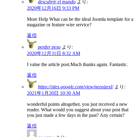
descubrir el mundo
より:
2020年12月16日 9:33 PM
More Help What can be the ideal Joomla template for a
magazine or feature wire service?
返信
perder peso
より:
2020年12月31日 8:32 AM
I value the article post.Much thanks again. Fantastic.
返信
https://sites.google.com/view/neosizexl/
より:
2021年1月20日 10:30 AM
wonderful points altogether, you just received a new
reader. What would you suggest about your post that
you just made a few days in the past? Any certain?
返信