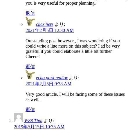
you is very useful for proper planning.
返信
click here
より:
2021年2月5日 12:30 AM
Outstanding post however , I was wondering if you
could write a litte more on this subject? I ad be very
grateful if you could elaborate a little bit further.
Cheers!
返信
echo park realtor
より:
2021年2月5日 9:38 AM
Very good article. I will be facing some of these issues
as well..
返信
W88 Thai
より:
2019年5月15日 10:35 AM