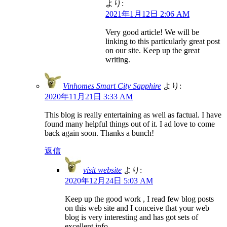
より:
2021年1月12日 2:06 AM
Very good article! We will be
linking to this particularly great post
on our site. Keep up the great
writing.
Vinhomes Smart City Sapphire
より:
2020年11月21日 3:33 AM
This blog is really entertaining as well as factual. I have
found many helpful things out of it. I ad love to come
back again soon. Thanks a bunch!
返信
visit website
より:
2020年12月24日 5:03 AM
Keep up the good work , I read few blog posts
on this web site and I conceive that your web
blog is very interesting and has got sets of
excellent info.