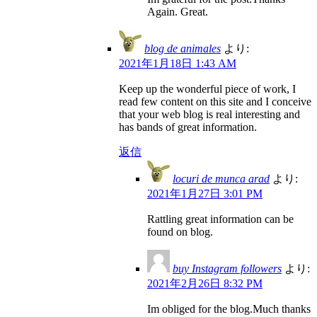
Again. Great.
blog de animales
より:
2021年1月18日 1:43 AM
Keep up the wonderful piece of work, I
read few content on this site and I conceive
that your web blog is real interesting and
has bands of great information.
返信
locuri de munca arad
より:
2021年1月27日 3:01 PM
Rattling great information can be
found on blog.
buy Instagram followers
より:
2021年2月26日 8:32 PM
Im obliged for the blog.Much thanks