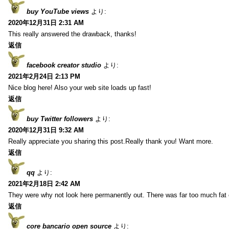
buy YouTube views
より:
2020年12月31日 2:31 AM
This really answered the drawback, thanks!
返信
facebook creator studio
より:
2021年2月24日 2:13 PM
Nice blog here! Also your web site loads up fast!
返信
buy Twitter followers
より:
2020年12月31日 9:32 AM
Really appreciate you sharing this post.Really thank you! Want more.
返信
qq
より:
2021年2月18日 2:42 AM
They were why not look here permanently out. There was far too much fat
返信
core bancario open source
より: