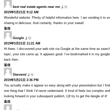
best real estate agents near me
より:
2019年5月21日 9:12 AM
Wonderful website. Plenty of helpful information here. I am sending it to 
sharing in delicious. And certainly, thanks to your sweat!
返信
Google
より:
2019年5月21日 11:21 AM
Hi there. I discovered your web site via Google at the same time as searc
topic, your site came up. It appears good. I’ve bookmarked it in my goog
back then.
返信
Starvend
より:
2019年5月21日 2:36 PM
You actually make it appear so easy along with your presentation but I find 
one thing that I think I’d never understand. It kind of feels too complex an
looking forward in your subsequent publish, I¡¦ll try to get the dangle of it!
返信