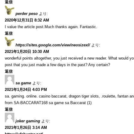
返信
perder peso
より:
2020年12月31日 8:32 AM
I value the article post.Much thanks again. Fantastic.
返信
https://sites.google.com/view/neosizexl/
より:
2021年1月20日 10:30 AM
wonderful points altogether, you just received a new reader. What would y
post that you just made a few days in the past? Any certain?
返信
sa game
より:
2021年1月24日 4:03 PM
sa. gaming. online. casino baccarat, dragon tiger slots, .roulette, fantan 
from SA-BACCARAT168 sa game sa Baccarat (1)
返信
joker gaming
より:
2021年1月26日 3:14 AM