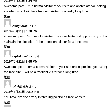
2019年5月21日 8:34 PM
Awesome post. I’m a normal visitor of your site and appreciate you taking 
excellent site. I will be a frequent visitor for a really long time.
返信
otakjualan
より:
2019年5月21日 9:38 PM
Awesome post. I’m a regular visitor of your website and appreciate you tak
maintain the nice site. I’ll be a frequent visitor for a long time.
返信
ciptofurniture
より:
2019年5月21日 9:48 PM
Awesome post. I am a normal visitor of your site and appreciate you taking
the nice site. I will be a frequent visitor for a long time.
返信
야마토게임
より:
2019年5月21日 10:18 PM
You have observed very interesting points! ps nice website.
返信