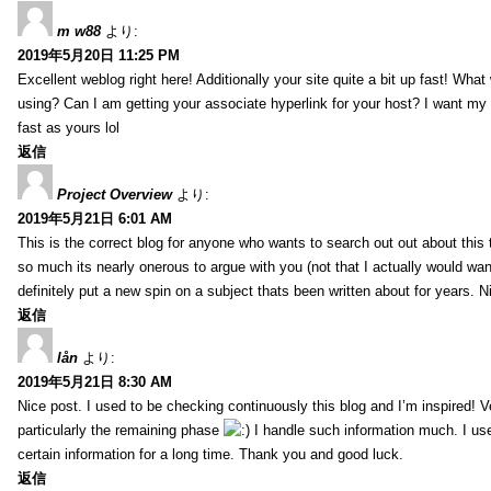
m w88
より:
2019年5月20日 11:25 PM
Excellent weblog right here! Additionally your site quite a bit up fast! Wha
using? Can I am getting your associate hyperlink for your host? I want my
fast as yours lol
返信
Project Overview
より:
2019年5月21日 6:01 AM
This is the correct blog for anyone who wants to search out out about this
so much its nearly onerous to argue with you (not that I actually would 
definitely put a new spin on a subject thats been written about for years. Ni
返信
lån
より:
2019年5月21日 8:30 AM
Nice post. I used to be checking continuously this blog and I’m inspired! V
particularly the remaining phase
I handle such information much. I used
certain information for a long time. Thank you and good luck.
返信