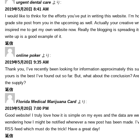
urgent dental care
より:
2019年5月20日 8:41 AM
I would like to thnkx for the efforts you’ve put in writing this website. I’m 
grade site post from you in the upcoming as well. Actually your creative wri
inspired me to get my own website now. Really the blogging is spreading it
write up is a good example of it.
返信
online poker
より:
2019年5月20日 9:35 AM
Thank you, I’ve recently been looking for information approximately this s
yours is the best I’ve found out so far. But, what about the conclusion? Ar
the supply?
返信
Florida Medical Marijuana Card
より:
2019年5月20日 7:00 PM
Good website! I truly love how it is simple on my eyes and the data are wel
wondering how I might be notified whenever a new post has been made. I’v
RSS feed which must do the trick! Have a great day!
返信