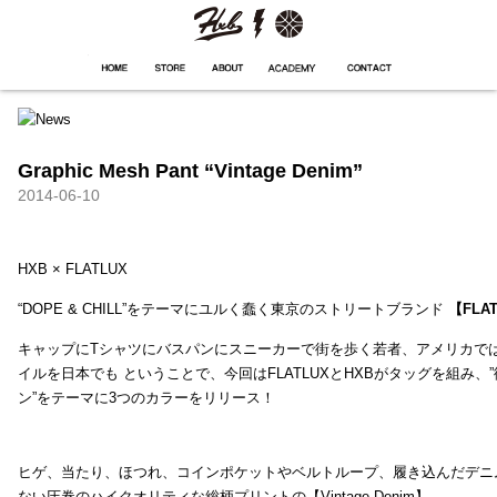
HXB
Home
Hugest
About
Academy
Contact
Store
Graphic Mesh Pant “Vintage Denim”
2014-06-10
HXB × FLATLUX
“DOPE & CHILL”をテーマにユルく蠢く東京のストリートブランド
【FLA
キャップにTシャツにバスパンにスニーカーで街を歩く若者、アメリカで
イルを日本でも ということで、今回はFLATLUXとHXBがタッグを組み、
ン”をテーマに3つのカラーをリリース！
ヒゲ、当たり、ほつれ、コインポケットやベルトループ、履き込んだデニ
ない圧巻のハイクオリティな総柄プリントの【Vintage Denim】