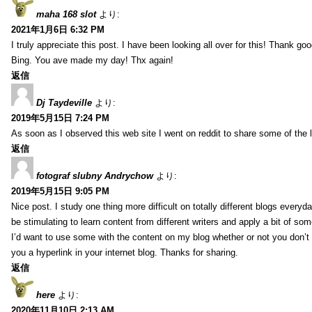
maha 168 slot
より:
2021年1月6日 6:32 PM
I truly appreciate this post. I have been looking all over for this! Thank go
Bing. You ave made my day! Thx again!
返信
Dj Taydeville
より:
2019年5月15日 7:24 PM
As soon as I observed this web site I went on reddit to share some of the 
返信
fotograf slubny Andrychow
より:
2019年5月15日 9:05 PM
Nice post. I study one thing more difficult on totally different blogs everyda
be stimulating to learn content from different writers and apply a bit of som
I’d want to use some with the content on my blog whether or not you don’t mi
you a hyperlink in your internet blog. Thanks for sharing.
返信
here
より:
2020年11月10日 2:13 AM