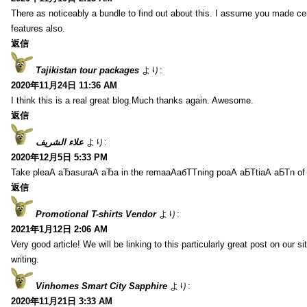
There as noticeably a bundle to find out about this. I assume you made cer
features also.
返信
Tajikistan tour packages
より:
2020年11月24日 11:36 AM
I think this is a real great blog.Much thanks again. Awesome.
返信
علاء الشريف
より:
2020年12月5日 5:33 PM
Take pleаА аЂаsurаА аЂа in the remaаАабТТning poаА аБТtiаА аБТn of
返信
Promotional T-shirts Vendor
より:
2021年1月12日 2:06 AM
Very good article! We will be linking to this particularly great post on our s
writing.
Vinhomes Smart City Sapphire
より:
2020年11月21日 3:33 AM