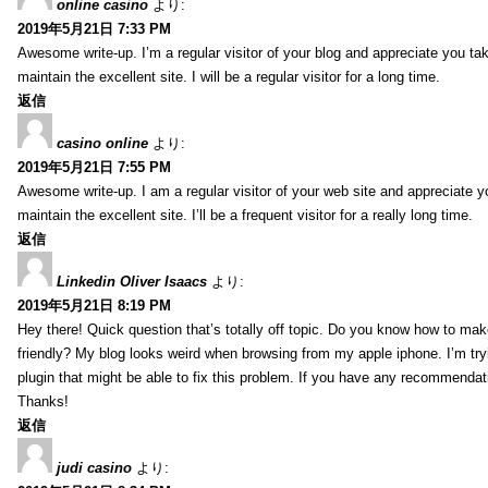
online casino
より:
2019年5月21日 7:33 PM
Awesome write-up. I’m a regular visitor of your blog and appreciate you tak
maintain the excellent site. I will be a regular visitor for a long time.
返信
casino online
より:
2019年5月21日 7:55 PM
Awesome write-up. I am a regular visitor of your web site and appreciate y
maintain the excellent site. I’ll be a frequent visitor for a really long time.
返信
Linkedin Oliver Isaacs
より:
2019年5月21日 8:19 PM
Hey there! Quick question that’s totally off topic. Do you know how to mak
friendly? My blog looks weird when browsing from my apple iphone. I’m tryi
plugin that might be able to fix this problem. If you have any recommendat
Thanks!
返信
judi casino
より: