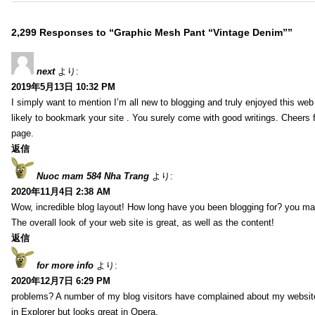
2,299 Responses to “Graphic Mesh Pant “Vintage Denim””
next
より:
2019年5月13日 10:32 PM
I simply want to mention I’m all new to blogging and truly enjoyed this web 
likely to bookmark your site . You surely come with good writings. Cheers 
page.
返信
Nuoc mam 584 Nha Trang
より:
2020年11月4日 2:38 AM
Wow, incredible blog layout! How long have you been blogging for? you ma
The overall look of your web site is great, as well as the content!
返信
for more info
より:
2020年12月7日 6:29 PM
problems? A number of my blog visitors have complained about my website
in Explorer but looks great in Opera.