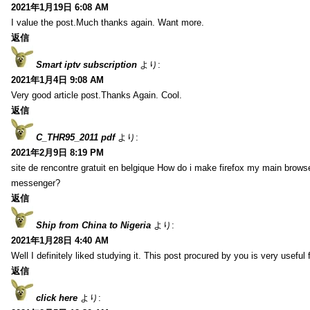
2021年1月19日 6:08 AM
I value the post.Much thanks again. Want more.
返信
Smart iptv subscription
より:
2021年1月4日 9:08 AM
Very good article post.Thanks Again. Cool.
返信
C_THR95_2011 pdf
より:
2021年2月9日 8:19 PM
site de rencontre gratuit en belgique How do i make firefox my main browse
messenger?
返信
Ship from China to Nigeria
より:
2021年1月28日 4:40 AM
Well I definitely liked studying it. This post procured by you is very useful 
返信
click here
より: