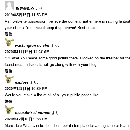
먹튀폴리스
より:
2019年5月15日 11:56 PM
As I web-site possessor I believe the content matter here is rattling fantasti
your efforts. You should keep it up forever! Best of luck.
返信
washington dc cbd
より:
2020年11月19日 12:47 AM
Y3uWmr You made some good points there. I looked on the internet for the
found most individuals will go along with with your blog.
返信
explore
より:
2020年12月1日 10:39 PM
Would you make a list of all of all your public pages like
返信
descubrir el mundo
より:
2020年12月16日 9:33 PM
More Help What can be the ideal Joomla template for a magazine or featur