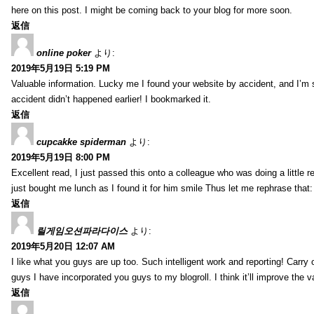
here on this post. I might be coming back to your blog for more soon.
返信
online poker
より:
2019年5月19日 5:19 PM
Valuable information. Lucky me I found your website by accident, and I’m
accident didn’t happened earlier! I bookmarked it.
返信
cupcakke spiderman
より:
2019年5月19日 8:00 PM
Excellent read, I just passed this onto a colleague who was doing a little 
just bought me lunch as I found it for him smile Thus let me rephrase that
返信
릴게임오션파라다이스
より:
2019年5月20日 12:07 AM
I like what you guys are up too. Such intelligent work and reporting! Carry
guys I have incorporated you guys to my blogroll. I think it’ll improve the v
返信