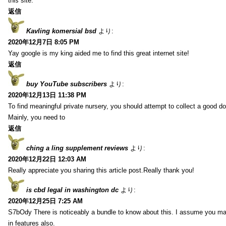
this site.
返信
Kavling komersial bsd
より:
2020年12月7日 8:05 PM
Yay google is my king aided me to find this great internet site!
返信
buy YouTube subscribers
より:
2020年12月13日 11:38 PM
To find meaningful private nursery, you should attempt to collect a good do
Mainly, you need to
返信
ching a ling supplement reviews
より:
2020年12月22日 12:03 AM
Really appreciate you sharing this article post.Really thank you!
is cbd legal in washington dc
より:
2020年12月25日 7:25 AM
S7bOdy There is noticeably a bundle to know about this. I assume you ma
in features also.