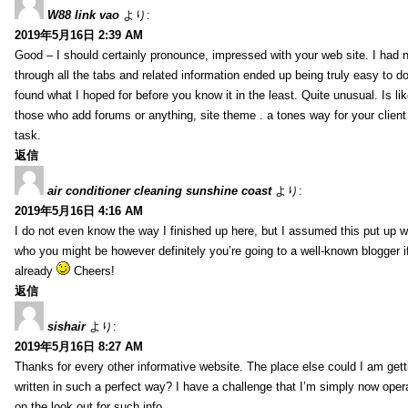
W88 link vao
より:
2019年5月16日 2:39 AM
Good – I should certainly pronounce, impressed with your web site. I had n
through all the tabs and related information ended up being truly easy to do
found what I hoped for before you know it in the least. Quite unusual. Is like
those who add forums or anything, site theme . a tones way for your clien
task.
返信
air conditioner cleaning sunshine coast
より:
2019年5月16日 4:16 AM
I do not even know the way I finished up here, but I assumed this put up w
who you might be however definitely you’re going to a well-known blogger i
already
Cheers!
返信
sishair
より:
2019年5月16日 8:27 AM
Thanks for every other informative website. The place else could I am getti
written in such a perfect way? I have a challenge that I’m simply now oper
on the look out for such info.