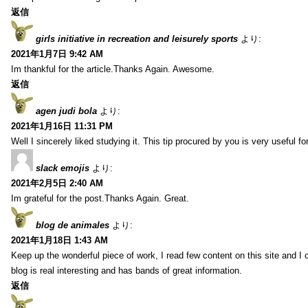
返信
girls initiative in recreation and leisurely sports
より:
2021年1月7日 9:42 AM
Im thankful for the article.Thanks Again. Awesome.
返信
agen judi bola
より:
2021年1月16日 11:31 PM
Well I sincerely liked studying it. This tip procured by you is very useful f
slack emojis
より:
2021年2月5日 2:40 AM
Im grateful for the post.Thanks Again. Great.
blog de animales
より:
2021年1月18日 1:43 AM
Keep up the wonderful piece of work, I read few content on this site and I
blog is real interesting and has bands of great information.
返信