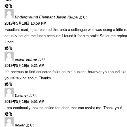
返信
Underground Elephant Jason Kulpa
より:
2019年5月18日 10:59 PM
Excellent read, I just passed this onto a colleague who was doing a little 
actually bought me lunch because I found it for him smile So let me rephra
lunch!
返信
poker online
より:
2019年5月19日 5:21 AM
It’s onerous to find educated folks on this subject, however you sound lik
you’re talking about! Thanks
返信
Davinci
より:
2019年5月19日 5:51 AM
I am continually looking online for ideas that can assist me. Thank you!
返信
poker
より: