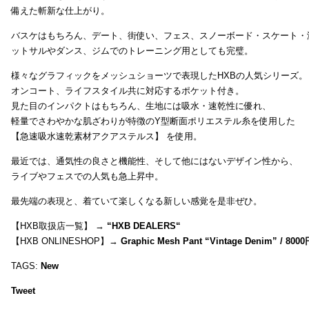
備えた斬新な仕上がり。
バスケはもちろん、デート、街使い、フェス、スノーボード・スケート・
ットサルやダンス、ジムでのトレーニング用としても完璧。
様々なグラフィックをメッシュショーツで表現したHXBの人気シリーズ。
オンコート、ライフスタイル共に対応するポケット付き。
見た目のインパクトはもちろん、生地には吸水・速乾性に優れ、
軽量でさわやかな肌ざわりが特徴のY型断面ポリエステル糸を使用した
【急速吸水速乾素材アクアステルス】 を使用。
最近では、通気性の良さと機能性、そして他にはないデザイン性から、
ライブやフェスでの人気も急上昇中。
最先端の表現と、着ていて楽しくなる新しい感覚を是非ぜひ。
【HXB取扱店一覧】 →
“
HXB DEALERS
“
【HXB ONLINESHOP】→
Graphic Mesh Pant “Vintage Denim” / 800
TAGS:
New
Tweet