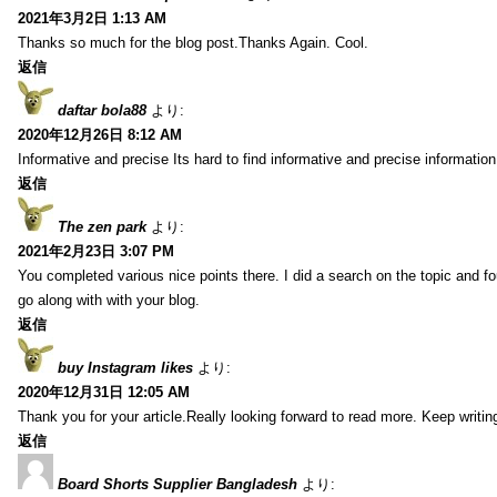
2021年3月2日 1:13 AM
Thanks so much for the blog post.Thanks Again. Cool.
返信
daftar bola88
より:
2020年12月26日 8:12 AM
Informative and precise Its hard to find informative and precise information
返信
The zen park
より:
2021年2月23日 3:07 PM
You completed various nice points there. I did a search on the topic and fo
go along with with your blog.
返信
buy Instagram likes
より:
2020年12月31日 12:05 AM
Thank you for your article.Really looking forward to read more. Keep writin
返信
Board Shorts Supplier Bangladesh
より: