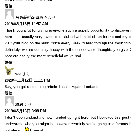
返信
먹튀폴리스 프리즌
より:
2019年5月16日 11:57 AM
Thank you a lot for giving everyone such a superb opportunity to discover
here. It is usually very sweet plus stuffed with a lot of fun for me and my o
visit your blog on the least thrice every week to read through the fresh th
definitely, we are certainly happy with the unbelievable thoughts you give.
post are easily the most beneficial we’ve had.
返信
see
より:
2020年11月12日 11:11 PM
Say, you got a nice blog article.Thanks Again. Fantastic.
返信
SLR
より:
2019年5月16日 8:08 PM
I don’t even understand how I ended up right here, but I believed this post 
understand who you might be however certainly you’re going to a famous 
not already
Cheers!