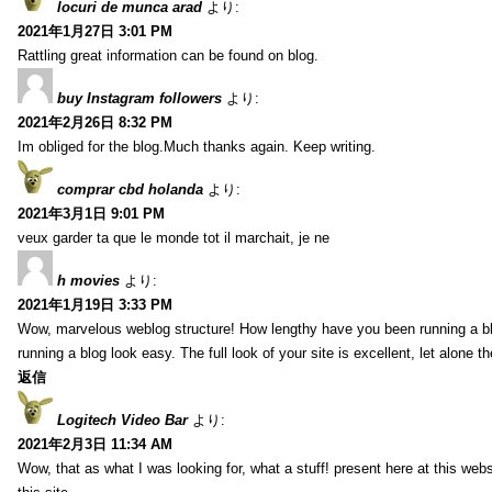
locuri de munca arad
より:
2021年1月27日 3:01 PM
Rattling great information can be found on blog.
buy Instagram followers
より:
2021年2月26日 8:32 PM
Im obliged for the blog.Much thanks again. Keep writing.
comprar cbd holanda
より:
2021年3月1日 9:01 PM
veux garder ta que le monde tot il marchait, je ne
h movies
より:
2021年1月19日 3:33 PM
Wow, marvelous weblog structure! How lengthy have you been running a b
running a blog look easy. The full look of your site is excellent, let alone t
返信
Logitech Video Bar
より:
2021年2月3日 11:34 AM
Wow, that as what I was looking for, what a stuff! present here at this web