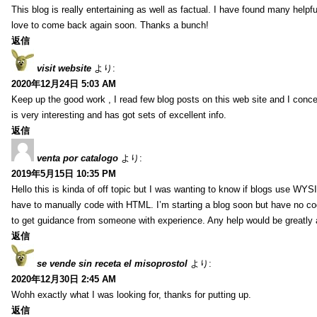
This blog is really entertaining as well as factual. I have found many helpful
love to come back again soon. Thanks a bunch!
返信
visit website
より:
2020年12月24日 5:03 AM
Keep up the good work , I read few blog posts on this web site and I conce
is very interesting and has got sets of excellent info.
返信
venta por catalogo
より:
2019年5月15日 10:35 PM
Hello this is kinda of off topic but I was wanting to know if blogs use WYS
have to manually code with HTML. I’m starting a blog soon but have no cod
to get guidance from someone with experience. Any help would be greatly 
返信
se vende sin receta el misoprostol
より:
2020年12月30日 2:45 AM
Wohh exactly what I was looking for, thanks for putting up.
返信