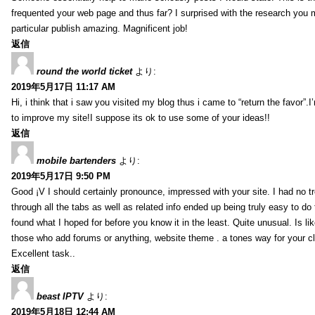
frequented your web page and thus far? I surprised with the research you
particular publish amazing. Magnificent job!
返信
round the world ticket
より:
2019年5月17日 11:17 AM
Hi, i think that i saw you visited my blog thus i came to “return the favor”.I’
to improve my site!I suppose its ok to use some of your ideas!!
返信
mobile bartenders
より:
2019年5月17日 9:50 PM
Good ¡V I should certainly pronounce, impressed with your site. I had no t
through all the tabs as well as related info ended up being truly easy to do
found what I hoped for before you know it in the least. Quite unusual. Is like
those who add forums or anything, website theme . a tones way for your c
Excellent task..
返信
beast IPTV
より:
2019年5月18日 12:44 AM