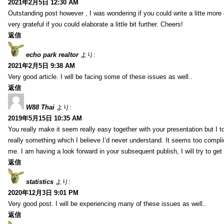
2021年2月5日 12:30 AM
Outstanding post however , I was wondering if you could write a litte more 
very grateful if you could elaborate a little bit further. Cheers!
返信
echo park realtor
より:
2021年2月5日 9:38 AM
Very good article. I will be facing some of these issues as well..
返信
W88 Thai
より:
2019年5月15日 10:35 AM
You really make it seem really easy together with your presentation but I to
really something which I believe I’d never understand. It seems too compli
me. I am having a look forward in your subsequent publish, I will try to get 
返信
statistics
より:
2020年12月3日 9:01 PM
Very good post. I will be experiencing many of these issues as well..
返信