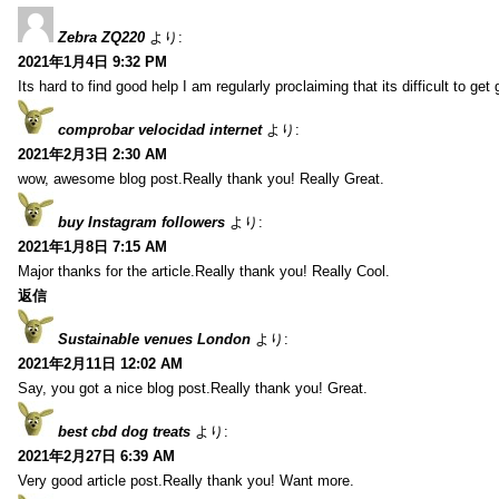
Zebra ZQ220
より:
2021年1月4日 9:32 PM
Its hard to find good help I am regularly proclaiming that its difficult to get
comprobar velocidad internet
より:
2021年2月3日 2:30 AM
wow, awesome blog post.Really thank you! Really Great.
buy Instagram followers
より:
2021年1月8日 7:15 AM
Major thanks for the article.Really thank you! Really Cool.
返信
Sustainable venues London
より:
2021年2月11日 12:02 AM
Say, you got a nice blog post.Really thank you! Great.
best cbd dog treats
より:
2021年2月27日 6:39 AM
Very good article post.Really thank you! Want more.