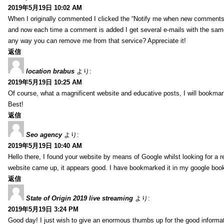
2019年5月19日 10:02 AM
When I originally commented I clicked the “Notify me when new comment
and now each time a comment is added I get several e-mails with the sa
any way you can remove me from that service? Appreciate it!
返信
location brabus
より:
2019年5月19日 10:25 AM
Of course, what a magnificent website and educative posts, I will bookmark
Best!
返信
Seo agency
より:
2019年5月19日 10:40 AM
Hello there, I found your website by means of Google whilst looking for a r
website came up, it appears good. I have bookmarked it in my google bo
返信
State of Origin 2019 live streaming
より:
2019年5月19日 3:24 PM
Good day! I just wish to give an enormous thumbs up for the good informa