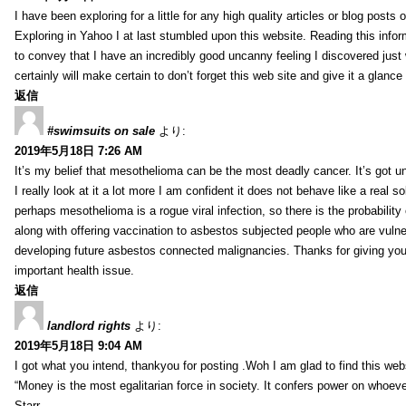
I have been exploring for a little for any high quality articles or blog posts o
Exploring in Yahoo I at last stumbled upon this website. Reading this info
to convey that I have an incredibly good uncanny feeling I discovered just
certainly will make certain to don’t forget this web site and give it a glanc
返信
#swimsuits on sale
より:
2019年5月18日 7:26 AM
It’s my belief that mesothelioma can be the most deadly cancer. It’s got u
I really look at it a lot more I am confident it does not behave like a real s
perhaps mesothelioma is a rogue viral infection, so there is the probability
along with offering vaccination to asbestos subjected people who are vulner
developing future asbestos connected malignancies. Thanks for giving your
important health issue.
返信
landlord rights
より:
2019年5月18日 9:04 AM
I got what you intend, thankyou for posting .Woh I am glad to find this web
“Money is the most egalitarian force in society. It confers power on whoeve
Starr.