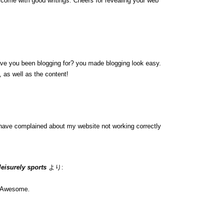
y come with good writings. Cheers for revealing your web
ave you been blogging for? you made blogging look easy.
, as well as the content!
have complained about my website not working correctly
 leisurely sports
より:
n. Awesome.