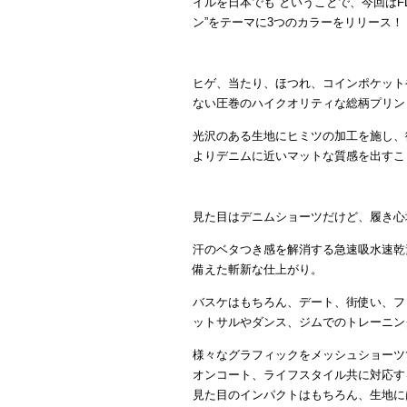
イルを日本でも ということで、今回はFL
ン”をテーマに3つのカラーをリリース！
ヒゲ、当たり、ほつれ、コインポケット
ない圧巻のハイクオリティな総柄プリントの【V
光沢のある生地にヒミツの加工を施し、
よりデニムに近いマットな質感を出すこ
見た目はデニムショーツだけど、履き心
汗のベタつき感を解消する急速吸水速乾
備えた斬新な仕上がり。
バスケはもちろん、デート、街使い、フ
ットサルやダンス、ジムでのトレーニン
様々なグラフィックをメッシュショーツ
オンコート、ライフスタイル共に対応す
見た目のインパクトはもちろん、生地に