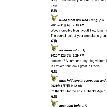
likely to bookmark your site . You surel
page.
返信
Nuoc mam 584 Nha Trang
より:
2020年11月4日 2:38 AM
Wow, incredible blog layout! How long h
The overall look of your web site is great
返信
for more info
より:
2020年12月7日 6:29 PM
problems? A number of my blog visitors 
in Explorer but looks great in Opera.
返信
girls initiative in recreation and
2021年1月7日 9:42 AM
Im thankful for the article.Thanks Agai
返信
agen judi bola
より: