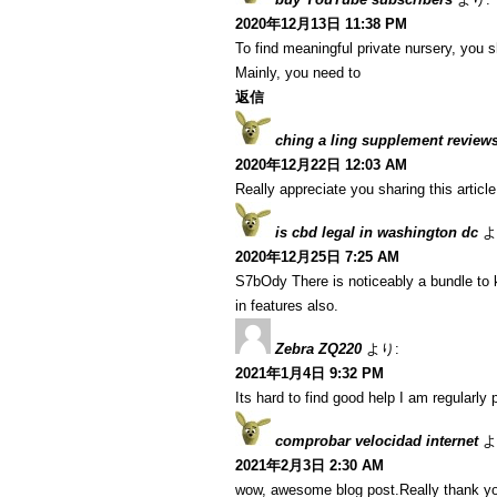
2020年12月13日 11:38 PM
To find meaningful private nursery, you s
Mainly, you need to
返信
ching a ling supplement review
2020年12月22日 12:03 AM
Really appreciate you sharing this articl
is cbd legal in washington dc
よ
2020年12月25日 7:25 AM
S7bOdy There is noticeably a bundle to 
in features also.
Zebra ZQ220
より:
2021年1月4日 9:32 PM
Its hard to find good help I am regularly p
comprobar velocidad internet
よ
2021年2月3日 2:30 AM
wow, awesome blog post.Really thank yo