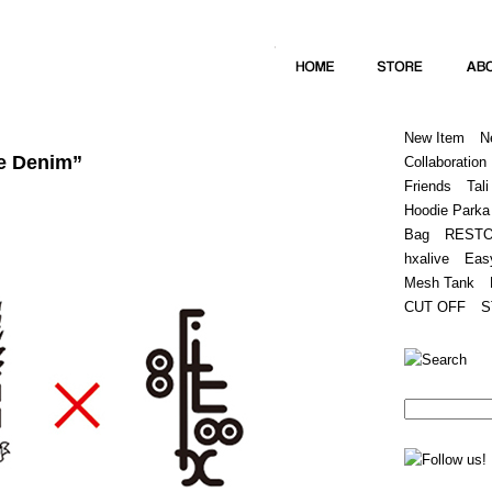
Home
Hugest
About
Store
New Item
N
e Denim”
Collaboration
Friends
Tali
Hoodie Parka
Bag
REST
hxalive
Eas
Mesh Tank
CUT OFF
S