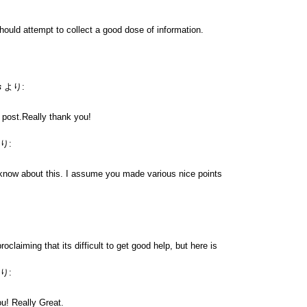
hould attempt to collect a good dose of information.
s
より:
e post.Really thank you!
り:
know about this. I assume you made various nice points
roclaiming that its difficult to get good help, but here is
り:
u! Really Great.