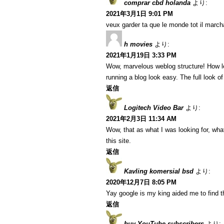
comprar cbd holanda
より:
2021年3月1日 9:01 PM
veux garder ta que le monde tot il marcha
h movies
より:
2021年1月19日 3:33 PM
Wow, marvelous weblog structure! How l
running a blog look easy. The full look of
返信
Logitech Video Bar
より:
2021年2月3日 11:34 AM
Wow, that as what I was looking for, what
this site.
返信
Kavling komersial bsd
より:
2020年12月7日 8:05 PM
Yay google is my king aided me to find thi
返信
buy YouTube subscribers
より: