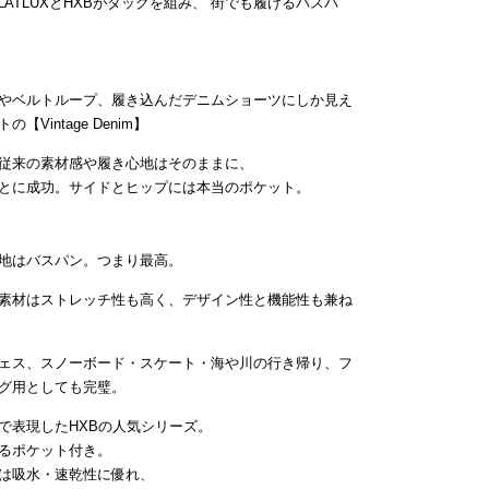
ATLUXとHXBがタッグを組み、”街でも履けるバスパ
やベルトループ、履き込んだデニムショーツにしか見え
intage Denim】
従来の素材感や履き心地はそのままに、
とに成功。サイドとヒップには本当のポケット。
地はバスパン。つまり最高。
素材はストレッチ性も高く、デザイン性と機能性も兼ね
ェス、スノーボード・スケート・海や川の行き帰り、フ
グ用としても完璧。
で表現したHXBの人気シリーズ。
るポケット付き。
は吸水・速乾性に優れ、