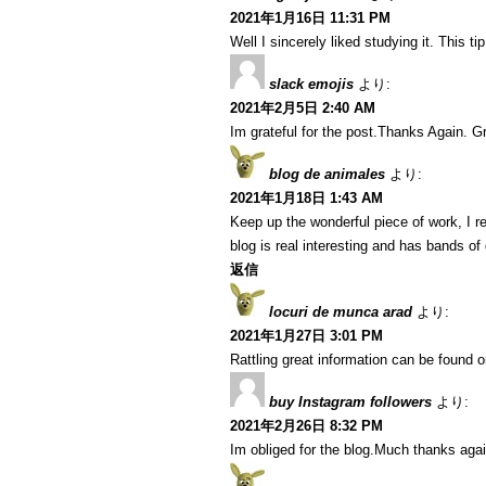
2021年1月16日 11:31 PM
Well I sincerely liked studying it. This t
slack emojis
より:
2021年2月5日 2:40 AM
Im grateful for the post.Thanks Again. Gr
blog de animales
より:
2021年1月18日 1:43 AM
Keep up the wonderful piece of work, I r
blog is real interesting and has bands of 
返信
locuri de munca arad
より:
2021年1月27日 3:01 PM
Rattling great information can be found o
buy Instagram followers
より:
2021年2月26日 8:32 PM
Im obliged for the blog.Much thanks agai