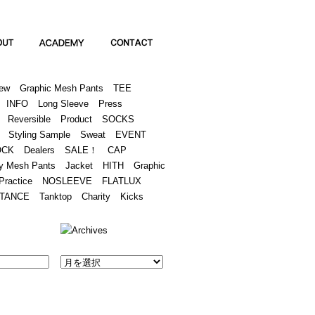
Academy
Contact
ew
Graphic Mesh Pants
TEE
INFO
Long Sleeve
Press
Reversible
Product
SOCKS
Styling Sample
Sweat
EVENT
OCK
Dealers
SALE！
CAP
y Mesh Pants
Jacket
HITH
Graphic
Practice
NOSLEEVE
FLATLUX
TANCE
Tanktop
Charity
Kicks