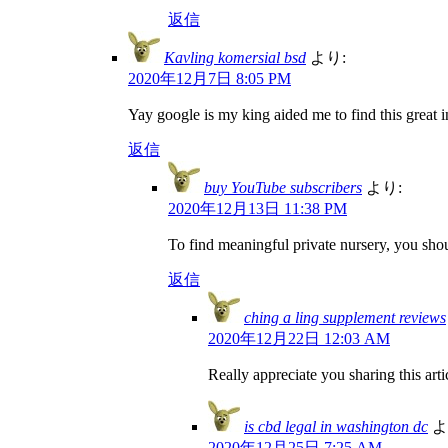
返信
Kavling komersial bsd
より:
2020年12月7日 8:05 PM
Yay google is my king aided me to find this great in
返信
buy YouTube subscribers
より:
2020年12月13日 11:38 PM
To find meaningful private nursery, you shou
返信
ching a ling supplement reviews
2020年12月22日 12:03 AM
Really appreciate you sharing this art
is cbd legal in washington dc
よ
2020年12月25日 7:25 AM