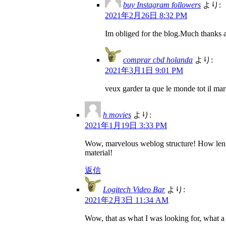
buy Instagram followers
より:
2021年2月26日 8:32 PM
Im obliged for the blog.Much thanks 
comprar cbd holanda
より:
2021年3月1日 9:01 PM
veux garder ta que le monde tot il marc
h movies
より:
2021年1月19日 3:33 PM
Wow, marvelous weblog structure! How length
material!
返信
Logitech Video Bar
より:
2021年2月3日 11:34 AM
Wow, that as what I was looking for, what a st