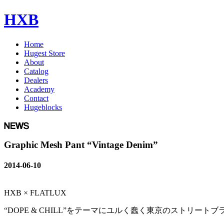
HXB
Home
Hugest Store
About
Catalog
Dealers
Academy
Contact
Hugeblocks
Graphic Mesh Pant “Vintage Denim”
2014-06-10
HXB × FLATLUX
“DOPE & CHILL”をテーマにユルく蠢く東京のストリート