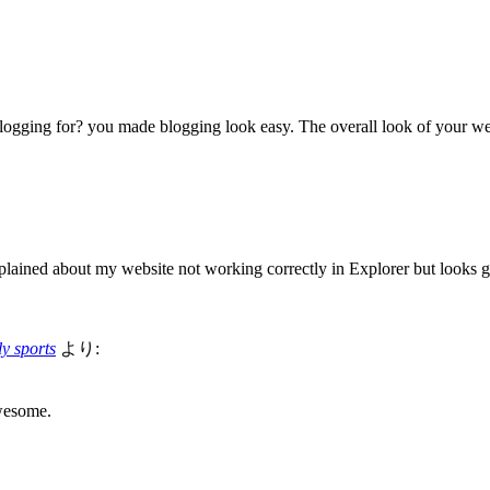
ging for? you made blogging look easy. The overall look of your web s
ained about my website not working correctly in Explorer but looks g
ly sports
より:
Awesome.