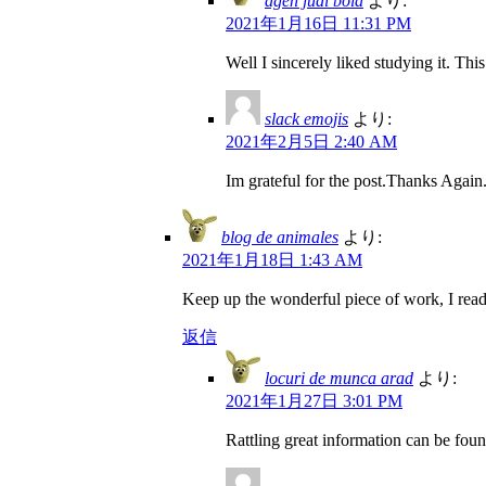
agen judi bola
より:
2021年1月16日 11:31 PM
Well I sincerely liked studying it. Thi
slack emojis
より:
2021年2月5日 2:40 AM
Im grateful for the post.Thanks Again.
blog de animales
より:
2021年1月18日 1:43 AM
Keep up the wonderful piece of work, I read 
返信
locuri de munca arad
より:
2021年1月27日 3:01 PM
Rattling great information can be fou