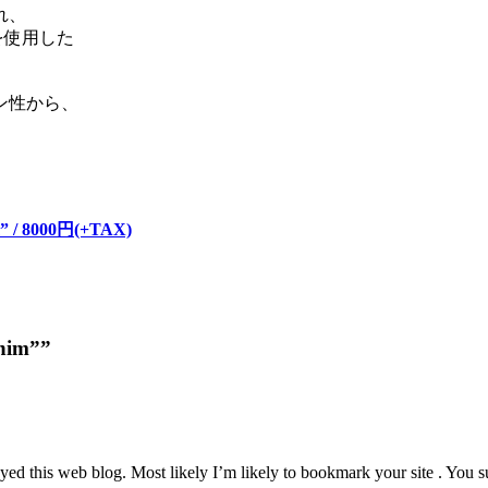
れ、
を使用した
ン性から、
。
m” / 8000円(+TAX)
enim””
oyed this web blog. Most likely I’m likely to bookmark your site . You