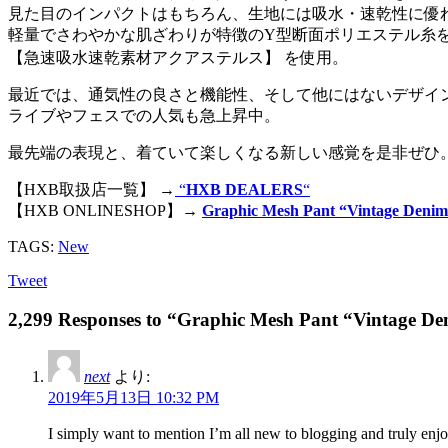
見た目のインパクトはもちろん、生地には吸水・速乾性に優
軽量でさわやかな肌ざわりが特徴のY型断面ポリエステル糸
【急速吸水速乾素材アクアステルス】 を使用。
最近では、通気性の良さと機能性、そして他にはないデザイ
ライブやフェスでの人気も急上昇中。
最先端の表現と、着ていて楽しくなる新しい感覚を是非ぜひ
【HXB取扱店一覧】 →
“
HXB DEALERS
“
【HXB ONLINESHOP】→
Graphic Mesh Pant “Vintage Deni
TAGS:
New
Tweet
2,299 Responses to “Graphic Mesh Pant “Vintage D
next
より:
2019年5月13日 10:32 PM
I simply want to mention I’m all new to blogging and truly enj