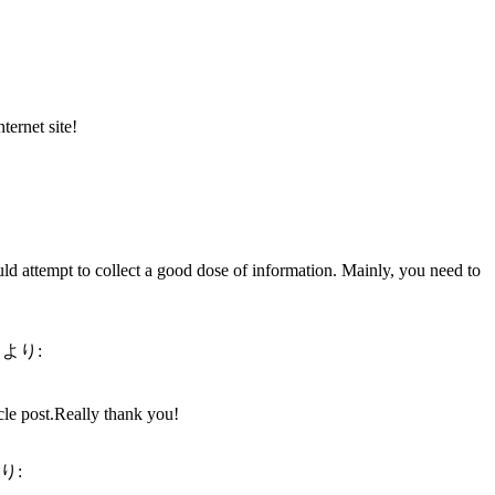
ternet site!
ld attempt to collect a good dose of information. Mainly, you need to
より:
icle post.Really thank you!
り: