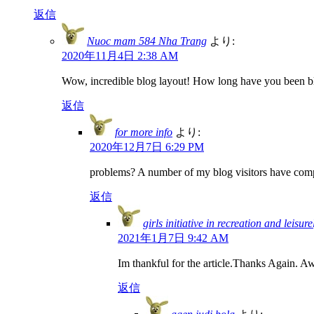
返信
Nuoc mam 584 Nha Trang
より:
2020年11月4日 2:38 AM
Wow, incredible blog layout! How long have you been blog
返信
for more info
より:
2020年12月7日 6:29 PM
problems? A number of my blog visitors have compl
返信
girls initiative in recreation and leisure
2021年1月7日 9:42 AM
Im thankful for the article.Thanks Again. 
返信