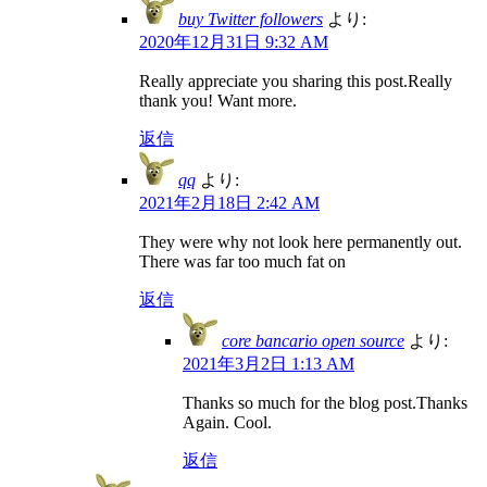
buy Twitter followers
より:
2020年12月31日 9:32 AM
Really appreciate you sharing this post.Really
thank you! Want more.
返信
qq
より:
2021年2月18日 2:42 AM
They were why not look here permanently out.
There was far too much fat on
返信
core bancario open source
より:
2021年3月2日 1:13 AM
Thanks so much for the blog post.Thanks
Again. Cool.
返信