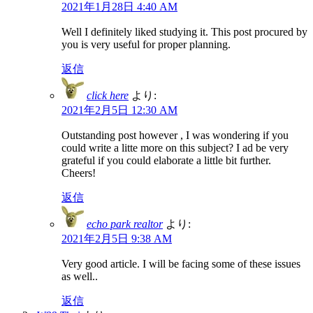
2021年1月28日 4:40 AM
Well I definitely liked studying it. This post procured by
you is very useful for proper planning.
返信
click here
より:
2021年2月5日 12:30 AM
Outstanding post however , I was wondering if you
could write a litte more on this subject? I ad be very
grateful if you could elaborate a little bit further.
Cheers!
返信
echo park realtor
より:
2021年2月5日 9:38 AM
Very good article. I will be facing some of these issues
as well..
返信