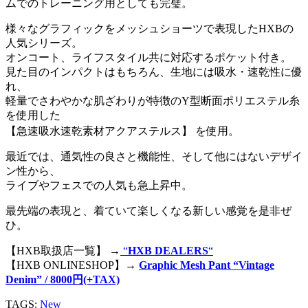
ムでのトレーニング用としても完璧。
様々なグラフィックをメッシュショーツで表現したHXBの
人気シリーズ。
オンコート、ライフスタイル共に対応するポケット付き。
見た目のインパクトはもちろん、生地には吸水・速乾性に優
れ、
軽量でさわやかな肌ざわりが特徴のY型断面ポリエステル糸
を使用した
【急速吸水速乾素材アクアステルス】 を使用。
最近では、通気性の良さと機能性、そして他にはないデザイ
ン性から、
ライブやフェスでの人気も急上昇中。
最先端の表現と、着ていて楽しくなる新しい感覚を是非ぜ
ひ。
【HXB取扱店一覧】 →
“
HXB DEALERS
“
【HXB ONLINESHOP】→
Graphic Mesh Pant “Vintage
Denim” / 8000円(+TAX)
TAGS:
New