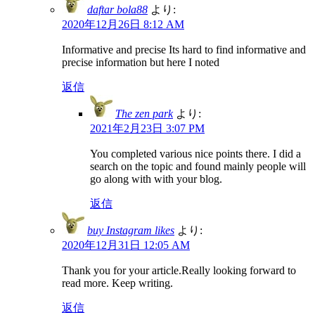
daftar bola88
より:
2020年12月26日 8:12 AM
Informative and precise Its hard to find informative and
precise information but here I noted
返信
The zen park
より:
2021年2月23日 3:07 PM
You completed various nice points there. I did a
search on the topic and found mainly people will
go along with with your blog.
返信
buy Instagram likes
より:
2020年12月31日 12:05 AM
Thank you for your article.Really looking forward to
read more. Keep writing.
返信