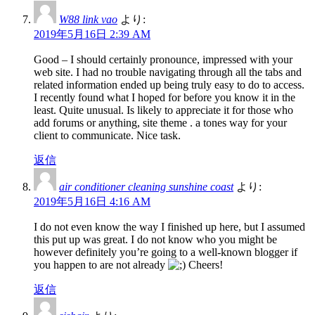
W88 link vao
より:
2019年5月16日 2:39 AM
Good – I should certainly pronounce, impressed with your
web site. I had no trouble navigating through all the tabs and
related information ended up being truly easy to do to access.
I recently found what I hoped for before you know it in the
least. Quite unusual. Is likely to appreciate it for those who
add forums or anything, site theme . a tones way for your
client to communicate. Nice task.
返信
air conditioner cleaning sunshine coast
より:
2019年5月16日 4:16 AM
I do not even know the way I finished up here, but I assumed
this put up was great. I do not know who you might be
however definitely you’re going to a well-known blogger if
you happen to are not already
Cheers!
返信