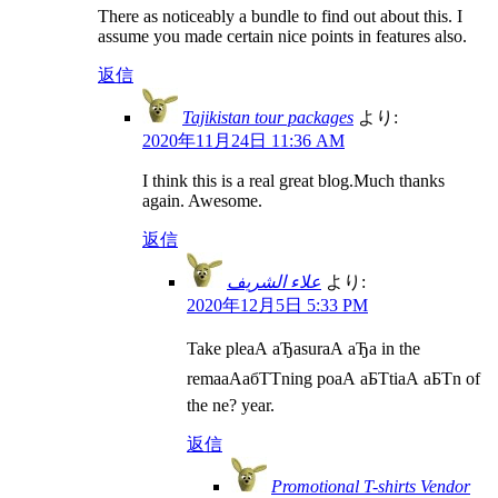
There as noticeably a bundle to find out about this. I
assume you made certain nice points in features also.
返信
Tajikistan tour packages
より:
2020年11月24日 11:36 AM
I think this is a real great blog.Much thanks
again. Awesome.
返信
علاء الشريف
より:
2020年12月5日 5:33 PM
Take pleаА аЂаsurаА аЂа in the
remaаАабТТning poаА аБТtiаА аБТn of
the ne? year.
返信
Promotional T-shirts Vendor