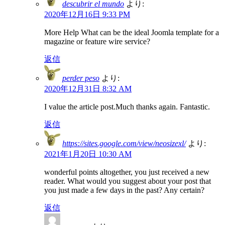
descubrir el mundo
より:
2020年12月16日 9:33 PM
More Help What can be the ideal Joomla template for a
magazine or feature wire service?
返信
perder peso
より:
2020年12月31日 8:32 AM
I value the article post.Much thanks again. Fantastic.
返信
https://sites.google.com/view/neosizexl/
より:
2021年1月20日 10:30 AM
wonderful points altogether, you just received a new
reader. What would you suggest about your post that
you just made a few days in the past? Any certain?
返信