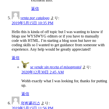
excellent info.
返信
venta por catalogo
より:
2019年5月15日 10:35 PM
Hello this is kinda of off topic but I was wanting to know if
blogs use WYSIWYG editors or if you have to manually
code with HTML. I’m starting a blog soon but have no
coding skills so I wanted to get guidance from someone with
experience. Any help would be greatly appreciated!
返信
se vende sin receta el misoprostol
より:
2020年12月30日 2:45 AM
Wohh exactly what I was looking for, thanks for putting
up.
返信
먹튀폴리스
より:
2019年5月15日 11:56 PM