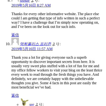
sishair
より:
2019年5月16日 8:27 AM
Thanks for every other informative website. The place else
could I am getting that type of info written in such a perfect
way? I have a challenge that I’m simply now operating on,
and I’ve been on the look out for such info.
返信
먹튀폴리스 프리즌
より:
2019年5月16日 11:57 AM
Thank you a lot for giving everyone such a superb
opportunity to discover important secrets from here. It is
usually very sweet plus stuffed with a lot of fun for me and
my office fellow workers to visit your blog on the least thrice
every week to read through the fresh things you have. And
definitely, we are certainly happy with the unbelievable
thoughts you give. Some 4 facts in this post are easily the
most beneficial we’ve had.
返信
see
より: