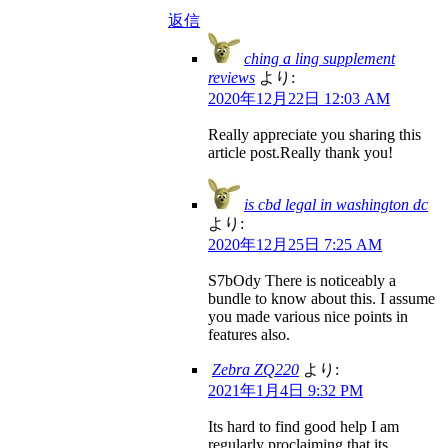
返信
ching a ling supplement
reviews
より:
2020年12月22日 12:03 AM
Really appreciate you sharing this
article post.Really thank you!
is cbd legal in washington dc
より:
2020年12月25日 7:25 AM
S7bOdy There is noticeably a
bundle to know about this. I assume
you made various nice points in
features also.
Zebra ZQ220
より:
2021年1月4日 9:32 PM
Its hard to find good help I am
regularly proclaiming that its