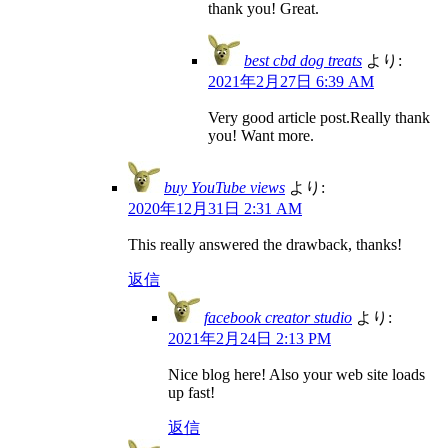
thank you! Great.
best cbd dog treats
より:
2021年2月27日 6:39 AM
Very good article post.Really thank
you! Want more.
buy YouTube views
より:
2020年12月31日 2:31 AM
This really answered the drawback, thanks!
返信
facebook creator studio
より:
2021年2月24日 2:13 PM
Nice blog here! Also your web site loads
up fast!
返信