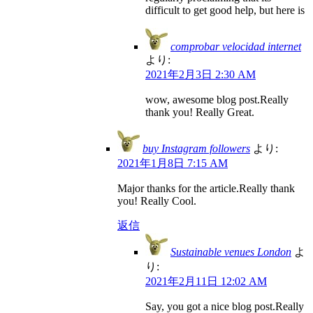
difficult to get good help, but here is
comprobar velocidad internet
より:
2021年2月3日 2:30 AM
wow, awesome blog post.Really
thank you! Really Great.
buy Instagram followers
より:
2021年1月8日 7:15 AM
Major thanks for the article.Really thank
you! Really Cool.
返信
Sustainable venues London
よ
り:
2021年2月11日 12:02 AM
Say, you got a nice blog post.Really