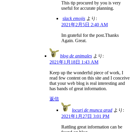
This tip procured by you is very
useful for accurate planning.
slack emojis
より:
2021年2月5日 2:40 AM
Im grateful for the post.Thanks
Again. Great.
blog de animales
より:
2021年1月18日 1:43 AM
Keep up the wonderful piece of work, I
read few content on this site and I conceive
that your web blog is real interesting and
has bands of great information.
返信
locuri de munca arad
より:
2021年1月27日 3:01 PM
Rattling great information can be