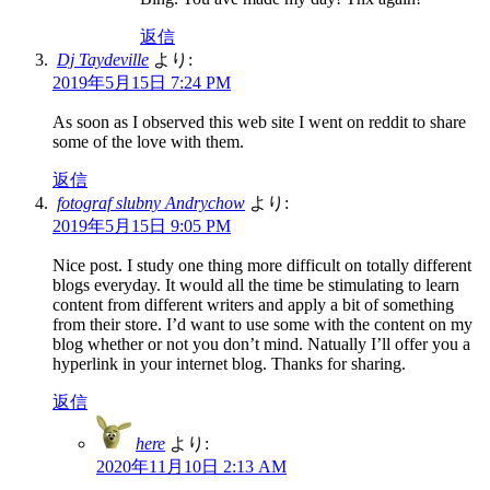
返信
Dj Taydeville
より:
2019年5月15日 7:24 PM
As soon as I observed this web site I went on reddit to share
some of the love with them.
返信
fotograf slubny Andrychow
より:
2019年5月15日 9:05 PM
Nice post. I study one thing more difficult on totally different
blogs everyday. It would all the time be stimulating to learn
content from different writers and apply a bit of something
from their store. I’d want to use some with the content on my
blog whether or not you don’t mind. Natually I’ll offer you a
hyperlink in your internet blog. Thanks for sharing.
返信
here
より:
2020年11月10日 2:13 AM