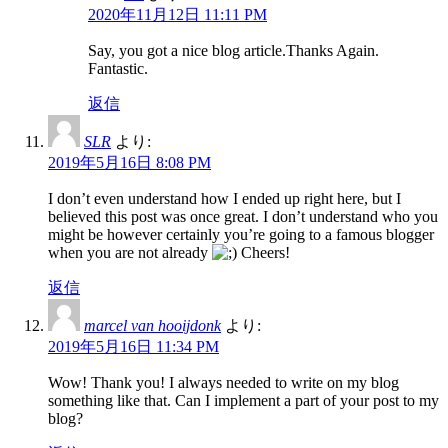
2020年11月12日 11:11 PM
Say, you got a nice blog article.Thanks Again.
Fantastic.
返信
SLR
より:
2019年5月16日 8:08 PM
I don’t even understand how I ended up right here, but I
believed this post was once great. I don’t understand who you
might be however certainly you’re going to a famous blogger
when you are not already
Cheers!
返信
marcel van hooijdonk
より:
2019年5月16日 11:34 PM
Wow! Thank you! I always needed to write on my blog
something like that. Can I implement a part of your post to my
blog?