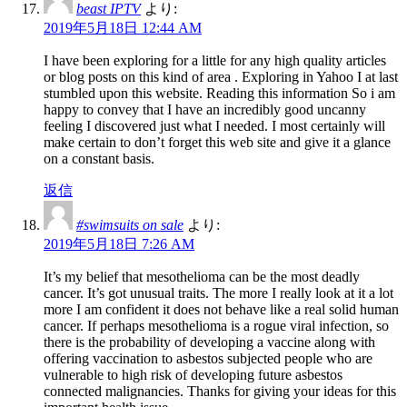
beast IPTV
より:
2019年5月18日 12:44 AM
I have been exploring for a little for any high quality articles
or blog posts on this kind of area . Exploring in Yahoo I at last
stumbled upon this website. Reading this information So i am
happy to convey that I have an incredibly good uncanny
feeling I discovered just what I needed. I most certainly will
make certain to don’t forget this web site and give it a glance
on a constant basis.
返信
#swimsuits on sale
より:
2019年5月18日 7:26 AM
It’s my belief that mesothelioma can be the most deadly
cancer. It’s got unusual traits. The more I really look at it a lot
more I am confident it does not behave like a real solid human
cancer. If perhaps mesothelioma is a rogue viral infection, so
there is the probability of developing a vaccine along with
offering vaccination to asbestos subjected people who are
vulnerable to high risk of developing future asbestos
connected malignancies. Thanks for giving your ideas for this