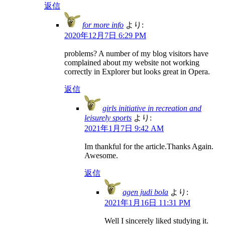
返信
for more info
より:
2020年12月7日 6:29 PM
problems? A number of my blog visitors have
complained about my website not working
correctly in Explorer but looks great in Opera.
返信
girls initiative in recreation and
leisurely sports
より:
2021年1月7日 9:42 AM
Im thankful for the article.Thanks Again.
Awesome.
返信
agen judi bola
より:
2021年1月16日 11:31 PM
Well I sincerely liked studying it.