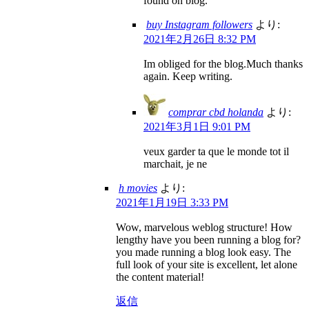
found on blog.
buy Instagram followers
より:
2021年2月26日 8:32 PM
Im obliged for the blog.Much thanks
again. Keep writing.
comprar cbd holanda
より:
2021年3月1日 9:01 PM
veux garder ta que le monde tot il
marchait, je ne
h movies
より:
2021年1月19日 3:33 PM
Wow, marvelous weblog structure! How
lengthy have you been running a blog for?
you made running a blog look easy. The
full look of your site is excellent, let alone
the content material!
返信