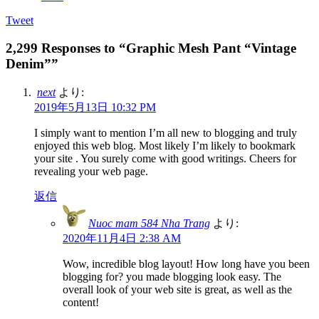
Tweet
2,299 Responses to “Graphic Mesh Pant “Vintage
Denim””
next
より:
2019年5月13日 10:32 PM
I simply want to mention I’m all new to blogging and truly
enjoyed this web blog. Most likely I’m likely to bookmark
your site . You surely come with good writings. Cheers for
revealing your web page.
返信
Nuoc mam 584 Nha Trang
より:
2020年11月4日 2:38 AM
Wow, incredible blog layout! How long have you been
blogging for? you made blogging look easy. The
overall look of your web site is great, as well as the
content!