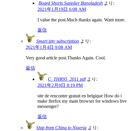
Board Shorts Supplier Bangladesh
より:
2021年1月19日 6:08 AM
I value the post.Much thanks again. Want more.
返信
Smart iptv subscription
より:
2021年1月4日 9:08 AM
Very good article post.Thanks Again. Cool.
返信
C_THR95_2011 pdf
より:
2021年2月9日 8:19 PM
site de rencontre gratuit en belgique How do i
make firefox my main browser for windows live
messenger?
返信
Ship from China to Nigeria
より: