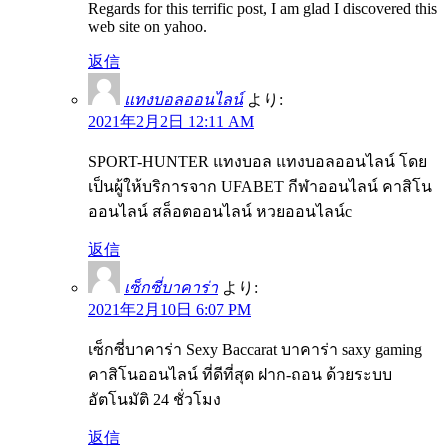
Regards for this terrific post, I am glad I discovered this
web site on yahoo.
返信
แทงบอลออนไลน์
より:
2021年2月2日 12:11 AM
SPORT-HUNTER แทงบอล แทงบอลออนไลน์ โดย
เป็นผู้ให้บริการจาก UFABET กีฬาออนไลน์ คาสิโน
ออนไลน์ สล็อตออนไลน์ หวยออนไลน์c
返信
เซ็กซี่บาคาร่า
より:
2021年2月10日 6:07 PM
เซ็กซี่บาคาร่า Sexy Baccarat บาคาร่า saxy gaming
คาสิโนออนไลน์ ที่ดีที่สุด ฝาก-ถอน ด้วยระบบ
อัตโนมัติ 24 ชั่วโมง
返信