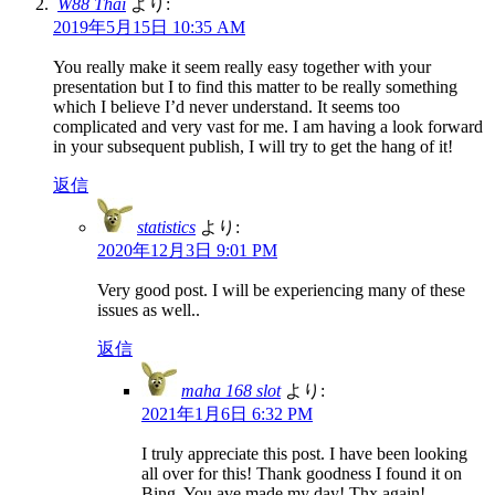
W88 Thai
より:
2019年5月15日 10:35 AM
You really make it seem really easy together with your
presentation but I to find this matter to be really something
which I believe I’d never understand. It seems too
complicated and very vast for me. I am having a look forward
in your subsequent publish, I will try to get the hang of it!
返信
statistics
より:
2020年12月3日 9:01 PM
Very good post. I will be experiencing many of these
issues as well..
返信
maha 168 slot
より:
2021年1月6日 6:32 PM
I truly appreciate this post. I have been looking
all over for this! Thank goodness I found it on
Bing. You ave made my day! Thx again!