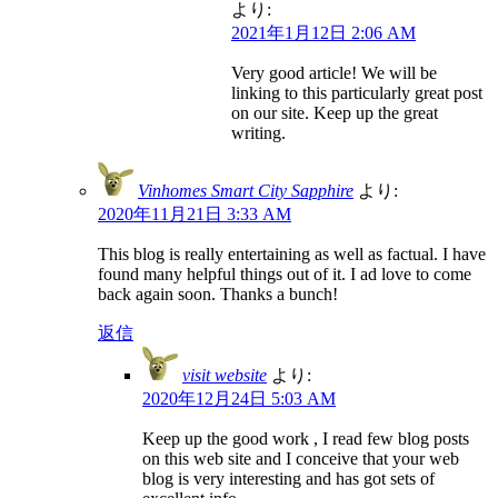
より:
2021年1月12日 2:06 AM
Very good article! We will be
linking to this particularly great post
on our site. Keep up the great
writing.
Vinhomes Smart City Sapphire
より:
2020年11月21日 3:33 AM
This blog is really entertaining as well as factual. I have
found many helpful things out of it. I ad love to come
back again soon. Thanks a bunch!
返信
visit website
より:
2020年12月24日 5:03 AM
Keep up the good work , I read few blog posts
on this web site and I conceive that your web
blog is very interesting and has got sets of