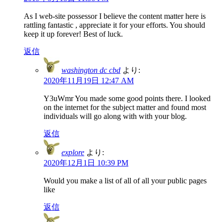
As I web-site possessor I believe the content matter here is
rattling fantastic , appreciate it for your efforts. You should
keep it up forever! Best of luck.
返信
washington dc cbd
より:
2020年11月19日 12:47 AM
Y3uWmr You made some good points there. I looked
on the internet for the subject matter and found most
individuals will go along with with your blog.
返信
explore
より:
2020年12月1日 10:39 PM
Would you make a list of all of all your public pages
like
返信