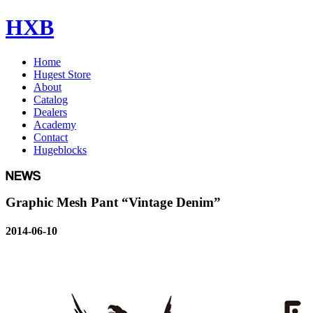
HXB
Home
Hugest Store
About
Catalog
Dealers
Academy
Contact
Hugeblocks
Graphic Mesh Pant “Vintage Denim”
2014-06-10