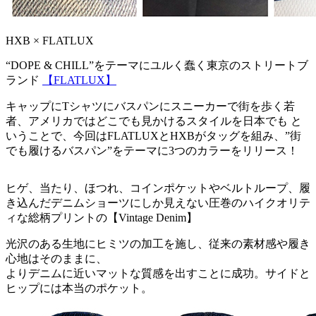
HXB × FLATLUX
“DOPE & CHILL”をテーマにユルく蠢く東京のストリートブ
ランド
【FLATLUX】
キャップにTシャツにバスパンにスニーカーで街を歩く若
者、アメリカではどこでも見かけるスタイルを日本でも と
いうことで、今回はFLATLUXとHXBがタッグを組み、”街
でも履けるバスパン”をテーマに3つのカラーをリリース！
ヒゲ、当たり、ほつれ、コインポケットやベルトループ、履
き込んだデニムショーツにしか見えない圧巻のハイクオリテ
ィな総柄プリントの【Vintage Denim】
光沢のある生地にヒミツの加工を施し、従来の素材感や履き
心地はそのままに、
よりデニムに近いマットな質感を出すことに成功。サイドと
ヒップには本当のポケット。