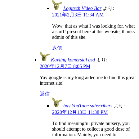
Logitech Video Bar
より:
2021年2月3日 11:34 AM
Wow, that as what I was looking for, what
a stuff! present here at this website, thanks
admin of this site.
返信
Kavling komersial bsd
より:
2020年12月7日 8:05 PM
Yay google is my king aided me to find this great
internet site!
返信
buy YouTube subscribers
より:
2020年12月13日 11:38 PM
To find meaningful private nursery, you
should attempt to collect a good dose of
information. Mainly, you need to