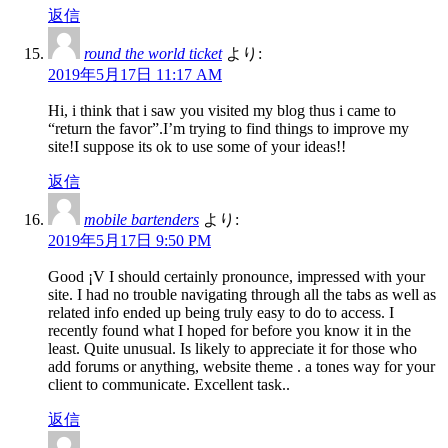
返信
round the world ticket
より:
2019年5月17日 11:17 AM
Hi, i think that i saw you visited my blog thus i came to
“return the favor”.I’m trying to find things to improve my
site!I suppose its ok to use some of your ideas!!
返信
mobile bartenders
より:
2019年5月17日 9:50 PM
Good ¡V I should certainly pronounce, impressed with your
site. I had no trouble navigating through all the tabs as well as
related info ended up being truly easy to do to access. I
recently found what I hoped for before you know it in the
least. Quite unusual. Is likely to appreciate it for those who
add forums or anything, website theme . a tones way for your
client to communicate. Excellent task..
返信