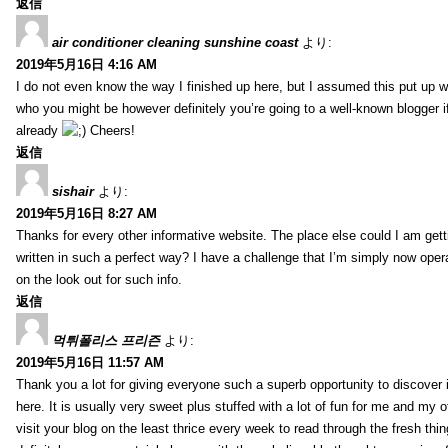
返信
air conditioner cleaning sunshine coast
より:
2019年5月16日 4:16 AM
I do not even know the way I finished up here, but I assumed this put up w
who you might be however definitely you’re going to a well-known blogger i
already
Cheers!
返信
sishair
より:
2019年5月16日 8:27 AM
Thanks for every other informative website. The place else could I am getti
written in such a perfect way? I have a challenge that I’m simply now oper
on the look out for such info.
返信
먹튀폴리스 프리즌
より:
2019年5月16日 11:57 AM
Thank you a lot for giving everyone such a superb opportunity to discover
here. It is usually very sweet plus stuffed with a lot of fun for me and my o
visit your blog on the least thrice every week to read through the fresh th