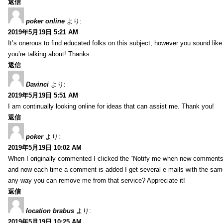
返信
poker online
より:
2019年5月19日 5:21 AM
It’s onerous to find educated folks on this subject, however you sound lik
you’re talking about! Thanks
返信
Davinci
より:
2019年5月19日 5:51 AM
I am continually looking online for ideas that can assist me. Thank you!
返信
poker
より:
2019年5月19日 10:02 AM
When I originally commented I clicked the “Notify me when new comment
and now each time a comment is added I get several e-mails with the sa
any way you can remove me from that service? Appreciate it!
返信
location brabus
より:
2019年5月19日 10:25 AM