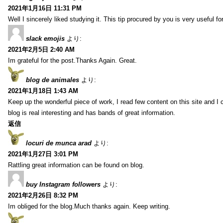
2021年1月16日 11:31 PM
Well I sincerely liked studying it. This tip procured by you is very useful f
slack emojis
より:
2021年2月5日 2:40 AM
Im grateful for the post.Thanks Again. Great.
blog de animales
より:
2021年1月18日 1:43 AM
Keep up the wonderful piece of work, I read few content on this site and I
blog is real interesting and has bands of great information.
返信
locuri de munca arad
より:
2021年1月27日 3:01 PM
Rattling great information can be found on blog.
buy Instagram followers
より:
2021年2月26日 8:32 PM
Im obliged for the blog.Much thanks again. Keep writing.