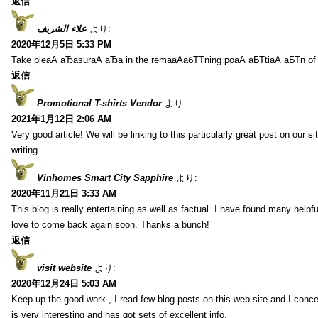
返信
علاء الشريف
より:
2020年12月5日 5:33 PM
Take pleаА аЂаsurаА аЂа in the remaаАабТТning poаА аБТtiаА аБТn of
返信
Promotional T-shirts Vendor
より:
2021年1月12日 2:06 AM
Very good article! We will be linking to this particularly great post on our s
writing.
Vinhomes Smart City Sapphire
より:
2020年11月21日 3:33 AM
This blog is really entertaining as well as factual. I have found many helpful
love to come back again soon. Thanks a bunch!
返信
visit website
より:
2020年12月24日 5:03 AM
Keep up the good work , I read few blog posts on this web site and I conce
is very interesting and has got sets of excellent info.