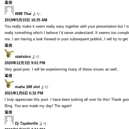
返信
W88 Thai
より:
2019年5月15日 10:35 AM
You really make it seem really easy together with your presentation but I to
really something which I believe I’d never understand. It seems too compli
me. I am having a look forward in your subsequent publish, I will try to get 
返信
statistics
より:
2020年12月3日 9:01 PM
Very good post. I will be experiencing many of these issues as well..
返信
maha 168 slot
より:
2021年1月6日 6:32 PM
I truly appreciate this post. I have been looking all over for this! Thank go
Bing. You ave made my day! Thx again!
返信
Dj Taydeville
より: