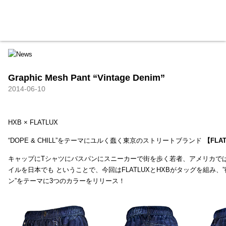
HXB
Home
Hugest
About
Academy
Contact
Store
Graphic Mesh Pant “Vintage Denim”
2014-06-10
HXB × FLATLUX
“DOPE & CHILL”をテーマにユルく蠢く東京のストリートブランド
【FLA
キャップにTシャツにバスパンにスニーカーで街を歩く若者、アメリカで
イルを日本でも ということで、今回はFLATLUXとHXBがタッグを組み、
ン”をテーマに3つのカラーをリリース！