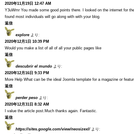
2020年11月19日 12:47 AM
Y3uWmr You made some good points there. I looked on the internet for the
found most individuals will go along with with your blog.
返信
explore
より:
2020年12月1日 10:39 PM
Would you make a list of all of all your public pages like
返信
descubrir el mundo
より:
2020年12月16日 9:33 PM
More Help What can be the ideal Joomla template for a magazine or featur
返信
perder peso
より:
2020年12月31日 8:32 AM
I value the article post.Much thanks again. Fantastic.
返信
https://sites.google.com/view/neosizexl/
より: