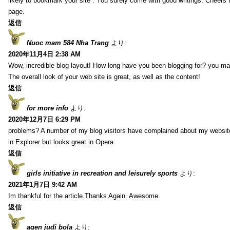
likely to bookmark your site . You surely come with good writings. Cheers 
page.
返信
Nuoc mam 584 Nha Trang
より:
2020年11月4日 2:38 AM
Wow, incredible blog layout! How long have you been blogging for? you ma
The overall look of your web site is great, as well as the content!
返信
for more info
より:
2020年12月7日 6:29 PM
problems? A number of my blog visitors have complained about my website
in Explorer but looks great in Opera.
返信
girls initiative in recreation and leisurely sports
より:
2021年1月7日 9:42 AM
Im thankful for the article.Thanks Again. Awesome.
返信
agen judi bola
より: