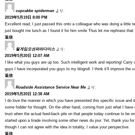
cupcakke spiderman
より:
2019年5月19日 8:00 PM
Excellent read, I just passed this onto a colleague who was doing a little 
just bought me lunch as I found it for him smile Thus let me rephrase that
返信
릴게임오션파라다이스
より:
2019年5月20日 12:07 AM
I like what you guys are up too. Such intelligent work and reporting! Carry
guys I have incorporated you guys to my blogroll. I think it’ll improve the v
返信
Roadside Assistance Service Near Me
より:
2019年5月20日 12:38 AM
I do love the manner in which you have presented this specific issue and 
some fodder for thought. On the other hand, coming from just what I have e
trust when the actual feed-back pile on that people today continue to be on
started upon a tirade involving some other news du jour. Yet, thank you for 
though I can not agree with the idea in totality, I value your perspective.
返信