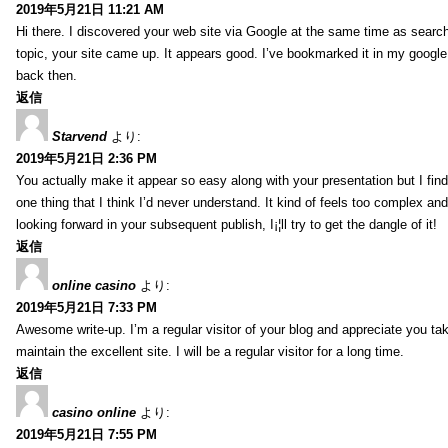
2019年5月21日 11:21 AM
Hi there. I discovered your web site via Google at the same time as searc
topic, your site came up. It appears good. I’ve bookmarked it in my goog
back then.
返信
Starvend
より:
2019年5月21日 2:36 PM
You actually make it appear so easy along with your presentation but I find 
one thing that I think I’d never understand. It kind of feels too complex an
looking forward in your subsequent publish, I¡¦ll try to get the dangle of it!
返信
online casino
より:
2019年5月21日 7:33 PM
Awesome write-up. I’m a regular visitor of your blog and appreciate you tak
maintain the excellent site. I will be a regular visitor for a long time.
返信
casino online
より:
2019年5月21日 7:55 PM