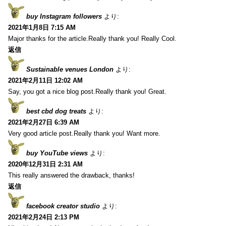
buy Instagram followers
より:
2021年1月8日 7:15 AM
Major thanks for the article.Really thank you! Really Cool.
返信
Sustainable venues London
より:
2021年2月11日 12:02 AM
Say, you got a nice blog post.Really thank you! Great.
best cbd dog treats
より:
2021年2月27日 6:39 AM
Very good article post.Really thank you! Want more.
buy YouTube views
より:
2020年12月31日 2:31 AM
This really answered the drawback, thanks!
返信
facebook creator studio
より:
2021年2月24日 2:13 PM