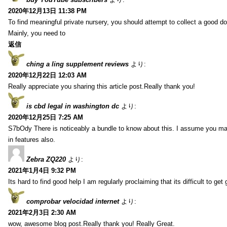
2020年12月13日 11:38 PM
To find meaningful private nursery, you should attempt to collect a good do
Mainly, you need to
返信
ching a ling supplement reviews
より:
2020年12月22日 12:03 AM
Really appreciate you sharing this article post.Really thank you!
is cbd legal in washington dc
より:
2020年12月25日 7:25 AM
S7bOdy There is noticeably a bundle to know about this. I assume you ma
in features also.
Zebra ZQ220
より:
2021年1月4日 9:32 PM
Its hard to find good help I am regularly proclaiming that its difficult to get
comprobar velocidad internet
より:
2021年2月3日 2:30 AM
wow, awesome blog post.Really thank you! Really Great.