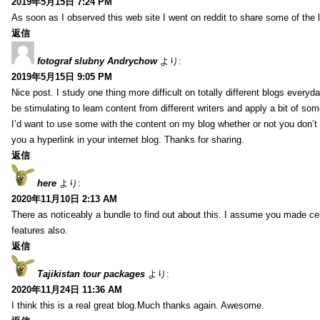
2019年5月15日 7:24 PM
As soon as I observed this web site I went on reddit to share some of the 
返信
fotograf slubny Andrychow
より:
2019年5月15日 9:05 PM
Nice post. I study one thing more difficult on totally different blogs everyda
be stimulating to learn content from different writers and apply a bit of som
I’d want to use some with the content on my blog whether or not you don’t mi
you a hyperlink in your internet blog. Thanks for sharing.
返信
here
より:
2020年11月10日 2:13 AM
There as noticeably a bundle to find out about this. I assume you made cer
features also.
返信
Tajikistan tour packages
より:
2020年11月24日 11:36 AM
I think this is a real great blog.Much thanks again. Awesome.