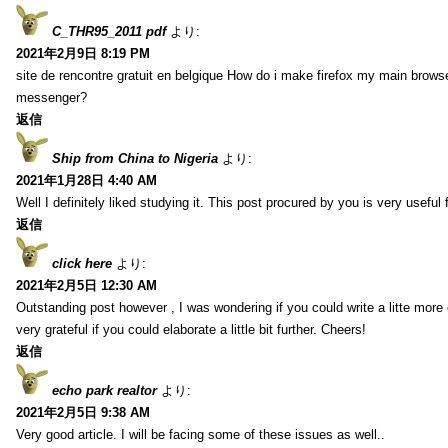
C_THR95_2011 pdf
より:
2021年2月9日 8:19 PM
site de rencontre gratuit en belgique How do i make firefox my main browse
messenger?
返信
Ship from China to Nigeria
より:
2021年1月28日 4:40 AM
Well I definitely liked studying it. This post procured by you is very useful 
返信
click here
より:
2021年2月5日 12:30 AM
Outstanding post however , I was wondering if you could write a litte more 
very grateful if you could elaborate a little bit further. Cheers!
返信
echo park realtor
より:
2021年2月5日 9:38 AM
Very good article. I will be facing some of these issues as well..