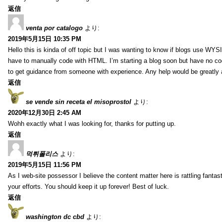
返信
venta por catalogo
より:
2019年5月15日 10:35 PM
Hello this is kinda of off topic but I was wanting to know if blogs use WYS
have to manually code with HTML. I’m starting a blog soon but have no cod
to get guidance from someone with experience. Any help would be greatly 
返信
se vende sin receta el misoprostol
より:
2020年12月30日 2:45 AM
Wohh exactly what I was looking for, thanks for putting up.
返信
먹튀폴리스
より:
2019年5月15日 11:56 PM
As I web-site possessor I believe the content matter here is rattling fantasti
your efforts. You should keep it up forever! Best of luck.
返信
washington dc cbd
より: