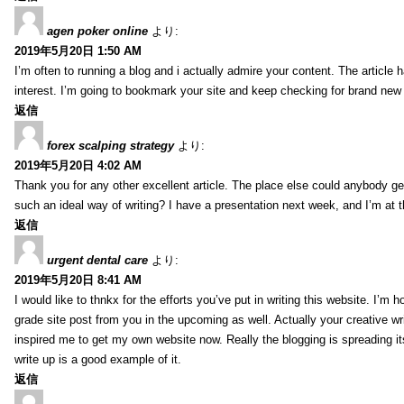
agen poker online
より:
2019年5月20日 1:50 AM
I’m often to running a blog and i actually admire your content. The article
interest. I’m going to bookmark your site and keep checking for brand new 
返信
forex scalping strategy
より:
2019年5月20日 4:02 AM
Thank you for any other excellent article. The place else could anybody get 
such an ideal way of writing? I have a presentation next week, and I’m at t
返信
urgent dental care
より:
2019年5月20日 8:41 AM
I would like to thnkx for the efforts you’ve put in writing this website. I’m 
grade site post from you in the upcoming as well. Actually your creative wri
inspired me to get my own website now. Really the blogging is spreading it
write up is a good example of it.
返信