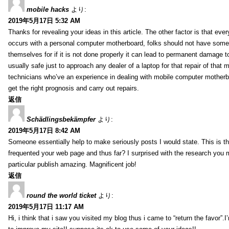
mobile hacks
より:
2019年5月17日 5:32 AM
Thanks for revealing your ideas in this article. The other factor is that eve
occurs with a personal computer motherboard, folks should not have some r
themselves for if it is not done properly it can lead to permanent damage to
usually safe just to approach any dealer of a laptop for that repair of tha
technicians who’ve an experience in dealing with mobile computer mother
get the right prognosis and carry out repairs.
返信
Schädlingsbekämpfer
より:
2019年5月17日 8:42 AM
Someone essentially help to make seriously posts I would state. This is the
frequented your web page and thus far? I surprised with the research you
particular publish amazing. Magnificent job!
返信
round the world ticket
より:
2019年5月17日 11:17 AM
Hi, i think that i saw you visited my blog thus i came to “return the favor”.I’