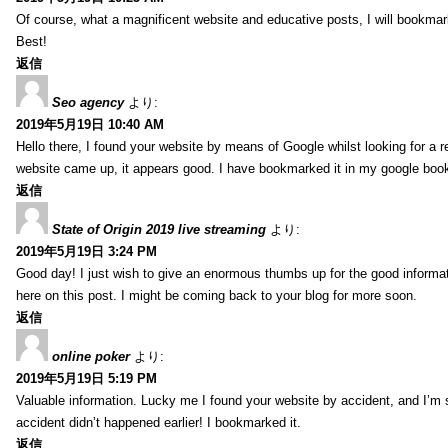
Of course, what a magnificent website and educative posts, I will bookmark
Best!
返信
Seo agency
より:
2019年5月19日 10:40 AM
Hello there, I found your website by means of Google whilst looking for a r
website came up, it appears good. I have bookmarked it in my google bo
返信
State of Origin 2019 live streaming
より:
2019年5月19日 3:24 PM
Good day! I just wish to give an enormous thumbs up for the good informa
here on this post. I might be coming back to your blog for more soon.
返信
online poker
より:
2019年5月19日 5:19 PM
Valuable information. Lucky me I found your website by accident, and I’m
accident didn’t happened earlier! I bookmarked it.
返信