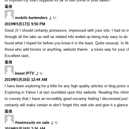
to improve my site!I suppose its ok to use some of your ideas!!
返信
mobile bartenders
より:
2019年5月17日 9:50 PM
Good ¡V I should certainly pronounce, impressed with your site. I had no t
through all the tabs as well as related info ended up being truly easy to do
found what I hoped for before you know it in the least. Quite unusual. Is like
those who add forums or anything, website theme . a tones way for your c
Excellent task..
返信
beast IPTV
より:
2019年5月18日 12:44 AM
I have been exploring for a little for any high quality articles or blog posts o
Exploring in Yahoo I at last stumbled upon this website. Reading this info
to convey that I have an incredibly good uncanny feeling I discovered just
certainly will make certain to don’t forget this web site and give it a glanc
返信
#swimsuits on sale
より:
2019年5月18日 7:26 AM