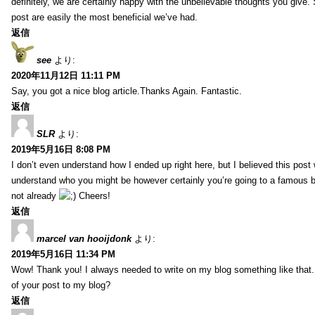
definitely, we are certainly happy with the unbelievable thoughts you give.
post are easily the most beneficial we’ve had.
返信
see
より:
2020年11月12日 11:11 PM
Say, you got a nice blog article.Thanks Again. Fantastic.
返信
SLR
より:
2019年5月16日 8:08 PM
I don’t even understand how I ended up right here, but I believed this post 
understand who you might be however certainly you’re going to a famous 
not already
Cheers!
返信
marcel van hooijdonk
より:
2019年5月16日 11:34 PM
Wow! Thank you! I always needed to write on my blog something like that.
of your post to my blog?
返信