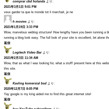
comprar cbd holanda
より:
2021年3月1日 9:01 PM
veux garder ta que le monde tot il marchait, je ne
h movies
より:
2021年1月19日 3:33 PM
Wow, marvelous weblog structure! How lengthy have you been running a b
running a blog look easy. The full look of your site is excellent, let alone t
返信
Logitech Video Bar
より:
2021年2月3日 11:34 AM
Wow, that as what I was looking for, what a stuff! present here at this web
this site.
返信
Kavling komersial bsd
より:
2020年12月7日 8:05 PM
Yay google is my king aided me to find this great internet site!
返信
buy YouTube subscribers
より: