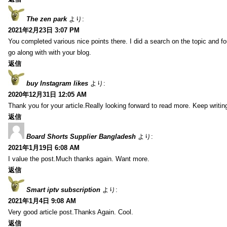
The zen park
より:
2021年2月23日 3:07 PM
You completed various nice points there. I did a search on the topic and fo
go along with with your blog.
返信
buy Instagram likes
より:
2020年12月31日 12:05 AM
Thank you for your article.Really looking forward to read more. Keep writin
返信
Board Shorts Supplier Bangladesh
より:
2021年1月19日 6:08 AM
I value the post.Much thanks again. Want more.
返信
Smart iptv subscription
より:
2021年1月4日 9:08 AM
Very good article post.Thanks Again. Cool.
返信