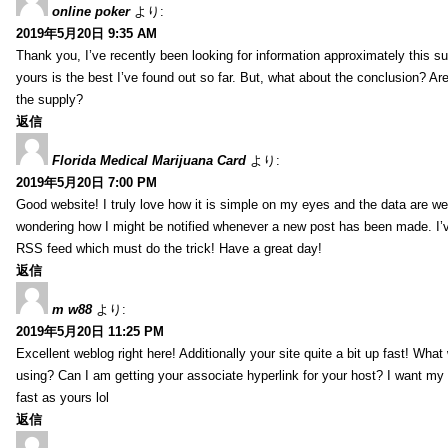
online poker
より:
2019年5月20日 9:35 AM
Thank you, I’ve recently been looking for information approximately this s
yours is the best I’ve found out so far. But, what about the conclusion? Ar
the supply?
返信
Florida Medical Marijuana Card
より:
2019年5月20日 7:00 PM
Good website! I truly love how it is simple on my eyes and the data are wel
wondering how I might be notified whenever a new post has been made. I’v
RSS feed which must do the trick! Have a great day!
返信
m w88
より:
2019年5月20日 11:25 PM
Excellent weblog right here! Additionally your site quite a bit up fast! Wha
using? Can I am getting your associate hyperlink for your host? I want my
fast as yours lol
返信