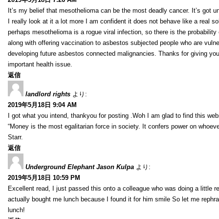
It’s my belief that mesothelioma can be the most deadly cancer. It’s got u
I really look at it a lot more I am confident it does not behave like a real s
perhaps mesothelioma is a rogue viral infection, so there is the probability
along with offering vaccination to asbestos subjected people who are vulner
developing future asbestos connected malignancies. Thanks for giving your
important health issue.
返信
landlord rights
より:
2019年5月18日 9:04 AM
I got what you intend, thankyou for posting .Woh I am glad to find this web
“Money is the most egalitarian force in society. It confers power on whoeve
Starr.
返信
Underground Elephant Jason Kulpa
より:
2019年5月18日 10:59 PM
Excellent read, I just passed this onto a colleague who was doing a little 
actually bought me lunch because I found it for him smile So let me rephra
lunch!