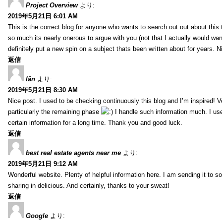
Project Overview
より:
2019年5月21日 6:01 AM
This is the correct blog for anyone who wants to search out out about this
so much its nearly onerous to argue with you (not that I actually would 
definitely put a new spin on a subject thats been written about for years. Ni
返信
lån
より:
2019年5月21日 8:30 AM
Nice post. I used to be checking continuously this blog and I’m inspired! V
particularly the remaining phase
I handle such information much. I used
certain information for a long time. Thank you and good luck.
返信
best real estate agents near me
より:
2019年5月21日 9:12 AM
Wonderful website. Plenty of helpful information here. I am sending it to 
sharing in delicious. And certainly, thanks to your sweat!
返信
Google
より: