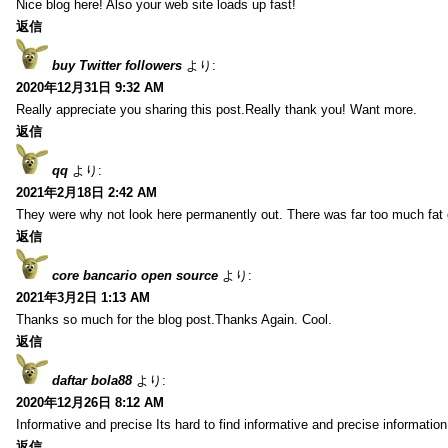
Nice blog here! Also your web site loads up fast!
返信
buy Twitter followers
より:
2020年12月31日 9:32 AM
Really appreciate you sharing this post.Really thank you! Want more.
返信
qq
より:
2021年2月18日 2:42 AM
They were why not look here permanently out. There was far too much fat
返信
core bancario open source
より:
2021年3月2日 1:13 AM
Thanks so much for the blog post.Thanks Again. Cool.
返信
daftar bola88
より:
2020年12月26日 8:12 AM
Informative and precise Its hard to find informative and precise information
返信