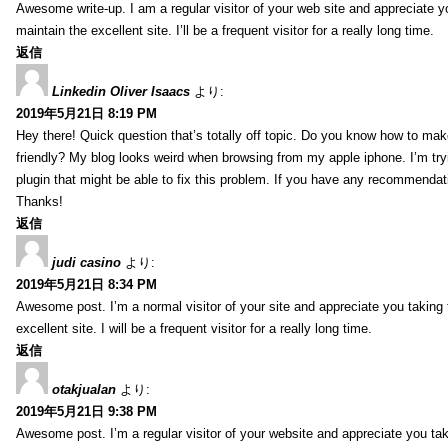
Awesome write-up. I am a regular visitor of your web site and appreciate y
maintain the excellent site. I’ll be a frequent visitor for a really long time.
返信
Linkedin Oliver Isaacs
より:
2019年5月21日 8:19 PM
Hey there! Quick question that’s totally off topic. Do you know how to mak
friendly? My blog looks weird when browsing from my apple iphone. I’m tryi
plugin that might be able to fix this problem. If you have any recommendat
Thanks!
返信
judi casino
より:
2019年5月21日 8:34 PM
Awesome post. I’m a normal visitor of your site and appreciate you taking 
excellent site. I will be a frequent visitor for a really long time.
返信
otakjualan
より:
2019年5月21日 9:38 PM
Awesome post. I’m a regular visitor of your website and appreciate you tak