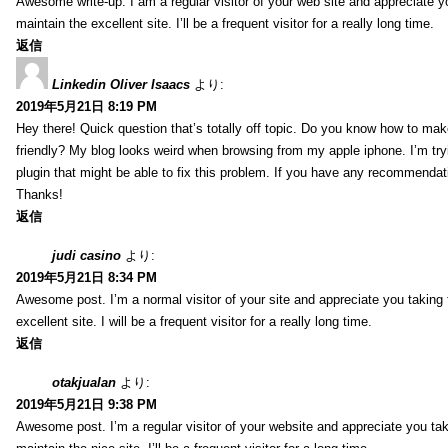
Awesome write-up. I am a regular visitor of your web site and appreciate y
maintain the excellent site. I’ll be a frequent visitor for a really long time.
返信
Linkedin Oliver Isaacs
より:
2019年5月21日 8:19 PM
Hey there! Quick question that’s totally off topic. Do you know how to mak
friendly? My blog looks weird when browsing from my apple iphone. I’m tryi
plugin that might be able to fix this problem. If you have any recommendat
Thanks!
返信
judi casino
より:
2019年5月21日 8:34 PM
Awesome post. I’m a normal visitor of your site and appreciate you taking 
excellent site. I will be a frequent visitor for a really long time.
返信
otakjualan
より:
2019年5月21日 9:38 PM
Awesome post. I’m a regular visitor of your website and appreciate you tak