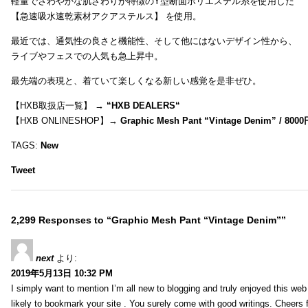
軽量でさわやかな肌ざわりが特徴のY型断面ポリエステル糸を使用した
【急速吸水速乾素材アクアステルス】 を使用。
最近では、通気性の良さと機能性、そして他にはないデザイン性から、
ライブやフェスでの人気も急上昇中。
最先端の表現と、着ていて楽しくなる新しい感覚を是非ぜひ。
【HXB取扱店一覧】 →
“
HXB DEALERS
“
【HXB ONLINESHOP】→
Graphic Mesh Pant “Vintage Denim” / 800
TAGS:
New
Tweet
2,299 Responses to “Graphic Mesh Pant “Vintage Denim””
next
より:
2019年5月13日 10:32 PM
I simply want to mention I’m all new to blogging and truly enjoyed this web 
likely to bookmark your site . You surely come with good writings. Cheers 