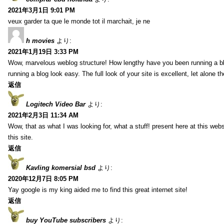
2021年3月1日 9:01 PM
veux garder ta que le monde tot il marchait, je ne
h movies
より:
2021年1月19日 3:33 PM
Wow, marvelous weblog structure! How lengthy have you been running a b
running a blog look easy. The full look of your site is excellent, let alone t
返信
Logitech Video Bar
より:
2021年2月3日 11:34 AM
Wow, that as what I was looking for, what a stuff! present here at this web
this site.
返信
Kavling komersial bsd
より:
2020年12月7日 8:05 PM
Yay google is my king aided me to find this great internet site!
返信
buy YouTube subscribers
より: