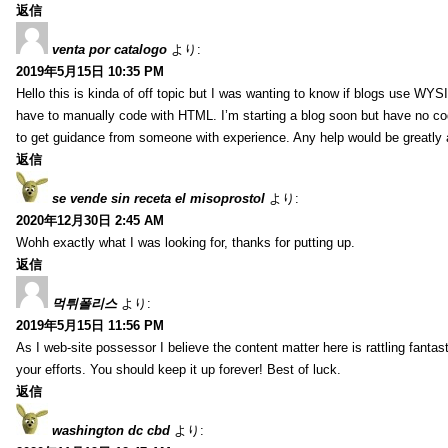
返信
venta por catalogo
より:
2019年5月15日 10:35 PM
Hello this is kinda of off topic but I was wanting to know if blogs use WYS
have to manually code with HTML. I’m starting a blog soon but have no cod
to get guidance from someone with experience. Any help would be greatly 
返信
se vende sin receta el misoprostol
より:
2020年12月30日 2:45 AM
Wohh exactly what I was looking for, thanks for putting up.
返信
먹튀폴리스
より:
2019年5月15日 11:56 PM
As I web-site possessor I believe the content matter here is rattling fantasti
your efforts. You should keep it up forever! Best of luck.
返信
washington dc cbd
より: