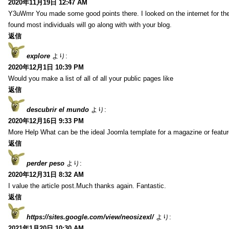
2020年11月19日 12:47 AM
Y3uWmr You made some good points there. I looked on the internet for the
found most individuals will go along with with your blog.
返信
explore
より:
2020年12月1日 10:39 PM
Would you make a list of all of all your public pages like
返信
descubrir el mundo
より:
2020年12月16日 9:33 PM
More Help What can be the ideal Joomla template for a magazine or featur
返信
perder peso
より:
2020年12月31日 8:32 AM
I value the article post.Much thanks again. Fantastic.
返信
https://sites.google.com/view/neosizexl/
より:
2021年1月20日 10:30 AM