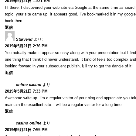
2019年5月21日 11:21 AM
Hi there. I discovered your web site via Google at the same time as searc
topic, your site came up. It appears good. I’ve bookmarked it in my goog
back then.
返信
Starvend
より:
2019年5月21日 2:36 PM
You actually make it appear so easy along with your presentation but I find 
one thing that I think I’d never understand. It kind of feels too complex an
looking forward in your subsequent publish, I¡¦ll try to get the dangle of it!
返信
online casino
より:
2019年5月21日 7:33 PM
Awesome write-up. I’m a regular visitor of your blog and appreciate you tak
maintain the excellent site. I will be a regular visitor for a long time.
返信
casino online
より:
2019年5月21日 7:55 PM