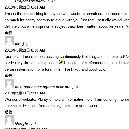
Project Overview
より:
2019年5月21日 6:01 AM
This is the correct blog for anyone who wants to search out out about this
so much its nearly onerous to argue with you (not that I actually would 
definitely put a new spin on a subject thats been written about for years. Ni
返信
lån
より:
2019年5月21日 8:30 AM
Nice post. I used to be checking continuously this blog and I’m inspired! V
particularly the remaining phase
I handle such information much. I used 
certain information for a long time. Thank you and good luck.
返信
best real estate agents near me
より:
2019年5月21日 9:12 AM
Wonderful website. Plenty of helpful information here. I am sending it to 
sharing in delicious. And certainly, thanks to your sweat!
返信
Google
より: