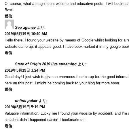
Of course, what a magnificent website and educative posts, I will bookmark
Best!
返信
Seo agency
より:
2019年5月19日 10:40 AM
Hello there, I found your website by means of Google whilst looking for a r
website came up, it appears good. I have bookmarked it in my google bo
返信
State of Origin 2019 live streaming
より:
2019年5月19日 3:24 PM
Good day! I just wish to give an enormous thumbs up for the good informa
here on this post. I might be coming back to your blog for more soon.
返信
online poker
より:
2019年5月19日 5:19 PM
Valuable information. Lucky me I found your website by accident, and I’m
accident didn’t happened earlier! I bookmarked it.
返信