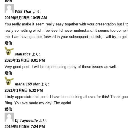
返信
W88 Thai
より:
2019年5月15日 10:35 AM
You really make it seem really easy together with your presentation but I to
really something which I believe I’d never understand. It seems too compli
me. I am having a look forward in your subsequent publish, I will try to get 
返信
statistics
より:
2020年12月3日 9:01 PM
Very good post. I will be experiencing many of these issues as well..
返信
maha 168 slot
より:
2021年1月6日 6:32 PM
I truly appreciate this post. I have been looking all over for this! Thank go
Bing. You ave made my day! Thx again!
返信
Dj Taydeville
より:
2019年5月15日 7:24 PM