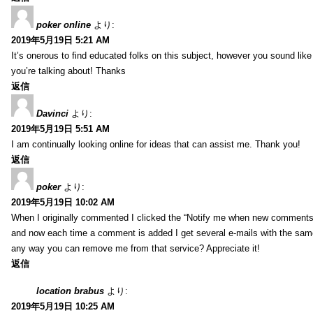
poker online
より:
2019年5月19日 5:21 AM
It’s onerous to find educated folks on this subject, however you sound lik
you’re talking about! Thanks
返信
Davinci
より:
2019年5月19日 5:51 AM
I am continually looking online for ideas that can assist me. Thank you!
返信
poker
より:
2019年5月19日 10:02 AM
When I originally commented I clicked the “Notify me when new comment
and now each time a comment is added I get several e-mails with the sa
any way you can remove me from that service? Appreciate it!
返信
location brabus
より:
2019年5月19日 10:25 AM