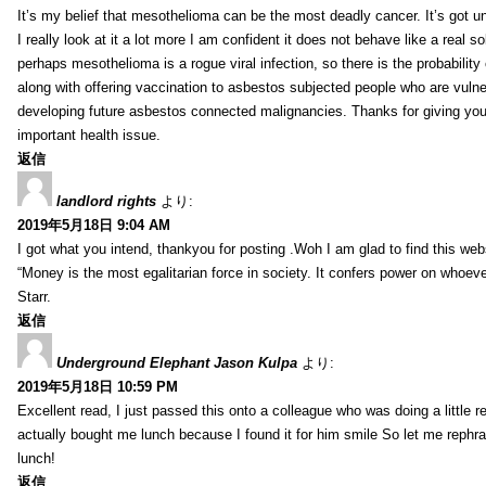
It’s my belief that mesothelioma can be the most deadly cancer. It’s got u
I really look at it a lot more I am confident it does not behave like a real s
perhaps mesothelioma is a rogue viral infection, so there is the probability
along with offering vaccination to asbestos subjected people who are vulner
developing future asbestos connected malignancies. Thanks for giving your
important health issue.
返信
landlord rights
より:
2019年5月18日 9:04 AM
I got what you intend, thankyou for posting .Woh I am glad to find this web
“Money is the most egalitarian force in society. It confers power on whoeve
Starr.
返信
Underground Elephant Jason Kulpa
より:
2019年5月18日 10:59 PM
Excellent read, I just passed this onto a colleague who was doing a little 
actually bought me lunch because I found it for him smile So let me rephra
lunch!
返信