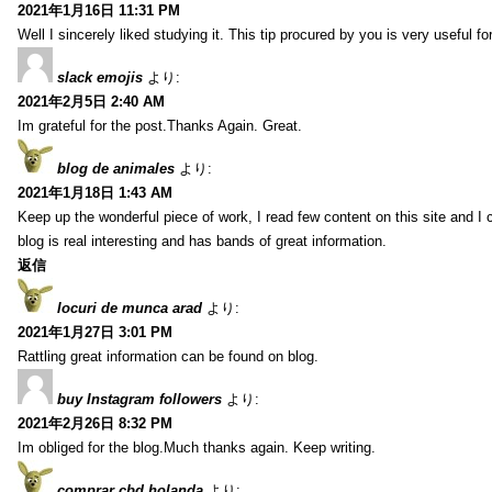
2021年1月16日 11:31 PM
Well I sincerely liked studying it. This tip procured by you is very useful f
slack emojis
より:
2021年2月5日 2:40 AM
Im grateful for the post.Thanks Again. Great.
blog de animales
より:
2021年1月18日 1:43 AM
Keep up the wonderful piece of work, I read few content on this site and I
blog is real interesting and has bands of great information.
返信
locuri de munca arad
より:
2021年1月27日 3:01 PM
Rattling great information can be found on blog.
buy Instagram followers
より:
2021年2月26日 8:32 PM
Im obliged for the blog.Much thanks again. Keep writing.
comprar cbd holanda
より: