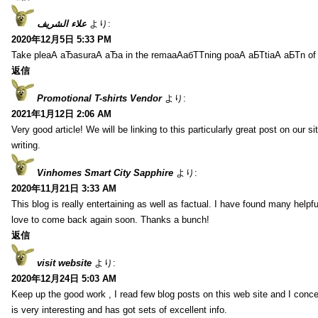
علاء الشريف
より:
2020年12月5日 5:33 PM
Take pleаА аЂаsurаА аЂа in the remaаАабТТning poаА аБТtiаА аБТn of
返信
Promotional T-shirts Vendor
より:
2021年1月12日 2:06 AM
Very good article! We will be linking to this particularly great post on our s
writing.
Vinhomes Smart City Sapphire
より:
2020年11月21日 3:33 AM
This blog is really entertaining as well as factual. I have found many helpful
love to come back again soon. Thanks a bunch!
返信
visit website
より:
2020年12月24日 5:03 AM
Keep up the good work , I read few blog posts on this web site and I conce
is very interesting and has got sets of excellent info.