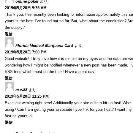
online poker
より:
2019年5月20日 9:35 AM
Thank you, I’ve recently been looking for information approximately this s
yours is the best I’ve found out so far. But, what about the conclusion? Ar
the supply?
返信
Florida Medical Marijuana Card
より:
2019年5月20日 7:00 PM
Good website! I truly love how it is simple on my eyes and the data are wel
wondering how I might be notified whenever a new post has been made. I’v
RSS feed which must do the trick! Have a great day!
返信
m w88
より:
2019年5月20日 11:25 PM
Excellent weblog right here! Additionally your site quite a bit up fast! Wha
using? Can I am getting your associate hyperlink for your host? I want my
fast as yours lol
返信