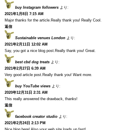
buy Instagram followers
より:
2021年1月8日 7:15 AM
Major thanks for the article.Really thank you! Really Cool.
返信
Sustainable venues London
より:
2021年2月11日 12:02 AM
Say, you got a nice blog post.Really thank you! Great.
best cbd dog treats
より:
2021年2月27日 6:39 AM
Very good article post.Really thank you! Want more.
buy YouTube views
より:
2020年12月31日 2:31 AM
This really answered the drawback, thanks!
返信
facebook creator studio
より:
2021年2月24日 2:13 PM
Nice blog here! Also your web site loads up fast!