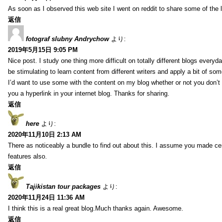
As soon as I observed this web site I went on reddit to share some of the 
返信
fotograf slubny Andrychow
より:
2019年5月15日 9:05 PM
Nice post. I study one thing more difficult on totally different blogs everyda
be stimulating to learn content from different writers and apply a bit of som
I’d want to use some with the content on my blog whether or not you don’t mi
you a hyperlink in your internet blog. Thanks for sharing.
返信
here
より:
2020年11月10日 2:13 AM
There as noticeably a bundle to find out about this. I assume you made cer
features also.
返信
Tajikistan tour packages
より:
2020年11月24日 11:36 AM
I think this is a real great blog.Much thanks again. Awesome.
返信