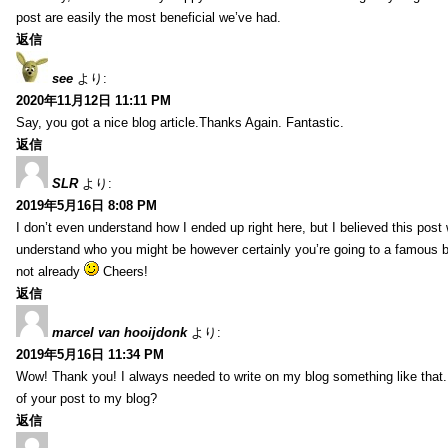
post are easily the most beneficial we’ve had.
返信
see
より:
2020年11月12日 11:11 PM
Say, you got a nice blog article.Thanks Again. Fantastic.
返信
SLR
より:
2019年5月16日 8:08 PM
I don’t even understand how I ended up right here, but I believed this post 
understand who you might be however certainly you’re going to a famous 
not already
Cheers!
返信
marcel van hooijdonk
より:
2019年5月16日 11:34 PM
Wow! Thank you! I always needed to write on my blog something like that.
of your post to my blog?
返信