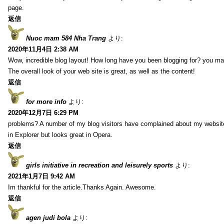
page.
返信
Nuoc mam 584 Nha Trang
より:
2020年11月4日 2:38 AM
Wow, incredible blog layout! How long have you been blogging for? you ma
The overall look of your web site is great, as well as the content!
返信
for more info
より:
2020年12月7日 6:29 PM
problems? A number of my blog visitors have complained about my website
in Explorer but looks great in Opera.
返信
girls initiative in recreation and leisurely sports
より:
2021年1月7日 9:42 AM
Im thankful for the article.Thanks Again. Awesome.
返信
agen judi bola
より: