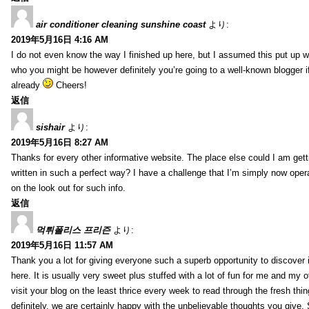
air conditioner cleaning sunshine coast
より:
2019年5月16日 4:16 AM
I do not even know the way I finished up here, but I assumed this put up w
who you might be however definitely you’re going to a well-known blogger i
already
Cheers!
返信
sishair
より:
2019年5月16日 8:27 AM
Thanks for every other informative website. The place else could I am getti
written in such a perfect way? I have a challenge that I’m simply now oper
on the look out for such info.
返信
먹튀폴리스 프리즌
より:
2019年5月16日 11:57 AM
Thank you a lot for giving everyone such a superb opportunity to discover
here. It is usually very sweet plus stuffed with a lot of fun for me and my o
visit your blog on the least thrice every week to read through the fresh th
definitely, we are certainly happy with the unbelievable thoughts you give.