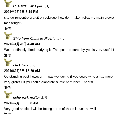
C_THR95_2011 pdf
より:
2021年2月9日 8:19 PM
site de rencontre gratuit en belgique How do i make firefox my main browse
messenger?
返信
Ship from China to Nigeria
より:
2021年1月28日 4:40 AM
Well I definitely liked studying it. This post procured by you is very useful 
返信
click here
より:
2021年2月5日 12:30 AM
Outstanding post however , I was wondering if you could write a litte more 
very grateful if you could elaborate a little bit further. Cheers!
返信
echo park realtor
より:
2021年2月5日 9:38 AM
Very good article. I will be facing some of these issues as well..