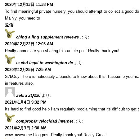
2020年12月13日 11:38 PM
To find meaningful private nursery, you should attempt to collect a good do
Mainly, you need to
返信
ching a ling supplement reviews
より:
2020年12月22日 12:03 AM
Really appreciate you sharing this article post.Really thank you!
is cbd legal in washington dc
より:
2020年12月25日 7:25 AM
S7bOdy There is noticeably a bundle to know about this. I assume you ma
in features also.
Zebra ZQ220
より:
2021年1月4日 9:32 PM
Its hard to find good help I am regularly proclaiming that its difficult to get
comprobar velocidad internet
より:
2021年2月3日 2:30 AM
wow, awesome blog post.Really thank you! Really Great.