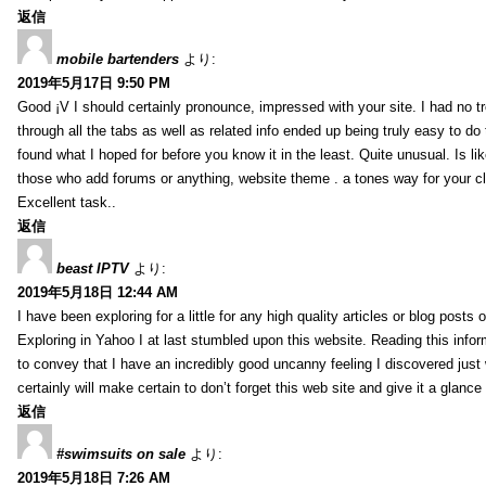
返信
mobile bartenders
より:
2019年5月17日 9:50 PM
Good ¡V I should certainly pronounce, impressed with your site. I had no t
through all the tabs as well as related info ended up being truly easy to do
found what I hoped for before you know it in the least. Quite unusual. Is like
those who add forums or anything, website theme . a tones way for your c
Excellent task..
返信
beast IPTV
より:
2019年5月18日 12:44 AM
I have been exploring for a little for any high quality articles or blog posts o
Exploring in Yahoo I at last stumbled upon this website. Reading this info
to convey that I have an incredibly good uncanny feeling I discovered just
certainly will make certain to don’t forget this web site and give it a glanc
返信
#swimsuits on sale
より:
2019年5月18日 7:26 AM