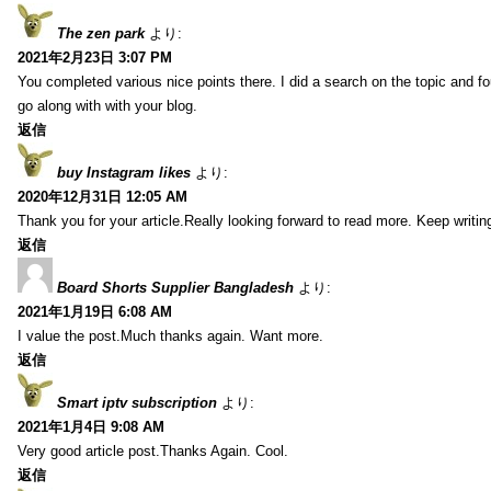
The zen park
より:
2021年2月23日 3:07 PM
You completed various nice points there. I did a search on the topic and fo
go along with with your blog.
返信
buy Instagram likes
より:
2020年12月31日 12:05 AM
Thank you for your article.Really looking forward to read more. Keep writin
返信
Board Shorts Supplier Bangladesh
より:
2021年1月19日 6:08 AM
I value the post.Much thanks again. Want more.
返信
Smart iptv subscription
より:
2021年1月4日 9:08 AM
Very good article post.Thanks Again. Cool.
返信