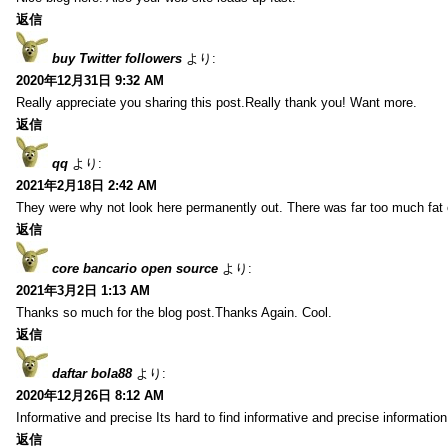
返信
buy Twitter followers
より:
2020年12月31日 9:32 AM
Really appreciate you sharing this post.Really thank you! Want more.
返信
qq
より:
2021年2月18日 2:42 AM
They were why not look here permanently out. There was far too much fat
返信
core bancario open source
より:
2021年3月2日 1:13 AM
Thanks so much for the blog post.Thanks Again. Cool.
返信
daftar bola88
より:
2020年12月26日 8:12 AM
Informative and precise Its hard to find informative and precise information
返信