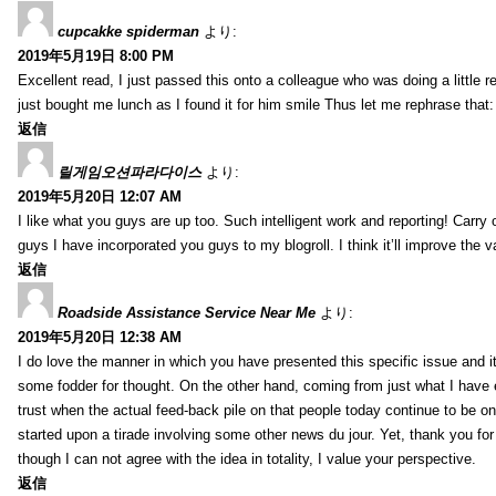
cupcakke spiderman
より:
2019年5月19日 8:00 PM
Excellent read, I just passed this onto a colleague who was doing a little 
just bought me lunch as I found it for him smile Thus let me rephrase that
返信
릴게임오션파라다이스
より:
2019年5月20日 12:07 AM
I like what you guys are up too. Such intelligent work and reporting! Carry
guys I have incorporated you guys to my blogroll. I think it’ll improve the v
返信
Roadside Assistance Service Near Me
より:
2019年5月20日 12:38 AM
I do love the manner in which you have presented this specific issue and 
some fodder for thought. On the other hand, coming from just what I have e
trust when the actual feed-back pile on that people today continue to be on
started upon a tirade involving some other news du jour. Yet, thank you for 
though I can not agree with the idea in totality, I value your perspective.
返信