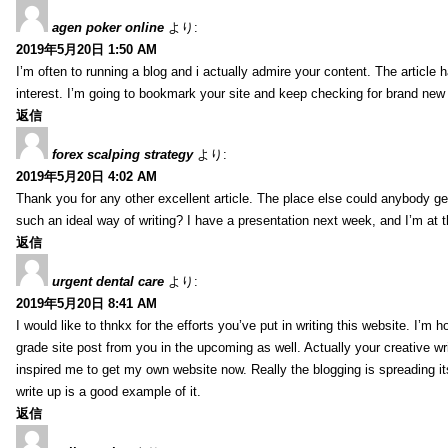
agen poker online
より:
2019年5月20日 1:50 AM
I’m often to running a blog and i actually admire your content. The article
interest. I’m going to bookmark your site and keep checking for brand new 
返信
forex scalping strategy
より:
2019年5月20日 4:02 AM
Thank you for any other excellent article. The place else could anybody get 
such an ideal way of writing? I have a presentation next week, and I’m at t
返信
urgent dental care
より:
2019年5月20日 8:41 AM
I would like to thnkx for the efforts you’ve put in writing this website. I’m 
grade site post from you in the upcoming as well. Actually your creative wri
inspired me to get my own website now. Really the blogging is spreading it
write up is a good example of it.
返信