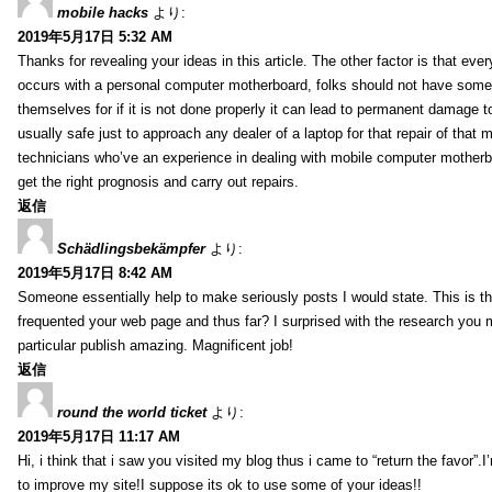
mobile hacks
より:
2019年5月17日 5:32 AM
Thanks for revealing your ideas in this article. The other factor is that eve
occurs with a personal computer motherboard, folks should not have some r
themselves for if it is not done properly it can lead to permanent damage to
usually safe just to approach any dealer of a laptop for that repair of tha
technicians who’ve an experience in dealing with mobile computer mother
get the right prognosis and carry out repairs.
返信
Schädlingsbekämpfer
より:
2019年5月17日 8:42 AM
Someone essentially help to make seriously posts I would state. This is the
frequented your web page and thus far? I surprised with the research you
particular publish amazing. Magnificent job!
返信
round the world ticket
より:
2019年5月17日 11:17 AM
Hi, i think that i saw you visited my blog thus i came to “return the favor”.I’
to improve my site!I suppose its ok to use some of your ideas!!