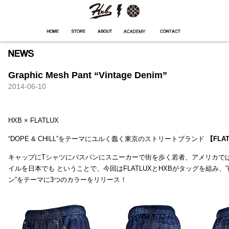
HXB
Home
Hugest
About
Academy
Contact
Store
Graphic Mesh Pant “Vintage Denim”
2014-06-10
HXB × FLATLUX
“DOPE & CHILL”をテーマにユルく蠢く東京のストリートブランド
【FLA
キャップにTシャツにバスパンにスニーカーで街を歩く若者、アメリカで
イルを日本でも ということで、今回はFLATLUXとHXBがタッグを組み、
ン”をテーマに3つのカラーをリリース！