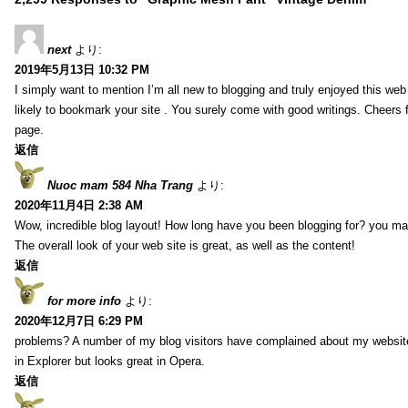
next
より:
2019年5月13日 10:32 PM
I simply want to mention I’m all new to blogging and truly enjoyed this web 
likely to bookmark your site . You surely come with good writings. Cheers 
page.
返信
Nuoc mam 584 Nha Trang
より:
2020年11月4日 2:38 AM
Wow, incredible blog layout! How long have you been blogging for? you ma
The overall look of your web site is great, as well as the content!
返信
for more info
より:
2020年12月7日 6:29 PM
problems? A number of my blog visitors have complained about my website
in Explorer but looks great in Opera.
返信