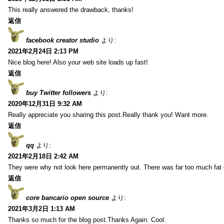
This really answered the drawback, thanks!
返信
facebook creator studio
より:
2021年2月24日 2:13 PM
Nice blog here! Also your web site loads up fast!
返信
buy Twitter followers
より:
2020年12月31日 9:32 AM
Really appreciate you sharing this post.Really thank you! Want more.
返信
qq
より:
2021年2月18日 2:42 AM
They were why not look here permanently out. There was far too much fat
返信
core bancario open source
より:
2021年3月2日 1:13 AM
Thanks so much for the blog post.Thanks Again. Cool.