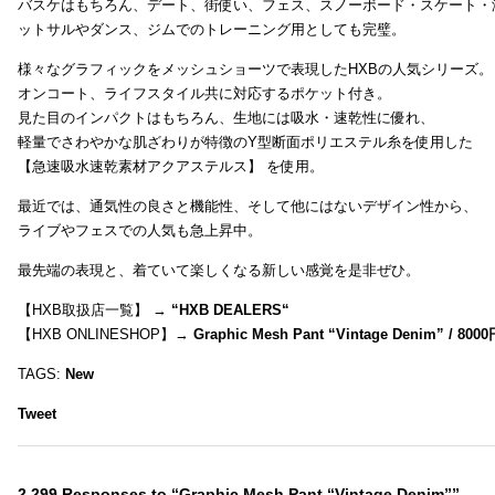
バスケはもちろん、デート、街使い、フェス、スノーボード・スケート・
ットサルやダンス、ジムでのトレーニング用としても完璧。
様々なグラフィックをメッシュショーツで表現したHXBの人気シリーズ。
オンコート、ライフスタイル共に対応するポケット付き。
見た目のインパクトはもちろん、生地には吸水・速乾性に優れ、
軽量でさわやかな肌ざわりが特徴のY型断面ポリエステル糸を使用した
【急速吸水速乾素材アクアステルス】 を使用。
最近では、通気性の良さと機能性、そして他にはないデザイン性から、
ライブやフェスでの人気も急上昇中。
最先端の表現と、着ていて楽しくなる新しい感覚を是非ぜひ。
【HXB取扱店一覧】 →
“
HXB DEALERS
“
【HXB ONLINESHOP】→
Graphic Mesh Pant “Vintage Denim” / 800
TAGS:
New
Tweet
2,299 Responses to “Graphic Mesh Pant “Vintage Denim””