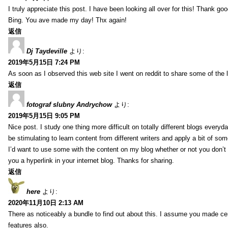
I truly appreciate this post. I have been looking all over for this! Thank go
Bing. You ave made my day! Thx again!
返信
Dj Taydeville
より:
2019年5月15日 7:24 PM
As soon as I observed this web site I went on reddit to share some of the 
返信
fotograf slubny Andrychow
より:
2019年5月15日 9:05 PM
Nice post. I study one thing more difficult on totally different blogs everyda
be stimulating to learn content from different writers and apply a bit of som
I’d want to use some with the content on my blog whether or not you don’t mi
you a hyperlink in your internet blog. Thanks for sharing.
返信
here
より:
2020年11月10日 2:13 AM
There as noticeably a bundle to find out about this. I assume you made cer
features also.