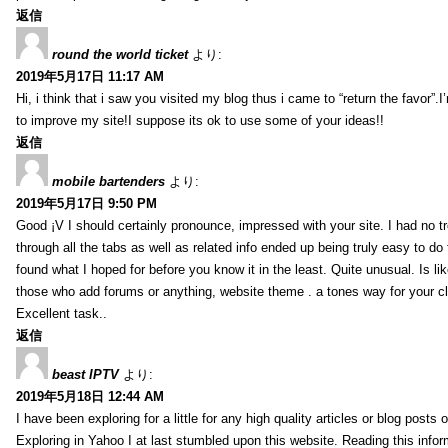
返信
round the world ticket
より:
2019年5月17日 11:17 AM
Hi, i think that i saw you visited my blog thus i came to “return the favor”.I’
to improve my site!I suppose its ok to use some of your ideas!!
返信
mobile bartenders
より:
2019年5月17日 9:50 PM
Good ¡V I should certainly pronounce, impressed with your site. I had no t
through all the tabs as well as related info ended up being truly easy to do
found what I hoped for before you know it in the least. Quite unusual. Is like
those who add forums or anything, website theme . a tones way for your c
Excellent task..
返信
beast IPTV
より:
2019年5月18日 12:44 AM
I have been exploring for a little for any high quality articles or blog posts o
Exploring in Yahoo I at last stumbled upon this website. Reading this info