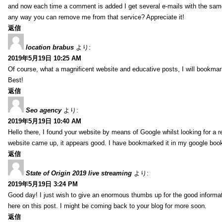
and now each time a comment is added I get several e-mails with the sa
any way you can remove me from that service? Appreciate it!
返信
location brabus
より:
2019年5月19日 10:25 AM
Of course, what a magnificent website and educative posts, I will bookmark
Best!
返信
Seo agency
より:
2019年5月19日 10:40 AM
Hello there, I found your website by means of Google whilst looking for a r
website came up, it appears good. I have bookmarked it in my google bo
返信
State of Origin 2019 live streaming
より:
2019年5月19日 3:24 PM
Good day! I just wish to give an enormous thumbs up for the good informa
here on this post. I might be coming back to your blog for more soon.
返信