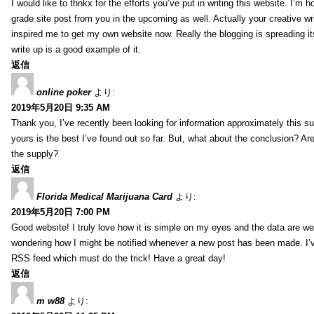
I would like to thnkx for the efforts you’ve put in writing this website. I’m 
grade site post from you in the upcoming as well. Actually your creative wri
inspired me to get my own website now. Really the blogging is spreading it
write up is a good example of it.
返信
online poker
より:
2019年5月20日 9:35 AM
Thank you, I’ve recently been looking for information approximately this s
yours is the best I’ve found out so far. But, what about the conclusion? Ar
the supply?
返信
Florida Medical Marijuana Card
より:
2019年5月20日 7:00 PM
Good website! I truly love how it is simple on my eyes and the data are wel
wondering how I might be notified whenever a new post has been made. I’v
RSS feed which must do the trick! Have a great day!
返信
m w88
より: