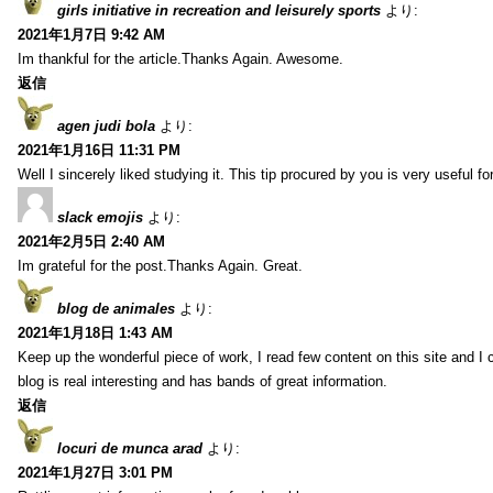
girls initiative in recreation and leisurely sports
より:
2021年1月7日 9:42 AM
Im thankful for the article.Thanks Again. Awesome.
返信
agen judi bola
より:
2021年1月16日 11:31 PM
Well I sincerely liked studying it. This tip procured by you is very useful f
slack emojis
より:
2021年2月5日 2:40 AM
Im grateful for the post.Thanks Again. Great.
blog de animales
より:
2021年1月18日 1:43 AM
Keep up the wonderful piece of work, I read few content on this site and I
blog is real interesting and has bands of great information.
返信
locuri de munca arad
より:
2021年1月27日 3:01 PM