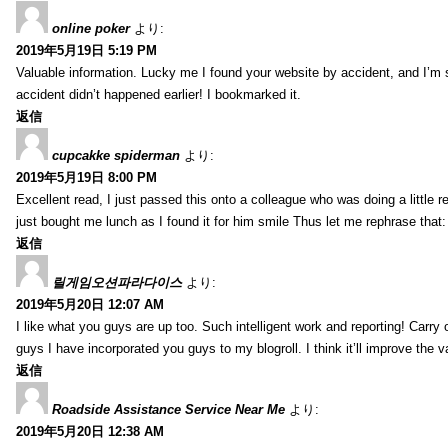
online poker
より:
2019年5月19日 5:19 PM
Valuable information. Lucky me I found your website by accident, and I’m
accident didn’t happened earlier! I bookmarked it.
返信
cupcakke spiderman
より:
2019年5月19日 8:00 PM
Excellent read, I just passed this onto a colleague who was doing a little 
just bought me lunch as I found it for him smile Thus let me rephrase that
返信
릴게임오션파라다이스
より:
2019年5月20日 12:07 AM
I like what you guys are up too. Such intelligent work and reporting! Carry
guys I have incorporated you guys to my blogroll. I think it’ll improve the v
返信
Roadside Assistance Service Near Me
より:
2019年5月20日 12:38 AM