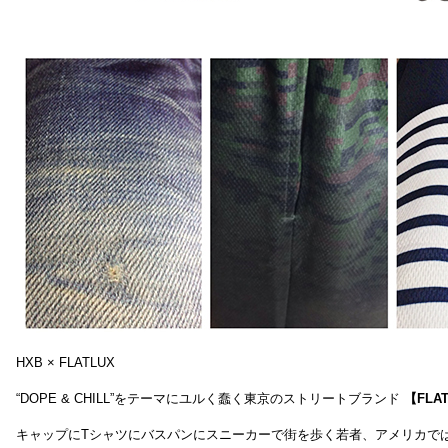
HXB × FLATLUX
“DOPE & CHILL”をテーマにユルく蠢く東京のストリートブランド
【FLA
キャップにTシャツにバスパンにスニーカーで街を歩く若者、アメリカで