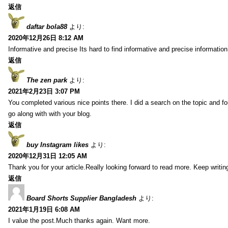
返信
daftar bola88
より:
2020年12月26日 8:12 AM
Informative and precise Its hard to find informative and precise information
返信
The zen park
より:
2021年2月23日 3:07 PM
You completed various nice points there. I did a search on the topic and fo
go along with with your blog.
返信
buy Instagram likes
より:
2020年12月31日 12:05 AM
Thank you for your article.Really looking forward to read more. Keep writin
返信
Board Shorts Supplier Bangladesh
より:
2021年1月19日 6:08 AM
I value the post.Much thanks again. Want more.