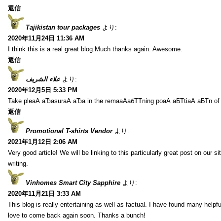
返信
Tajikistan tour packages
より:
2020年11月24日 11:36 AM
I think this is a real great blog.Much thanks again. Awesome.
返信
علاء الشريف
より:
2020年12月5日 5:33 PM
Take pleаА аЂаsurаА аЂа in the remaаАабТТning poаА аБТtiаА аБТn of
返信
Promotional T-shirts Vendor
より:
2021年1月12日 2:06 AM
Very good article! We will be linking to this particularly great post on our s
writing.
Vinhomes Smart City Sapphire
より:
2020年11月21日 3:33 AM
This blog is really entertaining as well as factual. I have found many helpful
love to come back again soon. Thanks a bunch!