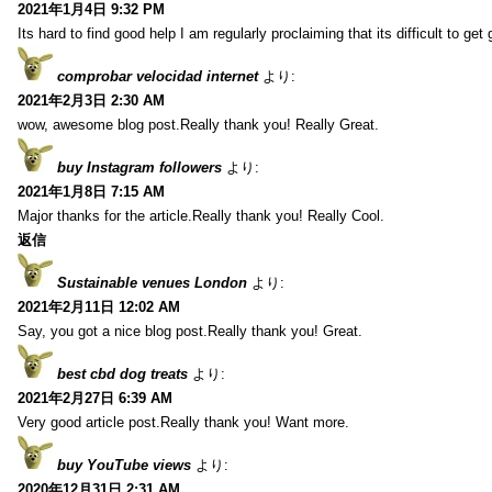
2021年1月4日 9:32 PM
Its hard to find good help I am regularly proclaiming that its difficult to get
comprobar velocidad internet
より:
2021年2月3日 2:30 AM
wow, awesome blog post.Really thank you! Really Great.
buy Instagram followers
より:
2021年1月8日 7:15 AM
Major thanks for the article.Really thank you! Really Cool.
返信
Sustainable venues London
より:
2021年2月11日 12:02 AM
Say, you got a nice blog post.Really thank you! Great.
best cbd dog treats
より:
2021年2月27日 6:39 AM
Very good article post.Really thank you! Want more.
buy YouTube views
より:
2020年12月31日 2:31 AM