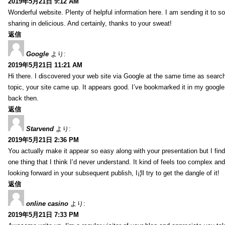
2019年5月21日 9:12 AM
Wonderful website. Plenty of helpful information here. I am sending it to 
sharing in delicious. And certainly, thanks to your sweat!
返信
Google
より:
2019年5月21日 11:21 AM
Hi there. I discovered your web site via Google at the same time as searc
topic, your site came up. It appears good. I’ve bookmarked it in my goog
back then.
返信
Starvend
より:
2019年5月21日 2:36 PM
You actually make it appear so easy along with your presentation but I find 
one thing that I think I’d never understand. It kind of feels too complex an
looking forward in your subsequent publish, I¡¦ll try to get the dangle of it!
返信
online casino
より:
2019年5月21日 7:33 PM