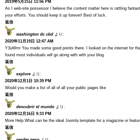
2019年5月15日 11:56 PM
As I web-site possessor I believe the content matter here is rattling fantasti
your efforts. You should keep it up forever! Best of luck.
返信
washington dc cbd
より:
2020年11月19日 12:47 AM
Y3uWmr You made some good points there. I looked on the internet for the
found most individuals will go along with with your blog.
返信
explore
より:
2020年12月1日 10:39 PM
Would you make a list of all of all your public pages like
返信
descubrir el mundo
より:
2020年12月16日 9:33 PM
More Help What can be the ideal Joomla template for a magazine or featur
返信
perder peso
より: