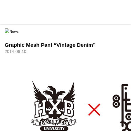
HXB
Home
Hugest
About
Academy
Contact
Store
Graphic Mesh Pant “Vintage Denim”
2014-06-10