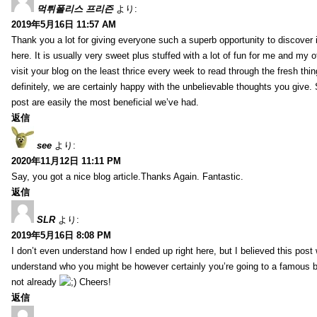
먹튀폴리스 프리즌
より:
2019年5月16日 11:57 AM
Thank you a lot for giving everyone such a superb opportunity to discover
here. It is usually very sweet plus stuffed with a lot of fun for me and my o
visit your blog on the least thrice every week to read through the fresh th
definitely, we are certainly happy with the unbelievable thoughts you give.
post are easily the most beneficial we’ve had.
返信
see
より:
2020年11月12日 11:11 PM
Say, you got a nice blog article.Thanks Again. Fantastic.
返信
SLR
より:
2019年5月16日 8:08 PM
I don’t even understand how I ended up right here, but I believed this post 
understand who you might be however certainly you’re going to a famous 
not already
Cheers!
返信