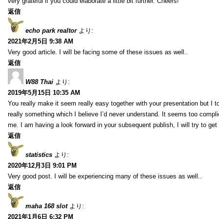
very grateful if you could elaborate a little bit further. Cheers!
返信
echo park realtor
より:
2021年2月5日 9:38 AM
Very good article. I will be facing some of these issues as well..
返信
W88 Thai
より:
2019年5月15日 10:35 AM
You really make it seem really easy together with your presentation but I to
really something which I believe I’d never understand. It seems too compli
me. I am having a look forward in your subsequent publish, I will try to get 
返信
statistics
より:
2020年12月3日 9:01 PM
Very good post. I will be experiencing many of these issues as well..
返信
maha 168 slot
より:
2021年1月6日 6:32 PM