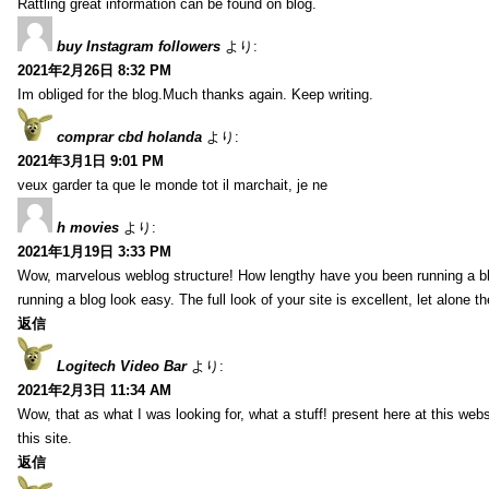
Rattling great information can be found on blog.
buy Instagram followers
より:
2021年2月26日 8:32 PM
Im obliged for the blog.Much thanks again. Keep writing.
comprar cbd holanda
より:
2021年3月1日 9:01 PM
veux garder ta que le monde tot il marchait, je ne
h movies
より:
2021年1月19日 3:33 PM
Wow, marvelous weblog structure! How lengthy have you been running a b
running a blog look easy. The full look of your site is excellent, let alone t
返信
Logitech Video Bar
より:
2021年2月3日 11:34 AM
Wow, that as what I was looking for, what a stuff! present here at this web
this site.
返信