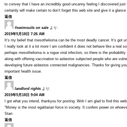
to convey that I have an incredibly good uncanny feeling I discovered just
certainly will make certain to don’t forget this web site and give it a glanc
返信
#swimsuits on sale
より:
2019年5月18日 7:26 AM
It’s my belief that mesothelioma can be the most deadly cancer. It’s got u
I really look at it a lot more I am confident it does not behave like a real s
perhaps mesothelioma is a rogue viral infection, so there is the probability
along with offering vaccination to asbestos subjected people who are vulner
developing future asbestos connected malignancies. Thanks for giving your
important health issue.
返信
landlord rights
より:
2019年5月18日 9:04 AM
I got what you intend, thankyou for posting .Woh I am glad to find this web
“Money is the most egalitarian force in society. It confers power on whoeve
Starr.
返信