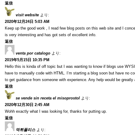
返信
visit website
より:
2020年12月24日 5:03 AM
Keep up the good work , I read few blog posts on this web site and I conce
is very interesting and has got sets of excellent info.
返信
venta por catalogo
より:
2019年5月15日 10:35 PM
Hello this is kinda of off topic but I was wanting to know if blogs use WYS
have to manually code with HTML. I’m starting a blog soon but have no cod
to get guidance from someone with experience. Any help would be greatly 
返信
se vende sin receta el misoprostol
より:
2020年12月30日 2:45 AM
Wohh exactly what I was looking for, thanks for putting up.
返信
먹튀폴리스
より: