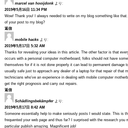
marcel van hooijdonk
より:
2019年5月16日 11:34 PM
Wow! Thank you! I always needed to write on my blog something like that.
of your post to my blog?
返信
mobile hacks
より:
2019年5月17日 5:32 AM
Thanks for revealing your ideas in this article. The other factor is that eve
occurs with a personal computer motherboard, folks should not have some r
themselves for if it is not done properly it can lead to permanent damage to
usually safe just to approach any dealer of a laptop for that repair of tha
technicians who’ve an experience in dealing with mobile computer mother
get the right prognosis and carry out repairs.
返信
Schädlingsbekämpfer
より:
2019年5月17日 8:42 AM
Someone essentially help to make seriously posts I would state. This is the
frequented your web page and thus far? I surprised with the research you
particular publish amazing. Magnificent job!