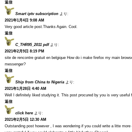
返信
Smart iptv subscription
より:
2021年1月4日 9:08 AM
Very good article post.Thanks Again. Cool.
返信
C_THR95_2011 pdf
より:
2021年2月9日 8:19 PM
site de rencontre gratuit en belgique How do i make firefox my main browse
messenger?
返信
Ship from China to Nigeria
より:
2021年1月28日 4:40 AM
Well I definitely liked studying it. This post procured by you is very useful 
返信
click here
より:
2021年2月5日 12:30 AM
Outstanding post however , I was wondering if you could write a litte more 