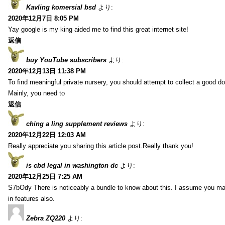
Kavling komersial bsd
より:
2020年12月7日 8:05 PM
Yay google is my king aided me to find this great internet site!
返信
buy YouTube subscribers
より:
2020年12月13日 11:38 PM
To find meaningful private nursery, you should attempt to collect a good do
Mainly, you need to
返信
ching a ling supplement reviews
より:
2020年12月22日 12:03 AM
Really appreciate you sharing this article post.Really thank you!
is cbd legal in washington dc
より:
2020年12月25日 7:25 AM
S7bOdy There is noticeably a bundle to know about this. I assume you ma
in features also.
Zebra ZQ220
より: