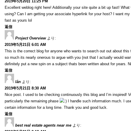
2019年5月20日 11:25 PM
Excellent weblog right here! Additionally your site quite a bit up fast! Wha
using? Can I am getting your associate hyperlink for your host? I want my
fast as yours lol
返信
Project Overview
より:
2019年5月21日 6:01 AM
This is the correct blog for anyone who wants to search out out about this
so much its nearly onerous to argue with you (not that I actually would 
definitely put a new spin on a subject thats been written about for years. Ni
返信
lån
より:
2019年5月21日 8:30 AM
Nice post. I used to be checking continuously this blog and I’m inspired! V
particularly the remaining phase
I handle such information much. I used
certain information for a long time. Thank you and good luck.
返信
best real estate agents near me
より: