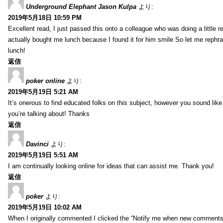
Underground Elephant Jason Kulpa
より:
2019年5月18日 10:59 PM
Excellent read, I just passed this onto a colleague who was doing a little 
actually bought me lunch because I found it for him smile So let me rephra
lunch!
返信
poker online
より:
2019年5月19日 5:21 AM
It’s onerous to find educated folks on this subject, however you sound lik
you’re talking about! Thanks
返信
Davinci
より:
2019年5月19日 5:51 AM
I am continually looking online for ideas that can assist me. Thank you!
返信
poker
より:
2019年5月19日 10:02 AM
When I originally commented I clicked the “Notify me when new comment