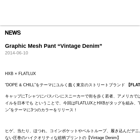
HXB
Home
Hugest
About
Academy
Contact
Store
Graphic Mesh Pant “Vintage Denim”
2014-06-10
HXB × FLATLUX
“DOPE & CHILL”をテーマにユルく蠢く東京のストリートブランド
【FLA
キャップにTシャツにバスパンにスニーカーで街を歩く若者、アメリカで
イルを日本でも ということで、今回はFLATLUXとHXBがタッグを組み、
ン”をテーマに3つのカラーをリリース！
ヒゲ、当たり、ほつれ、コインポケットやベルトループ、履き込んだデニ
ない圧巻のハイクオリティな総柄プリントの【Vintage Denim】