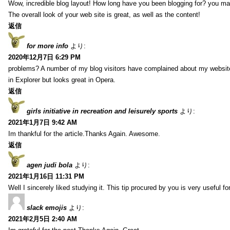
Wow, incredible blog layout! How long have you been blogging for? you ma
The overall look of your web site is great, as well as the content!
返信
for more info
より:
2020年12月7日 6:29 PM
problems? A number of my blog visitors have complained about my website
in Explorer but looks great in Opera.
返信
girls initiative in recreation and leisurely sports
より:
2021年1月7日 9:42 AM
Im thankful for the article.Thanks Again. Awesome.
返信
agen judi bola
より:
2021年1月16日 11:31 PM
Well I sincerely liked studying it. This tip procured by you is very useful f
slack emojis
より:
2021年2月5日 2:40 AM