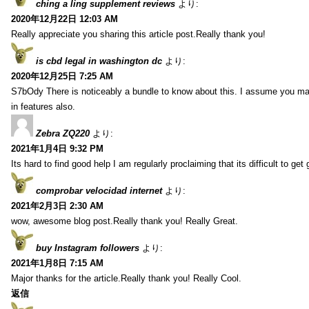
ching a ling supplement reviews
より:
2020年12月22日 12:03 AM
Really appreciate you sharing this article post.Really thank you!
is cbd legal in washington dc
より:
2020年12月25日 7:25 AM
S7bOdy There is noticeably a bundle to know about this. I assume you ma
in features also.
Zebra ZQ220
より:
2021年1月4日 9:32 PM
Its hard to find good help I am regularly proclaiming that its difficult to get
comprobar velocidad internet
より:
2021年2月3日 2:30 AM
wow, awesome blog post.Really thank you! Really Great.
buy Instagram followers
より:
2021年1月8日 7:15 AM
Major thanks for the article.Really thank you! Really Cool.
返信