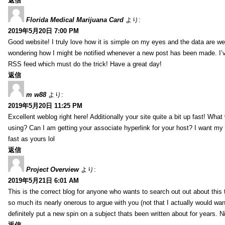
返信
Florida Medical Marijuana Card
より:
2019年5月20日 7:00 PM
Good website! I truly love how it is simple on my eyes and the data are wel
wondering how I might be notified whenever a new post has been made. I’v
RSS feed which must do the trick! Have a great day!
返信
m w88
より:
2019年5月20日 11:25 PM
Excellent weblog right here! Additionally your site quite a bit up fast! Wha
using? Can I am getting your associate hyperlink for your host? I want my
fast as yours lol
返信
Project Overview
より:
2019年5月21日 6:01 AM
This is the correct blog for anyone who wants to search out out about this
so much its nearly onerous to argue with you (not that I actually would 
definitely put a new spin on a subject thats been written about for years. Ni
返信