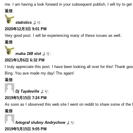
me. I am having a look forward in your subsequent publish, I will try to get 
返信
statistics
より:
2020年12月3日 9:01 PM
Very good post. I will be experiencing many of these issues as well..
返信
maha 168 slot
より:
2021年1月6日 6:32 PM
I truly appreciate this post. I have been looking all over for this! Thank go
Bing. You ave made my day! Thx again!
返信
Dj Taydeville
より:
2019年5月15日 7:24 PM
As soon as I observed this web site I went on reddit to share some of the 
返信
fotograf slubny Andrychow
より:
2019年5月15日 9:05 PM