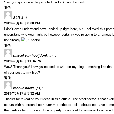
Say, you got a nice blog article.Thanks Again. Fantastic.
返信
SLR
より:
2019年5月16日 8:08 PM
I don’t even understand how I ended up right here, but I believed this post 
understand who you might be however certainly you’re going to a famous 
not already
Cheers!
返信
marcel van hooijdonk
より:
2019年5月16日 11:34 PM
Wow! Thank you! I always needed to write on my blog something like that.
of your post to my blog?
返信
mobile hacks
より:
2019年5月17日 5:32 AM
Thanks for revealing your ideas in this article. The other factor is that eve
occurs with a personal computer motherboard, folks should not have some r
themselves for if it is not done properly it can lead to permanent damage to