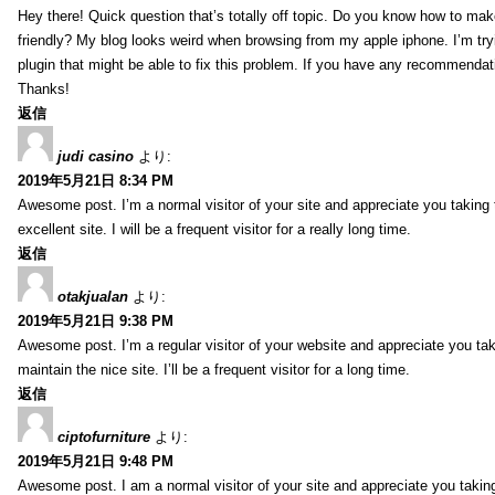
Hey there! Quick question that’s totally off topic. Do you know how to mak
friendly? My blog looks weird when browsing from my apple iphone. I’m tryi
plugin that might be able to fix this problem. If you have any recommendat
Thanks!
返信
judi casino
より:
2019年5月21日 8:34 PM
Awesome post. I’m a normal visitor of your site and appreciate you taking 
excellent site. I will be a frequent visitor for a really long time.
返信
otakjualan
より:
2019年5月21日 9:38 PM
Awesome post. I’m a regular visitor of your website and appreciate you tak
maintain the nice site. I’ll be a frequent visitor for a long time.
返信
ciptofurniture
より:
2019年5月21日 9:48 PM
Awesome post. I am a normal visitor of your site and appreciate you taking