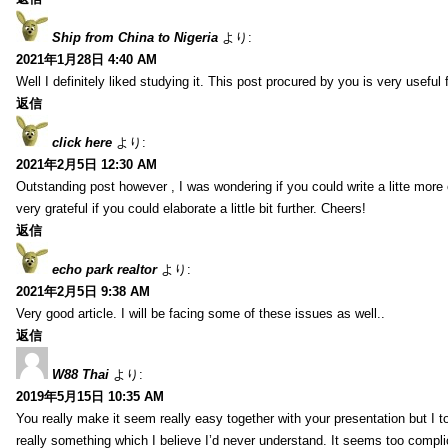
Ship from China to Nigeria
より:
2021年1月28日 4:40 AM
Well I definitely liked studying it. This post procured by you is very useful 
返信
click here
より:
2021年2月5日 12:30 AM
Outstanding post however , I was wondering if you could write a litte more 
very grateful if you could elaborate a little bit further. Cheers!
返信
echo park realtor
より:
2021年2月5日 9:38 AM
Very good article. I will be facing some of these issues as well..
返信
W88 Thai
より:
2019年5月15日 10:35 AM
You really make it seem really easy together with your presentation but I to
really something which I believe I’d never understand. It seems too compli