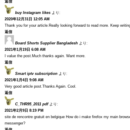
返信
buy Instagram likes
より:
2020年12月31日 12:05 AM
Thank you for your article.Really looking forward to read more. Keep writin
返信
Board Shorts Supplier Bangladesh
より:
2021年1月19日 6:08 AM
I value the post.Much thanks again. Want more.
返信
Smart iptv subscription
より:
2021年1月4日 9:08 AM
Very good article post.Thanks Again. Cool.
返信
C_THR95_2011 pdf
より:
2021年2月9日 8:19 PM
site de rencontre gratuit en belgique How do i make firefox my main browse
messenger?
返信