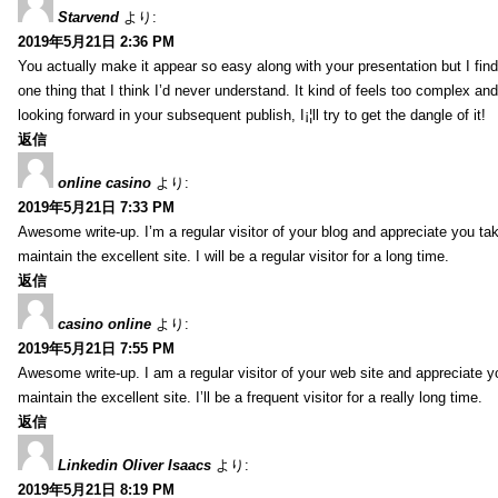
Starvend
より:
2019年5月21日 2:36 PM
You actually make it appear so easy along with your presentation but I find 
one thing that I think I’d never understand. It kind of feels too complex an
looking forward in your subsequent publish, I¡¦ll try to get the dangle of it!
返信
online casino
より:
2019年5月21日 7:33 PM
Awesome write-up. I’m a regular visitor of your blog and appreciate you tak
maintain the excellent site. I will be a regular visitor for a long time.
返信
casino online
より:
2019年5月21日 7:55 PM
Awesome write-up. I am a regular visitor of your web site and appreciate y
maintain the excellent site. I’ll be a frequent visitor for a really long time.
返信
Linkedin Oliver Isaacs
より:
2019年5月21日 8:19 PM