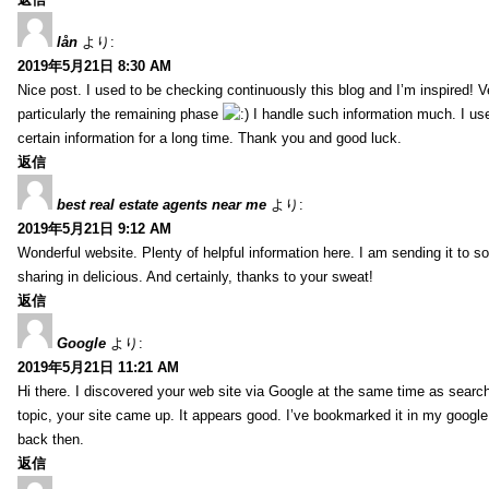
lån
より:
2019年5月21日 8:30 AM
Nice post. I used to be checking continuously this blog and I’m inspired! V
particularly the remaining phase
I handle such information much. I used
certain information for a long time. Thank you and good luck.
返信
best real estate agents near me
より:
2019年5月21日 9:12 AM
Wonderful website. Plenty of helpful information here. I am sending it to 
sharing in delicious. And certainly, thanks to your sweat!
返信
Google
より:
2019年5月21日 11:21 AM
Hi there. I discovered your web site via Google at the same time as searc
topic, your site came up. It appears good. I’ve bookmarked it in my goog
back then.
返信