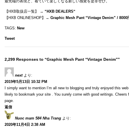
最先端の表現と、着ていて楽しくなる新しい感覚を是非ぜひ。
【HXB取扱店一覧】 →
“
HXB DEALERS
“
【HXB ONLINESHOP】→
Graphic Mesh Pant “Vintage Denim” / 800
TAGS:
New
Tweet
2,299 Responses to “Graphic Mesh Pant “Vintage Denim””
next
より:
2019年5月13日 10:32 PM
I simply want to mention I’m all new to blogging and truly enjoyed this web 
likely to bookmark your site . You surely come with good writings. Cheers 
page.
返信
Nuoc mam 584 Nha Trang
より:
2020年11月4日 2:38 AM