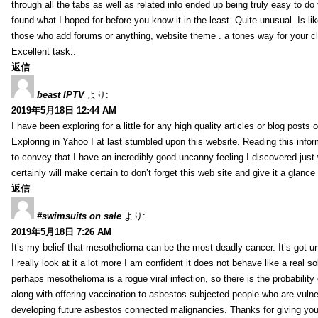
through all the tabs as well as related info ended up being truly easy to do
found what I hoped for before you know it in the least. Quite unusual. Is like
those who add forums or anything, website theme . a tones way for your c
Excellent task..
返信
beast IPTV
より:
2019年5月18日 12:44 AM
I have been exploring for a little for any high quality articles or blog posts o
Exploring in Yahoo I at last stumbled upon this website. Reading this info
to convey that I have an incredibly good uncanny feeling I discovered just
certainly will make certain to don’t forget this web site and give it a glanc
返信
#swimsuits on sale
より:
2019年5月18日 7:26 AM
It’s my belief that mesothelioma can be the most deadly cancer. It’s got u
I really look at it a lot more I am confident it does not behave like a real s
perhaps mesothelioma is a rogue viral infection, so there is the probability
along with offering vaccination to asbestos subjected people who are vulner
developing future asbestos connected malignancies. Thanks for giving your