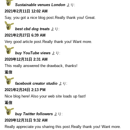
Sustainable venues London
より:
2021年2月11日 12:02 AM
Say, you got a nice blog post.Really thank you! Great.
best cbd dog treats
より:
2021年2月27日 6:39 AM
Very good article post.Really thank you! Want more.
buy YouTube views
より:
2020年12月31日 2:31 AM
This really answered the drawback, thanks!
返信
facebook creator studio
より:
2021年2月24日 2:13 PM
Nice blog here! Also your web site loads up fast!
返信
buy Twitter followers
より:
2020年12月31日 9:32 AM
Really appreciate you sharing this post.Really thank you! Want more.