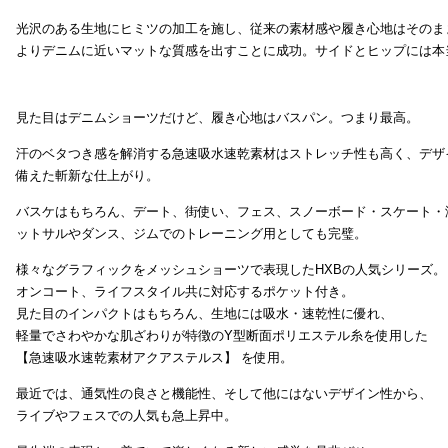
光沢のある生地にヒミツの加工を施し、従来の素材感や履き心地はそのま
よりデニムに近いマットな質感を出すことに成功。サイドとヒップには本
見た目はデニムショーツだけど、履き心地はバスパン。つまり最高。
汗のベタつき感を解消する急速吸水速乾素材はストレッチ性も高く、デザ
備えた斬新な仕上がり。
バスケはもちろん、デート、街使い、フェス、スノーボード・スケート・
ットサルやダンス、ジムでのトレーニング用としても完璧。
様々なグラフィックをメッシュショーツで表現したHXBの人気シリーズ。
オンコート、ライフスタイル共に対応するポケット付き。
見た目のインパクトはもちろん、生地には吸水・速乾性に優れ、
軽量でさわやかな肌ざわりが特徴のY型断面ポリエステル糸を使用した
【急速吸水速乾素材アクアステルス】 を使用。
最近では、通気性の良さと機能性、そして他にはないデザイン性から、
ライブやフェスでの人気も急上昇中。