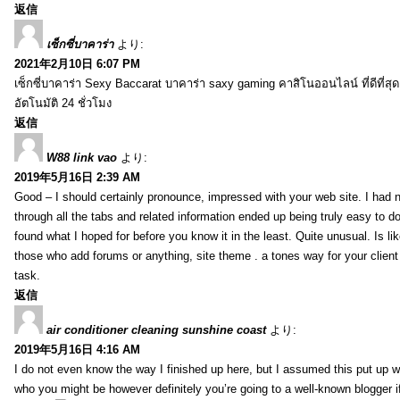
返信
เซ็กซี่บาคาร่า
より:
2021年2月10日 6:07 PM
เซ็กซี่บาคาร่า Sexy Baccarat บาคาร่า saxy gaming คาสิโนออนไลน์ ที่ดีที่ส
อัตโนมัติ 24 ชั่วโมง
返信
W88 link vao
より:
2019年5月16日 2:39 AM
Good – I should certainly pronounce, impressed with your web site. I had n
through all the tabs and related information ended up being truly easy to do
found what I hoped for before you know it in the least. Quite unusual. Is like
those who add forums or anything, site theme . a tones way for your clien
task.
返信
air conditioner cleaning sunshine coast
より:
2019年5月16日 4:16 AM
I do not even know the way I finished up here, but I assumed this put up w
who you might be however definitely you’re going to a well-known blogger i