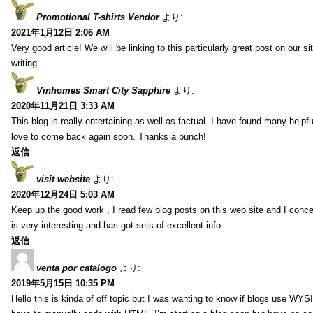
Promotional T-shirts Vendor
より:
2021年1月12日 2:06 AM
Very good article! We will be linking to this particularly great post on our s
writing.
Vinhomes Smart City Sapphire
より:
2020年11月21日 3:33 AM
This blog is really entertaining as well as factual. I have found many helpful
love to come back again soon. Thanks a bunch!
返信
visit website
より:
2020年12月24日 5:03 AM
Keep up the good work , I read few blog posts on this web site and I conce
is very interesting and has got sets of excellent info.
返信
venta por catalogo
より:
2019年5月15日 10:35 PM
Hello this is kinda of off topic but I was wanting to know if blogs use WYS