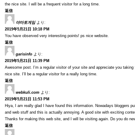
the nice site. I will be a frequent visitor for a long time.
返信
야마토게임
より:
2019年5月21日 10:18 PM
You have observed very interesting points! ps nice website.
返信
garisinfo
より:
2019年5月21日 11:39 PM
Awesome post. I’m a regular visitor of your site and appreciate you taking 
nice site. I’ll be a regular visitor for a really long time.
返信
webkuli.com
より:
2019年5月21日 11:53 PM
Hiya, I am really glad I have found this information. Nowadays bloggers pu
and web stuff and this is actually annoying. A good site with exciting conten
Thanks for making this web site, and I will be visiting again. Do you do ne
返信