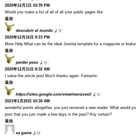
2020年12月1日 10:39 PM
Would you make a list of all of all your public pages like
返信
descubrir el mundo
より:
2020年12月16日 9:33 PM
More Help What can be the ideal Joomla template for a magazine or featur
返信
perder peso
より:
2020年12月31日 8:32 AM
I value the article post.Much thanks again. Fantastic.
返信
https://sites.google.com/view/neosizexl/
より:
2021年1月20日 10:30 AM
wonderful points altogether, you just received a new reader. What would y
post that you just made a few days in the past? Any certain?
返信
sa game
より: