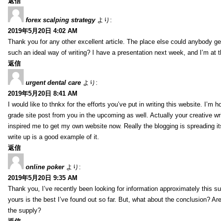
返信
forex scalping strategy
より:
2019年5月20日 4:02 AM
Thank you for any other excellent article. The place else could anybody get 
such an ideal way of writing? I have a presentation next week, and I’m at t
返信
urgent dental care
より:
2019年5月20日 8:41 AM
I would like to thnkx for the efforts you’ve put in writing this website. I’m 
grade site post from you in the upcoming as well. Actually your creative wri
inspired me to get my own website now. Really the blogging is spreading it
write up is a good example of it.
返信
online poker
より:
2019年5月20日 9:35 AM
Thank you, I’ve recently been looking for information approximately this s
yours is the best I’ve found out so far. But, what about the conclusion? Ar
the supply?