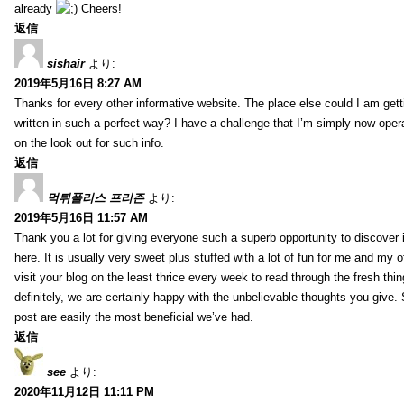
already
Cheers!
返信
sishair
より:
2019年5月16日 8:27 AM
Thanks for every other informative website. The place else could I am getti
written in such a perfect way? I have a challenge that I’m simply now oper
on the look out for such info.
返信
먹튀폴리스 프리즌
より:
2019年5月16日 11:57 AM
Thank you a lot for giving everyone such a superb opportunity to discover
here. It is usually very sweet plus stuffed with a lot of fun for me and my o
visit your blog on the least thrice every week to read through the fresh th
definitely, we are certainly happy with the unbelievable thoughts you give.
post are easily the most beneficial we’ve had.
返信
see
より:
2020年11月12日 11:11 PM