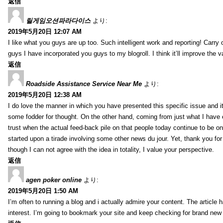
返信
릴게임오션파라다이스
より:
2019年5月20日 12:07 AM
I like what you guys are up too. Such intelligent work and reporting! Carry
guys I have incorporated you guys to my blogroll. I think it’ll improve the v
返信
Roadside Assistance Service Near Me
より:
2019年5月20日 12:38 AM
I do love the manner in which you have presented this specific issue and 
some fodder for thought. On the other hand, coming from just what I have e
trust when the actual feed-back pile on that people today continue to be on
started upon a tirade involving some other news du jour. Yet, thank you for 
though I can not agree with the idea in totality, I value your perspective.
返信
agen poker online
より:
2019年5月20日 1:50 AM
I’m often to running a blog and i actually admire your content. The article
interest. I’m going to bookmark your site and keep checking for brand new 