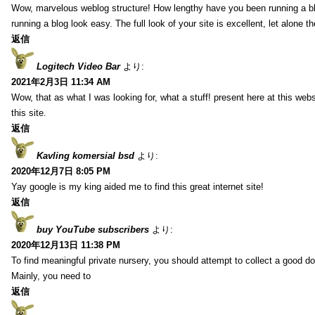
Wow, marvelous weblog structure! How lengthy have you been running a b
running a blog look easy. The full look of your site is excellent, let alone t
返信
Logitech Video Bar
より:
2021年2月3日 11:34 AM
Wow, that as what I was looking for, what a stuff! present here at this web
this site.
返信
Kavling komersial bsd
より:
2020年12月7日 8:05 PM
Yay google is my king aided me to find this great internet site!
返信
buy YouTube subscribers
より:
2020年12月13日 11:38 PM
To find meaningful private nursery, you should attempt to collect a good do
Mainly, you need to
返信