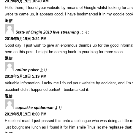
2019年5月19日 10:40 AM
Hello there, I found your website by means of Google whilst looking for a r
website came up, it appears good. I have bookmarked it in my google bo
返信
State of Origin 2019 live streaming
より:
2019年5月19日 3:24 PM
Good day! I just wish to give an enormous thumbs up for the good informa
here on this post. I might be coming back to your blog for more soon.
返信
online poker
より:
2019年5月19日 5:19 PM
Valuable information. Lucky me I found your website by accident, and I’m
accident didn’t happened earlier! I bookmarked it.
返信
cupcakke spiderman
より:
2019年5月19日 8:00 PM
Excellent read, I just passed this onto a colleague who was doing a little 
just bought me lunch as I found it for him smile Thus let me rephrase that