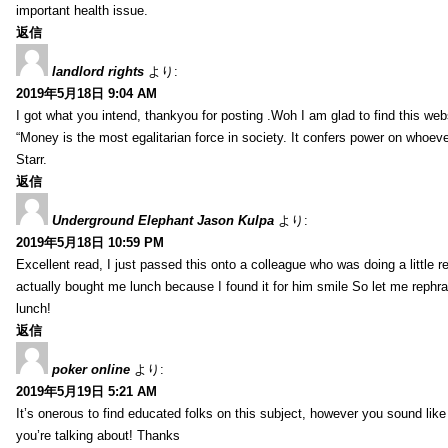
important health issue.
返信
landlord rights
より:
2019年5月18日 9:04 AM
I got what you intend, thankyou for posting .Woh I am glad to find this web
“Money is the most egalitarian force in society. It confers power on whoeve
Starr.
返信
Underground Elephant Jason Kulpa
より:
2019年5月18日 10:59 PM
Excellent read, I just passed this onto a colleague who was doing a little 
actually bought me lunch because I found it for him smile So let me rephra
lunch!
返信
poker online
より:
2019年5月19日 5:21 AM
It’s onerous to find educated folks on this subject, however you sound lik
you’re talking about! Thanks