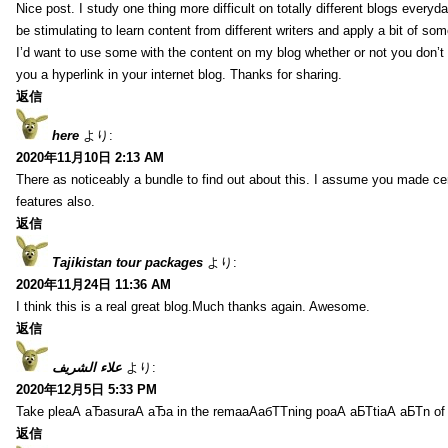
Nice post. I study one thing more difficult on totally different blogs everyda
be stimulating to learn content from different writers and apply a bit of som
I’d want to use some with the content on my blog whether or not you don’t mi
you a hyperlink in your internet blog. Thanks for sharing.
返信
here
より:
2020年11月10日 2:13 AM
There as noticeably a bundle to find out about this. I assume you made cer
features also.
返信
Tajikistan tour packages
より:
2020年11月24日 11:36 AM
I think this is a real great blog.Much thanks again. Awesome.
返信
علاء الشريف
より:
2020年12月5日 5:33 PM
Take pleаА аЂаsurаА аЂа in the remaаАабТТning poаА аБТtiаА аБТn of
返信