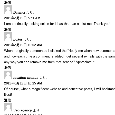
返信
Davinci
より:
2019年5月19日 5:51 AM
I am continually looking online for ideas that can assist me. Thank you!
返信
poker
より:
2019年5月19日 10:02 AM
When I originally commented I clicked the “Notify me when new comment
and now each time a comment is added I get several e-mails with the sa
any way you can remove me from that service? Appreciate it!
返信
location brabus
より:
2019年5月19日 10:25 AM
Of course, what a magnificent website and educative posts, I will bookmark
Best!
返信
Seo agency
より: