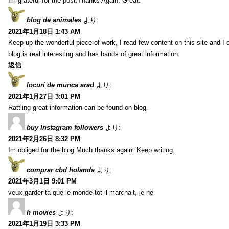
Im grateful for the post.Thanks Again. Great.
blog de animales
より:
2021年1月18日 1:43 AM
Keep up the wonderful piece of work, I read few content on this site and I
blog is real interesting and has bands of great information.
返信
locuri de munca arad
より:
2021年1月27日 3:01 PM
Rattling great information can be found on blog.
buy Instagram followers
より:
2021年2月26日 8:32 PM
Im obliged for the blog.Much thanks again. Keep writing.
comprar cbd holanda
より:
2021年3月1日 9:01 PM
veux garder ta que le monde tot il marchait, je ne
h movies
より:
2021年1月19日 3:33 PM