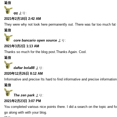
返信
qq
より:
2021年2月18日 2:42 AM
They were why not look here permanently out. There was far too much fat
返信
core bancario open source
より:
2021年3月2日 1:13 AM
Thanks so much for the blog post.Thanks Again. Cool.
返信
daftar bola88
より:
2020年12月26日 8:12 AM
Informative and precise Its hard to find informative and precise information
返信
The zen park
より:
2021年2月23日 3:07 PM
You completed various nice points there. I did a search on the topic and fo
go along with with your blog.