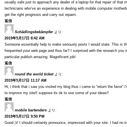
usually safe just to approach any dealer of a laptop for that repair of tha
technicians who’ve an experience in dealing with mobile computer mother
get the right prognosis and carry out repairs.
返信
Schädlingsbekämpfer
より:
2019年5月17日 8:42 AM
Someone essentially help to make seriously posts I would state. This is the
frequented your web page and thus far? I surprised with the research you
particular publish amazing. Magnificent job!
返信
round the world ticket
より:
2019年5月17日 11:17 AM
Hi, i think that i saw you visited my blog thus i came to “return the favor”.I’
to improve my site!I suppose its ok to use some of your ideas!!
返信
mobile bartenders
より:
2019年5月17日 9:50 PM
Good ¡V I should certainly pronounce, impressed with your site. I had no t