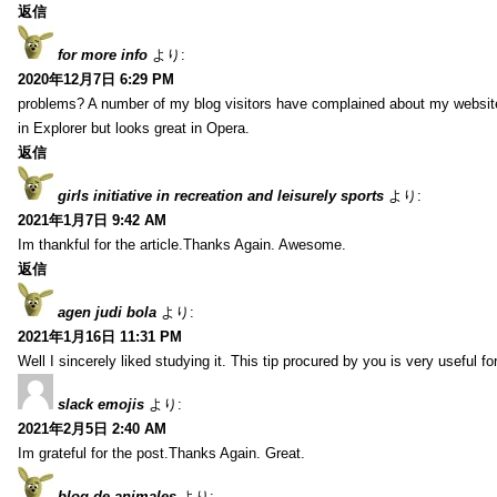
返信
for more info
より:
2020年12月7日 6:29 PM
problems? A number of my blog visitors have complained about my website
in Explorer but looks great in Opera.
返信
girls initiative in recreation and leisurely sports
より:
2021年1月7日 9:42 AM
Im thankful for the article.Thanks Again. Awesome.
返信
agen judi bola
より:
2021年1月16日 11:31 PM
Well I sincerely liked studying it. This tip procured by you is very useful f
slack emojis
より:
2021年2月5日 2:40 AM
Im grateful for the post.Thanks Again. Great.
blog de animales
より: