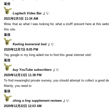
返信
Logitech Video Bar
より:
2021年2月3日 11:34 AM
Wow, that as what I was looking for, what a stuff! present here at this web
this site.
返信
Kavling komersial bsd
より:
2020年12月7日 8:05 PM
Yay google is my king aided me to find this great internet site!
返信
buy YouTube subscribers
より:
2020年12月13日 11:38 PM
To find meaningful private nursery, you should attempt to collect a good do
Mainly, you need to
返信
ching a ling supplement reviews
より:
2020年12月22日 12:03 AM