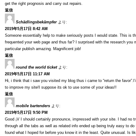
get the right prognosis and carry out repairs.
返信
Schädlingsbekämpfer
より:
2019年5月17日 8:42 AM
Someone essentially help to make seriously posts I would state. This is the
frequented your web page and thus far? I surprised with the research you
particular publish amazing. Magnificent job!
返信
round the world ticket
より:
2019年5月17日 11:17 AM
Hi, i think that i saw you visited my blog thus i came to “return the favor”.I’
to improve my site!I suppose its ok to use some of your ideas!!
返信
mobile bartenders
より:
2019年5月17日 9:50 PM
Good ¡V I should certainly pronounce, impressed with your site. I had no t
through all the tabs as well as related info ended up being truly easy to do
found what I hoped for before you know it in the least. Quite unusual. Is like