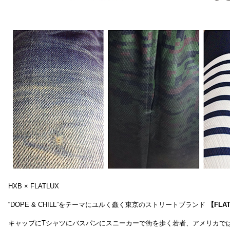
HXB × FLATLUX
“DOPE & CHILL”をテーマにユルく蠢く東京のストリートブランド
【FLA
キャップにTシャツにバスパンにスニーカーで街を歩く若者、アメリカで