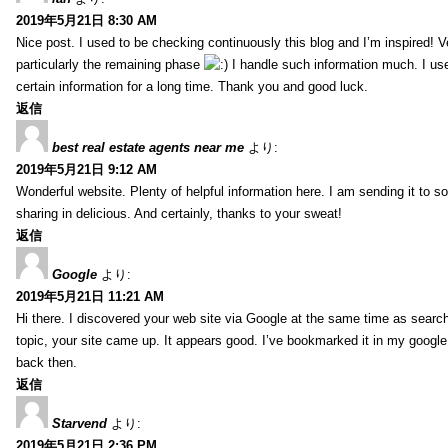
2019年5月21日 8:30 AM
Nice post. I used to be checking continuously this blog and I’m inspired! V
particularly the remaining phase
I handle such information much. I used
certain information for a long time. Thank you and good luck.
返信
best real estate agents near me
より:
2019年5月21日 9:12 AM
Wonderful website. Plenty of helpful information here. I am sending it to 
sharing in delicious. And certainly, thanks to your sweat!
返信
Google
より:
2019年5月21日 11:21 AM
Hi there. I discovered your web site via Google at the same time as searc
topic, your site came up. It appears good. I’ve bookmarked it in my goog
back then.
返信
Starvend
より:
2019年5月21日 2:36 PM