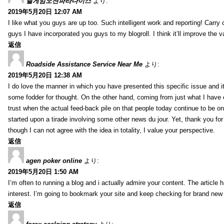
릴게임오션파라다이스
より:
2019年5月20日 12:07 AM
I like what you guys are up too. Such intelligent work and reporting! Carry
guys I have incorporated you guys to my blogroll. I think it’ll improve the v
返信
Roadside Assistance Service Near Me
より:
2019年5月20日 12:38 AM
I do love the manner in which you have presented this specific issue and 
some fodder for thought. On the other hand, coming from just what I have e
trust when the actual feed-back pile on that people today continue to be on
started upon a tirade involving some other news du jour. Yet, thank you for 
though I can not agree with the idea in totality, I value your perspective.
返信
agen poker online
より:
2019年5月20日 1:50 AM
I’m often to running a blog and i actually admire your content. The article
interest. I’m going to bookmark your site and keep checking for brand new 
返信