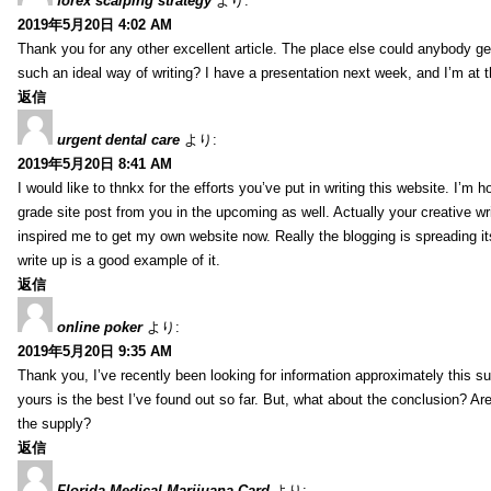
forex scalping strategy
より:
2019年5月20日 4:02 AM
Thank you for any other excellent article. The place else could anybody get 
such an ideal way of writing? I have a presentation next week, and I’m at t
返信
urgent dental care
より:
2019年5月20日 8:41 AM
I would like to thnkx for the efforts you’ve put in writing this website. I’m 
grade site post from you in the upcoming as well. Actually your creative wri
inspired me to get my own website now. Really the blogging is spreading it
write up is a good example of it.
返信
online poker
より:
2019年5月20日 9:35 AM
Thank you, I’ve recently been looking for information approximately this s
yours is the best I’ve found out so far. But, what about the conclusion? Ar
the supply?
返信
Florida Medical Marijuana Card
より: