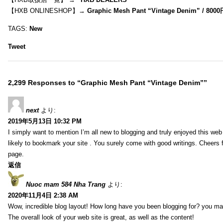
【HXB ONLINESHOP】→
Graphic Mesh Pant “Vintage Denim” / 800
TAGS:
New
Tweet
2,299 Responses to “Graphic Mesh Pant “Vintage Denim””
next
より:
2019年5月13日 10:32 PM
I simply want to mention I’m all new to blogging and truly enjoyed this web 
likely to bookmark your site . You surely come with good writings. Cheers 
page.
返信
Nuoc mam 584 Nha Trang
より:
2020年11月4日 2:38 AM
Wow, incredible blog layout! How long have you been blogging for? you ma
The overall look of your web site is great, as well as the content!