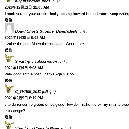
buy Instagram likes
より:
2020年12月31日 12:05 AM
Thank you for your article.Really looking forward to read more. Keep writin
返信
Board Shorts Supplier Bangladesh
より:
2021年1月19日 6:08 AM
I value the post.Much thanks again. Want more.
返信
Smart iptv subscription
より:
2021年1月4日 9:08 AM
Very good article post.Thanks Again. Cool.
返信
C_THR95_2011 pdf
より:
2021年2月9日 8:19 PM
site de rencontre gratuit en belgique How do i make firefox my main browse
messenger?
返信
Ship from China to Nigeria
より: