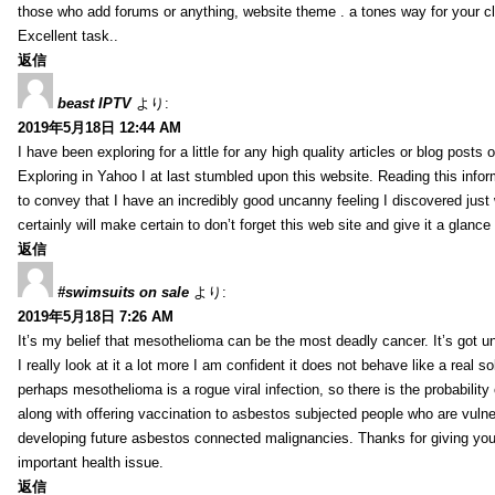
those who add forums or anything, website theme . a tones way for your c
Excellent task..
返信
beast IPTV
より:
2019年5月18日 12:44 AM
I have been exploring for a little for any high quality articles or blog posts o
Exploring in Yahoo I at last stumbled upon this website. Reading this info
to convey that I have an incredibly good uncanny feeling I discovered just
certainly will make certain to don’t forget this web site and give it a glanc
返信
#swimsuits on sale
より:
2019年5月18日 7:26 AM
It’s my belief that mesothelioma can be the most deadly cancer. It’s got u
I really look at it a lot more I am confident it does not behave like a real s
perhaps mesothelioma is a rogue viral infection, so there is the probability
along with offering vaccination to asbestos subjected people who are vulner
developing future asbestos connected malignancies. Thanks for giving your
important health issue.
返信