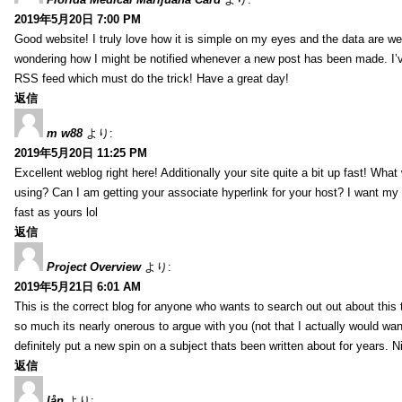
2019年5月20日 7:00 PM
Good website! I truly love how it is simple on my eyes and the data are wel
wondering how I might be notified whenever a new post has been made. I’v
RSS feed which must do the trick! Have a great day!
返信
m w88
より:
2019年5月20日 11:25 PM
Excellent weblog right here! Additionally your site quite a bit up fast! Wha
using? Can I am getting your associate hyperlink for your host? I want my
fast as yours lol
返信
Project Overview
より:
2019年5月21日 6:01 AM
This is the correct blog for anyone who wants to search out out about this
so much its nearly onerous to argue with you (not that I actually would 
definitely put a new spin on a subject thats been written about for years. Ni
返信
lån
より: