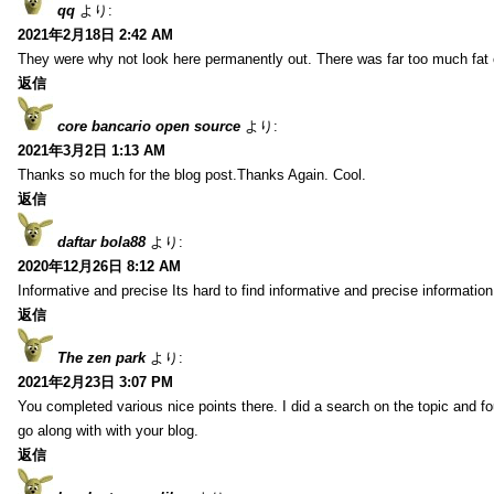
qq
より:
2021年2月18日 2:42 AM
They were why not look here permanently out. There was far too much fat
返信
core bancario open source
より:
2021年3月2日 1:13 AM
Thanks so much for the blog post.Thanks Again. Cool.
返信
daftar bola88
より:
2020年12月26日 8:12 AM
Informative and precise Its hard to find informative and precise information
返信
The zen park
より:
2021年2月23日 3:07 PM
You completed various nice points there. I did a search on the topic and fo
go along with with your blog.
返信