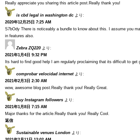
Really appreciate you sharing this article post.Really thank you!
is cbd legal in washington dc
より:
2020年12月25日 7:25 AM
S7bOdy There is noticeably a bundle to know about this. I assume you ma
in features also.
Zebra ZQ220
より:
2021年1月4日 9:32 PM
Its hard to find good help I am regularly proclaiming that its difficult to get
comprobar velocidad internet
より:
2021年2月3日 2:30 AM
wow, awesome blog post.Really thank you! Really Great.
buy Instagram followers
より:
2021年1月8日 7:15 AM
Major thanks for the article.Really thank you! Really Cool.
返信
Sustainable venues London
より:
2021年2月11日 12:02 AM