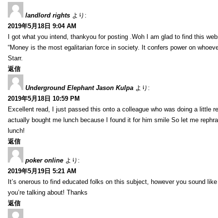
landlord rights
より:
2019年5月18日 9:04 AM
I got what you intend, thankyou for posting .Woh I am glad to find this web
“Money is the most egalitarian force in society. It confers power on whoeve
Starr.
返信
Underground Elephant Jason Kulpa
より:
2019年5月18日 10:59 PM
Excellent read, I just passed this onto a colleague who was doing a little 
actually bought me lunch because I found it for him smile So let me rephra
lunch!
返信
poker online
より:
2019年5月19日 5:21 AM
It’s onerous to find educated folks on this subject, however you sound lik
you’re talking about! Thanks
返信