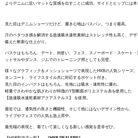
よりデニムに近いマットな質感を出すことに成功。サイドとヒップには本
見た目はデニムショーツだけど、履き心地はバスパン。つまり最高。
汗のベタつき感を解消する急速吸水速乾素材はストレッチ性も高く、デザ
備えた斬新な仕上がり。
バスケはもちろん、デート、街使い、フェス、スノーボード・スケート・
ットサルやダンス、ジムでのトレーニング用としても完璧。
様々なグラフィックをメッシュショーツで表現したHXBの人気シリーズ。
オンコート、ライフスタイル共に対応するポケット付き。
見た目のインパクトはもちろん、生地には吸水・速乾性に優れ、
軽量でさわやかな肌ざわりが特徴のY型断面ポリエステル糸を使用した
【急速吸水速乾素材アクアステルス】 を使用。
最近では、通気性の良さと機能性、そして他にはないデザイン性から、
ライブやフェスでの人気も急上昇中。
最先端の表現と、着ていて楽しくなる新しい感覚を是非ぜひ。
【HXB取扱店一覧】 →
“
HXB DEALERS
“