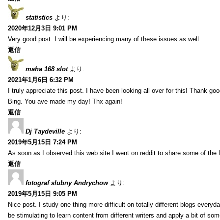
statistics
より:
2020年12月3日 9:01 PM
Very good post. I will be experiencing many of these issues as well..
返信
maha 168 slot
より:
2021年1月6日 6:32 PM
I truly appreciate this post. I have been looking all over for this! Thank go
Bing. You ave made my day! Thx again!
返信
Dj Taydeville
より:
2019年5月15日 7:24 PM
As soon as I observed this web site I went on reddit to share some of the 
返信
fotograf slubny Andrychow
より:
2019年5月15日 9:05 PM
Nice post. I study one thing more difficult on totally different blogs everyda
be stimulating to learn content from different writers and apply a bit of som