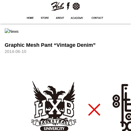
HXB
Home
Hugest
About
Academy
Contact
Store
Graphic Mesh Pant “Vintage Denim”
2014-06-10