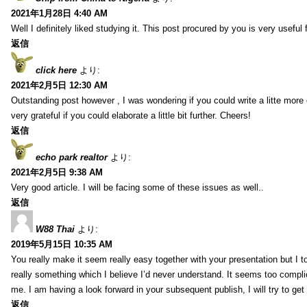
2021年1月28日 4:40 AM
Well I definitely liked studying it. This post procured by you is very useful 
返信
click here
より:
2021年2月5日 12:30 AM
Outstanding post however , I was wondering if you could write a litte more 
very grateful if you could elaborate a little bit further. Cheers!
返信
echo park realtor
より:
2021年2月5日 9:38 AM
Very good article. I will be facing some of these issues as well..
返信
W88 Thai
より:
2019年5月15日 10:35 AM
You really make it seem really easy together with your presentation but I to
really something which I believe I’d never understand. It seems too compli
me. I am having a look forward in your subsequent publish, I will try to get 
返信