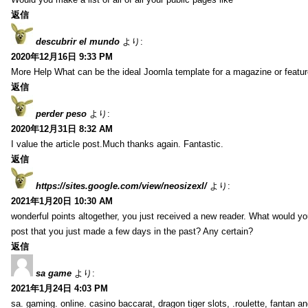
返信
descubrir el mundo
より:
2020年12月16日 9:33 PM
More Help What can be the ideal Joomla template for a magazine or featur
返信
perder peso
より:
2020年12月31日 8:32 AM
I value the article post.Much thanks again. Fantastic.
返信
https://sites.google.com/view/neosizexl/
より:
2021年1月20日 10:30 AM
wonderful points altogether, you just received a new reader. What would y
post that you just made a few days in the past? Any certain?
返信
sa game
より:
2021年1月24日 4:03 PM
sa. gaming. online. casino baccarat, dragon tiger slots, .roulette, fantan 