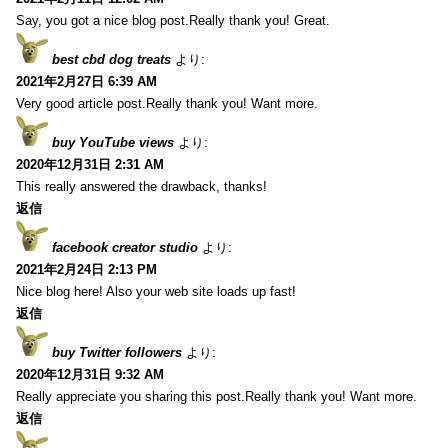
Say, you got a nice blog post.Really thank you! Great.
best cbd dog treats
より:
2021年2月27日 6:39 AM
Very good article post.Really thank you! Want more.
buy YouTube views
より:
2020年12月31日 2:31 AM
This really answered the drawback, thanks!
返信
facebook creator studio
より:
2021年2月24日 2:13 PM
Nice blog here! Also your web site loads up fast!
返信
buy Twitter followers
より:
2020年12月31日 9:32 AM
Really appreciate you sharing this post.Really thank you! Want more.
返信