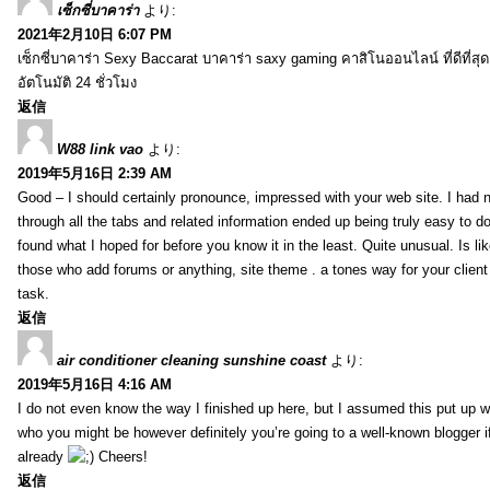
เซ็กซี่บาคาร่า
より:
2021年2月10日 6:07 PM
เซ็กซี่บาคาร่า Sexy Baccarat บาคาร่า saxy gaming คาสิโนออนไลน์ ที่ดีที่ส
อัตโนมัติ 24 ชั่วโมง
返信
W88 link vao
より:
2019年5月16日 2:39 AM
Good – I should certainly pronounce, impressed with your web site. I had n
through all the tabs and related information ended up being truly easy to do
found what I hoped for before you know it in the least. Quite unusual. Is like
those who add forums or anything, site theme . a tones way for your clien
task.
返信
air conditioner cleaning sunshine coast
より:
2019年5月16日 4:16 AM
I do not even know the way I finished up here, but I assumed this put up w
who you might be however definitely you’re going to a well-known blogger i
already
Cheers!
返信