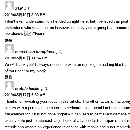
SLR
より:
2019年5月16日 8:08 PM
I don’t even understand how I ended up right here, but I believed this post 
understand who you might be however certainly you’re going to a famous 
not already
Cheers!
返信
marcel van hooijdonk
より:
2019年5月16日 11:34 PM
Wow! Thank you! I always needed to write on my blog something like that.
of your post to my blog?
返信
mobile hacks
より:
2019年5月17日 5:32 AM
Thanks for revealing your ideas in this article. The other factor is that eve
occurs with a personal computer motherboard, folks should not have some r
themselves for if it is not done properly it can lead to permanent damage to
usually safe just to approach any dealer of a laptop for that repair of tha
technicians who’ve an experience in dealing with mobile computer mother