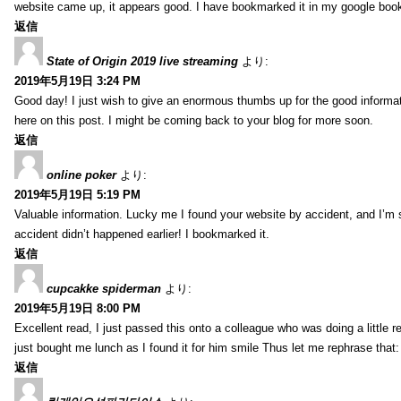
website came up, it appears good. I have bookmarked it in my google bo
返信
State of Origin 2019 live streaming
より:
2019年5月19日 3:24 PM
Good day! I just wish to give an enormous thumbs up for the good informa
here on this post. I might be coming back to your blog for more soon.
返信
online poker
より:
2019年5月19日 5:19 PM
Valuable information. Lucky me I found your website by accident, and I’m
accident didn’t happened earlier! I bookmarked it.
返信
cupcakke spiderman
より:
2019年5月19日 8:00 PM
Excellent read, I just passed this onto a colleague who was doing a little 
just bought me lunch as I found it for him smile Thus let me rephrase that
返信