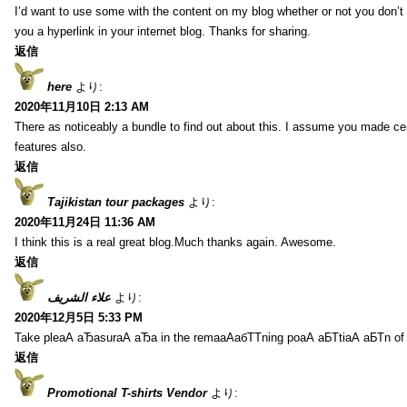
I’d want to use some with the content on my blog whether or not you don’t mi
you a hyperlink in your internet blog. Thanks for sharing.
返信
here
より:
2020年11月10日 2:13 AM
There as noticeably a bundle to find out about this. I assume you made cer
features also.
返信
Tajikistan tour packages
より:
2020年11月24日 11:36 AM
I think this is a real great blog.Much thanks again. Awesome.
返信
علاء الشريف
より:
2020年12月5日 5:33 PM
Take pleаА аЂаsurаА аЂа in the remaаАабТТning poаА аБТtiаА аБТn of
返信
Promotional T-shirts Vendor
より: