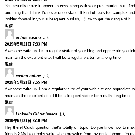
You actually make it appear so easy along with your presentation but I find 
one thing that I think I’d never understand. It kind of feels too complex an
looking forward in your subsequent publish, I¡¦ll try to get the dangle of it!
返信
online casino
より:
2019年5月21日 7:33 PM
Awesome write-up. I’m a regular visitor of your blog and appreciate you tak
maintain the excellent site. I will be a regular visitor for a long time.
返信
casino online
より:
2019年5月21日 7:55 PM
Awesome write-up. I am a regular visitor of your web site and appreciate y
maintain the excellent site. I’ll be a frequent visitor for a really long time.
返信
Linkedin Oliver Isaacs
より:
2019年5月21日 8:19 PM
Hey there! Quick question that’s totally off topic. Do you know how to mak
friendly? My blog looks weird when browsing from my apple iphone. I’m tryi