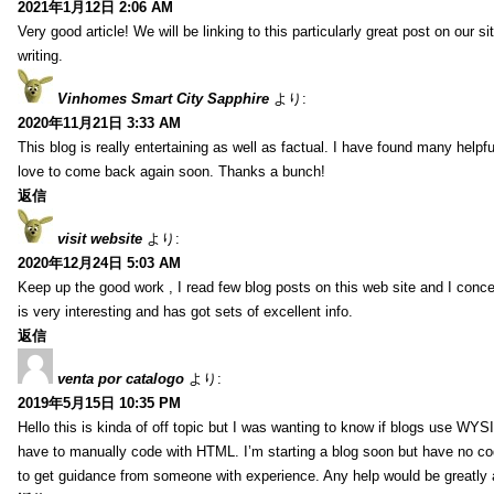
2021年1月12日 2:06 AM
Very good article! We will be linking to this particularly great post on our s
writing.
Vinhomes Smart City Sapphire
より:
2020年11月21日 3:33 AM
This blog is really entertaining as well as factual. I have found many helpful
love to come back again soon. Thanks a bunch!
返信
visit website
より:
2020年12月24日 5:03 AM
Keep up the good work , I read few blog posts on this web site and I conce
is very interesting and has got sets of excellent info.
返信
venta por catalogo
より:
2019年5月15日 10:35 PM
Hello this is kinda of off topic but I was wanting to know if blogs use WYS
have to manually code with HTML. I’m starting a blog soon but have no cod
to get guidance from someone with experience. Any help would be greatly 