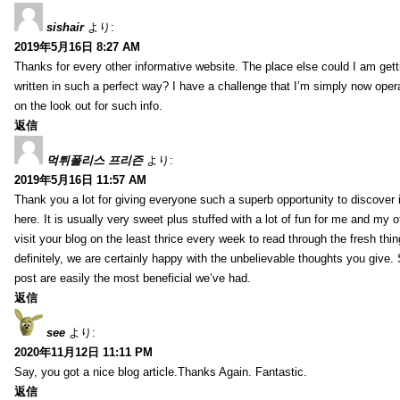
sishair
より:
2019年5月16日 8:27 AM
Thanks for every other informative website. The place else could I am getti
written in such a perfect way? I have a challenge that I’m simply now oper
on the look out for such info.
返信
먹튀폴리스 프리즌
より:
2019年5月16日 11:57 AM
Thank you a lot for giving everyone such a superb opportunity to discover
here. It is usually very sweet plus stuffed with a lot of fun for me and my o
visit your blog on the least thrice every week to read through the fresh th
definitely, we are certainly happy with the unbelievable thoughts you give.
post are easily the most beneficial we’ve had.
返信
see
より:
2020年11月12日 11:11 PM
Say, you got a nice blog article.Thanks Again. Fantastic.
返信