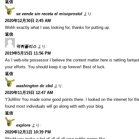
返信
se vende sin receta el misoprostol
より:
2020年12月30日 2:45 AM
Wohh exactly what I was looking for, thanks for putting up.
返信
먹튀폴리스
より:
2019年5月15日 11:56 PM
As I web-site possessor I believe the content matter here is rattling fantasti
your efforts. You should keep it up forever! Best of luck.
返信
washington dc cbd
より:
2020年11月19日 12:47 AM
Y3uWmr You made some good points there. I looked on the internet for the
found most individuals will go along with with your blog.
返信
explore
より:
2020年12月1日 10:39 PM
Would you make a list of all of all your public pages like