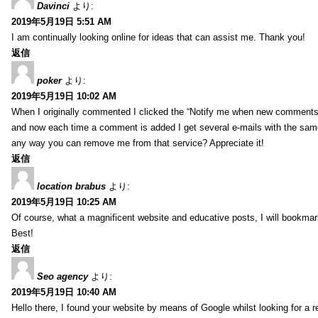
Davinci
より:
2019年5月19日 5:51 AM
I am continually looking online for ideas that can assist me. Thank you!
返信
poker
より:
2019年5月19日 10:02 AM
When I originally commented I clicked the “Notify me when new comment
and now each time a comment is added I get several e-mails with the sa
any way you can remove me from that service? Appreciate it!
返信
location brabus
より:
2019年5月19日 10:25 AM
Of course, what a magnificent website and educative posts, I will bookmark
Best!
返信
Seo agency
より:
2019年5月19日 10:40 AM
Hello there, I found your website by means of Google whilst looking for a r