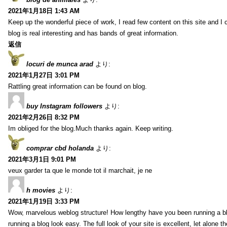
2021年1月18日 1:43 AM
Keep up the wonderful piece of work, I read few content on this site and I
blog is real interesting and has bands of great information.
返信
locuri de munca arad
より:
2021年1月27日 3:01 PM
Rattling great information can be found on blog.
buy Instagram followers
より:
2021年2月26日 8:32 PM
Im obliged for the blog.Much thanks again. Keep writing.
comprar cbd holanda
より:
2021年3月1日 9:01 PM
veux garder ta que le monde tot il marchait, je ne
h movies
より:
2021年1月19日 3:33 PM
Wow, marvelous weblog structure! How lengthy have you been running a b
running a blog look easy. The full look of your site is excellent, let alone t