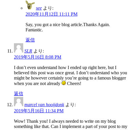
see
より:
2020年11月12日 11:11 PM
Say, you got a nice blog article.Thanks Again.
Fantastic.
返信
SLR
より:
2019年5月16日 8:08 PM
I don’t even understand how I ended up right here, but I
believed this post was once great. I don’t understand who you
might be however certainly you’re going to a famous blogger
when you are not already
Cheers!
返信
marcel van hooijdonk
より:
2019年5月16日 11:34 PM
Wow! Thank you! I always needed to write on my blog
something like that. Can I implement a part of your post to my