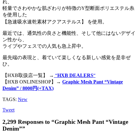
れ、
軽量でさわやかな肌ざわりが特徴のY型断面ポリエステル糸
を使用した
【急速吸水速乾素材アクアステルス】 を使用。
最近では、通気性の良さと機能性、そして他にはないデザイ
ン性から、
ライブやフェスでの人気も急上昇中。
最先端の表現と、着ていて楽しくなる新しい感覚を是非ぜ
ひ。
【HXB取扱店一覧】 →
“
HXB DEALERS
“
【HXB ONLINESHOP】→
Graphic Mesh Pant “Vintage
Denim” / 8000円(+TAX)
TAGS:
New
Tweet
2,299 Responses to “Graphic Mesh Pant “Vintage
Denim””