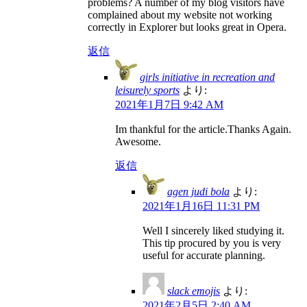
problems? A number of my blog visitors have
complained about my website not working
correctly in Explorer but looks great in Opera.
返信
girls initiative in recreation and
leisurely sports
より:
2021年1月7日 9:42 AM
Im thankful for the article.Thanks Again.
Awesome.
返信
agen judi bola
より:
2021年1月16日 11:31 PM
Well I sincerely liked studying it.
This tip procured by you is very
useful for accurate planning.
slack emojis
より:
2021年2月5日 2:40 AM