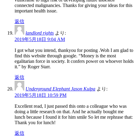
connected malignancies. Thanks for giving your ideas for this
important health issue.
返信
landlord rights
より:
2019年5月18日 9:04 AM
I got what you intend, thankyou for posting .Woh I am glad to
find this website through google. “Money is the most
egalitarian force in society. It confers power on whoever holds
it.” by Roger Starr.
返信
Underground Elephant Jason Kulpa
より:
2019年5月18日 10:59 PM
Excellent read, I just passed this onto a colleague who was
doing a little research on that. And he actually bought me
lunch because I found it for him smile So let me rephrase that:
Thank you for lunch!
返信