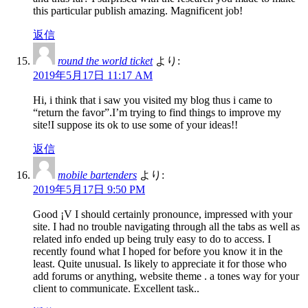
this particular publish amazing. Magnificent job!
返信
round the world ticket
より:
2019年5月17日 11:17 AM
Hi, i think that i saw you visited my blog thus i came to
“return the favor”.I’m trying to find things to improve my
site!I suppose its ok to use some of your ideas!!
返信
mobile bartenders
より:
2019年5月17日 9:50 PM
Good ¡V I should certainly pronounce, impressed with your
site. I had no trouble navigating through all the tabs as well as
related info ended up being truly easy to do to access. I
recently found what I hoped for before you know it in the
least. Quite unusual. Is likely to appreciate it for those who
add forums or anything, website theme . a tones way for your
client to communicate. Excellent task..