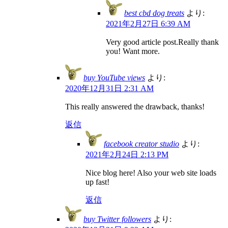
best cbd dog treats
より:
2021年2月27日 6:39 AM
Very good article post.Really thank
you! Want more.
buy YouTube views
より:
2020年12月31日 2:31 AM
This really answered the drawback, thanks!
返信
facebook creator studio
より:
2021年2月24日 2:13 PM
Nice blog here! Also your web site loads
up fast!
返信
buy Twitter followers
より: