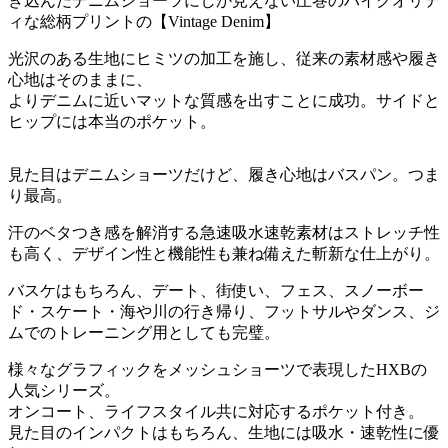
き込んだデニムショーツにしか見えない圧巻のハイクオリテ
ィな総柄プリントの【Vintage Denim】
光沢のある生地にヒミツの加工を施し、従来の素材感や履き
心地はそのままに、
よりデニムに近いマットな質感を出すことに成功。サイドと
ヒップには本当のポケット。
見た目はデニムショーツだけど、履き心地はバスパン。つま
り最高。
汗のベタつき感を解消する急速吸水速乾素材はストレッチ性
も高く、デザイン性と機能性も兼ね備えた斬新な仕上がり。
バスケはもちろん、デート、街使い、フェス、スノーボー
ド・スケート・海や川の行き帰り、フットサルやダンス、ジ
ムでのトレーニング用としても完璧。
様々なグラフィックをメッシュショーツで表現したHXBの
人気シリーズ。
オンコート、ライフスタイル共に対応するポケット付き。
見た目のインパクトはもちろん、生地には吸水・速乾性に優