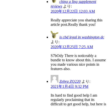
ching a ling supplement
reviews
より:
2020年12月22日 12:03 AM
Really appreciate you sharing this
article post.Really thank you!
is cbd legal in washington dc
より:
2020年12月25日 7:25 AM
S7bOdy There is noticeably a
bundle to know about this. I assume
you made various nice points in
features also.
Zebra ZQ220
より:
2021年1月4日 9:32 PM
Its hard to find good help I am
regularly proclaiming that its
difficult to get good help, but here is