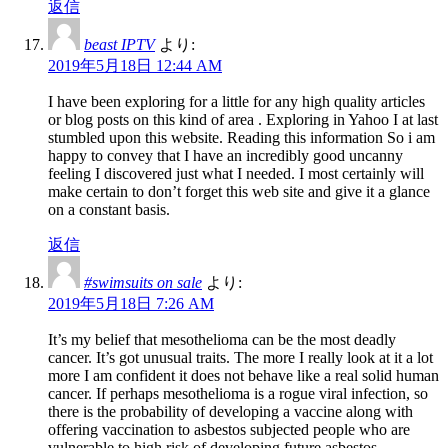
返信
beast IPTV
より:
2019年5月18日 12:44 AM
I have been exploring for a little for any high quality articles
or blog posts on this kind of area . Exploring in Yahoo I at last
stumbled upon this website. Reading this information So i am
happy to convey that I have an incredibly good uncanny
feeling I discovered just what I needed. I most certainly will
make certain to don’t forget this web site and give it a glance
on a constant basis.
返信
#swimsuits on sale
より:
2019年5月18日 7:26 AM
It’s my belief that mesothelioma can be the most deadly
cancer. It’s got unusual traits. The more I really look at it a lot
more I am confident it does not behave like a real solid human
cancer. If perhaps mesothelioma is a rogue viral infection, so
there is the probability of developing a vaccine along with
offering vaccination to asbestos subjected people who are
vulnerable to high risk of developing future asbestos