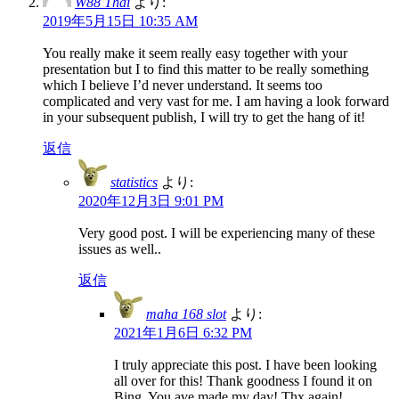
W88 Thai
より:
2019年5月15日 10:35 AM
You really make it seem really easy together with your
presentation but I to find this matter to be really something
which I believe I’d never understand. It seems too
complicated and very vast for me. I am having a look forward
in your subsequent publish, I will try to get the hang of it!
返信
statistics
より:
2020年12月3日 9:01 PM
Very good post. I will be experiencing many of these
issues as well..
返信
maha 168 slot
より:
2021年1月6日 6:32 PM
I truly appreciate this post. I have been looking
all over for this! Thank goodness I found it on
Bing. You ave made my day! Thx again!