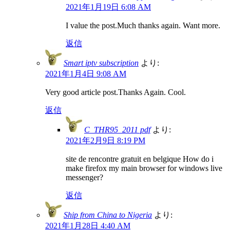
2021年1月19日 6:08 AM
I value the post.Much thanks again. Want more.
返信
Smart iptv subscription
より:
2021年1月4日 9:08 AM
Very good article post.Thanks Again. Cool.
返信
C_THR95_2011 pdf
より:
2021年2月9日 8:19 PM
site de rencontre gratuit en belgique How do i
make firefox my main browser for windows live
messenger?
返信
Ship from China to Nigeria
より:
2021年1月28日 4:40 AM