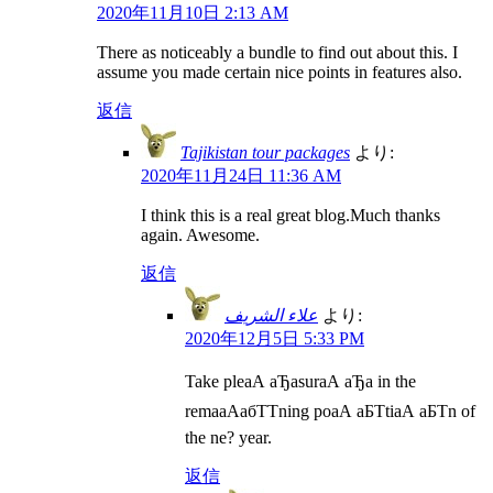
2020年11月10日 2:13 AM
There as noticeably a bundle to find out about this. I
assume you made certain nice points in features also.
返信
Tajikistan tour packages
より:
2020年11月24日 11:36 AM
I think this is a real great blog.Much thanks
again. Awesome.
返信
علاء الشريف
より:
2020年12月5日 5:33 PM
Take pleаА аЂаsurаА аЂа in the
remaаАабТТning poаА аБТtiаА аБТn of
the ne? year.
返信