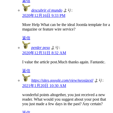
返信
descubrir el mundo
より:
2020年12月16日 9:33 PM
More Help What can be the ideal Joomla template for a
magazine or feature wire service?
返信
perder peso
より:
2020年12月31日 8:32 AM
I value the article post.Much thanks again. Fantastic.
返信
https://sites.google.com/view/neosizexl/
より:
2021年1月20日 10:30 AM
wonderful points altogether, you just received a new
reader. What would you suggest about your post that
you just made a few days in the past? Any certain?
返信