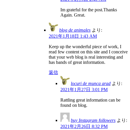
Im grateful for the post.Thanks
Again. Great.
blog de animales
より:
2021年1月18日 1:43 AM
Keep up the wonderful piece of work, I
read few content on this site and I conceive
that your web blog is real interesting and
has bands of great information.
返信
locuri de munca arad
より:
2021年1月27日 3:01 PM
Rattling great information can be
found on blog.
buy Instagram followers
より:
2021年2月26日 8:32 PM