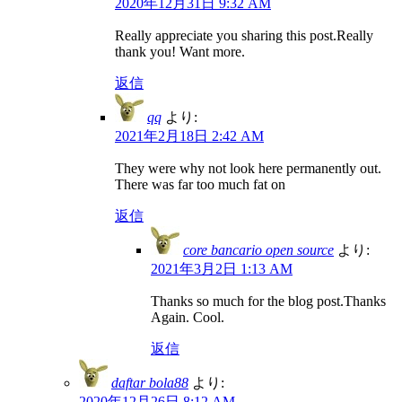
2020年12月31日 9:32 AM
Really appreciate you sharing this post.Really
thank you! Want more.
返信
qq
より:
2021年2月18日 2:42 AM
They were why not look here permanently out.
There was far too much fat on
返信
core bancario open source
より:
2021年3月2日 1:13 AM
Thanks so much for the blog post.Thanks
Again. Cool.
返信
daftar bola88
より:
2020年12月26日 8:12 AM