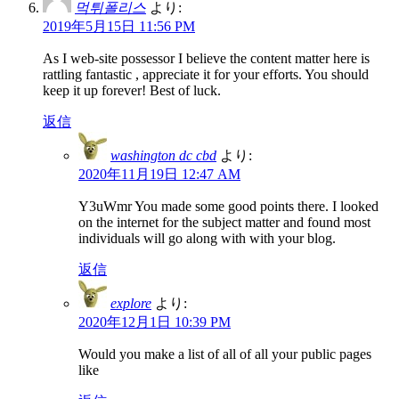
먹튀폴리스
より:
2019年5月15日 11:56 PM
As I web-site possessor I believe the content matter here is
rattling fantastic , appreciate it for your efforts. You should
keep it up forever! Best of luck.
返信
washington dc cbd
より:
2020年11月19日 12:47 AM
Y3uWmr You made some good points there. I looked
on the internet for the subject matter and found most
individuals will go along with with your blog.
返信
explore
より:
2020年12月1日 10:39 PM
Would you make a list of all of all your public pages
like