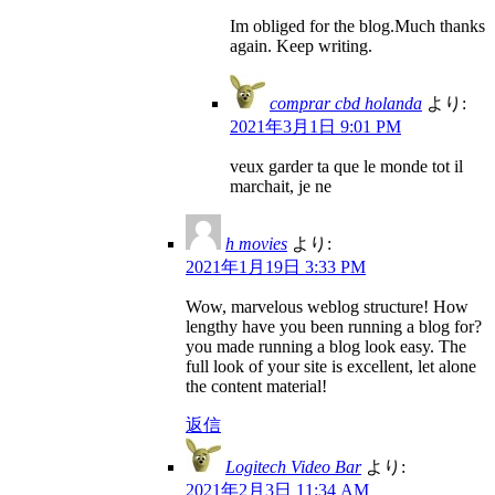
Im obliged for the blog.Much thanks
again. Keep writing.
comprar cbd holanda
より:
2021年3月1日 9:01 PM
veux garder ta que le monde tot il
marchait, je ne
h movies
より:
2021年1月19日 3:33 PM
Wow, marvelous weblog structure! How
lengthy have you been running a blog for?
you made running a blog look easy. The
full look of your site is excellent, let alone
the content material!
返信
Logitech Video Bar
より:
2021年2月3日 11:34 AM