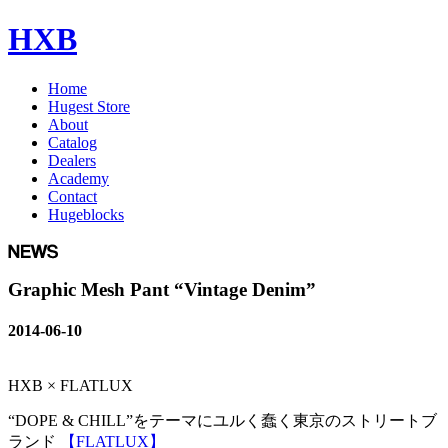
HXB
Home
Hugest Store
About
Catalog
Dealers
Academy
Contact
Hugeblocks
Graphic Mesh Pant “Vintage Denim”
2014-06-10
HXB × FLATLUX
“DOPE & CHILL”をテーマにユルく蠢く東京のストリートブ
ランド
【FLATLUX】