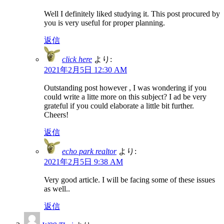
Well I definitely liked studying it. This post procured by
you is very useful for proper planning.
返信
click here
より:
2021年2月5日 12:30 AM
Outstanding post however , I was wondering if you
could write a litte more on this subject? I ad be very
grateful if you could elaborate a little bit further.
Cheers!
返信
echo park realtor
より:
2021年2月5日 9:38 AM
Very good article. I will be facing some of these issues
as well..
返信