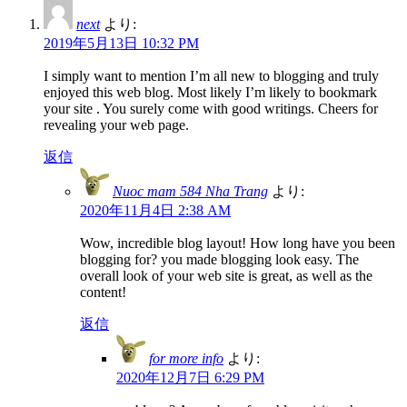
next
より:
2019年5月13日 10:32 PM
I simply want to mention I’m all new to blogging and truly
enjoyed this web blog. Most likely I’m likely to bookmark
your site . You surely come with good writings. Cheers for
revealing your web page.
返信
Nuoc mam 584 Nha Trang
より:
2020年11月4日 2:38 AM
Wow, incredible blog layout! How long have you been
blogging for? you made blogging look easy. The
overall look of your web site is great, as well as the
content!
返信
for more info
より:
2020年12月7日 6:29 PM