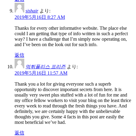
sishair
より:
2019年5月16日 8:27 AM
Thanks for every other informative website. The place else
could I am getting that type of info written in such a perfect
way? I have a challenge that I’m simply now operating on,
and I’ve been on the look out for such info.
返信
먹튀폴리스 프리즌
より:
2019年5月16日 11:57 AM
Thank you a lot for giving everyone such a superb
opportunity to discover important secrets from here. It is
usually very sweet plus stuffed with a lot of fun for me and
my office fellow workers to visit your blog on the least thrice
every week to read through the fresh things you have. And
definitely, we are certainly happy with the unbelievable
thoughts you give. Some 4 facts in this post are easily the
most beneficial we’ve had.
返信