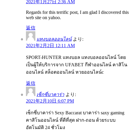
2021年1月27日 2:36 AM
Regards for this terrific post, I am glad I discovered this
web site on yahoo.
返信
แทงบอลออนไลน์
より:
2021年2月2日 12:11 AM
SPORT-HUNTER แทงบอล แทงบอลออนไลน์ โดย
เป็นผู้ให้บริการจาก UFABET กีฬาออนไลน์ คาสิโน
ออนไลน์ สล็อตออนไลน์ หวยออนไลน์c
返信
เซ็กซี่บาคาร่า
より:
2021年2月10日 6:07 PM
เซ็กซี่บาคาร่า Sexy Baccarat บาคาร่า saxy gaming
คาสิโนออนไลน์ ที่ดีที่สุด ฝาก-ถอน ด้วยระบบ
อัตโนมัติ 24 ชั่วโมง