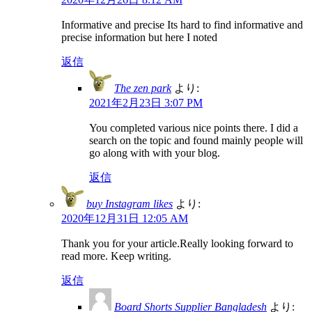
Informative and precise Its hard to find informative and
precise information but here I noted
返信
The zen park
より:
2021年2月23日 3:07 PM
You completed various nice points there. I did a
search on the topic and found mainly people will
go along with with your blog.
返信
buy Instagram likes
より:
2020年12月31日 12:05 AM
Thank you for your article.Really looking forward to
read more. Keep writing.
返信
Board Shorts Supplier Bangladesh
より: