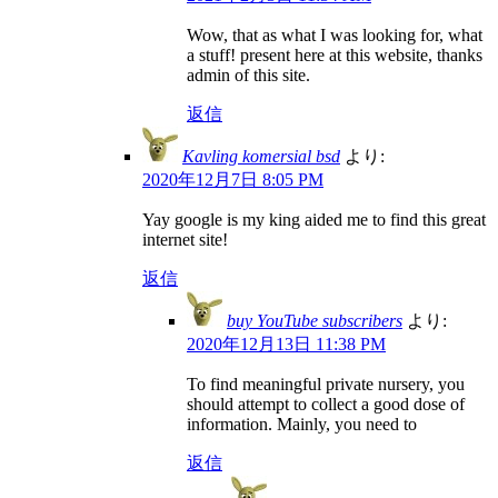
Wow, that as what I was looking for, what
a stuff! present here at this website, thanks
admin of this site.
返信
Kavling komersial bsd
より:
2020年12月7日 8:05 PM
Yay google is my king aided me to find this great
internet site!
返信
buy YouTube subscribers
より:
2020年12月13日 11:38 PM
To find meaningful private nursery, you
should attempt to collect a good dose of
information. Mainly, you need to
返信