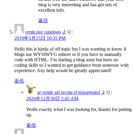
blog is very interesting and has got sets of
excellent info.
返信
venta por catalogo
より:
2019年5月15日 10:35 PM
Hello this is kinda of off topic but I was wanting to know if
blogs use WYSIWYG editors or if you have to manually
code with HTML. I’m starting a blog soon but have no
coding skills so I wanted to get guidance from someone with
experience. Any help would be greatly appreciated!
返信
se vende sin receta el misoprostol
より:
2020年12月30日 2:45 AM
Wohh exactly what I was looking for, thanks for putting
up.
返信