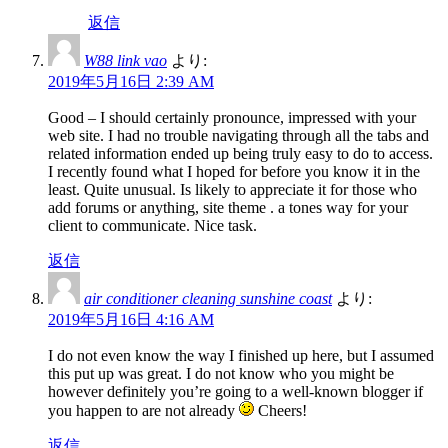
返信
W88 link vao
より:
2019年5月16日 2:39 AM
Good – I should certainly pronounce, impressed with your
web site. I had no trouble navigating through all the tabs and
related information ended up being truly easy to do to access.
I recently found what I hoped for before you know it in the
least. Quite unusual. Is likely to appreciate it for those who
add forums or anything, site theme . a tones way for your
client to communicate. Nice task.
返信
air conditioner cleaning sunshine coast
より:
2019年5月16日 4:16 AM
I do not even know the way I finished up here, but I assumed
this put up was great. I do not know who you might be
however definitely you’re going to a well-known blogger if
you happen to are not already
Cheers!
返信