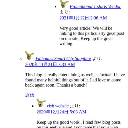
Promotional T-shirts Vendor
より:
2021年1月12日 2:06 AM
Very good article! We will be
linking to this particularly great post
on our site. Keep up the great
writing.
Vinhomes Smart City Sapphire
より:
2020年11月21日 3:33 AM
This blog is really entertaining as well as factual. I have
found many helpful things out of it. I ad love to come
back again soon. Thanks a bunch!
返信
visit website
より:
2020年12月24日 5:03 AM
Keep up the good work , I read few blog posts
on this web site and I conceive that your web