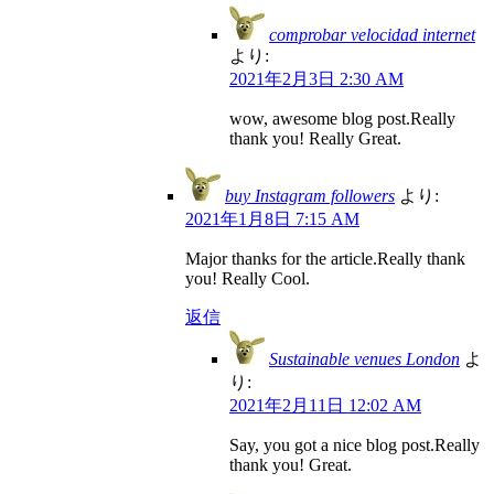
comprobar velocidad internet
より:
2021年2月3日 2:30 AM
wow, awesome blog post.Really
thank you! Really Great.
buy Instagram followers
より:
2021年1月8日 7:15 AM
Major thanks for the article.Really thank
you! Really Cool.
返信
Sustainable venues London
よ
り:
2021年2月11日 12:02 AM
Say, you got a nice blog post.Really
thank you! Great.