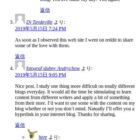
返信
Dj Taydeville
より:
2019年5月15日 7:24 PM
As soon as I observed this web site I went on reddit to share
some of the love with them.
返信
fotograf slubny Andrychow
より:
2019年5月15日 9:05 PM
Nice post. I study one thing more difficult on totally different
blogs everyday. It would all the time be stimulating to learn
content from different writers and apply a bit of something
from their store. I’d want to use some with the content on my
blog whether or not you don’t mind. Natually I’ll offer you a
hyperlink in your internet blog. Thanks for sharing.
返信
here
より: