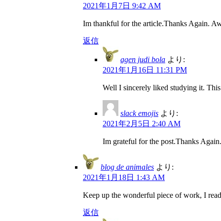
2021年1月7日 9:42 AM
Im thankful for the article.Thanks Again. 
返信
agen judi bola
より:
2021年1月16日 11:31 PM
Well I sincerely liked studying it. Thi
slack emojis
より:
2021年2月5日 2:40 AM
Im grateful for the post.Thanks Again.
blog de animales
より:
2021年1月18日 1:43 AM
Keep up the wonderful piece of work, I read 
返信