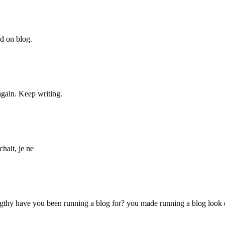
nd on blog.
again. Keep writing.
hait, je ne
y have you been running a blog for? you made running a blog look easy.