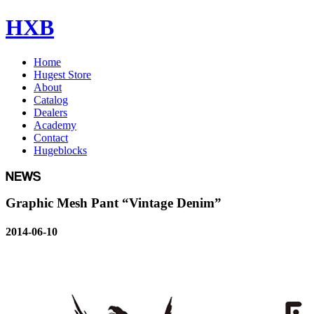
HXB
Home
Hugest Store
About
Catalog
Dealers
Academy
Contact
Hugeblocks
Graphic Mesh Pant “Vintage Denim”
2014-06-10