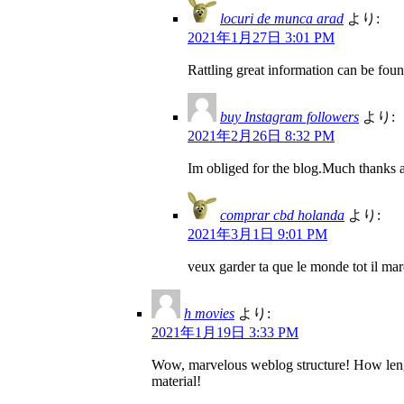
locuri de munca arad
より:
2021年1月27日 3:01 PM
Rattling great information can be fou
buy Instagram followers
より:
2021年2月26日 8:32 PM
Im obliged for the blog.Much thanks 
comprar cbd holanda
より:
2021年3月1日 9:01 PM
veux garder ta que le monde tot il marc
h movies
より:
2021年1月19日 3:33 PM
Wow, marvelous weblog structure! How length
material!