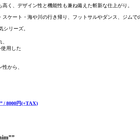
も高く、デザイン性と機能性も兼ね備えた斬新な仕上がり。
・スケート・海や川の行き帰り、フットサルやダンス、ジムで
気シリーズ。
れ、
を使用した
ン性から、
。
m” / 8000円(+TAX)
enim””