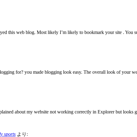
oyed this web blog. Most likely I’m likely to bookmark your site . You
ging for? you made blogging look easy. The overall look of your web s
ained about my website not working correctly in Explorer but looks g
ly sports
より: