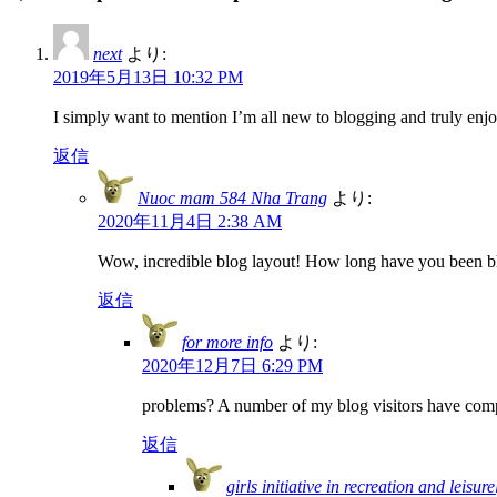
next
より:
2019年5月13日 10:32 PM
I simply want to mention I’m all new to blogging and truly enj
返信
Nuoc mam 584 Nha Trang
より:
2020年11月4日 2:38 AM
Wow, incredible blog layout! How long have you been blog
返信
for more info
より:
2020年12月7日 6:29 PM
problems? A number of my blog visitors have compl
返信
girls initiative in recreation and leisure