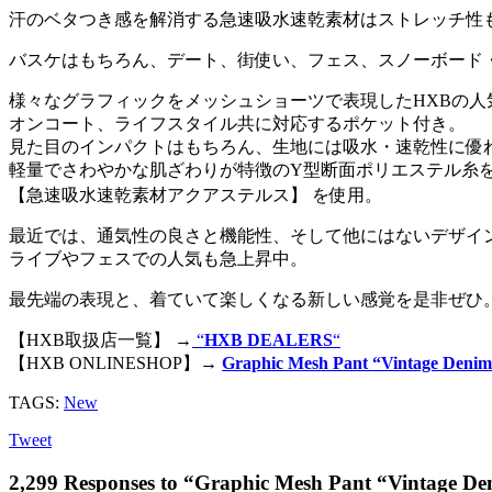
汗のベタつき感を解消する急速吸水速乾素材はストレッチ性
バスケはもちろん、デート、街使い、フェス、スノーボード
様々なグラフィックをメッシュショーツで表現したHXBの人
オンコート、ライフスタイル共に対応するポケット付き。
見た目のインパクトはもちろん、生地には吸水・速乾性に優
軽量でさわやかな肌ざわりが特徴のY型断面ポリエステル糸
【急速吸水速乾素材アクアステルス】 を使用。
最近では、通気性の良さと機能性、そして他にはないデザイ
ライブやフェスでの人気も急上昇中。
最先端の表現と、着ていて楽しくなる新しい感覚を是非ぜひ
【HXB取扱店一覧】 →
“
HXB DEALERS
“
【HXB ONLINESHOP】→
Graphic Mesh Pant “Vintage Deni
TAGS:
New
Tweet
2,299 Responses to “Graphic Mesh Pant “Vintage D