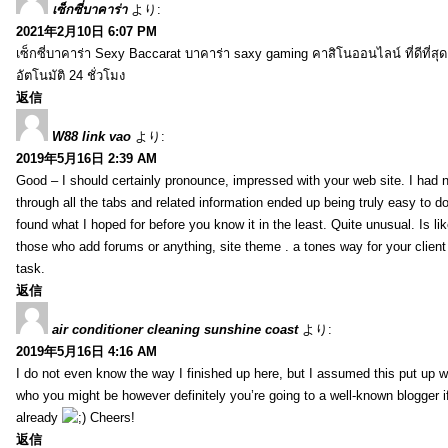
เซ็กซี่บาคาร่า
より:
2021年2月10日 6:07 PM
เซ็กซี่บาคาร่า Sexy Baccarat บาคาร่า saxy gaming คาสิโนออนไลน์ ที่ดีที่ส
อัตโนมัติ 24 ชั่วโมง
返信
W88 link vao
より:
2019年5月16日 2:39 AM
Good – I should certainly pronounce, impressed with your web site. I had n
through all the tabs and related information ended up being truly easy to do
found what I hoped for before you know it in the least. Quite unusual. Is like
those who add forums or anything, site theme . a tones way for your clien
task.
返信
air conditioner cleaning sunshine coast
より:
2019年5月16日 4:16 AM
I do not even know the way I finished up here, but I assumed this put up w
who you might be however definitely you’re going to a well-known blogger i
already
Cheers!
返信