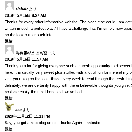
sishair
より:
2019年5月16日 8:27 AM
Thanks for every other informative website. The place else could I am getti
written in such a perfect way? I have a challenge that I’m simply now oper
on the look out for such info.
返信
먹튀폴리스 프리즌
より:
2019年5月16日 11:57 AM
Thank you a lot for giving everyone such a superb opportunity to discover
here. It is usually very sweet plus stuffed with a lot of fun for me and my o
visit your blog on the least thrice every week to read through the fresh th
definitely, we are certainly happy with the unbelievable thoughts you give.
post are easily the most beneficial we’ve had.
返信
see
より:
2020年11月12日 11:11 PM
Say, you got a nice blog article.Thanks Again. Fantastic.
返信