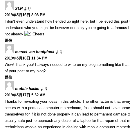
SLR
より:
2019年5月16日 8:08 PM
I don’t even understand how I ended up right here, but I believed this post 
understand who you might be however certainly you’re going to a famous 
not already
Cheers!
返信
marcel van hooijdonk
より:
2019年5月16日 11:34 PM
Wow! Thank you! I always needed to write on my blog something like that.
of your post to my blog?
返信
mobile hacks
より:
2019年5月17日 5:32 AM
Thanks for revealing your ideas in this article. The other factor is that eve
occurs with a personal computer motherboard, folks should not have some r
themselves for if it is not done properly it can lead to permanent damage to
usually safe just to approach any dealer of a laptop for that repair of tha
technicians who’ve an experience in dealing with mobile computer mother