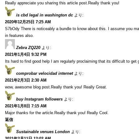
Really appreciate you sharing this article post.Really thank you!
is cbd legal in washington dc
より:
2020年12月25日 7:25 AM
S7bOdy There is noticeably a bundle to know about this. I assume you ma
in features also.
Zebra ZQ220
より:
2021年1月4日 9:32 PM
Its hard to find good help I am regularly proclaiming that its difficult to get
comprobar velocidad internet
より:
2021年2月3日 2:30 AM
wow, awesome blog post.Really thank you! Really Great.
buy Instagram followers
より:
2021年1月8日 7:15 AM
Major thanks for the article.Really thank you! Really Cool.
返信
Sustainable venues London
より:
2021年2月11日 12:02 AM