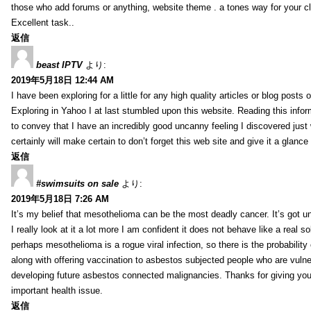
those who add forums or anything, website theme . a tones way for your c
Excellent task..
返信
beast IPTV
より:
2019年5月18日 12:44 AM
I have been exploring for a little for any high quality articles or blog posts o
Exploring in Yahoo I at last stumbled upon this website. Reading this info
to convey that I have an incredibly good uncanny feeling I discovered just
certainly will make certain to don’t forget this web site and give it a glanc
返信
#swimsuits on sale
より:
2019年5月18日 7:26 AM
It’s my belief that mesothelioma can be the most deadly cancer. It’s got u
I really look at it a lot more I am confident it does not behave like a real s
perhaps mesothelioma is a rogue viral infection, so there is the probability
along with offering vaccination to asbestos subjected people who are vulner
developing future asbestos connected malignancies. Thanks for giving your
important health issue.
返信