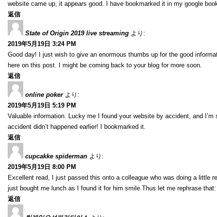
website came up, it appears good. I have bookmarked it in my google bo
返信
State of Origin 2019 live streaming
より:
2019年5月19日 3:24 PM
Good day! I just wish to give an enormous thumbs up for the good informa
here on this post. I might be coming back to your blog for more soon.
返信
online poker
より:
2019年5月19日 5:19 PM
Valuable information. Lucky me I found your website by accident, and I’m
accident didn’t happened earlier! I bookmarked it.
返信
cupcakke spiderman
より:
2019年5月19日 8:00 PM
Excellent read, I just passed this onto a colleague who was doing a little 
just bought me lunch as I found it for him smile Thus let me rephrase that
返信