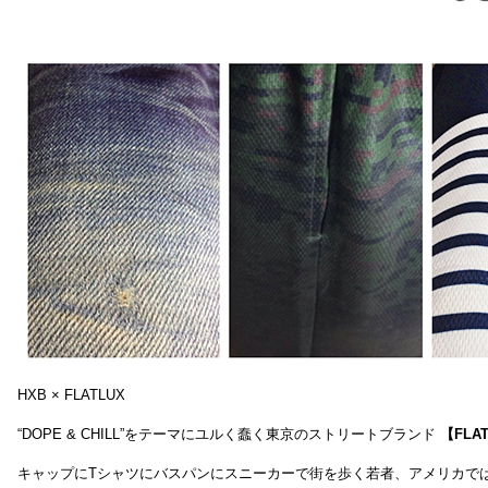
HXB × FLATLUX
“DOPE & CHILL”をテーマにユルく蠢く東京のストリートブランド
【FLA
キャップにTシャツにバスパンにスニーカーで街を歩く若者、アメリカで