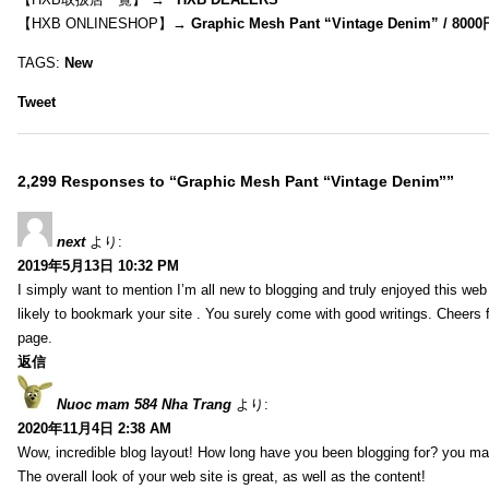
【HXB ONLINESHOP】→
Graphic Mesh Pant “Vintage Denim” / 800
TAGS:
New
Tweet
2,299 Responses to “Graphic Mesh Pant “Vintage Denim””
next
より:
2019年5月13日 10:32 PM
I simply want to mention I’m all new to blogging and truly enjoyed this web 
likely to bookmark your site . You surely come with good writings. Cheers 
page.
返信
Nuoc mam 584 Nha Trang
より:
2020年11月4日 2:38 AM
Wow, incredible blog layout! How long have you been blogging for? you ma
The overall look of your web site is great, as well as the content!