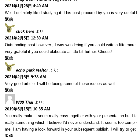
2021年1月28日 4:40 AM
Well I definitely liked studying it. This post procured by you is very useful 
返信
click here
より:
2021年2月5日 12:30 AM
Outstanding post however , I was wondering if you could write a litte more 
very grateful if you could elaborate a little bit further. Cheers!
返信
echo park realtor
より:
2021年2月5日 9:38 AM
Very good article. I will be facing some of these issues as well..
返信
W88 Thai
より:
2019年5月15日 10:35 AM
You really make it seem really easy together with your presentation but I to
really something which I believe I’d never understand. It seems too compli
me. I am having a look forward in your subsequent publish, I will try to get 
返信