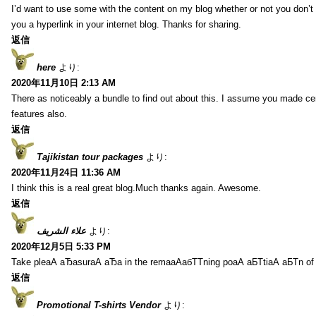
I’d want to use some with the content on my blog whether or not you don’t mi
you a hyperlink in your internet blog. Thanks for sharing.
返信
here
より:
2020年11月10日 2:13 AM
There as noticeably a bundle to find out about this. I assume you made cer
features also.
返信
Tajikistan tour packages
より:
2020年11月24日 11:36 AM
I think this is a real great blog.Much thanks again. Awesome.
返信
علاء الشريف
より:
2020年12月5日 5:33 PM
Take pleаА аЂаsurаА аЂа in the remaаАабТТning poаА аБТtiаА аБТn of
返信
Promotional T-shirts Vendor
より: