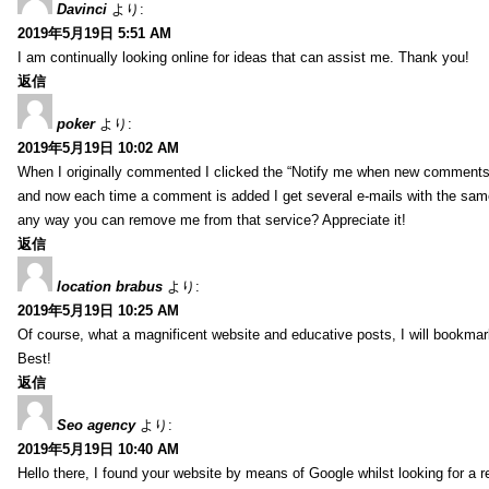
Davinci
より:
2019年5月19日 5:51 AM
I am continually looking online for ideas that can assist me. Thank you!
返信
poker
より:
2019年5月19日 10:02 AM
When I originally commented I clicked the “Notify me when new comment
and now each time a comment is added I get several e-mails with the sa
any way you can remove me from that service? Appreciate it!
返信
location brabus
より:
2019年5月19日 10:25 AM
Of course, what a magnificent website and educative posts, I will bookmark
Best!
返信
Seo agency
より:
2019年5月19日 10:40 AM
Hello there, I found your website by means of Google whilst looking for a r