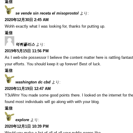
返信
se vende sin receta el misoprostol
より:
2020年12月30日 2:45 AM
Wohh exactly what I was looking for, thanks for putting up.
返信
먹튀폴리스
より:
2019年5月15日 11:56 PM
As I web-site possessor I believe the content matter here is rattling fantasti
your efforts. You should keep it up forever! Best of luck.
返信
washington dc cbd
より:
2020年11月19日 12:47 AM
Y3uWmr You made some good points there. I looked on the internet for the
found most individuals will go along with with your blog.
返信
explore
より:
2020年12月1日 10:39 PM
Would you make a list of all of all your public pages like