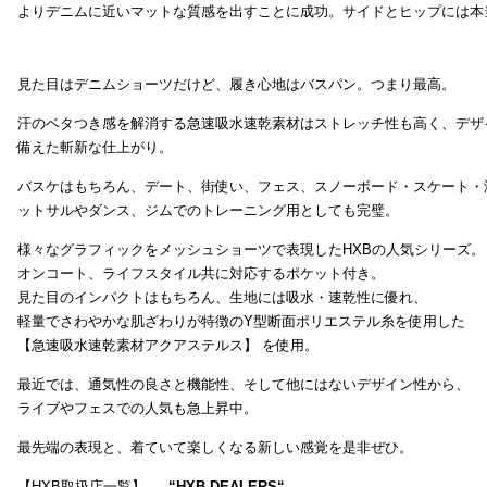
よりデニムに近いマットな質感を出すことに成功。サイドとヒップには本
見た目はデニムショーツだけど、履き心地はバスパン。つまり最高。
汗のベタつき感を解消する急速吸水速乾素材はストレッチ性も高く、デザ
備えた斬新な仕上がり。
バスケはもちろん、デート、街使い、フェス、スノーボード・スケート・
ットサルやダンス、ジムでのトレーニング用としても完璧。
様々なグラフィックをメッシュショーツで表現したHXBの人気シリーズ。
オンコート、ライフスタイル共に対応するポケット付き。
見た目のインパクトはもちろん、生地には吸水・速乾性に優れ、
軽量でさわやかな肌ざわりが特徴のY型断面ポリエステル糸を使用した
【急速吸水速乾素材アクアステルス】 を使用。
最近では、通気性の良さと機能性、そして他にはないデザイン性から、
ライブやフェスでの人気も急上昇中。
最先端の表現と、着ていて楽しくなる新しい感覚を是非ぜひ。
【HXB取扱店一覧】 →
“
HXB DEALERS
“