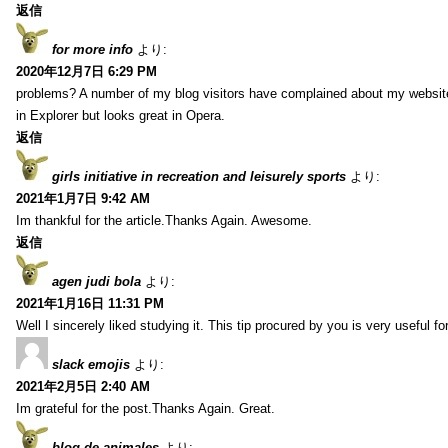
返信
for more info
より:
2020年12月7日 6:29 PM
problems? A number of my blog visitors have complained about my website
in Explorer but looks great in Opera.
返信
girls initiative in recreation and leisurely sports
より:
2021年1月7日 9:42 AM
Im thankful for the article.Thanks Again. Awesome.
返信
agen judi bola
より:
2021年1月16日 11:31 PM
Well I sincerely liked studying it. This tip procured by you is very useful f
slack emojis
より:
2021年2月5日 2:40 AM
Im grateful for the post.Thanks Again. Great.
blog de animales
より: