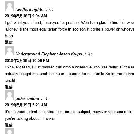
landlord rights
より:
2019年5月18日 9:04 AM
I got what you intend, thankyou for posting .Woh I am glad to find this web
“Money is the most egalitarian force in society. It confers power on whoeve
Starr.
返信
Underground Elephant Jason Kulpa
より:
2019年5月18日 10:59 PM
Excellent read, I just passed this onto a colleague who was doing a little 
actually bought me lunch because I found it for him smile So let me rephra
lunch!
返信
poker online
より:
2019年5月19日 5:21 AM
It’s onerous to find educated folks on this subject, however you sound lik
you’re talking about! Thanks
返信