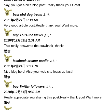
Say, you got a nice blog post.Really thank you! Great.
best cbd dog treats
より:
2021年2月27日 6:39 AM
Very good article post.Really thank you! Want more.
buy YouTube views
より:
2020年12月31日 2:31 AM
This really answered the drawback, thanks!
返信
facebook creator studio
より:
2021年2月24日 2:13 PM
Nice blog here! Also your web site loads up fast!
返信
buy Twitter followers
より:
2020年12月31日 9:32 AM
Really appreciate you sharing this post.Really thank you! Want more.
返信