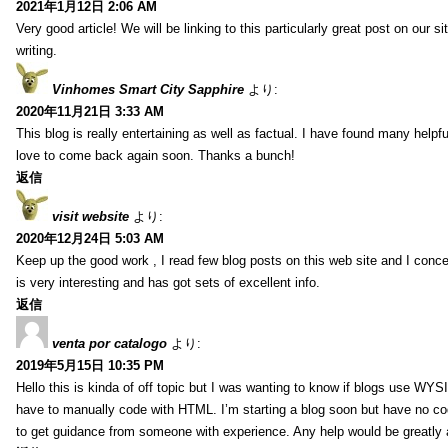
2021年1月12日 2:06 AM
Very good article! We will be linking to this particularly great post on our s
writing.
Vinhomes Smart City Sapphire
より:
2020年11月21日 3:33 AM
This blog is really entertaining as well as factual. I have found many helpful
love to come back again soon. Thanks a bunch!
返信
visit website
より:
2020年12月24日 5:03 AM
Keep up the good work , I read few blog posts on this web site and I conce
is very interesting and has got sets of excellent info.
返信
venta por catalogo
より:
2019年5月15日 10:35 PM
Hello this is kinda of off topic but I was wanting to know if blogs use WYS
have to manually code with HTML. I’m starting a blog soon but have no cod
to get guidance from someone with experience. Any help would be greatly 