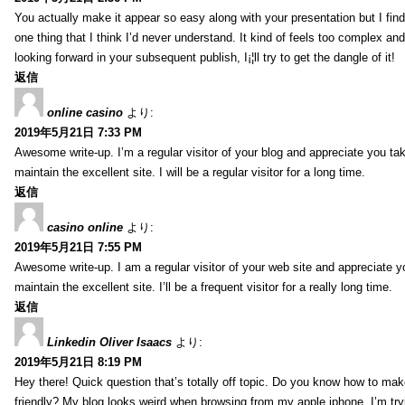
You actually make it appear so easy along with your presentation but I find 
one thing that I think I’d never understand. It kind of feels too complex an
looking forward in your subsequent publish, I¡¦ll try to get the dangle of it!
返信
online casino
より:
2019年5月21日 7:33 PM
Awesome write-up. I’m a regular visitor of your blog and appreciate you tak
maintain the excellent site. I will be a regular visitor for a long time.
返信
casino online
より:
2019年5月21日 7:55 PM
Awesome write-up. I am a regular visitor of your web site and appreciate y
maintain the excellent site. I’ll be a frequent visitor for a really long time.
返信
Linkedin Oliver Isaacs
より:
2019年5月21日 8:19 PM
Hey there! Quick question that’s totally off topic. Do you know how to mak
friendly? My blog looks weird when browsing from my apple iphone. I’m tryi