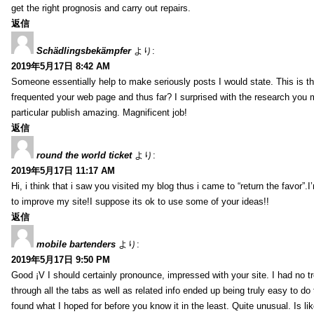
get the right prognosis and carry out repairs.
返信
Schädlingsbekämpfer
より:
2019年5月17日 8:42 AM
Someone essentially help to make seriously posts I would state. This is the
frequented your web page and thus far? I surprised with the research you
particular publish amazing. Magnificent job!
返信
round the world ticket
より:
2019年5月17日 11:17 AM
Hi, i think that i saw you visited my blog thus i came to “return the favor”.I’
to improve my site!I suppose its ok to use some of your ideas!!
返信
mobile bartenders
より:
2019年5月17日 9:50 PM
Good ¡V I should certainly pronounce, impressed with your site. I had no t
through all the tabs as well as related info ended up being truly easy to do
found what I hoped for before you know it in the least. Quite unusual. Is like