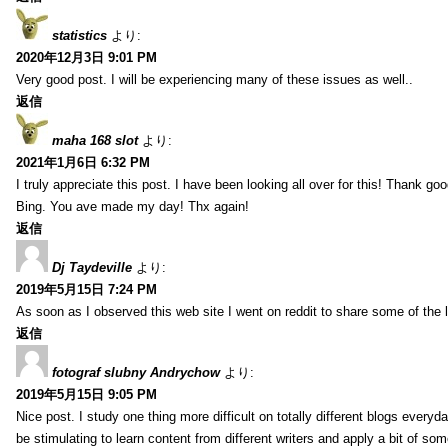
statistics
より:
2020年12月3日 9:01 PM
Very good post. I will be experiencing many of these issues as well..
返信
maha 168 slot
より:
2021年1月6日 6:32 PM
I truly appreciate this post. I have been looking all over for this! Thank go
Bing. You ave made my day! Thx again!
返信
Dj Taydeville
より:
2019年5月15日 7:24 PM
As soon as I observed this web site I went on reddit to share some of the 
返信
fotograf slubny Andrychow
より:
2019年5月15日 9:05 PM
Nice post. I study one thing more difficult on totally different blogs everyda
be stimulating to learn content from different writers and apply a bit of som