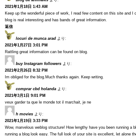
2021年1月18日 1:43 AM
Keep up the wonderful piece of work, I read few content on this site and I
blog is real interesting and has bands of great information.
返信
locuri de munca arad
より:
2021年1月27日 3:01 PM
Rattling great information can be found on blog.
buy Instagram followers
より:
2021年2月26日 8:32 PM
Im obliged for the blog.Much thanks again. Keep writing.
comprar cbd holanda
より:
2021年3月1日 9:01 PM
veux garder ta que le monde tot il marchait, je ne
h movies
より:
2021年1月19日 3:33 PM
Wow, marvelous weblog structure! How lengthy have you been running a b
running a blog look easy. The full look of your site is excellent, let alone t