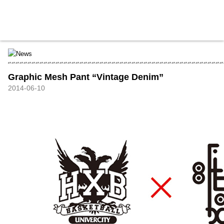
HXB
Home
Hugest
About
Academy
Contact
Store
Graphic Mesh Pant “Vintage Denim”
2014-06-10