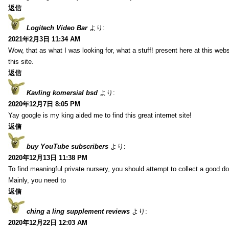
返信
Logitech Video Bar
より:
2021年2月3日 11:34 AM
Wow, that as what I was looking for, what a stuff! present here at this web
this site.
返信
Kavling komersial bsd
より:
2020年12月7日 8:05 PM
Yay google is my king aided me to find this great internet site!
返信
buy YouTube subscribers
より:
2020年12月13日 11:38 PM
To find meaningful private nursery, you should attempt to collect a good do
Mainly, you need to
返信
ching a ling supplement reviews
より:
2020年12月22日 12:03 AM