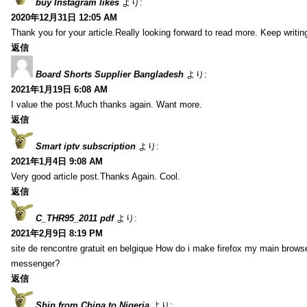
buy Instagram likes
より:
2020年12月31日 12:05 AM
Thank you for your article.Really looking forward to read more. Keep writin
返信
Board Shorts Supplier Bangladesh
より:
2021年1月19日 6:08 AM
I value the post.Much thanks again. Want more.
返信
Smart iptv subscription
より:
2021年1月4日 9:08 AM
Very good article post.Thanks Again. Cool.
返信
C_THR95_2011 pdf
より:
2021年2月9日 8:19 PM
site de rencontre gratuit en belgique How do i make firefox my main browse
messenger?
返信
Ship from China to Nigeria
より: