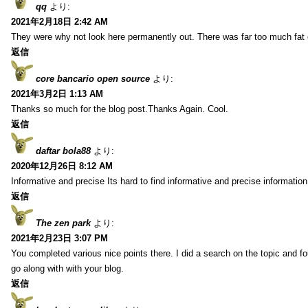
qq
より:
2021年2月18日 2:42 AM
They were why not look here permanently out. There was far too much fat
返信
core bancario open source
より:
2021年3月2日 1:13 AM
Thanks so much for the blog post.Thanks Again. Cool.
返信
daftar bola88
より:
2020年12月26日 8:12 AM
Informative and precise Its hard to find informative and precise information
返信
The zen park
より:
2021年2月23日 3:07 PM
You completed various nice points there. I did a search on the topic and fo
go along with with your blog.
返信