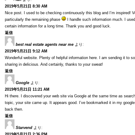
2019年5月21日 8:30 AM
Nice post. I used to be checking continuously this blog and I’m inspired! V
particularly the remaining phase
I handle such information much. I used 
certain information for a long time. Thank you and good luck.
返信
best real estate agents near me
より:
2019年5月21日 9:12 AM
Wonderful website. Plenty of helpful information here. I am sending it to 
sharing in delicious. And certainly, thanks to your sweat!
返信
Google
より:
2019年5月21日 11:21 AM
Hi there. I discovered your web site via Google at the same time as searc
topic, your site came up. It appears good. I’ve bookmarked it in my goog
back then.
返信
Starvend
より:
2019年5月21日 2:36 PM