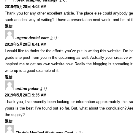
forex scalping strategy
より:
2019年5月20日 4:02 AM
Thank you for any other excellent article. The place else could anybody get 
such an ideal way of writing? I have a presentation next week, and I’m at t
返信
urgent dental care
より:
2019年5月20日 8:41 AM
I would like to thnkx for the efforts you’ve put in writing this website. I’m 
grade site post from you in the upcoming as well. Actually your creative wri
inspired me to get my own website now. Really the blogging is spreading it
write up is a good example of it.
返信
online poker
より:
2019年5月20日 9:35 AM
Thank you, I’ve recently been looking for information approximately this s
yours is the best I’ve found out so far. But, what about the conclusion? Ar
the supply?
返信
Florida Medical Marijuana Card
より: