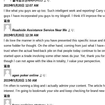
릴게임오션파라다이스
より:
2019年5月20日 12:07 AM
I like what you guys are up too. Such intelligent work and reporting! Carry
guys I have incorporated you guys to my blogroll. I think it’ll improve the v
返信
Roadside Assistance Service Near Me
より:
2019年5月20日 12:38 AM
I do love the manner in which you have presented this specific issue and 
some fodder for thought. On the other hand, coming from just what I have e
trust when the actual feed-back pile on that people today continue to be on
started upon a tirade involving some other news du jour. Yet, thank you for 
though I can not agree with the idea in totality, I value your perspective.
返信
agen poker online
より:
2019年5月20日 1:50 AM
I’m often to running a blog and i actually admire your content. The article
interest. I’m going to bookmark your site and keep checking for brand new 
返信