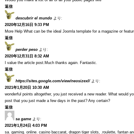
返信
descubrir el mundo
より:
2020年12月16日 9:33 PM
More Help What can be the ideal Joomla template for a magazine or featur
返信
perder peso
より:
2020年12月31日 8:32 AM
I value the article post.Much thanks again. Fantastic.
返信
https://sites.google.com/view/neosizexl/
より:
2021年1月20日 10:30 AM
wonderful points altogether, you just received a new reader. What would y
post that you just made a few days in the past? Any certain?
返信
sa game
より:
2021年1月24日 4:03 PM
sa. gaming. online. casino baccarat, dragon tiger slots, .roulette, fantan 