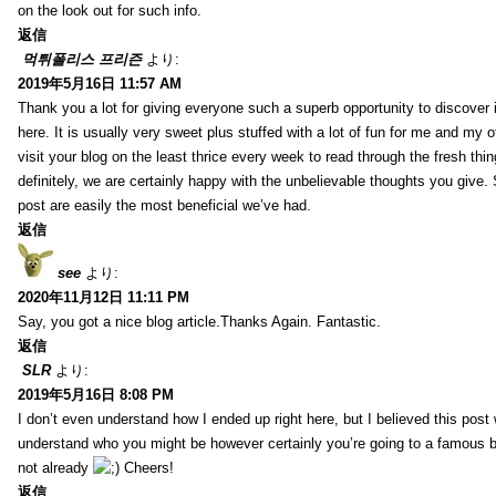
on the look out for such info.
返信
먹튀폴리스 프리즌
より:
2019年5月16日 11:57 AM
Thank you a lot for giving everyone such a superb opportunity to discover
here. It is usually very sweet plus stuffed with a lot of fun for me and my o
visit your blog on the least thrice every week to read through the fresh th
definitely, we are certainly happy with the unbelievable thoughts you give.
post are easily the most beneficial we’ve had.
返信
see
より:
2020年11月12日 11:11 PM
Say, you got a nice blog article.Thanks Again. Fantastic.
返信
SLR
より:
2019年5月16日 8:08 PM
I don’t even understand how I ended up right here, but I believed this post 
understand who you might be however certainly you’re going to a famous 
not already
Cheers!
返信