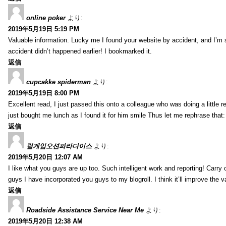
online poker
より:
2019年5月19日 5:19 PM
Valuable information. Lucky me I found your website by accident, and I’m
accident didn’t happened earlier! I bookmarked it.
返信
cupcakke spiderman
より:
2019年5月19日 8:00 PM
Excellent read, I just passed this onto a colleague who was doing a little 
just bought me lunch as I found it for him smile Thus let me rephrase that
返信
릴게임오션파라다이스
より:
2019年5月20日 12:07 AM
I like what you guys are up too. Such intelligent work and reporting! Carry
guys I have incorporated you guys to my blogroll. I think it’ll improve the v
返信
Roadside Assistance Service Near Me
より:
2019年5月20日 12:38 AM