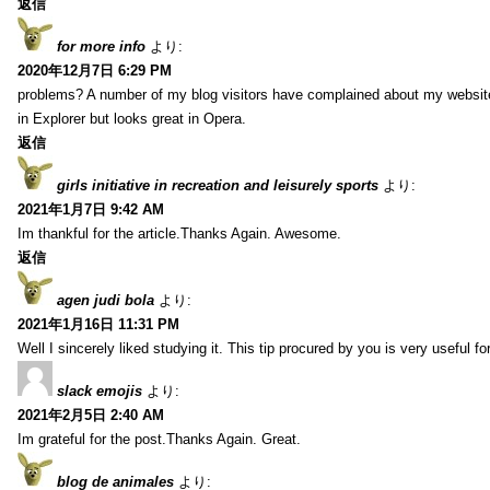
返信
for more info
より:
2020年12月7日 6:29 PM
problems? A number of my blog visitors have complained about my website
in Explorer but looks great in Opera.
返信
girls initiative in recreation and leisurely sports
より:
2021年1月7日 9:42 AM
Im thankful for the article.Thanks Again. Awesome.
返信
agen judi bola
より:
2021年1月16日 11:31 PM
Well I sincerely liked studying it. This tip procured by you is very useful f
slack emojis
より:
2021年2月5日 2:40 AM
Im grateful for the post.Thanks Again. Great.
blog de animales
より: