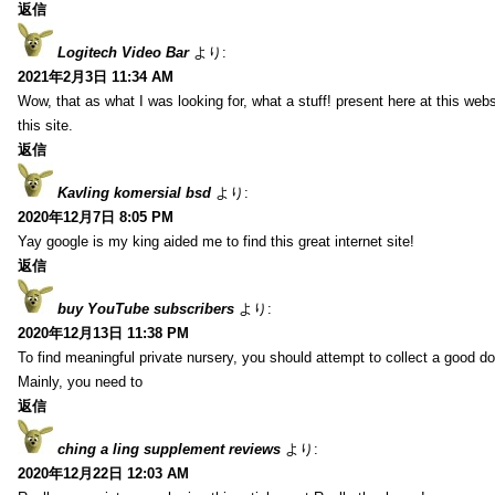
返信
Logitech Video Bar
より:
2021年2月3日 11:34 AM
Wow, that as what I was looking for, what a stuff! present here at this web
this site.
返信
Kavling komersial bsd
より:
2020年12月7日 8:05 PM
Yay google is my king aided me to find this great internet site!
返信
buy YouTube subscribers
より:
2020年12月13日 11:38 PM
To find meaningful private nursery, you should attempt to collect a good do
Mainly, you need to
返信
ching a ling supplement reviews
より:
2020年12月22日 12:03 AM