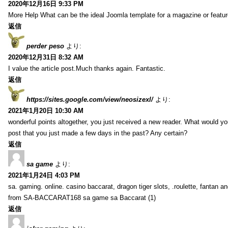
2020年12月16日 9:33 PM
More Help What can be the ideal Joomla template for a magazine or featur
返信
perder peso
より:
2020年12月31日 8:32 AM
I value the article post.Much thanks again. Fantastic.
返信
https://sites.google.com/view/neosizexl/
より:
2021年1月20日 10:30 AM
wonderful points altogether, you just received a new reader. What would y
post that you just made a few days in the past? Any certain?
返信
sa game
より:
2021年1月24日 4:03 PM
sa. gaming. online. casino baccarat, dragon tiger slots, .roulette, fantan 
from SA-BACCARAT168 sa game sa Baccarat (1)
返信