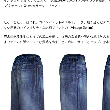
イルを日本でも ということで、今回はFLATLUXとHXBがタッグを組み、
ン”をテーマに3つのカラーをリリース！
ヒゲ、当たり、ほつれ、コインポケットやベルトループ、履き込んだデニ
ない圧巻のハイクオリティな総柄プリントの【Vintage Denim】
光沢のある生地にヒミツの加工を施し、従来の素材感や履き心地はそのま
よりデニムに近いマットな質感を出すことに成功。サイドとヒップには本