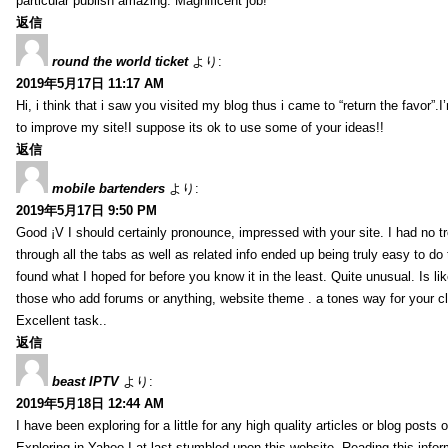
particular publish amazing. Magnificent job!
返信
round the world ticket
より:
2019年5月17日 11:17 AM
Hi, i think that i saw you visited my blog thus i came to “return the favor”.I’
to improve my site!I suppose its ok to use some of your ideas!!
返信
mobile bartenders
より:
2019年5月17日 9:50 PM
Good ¡V I should certainly pronounce, impressed with your site. I had no t
through all the tabs as well as related info ended up being truly easy to do
found what I hoped for before you know it in the least. Quite unusual. Is like
those who add forums or anything, website theme . a tones way for your c
Excellent task..
返信
beast IPTV
より:
2019年5月18日 12:44 AM
I have been exploring for a little for any high quality articles or blog posts o
Exploring in Yahoo I at last stumbled upon this website. Reading this info