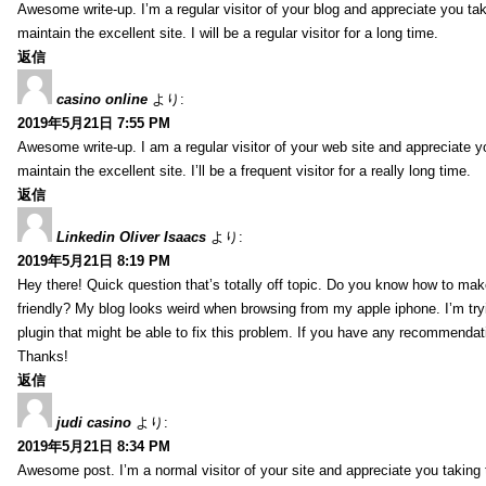
Awesome write-up. I’m a regular visitor of your blog and appreciate you tak
maintain the excellent site. I will be a regular visitor for a long time.
返信
casino online
より:
2019年5月21日 7:55 PM
Awesome write-up. I am a regular visitor of your web site and appreciate y
maintain the excellent site. I’ll be a frequent visitor for a really long time.
返信
Linkedin Oliver Isaacs
より:
2019年5月21日 8:19 PM
Hey there! Quick question that’s totally off topic. Do you know how to mak
friendly? My blog looks weird when browsing from my apple iphone. I’m tryi
plugin that might be able to fix this problem. If you have any recommendat
Thanks!
返信
judi casino
より:
2019年5月21日 8:34 PM
Awesome post. I’m a normal visitor of your site and appreciate you taking 