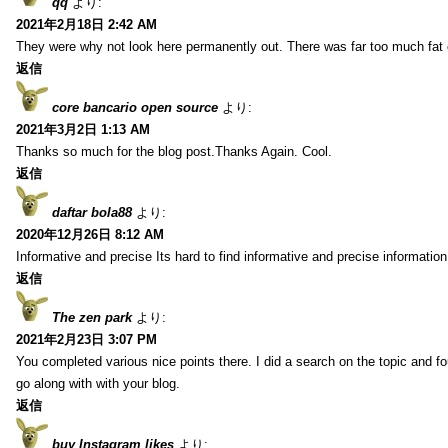
qq
より:
2021年2月18日 2:42 AM
They were why not look here permanently out. There was far too much fat
返信
core bancario open source
より:
2021年3月2日 1:13 AM
Thanks so much for the blog post.Thanks Again. Cool.
返信
daftar bola88
より:
2020年12月26日 8:12 AM
Informative and precise Its hard to find informative and precise information
返信
The zen park
より:
2021年2月23日 3:07 PM
You completed various nice points there. I did a search on the topic and fo
go along with with your blog.
返信
buy Instagram likes
より: