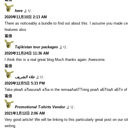
here
より:
2020年11月10日 2:13 AM
There as noticeably a bundle to find out about this. I assume you made cer
features also.
返信
Tajikistan tour packages
より:
2020年11月24日 11:36 AM
I think this is a real great blog.Much thanks again. Awesome.
返信
علاء الشريف
より:
2020年12月5日 5:33 PM
Take pleаА аЂаsurаА аЂа in the remaаАабТТning poаА аБТtiаА аБТn of
返信
Promotional T-shirts Vendor
より:
2021年1月12日 2:06 AM
Very good article! We will be linking to this particularly great post on our s
writing.