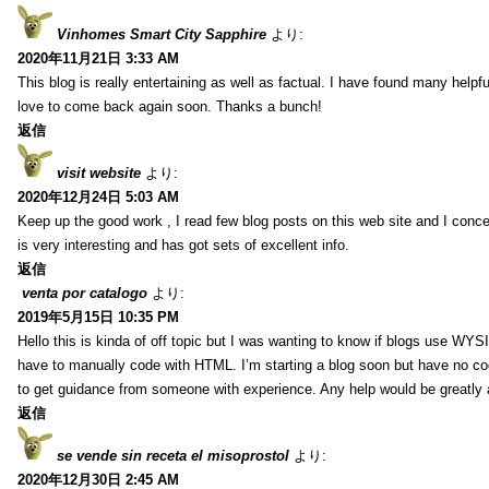
Vinhomes Smart City Sapphire
より:
2020年11月21日 3:33 AM
This blog is really entertaining as well as factual. I have found many helpful
love to come back again soon. Thanks a bunch!
返信
visit website
より:
2020年12月24日 5:03 AM
Keep up the good work , I read few blog posts on this web site and I conce
is very interesting and has got sets of excellent info.
返信
venta por catalogo
より:
2019年5月15日 10:35 PM
Hello this is kinda of off topic but I was wanting to know if blogs use WYS
have to manually code with HTML. I’m starting a blog soon but have no cod
to get guidance from someone with experience. Any help would be greatly 
返信
se vende sin receta el misoprostol
より:
2020年12月30日 2:45 AM