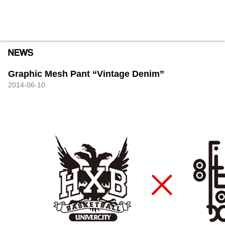
HXB
Home
Hugest
About
Academy
Contact
Store
Graphic Mesh Pant “Vintage Denim”
2014-06-10