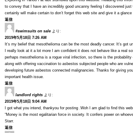
to convey that I have an incredibly good uncanny feeling I discovered just
certainly will make certain to don’t forget this web site and give it a glanc
返信
#swimsuits on sale
より:
2019年5月18日 7:26 AM
It’s my belief that mesothelioma can be the most deadly cancer. It’s got u
I really look at it a lot more I am confident it does not behave like a real s
perhaps mesothelioma is a rogue viral infection, so there is the probability
along with offering vaccination to asbestos subjected people who are vulner
developing future asbestos connected malignancies. Thanks for giving your
important health issue.
返信
landlord rights
より:
2019年5月18日 9:04 AM
I got what you intend, thankyou for posting .Woh I am glad to find this web
“Money is the most egalitarian force in society. It confers power on whoeve
Starr.
返信