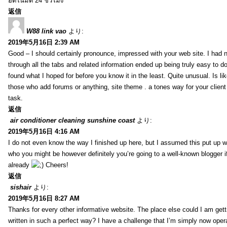
อัตโนมัติ 24 ชั่วโมง
返信
W88 link vao
より:
2019年5月16日 2:39 AM
Good – I should certainly pronounce, impressed with your web site. I had n
through all the tabs and related information ended up being truly easy to do
found what I hoped for before you know it in the least. Quite unusual. Is like
those who add forums or anything, site theme . a tones way for your clien
task.
返信
air conditioner cleaning sunshine coast
より:
2019年5月16日 4:16 AM
I do not even know the way I finished up here, but I assumed this put up w
who you might be however definitely you’re going to a well-known blogger i
already
Cheers!
返信
sishair
より:
2019年5月16日 8:27 AM
Thanks for every other informative website. The place else could I am getti
written in such a perfect way? I have a challenge that I’m simply now oper