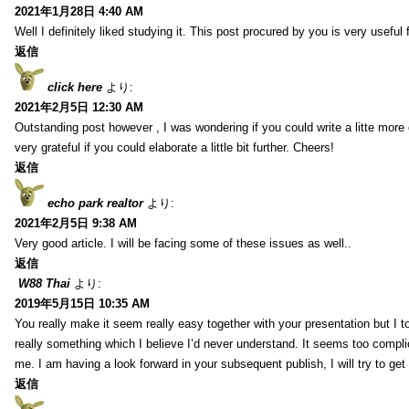
2021年1月28日 4:40 AM
Well I definitely liked studying it. This post procured by you is very useful 
返信
click here
より:
2021年2月5日 12:30 AM
Outstanding post however , I was wondering if you could write a litte more 
very grateful if you could elaborate a little bit further. Cheers!
返信
echo park realtor
より:
2021年2月5日 9:38 AM
Very good article. I will be facing some of these issues as well..
返信
W88 Thai
より:
2019年5月15日 10:35 AM
You really make it seem really easy together with your presentation but I to
really something which I believe I’d never understand. It seems too compli
me. I am having a look forward in your subsequent publish, I will try to get 
返信