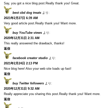
Say, you got a nice blog post.Really thank you! Great.
best cbd dog treats
より:
2021年2月27日 6:39 AM
Very good article post.Really thank you! Want more.
buy YouTube views
より:
2020年12月31日 2:31 AM
This really answered the drawback, thanks!
返信
facebook creator studio
より:
2021年2月24日 2:13 PM
Nice blog here! Also your web site loads up fast!
返信
buy Twitter followers
より:
2020年12月31日 9:32 AM
Really appreciate you sharing this post.Really thank you! Want more.
返信