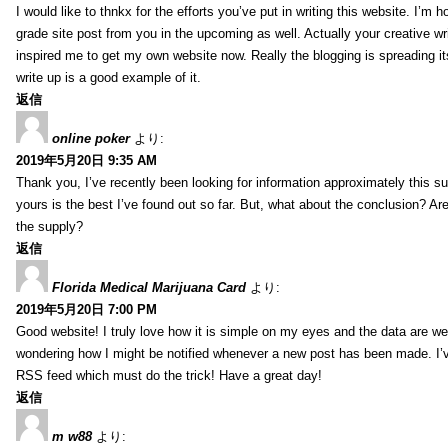
I would like to thnkx for the efforts you’ve put in writing this website. I’m 
grade site post from you in the upcoming as well. Actually your creative wri
inspired me to get my own website now. Really the blogging is spreading it
write up is a good example of it.
返信
online poker
より:
2019年5月20日 9:35 AM
Thank you, I’ve recently been looking for information approximately this s
yours is the best I’ve found out so far. But, what about the conclusion? Ar
the supply?
返信
Florida Medical Marijuana Card
より:
2019年5月20日 7:00 PM
Good website! I truly love how it is simple on my eyes and the data are wel
wondering how I might be notified whenever a new post has been made. I’v
RSS feed which must do the trick! Have a great day!
返信
m w88
より: