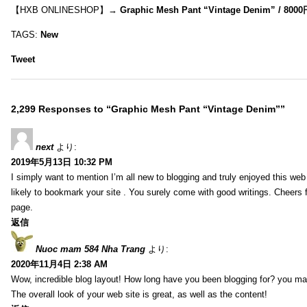
【HXB ONLINESHOP】→
Graphic Mesh Pant “Vintage Denim” / 800
TAGS:
New
Tweet
2,299 Responses to “Graphic Mesh Pant “Vintage Denim””
next
より:
2019年5月13日 10:32 PM
I simply want to mention I’m all new to blogging and truly enjoyed this web 
likely to bookmark your site . You surely come with good writings. Cheers 
page.
返信
Nuoc mam 584 Nha Trang
より:
2020年11月4日 2:38 AM
Wow, incredible blog layout! How long have you been blogging for? you ma
The overall look of your web site is great, as well as the content!