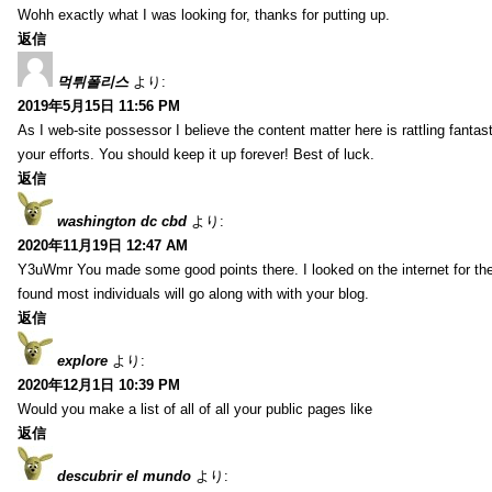
Wohh exactly what I was looking for, thanks for putting up.
返信
먹튀폴리스
より:
2019年5月15日 11:56 PM
As I web-site possessor I believe the content matter here is rattling fantasti
your efforts. You should keep it up forever! Best of luck.
返信
washington dc cbd
より:
2020年11月19日 12:47 AM
Y3uWmr You made some good points there. I looked on the internet for the
found most individuals will go along with with your blog.
返信
explore
より:
2020年12月1日 10:39 PM
Would you make a list of all of all your public pages like
返信
descubrir el mundo
より: