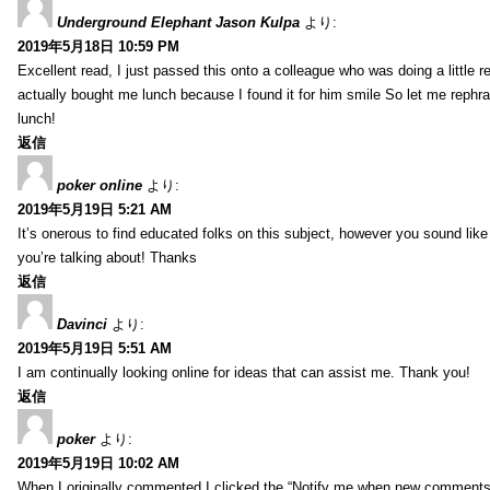
Underground Elephant Jason Kulpa
より:
2019年5月18日 10:59 PM
Excellent read, I just passed this onto a colleague who was doing a little 
actually bought me lunch because I found it for him smile So let me rephra
lunch!
返信
poker online
より:
2019年5月19日 5:21 AM
It’s onerous to find educated folks on this subject, however you sound lik
you’re talking about! Thanks
返信
Davinci
より:
2019年5月19日 5:51 AM
I am continually looking online for ideas that can assist me. Thank you!
返信
poker
より:
2019年5月19日 10:02 AM
When I originally commented I clicked the “Notify me when new comment