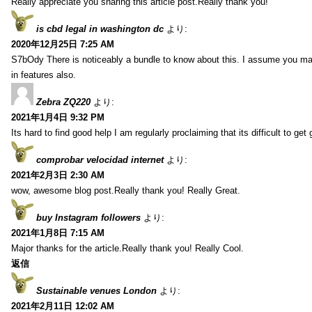
Really appreciate you sharing this article post.Really thank you!
is cbd legal in washington dc
より:
2020年12月25日 7:25 AM
S7bOdy There is noticeably a bundle to know about this. I assume you ma
in features also.
Zebra ZQ220
より:
2021年1月4日 9:32 PM
Its hard to find good help I am regularly proclaiming that its difficult to get
comprobar velocidad internet
より:
2021年2月3日 2:30 AM
wow, awesome blog post.Really thank you! Really Great.
buy Instagram followers
より:
2021年1月8日 7:15 AM
Major thanks for the article.Really thank you! Really Cool.
返信
Sustainable venues London
より:
2021年2月11日 12:02 AM