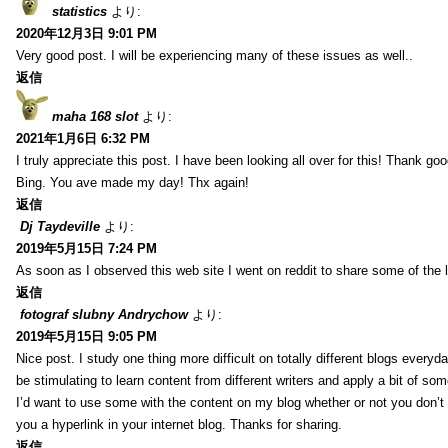
statistics
より:
2020年12月3日 9:01 PM
Very good post. I will be experiencing many of these issues as well..
返信
maha 168 slot
より:
2021年1月6日 6:32 PM
I truly appreciate this post. I have been looking all over for this! Thank go
Bing. You ave made my day! Thx again!
返信
Dj Taydeville
より:
2019年5月15日 7:24 PM
As soon as I observed this web site I went on reddit to share some of the 
返信
fotograf slubny Andrychow
より:
2019年5月15日 9:05 PM
Nice post. I study one thing more difficult on totally different blogs everyda
be stimulating to learn content from different writers and apply a bit of som
I’d want to use some with the content on my blog whether or not you don’t mi
you a hyperlink in your internet blog. Thanks for sharing.
返信