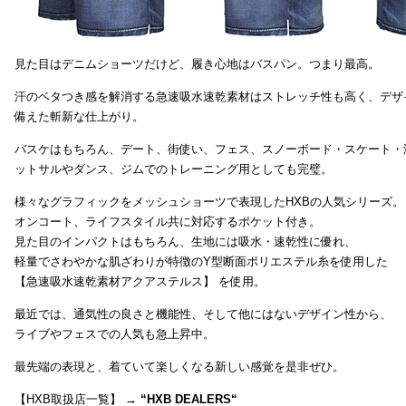
見た目はデニムショーツだけど、履き心地はバスパン。つまり最高。
汗のベタつき感を解消する急速吸水速乾素材はストレッチ性も高く、デザ
備えた斬新な仕上がり。
バスケはもちろん、デート、街使い、フェス、スノーボード・スケート・
ットサルやダンス、ジムでのトレーニング用としても完璧。
様々なグラフィックをメッシュショーツで表現したHXBの人気シリーズ。
オンコート、ライフスタイル共に対応するポケット付き。
見た目のインパクトはもちろん、生地には吸水・速乾性に優れ、
軽量でさわやかな肌ざわりが特徴のY型断面ポリエステル糸を使用した
【急速吸水速乾素材アクアステルス】 を使用。
最近では、通気性の良さと機能性、そして他にはないデザイン性から、
ライブやフェスでの人気も急上昇中。
最先端の表現と、着ていて楽しくなる新しい感覚を是非ぜひ。
【HXB取扱店一覧】 →
“
HXB DEALERS
“