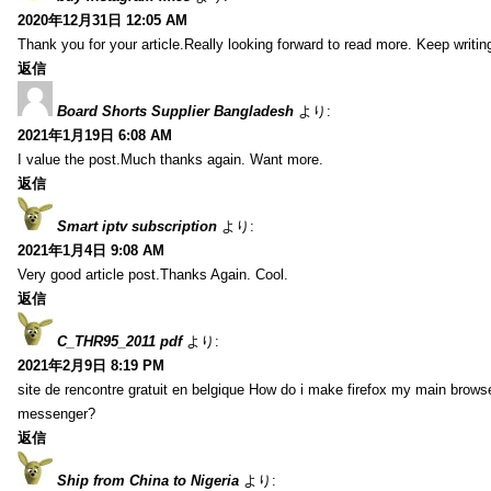
2020年12月31日 12:05 AM
Thank you for your article.Really looking forward to read more. Keep writin
返信
Board Shorts Supplier Bangladesh
より:
2021年1月19日 6:08 AM
I value the post.Much thanks again. Want more.
返信
Smart iptv subscription
より:
2021年1月4日 9:08 AM
Very good article post.Thanks Again. Cool.
返信
C_THR95_2011 pdf
より:
2021年2月9日 8:19 PM
site de rencontre gratuit en belgique How do i make firefox my main browse
messenger?
返信
Ship from China to Nigeria
より: