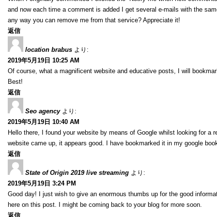
and now each time a comment is added I get several e-mails with the sa
any way you can remove me from that service? Appreciate it!
返信
location brabus
より:
2019年5月19日 10:25 AM
Of course, what a magnificent website and educative posts, I will bookmark
Best!
返信
Seo agency
より:
2019年5月19日 10:40 AM
Hello there, I found your website by means of Google whilst looking for a r
website came up, it appears good. I have bookmarked it in my google bo
返信
State of Origin 2019 live streaming
より:
2019年5月19日 3:24 PM
Good day! I just wish to give an enormous thumbs up for the good informa
here on this post. I might be coming back to your blog for more soon.
返信