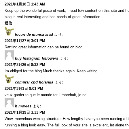
2021年1月18日 1:43 AM
Keep up the wonderful piece of work, I read few content on this site and I
blog is real interesting and has bands of great information.
返信
locuri de munca arad
より:
2021年1月27日 3:01 PM
Rattling great information can be found on blog.
buy Instagram followers
より:
2021年2月26日 8:32 PM
Im obliged for the blog.Much thanks again. Keep writing.
comprar cbd holanda
より:
2021年3月1日 9:01 PM
veux garder ta que le monde tot il marchait, je ne
h movies
より:
2021年1月19日 3:33 PM
Wow, marvelous weblog structure! How lengthy have you been running a b
running a blog look easy. The full look of your site is excellent, let alone t