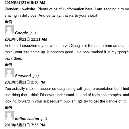
2019年5月21日 9:12 AM
Wonderful website. Plenty of helpful information here. I am sending it to 
sharing in delicious. And certainly, thanks to your sweat!
返信
Google
より:
2019年5月21日 11:21 AM
Hi there. I discovered your web site via Google at the same time as searc
topic, your site came up. It appears good. I’ve bookmarked it in my goog
back then.
返信
Starvend
より:
2019年5月21日 2:36 PM
You actually make it appear so easy along with your presentation but I find 
one thing that I think I’d never understand. It kind of feels too complex an
looking forward in your subsequent publish, I¡¦ll try to get the dangle of it!
返信
online casino
より:
2019年5月21日 7:33 PM