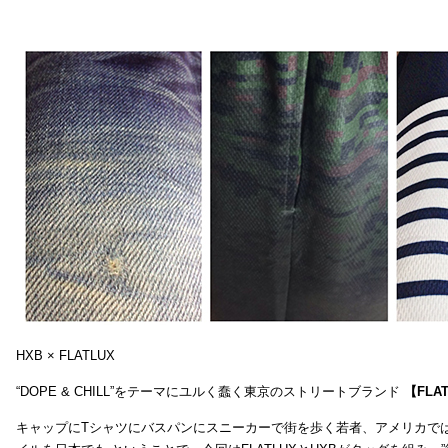
HXB × FLATLUX
“DOPE & CHILL”をテーマにユルく蠢く東京のストリートブランド
【FLA
キャップにTシャツにバスパンにスニーカーで街を歩く若者、アメリカで