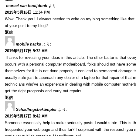
marcel van hooijdonk
より:
2019年5月16日 11:34 PM
Wow! Thank you! I always needed to write on my blog something like that.
of your post to my blog?
返信
mobile hacks
より:
2019年5月17日 5:32 AM
Thanks for revealing your ideas in this article. The other factor is that eve
occurs with a personal computer motherboard, folks should not have some r
themselves for if it is not done properly it can lead to permanent damage to
usually safe just to approach any dealer of a laptop for that repair of tha
technicians who’ve an experience in dealing with mobile computer mother
get the right prognosis and carry out repairs.
返信
Schädlingsbekämpfer
より:
2019年5月17日 8:42 AM
Someone essentially help to make seriously posts I would state. This is the
frequented your web page and thus far? I surprised with the research you