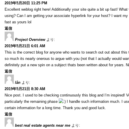
2019年5月20日 11:25 PM
Excellent weblog right here! Additionally your site quite a bit up fast! Wha
using? Can I am getting your associate hyperlink for your host? I want my
fast as yours lol
返信
Project Overview
より:
2019年5月21日 6:01 AM
This is the correct blog for anyone who wants to search out out about this
so much its nearly onerous to argue with you (not that I actually would 
definitely put a new spin on a subject thats been written about for years. Ni
返信
lån
より:
2019年5月21日 8:30 AM
Nice post. I used to be checking continuously this blog and I’m inspired! V
particularly the remaining phase
I handle such information much. I used
certain information for a long time. Thank you and good luck.
返信
best real estate agents near me
より: