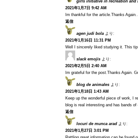
girls initiative in recreation and
2021年1月7日 9:42 AM
Im thankful for the article.Thanks Agai
返信
agen judi bola
より:
2021年1月16日 11:31 PM
Well I sincerely liked studying it. This t
slack emojis
より:
2021年2月5日 2:40 AM
Im grateful for the post.Thanks Again. Gr
blog de animales
より:
2021年1月18日 1:43 AM
Keep up the wonderful piece of work, I r
blog is real interesting and has bands of 
返信
locuri de munca arad
より:
2021年1月27日 3:01 PM
Rattling great information can be found o