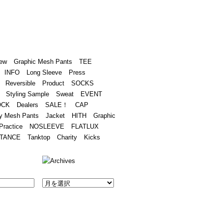
Academy
Contact
ew
Graphic Mesh Pants
TEE
INFO
Long Sleeve
Press
Reversible
Product
SOCKS
Styling Sample
Sweat
EVENT
OCK
Dealers
SALE！
CAP
y Mesh Pants
Jacket
HITH
Graphic
Practice
NOSLEEVE
FLATLUX
TANCE
Tanktop
Charity
Kicks