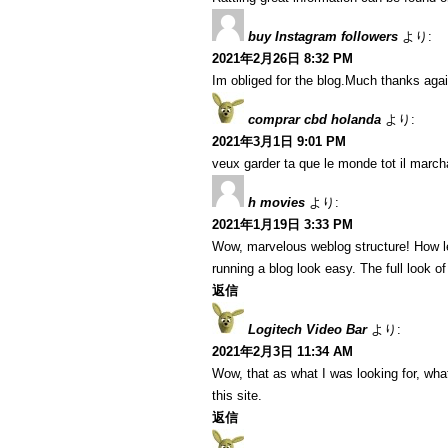
buy Instagram followers
より:
2021年2月26日 8:32 PM
Im obliged for the blog.Much thanks agai
comprar cbd holanda
より:
2021年3月1日 9:01 PM
veux garder ta que le monde tot il marcha
h movies
より:
2021年1月19日 3:33 PM
Wow, marvelous weblog structure! How l
running a blog look easy. The full look of
返信
Logitech Video Bar
より:
2021年2月3日 11:34 AM
Wow, that as what I was looking for, what
this site.
返信