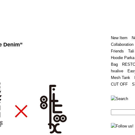
Home
Hugest
About
Store
New Item
N
e Denim”
Collaboration
Friends
Tali
Hoodie Parka
Bag
REST
hxalive
Eas
Mesh Tank
CUT OFF
S