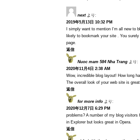
next
より:
2019年5月13日 10:32 PM
I simply want to mention I’m all new to b
likely to bookmark your site . You surel
page.
返信
Nuoc mam 584 Nha Trang
より:
2020年11月4日 2:38 AM
Wow, incredible blog layout! How long h
The overall look of your web site is great
返信
for more info
より:
2020年12月7日 6:29 PM
problems? A number of my blog visitors 
in Explorer but looks great in Opera.
返信