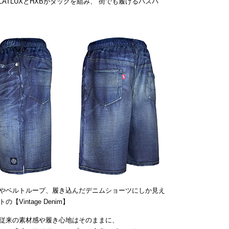
ATLUXとHXBがタッグを組み、”街でも履けるバスパ
やベルトループ、履き込んだデニムショーツにしか見え
intage Denim】
従来の素材感や履き心地はそのままに、