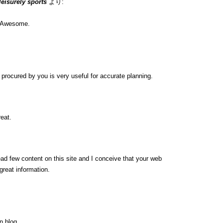
 leisurely sports
より:
n. Awesome.
ip procured by you is very useful for accurate planning.
eat.
ead few content on this site and I conceive that your web
great information.
n blog.