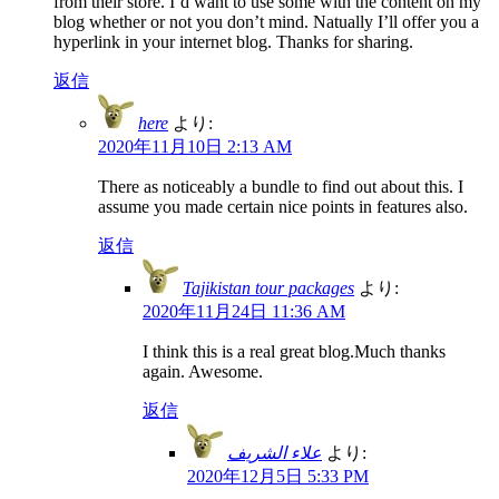
from their store. I’d want to use some with the content on my
blog whether or not you don’t mind. Natually I’ll offer you a
hyperlink in your internet blog. Thanks for sharing.
返信
here
より:
2020年11月10日 2:13 AM
There as noticeably a bundle to find out about this. I
assume you made certain nice points in features also.
返信
Tajikistan tour packages
より:
2020年11月24日 11:36 AM
I think this is a real great blog.Much thanks
again. Awesome.
返信
علاء الشريف
より:
2020年12月5日 5:33 PM