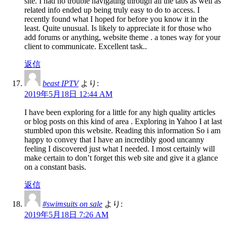
site. I had no trouble navigating through all the tabs as well as
related info ended up being truly easy to do to access. I
recently found what I hoped for before you know it in the
least. Quite unusual. Is likely to appreciate it for those who
add forums or anything, website theme . a tones way for your
client to communicate. Excellent task..
返信
beast IPTV
より:
2019年5月18日 12:44 AM
I have been exploring for a little for any high quality articles
or blog posts on this kind of area . Exploring in Yahoo I at last
stumbled upon this website. Reading this information So i am
happy to convey that I have an incredibly good uncanny
feeling I discovered just what I needed. I most certainly will
make certain to don’t forget this web site and give it a glance
on a constant basis.
返信
#swimsuits on sale
より:
2019年5月18日 7:26 AM