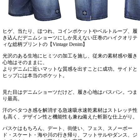
ヒゲ、当たり、ほつれ、コインポケットやベルトループ、履
き込んだデニムショーツにしか見えない圧巻のハイクオリテ
ィな総柄プリントの【Vintage Denim】
光沢のある生地にヒミツの加工を施し、従来の素材感や履き
心地はそのままに、
よりデニムに近いマットな質感を出すことに成功。サイドと
ヒップには本当のポケット。
見た目はデニムショーツだけど、履き心地はバスパン。つま
り最高。
汗のベタつき感を解消する急速吸水速乾素材はストレッチ性
も高く、デザイン性と機能性も兼ね備えた斬新な仕上がり。
バスケはもちろん、デート、街使い、フェス、スノーボー
ド・スケート・海や川の行き帰り、フットサルやダンス、ジ