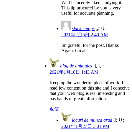
Well I sincerely liked studying it.
This tip procured by you is very
useful for accurate planning.
slack emojis
より:
2021年2月5日 2:40 AM
Im grateful for the post.Thanks
Again. Great.
blog de animales
より:
2021年1月18日 1:43 AM
Keep up the wonderful piece of work, I
read few content on this site and I conceive
that your web blog is real interesting and
has bands of great information.
返信
locuri de munca arad
より:
2021年1月27日 3:01 PM