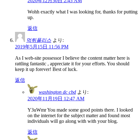
2020年12月30日 2:45 AM
Wohh exactly what I was looking for, thanks for putting
up.
返信
먹튀폴리스
より:
2019年5月15日 11:56 PM
As I web-site possessor I believe the content matter here is
rattling fantastic , appreciate it for your efforts. You should
keep it up forever! Best of luck.
返信
washington dc cbd
より:
2020年11月19日 12:47 AM
Y3uWmr You made some good points there. I looked
on the internet for the subject matter and found most
individuals will go along with with your blog.
返信