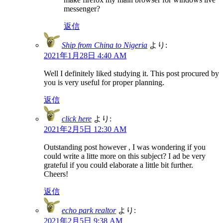
messenger?
返信
Ship from China to Nigeria
より:
2021年1月28日 4:40 AM
Well I definitely liked studying it. This post procured by
you is very useful for proper planning.
返信
click here
より:
2021年2月5日 12:30 AM
Outstanding post however , I was wondering if you
could write a litte more on this subject? I ad be very
grateful if you could elaborate a little bit further.
Cheers!
返信
echo park realtor
より:
2021年2月5日 9:38 AM