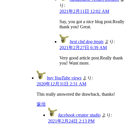
り:
2021年2月11日 12:02 AM
Say, you got a nice blog post.Really
thank you! Great.
best cbd dog treats
より:
2021年2月27日 6:39 AM
Very good article post.Really thank
you! Want more.
buy YouTube views
より:
2020年12月31日 2:31 AM
This really answered the drawback, thanks!
返信
facebook creator studio
より:
2021年2月24日 2:13 PM