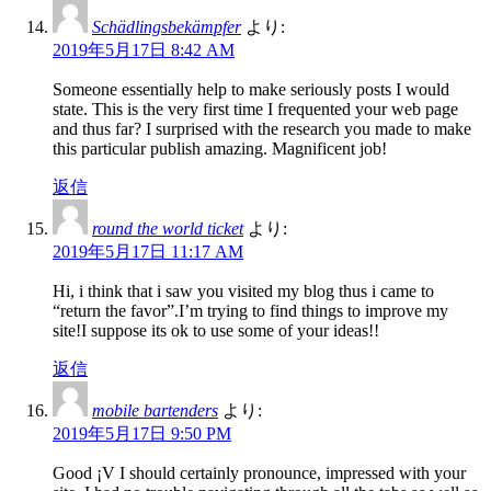
Schädlingsbekämpfer
より:
2019年5月17日 8:42 AM
Someone essentially help to make seriously posts I would
state. This is the very first time I frequented your web page
and thus far? I surprised with the research you made to make
this particular publish amazing. Magnificent job!
返信
round the world ticket
より:
2019年5月17日 11:17 AM
Hi, i think that i saw you visited my blog thus i came to
“return the favor”.I’m trying to find things to improve my
site!I suppose its ok to use some of your ideas!!
返信
mobile bartenders
より:
2019年5月17日 9:50 PM
Good ¡V I should certainly pronounce, impressed with your