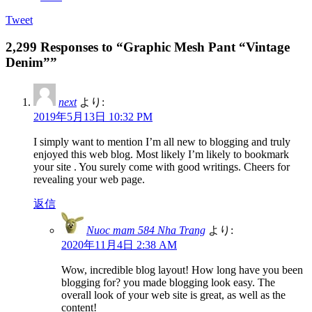
Tweet
2,299 Responses to “Graphic Mesh Pant “Vintage
Denim””
next
より:
2019年5月13日 10:32 PM
I simply want to mention I’m all new to blogging and truly
enjoyed this web blog. Most likely I’m likely to bookmark
your site . You surely come with good writings. Cheers for
revealing your web page.
返信
Nuoc mam 584 Nha Trang
より:
2020年11月4日 2:38 AM
Wow, incredible blog layout! How long have you been
blogging for? you made blogging look easy. The
overall look of your web site is great, as well as the
content!