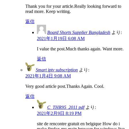
Thank you for your article.Really looking forward to
read more. Keep writing.
返信
Board Shorts Supplier Bangladesh
より:
2021年1月19日 6:08 AM
I value the post.Much thanks again. Want more.
返信
Smart iptv subscription
より:
2021年1月4日 9:08 AM
Very good article post.Thanks Again. Cool.
返信
C_THR95_2011 pdf
より:
2021年2月9日 8:19 PM
site de rencontre gratuit en belgique How do i
make firefox my main browser for windows live