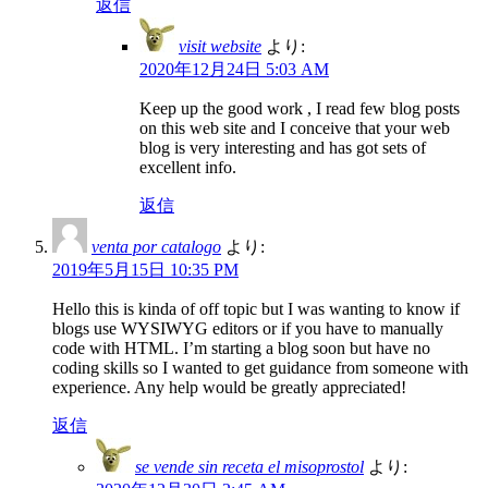
返信
visit website
より:
2020年12月24日 5:03 AM
Keep up the good work , I read few blog posts
on this web site and I conceive that your web
blog is very interesting and has got sets of
excellent info.
返信
venta por catalogo
より:
2019年5月15日 10:35 PM
Hello this is kinda of off topic but I was wanting to know if
blogs use WYSIWYG editors or if you have to manually
code with HTML. I’m starting a blog soon but have no
coding skills so I wanted to get guidance from someone with
experience. Any help would be greatly appreciated!
返信
se vende sin receta el misoprostol
より: