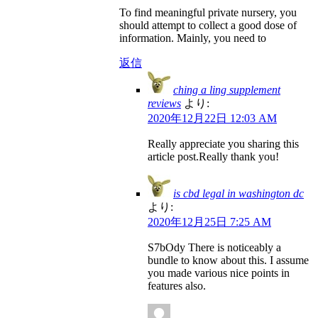
To find meaningful private nursery, you
should attempt to collect a good dose of
information. Mainly, you need to
返信
ching a ling supplement
reviews
より:
2020年12月22日 12:03 AM
Really appreciate you sharing this
article post.Really thank you!
is cbd legal in washington dc
より:
2020年12月25日 7:25 AM
S7bOdy There is noticeably a
bundle to know about this. I assume
you made various nice points in
features also.