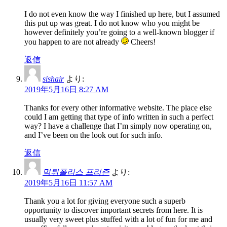
I do not even know the way I finished up here, but I assumed
this put up was great. I do not know who you might be
however definitely you’re going to a well-known blogger if
you happen to are not already
Cheers!
返信
sishair
より:
2019年5月16日 8:27 AM
Thanks for every other informative website. The place else
could I am getting that type of info written in such a perfect
way? I have a challenge that I’m simply now operating on,
and I’ve been on the look out for such info.
返信
먹튀폴리스 프리즌
より:
2019年5月16日 11:57 AM
Thank you a lot for giving everyone such a superb
opportunity to discover important secrets from here. It is
usually very sweet plus stuffed with a lot of fun for me and