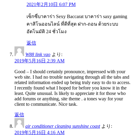
2021年2月10日 6:07 PM
เซ็กซี่บาคาร่า Sexy Baccarat บาคาร่า saxy gaming
คาสิโนออนไลน์ ที่ดีที่สุด ฝาก-ถอน ด้วยระบบ
อัตโนมัติ 24 ชั่วโมง
返信
W88 link vao
より:
2019年5月16日 2:39 AM
Good – I should certainly pronounce, impressed with your
web site. I had no trouble navigating through all the tabs and
related information ended up being truly easy to do to access.
I recently found what I hoped for before you know it in the
least. Quite unusual. Is likely to appreciate it for those who
add forums or anything, site theme . a tones way for your
client to communicate. Nice task.
返信
air conditioner cleaning sunshine coast
より:
2019年5月16日 4:16 AM