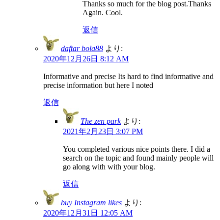
Thanks so much for the blog post.Thanks
Again. Cool.
返信
daftar bola88
より:
2020年12月26日 8:12 AM
Informative and precise Its hard to find informative and
precise information but here I noted
返信
The zen park
より:
2021年2月23日 3:07 PM
You completed various nice points there. I did a
search on the topic and found mainly people will
go along with with your blog.
返信
buy Instagram likes
より:
2020年12月31日 12:05 AM