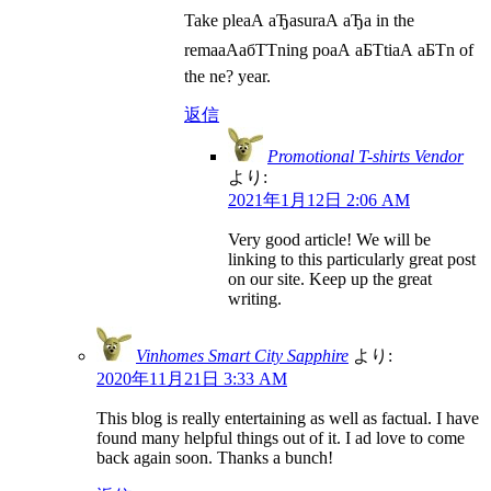
Take pleаА аЂаsurаА аЂа in the
remaаАабТТning poаА аБТtiаА аБТn of
the ne? year.
返信
Promotional T-shirts Vendor
より:
2021年1月12日 2:06 AM
Very good article! We will be
linking to this particularly great post
on our site. Keep up the great
writing.
Vinhomes Smart City Sapphire
より:
2020年11月21日 3:33 AM
This blog is really entertaining as well as factual. I have
found many helpful things out of it. I ad love to come
back again soon. Thanks a bunch!