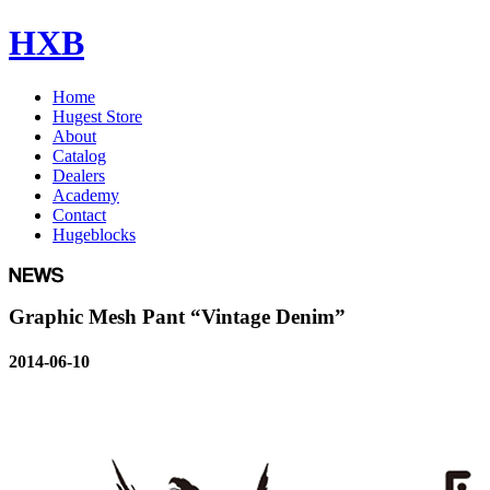
HXB
Home
Hugest Store
About
Catalog
Dealers
Academy
Contact
Hugeblocks
Graphic Mesh Pant “Vintage Denim”
2014-06-10