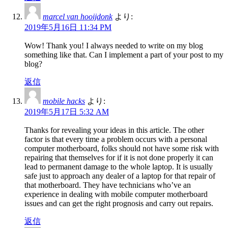
marcel van hooijdonk
より:
2019年5月16日 11:34 PM
Wow! Thank you! I always needed to write on my blog
something like that. Can I implement a part of your post to my
blog?
返信
mobile hacks
より:
2019年5月17日 5:32 AM
Thanks for revealing your ideas in this article. The other
factor is that every time a problem occurs with a personal
computer motherboard, folks should not have some risk with
repairing that themselves for if it is not done properly it can
lead to permanent damage to the whole laptop. It is usually
safe just to approach any dealer of a laptop for that repair of
that motherboard. They have technicians who’ve an
experience in dealing with mobile computer motherboard
issues and can get the right prognosis and carry out repairs.
返信