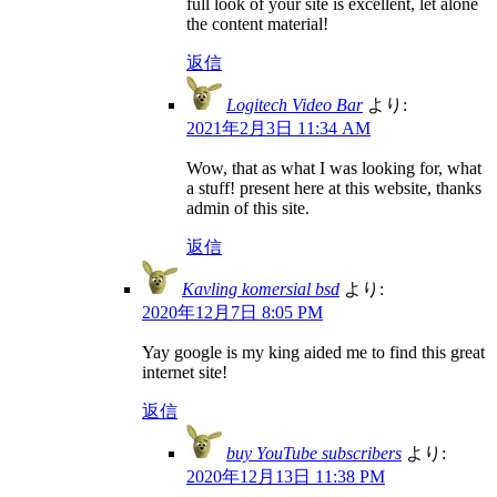
full look of your site is excellent, let alone
the content material!
返信
Logitech Video Bar
より:
2021年2月3日 11:34 AM
Wow, that as what I was looking for, what
a stuff! present here at this website, thanks
admin of this site.
返信
Kavling komersial bsd
より:
2020年12月7日 8:05 PM
Yay google is my king aided me to find this great
internet site!
返信
buy YouTube subscribers
より:
2020年12月13日 11:38 PM