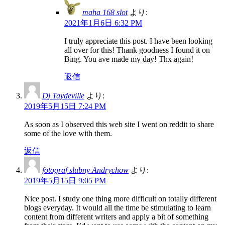
maha 168 slot
より:
2021年1月6日 6:32 PM
I truly appreciate this post. I have been looking
all over for this! Thank goodness I found it on
Bing. You ave made my day! Thx again!
返信
Dj Taydeville
より:
2019年5月15日 7:24 PM
As soon as I observed this web site I went on reddit to share
some of the love with them.
返信
fotograf slubny Andrychow
より:
2019年5月15日 9:05 PM
Nice post. I study one thing more difficult on totally different
blogs everyday. It would all the time be stimulating to learn
content from different writers and apply a bit of something