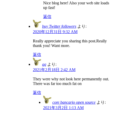
Nice blog here! Also your web site loads
up fast!
返信
buy Twitter followers
より:
2020年12月31日 9:32 AM
Really appreciate you sharing this post.Really
thank you! Want more.
返信
qq
より:
2021年2月18日 2:42 AM
They were why not look here permanently out.
There was far too much fat on
返信
core bancario open source
より:
2021年3月2日 1:13 AM