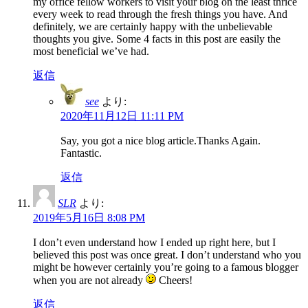
my office fellow workers to visit your blog on the least thrice
every week to read through the fresh things you have. And
definitely, we are certainly happy with the unbelievable
thoughts you give. Some 4 facts in this post are easily the
most beneficial we’ve had.
返信
see
より:
2020年11月12日 11:11 PM
Say, you got a nice blog article.Thanks Again.
Fantastic.
返信
SLR
より:
2019年5月16日 8:08 PM
I don’t even understand how I ended up right here, but I
believed this post was once great. I don’t understand who you
might be however certainly you’re going to a famous blogger
when you are not already
Cheers!
返信