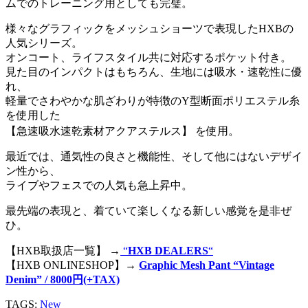
ムでのトレーニング用としても完璧。
様々なグラフィックをメッシュショーツで表現したHXBの
人気シリーズ。
オンコート、ライフスタイル共に対応するポケット付き。
見た目のインパクトはもちろん、生地には吸水・速乾性に優
れ、
軽量でさわやかな肌ざわりが特徴のY型断面ポリエステル糸
を使用した
【急速吸水速乾素材アクアステルス】 を使用。
最近では、通気性の良さと機能性、そして他にはないデザイ
ン性から、
ライブやフェスでの人気も急上昇中。
最先端の表現と、着ていて楽しくなる新しい感覚を是非ぜ
ひ。
【HXB取扱店一覧】 →
“
HXB DEALERS
“
【HXB ONLINESHOP】→
Graphic Mesh Pant “Vintage
Denim” / 8000円(+TAX)
TAGS:
New