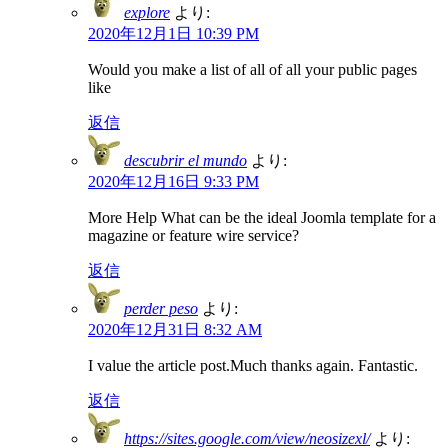
explore
より:
2020年12月1日 10:39 PM
Would you make a list of all of all your public pages
like
返信
descubrir el mundo
より:
2020年12月16日 9:33 PM
More Help What can be the ideal Joomla template for a
magazine or feature wire service?
返信
perder peso
より:
2020年12月31日 8:32 AM
I value the article post.Much thanks again. Fantastic.
返信
https://sites.google.com/view/neosizexl/
より: