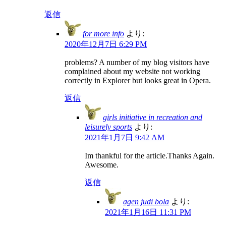
返信
for more info
より:
2020年12月7日 6:29 PM
problems? A number of my blog visitors have
complained about my website not working
correctly in Explorer but looks great in Opera.
返信
girls initiative in recreation and
leisurely sports
より:
2021年1月7日 9:42 AM
Im thankful for the article.Thanks Again.
Awesome.
返信
agen judi bola
より:
2021年1月16日 11:31 PM