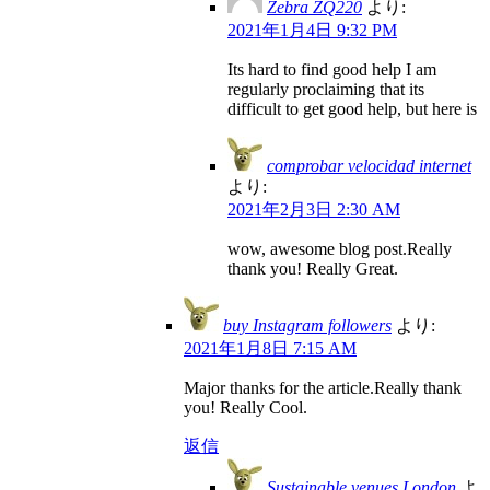
Zebra ZQ220
より:
2021年1月4日 9:32 PM
Its hard to find good help I am
regularly proclaiming that its
difficult to get good help, but here is
comprobar velocidad internet
より:
2021年2月3日 2:30 AM
wow, awesome blog post.Really
thank you! Really Great.
buy Instagram followers
より:
2021年1月8日 7:15 AM
Major thanks for the article.Really thank
you! Really Cool.
返信
Sustainable venues London
よ