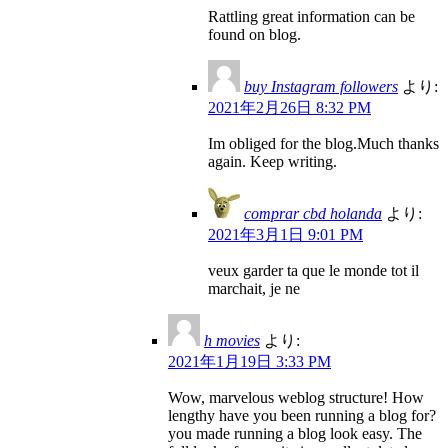
Rattling great information can be
found on blog.
buy Instagram followers
より:
2021年2月26日 8:32 PM
Im obliged for the blog.Much thanks
again. Keep writing.
comprar cbd holanda
より:
2021年3月1日 9:01 PM
veux garder ta que le monde tot il
marchait, je ne
h movies
より:
2021年1月19日 3:33 PM
Wow, marvelous weblog structure! How
lengthy have you been running a blog for?
you made running a blog look easy. The