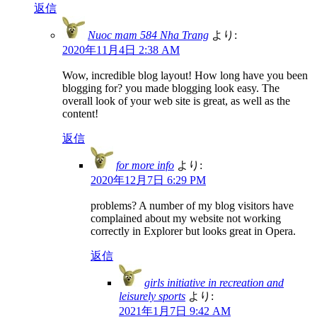
返信
Nuoc mam 584 Nha Trang
より:
2020年11月4日 2:38 AM
Wow, incredible blog layout! How long have you been
blogging for? you made blogging look easy. The
overall look of your web site is great, as well as the
content!
返信
for more info
より:
2020年12月7日 6:29 PM
problems? A number of my blog visitors have
complained about my website not working
correctly in Explorer but looks great in Opera.
返信
girls initiative in recreation and
leisurely sports
より:
2021年1月7日 9:42 AM