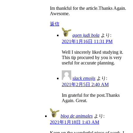
Im thankful for the article.Thanks Again.
Awesome.
返信
agen judi bola
より:
2021年1月16日 11:31 PM
Well I sincerely liked studying it.
This tip procured by you is very
useful for accurate planning.
slack emojis
より:
2021年2月5日 2:40 AM
Im grateful for the post.Thanks
Again. Great.
blog de animales
より:
2021年1月18日 1:43 AM
Keep up the wonderful piece of work, I