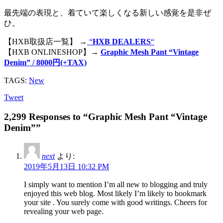
最先端の表現と、着ていて楽しくなる新しい感覚を是非ぜ
ひ。
【HXB取扱店一覧】 →
“
HXB DEALERS
“
【HXB ONLINESHOP】→
Graphic Mesh Pant “Vintage
Denim” / 8000円(+TAX)
TAGS:
New
Tweet
2,299 Responses to “Graphic Mesh Pant “Vintage
Denim””
next
より:
2019年5月13日 10:32 PM
I simply want to mention I’m all new to blogging and truly
enjoyed this web blog. Most likely I’m likely to bookmark
your site . You surely come with good writings. Cheers for
revealing your web page.