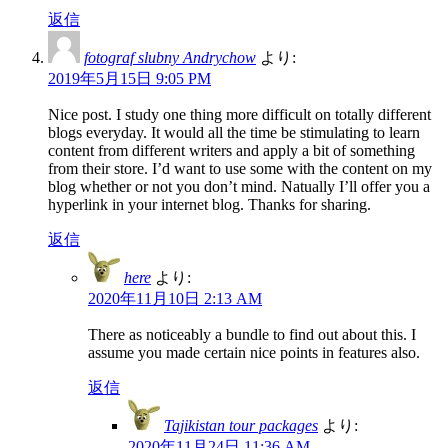
返信
fotograf slubny Andrychow
より:
2019年5月15日 9:05 PM
Nice post. I study one thing more difficult on totally different
blogs everyday. It would all the time be stimulating to learn
content from different writers and apply a bit of something
from their store. I’d want to use some with the content on my
blog whether or not you don’t mind. Natually I’ll offer you a
hyperlink in your internet blog. Thanks for sharing.
返信
here
より:
2020年11月10日 2:13 AM
There as noticeably a bundle to find out about this. I
assume you made certain nice points in features also.
返信
Tajikistan tour packages
より:
2020年11月24日 11:36 AM