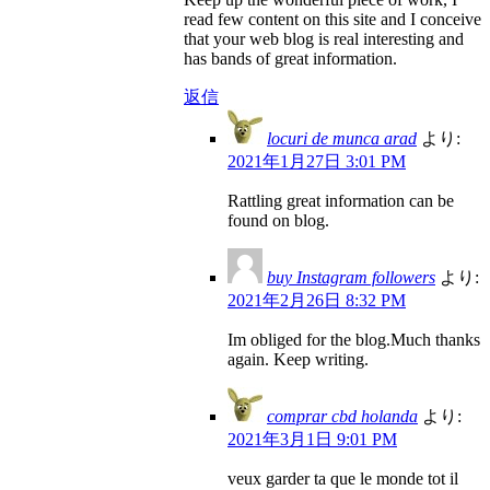
read few content on this site and I conceive
that your web blog is real interesting and
has bands of great information.
返信
locuri de munca arad
より:
2021年1月27日 3:01 PM
Rattling great information can be
found on blog.
buy Instagram followers
より:
2021年2月26日 8:32 PM
Im obliged for the blog.Much thanks
again. Keep writing.
comprar cbd holanda
より:
2021年3月1日 9:01 PM
veux garder ta que le monde tot il