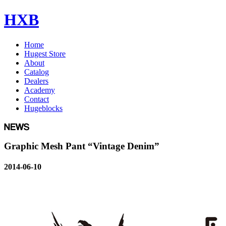
HXB
Home
Hugest Store
About
Catalog
Dealers
Academy
Contact
Hugeblocks
Graphic Mesh Pant “Vintage Denim”
2014-06-10