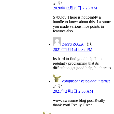
より:
2020年12月25日 7:25 AM
S7bOdy There is noticeably a
bundle to know about this. I assume
you made various nice points in
features also.
Zebra ZQ220
より:
2021年1月4日 9:32 PM
Its hard to find good help I am
regularly proclaiming that its
difficult to get good help, but here is
comprobar velocidad internet
より:
2021年2月3日 2:30 AM
wow, awesome blog post.Really
thank you! Really Great.