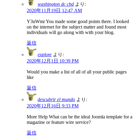
washington dc cbd
より:
2020年11月19日 12:47 AM
Y3uWmr You made some good points there. I looked
on the internet for the subject matter and found most
individuals will go along with with your blog.
返信
explore
より:
2020年12月1日 10:39 PM
Would you make a list of all of all your public pages
like
返信
descubrir el mundo
より:
2020年12月16日 9:33 PM
More Help What can be the ideal Joomla template for a
magazine or feature wire service?
返信