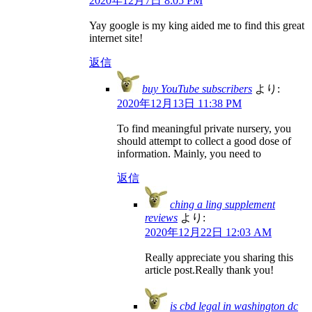
2020年12月7日 8:05 PM
Yay google is my king aided me to find this great
internet site!
返信
buy YouTube subscribers
より:
2020年12月13日 11:38 PM
To find meaningful private nursery, you
should attempt to collect a good dose of
information. Mainly, you need to
返信
ching a ling supplement
reviews
より:
2020年12月22日 12:03 AM
Really appreciate you sharing this
article post.Really thank you!
is cbd legal in washington dc