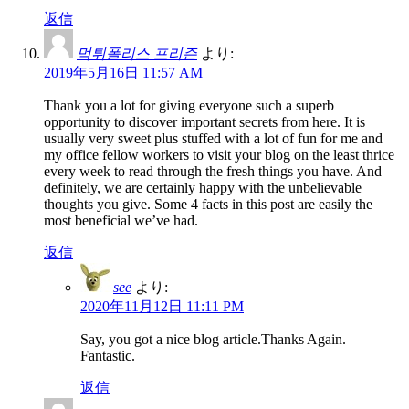
返信
먹튀폴리스 프리즌
より:
2019年5月16日 11:57 AM
Thank you a lot for giving everyone such a superb
opportunity to discover important secrets from here. It is
usually very sweet plus stuffed with a lot of fun for me and
my office fellow workers to visit your blog on the least thrice
every week to read through the fresh things you have. And
definitely, we are certainly happy with the unbelievable
thoughts you give. Some 4 facts in this post are easily the
most beneficial we’ve had.
返信
see
より:
2020年11月12日 11:11 PM
Say, you got a nice blog article.Thanks Again.
Fantastic.
返信