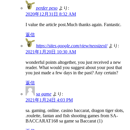
perder peso
より:
2020年12月31日 8:32 AM
I value the article post.Much thanks again. Fantastic.
返信
https://sites.google.com/view/neosizexl/
より:
2021年1月20日 10:30 AM
wonderful points altogether, you just received a new
reader. What would you suggest about your post that
you just made a few days in the past? Any certain?
返信
sa game
より:
2021年1月24日 4:03 PM
sa. gaming. online. casino baccarat, dragon tiger slots,
.roulette, fantan and fish shooting games from SA-
BACCARAT168 sa game sa Baccarat (1)