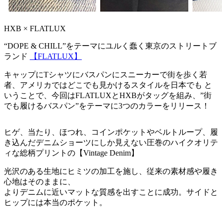
HXB × FLATLUX
“DOPE & CHILL”をテーマにユルく蠢く東京のストリートブ
ランド
【FLATLUX】
キャップにTシャツにバスパンにスニーカーで街を歩く若
者、アメリカではどこでも見かけるスタイルを日本でも と
いうことで、今回はFLATLUXとHXBがタッグを組み、”街
でも履けるバスパン”をテーマに3つのカラーをリリース！
ヒゲ、当たり、ほつれ、コインポケットやベルトループ、履
き込んだデニムショーツにしか見えない圧巻のハイクオリテ
ィな総柄プリントの【Vintage Denim】
光沢のある生地にヒミツの加工を施し、従来の素材感や履き
心地はそのままに、
よりデニムに近いマットな質感を出すことに成功。サイドと
ヒップには本当のポケット。