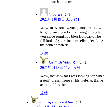
marchait, je ne
h movies
より:
2021年1月19日 3:33 PM
Wow, marvelous weblog structure! How
lengthy have you been running a blog for?
you made running a blog look easy. The
full look of your site is excellent, let alone
the content material!
返信
Logitech Video Bar
より:
2021年2月3日 11:34 AM
Wow, that as what I was looking for, what
a stuff! present here at this website, thanks
admin of this site.
返信
Kavling komersial bsd
より: