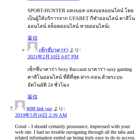
SPORT-HUNTER แทงบอล แทงบอลออนไลน์ โดย
เป็นผู้ให้บริการจาก UFABET กีฬาออนไลน์ คาสิโน
ออนไลน์ สล็อตออนไลน์ หวยออนไลน์c
返信
เซ็กซี่บาคาร่า
より:
2021年2月10日 6:07 PM
เซ็กซี่บาคาร่า Sexy Baccarat บาคาร่า saxy gaming
คาสิโนออนไลน์ ที่ดีที่สุด ฝาก-ถอน ด้วยระบบ
อัตโนมัติ 24 ชั่วโมง
返信
W88 link vao
より:
2019年5月16日 2:39 AM
Good – I should certainly pronounce, impressed with your
web site. I had no trouble navigating through all the tabs and
related information ended up being truly easy to do to access.