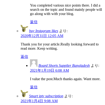
You completed various nice points there. I did a
search on the topic and found mainly people will
go along with with your blog.
返信
buy Instagram likes
より:
2020年12月31日 12:05 AM
Thank you for your article.Really looking forward to
read more. Keep writing.
返信
Board Shorts Supplier Bangladesh
より:
2021年1月19日 6:08 AM
I value the post.Much thanks again. Want more.
返信
Smart iptv subscription
より:
2021年1月4日 9:08 AM