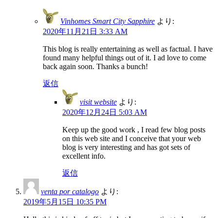
Vinhomes Smart City Sapphire
より:
2020年11月21日 3:33 AM
This blog is really entertaining as well as factual. I have
found many helpful things out of it. I ad love to come
back again soon. Thanks a bunch!
返信
visit website
より:
2020年12月24日 5:03 AM
Keep up the good work , I read few blog posts
on this web site and I conceive that your web
blog is very interesting and has got sets of
excellent info.
返信
venta por catalogo
より:
2019年5月15日 10:35 PM