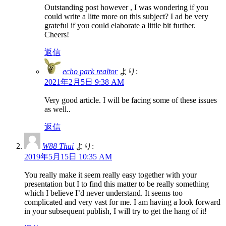
Outstanding post however , I was wondering if you
could write a litte more on this subject? I ad be very
grateful if you could elaborate a little bit further.
Cheers!
返信
echo park realtor
より:
2021年2月5日 9:38 AM
Very good article. I will be facing some of these issues
as well..
返信
W88 Thai
より:
2019年5月15日 10:35 AM
You really make it seem really easy together with your
presentation but I to find this matter to be really something
which I believe I’d never understand. It seems too
complicated and very vast for me. I am having a look forward
in your subsequent publish, I will try to get the hang of it!