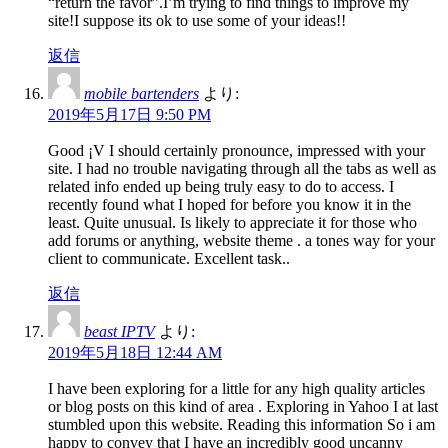
“return the favor”.I’m trying to find things to improve my
site!I suppose its ok to use some of your ideas!!
返信
mobile bartenders
より:
2019年5月17日 9:50 PM
Good ¡V I should certainly pronounce, impressed with your
site. I had no trouble navigating through all the tabs as well as
related info ended up being truly easy to do to access. I
recently found what I hoped for before you know it in the
least. Quite unusual. Is likely to appreciate it for those who
add forums or anything, website theme . a tones way for your
client to communicate. Excellent task..
返信
beast IPTV
より:
2019年5月18日 12:44 AM
I have been exploring for a little for any high quality articles
or blog posts on this kind of area . Exploring in Yahoo I at last
stumbled upon this website. Reading this information So i am
happy to convey that I have an incredibly good uncanny