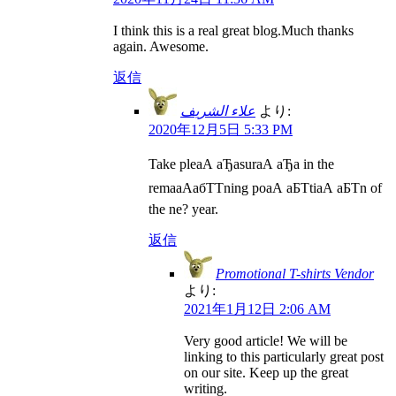
I think this is a real great blog.Much thanks
again. Awesome.
返信
علاء الشريف
より:
2020年12月5日 5:33 PM
Take pleаА аЂаsurаА аЂа in the
remaаАабТТning poаА аБТtiаА аБТn of
the ne? year.
返信
Promotional T-shirts Vendor
より:
2021年1月12日 2:06 AM
Very good article! We will be
linking to this particularly great post
on our site. Keep up the great
writing.