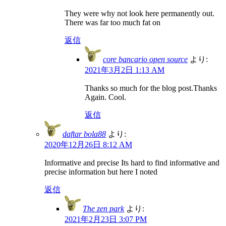
They were why not look here permanently out.
There was far too much fat on
返信
core bancario open source
より:
2021年3月2日 1:13 AM
Thanks so much for the blog post.Thanks
Again. Cool.
返信
daftar bola88
より:
2020年12月26日 8:12 AM
Informative and precise Its hard to find informative and
precise information but here I noted
返信
The zen park
より:
2021年2月23日 3:07 PM