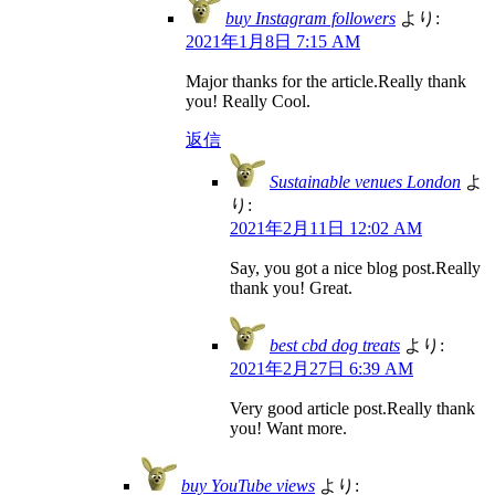
buy Instagram followers
より:
2021年1月8日 7:15 AM
Major thanks for the article.Really thank
you! Really Cool.
返信
Sustainable venues London
よ
り:
2021年2月11日 12:02 AM
Say, you got a nice blog post.Really
thank you! Great.
best cbd dog treats
より:
2021年2月27日 6:39 AM
Very good article post.Really thank
you! Want more.
buy YouTube views
より: