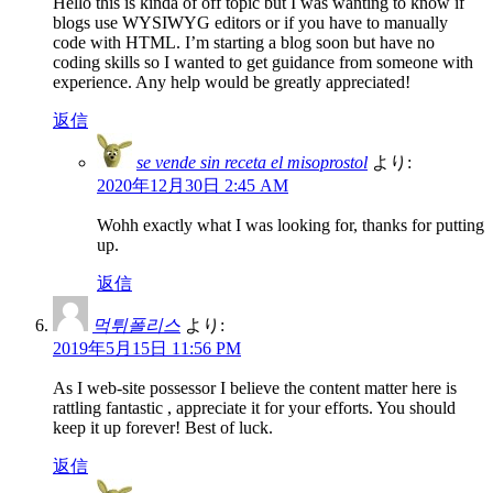
Hello this is kinda of off topic but I was wanting to know if
blogs use WYSIWYG editors or if you have to manually
code with HTML. I’m starting a blog soon but have no
coding skills so I wanted to get guidance from someone with
experience. Any help would be greatly appreciated!
返信
se vende sin receta el misoprostol
より:
2020年12月30日 2:45 AM
Wohh exactly what I was looking for, thanks for putting
up.
返信
먹튀폴리스
より:
2019年5月15日 11:56 PM
As I web-site possessor I believe the content matter here is
rattling fantastic , appreciate it for your efforts. You should
keep it up forever! Best of luck.
返信