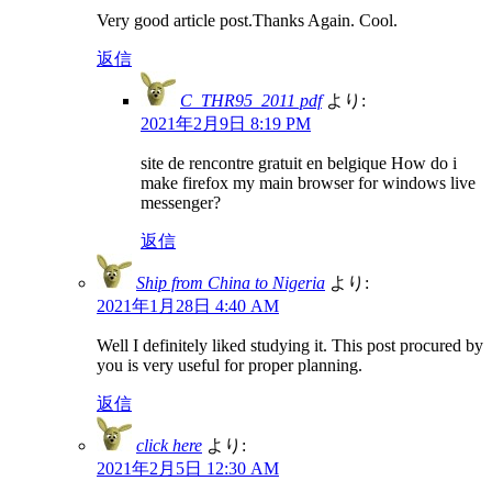
Very good article post.Thanks Again. Cool.
返信
C_THR95_2011 pdf
より:
2021年2月9日 8:19 PM
site de rencontre gratuit en belgique How do i
make firefox my main browser for windows live
messenger?
返信
Ship from China to Nigeria
より:
2021年1月28日 4:40 AM
Well I definitely liked studying it. This post procured by
you is very useful for proper planning.
返信
click here
より:
2021年2月5日 12:30 AM