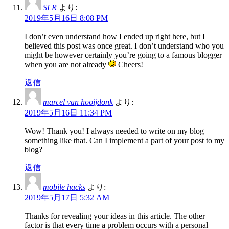
SLR
より:
2019年5月16日 8:08 PM
I don’t even understand how I ended up right here, but I
believed this post was once great. I don’t understand who you
might be however certainly you’re going to a famous blogger
when you are not already
Cheers!
返信
marcel van hooijdonk
より:
2019年5月16日 11:34 PM
Wow! Thank you! I always needed to write on my blog
something like that. Can I implement a part of your post to my
blog?
返信
mobile hacks
より:
2019年5月17日 5:32 AM
Thanks for revealing your ideas in this article. The other
factor is that every time a problem occurs with a personal