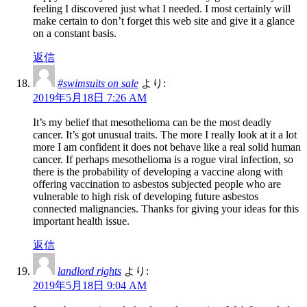
feeling I discovered just what I needed. I most certainly will
make certain to don’t forget this web site and give it a glance
on a constant basis.
返信
#swimsuits on sale
より:
2019年5月18日 7:26 AM
It’s my belief that mesothelioma can be the most deadly
cancer. It’s got unusual traits. The more I really look at it a lot
more I am confident it does not behave like a real solid human
cancer. If perhaps mesothelioma is a rogue viral infection, so
there is the probability of developing a vaccine along with
offering vaccination to asbestos subjected people who are
vulnerable to high risk of developing future asbestos
connected malignancies. Thanks for giving your ideas for this
important health issue.
返信
landlord rights
より:
2019年5月18日 9:04 AM