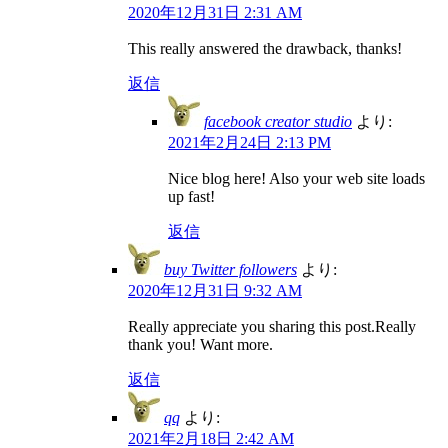
2020年12月31日 2:31 AM
This really answered the drawback, thanks!
返信
facebook creator studio
より:
2021年2月24日 2:13 PM
Nice blog here! Also your web site loads
up fast!
返信
buy Twitter followers
より:
2020年12月31日 9:32 AM
Really appreciate you sharing this post.Really
thank you! Want more.
返信
qq
より:
2021年2月18日 2:42 AM