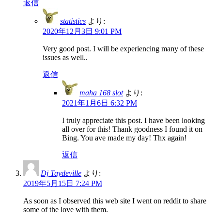
返信
statistics
より:
2020年12月3日 9:01 PM
Very good post. I will be experiencing many of these
issues as well..
返信
maha 168 slot
より:
2021年1月6日 6:32 PM
I truly appreciate this post. I have been looking
all over for this! Thank goodness I found it on
Bing. You ave made my day! Thx again!
返信
Dj Taydeville
より:
2019年5月15日 7:24 PM
As soon as I observed this web site I went on reddit to share
some of the love with them.