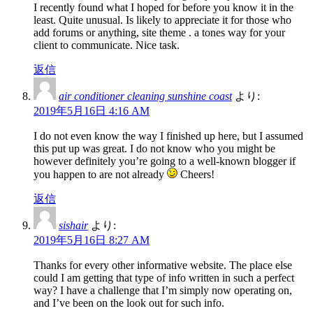
I recently found what I hoped for before you know it in the
least. Quite unusual. Is likely to appreciate it for those who
add forums or anything, site theme . a tones way for your
client to communicate. Nice task.
返信
air conditioner cleaning sunshine coast
より:
2019年5月16日 4:16 AM
I do not even know the way I finished up here, but I assumed
this put up was great. I do not know who you might be
however definitely you’re going to a well-known blogger if
you happen to are not already
Cheers!
返信
sishair
より:
2019年5月16日 8:27 AM
Thanks for every other informative website. The place else
could I am getting that type of info written in such a perfect
way? I have a challenge that I’m simply now operating on,
and I’ve been on the look out for such info.