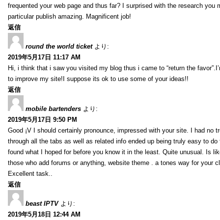
frequented your web page and thus far? I surprised with the research you
particular publish amazing. Magnificent job!
返信
round the world ticket
より:
2019年5月17日 11:17 AM
Hi, i think that i saw you visited my blog thus i came to “return the favor”.I’
to improve my site!I suppose its ok to use some of your ideas!!
返信
mobile bartenders
より:
2019年5月17日 9:50 PM
Good ¡V I should certainly pronounce, impressed with your site. I had no t
through all the tabs as well as related info ended up being truly easy to do
found what I hoped for before you know it in the least. Quite unusual. Is like
those who add forums or anything, website theme . a tones way for your c
Excellent task..
返信
beast IPTV
より:
2019年5月18日 12:44 AM