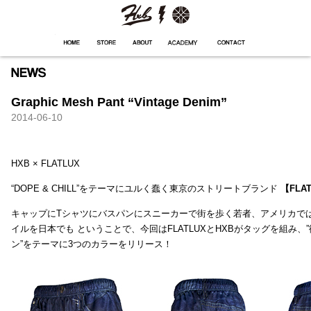
HXB
Home
Hugest
About
Academy
Contact
Store
Graphic Mesh Pant “Vintage Denim”
2014-06-10
HXB × FLATLUX
“DOPE & CHILL”をテーマにユルく蠢く東京のストリートブランド
【FLA
キャップにTシャツにバスパンにスニーカーで街を歩く若者、アメリカで
イルを日本でも ということで、今回はFLATLUXとHXBがタッグを組み、
ン”をテーマに3つのカラーをリリース！