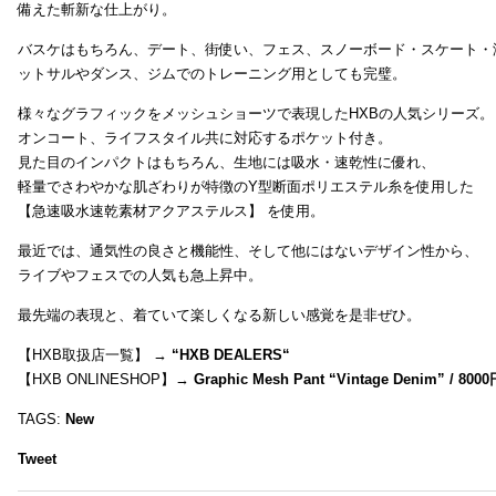
備えた斬新な仕上がり。
バスケはもちろん、デート、街使い、フェス、スノーボード・スケート・
ットサルやダンス、ジムでのトレーニング用としても完璧。
様々なグラフィックをメッシュショーツで表現したHXBの人気シリーズ。
オンコート、ライフスタイル共に対応するポケット付き。
見た目のインパクトはもちろん、生地には吸水・速乾性に優れ、
軽量でさわやかな肌ざわりが特徴のY型断面ポリエステル糸を使用した
【急速吸水速乾素材アクアステルス】 を使用。
最近では、通気性の良さと機能性、そして他にはないデザイン性から、
ライブやフェスでの人気も急上昇中。
最先端の表現と、着ていて楽しくなる新しい感覚を是非ぜひ。
【HXB取扱店一覧】 →
“
HXB DEALERS
“
【HXB ONLINESHOP】→
Graphic Mesh Pant “Vintage Denim” / 800
TAGS:
New
Tweet