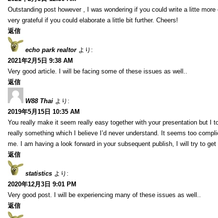
Outstanding post however , I was wondering if you could write a litte more 
very grateful if you could elaborate a little bit further. Cheers!
返信
echo park realtor
より:
2021年2月5日 9:38 AM
Very good article. I will be facing some of these issues as well..
返信
W88 Thai
より:
2019年5月15日 10:35 AM
You really make it seem really easy together with your presentation but I to
really something which I believe I’d never understand. It seems too compli
me. I am having a look forward in your subsequent publish, I will try to get 
返信
statistics
より:
2020年12月3日 9:01 PM
Very good post. I will be experiencing many of these issues as well..
返信