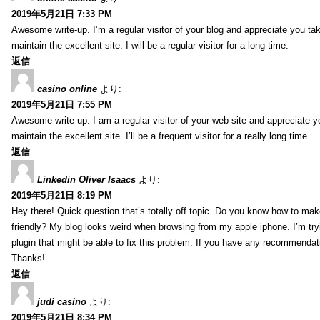
2019年5月21日 7:33 PM
Awesome write-up. I’m a regular visitor of your blog and appreciate you tak
maintain the excellent site. I will be a regular visitor for a long time.
返信
casino online
より:
2019年5月21日 7:55 PM
Awesome write-up. I am a regular visitor of your web site and appreciate y
maintain the excellent site. I’ll be a frequent visitor for a really long time.
返信
Linkedin Oliver Isaacs
より:
2019年5月21日 8:19 PM
Hey there! Quick question that’s totally off topic. Do you know how to mak
friendly? My blog looks weird when browsing from my apple iphone. I’m tryi
plugin that might be able to fix this problem. If you have any recommendat
Thanks!
返信
judi casino
より:
2019年5月21日 8:34 PM