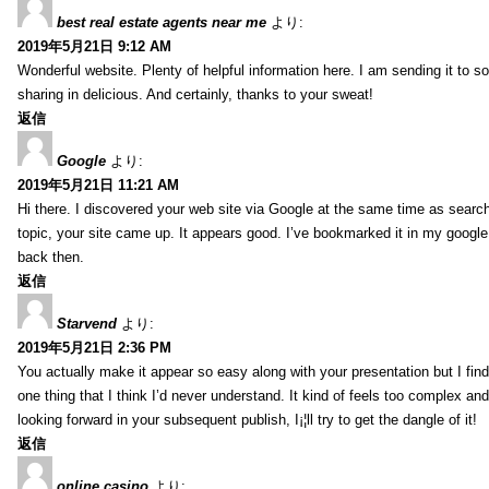
best real estate agents near me
より:
2019年5月21日 9:12 AM
Wonderful website. Plenty of helpful information here. I am sending it to 
sharing in delicious. And certainly, thanks to your sweat!
返信
Google
より:
2019年5月21日 11:21 AM
Hi there. I discovered your web site via Google at the same time as searc
topic, your site came up. It appears good. I’ve bookmarked it in my goog
back then.
返信
Starvend
より:
2019年5月21日 2:36 PM
You actually make it appear so easy along with your presentation but I find 
one thing that I think I’d never understand. It kind of feels too complex an
looking forward in your subsequent publish, I¡¦ll try to get the dangle of it!
返信
online casino
より: