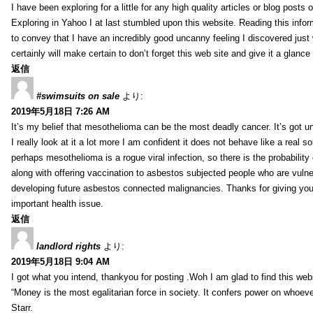
I have been exploring for a little for any high quality articles or blog posts o
Exploring in Yahoo I at last stumbled upon this website. Reading this info
to convey that I have an incredibly good uncanny feeling I discovered just
certainly will make certain to don’t forget this web site and give it a glanc
返信
#swimsuits on sale
より:
2019年5月18日 7:26 AM
It’s my belief that mesothelioma can be the most deadly cancer. It’s got u
I really look at it a lot more I am confident it does not behave like a real s
perhaps mesothelioma is a rogue viral infection, so there is the probability
along with offering vaccination to asbestos subjected people who are vulner
developing future asbestos connected malignancies. Thanks for giving your
important health issue.
返信
landlord rights
より:
2019年5月18日 9:04 AM
I got what you intend, thankyou for posting .Woh I am glad to find this web
“Money is the most egalitarian force in society. It confers power on whoeve
Starr.