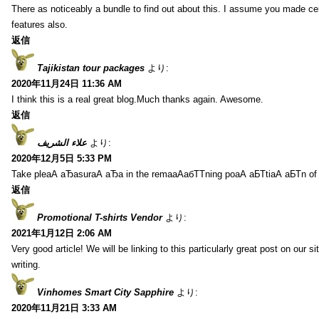
There as noticeably a bundle to find out about this. I assume you made cer
features also.
返信
Tajikistan tour packages
より:
2020年11月24日 11:36 AM
I think this is a real great blog.Much thanks again. Awesome.
返信
علاء الشريف
より:
2020年12月5日 5:33 PM
Take pleаА аЂаsurаА аЂа in the remaаАабТТning poаА аБТtiаА аБТn of
返信
Promotional T-shirts Vendor
より:
2021年1月12日 2:06 AM
Very good article! We will be linking to this particularly great post on our s
writing.
Vinhomes Smart City Sapphire
より:
2020年11月21日 3:33 AM