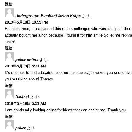
返信
Underground Elephant Jason Kulpa
より:
2019年5月18日 10:59 PM
Excellent read, I just passed this onto a colleague who was doing a little 
actually bought me lunch because I found it for him smile So let me rephra
lunch!
返信
poker online
より:
2019年5月19日 5:21 AM
It’s onerous to find educated folks on this subject, however you sound lik
you’re talking about! Thanks
返信
Davinci
より:
2019年5月19日 5:51 AM
I am continually looking online for ideas that can assist me. Thank you!
返信
poker
より: