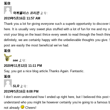
返信
먹튀폴리스 프리즌
より:
2019年5月16日 11:57 AM
Thank you a lot for giving everyone such a superb opportunity to discover
here. It is usually very sweet plus stuffed with a lot of fun for me and my o
visit your blog on the least thrice every week to read through the fresh th
definitely, we are certainly happy with the unbelievable thoughts you give.
post are easily the most beneficial we’ve had.
返信
see
より:
2020年11月12日 11:11 PM
Say, you got a nice blog article.Thanks Again. Fantastic.
返信
SLR
より:
2019年5月16日 8:08 PM
I don’t even understand how I ended up right here, but I believed this post 
understand who you might be however certainly you’re going to a famous 
not already
Cheers!