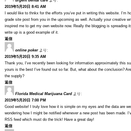
urgent dental care
より:
2019年5月20日 8:41 AM
I would like to thnkx for the efforts you’ve put in writing this website. I’m 
grade site post from you in the upcoming as well. Actually your creative wri
inspired me to get my own website now. Really the blogging is spreading it
write up is a good example of it.
返信
online poker
より:
2019年5月20日 9:35 AM
Thank you, I’ve recently been looking for information approximately this s
yours is the best I’ve found out so far. But, what about the conclusion? Ar
the supply?
返信
Florida Medical Marijuana Card
より:
2019年5月20日 7:00 PM
Good website! I truly love how it is simple on my eyes and the data are wel
wondering how I might be notified whenever a new post has been made. I’v
RSS feed which must do the trick! Have a great day!
返信