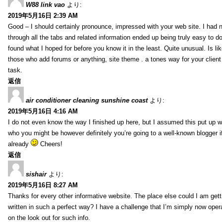
W88 link vao
より:
2019年5月16日 2:39 AM
Good – I should certainly pronounce, impressed with your web site. I had n
through all the tabs and related information ended up being truly easy to do
found what I hoped for before you know it in the least. Quite unusual. Is like
those who add forums or anything, site theme . a tones way for your clien
task.
返信
air conditioner cleaning sunshine coast
より:
2019年5月16日 4:16 AM
I do not even know the way I finished up here, but I assumed this put up w
who you might be however definitely you’re going to a well-known blogger i
already
Cheers!
返信
sishair
より:
2019年5月16日 8:27 AM
Thanks for every other informative website. The place else could I am getti
written in such a perfect way? I have a challenge that I’m simply now oper
on the look out for such info.