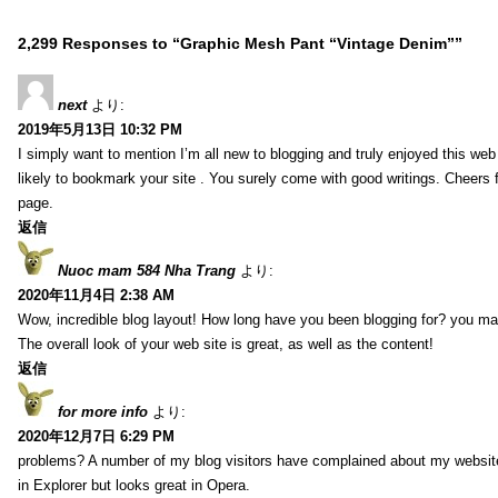
2,299 Responses to “Graphic Mesh Pant “Vintage Denim””
next
より:
2019年5月13日 10:32 PM
I simply want to mention I’m all new to blogging and truly enjoyed this web 
likely to bookmark your site . You surely come with good writings. Cheers 
page.
返信
Nuoc mam 584 Nha Trang
より:
2020年11月4日 2:38 AM
Wow, incredible blog layout! How long have you been blogging for? you ma
The overall look of your web site is great, as well as the content!
返信
for more info
より:
2020年12月7日 6:29 PM
problems? A number of my blog visitors have complained about my website
in Explorer but looks great in Opera.