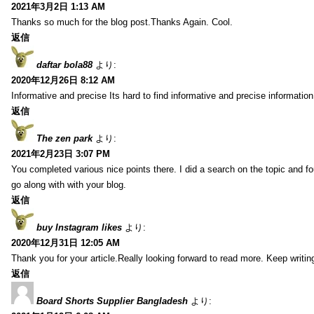
2021年3月2日 1:13 AM
Thanks so much for the blog post.Thanks Again. Cool.
返信
daftar bola88
より:
2020年12月26日 8:12 AM
Informative and precise Its hard to find informative and precise information
返信
The zen park
より:
2021年2月23日 3:07 PM
You completed various nice points there. I did a search on the topic and fo
go along with with your blog.
返信
buy Instagram likes
より:
2020年12月31日 12:05 AM
Thank you for your article.Really looking forward to read more. Keep writin
返信
Board Shorts Supplier Bangladesh
より: