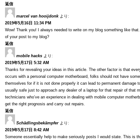
返信
marcel van hooijdonk
より:
2019年5月16日 11:34 PM
Wow! Thank you! I always needed to write on my blog something like that.
of your post to my blog?
返信
mobile hacks
より:
2019年5月17日 5:32 AM
Thanks for revealing your ideas in this article. The other factor is that eve
occurs with a personal computer motherboard, folks should not have some r
themselves for if it is not done properly it can lead to permanent damage to
usually safe just to approach any dealer of a laptop for that repair of tha
technicians who’ve an experience in dealing with mobile computer mother
get the right prognosis and carry out repairs.
返信
Schädlingsbekämpfer
より:
2019年5月17日 8:42 AM
Someone essentially help to make seriously posts I would state. This is the