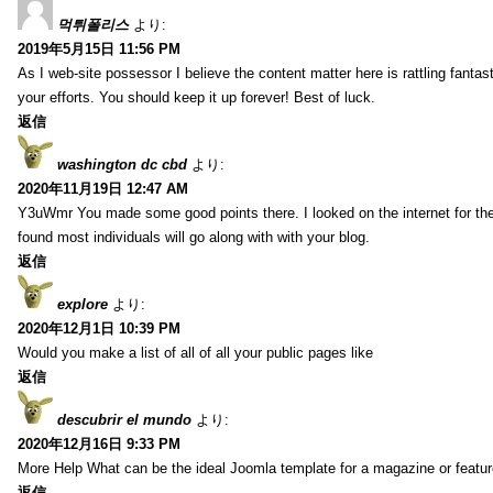
먹튀폴리스
より:
2019年5月15日 11:56 PM
As I web-site possessor I believe the content matter here is rattling fantasti
your efforts. You should keep it up forever! Best of luck.
返信
washington dc cbd
より:
2020年11月19日 12:47 AM
Y3uWmr You made some good points there. I looked on the internet for the
found most individuals will go along with with your blog.
返信
explore
より:
2020年12月1日 10:39 PM
Would you make a list of all of all your public pages like
返信
descubrir el mundo
より:
2020年12月16日 9:33 PM
More Help What can be the ideal Joomla template for a magazine or featur
返信