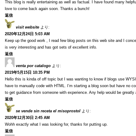
This blog is really entertaining as well as factual. I have found many helpful
love to come back again soon. Thanks a bunch!
返信
visit website
より:
2020年12月24日 5:03 AM
Keep up the good work , I read few blog posts on this web site and I conce
is very interesting and has got sets of excellent info.
返信
venta por catalogo
より:
2019年5月15日 10:35 PM
Hello this is kinda of off topic but I was wanting to know if blogs use WYS
have to manually code with HTML. I’m starting a blog soon but have no cod
to get guidance from someone with experience. Any help would be greatly 
返信
se vende sin receta el misoprostol
より:
2020年12月30日 2:45 AM
Wohh exactly what I was looking for, thanks for putting up.
返信