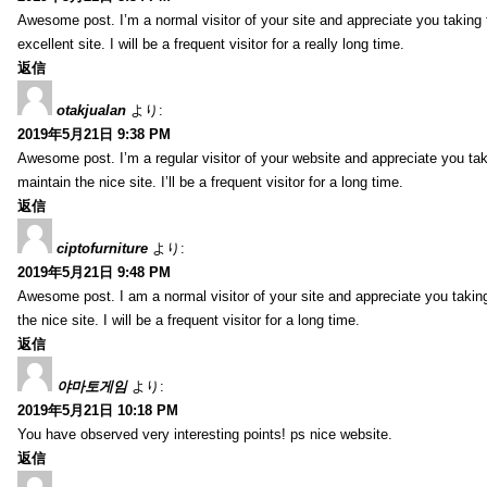
Awesome post. I’m a normal visitor of your site and appreciate you taking 
excellent site. I will be a frequent visitor for a really long time.
返信
otakjualan
より:
2019年5月21日 9:38 PM
Awesome post. I’m a regular visitor of your website and appreciate you tak
maintain the nice site. I’ll be a frequent visitor for a long time.
返信
ciptofurniture
より:
2019年5月21日 9:48 PM
Awesome post. I am a normal visitor of your site and appreciate you taking
the nice site. I will be a frequent visitor for a long time.
返信
야마토게임
より:
2019年5月21日 10:18 PM
You have observed very interesting points! ps nice website.
返信