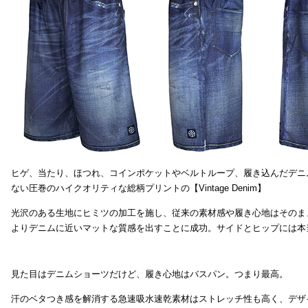
ヒゲ、当たり、ほつれ、コインポケットやベルトループ、履き込んだデニ
ない圧巻のハイクオリティな総柄プリントの【Vintage Denim】
光沢のある生地にヒミツの加工を施し、従来の素材感や履き心地はそのま
よりデニムに近いマットな質感を出すことに成功。サイドとヒップには本
見た目はデニムショーツだけど、履き心地はバスパン。つまり最高。
汗のベタつき感を解消する急速吸水速乾素材はストレッチ性も高く、デザ