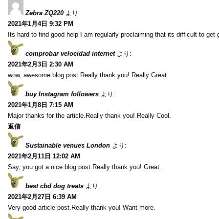
Zebra ZQ220
より:
2021年1月4日 9:32 PM
Its hard to find good help I am regularly proclaiming that its difficult to get
comprobar velocidad internet
より:
2021年2月3日 2:30 AM
wow, awesome blog post.Really thank you! Really Great.
buy Instagram followers
より:
2021年1月8日 7:15 AM
Major thanks for the article.Really thank you! Really Cool.
返信
Sustainable venues London
より:
2021年2月11日 12:02 AM
Say, you got a nice blog post.Really thank you! Great.
best cbd dog treats
より:
2021年2月27日 6:39 AM
Very good article post.Really thank you! Want more.