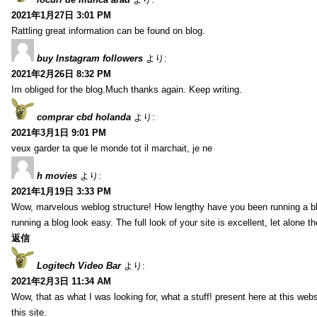
2021年1月27日 3:01 PM
Rattling great information can be found on blog.
buy Instagram followers
より:
2021年2月26日 8:32 PM
Im obliged for the blog.Much thanks again. Keep writing.
comprar cbd holanda
より:
2021年3月1日 9:01 PM
veux garder ta que le monde tot il marchait, je ne
h movies
より:
2021年1月19日 3:33 PM
Wow, marvelous weblog structure! How lengthy have you been running a b
running a blog look easy. The full look of your site is excellent, let alone t
返信
Logitech Video Bar
より:
2021年2月3日 11:34 AM
Wow, that as what I was looking for, what a stuff! present here at this web
this site.