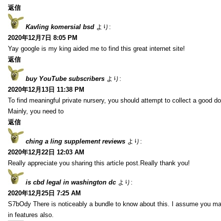
返信
Kavling komersial bsd
より:
2020年12月7日 8:05 PM
Yay google is my king aided me to find this great internet site!
返信
buy YouTube subscribers
より:
2020年12月13日 11:38 PM
To find meaningful private nursery, you should attempt to collect a good do
Mainly, you need to
返信
ching a ling supplement reviews
より:
2020年12月22日 12:03 AM
Really appreciate you sharing this article post.Really thank you!
is cbd legal in washington dc
より:
2020年12月25日 7:25 AM
S7bOdy There is noticeably a bundle to know about this. I assume you ma
in features also.