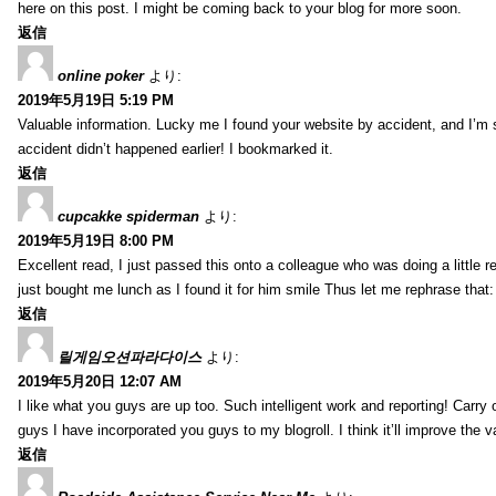
here on this post. I might be coming back to your blog for more soon.
返信
online poker
より:
2019年5月19日 5:19 PM
Valuable information. Lucky me I found your website by accident, and I’m
accident didn’t happened earlier! I bookmarked it.
返信
cupcakke spiderman
より:
2019年5月19日 8:00 PM
Excellent read, I just passed this onto a colleague who was doing a little 
just bought me lunch as I found it for him smile Thus let me rephrase that
返信
릴게임오션파라다이스
より:
2019年5月20日 12:07 AM
I like what you guys are up too. Such intelligent work and reporting! Carry
guys I have incorporated you guys to my blogroll. I think it’ll improve the v
返信