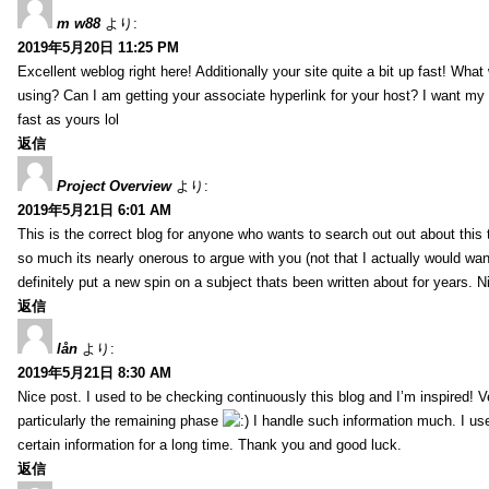
m w88
より:
2019年5月20日 11:25 PM
Excellent weblog right here! Additionally your site quite a bit up fast! Wha
using? Can I am getting your associate hyperlink for your host? I want my
fast as yours lol
返信
Project Overview
より:
2019年5月21日 6:01 AM
This is the correct blog for anyone who wants to search out out about this
so much its nearly onerous to argue with you (not that I actually would 
definitely put a new spin on a subject thats been written about for years. Ni
返信
lån
より:
2019年5月21日 8:30 AM
Nice post. I used to be checking continuously this blog and I’m inspired! V
particularly the remaining phase
I handle such information much. I used
certain information for a long time. Thank you and good luck.
返信