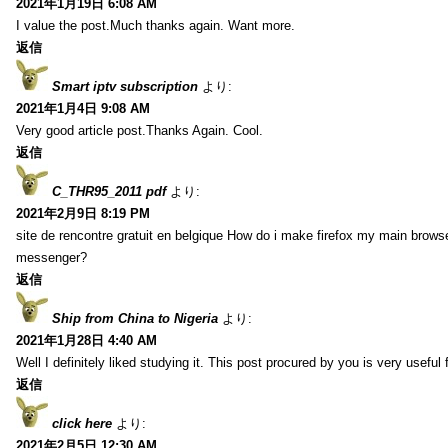
2021年1月19日 6:08 AM
I value the post.Much thanks again. Want more.
返信
Smart iptv subscription
より:
2021年1月4日 9:08 AM
Very good article post.Thanks Again. Cool.
返信
C_THR95_2011 pdf
より:
2021年2月9日 8:19 PM
site de rencontre gratuit en belgique How do i make firefox my main browse
messenger?
返信
Ship from China to Nigeria
より:
2021年1月28日 4:40 AM
Well I definitely liked studying it. This post procured by you is very useful 
返信
click here
より:
2021年2月5日 12:30 AM