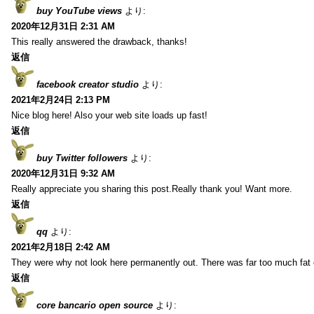
buy YouTube views
より:
2020年12月31日 2:31 AM
This really answered the drawback, thanks!
返信
facebook creator studio
より:
2021年2月24日 2:13 PM
Nice blog here! Also your web site loads up fast!
返信
buy Twitter followers
より:
2020年12月31日 9:32 AM
Really appreciate you sharing this post.Really thank you! Want more.
返信
qq
より:
2021年2月18日 2:42 AM
They were why not look here permanently out. There was far too much fat
返信
core bancario open source
より: