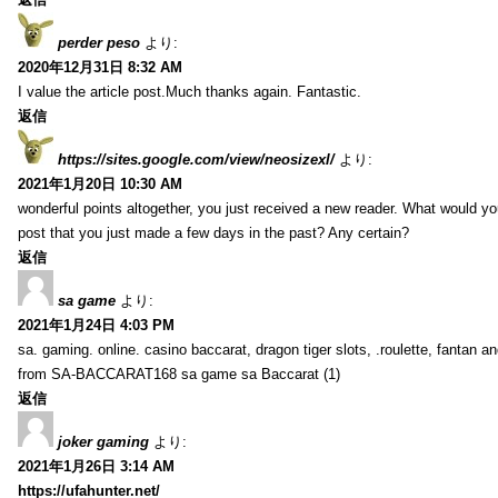
perder peso
より:
2020年12月31日 8:32 AM
I value the article post.Much thanks again. Fantastic.
返信
https://sites.google.com/view/neosizexl/
より:
2021年1月20日 10:30 AM
wonderful points altogether, you just received a new reader. What would y
post that you just made a few days in the past? Any certain?
返信
sa game
より:
2021年1月24日 4:03 PM
sa. gaming. online. casino baccarat, dragon tiger slots, .roulette, fantan 
from SA-BACCARAT168 sa game sa Baccarat (1)
返信
joker gaming
より:
2021年1月26日 3:14 AM
https://ufahunter.net/