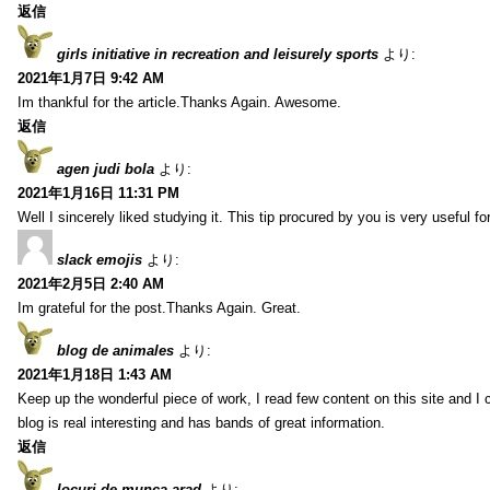
返信
girls initiative in recreation and leisurely sports
より:
2021年1月7日 9:42 AM
Im thankful for the article.Thanks Again. Awesome.
返信
agen judi bola
より:
2021年1月16日 11:31 PM
Well I sincerely liked studying it. This tip procured by you is very useful f
slack emojis
より:
2021年2月5日 2:40 AM
Im grateful for the post.Thanks Again. Great.
blog de animales
より:
2021年1月18日 1:43 AM
Keep up the wonderful piece of work, I read few content on this site and I
blog is real interesting and has bands of great information.
返信
locuri de munca arad
より: