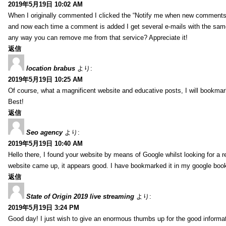
2019年5月19日 10:02 AM
When I originally commented I clicked the “Notify me when new comment
and now each time a comment is added I get several e-mails with the sa
any way you can remove me from that service? Appreciate it!
返信
location brabus
より:
2019年5月19日 10:25 AM
Of course, what a magnificent website and educative posts, I will bookmark
Best!
返信
Seo agency
より:
2019年5月19日 10:40 AM
Hello there, I found your website by means of Google whilst looking for a r
website came up, it appears good. I have bookmarked it in my google bo
返信
State of Origin 2019 live streaming
より:
2019年5月19日 3:24 PM
Good day! I just wish to give an enormous thumbs up for the good informa