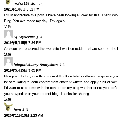
maha 168 slot
より:
2021年1月6日 6:32 PM
I truly appreciate this post. I have been looking all over for this! Thank go
Bing. You ave made my day! Thx again!
返信
Dj Taydeville
より:
2019年5月15日 7:24 PM
As soon as I observed this web site I went on reddit to share some of the 
返信
fotograf slubny Andrychow
より:
2019年5月15日 9:05 PM
Nice post. I study one thing more difficult on totally different blogs everyda
be stimulating to learn content from different writers and apply a bit of som
I’d want to use some with the content on my blog whether or not you don’t mi
you a hyperlink in your internet blog. Thanks for sharing.
返信
here
より:
2020年11月10日 2:13 AM