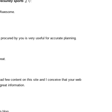
 leisurely sports
より:
n. Awesome.
ip procured by you is very useful for accurate planning.
eat.
ead few content on this site and I conceive that your web
great information.
n blog.