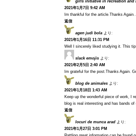
girls initiative in recreation and
2021年1月7日 9:42 AM
Im thankful for the article.Thanks Agai
返信
agen judi bola
より:
2021年1月16日 11:31 PM
Well I sincerely liked studying it. This t
slack emojis
より:
2021年2月5日 2:40 AM
Im grateful for the post.Thanks Again. Gr
blog de animales
より:
2021年1月18日 1:43 AM
Keep up the wonderful piece of work, I r
blog is real interesting and has bands of 
返信
locuri de munca arad
より:
2021年1月27日 3:01 PM
Rattling great information can be found o