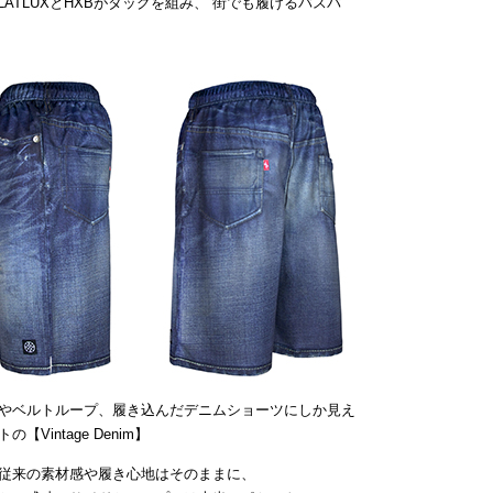
ATLUXとHXBがタッグを組み、”街でも履けるバスパ
やベルトループ、履き込んだデニムショーツにしか見え
intage Denim】
従来の素材感や履き心地はそのままに、