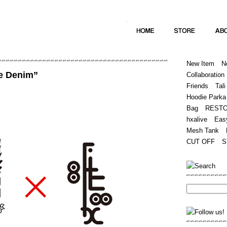
Home
Hugest
About
Store
New Item
N
e Denim”
Collaboration
Friends
Tali
Hoodie Parka
Bag
REST
hxalive
Eas
Mesh Tank
CUT OFF
S