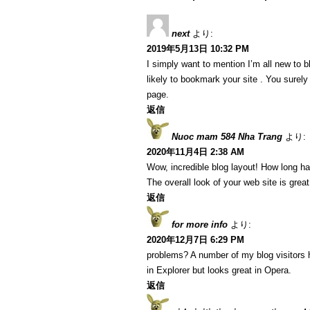
next
より:
2019年5月13日 10:32 PM
I simply want to mention I’m all new to b
likely to bookmark your site . You surel
page.
返信
Nuoc mam 584 Nha Trang
より:
2020年11月4日 2:38 AM
Wow, incredible blog layout! How long h
The overall look of your web site is great
返信
for more info
より:
2020年12月7日 6:29 PM
problems? A number of my blog visitors 
in Explorer but looks great in Opera.
返信