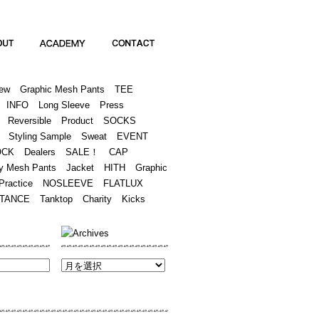
Academy
Contact
ew
Graphic Mesh Pants
TEE
INFO
Long Sleeve
Press
Reversible
Product
SOCKS
Styling Sample
Sweat
EVENT
OCK
Dealers
SALE！
CAP
y Mesh Pants
Jacket
HITH
Graphic
Practice
NOSLEEVE
FLATLUX
TANCE
Tanktop
Charity
Kicks