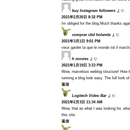
buy Instagram followers
より:
2021年2月26日 8:32 PM
Im obliged for the blog.Much thanks agai
comprar cbd holanda
より:
2021年3月1日 9:01 PM
veux garder ta que le monde tot il marcha
h movies
より:
2021年1月19日 3:33 PM
Wow, marvelous weblog structure! How l
running a blog look easy. The full look of
返信
Logitech Video Bar
より:
2021年2月3日 11:34 AM
Wow, that as what I was looking for, what
this site.
返信