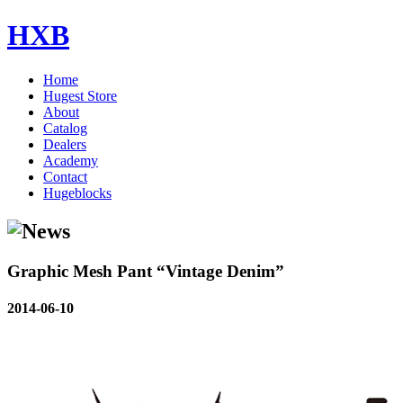
HXB
Home
Hugest Store
About
Catalog
Dealers
Academy
Contact
Hugeblocks
Graphic Mesh Pant “Vintage Denim”
2014-06-10