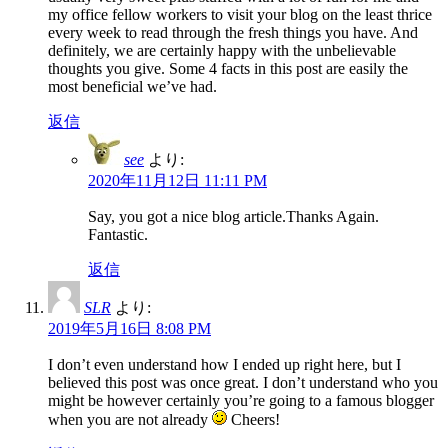
my office fellow workers to visit your blog on the least thrice
every week to read through the fresh things you have. And
definitely, we are certainly happy with the unbelievable
thoughts you give. Some 4 facts in this post are easily the
most beneficial we’ve had.
返信
see
より:
2020年11月12日 11:11 PM
Say, you got a nice blog article.Thanks Again.
Fantastic.
返信
SLR
より:
2019年5月16日 8:08 PM
I don’t even understand how I ended up right here, but I
believed this post was once great. I don’t understand who you
might be however certainly you’re going to a famous blogger
when you are not already
Cheers!