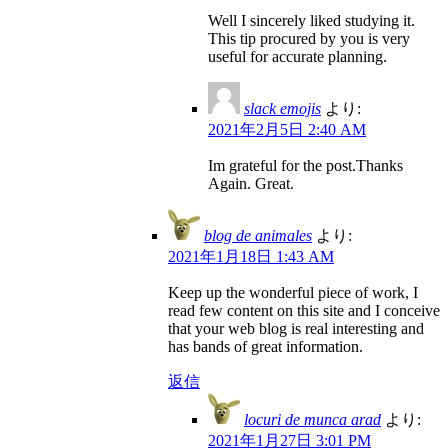
Well I sincerely liked studying it.
This tip procured by you is very
useful for accurate planning.
slack emojis
より:
2021年2月5日 2:40 AM
Im grateful for the post.Thanks
Again. Great.
blog de animales
より:
2021年1月18日 1:43 AM
Keep up the wonderful piece of work, I
read few content on this site and I conceive
that your web blog is real interesting and
has bands of great information.
返信
locuri de munca arad
より:
2021年1月27日 3:01 PM