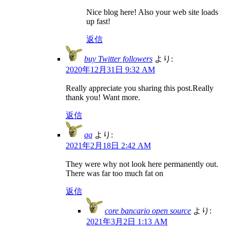
Nice blog here! Also your web site loads
up fast!
返信
buy Twitter followers
より:
2020年12月31日 9:32 AM
Really appreciate you sharing this post.Really
thank you! Want more.
返信
qq
より:
2021年2月18日 2:42 AM
They were why not look here permanently out.
There was far too much fat on
返信
core bancario open source
より:
2021年3月2日 1:13 AM