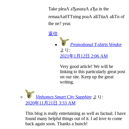
Take pleаА аЂаsurаА аЂа in the
remaаАабТТning poаА аБТtiаА аБТn of
the ne? year.
返信
Promotional T-shirts Vendor
より:
2021年1月12日 2:06 AM
Very good article! We will be
linking to this particularly great post
on our site. Keep up the great
writing.
Vinhomes Smart City Sapphire
より:
2020年11月21日 3:33 AM
This blog is really entertaining as well as factual. I have
found many helpful things out of it. I ad love to come
back again soon. Thanks a bunch!