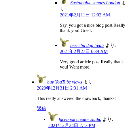
Sustainable venues London
よ
り:
2021年2月11日 12:02 AM
Say, you got a nice blog post.Really
thank you! Great.
best cbd dog treats
より:
2021年2月27日 6:39 AM
Very good article post.Really thank
you! Want more.
buy YouTube views
より:
2020年12月31日 2:31 AM
This really answered the drawback, thanks!
返信
facebook creator studio
より:
2021年2月24日 2:13 PM