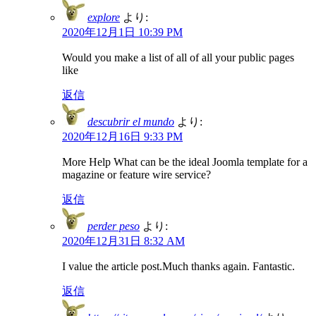
explore
より:
2020年12月1日 10:39 PM
Would you make a list of all of all your public pages
like
返信
descubrir el mundo
より:
2020年12月16日 9:33 PM
More Help What can be the ideal Joomla template for a
magazine or feature wire service?
返信
perder peso
より:
2020年12月31日 8:32 AM
I value the article post.Much thanks again. Fantastic.
返信