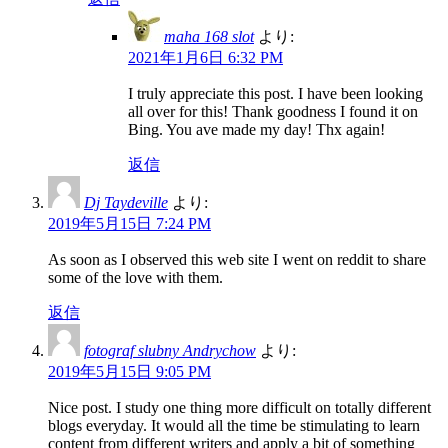
maha 168 slot
より:
2021年1月6日 6:32 PM
I truly appreciate this post. I have been looking
all over for this! Thank goodness I found it on
Bing. You ave made my day! Thx again!
返信
Dj Taydeville
より:
2019年5月15日 7:24 PM
As soon as I observed this web site I went on reddit to share
some of the love with them.
返信
fotograf slubny Andrychow
より:
2019年5月15日 9:05 PM
Nice post. I study one thing more difficult on totally different
blogs everyday. It would all the time be stimulating to learn
content from different writers and apply a bit of something