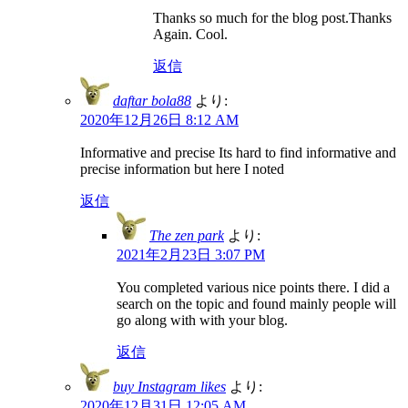
Thanks so much for the blog post.Thanks
Again. Cool.
返信
daftar bola88
より:
2020年12月26日 8:12 AM
Informative and precise Its hard to find informative and
precise information but here I noted
返信
The zen park
より:
2021年2月23日 3:07 PM
You completed various nice points there. I did a
search on the topic and found mainly people will
go along with with your blog.
返信
buy Instagram likes
より:
2020年12月31日 12:05 AM