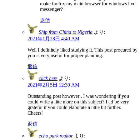
make firefox my main browser for windows live
messenger?
返信
Ship from China to Nigeria
より:
2021年1月28日 4:40 AM
Well I definitely liked studying it. This post procured by
you is very useful for proper planning.
返信
click here
より:
2021年2月5日 12:30 AM
Outstanding post however , I was wondering if you
could write a litte more on this subject? I ad be very
grateful if you could elaborate a little bit further.
Cheers!
返信
echo park realtor
より: