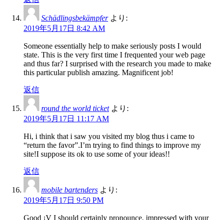
Schädlingsbekämpfer
より:
2019年5月17日 8:42 AM
Someone essentially help to make seriously posts I would
state. This is the very first time I frequented your web page
and thus far? I surprised with the research you made to make
this particular publish amazing. Magnificent job!
返信
round the world ticket
より:
2019年5月17日 11:17 AM
Hi, i think that i saw you visited my blog thus i came to
“return the favor”.I’m trying to find things to improve my
site!I suppose its ok to use some of your ideas!!
返信
mobile bartenders
より:
2019年5月17日 9:50 PM
Good ¡V I should certainly pronounce, impressed with your