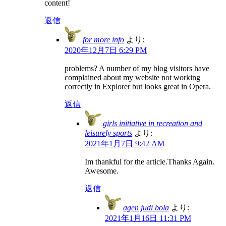
content!
返信
for more info
より:
2020年12月7日 6:29 PM
problems? A number of my blog visitors have
complained about my website not working
correctly in Explorer but looks great in Opera.
返信
girls initiative in recreation and
leisurely sports
より:
2021年1月7日 9:42 AM
Im thankful for the article.Thanks Again.
Awesome.
返信
agen judi bola
より:
2021年1月16日 11:31 PM