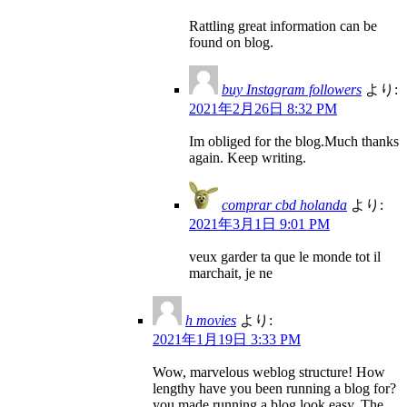
Rattling great information can be
found on blog.
buy Instagram followers
より:
2021年2月26日 8:32 PM
Im obliged for the blog.Much thanks
again. Keep writing.
comprar cbd holanda
より:
2021年3月1日 9:01 PM
veux garder ta que le monde tot il
marchait, je ne
h movies
より:
2021年1月19日 3:33 PM
Wow, marvelous weblog structure! How
lengthy have you been running a blog for?
you made running a blog look easy. The