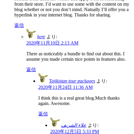
from their store. I’d want to use some with the content on my
blog whether or not you don’t mind. Natually I’ll offer you a
hyperlink in your internet blog. Thanks for sharing.
返信
here
より:
2020年11月10日 2:13 AM
There as noticeably a bundle to find out about this. I
assume you made certain nice points in features also.
返信
Tajikistan tour packages
より:
2020年11月24日 11:36 AM
I think this is a real great blog.Much thanks
again. Awesome.
返信
علاء الشريف
より:
2020年12月5日 5:33 PM