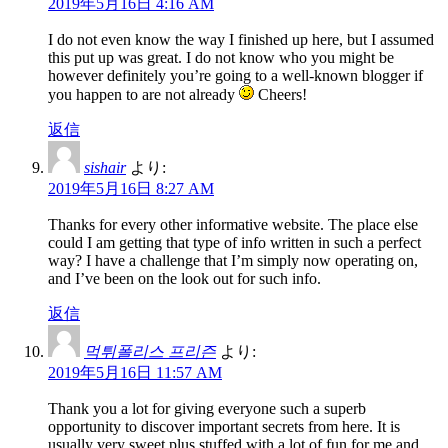
2019年5月16日 4:16 AM
I do not even know the way I finished up here, but I assumed
this put up was great. I do not know who you might be
however definitely you’re going to a well-known blogger if
you happen to are not already
Cheers!
返信
sishair
より:
2019年5月16日 8:27 AM
Thanks for every other informative website. The place else
could I am getting that type of info written in such a perfect
way? I have a challenge that I’m simply now operating on,
and I’ve been on the look out for such info.
返信
먹튀폴리스 프리즌
より:
2019年5月16日 11:57 AM
Thank you a lot for giving everyone such a superb
opportunity to discover important secrets from here. It is
usually very sweet plus stuffed with a lot of fun for me and