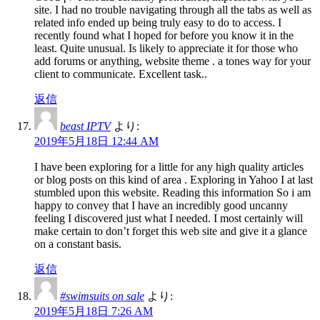
site. I had no trouble navigating through all the tabs as well as
related info ended up being truly easy to do to access. I
recently found what I hoped for before you know it in the
least. Quite unusual. Is likely to appreciate it for those who
add forums or anything, website theme . a tones way for your
client to communicate. Excellent task..
返信
beast IPTV
より:
2019年5月18日 12:44 AM
I have been exploring for a little for any high quality articles
or blog posts on this kind of area . Exploring in Yahoo I at last
stumbled upon this website. Reading this information So i am
happy to convey that I have an incredibly good uncanny
feeling I discovered just what I needed. I most certainly will
make certain to don’t forget this web site and give it a glance
on a constant basis.
返信
#swimsuits on sale
より:
2019年5月18日 7:26 AM