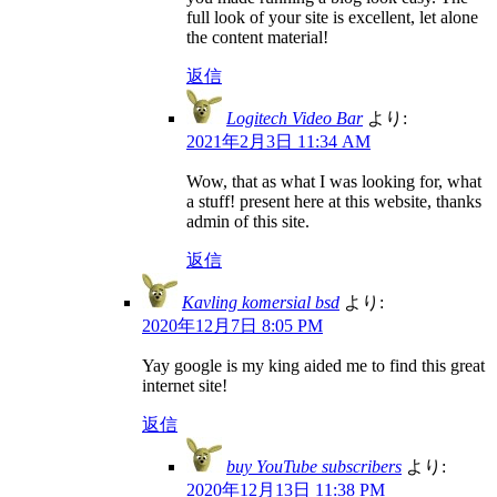
full look of your site is excellent, let alone
the content material!
返信
Logitech Video Bar
より:
2021年2月3日 11:34 AM
Wow, that as what I was looking for, what
a stuff! present here at this website, thanks
admin of this site.
返信
Kavling komersial bsd
より:
2020年12月7日 8:05 PM
Yay google is my king aided me to find this great
internet site!
返信
buy YouTube subscribers
より:
2020年12月13日 11:38 PM