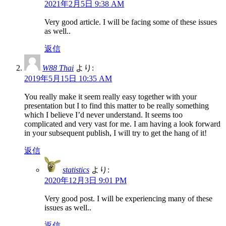
2021年2月5日 9:38 AM
Very good article. I will be facing some of these issues
as well..
返信
W88 Thai
より:
2019年5月15日 10:35 AM
You really make it seem really easy together with your
presentation but I to find this matter to be really something
which I believe I’d never understand. It seems too
complicated and very vast for me. I am having a look forward
in your subsequent publish, I will try to get the hang of it!
返信
statistics
より:
2020年12月3日 9:01 PM
Very good post. I will be experiencing many of these
issues as well..
返信