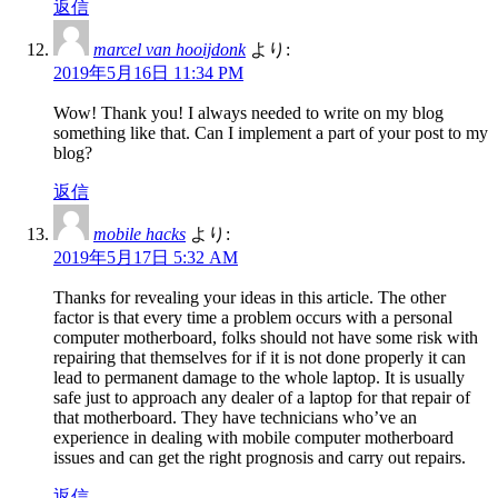
返信
marcel van hooijdonk
より:
2019年5月16日 11:34 PM
Wow! Thank you! I always needed to write on my blog
something like that. Can I implement a part of your post to my
blog?
返信
mobile hacks
より:
2019年5月17日 5:32 AM
Thanks for revealing your ideas in this article. The other
factor is that every time a problem occurs with a personal
computer motherboard, folks should not have some risk with
repairing that themselves for if it is not done properly it can
lead to permanent damage to the whole laptop. It is usually
safe just to approach any dealer of a laptop for that repair of
that motherboard. They have technicians who’ve an
experience in dealing with mobile computer motherboard
issues and can get the right prognosis and carry out repairs.
返信