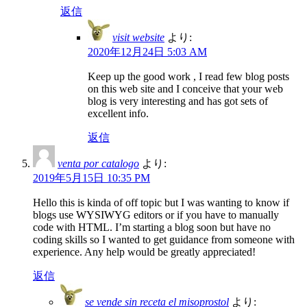
返信
visit website
より:
2020年12月24日 5:03 AM
Keep up the good work , I read few blog posts
on this web site and I conceive that your web
blog is very interesting and has got sets of
excellent info.
返信
venta por catalogo
より:
2019年5月15日 10:35 PM
Hello this is kinda of off topic but I was wanting to know if
blogs use WYSIWYG editors or if you have to manually
code with HTML. I’m starting a blog soon but have no
coding skills so I wanted to get guidance from someone with
experience. Any help would be greatly appreciated!
返信
se vende sin receta el misoprostol
より: