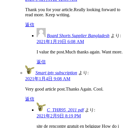
Thank you for your article.Really looking forward to
read more. Keep writing.
返信
Board Shorts Supplier Bangladesh
より:
2021年1月19日 6:08 AM
I value the post.Much thanks again. Want more.
返信
Smart iptv subscription
より:
2021年1月4日 9:08 AM
Very good article post.Thanks Again. Cool.
返信
C_THR95_2011 pdf
より:
2021年2月9日 8:19 PM
site de rencontre gratuit en belgique How do i