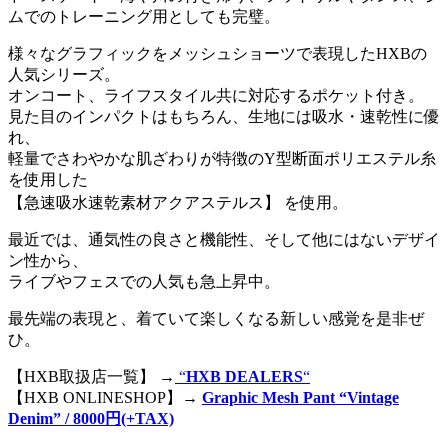
ムでのトレーニング用としても完璧。
様々なグラフィックをメッシュショーツで表現したHXBの
人気シリーズ。
オンコート、ライフスタイル共に対応するポケット付き。
見た目のインパクトはもちろん、生地には吸水・速乾性に優
れ、
軽量でさわやかな肌ざわりが特徴のY型断面ポリエステル糸
を使用した
【急速吸水速乾素材アクアステルス】 を使用。
最近では、通気性の良さと機能性、そして他にはないデザイ
ン性から、
ライブやフェスでの人気も急上昇中。
最先端の表現と、着ていて楽しくなる新しい感覚を是非ぜ
ひ。
【HXB取扱店一覧】 →
“
HXB DEALERS
“
【HXB ONLINESHOP】→
Graphic Mesh Pant “Vintage
Denim” / 8000円(+TAX)