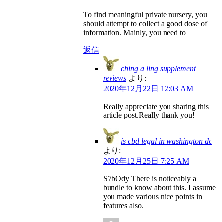
To find meaningful private nursery, you
should attempt to collect a good dose of
information. Mainly, you need to
返信
ching a ling supplement
reviews
より:
2020年12月22日 12:03 AM
Really appreciate you sharing this
article post.Really thank you!
is cbd legal in washington dc
より:
2020年12月25日 7:25 AM
S7bOdy There is noticeably a
bundle to know about this. I assume
you made various nice points in
features also.