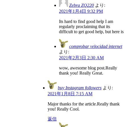
Zebra ZQ220
より:
2021年1月4日 9:32 PM
Its hard to find good help I am
regularly proclaiming that its
difficult to get good help, but here is
comprobar velocidad internet
より:
2021年2月3日 2:30 AM
wow, awesome blog post.Really
thank you! Really Great.
buy Instagram followers
より:
2021年1月8日 7:15 AM
Major thanks for the article.Really thank
you! Really Cool.
返信