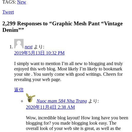
TAGS:
New
Tweet
2,299 Responses to “Graphic Mesh Pant “Vintage
Denim””
next
より:
2019年5月13日 10:32 PM
I simply want to mention I’m all new to blogging and truly
enjoyed this web blog. Most likely I’m likely to bookmark
your site . You surely come with good writings. Cheers for
revealing your web page.
返信
Nuoc mam 584 Nha Trang
より:
2020年11月4日 2:38 AM
Wow, incredible blog layout! How long have you been
blogging for? you made blogging look easy. The
overall look of your web site is great, as well as the