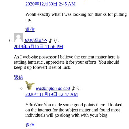
2020年12月30日 2:45 AM
Wohh exactly what I was looking for, thanks for putting
up.
返信
먹튀폴리스
より:
2019年5月15日 11:56 PM
As I web-site possessor I believe the content matter here is
rattling fantastic , appreciate it for your efforts. You should
keep it up forever! Best of luck.
返信
washington dc cbd
より:
2020年11月19日 12:47 AM
Y3uWmr You made some good points there. I looked
on the internet for the subject matter and found most
individuals will go along with with your blog.
返信