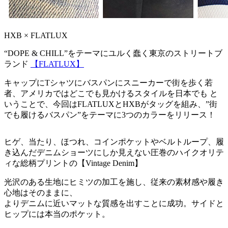
HXB × FLATLUX
“DOPE & CHILL”をテーマにユルく蠢く東京のストリートブ
ランド
【FLATLUX】
キャップにTシャツにバスパンにスニーカーで街を歩く若
者、アメリカではどこでも見かけるスタイルを日本でも と
いうことで、今回はFLATLUXとHXBがタッグを組み、”街
でも履けるバスパン”をテーマに3つのカラーをリリース！
ヒゲ、当たり、ほつれ、コインポケットやベルトループ、履
き込んだデニムショーツにしか見えない圧巻のハイクオリテ
ィな総柄プリントの【Vintage Denim】
光沢のある生地にヒミツの加工を施し、従来の素材感や履き
心地はそのままに、
よりデニムに近いマットな質感を出すことに成功。サイドと
ヒップには本当のポケット。