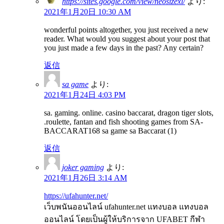
https://sites.google.com/view/neosizexl/
より:
2021年1月20日 10:30 AM
wonderful points altogether, you just received a new
reader. What would you suggest about your post that
you just made a few days in the past? Any certain?
返信
sa game
より:
2021年1月24日 4:03 PM
sa. gaming. online. casino baccarat, dragon tiger slots,
.roulette, fantan and fish shooting games from SA-
BACCARAT168 sa game sa Baccarat (1)
返信
joker gaming
より:
2021年1月26日 3:14 AM
https://ufahunter.net/
เว็บพนันออนไลน์ ufahunter.net แทงบอล แทงบอล
ออนไลน์ โดยเป็นผู้ให้บริการจาก UFABET กีฬา