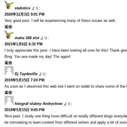
statistics
より:
2020年12月3日 9:01 PM
Very good post. I will be experiencing many of these issues as well..
返信
maha 168 slot
より:
2021年1月6日 6:32 PM
I truly appreciate this post. I have been looking all over for this! Thank go
Bing. You ave made my day! Thx again!
返信
Dj Taydeville
より:
2019年5月15日 7:24 PM
As soon as I observed this web site I went on reddit to share some of the 
返信
fotograf slubny Andrychow
より:
2019年5月15日 9:05 PM
Nice post. I study one thing more difficult on totally different blogs everyda
be stimulating to learn content from different writers and apply a bit of som