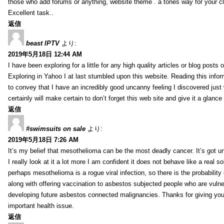
those who add forums or anything, website theme . a tones way for your c
Excellent task..
返信
beast IPTV
より:
2019年5月18日 12:44 AM
I have been exploring for a little for any high quality articles or blog posts o
Exploring in Yahoo I at last stumbled upon this website. Reading this info
to convey that I have an incredibly good uncanny feeling I discovered just
certainly will make certain to don’t forget this web site and give it a glanc
返信
#swimsuits on sale
より:
2019年5月18日 7:26 AM
It’s my belief that mesothelioma can be the most deadly cancer. It’s got u
I really look at it a lot more I am confident it does not behave like a real s
perhaps mesothelioma is a rogue viral infection, so there is the probability
along with offering vaccination to asbestos subjected people who are vulner
developing future asbestos connected malignancies. Thanks for giving your
important health issue.
返信