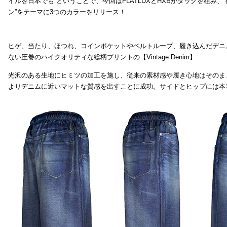
イルを日本でも ということで、今回はFLATLUXとHXBがタッグを組み、
ン”をテーマに3つのカラーをリリース！
ヒゲ、当たり、ほつれ、コインポケットやベルトループ、履き込んだデニ
ない圧巻のハイクオリティな総柄プリントの【Vintage Denim】
光沢のある生地にヒミツの加工を施し、従来の素材感や履き心地はそのま
よりデニムに近いマットな質感を出すことに成功。サイドとヒップには本