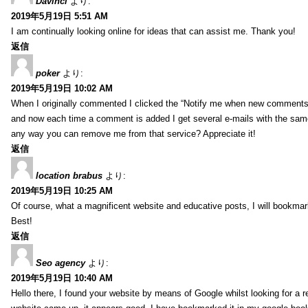
Davinci
より:
2019年5月19日 5:51 AM
I am continually looking online for ideas that can assist me. Thank you!
返信
poker
より:
2019年5月19日 10:02 AM
When I originally commented I clicked the “Notify me when new comment
and now each time a comment is added I get several e-mails with the sa
any way you can remove me from that service? Appreciate it!
返信
location brabus
より:
2019年5月19日 10:25 AM
Of course, what a magnificent website and educative posts, I will bookmark
Best!
返信
Seo agency
より:
2019年5月19日 10:40 AM
Hello there, I found your website by means of Google whilst looking for a r