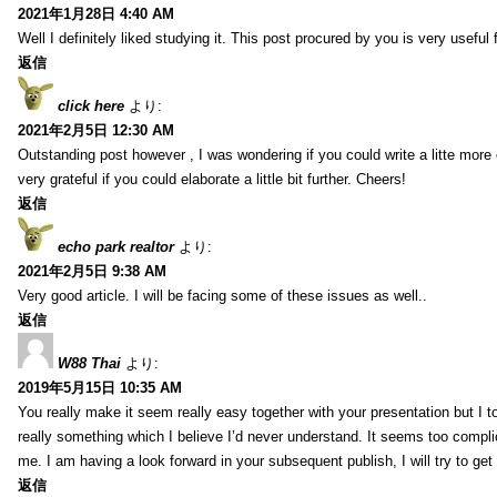
2021年1月28日 4:40 AM
Well I definitely liked studying it. This post procured by you is very useful 
返信
click here
より:
2021年2月5日 12:30 AM
Outstanding post however , I was wondering if you could write a litte more 
very grateful if you could elaborate a little bit further. Cheers!
返信
echo park realtor
より:
2021年2月5日 9:38 AM
Very good article. I will be facing some of these issues as well..
返信
W88 Thai
より:
2019年5月15日 10:35 AM
You really make it seem really easy together with your presentation but I to
really something which I believe I’d never understand. It seems too compli
me. I am having a look forward in your subsequent publish, I will try to get 
返信