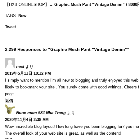
【HXB ONLINESHOP】→
Graphic Mesh Pant “Vintage Denim” / 800
TAGS:
New
Tweet
2,299 Responses to “Graphic Mesh Pant “Vintage Denim””
next
より:
2019年5月13日 10:32 PM
I simply want to mention I’m all new to blogging and truly enjoyed this web 
likely to bookmark your site . You surely come with good writings. Cheers 
page.
返信
Nuoc mam 584 Nha Trang
より:
2020年11月4日 2:38 AM
Wow, incredible blog layout! How long have you been blogging for? you ma
The overall look of your web site is great, as well as the content!