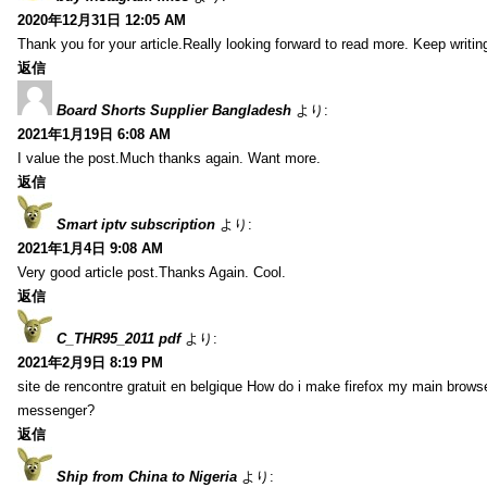
2020年12月31日 12:05 AM
Thank you for your article.Really looking forward to read more. Keep writin
返信
Board Shorts Supplier Bangladesh
より:
2021年1月19日 6:08 AM
I value the post.Much thanks again. Want more.
返信
Smart iptv subscription
より:
2021年1月4日 9:08 AM
Very good article post.Thanks Again. Cool.
返信
C_THR95_2011 pdf
より:
2021年2月9日 8:19 PM
site de rencontre gratuit en belgique How do i make firefox my main browse
messenger?
返信
Ship from China to Nigeria
より: