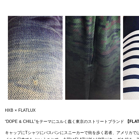
HXB × FLATLUX
“DOPE & CHILL”をテーマにユルく蠢く東京のストリートブランド
【FLA
キャップにTシャツにバスパンにスニーカーで街を歩く若者、アメリカで