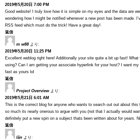
2019年5月20日 7:00 PM
Good website! I truly love how it is simple on my eyes and the data are wel
wondering how I might be notified whenever a new post has been made. I’v
RSS feed which must do the trick! Have a great day!
返信
m w88
より:
2019年5月20日 11:25 PM
Excellent weblog right here! Additionally your site quite a bit up fast! Wha
using? Can I am getting your associate hyperlink for your host? I want my
fast as yours lol
返信
Project Overview
より:
2019年5月21日 6:01 AM
This is the correct blog for anyone who wants to search out out about this
so much its nearly onerous to argue with you (not that I actually would 
definitely put a new spin on a subject thats been written about for years. Ni
返信
lån
より: