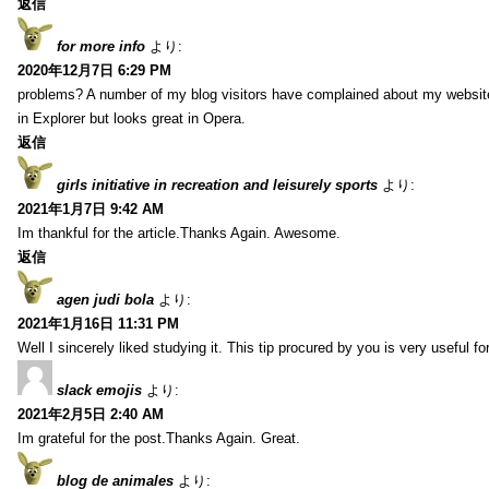
返信
for more info
より:
2020年12月7日 6:29 PM
problems? A number of my blog visitors have complained about my website
in Explorer but looks great in Opera.
返信
girls initiative in recreation and leisurely sports
より:
2021年1月7日 9:42 AM
Im thankful for the article.Thanks Again. Awesome.
返信
agen judi bola
より:
2021年1月16日 11:31 PM
Well I sincerely liked studying it. This tip procured by you is very useful f
slack emojis
より:
2021年2月5日 2:40 AM
Im grateful for the post.Thanks Again. Great.
blog de animales
より: