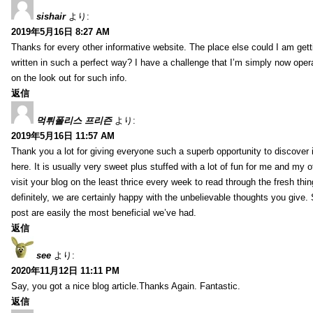
sishair
より:
2019年5月16日 8:27 AM
Thanks for every other informative website. The place else could I am getti
written in such a perfect way? I have a challenge that I’m simply now oper
on the look out for such info.
返信
먹튀폴리스 프리즌
より:
2019年5月16日 11:57 AM
Thank you a lot for giving everyone such a superb opportunity to discover
here. It is usually very sweet plus stuffed with a lot of fun for me and my o
visit your blog on the least thrice every week to read through the fresh th
definitely, we are certainly happy with the unbelievable thoughts you give.
post are easily the most beneficial we’ve had.
返信
see
より:
2020年11月12日 11:11 PM
Say, you got a nice blog article.Thanks Again. Fantastic.
返信