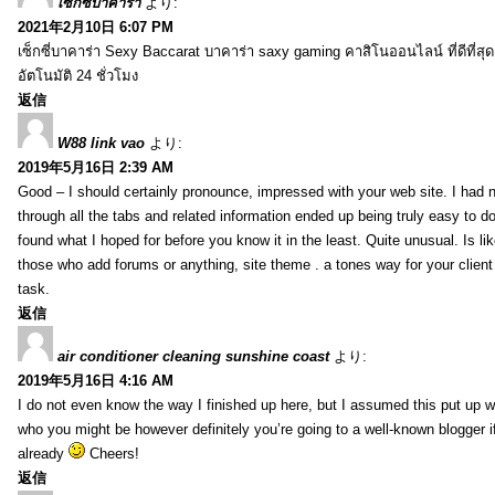
เซ็กซี่บาคาร่า
より:
2021年2月10日 6:07 PM
เซ็กซี่บาคาร่า Sexy Baccarat บาคาร่า saxy gaming คาสิโนออนไลน์ ที่ดีที่ส
อัตโนมัติ 24 ชั่วโมง
返信
W88 link vao
より:
2019年5月16日 2:39 AM
Good – I should certainly pronounce, impressed with your web site. I had n
through all the tabs and related information ended up being truly easy to do
found what I hoped for before you know it in the least. Quite unusual. Is like
those who add forums or anything, site theme . a tones way for your clien
task.
返信
air conditioner cleaning sunshine coast
より:
2019年5月16日 4:16 AM
I do not even know the way I finished up here, but I assumed this put up w
who you might be however definitely you’re going to a well-known blogger i
already
Cheers!
返信