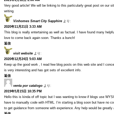
Very good article! We will be linking to this particularly great post on our s
writing.
Vinhomes Smart City Sapphire
より:
2020年11月21日 3:33 AM
This blog is really entertaining as well as factual. I have found many helpful
love to come back again soon. Thanks a bunch!
返信
visit website
より:
2020年12月24日 5:03 AM
Keep up the good work , I read few blog posts on this web site and I conce
is very interesting and has got sets of excellent info.
返信
venta por catalogo
より:
2019年5月15日 10:35 PM
Hello this is kinda of off topic but I was wanting to know if blogs use WYS
have to manually code with HTML. I’m starting a blog soon but have no cod
to get guidance from someone with experience. Any help would be greatly 
返信