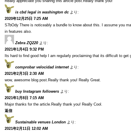
Really appreciate you sharing this article post.Really thank you!
is cbd legal in washington dc
より:
2020年12月25日 7:25 AM
S7bOdy There is noticeably a bundle to know about this. I assume you ma
in features also.
Zebra ZQ220
より:
2021年1月4日 9:32 PM
Its hard to find good help I am regularly proclaiming that its difficult to get
comprobar velocidad internet
より:
2021年2月3日 2:30 AM
wow, awesome blog post.Really thank you! Really Great.
buy Instagram followers
より:
2021年1月8日 7:15 AM
Major thanks for the article.Really thank you! Really Cool.
返信
Sustainable venues London
より:
2021年2月11日 12:02 AM