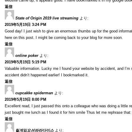
website came up, it appears good. I have bookmarked it in my google bo
返信
State of Origin 2019 live streaming
より:
2019年5月19日 3:24 PM
Good day! I just wish to give an enormous thumbs up for the good informa
here on this post. I might be coming back to your blog for more soon.
返信
online poker
より:
2019年5月19日 5:19 PM
Valuable information. Lucky me I found your website by accident, and I’m
accident didn’t happened earlier! I bookmarked it.
返信
cupcakke spiderman
より:
2019年5月19日 8:00 PM
Excellent read, I just passed this onto a colleague who was doing a little 
just bought me lunch as I found it for him smile Thus let me rephrase that
返信
릴게임오션파라다이스
より: