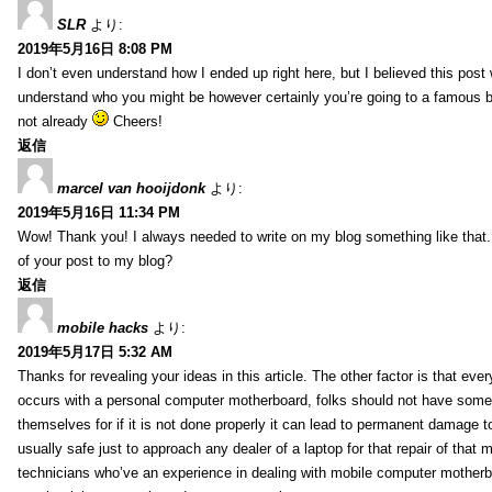
SLR
より:
2019年5月16日 8:08 PM
I don’t even understand how I ended up right here, but I believed this post 
understand who you might be however certainly you’re going to a famous 
not already
Cheers!
返信
marcel van hooijdonk
より:
2019年5月16日 11:34 PM
Wow! Thank you! I always needed to write on my blog something like that.
of your post to my blog?
返信
mobile hacks
より:
2019年5月17日 5:32 AM
Thanks for revealing your ideas in this article. The other factor is that eve
occurs with a personal computer motherboard, folks should not have some r
themselves for if it is not done properly it can lead to permanent damage to
usually safe just to approach any dealer of a laptop for that repair of tha
technicians who’ve an experience in dealing with mobile computer mother