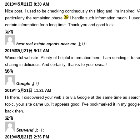
2019年5月21日 8:30 AM
Nice post. I used to be checking continuously this blog and I’m inspired! V
particularly the remaining phase
I handle such information much. I used 
certain information for a long time. Thank you and good luck.
返信
best real estate agents near me
より:
2019年5月21日 9:12 AM
Wonderful website. Plenty of helpful information here. I am sending it to 
sharing in delicious. And certainly, thanks to your sweat!
返信
Google
より:
2019年5月21日 11:21 AM
Hi there. I discovered your web site via Google at the same time as searc
topic, your site came up. It appears good. I’ve bookmarked it in my goog
back then.
返信
Starvend
より:
2019年5月21日 2:36 PM