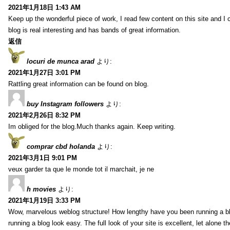
2021年1月18日 1:43 AM
Keep up the wonderful piece of work, I read few content on this site and I
blog is real interesting and has bands of great information.
返信
locuri de munca arad
より:
2021年1月27日 3:01 PM
Rattling great information can be found on blog.
buy Instagram followers
より:
2021年2月26日 8:32 PM
Im obliged for the blog.Much thanks again. Keep writing.
comprar cbd holanda
より:
2021年3月1日 9:01 PM
veux garder ta que le monde tot il marchait, je ne
h movies
より:
2021年1月19日 3:33 PM
Wow, marvelous weblog structure! How lengthy have you been running a b
running a blog look easy. The full look of your site is excellent, let alone t