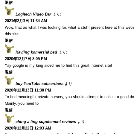
返信
Logitech Video Bar
より:
2021年2月3日 11:34 AM
Wow, that as what I was looking for, what a stuff! present here at this web
this site.
返信
Kavling komersial bsd
より:
2020年12月7日 8:05 PM
Yay google is my king aided me to find this great internet site!
返信
buy YouTube subscribers
より:
2020年12月13日 11:38 PM
To find meaningful private nursery, you should attempt to collect a good do
Mainly, you need to
返信
ching a ling supplement reviews
より:
2020年12月22日 12:03 AM