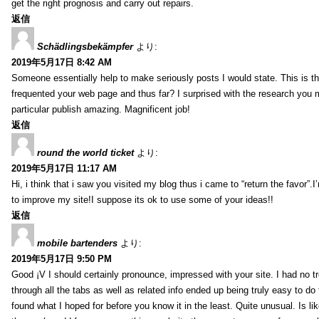
get the right prognosis and carry out repairs.
返信
Schädlingsbekämpfer
より:
2019年5月17日 8:42 AM
Someone essentially help to make seriously posts I would state. This is the
frequented your web page and thus far? I surprised with the research you
particular publish amazing. Magnificent job!
返信
round the world ticket
より:
2019年5月17日 11:17 AM
Hi, i think that i saw you visited my blog thus i came to “return the favor”.I’
to improve my site!I suppose its ok to use some of your ideas!!
返信
mobile bartenders
より:
2019年5月17日 9:50 PM
Good ¡V I should certainly pronounce, impressed with your site. I had no t
through all the tabs as well as related info ended up being truly easy to do
found what I hoped for before you know it in the least. Quite unusual. Is like