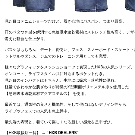
見た目はデニムショーツだけど、履き心地はバスパン。つまり最高。
汗のベタつき感を解消する急速吸水速乾素材はストレッチ性も高く、デザ
備えた斬新な仕上がり。
バスケはもちろん、デート、街使い、フェス、スノーボード・スケート・
ットサルやダンス、ジムでのトレーニング用としても完璧。
様々なグラフィックをメッシュショーツで表現したHXBの人気シリーズ。
オンコート、ライフスタイル共に対応するポケット付き。
見た目のインパクトはもちろん、生地には吸水・速乾性に優れ、
軽量でさわやかな肌ざわりが特徴のY型断面ポリエステル糸を使用した
【急速吸水速乾素材アクアステルス】 を使用。
最近では、通気性の良さと機能性、そして他にはないデザイン性から、
ライブやフェスでの人気も急上昇中。
最先端の表現と、着ていて楽しくなる新しい感覚を是非ぜひ。
【HXB取扱店一覧】 →
“
HXB DEALERS
“