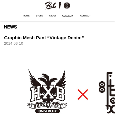
HXB
Home
Hugest
About
Academy
Contact
Store
Graphic Mesh Pant “Vintage Denim”
2014-06-10