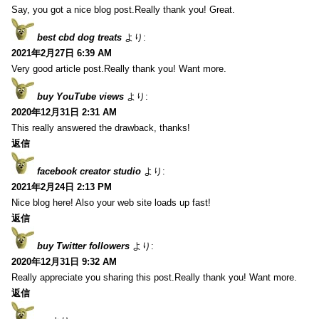
Say, you got a nice blog post.Really thank you! Great.
best cbd dog treats
より:
2021年2月27日 6:39 AM
Very good article post.Really thank you! Want more.
buy YouTube views
より:
2020年12月31日 2:31 AM
This really answered the drawback, thanks!
返信
facebook creator studio
より:
2021年2月24日 2:13 PM
Nice blog here! Also your web site loads up fast!
返信
buy Twitter followers
より:
2020年12月31日 9:32 AM
Really appreciate you sharing this post.Really thank you! Want more.
返信