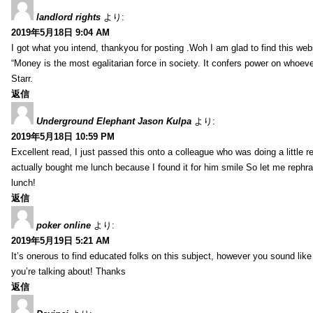
landlord rights
より:
2019年5月18日 9:04 AM
I got what you intend, thankyou for posting .Woh I am glad to find this web
“Money is the most egalitarian force in society. It confers power on whoeve
Starr.
返信
Underground Elephant Jason Kulpa
より:
2019年5月18日 10:59 PM
Excellent read, I just passed this onto a colleague who was doing a little 
actually bought me lunch because I found it for him smile So let me rephra
lunch!
返信
poker online
より:
2019年5月19日 5:21 AM
It’s onerous to find educated folks on this subject, however you sound lik
you’re talking about! Thanks
返信