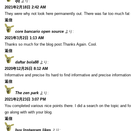
qq
より:
2021年2月18日 2:42 AM
They were why not look here permanently out. There was far too much fat
返信
core bancario open source
より:
2021年3月2日 1:13 AM
Thanks so much for the blog post.Thanks Again. Cool.
返信
daftar bola88
より:
2020年12月26日 8:12 AM
Informative and precise Its hard to find informative and precise information
返信
The zen park
より:
2021年2月23日 3:07 PM
You completed various nice points there. I did a search on the topic and fo
go along with with your blog.
返信
buy Instagram likes
より: