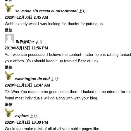
se vende sin receta el misoprostol
より:
2020年12月30日 2:45 AM
Wohh exactly what I was looking for, thanks for putting up.
返信
먹튀폴리스
より:
2019年5月15日 11:56 PM
As I web-site possessor I believe the content matter here is rattling fantasti
your efforts. You should keep it up forever! Best of luck.
返信
washington dc cbd
より:
2020年11月19日 12:47 AM
Y3uWmr You made some good points there. I looked on the internet for the
found most individuals will go along with with your blog.
返信
explore
より:
2020年12月1日 10:39 PM
Would you make a list of all of all your public pages like