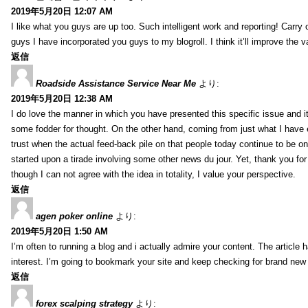
2019年5月20日 12:07 AM
I like what you guys are up too. Such intelligent work and reporting! Carry
guys I have incorporated you guys to my blogroll. I think it’ll improve the v
返信
Roadside Assistance Service Near Me
より:
2019年5月20日 12:38 AM
I do love the manner in which you have presented this specific issue and 
some fodder for thought. On the other hand, coming from just what I have e
trust when the actual feed-back pile on that people today continue to be on
started upon a tirade involving some other news du jour. Yet, thank you for 
though I can not agree with the idea in totality, I value your perspective.
返信
agen poker online
より:
2019年5月20日 1:50 AM
I’m often to running a blog and i actually admire your content. The article
interest. I’m going to bookmark your site and keep checking for brand new 
返信
forex scalping strategy
より: