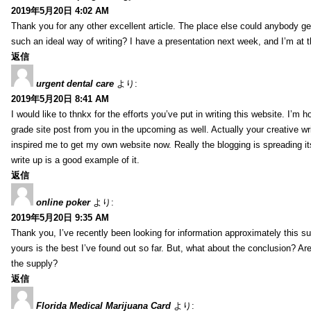
2019年5月20日 4:02 AM
Thank you for any other excellent article. The place else could anybody get 
such an ideal way of writing? I have a presentation next week, and I’m at t
返信
urgent dental care
より:
2019年5月20日 8:41 AM
I would like to thnkx for the efforts you’ve put in writing this website. I’m 
grade site post from you in the upcoming as well. Actually your creative wri
inspired me to get my own website now. Really the blogging is spreading it
write up is a good example of it.
返信
online poker
より:
2019年5月20日 9:35 AM
Thank you, I’ve recently been looking for information approximately this s
yours is the best I’ve found out so far. But, what about the conclusion? Ar
the supply?
返信
Florida Medical Marijuana Card
より: