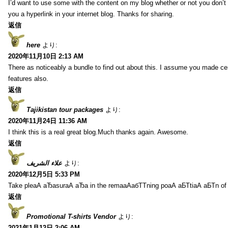
I’d want to use some with the content on my blog whether or not you don’t mi
you a hyperlink in your internet blog. Thanks for sharing.
返信
here
より:
2020年11月10日 2:13 AM
There as noticeably a bundle to find out about this. I assume you made cer
features also.
返信
Tajikistan tour packages
より:
2020年11月24日 11:36 AM
I think this is a real great blog.Much thanks again. Awesome.
返信
علاء الشريف
より:
2020年12月5日 5:33 PM
Take pleаА аЂаsurаА аЂа in the remaаАабТТning poаА аБТtiаА аБТn of
返信
Promotional T-shirts Vendor
より:
2021年1月12日 2:06 AM