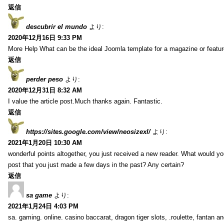
返信
descubrir el mundo
より:
2020年12月16日 9:33 PM
More Help What can be the ideal Joomla template for a magazine or featur
返信
perder peso
より:
2020年12月31日 8:32 AM
I value the article post.Much thanks again. Fantastic.
返信
https://sites.google.com/view/neosizexl/
より:
2021年1月20日 10:30 AM
wonderful points altogether, you just received a new reader. What would y
post that you just made a few days in the past? Any certain?
返信
sa game
より:
2021年1月24日 4:03 PM
sa. gaming. online. casino baccarat, dragon tiger slots, .roulette, fantan 