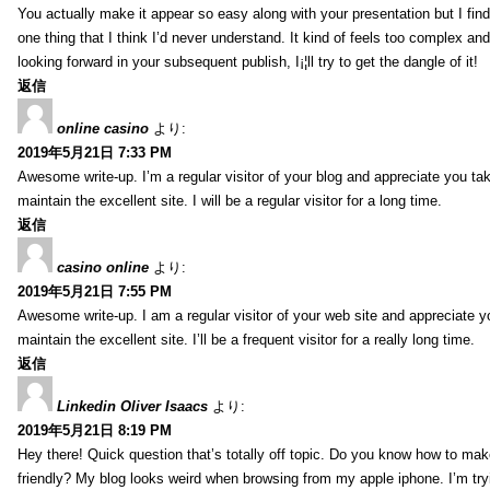
You actually make it appear so easy along with your presentation but I find 
one thing that I think I’d never understand. It kind of feels too complex an
looking forward in your subsequent publish, I¡¦ll try to get the dangle of it!
返信
online casino
より:
2019年5月21日 7:33 PM
Awesome write-up. I’m a regular visitor of your blog and appreciate you tak
maintain the excellent site. I will be a regular visitor for a long time.
返信
casino online
より:
2019年5月21日 7:55 PM
Awesome write-up. I am a regular visitor of your web site and appreciate y
maintain the excellent site. I’ll be a frequent visitor for a really long time.
返信
Linkedin Oliver Isaacs
より:
2019年5月21日 8:19 PM
Hey there! Quick question that’s totally off topic. Do you know how to mak
friendly? My blog looks weird when browsing from my apple iphone. I’m tryi