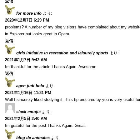
返信
for more info
より:
2020年12月7日 6:29 PM
problems? A number of my blog visitors have complained about my website
in Explorer but looks great in Opera.
返信
girls initiative in recreation and leisurely sports
より:
2021年1月7日 9:42 AM
Im thankful for the article.Thanks Again. Awesome.
返信
agen judi bola
より:
2021年1月16日 11:31 PM
Well I sincerely liked studying it. This tip procured by you is very useful f
slack emojis
より:
2021年2月5日 2:40 AM
Im grateful for the post.Thanks Again. Great.
blog de animales
より: