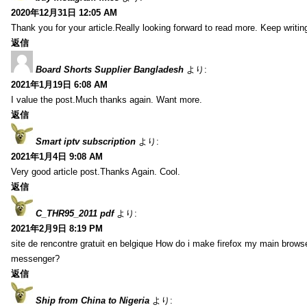
2020年12月31日 12:05 AM
Thank you for your article.Really looking forward to read more. Keep writin
返信
Board Shorts Supplier Bangladesh
より:
2021年1月19日 6:08 AM
I value the post.Much thanks again. Want more.
返信
Smart iptv subscription
より:
2021年1月4日 9:08 AM
Very good article post.Thanks Again. Cool.
返信
C_THR95_2011 pdf
より:
2021年2月9日 8:19 PM
site de rencontre gratuit en belgique How do i make firefox my main browse
messenger?
返信
Ship from China to Nigeria
より: