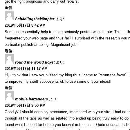
get the right prognosis and carry out repairs.
返信
Schädlingsbekämpfer
より:
2019年5月17日 8:42 AM
Someone essentially help to make seriously posts I would state. This is the
frequented your web page and thus far? I surprised with the research you
particular publish amazing. Magnificent job!
返信
round the world ticket
より:
2019年5月17日 11:17 AM
Hi, i think that i saw you visited my blog thus i came to “return the favor”.I’
to improve my site!I suppose its ok to use some of your ideas!!
返信
mobile bartenders
より:
2019年5月17日 9:50 PM
Good ¡V I should certainly pronounce, impressed with your site. I had no t
through all the tabs as well as related info ended up being truly easy to do
found what I hoped for before you know it in the least. Quite unusual. Is like