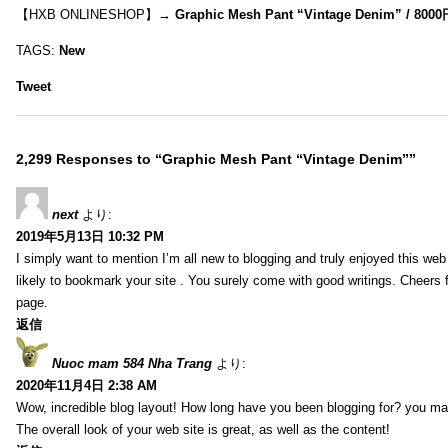
【HXB ONLINESHOP】→
Graphic Mesh Pant “Vintage Denim” / 800
TAGS:
New
Tweet
2,299 Responses to “Graphic Mesh Pant “Vintage Denim””
next
より:
2019年5月13日 10:32 PM
I simply want to mention I’m all new to blogging and truly enjoyed this web 
likely to bookmark your site . You surely come with good writings. Cheers 
page.
返信
Nuoc mam 584 Nha Trang
より:
2020年11月4日 2:38 AM
Wow, incredible blog layout! How long have you been blogging for? you ma
The overall look of your web site is great, as well as the content!