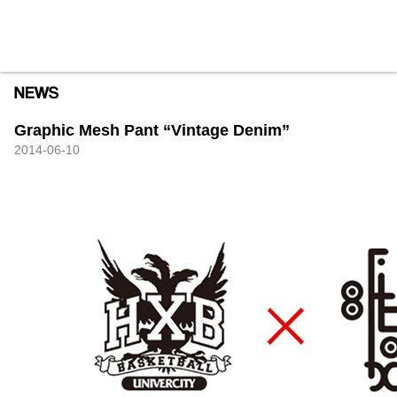
HXB
Home
Hugest
About
Academy
Contact
Store
Graphic Mesh Pant “Vintage Denim”
2014-06-10