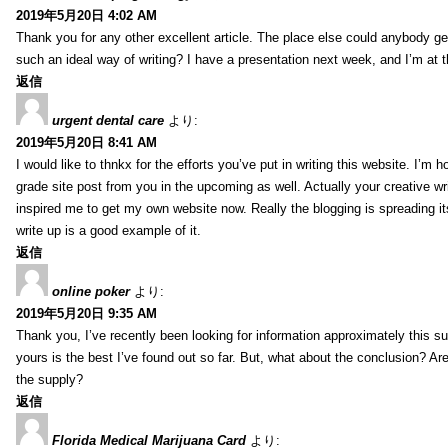
2019年5月20日 4:02 AM
Thank you for any other excellent article. The place else could anybody get 
such an ideal way of writing? I have a presentation next week, and I’m at t
返信
urgent dental care
より:
2019年5月20日 8:41 AM
I would like to thnkx for the efforts you’ve put in writing this website. I’m 
grade site post from you in the upcoming as well. Actually your creative wri
inspired me to get my own website now. Really the blogging is spreading it
write up is a good example of it.
返信
online poker
より:
2019年5月20日 9:35 AM
Thank you, I’ve recently been looking for information approximately this s
yours is the best I’ve found out so far. But, what about the conclusion? Ar
the supply?
返信
Florida Medical Marijuana Card
より: