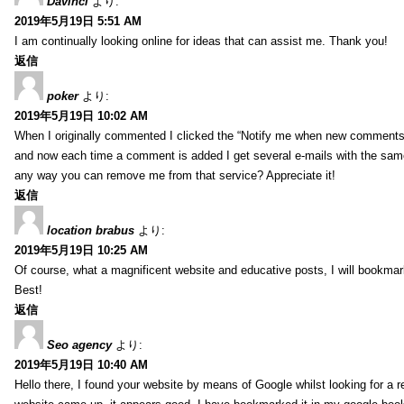
Davinci
より:
2019年5月19日 5:51 AM
I am continually looking online for ideas that can assist me. Thank you!
返信
poker
より:
2019年5月19日 10:02 AM
When I originally commented I clicked the “Notify me when new comment
and now each time a comment is added I get several e-mails with the sa
any way you can remove me from that service? Appreciate it!
返信
location brabus
より:
2019年5月19日 10:25 AM
Of course, what a magnificent website and educative posts, I will bookmark
Best!
返信
Seo agency
より:
2019年5月19日 10:40 AM
Hello there, I found your website by means of Google whilst looking for a r