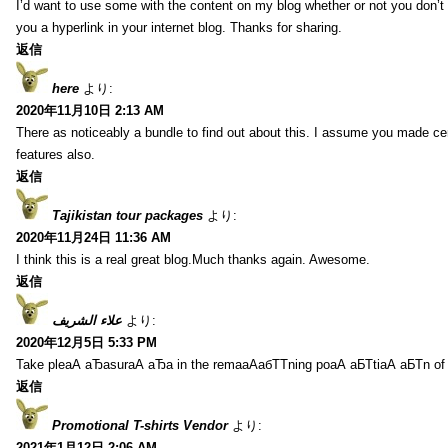
I’d want to use some with the content on my blog whether or not you don’t mi
you a hyperlink in your internet blog. Thanks for sharing.
返信
here
より:
2020年11月10日 2:13 AM
There as noticeably a bundle to find out about this. I assume you made cer
features also.
返信
Tajikistan tour packages
より:
2020年11月24日 11:36 AM
I think this is a real great blog.Much thanks again. Awesome.
返信
علاء الشريف
より:
2020年12月5日 5:33 PM
Take pleаА аЂаsurаА аЂа in the remaаАабТТning poаА аБТtiаА аБТn of
返信
Promotional T-shirts Vendor
より:
2021年1月12日 2:06 AM