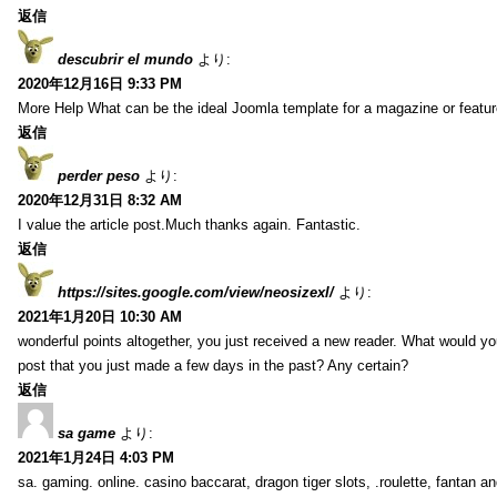
返信
descubrir el mundo
より:
2020年12月16日 9:33 PM
More Help What can be the ideal Joomla template for a magazine or featur
返信
perder peso
より:
2020年12月31日 8:32 AM
I value the article post.Much thanks again. Fantastic.
返信
https://sites.google.com/view/neosizexl/
より:
2021年1月20日 10:30 AM
wonderful points altogether, you just received a new reader. What would y
post that you just made a few days in the past? Any certain?
返信
sa game
より:
2021年1月24日 4:03 PM
sa. gaming. online. casino baccarat, dragon tiger slots, .roulette, fantan 