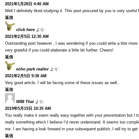
2021年1月28日 4:40 AM
Well I definitely liked studying it. This post procured by you is very useful 
返信
click here
より:
2021年2月5日 12:30 AM
Outstanding post however , I was wondering if you could write a litte more 
very grateful if you could elaborate a little bit further. Cheers!
返信
echo park realtor
より:
2021年2月5日 9:38 AM
Very good article. I will be facing some of these issues as well..
返信
W88 Thai
より:
2019年5月15日 10:35 AM
You really make it seem really easy together with your presentation but I to
really something which I believe I’d never understand. It seems too compli
me. I am having a look forward in your subsequent publish, I will try to get 
返信