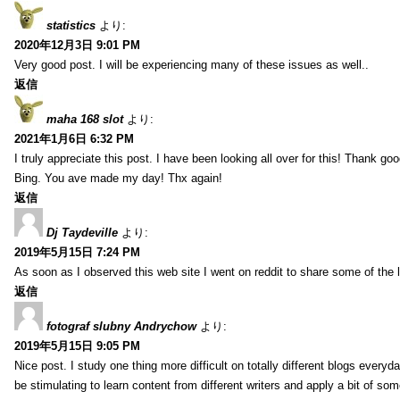
statistics
より:
2020年12月3日 9:01 PM
Very good post. I will be experiencing many of these issues as well..
返信
maha 168 slot
より:
2021年1月6日 6:32 PM
I truly appreciate this post. I have been looking all over for this! Thank go
Bing. You ave made my day! Thx again!
返信
Dj Taydeville
より:
2019年5月15日 7:24 PM
As soon as I observed this web site I went on reddit to share some of the 
返信
fotograf slubny Andrychow
より:
2019年5月15日 9:05 PM
Nice post. I study one thing more difficult on totally different blogs everyda
be stimulating to learn content from different writers and apply a bit of som