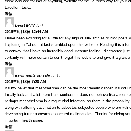
those who add forums or anything, website theme . a tones way for your c
Excellent task..
返信
beast IPTV
より:
2019年5月18日 12:44 AM
I have been exploring for a little for any high quality articles or blog posts o
Exploring in Yahoo I at last stumbled upon this website. Reading this info
to convey that I have an incredibly good uncanny feeling I discovered just
certainly will make certain to don’t forget this web site and give it a glanc
返信
#swimsuits on sale
より:
2019年5月18日 7:26 AM
It’s my belief that mesothelioma can be the most deadly cancer. It’s got u
I really look at it a lot more I am confident it does not behave like a real s
perhaps mesothelioma is a rogue viral infection, so there is the probability
along with offering vaccination to asbestos subjected people who are vulner
developing future asbestos connected malignancies. Thanks for giving your
important health issue.
返信