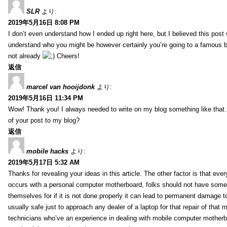
SLR
より:
2019年5月16日 8:08 PM
I don’t even understand how I ended up right here, but I believed this post 
understand who you might be however certainly you’re going to a famous 
not already
Cheers!
返信
marcel van hooijdonk
より:
2019年5月16日 11:34 PM
Wow! Thank you! I always needed to write on my blog something like that.
of your post to my blog?
返信
mobile hacks
より:
2019年5月17日 5:32 AM
Thanks for revealing your ideas in this article. The other factor is that eve
occurs with a personal computer motherboard, folks should not have some r
themselves for if it is not done properly it can lead to permanent damage to
usually safe just to approach any dealer of a laptop for that repair of tha
technicians who’ve an experience in dealing with mobile computer mother