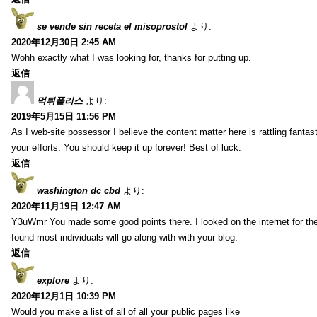
se vende sin receta el misoprostol
より:
2020年12月30日 2:45 AM
Wohh exactly what I was looking for, thanks for putting up.
返信
먹튀폴리스
より:
2019年5月15日 11:56 PM
As I web-site possessor I believe the content matter here is rattling fantasti
your efforts. You should keep it up forever! Best of luck.
返信
washington dc cbd
より:
2020年11月19日 12:47 AM
Y3uWmr You made some good points there. I looked on the internet for the
found most individuals will go along with with your blog.
返信
explore
より:
2020年12月1日 10:39 PM
Would you make a list of all of all your public pages like