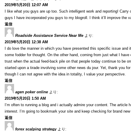
2019年5月20日 12:07 AM
I like what you guys are up too. Such intelligent work and reporting! Carry
guys I have incorporated you guys to my blogroll. I think it’ll improve the v
返信
Roadside Assistance Service Near Me
より:
2019年5月20日 12:38 AM
I do love the manner in which you have presented this specific issue and 
some fodder for thought. On the other hand, coming from just what I have e
trust when the actual feed-back pile on that people today continue to be on
started upon a tirade involving some other news du jour. Yet, thank you for 
though I can not agree with the idea in totality, I value your perspective.
返信
agen poker online
より:
2019年5月20日 1:50 AM
I’m often to running a blog and i actually admire your content. The article
interest. I’m going to bookmark your site and keep checking for brand new 
返信
forex scalping strategy
より: