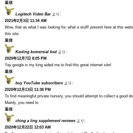
返信
Logitech Video Bar
より:
2021年2月3日 11:34 AM
Wow, that as what I was looking for, what a stuff! present here at this web
this site.
返信
Kavling komersial bsd
より:
2020年12月7日 8:05 PM
Yay google is my king aided me to find this great internet site!
返信
buy YouTube subscribers
より:
2020年12月13日 11:38 PM
To find meaningful private nursery, you should attempt to collect a good do
Mainly, you need to
返信
ching a ling supplement reviews
より:
2020年12月22日 12:03 AM