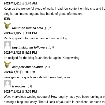
2021年1月18日 1:43 AM
Keep up the wonderful piece of work, I read few content on this site and I
blog is real interesting and has bands of great information.
返信
locuri de munca arad
より:
2021年1月27日 3:01 PM
Rattling great information can be found on blog.
buy Instagram followers
より:
2021年2月26日 8:32 PM
Im obliged for the blog.Much thanks again. Keep writing.
comprar cbd holanda
より:
2021年3月1日 9:01 PM
veux garder ta que le monde tot il marchait, je ne
h movies
より:
2021年1月19日 3:33 PM
Wow, marvelous weblog structure! How lengthy have you been running a b
running a blog look easy. The full look of your site is excellent, let alone t