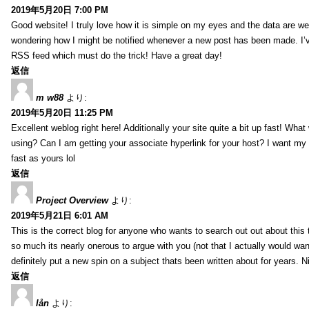
2019年5月20日 7:00 PM
Good website! I truly love how it is simple on my eyes and the data are wel
wondering how I might be notified whenever a new post has been made. I’v
RSS feed which must do the trick! Have a great day!
返信
m w88
より:
2019年5月20日 11:25 PM
Excellent weblog right here! Additionally your site quite a bit up fast! Wha
using? Can I am getting your associate hyperlink for your host? I want my
fast as yours lol
返信
Project Overview
より:
2019年5月21日 6:01 AM
This is the correct blog for anyone who wants to search out out about this
so much its nearly onerous to argue with you (not that I actually would 
definitely put a new spin on a subject thats been written about for years. Ni
返信
lån
より: