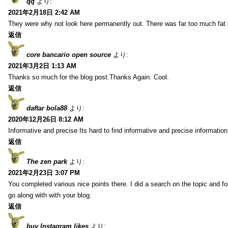
qq
より:
2021年2月18日 2:42 AM
They were why not look here permanently out. There was far too much fat
返信
core bancario open source
より:
2021年3月2日 1:13 AM
Thanks so much for the blog post.Thanks Again. Cool.
返信
daftar bola88
より:
2020年12月26日 8:12 AM
Informative and precise Its hard to find informative and precise information
返信
The zen park
より:
2021年2月23日 3:07 PM
You completed various nice points there. I did a search on the topic and fo
go along with with your blog.
返信
buy Instagram likes
より: