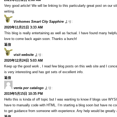
Very good article! We will be linking to this particularly great post on our s
writing.
Vinhomes Smart City Sapphire
より:
2020年11月21日 3:33 AM
This blog is really entertaining as well as factual. I have found many helpful
love to come back again soon. Thanks a bunch!
返信
visit website
より:
2020年12月24日 5:03 AM
Keep up the good work , I read few blog posts on this web site and I conce
is very interesting and has got sets of excellent info.
返信
venta por catalogo
より:
2019年5月15日 10:35 PM
Hello this is kinda of off topic but I was wanting to know if blogs use WYS
have to manually code with HTML. I’m starting a blog soon but have no cod
to get guidance from someone with experience. Any help would be greatly 
返信