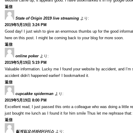
website came up, it appears good. I have bookmarked it in my google bo
返信
State of Origin 2019 live streaming
より:
2019年5月19日 3:24 PM
Good day! I just wish to give an enormous thumbs up for the good informa
here on this post. I might be coming back to your blog for more soon.
返信
online poker
より:
2019年5月19日 5:19 PM
Valuable information. Lucky me I found your website by accident, and I’m
accident didn’t happened earlier! I bookmarked it.
返信
cupcakke spiderman
より:
2019年5月19日 8:00 PM
Excellent read, I just passed this onto a colleague who was doing a little 
just bought me lunch as I found it for him smile Thus let me rephrase that
返信
릴게임오션파라다이스
より: