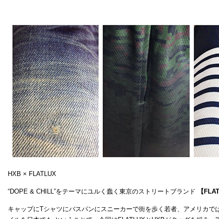
HXB × FLATLUX
“DOPE & CHILL”をテーマにユルく蠢く東京のストリートブランド
【FLA
キャップにTシャツにバスパンにスニーカーで街を歩く若者、アメリカで