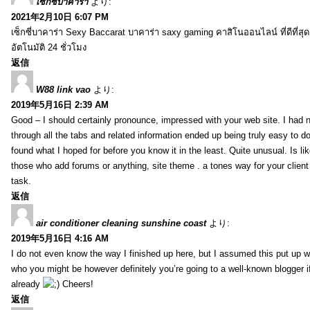
เซ็กซี่บาคาร่า
より:
2021年2月10日 6:07 PM
เซ็กซี่บาคาร่า Sexy Baccarat บาคาร่า saxy gaming คาสิโนออนไลน์ ที่ดีที่ส
อัตโนมัติ 24 ชั่วโมง
返信
W88 link vao
より:
2019年5月16日 2:39 AM
Good – I should certainly pronounce, impressed with your web site. I had n
through all the tabs and related information ended up being truly easy to do
found what I hoped for before you know it in the least. Quite unusual. Is like
those who add forums or anything, site theme . a tones way for your clien
task.
返信
air conditioner cleaning sunshine coast
より:
2019年5月16日 4:16 AM
I do not even know the way I finished up here, but I assumed this put up w
who you might be however definitely you’re going to a well-known blogger i
already
Cheers!
返信