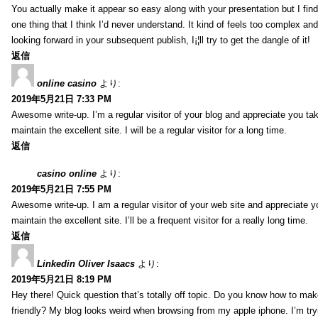
You actually make it appear so easy along with your presentation but I find 
one thing that I think I’d never understand. It kind of feels too complex an
looking forward in your subsequent publish, I¡¦ll try to get the dangle of it!
返信
online casino
より:
2019年5月21日 7:33 PM
Awesome write-up. I’m a regular visitor of your blog and appreciate you tak
maintain the excellent site. I will be a regular visitor for a long time.
返信
casino online
より:
2019年5月21日 7:55 PM
Awesome write-up. I am a regular visitor of your web site and appreciate y
maintain the excellent site. I’ll be a frequent visitor for a really long time.
返信
Linkedin Oliver Isaacs
より:
2019年5月21日 8:19 PM
Hey there! Quick question that’s totally off topic. Do you know how to mak
friendly? My blog looks weird when browsing from my apple iphone. I’m tryi