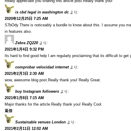
Really appreciate you sharing this article post.Really thank you!
is cbd legal in washington dc
より:
2020年12月25日 7:25 AM
S7bOdy There is noticeably a bundle to know about this. I assume you ma
in features also.
Zebra ZQ220
より:
2021年1月4日 9:32 PM
Its hard to find good help I am regularly proclaiming that its difficult to get
comprobar velocidad internet
より:
2021年2月3日 2:30 AM
wow, awesome blog post.Really thank you! Really Great.
buy Instagram followers
より:
2021年1月8日 7:15 AM
Major thanks for the article.Really thank you! Really Cool.
返信
Sustainable venues London
より:
2021年2月11日 12:02 AM