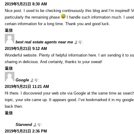
2019年5月21日 8:30 AM
Nice post. I used to be checking continuously this blog and I’m inspired! V
particularly the remaining phase
I handle such information much. I used 
certain information for a long time. Thank you and good luck.
返信
best real estate agents near me
より:
2019年5月21日 9:12 AM
Wonderful website. Plenty of helpful information here. I am sending it to 
sharing in delicious. And certainly, thanks to your sweat!
返信
Google
より:
2019年5月21日 11:21 AM
Hi there. I discovered your web site via Google at the same time as searc
topic, your site came up. It appears good. I’ve bookmarked it in my goog
back then.
返信
Starvend
より:
2019年5月21日 2:36 PM