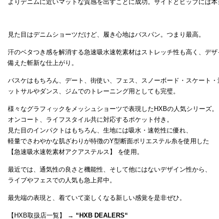
よりデニムに近いマットな質感を出すことに成功。サイドとヒップには本
見た目はデニムショーツだけど、履き心地はバスパン。つまり最高。
汗のベタつき感を解消する急速吸水速乾素材はストレッチ性も高く、デザ
備えた斬新な仕上がり。
バスケはもちろん、デート、街使い、フェス、スノーボード・スケート・
ットサルやダンス、ジムでのトレーニング用としても完璧。
様々なグラフィックをメッシュショーツで表現したHXBの人気シリーズ。
オンコート、ライフスタイル共に対応するポケット付き。
見た目のインパクトはもちろん、生地には吸水・速乾性に優れ、
軽量でさわやかな肌ざわりが特徴のY型断面ポリエステル糸を使用した
【急速吸水速乾素材アクアステルス】 を使用。
最近では、通気性の良さと機能性、そして他にはないデザイン性から、
ライブやフェスでの人気も急上昇中。
最先端の表現と、着ていて楽しくなる新しい感覚を是非ぜひ。
【HXB取扱店一覧】 →
“
HXB DEALERS
“