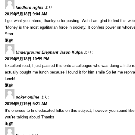
landlord rights
より:
2019年5月18日 9:04 AM
I got what you intend, thankyou for posting .Woh I am glad to find this web
“Money is the most egalitarian force in society. It confers power on whoeve
Starr.
返信
Underground Elephant Jason Kulpa
より:
2019年5月18日 10:59 PM
Excellent read, I just passed this onto a colleague who was doing a little 
actually bought me lunch because I found it for him smile So let me rephra
lunch!
返信
poker online
より:
2019年5月19日 5:21 AM
It’s onerous to find educated folks on this subject, however you sound lik
you’re talking about! Thanks
返信