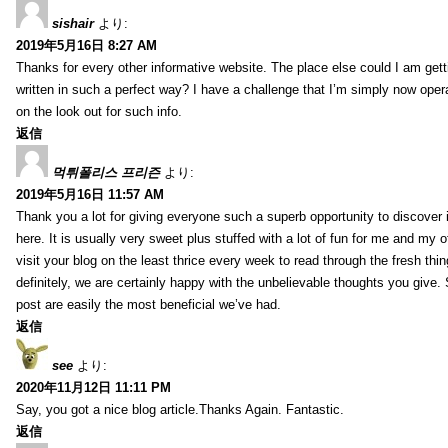
sishair
より:
2019年5月16日 8:27 AM
Thanks for every other informative website. The place else could I am getti
written in such a perfect way? I have a challenge that I’m simply now oper
on the look out for such info.
返信
먹튀폴리스 프리즌
より:
2019年5月16日 11:57 AM
Thank you a lot for giving everyone such a superb opportunity to discover
here. It is usually very sweet plus stuffed with a lot of fun for me and my o
visit your blog on the least thrice every week to read through the fresh th
definitely, we are certainly happy with the unbelievable thoughts you give.
post are easily the most beneficial we’ve had.
返信
see
より:
2020年11月12日 11:11 PM
Say, you got a nice blog article.Thanks Again. Fantastic.
返信