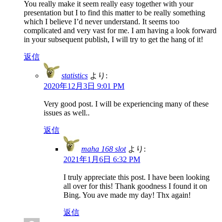
You really make it seem really easy together with your
presentation but I to find this matter to be really something
which I believe I’d never understand. It seems too
complicated and very vast for me. I am having a look forward
in your subsequent publish, I will try to get the hang of it!
返信
statistics
より:
2020年12月3日 9:01 PM
Very good post. I will be experiencing many of these
issues as well..
返信
maha 168 slot
より:
2021年1月6日 6:32 PM
I truly appreciate this post. I have been looking
all over for this! Thank goodness I found it on
Bing. You ave made my day! Thx again!
返信