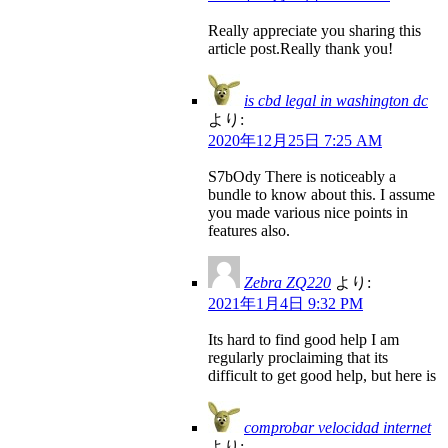
Really appreciate you sharing this
article post.Really thank you!
is cbd legal in washington dc
より:
2020年12月25日 7:25 AM
S7bOdy There is noticeably a
bundle to know about this. I assume
you made various nice points in
features also.
Zebra ZQ220
より:
2021年1月4日 9:32 PM
Its hard to find good help I am
regularly proclaiming that its
difficult to get good help, but here is
comprobar velocidad internet
より: