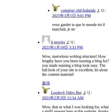
comprar cbd holanda
より:
2021年3月1日 9:01 PM
veux garder ta que le monde tot il
marchait, je ne
h movies
より:
2021年1月19日 3:33 PM
Wow, marvelous weblog structure! How
lengthy have you been running a blog for?
you made running a blog look easy. The
full look of your site is excellent, let alone
the content material!
返信
Logitech Video Bar
より:
2021年2月3日 11:34 AM
Wow, that as what I was looking for, what
a stuff! present here at this website, thanks