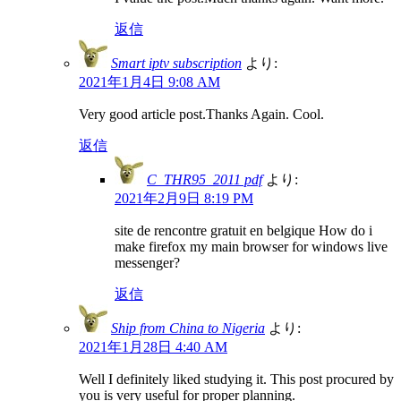
返信
Smart iptv subscription
より:
2021年1月4日 9:08 AM
Very good article post.Thanks Again. Cool.
返信
C_THR95_2011 pdf
より:
2021年2月9日 8:19 PM
site de rencontre gratuit en belgique How do i
make firefox my main browser for windows live
messenger?
返信
Ship from China to Nigeria
より:
2021年1月28日 4:40 AM
Well I definitely liked studying it. This post procured by
you is very useful for proper planning.