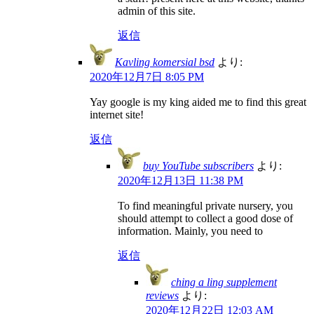
admin of this site.
返信
Kavling komersial bsd
より:
2020年12月7日 8:05 PM
Yay google is my king aided me to find this great
internet site!
返信
buy YouTube subscribers
より:
2020年12月13日 11:38 PM
To find meaningful private nursery, you
should attempt to collect a good dose of
information. Mainly, you need to
返信
ching a ling supplement
reviews
より:
2020年12月22日 12:03 AM