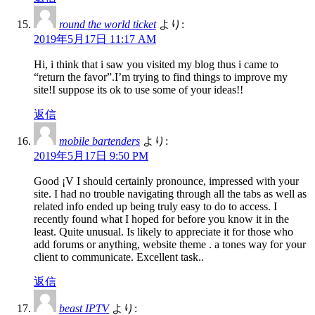
round the world ticket
より:
2019年5月17日 11:17 AM
Hi, i think that i saw you visited my blog thus i came to
“return the favor”.I’m trying to find things to improve my
site!I suppose its ok to use some of your ideas!!
返信
mobile bartenders
より:
2019年5月17日 9:50 PM
Good ¡V I should certainly pronounce, impressed with your
site. I had no trouble navigating through all the tabs as well as
related info ended up being truly easy to do to access. I
recently found what I hoped for before you know it in the
least. Quite unusual. Is likely to appreciate it for those who
add forums or anything, website theme . a tones way for your
client to communicate. Excellent task..
返信
beast IPTV
より: