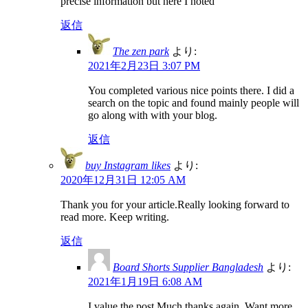
precise information but here I noted
返信
The zen park
より:
2021年2月23日 3:07 PM
You completed various nice points there. I did a
search on the topic and found mainly people will
go along with with your blog.
返信
buy Instagram likes
より:
2020年12月31日 12:05 AM
Thank you for your article.Really looking forward to
read more. Keep writing.
返信
Board Shorts Supplier Bangladesh
より:
2021年1月19日 6:08 AM
I value the post.Much thanks again. Want more.