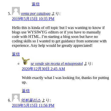
返信
venta por catalogo
より:
2019年5月15日 10:35 PM
Hello this is kinda of off topic but I was wanting to know if
blogs use WYSIWYG editors or if you have to manually
code with HTML. I’m starting a blog soon but have no
coding skills so I wanted to get guidance from someone with
experience. Any help would be greatly appreciated!
返信
se vende sin receta el misoprostol
より:
2020年12月30日 2:45 AM
Wohh exactly what I was looking for, thanks for putting
up.
返信
먹튀폴리스
より:
2019年5月15日 11:56 PM