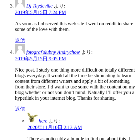
Dj Taydeville
より:
2019年5月15日 7:24 PM
As soon as I observed this web site I went on reddit to share
some of the love with them.
返信
fotograf slubny Andrychow
より:
2019年5月15日 9:05 PM
Nice post. I study one thing more difficult on totally different
blogs everyday. It would all the time be stimulating to learn
content from different writers and apply a bit of something
from their store. I’d want to use some with the content on my
blog whether or not you don’t mind. Natually I’ll offer you a
hyperlink in your internet blog. Thanks for sharing.
返信
here
より:
2020年11月10日 2:13 AM
There as noticeably a bundle to find out about this. I