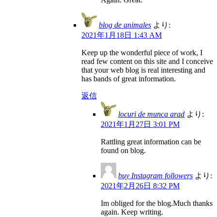
blog de animales
より:
2021年1月18日 1:43 AM
Keep up the wonderful piece of work, I
read few content on this site and I conceive
that your web blog is real interesting and
has bands of great information.
返信
locuri de munca arad
より:
2021年1月27日 3:01 PM
Rattling great information can be
found on blog.
buy Instagram followers
より:
2021年2月26日 8:32 PM
Im obliged for the blog.Much thanks
again. Keep writing.