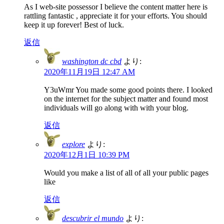
As I web-site possessor I believe the content matter here is
rattling fantastic , appreciate it for your efforts. You should
keep it up forever! Best of luck.
返信
washington dc cbd
より:
2020年11月19日 12:47 AM
Y3uWmr You made some good points there. I looked
on the internet for the subject matter and found most
individuals will go along with with your blog.
返信
explore
より:
2020年12月1日 10:39 PM
Would you make a list of all of all your public pages
like
返信
descubrir el mundo
より: