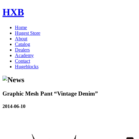
HXB
Home
Hugest Store
About
Catalog
Dealers
Academy
Contact
Hugeblocks
Graphic Mesh Pant “Vintage Denim”
2014-06-10