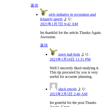
返信
girls initiative in recreation and
leisurely sports
より:
2021年1月7日 9:42 AM
Im thankful for the article.Thanks Again.
Awesome.
返信
agen judi bola
より:
2021年1月16日 11:31 PM
Well I sincerely liked studying it.
This tip procured by you is very
useful for accurate planning.
slack emojis
より:
2021年2月5日 2:40 AM
Im grateful for the post.Thanks
Again. Great.