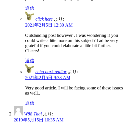
返信
click here
より:
2021年2月5日 12:30 AM
Outstanding post however , I was wondering if you
could write a litte more on this subject? I ad be very
grateful if you could elaborate a little bit further.
Cheers!
返信
echo park realtor
より:
2021年2月5日 9:38 AM
Very good article. I will be facing some of these issues
as well..
返信
W88 Thai
より:
2019年5月15日 10:35 AM