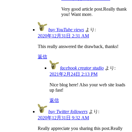
Very good article post.Really thank
you! Want more.
buy YouTube views
より:
2020年12月31日 2:31 AM
This really answered the drawback, thanks!
返信
facebook creator studio
より:
2021年2月24日 2:13 PM
Nice blog here! Also your web site loads
up fast!
返信
buy Twitter followers
より:
2020年12月31日 9:32 AM
Really appreciate you sharing this post.Really