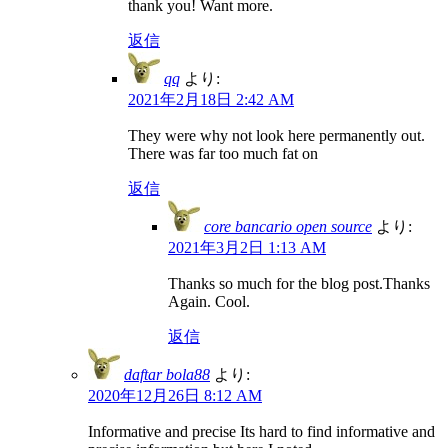
thank you! Want more.
返信
qq
より:
2021年2月18日 2:42 AM
They were why not look here permanently out.
There was far too much fat on
返信
core bancario open source
より:
2021年3月2日 1:13 AM
Thanks so much for the blog post.Thanks
Again. Cool.
返信
daftar bola88
より:
2020年12月26日 8:12 AM
Informative and precise Its hard to find informative and