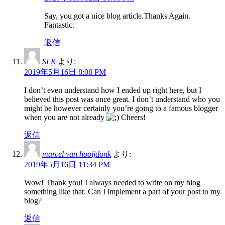
Say, you got a nice blog article.Thanks Again.
Fantastic.
返信
SLR
より:
2019年5月16日 8:08 PM
I don’t even understand how I ended up right here, but I
believed this post was once great. I don’t understand who you
might be however certainly you’re going to a famous blogger
when you are not already
Cheers!
返信
marcel van hooijdonk
より:
2019年5月16日 11:34 PM
Wow! Thank you! I always needed to write on my blog
something like that. Can I implement a part of your post to my
blog?
返信