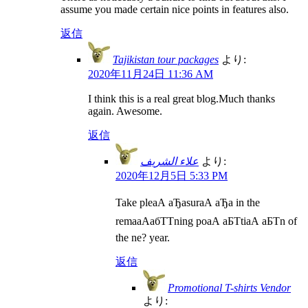
assume you made certain nice points in features also.
返信
Tajikistan tour packages
より:
2020年11月24日 11:36 AM
I think this is a real great blog.Much thanks
again. Awesome.
返信
علاء الشريف
より:
2020年12月5日 5:33 PM
Take pleаА аЂаsurаА аЂа in the
remaаАабТТning poаА аБТtiаА аБТn of
the ne? year.
返信
Promotional T-shirts Vendor
より: