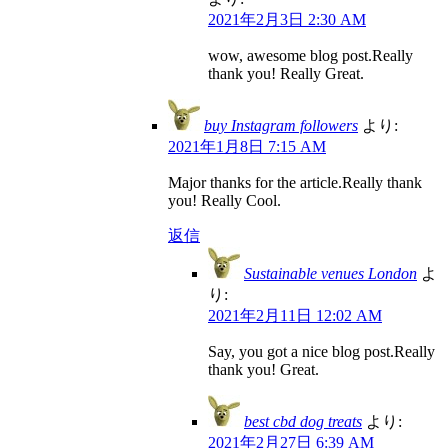
2021年2月3日 2:30 AM
wow, awesome blog post.Really
thank you! Really Great.
buy Instagram followers
より:
2021年1月8日 7:15 AM
Major thanks for the article.Really thank
you! Really Cool.
返信
Sustainable venues London
よ
り:
2021年2月11日 12:02 AM
Say, you got a nice blog post.Really
thank you! Great.
best cbd dog treats
より:
2021年2月27日 6:39 AM