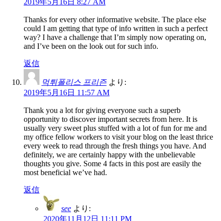
2019年5月16日 8:27 AM
Thanks for every other informative website. The place else
could I am getting that type of info written in such a perfect
way? I have a challenge that I’m simply now operating on,
and I’ve been on the look out for such info.
返信
먹튀폴리스 프리즌
より:
2019年5月16日 11:57 AM
Thank you a lot for giving everyone such a superb
opportunity to discover important secrets from here. It is
usually very sweet plus stuffed with a lot of fun for me and
my office fellow workers to visit your blog on the least thrice
every week to read through the fresh things you have. And
definitely, we are certainly happy with the unbelievable
thoughts you give. Some 4 facts in this post are easily the
most beneficial we’ve had.
返信
see
より:
2020年11月12日 11:11 PM