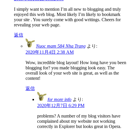
I simply want to mention I’m all new to blogging and truly
enjoyed this web blog. Most likely I’m likely to bookmark
your site . You surely come with good writings. Cheers for
revealing your web page.
返信
Nuoc mam 584 Nha Trang
より:
2020年11月4日 2:38 AM
Wow, incredible blog layout! How long have you been
blogging for? you made blogging look easy. The
overall look of your web site is great, as well as the
content!
返信
for more info
より:
2020年12月7日 6:29 PM
problems? A number of my blog visitors have
complained about my website not working
correctly in Explorer but looks great in Opera.