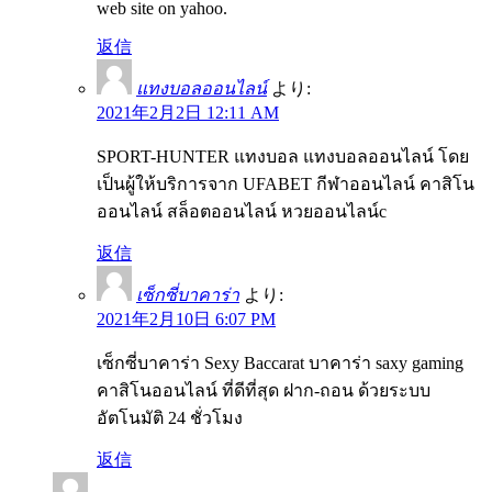
web site on yahoo.
返信
แทงบอลออนไลน์
より:
2021年2月2日 12:11 AM
SPORT-HUNTER แทงบอล แทงบอลออนไลน์ โดย
เป็นผู้ให้บริการจาก UFABET กีฬาออนไลน์ คาสิโน
ออนไลน์ สล็อตออนไลน์ หวยออนไลน์c
返信
เซ็กซี่บาคาร่า
より:
2021年2月10日 6:07 PM
เซ็กซี่บาคาร่า Sexy Baccarat บาคาร่า saxy gaming
คาสิโนออนไลน์ ที่ดีที่สุด ฝาก-ถอน ด้วยระบบ
อัตโนมัติ 24 ชั่วโมง
返信