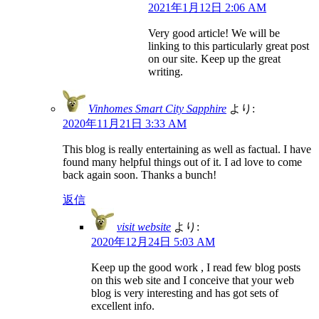
2021年1月12日 2:06 AM
Very good article! We will be
linking to this particularly great post
on our site. Keep up the great
writing.
Vinhomes Smart City Sapphire
より:
2020年11月21日 3:33 AM
This blog is really entertaining as well as factual. I have
found many helpful things out of it. I ad love to come
back again soon. Thanks a bunch!
返信
visit website
より:
2020年12月24日 5:03 AM
Keep up the good work , I read few blog posts
on this web site and I conceive that your web
blog is very interesting and has got sets of
excellent info.