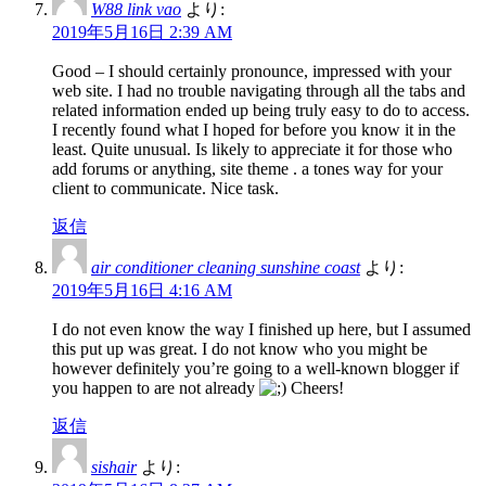
W88 link vao
より:
2019年5月16日 2:39 AM
Good – I should certainly pronounce, impressed with your
web site. I had no trouble navigating through all the tabs and
related information ended up being truly easy to do to access.
I recently found what I hoped for before you know it in the
least. Quite unusual. Is likely to appreciate it for those who
add forums or anything, site theme . a tones way for your
client to communicate. Nice task.
返信
air conditioner cleaning sunshine coast
より:
2019年5月16日 4:16 AM
I do not even know the way I finished up here, but I assumed
this put up was great. I do not know who you might be
however definitely you’re going to a well-known blogger if
you happen to are not already
Cheers!
返信
sishair
より: