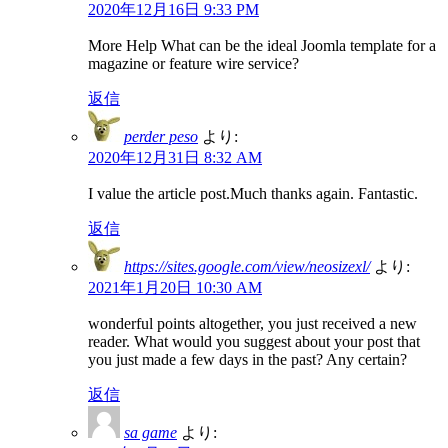
2020年12月16日 9:33 PM
More Help What can be the ideal Joomla template for a
magazine or feature wire service?
返信
perder peso
より:
2020年12月31日 8:32 AM
I value the article post.Much thanks again. Fantastic.
返信
https://sites.google.com/view/neosizexl/
より:
2021年1月20日 10:30 AM
wonderful points altogether, you just received a new
reader. What would you suggest about your post that
you just made a few days in the past? Any certain?
返信
sa game
より: