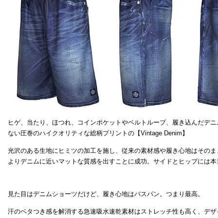
ヒゲ、当たり、ほつれ、コインポケットやベルトループ、履き込んだデニ
ない圧巻のハイクオリティな総柄プリントの【Vintage Denim】
光沢のある生地にヒミツの加工を施し、従来の素材感や履き心地はそのま
よりデニムに近いマットな質感を出すことに成功。サイドとヒップには本
見た目はデニムショーツだけど、履き心地はバスパン。つまり最高。
汗のベタつき感を解消する急速吸水速乾素材はストレッチ性も高く、デザ