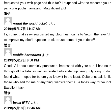
frequented your web page and thus far? I surprised with the research you
particular publish amazing. Magnificent job!
返信
round the world ticket
より:
2019年5月17日 11:17 AM
Hi, i think that i saw you visited my blog thus i came to “return the favor”.I’
to improve my site!I suppose its ok to use some of your ideas!!
返信
mobile bartenders
より:
2019年5月17日 9:50 PM
Good ¡V I should certainly pronounce, impressed with your site. I had no t
through all the tabs as well as related info ended up being truly easy to do
found what I hoped for before you know it in the least. Quite unusual. Is like
those who add forums or anything, website theme . a tones way for your c
Excellent task..
返信
beast IPTV
より:
2019年5月18日 12:44 AM