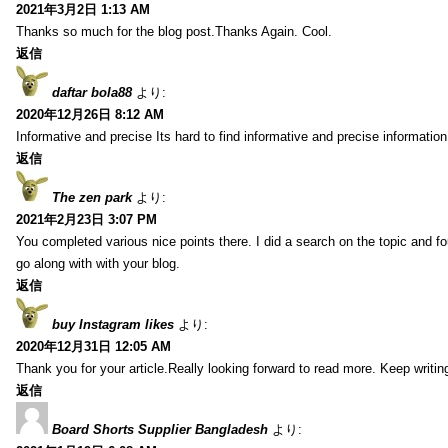
2021年3月2日 1:13 AM
Thanks so much for the blog post.Thanks Again. Cool.
返信
daftar bola88
より:
2020年12月26日 8:12 AM
Informative and precise Its hard to find informative and precise information
返信
The zen park
より:
2021年2月23日 3:07 PM
You completed various nice points there. I did a search on the topic and fo
go along with with your blog.
返信
buy Instagram likes
より:
2020年12月31日 12:05 AM
Thank you for your article.Really looking forward to read more. Keep writin
返信
Board Shorts Supplier Bangladesh
より: