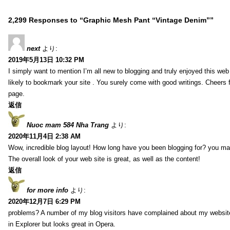
2,299 Responses to “Graphic Mesh Pant “Vintage Denim””
next
より:
2019年5月13日 10:32 PM
I simply want to mention I’m all new to blogging and truly enjoyed this web 
likely to bookmark your site . You surely come with good writings. Cheers 
page.
返信
Nuoc mam 584 Nha Trang
より:
2020年11月4日 2:38 AM
Wow, incredible blog layout! How long have you been blogging for? you ma
The overall look of your web site is great, as well as the content!
返信
for more info
より:
2020年12月7日 6:29 PM
problems? A number of my blog visitors have complained about my website
in Explorer but looks great in Opera.