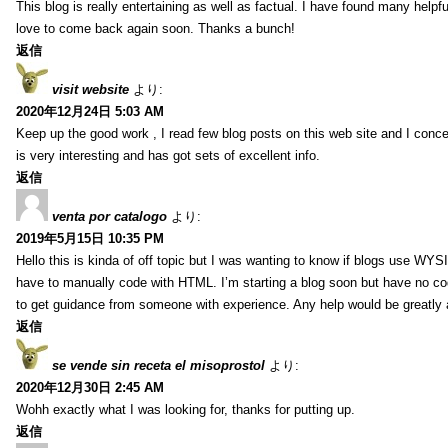
This blog is really entertaining as well as factual. I have found many helpful
love to come back again soon. Thanks a bunch!
返信
visit website
より:
2020年12月24日 5:03 AM
Keep up the good work , I read few blog posts on this web site and I conce
is very interesting and has got sets of excellent info.
返信
venta por catalogo
より:
2019年5月15日 10:35 PM
Hello this is kinda of off topic but I was wanting to know if blogs use WYS
have to manually code with HTML. I’m starting a blog soon but have no cod
to get guidance from someone with experience. Any help would be greatly 
返信
se vende sin receta el misoprostol
より:
2020年12月30日 2:45 AM
Wohh exactly what I was looking for, thanks for putting up.
返信