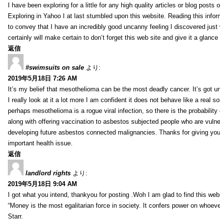
I have been exploring for a little for any high quality articles or blog posts o
Exploring in Yahoo I at last stumbled upon this website. Reading this info
to convey that I have an incredibly good uncanny feeling I discovered just
certainly will make certain to don’t forget this web site and give it a glanc
返信
#swimsuits on sale
より:
2019年5月18日 7:26 AM
It’s my belief that mesothelioma can be the most deadly cancer. It’s got u
I really look at it a lot more I am confident it does not behave like a real s
perhaps mesothelioma is a rogue viral infection, so there is the probability
along with offering vaccination to asbestos subjected people who are vulner
developing future asbestos connected malignancies. Thanks for giving your
important health issue.
返信
landlord rights
より:
2019年5月18日 9:04 AM
I got what you intend, thankyou for posting .Woh I am glad to find this web
“Money is the most egalitarian force in society. It confers power on whoeve
Starr.