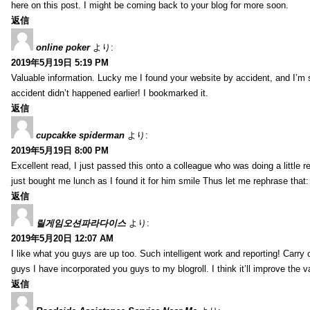
here on this post. I might be coming back to your blog for more soon.
返信
online poker
より:
2019年5月19日 5:19 PM
Valuable information. Lucky me I found your website by accident, and I’m
accident didn’t happened earlier! I bookmarked it.
返信
cupcakke spiderman
より:
2019年5月19日 8:00 PM
Excellent read, I just passed this onto a colleague who was doing a little 
just bought me lunch as I found it for him smile Thus let me rephrase that
返信
릴게임오션파라다이스
より:
2019年5月20日 12:07 AM
I like what you guys are up too. Such intelligent work and reporting! Carry
guys I have incorporated you guys to my blogroll. I think it’ll improve the v
返信