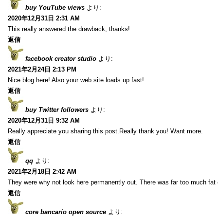
buy YouTube views
より:
2020年12月31日 2:31 AM
This really answered the drawback, thanks!
返信
facebook creator studio
より:
2021年2月24日 2:13 PM
Nice blog here! Also your web site loads up fast!
返信
buy Twitter followers
より:
2020年12月31日 9:32 AM
Really appreciate you sharing this post.Really thank you! Want more.
返信
qq
より:
2021年2月18日 2:42 AM
They were why not look here permanently out. There was far too much fat
返信
core bancario open source
より: