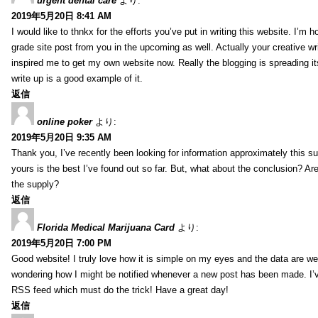
urgent dental care
より:
2019年5月20日 8:41 AM
I would like to thnkx for the efforts you’ve put in writing this website. I’m 
grade site post from you in the upcoming as well. Actually your creative wri
inspired me to get my own website now. Really the blogging is spreading it
write up is a good example of it.
返信
online poker
より:
2019年5月20日 9:35 AM
Thank you, I’ve recently been looking for information approximately this s
yours is the best I’ve found out so far. But, what about the conclusion? Ar
the supply?
返信
Florida Medical Marijuana Card
より:
2019年5月20日 7:00 PM
Good website! I truly love how it is simple on my eyes and the data are wel
wondering how I might be notified whenever a new post has been made. I’v
RSS feed which must do the trick! Have a great day!
返信