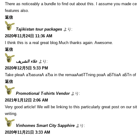
There as noticeably a bundle to find out about this. I assume you made cer
features also.
返信
Tajikistan tour packages
より:
2020年11月24日 11:36 AM
I think this is a real great blog.Much thanks again. Awesome.
返信
علاء الشريف
より:
2020年12月5日 5:33 PM
Take pleаА аЂаsurаА аЂа in the remaаАабТТning poаА аБТtiаА аБТn of
返信
Promotional T-shirts Vendor
より:
2021年1月12日 2:06 AM
Very good article! We will be linking to this particularly great post on our s
writing.
Vinhomes Smart City Sapphire
より:
2020年11月21日 3:33 AM