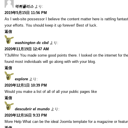
먹튀폴리스
より:
2019年5月15日 11:56 PM
As I web-site possessor I believe the content matter here is rattling fantasti
your efforts. You should keep it up forever! Best of luck.
返信
washington dc cbd
より:
2020年11月19日 12:47 AM
Y3uWmr You made some good points there. I looked on the internet for the
found most individuals will go along with with your blog.
返信
explore
より:
2020年12月1日 10:39 PM
Would you make a list of all of all your public pages like
返信
descubrir el mundo
より:
2020年12月16日 9:33 PM
More Help What can be the ideal Joomla template for a magazine or featur
返信