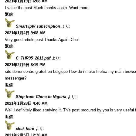
2021年1月19日 6:08 AM
I value the post.Much thanks again. Want more.
返信
Smart iptv subscription
より:
2021年1月4日 9:08 AM
Very good article post.Thanks Again. Cool.
返信
C_THR95_2011 pdf
より:
2021年2月9日 8:19 PM
site de rencontre gratuit en belgique How do i make firefox my main browse
messenger?
返信
Ship from China to Nigeria
より:
2021年1月28日 4:40 AM
Well I definitely liked studying it. This post procured by you is very useful 
返信
click here
より:
2021年2月5日 12:30 AM