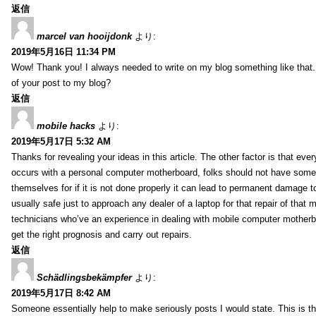
返信
marcel van hooijdonk
より:
2019年5月16日 11:34 PM
Wow! Thank you! I always needed to write on my blog something like that.
of your post to my blog?
返信
mobile hacks
より:
2019年5月17日 5:32 AM
Thanks for revealing your ideas in this article. The other factor is that eve
occurs with a personal computer motherboard, folks should not have some r
themselves for if it is not done properly it can lead to permanent damage to
usually safe just to approach any dealer of a laptop for that repair of tha
technicians who’ve an experience in dealing with mobile computer mother
get the right prognosis and carry out repairs.
返信
Schädlingsbekämpfer
より:
2019年5月17日 8:42 AM
Someone essentially help to make seriously posts I would state. This is the