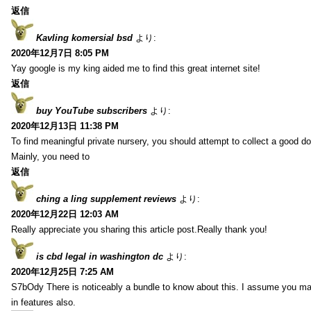
返信
Kavling komersial bsd
より:
2020年12月7日 8:05 PM
Yay google is my king aided me to find this great internet site!
返信
buy YouTube subscribers
より:
2020年12月13日 11:38 PM
To find meaningful private nursery, you should attempt to collect a good do
Mainly, you need to
返信
ching a ling supplement reviews
より:
2020年12月22日 12:03 AM
Really appreciate you sharing this article post.Really thank you!
is cbd legal in washington dc
より:
2020年12月25日 7:25 AM
S7bOdy There is noticeably a bundle to know about this. I assume you ma
in features also.