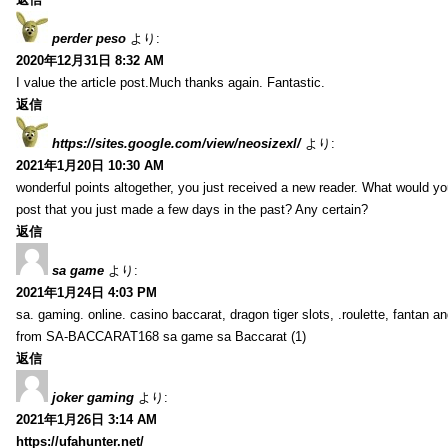
perder peso
より:
2020年12月31日 8:32 AM
I value the article post.Much thanks again. Fantastic.
返信
https://sites.google.com/view/neosizexl/
より:
2021年1月20日 10:30 AM
wonderful points altogether, you just received a new reader. What would y
post that you just made a few days in the past? Any certain?
返信
sa game
より:
2021年1月24日 4:03 PM
sa. gaming. online. casino baccarat, dragon tiger slots, .roulette, fantan 
from SA-BACCARAT168 sa game sa Baccarat (1)
返信
joker gaming
より:
2021年1月26日 3:14 AM
https://ufahunter.net/