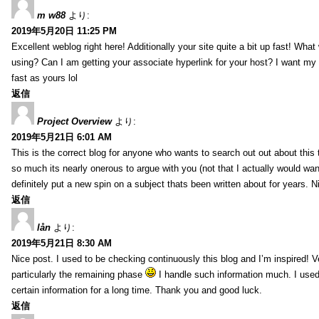
m w88
より:
2019年5月20日 11:25 PM
Excellent weblog right here! Additionally your site quite a bit up fast! Wha
using? Can I am getting your associate hyperlink for your host? I want my
fast as yours lol
返信
Project Overview
より:
2019年5月21日 6:01 AM
This is the correct blog for anyone who wants to search out out about this
so much its nearly onerous to argue with you (not that I actually would 
definitely put a new spin on a subject thats been written about for years. Ni
返信
lån
より:
2019年5月21日 8:30 AM
Nice post. I used to be checking continuously this blog and I’m inspired! V
particularly the remaining phase
I handle such information much. I used 
certain information for a long time. Thank you and good luck.
返信