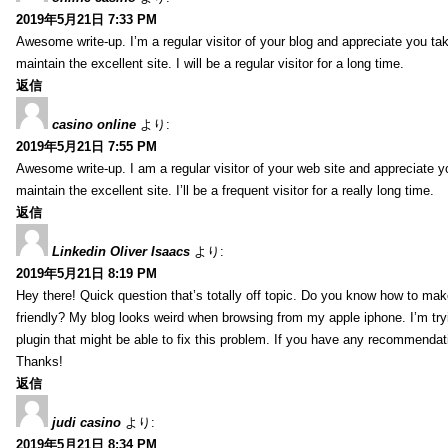
2019年5月21日 7:33 PM
Awesome write-up. I’m a regular visitor of your blog and appreciate you tak
maintain the excellent site. I will be a regular visitor for a long time.
返信
casino online
より:
2019年5月21日 7:55 PM
Awesome write-up. I am a regular visitor of your web site and appreciate y
maintain the excellent site. I’ll be a frequent visitor for a really long time.
返信
Linkedin Oliver Isaacs
より:
2019年5月21日 8:19 PM
Hey there! Quick question that’s totally off topic. Do you know how to mak
friendly? My blog looks weird when browsing from my apple iphone. I’m tryi
plugin that might be able to fix this problem. If you have any recommendat
Thanks!
返信
judi casino
より:
2019年5月21日 8:34 PM