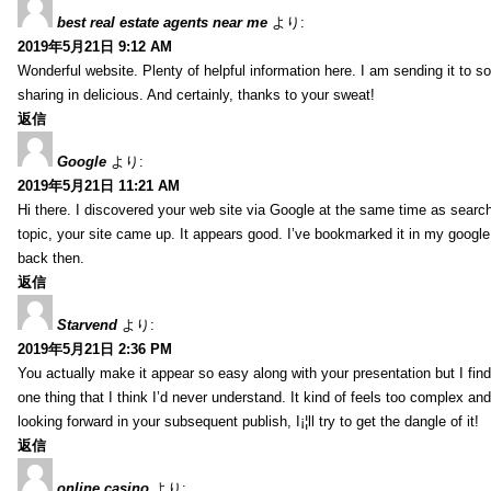
best real estate agents near me
より:
2019年5月21日 9:12 AM
Wonderful website. Plenty of helpful information here. I am sending it to 
sharing in delicious. And certainly, thanks to your sweat!
返信
Google
より:
2019年5月21日 11:21 AM
Hi there. I discovered your web site via Google at the same time as searc
topic, your site came up. It appears good. I’ve bookmarked it in my goog
back then.
返信
Starvend
より:
2019年5月21日 2:36 PM
You actually make it appear so easy along with your presentation but I find 
one thing that I think I’d never understand. It kind of feels too complex an
looking forward in your subsequent publish, I¡¦ll try to get the dangle of it!
返信
online casino
より: