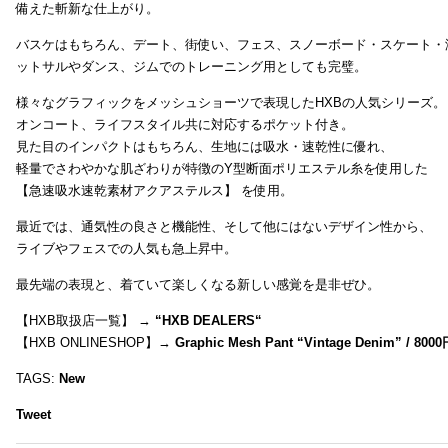
備えた斬新な仕上がり。
バスケはもちろん、デート、街使い、フェス、スノーボード・スケート・
ットサルやダンス、ジムでのトレーニング用としても完璧。
様々なグラフィックをメッシュショーツで表現したHXBの人気シリーズ。
オンコート、ライフスタイル共に対応するポケット付き。
見た目のインパクトはもちろん、生地には吸水・速乾性に優れ、
軽量でさわやかな肌ざわりが特徴のY型断面ポリエステル糸を使用した
【急速吸水速乾素材アクアステルス】 を使用。
最近では、通気性の良さと機能性、そして他にはないデザイン性から、
ライブやフェスでの人気も急上昇中。
最先端の表現と、着ていて楽しくなる新しい感覚を是非ぜひ。
【HXB取扱店一覧】 →
“
HXB DEALERS
“
【HXB ONLINESHOP】→
Graphic Mesh Pant “Vintage Denim” / 800
TAGS:
New
Tweet