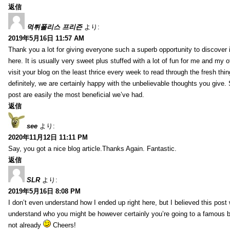
返信
먹튀폴리스 프리즌
より:
2019年5月16日 11:57 AM
Thank you a lot for giving everyone such a superb opportunity to discover
here. It is usually very sweet plus stuffed with a lot of fun for me and my o
visit your blog on the least thrice every week to read through the fresh th
definitely, we are certainly happy with the unbelievable thoughts you give.
post are easily the most beneficial we’ve had.
返信
see
より:
2020年11月12日 11:11 PM
Say, you got a nice blog article.Thanks Again. Fantastic.
返信
SLR
より:
2019年5月16日 8:08 PM
I don’t even understand how I ended up right here, but I believed this post 
understand who you might be however certainly you’re going to a famous 
not already
Cheers!