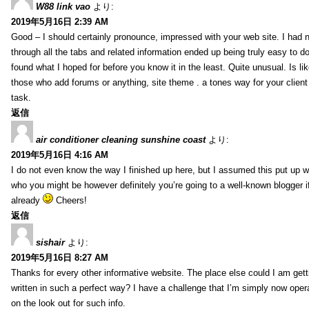
W88 link vao
より:
2019年5月16日 2:39 AM
Good – I should certainly pronounce, impressed with your web site. I had n
through all the tabs and related information ended up being truly easy to do
found what I hoped for before you know it in the least. Quite unusual. Is like
those who add forums or anything, site theme . a tones way for your clien
task.
返信
air conditioner cleaning sunshine coast
より:
2019年5月16日 4:16 AM
I do not even know the way I finished up here, but I assumed this put up w
who you might be however definitely you’re going to a well-known blogger i
already
Cheers!
返信
sishair
より:
2019年5月16日 8:27 AM
Thanks for every other informative website. The place else could I am getti
written in such a perfect way? I have a challenge that I’m simply now oper
on the look out for such info.