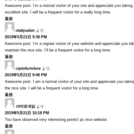
Awesome post. I’m a normal visitor of your site and appreciate you taking 
excellent site. I will be a frequent visitor for a really long time.
返信
otakjualan
より:
2019年5月21日 9:38 PM
Awesome post. I’m a regular visitor of your website and appreciate you tak
maintain the nice site. I’ll be a frequent visitor for a long time.
返信
ciptofurniture
より:
2019年5月21日 9:48 PM
Awesome post. I am a normal visitor of your site and appreciate you taking
the nice site. I will be a frequent visitor for a long time.
返信
야마토게임
より:
2019年5月21日 10:18 PM
You have observed very interesting points! ps nice website.
返信