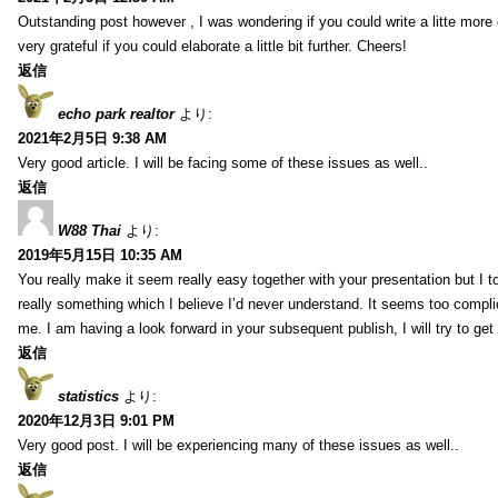
Outstanding post however , I was wondering if you could write a litte more 
very grateful if you could elaborate a little bit further. Cheers!
返信
echo park realtor
より:
2021年2月5日 9:38 AM
Very good article. I will be facing some of these issues as well..
返信
W88 Thai
より:
2019年5月15日 10:35 AM
You really make it seem really easy together with your presentation but I to
really something which I believe I’d never understand. It seems too compli
me. I am having a look forward in your subsequent publish, I will try to get 
返信
statistics
より:
2020年12月3日 9:01 PM
Very good post. I will be experiencing many of these issues as well..
返信