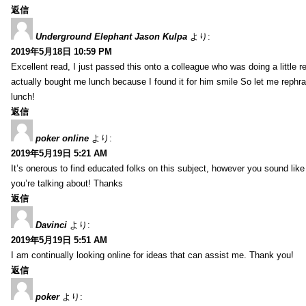
返信
Underground Elephant Jason Kulpa
より:
2019年5月18日 10:59 PM
Excellent read, I just passed this onto a colleague who was doing a little 
actually bought me lunch because I found it for him smile So let me rephra
lunch!
返信
poker online
より:
2019年5月19日 5:21 AM
It’s onerous to find educated folks on this subject, however you sound lik
you’re talking about! Thanks
返信
Davinci
より:
2019年5月19日 5:51 AM
I am continually looking online for ideas that can assist me. Thank you!
返信
poker
より: