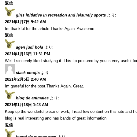
返信
girls initiative in recreation and leisurely sports
より:
2021年1月7日 9:42 AM
Im thankful for the article.Thanks Again. Awesome.
返信
agen judi bola
より:
2021年1月16日 11:31 PM
Well I sincerely liked studying it. This tip procured by you is very useful f
slack emojis
より:
2021年2月5日 2:40 AM
Im grateful for the post.Thanks Again. Great.
blog de animales
より:
2021年1月18日 1:43 AM
Keep up the wonderful piece of work, I read few content on this site and I
blog is real interesting and has bands of great information.
返信
locuri de munca arad
より: