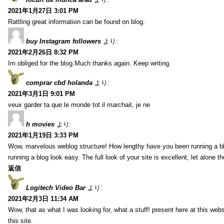
2021年1月27日 3:01 PM
Rattling great information can be found on blog.
buy Instagram followers
より:
2021年2月26日 8:32 PM
Im obliged for the blog.Much thanks again. Keep writing.
comprar cbd holanda
より:
2021年3月1日 9:01 PM
veux garder ta que le monde tot il marchait, je ne
h movies
より:
2021年1月19日 3:33 PM
Wow, marvelous weblog structure! How lengthy have you been running a b
running a blog look easy. The full look of your site is excellent, let alone t
返信
Logitech Video Bar
より:
2021年2月3日 11:34 AM
Wow, that as what I was looking for, what a stuff! present here at this web
this site.