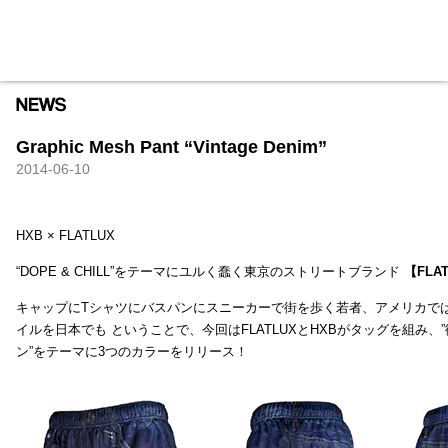
HXB
Home
Hugest
About
Academy
Contact
Store
Graphic Mesh Pant “Vintage Denim”
2014-06-10
HXB × FLATLUX
“DOPE & CHILL”をテーマにユルく蠢く東京のストリートブランド
【FLA
キャップにTシャツにバスパンにスニーカーで街を歩く若者、アメリカで
イルを日本でも ということで、今回はFLATLUXとHXBがタッグを組み、
ン”をテーマに3つのカラーをリリース！