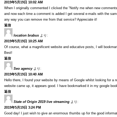
2019年5月19日 10:02 AM
When I originally commented I clicked the “Notify me when new comment
and now each time a comment is added I get several e-mails with the sa
any way you can remove me from that service? Appreciate it!
返信
location brabus
より:
2019年5月19日 10:25 AM
Of course, what a magnificent website and educative posts, I will bookmark
Best!
返信
Seo agency
より:
2019年5月19日 10:40 AM
Hello there, I found your website by means of Google whilst looking for a r
website came up, it appears good. I have bookmarked it in my google bo
返信
State of Origin 2019 live streaming
より:
2019年5月19日 3:24 PM
Good day! I just wish to give an enormous thumbs up for the good informa