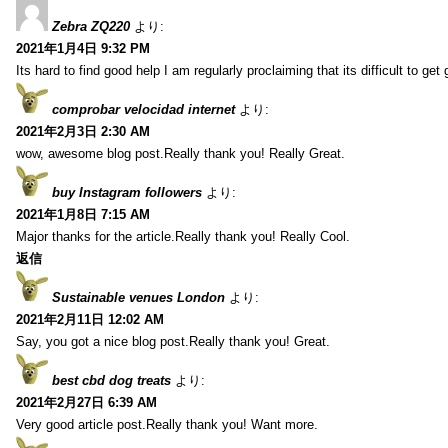
Zebra ZQ220
より:
2021年1月4日 9:32 PM
Its hard to find good help I am regularly proclaiming that its difficult to get
comprobar velocidad internet
より:
2021年2月3日 2:30 AM
wow, awesome blog post.Really thank you! Really Great.
buy Instagram followers
より:
2021年1月8日 7:15 AM
Major thanks for the article.Really thank you! Really Cool.
返信
Sustainable venues London
より:
2021年2月11日 12:02 AM
Say, you got a nice blog post.Really thank you! Great.
best cbd dog treats
より:
2021年2月27日 6:39 AM
Very good article post.Really thank you! Want more.