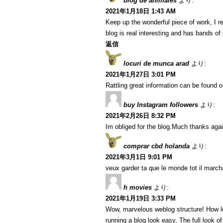
blog de animales
より:
2021年1月18日 1:43 AM
Keep up the wonderful piece of work, I r
blog is real interesting and has bands of 
返信
locuri de munca arad
より:
2021年1月27日 3:01 PM
Rattling great information can be found o
buy Instagram followers
より:
2021年2月26日 8:32 PM
Im obliged for the blog.Much thanks agai
comprar cbd holanda
より:
2021年3月1日 9:01 PM
veux garder ta que le monde tot il marcha
h movies
より:
2021年1月19日 3:33 PM
Wow, marvelous weblog structure! How l
running a blog look easy. The full look of