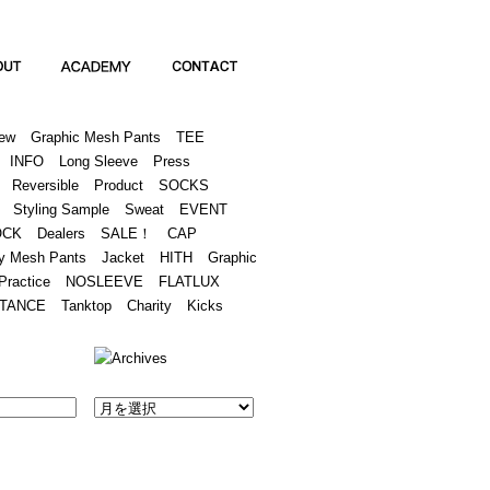
Academy
Contact
ew
Graphic Mesh Pants
TEE
INFO
Long Sleeve
Press
Reversible
Product
SOCKS
Styling Sample
Sweat
EVENT
OCK
Dealers
SALE！
CAP
y Mesh Pants
Jacket
HITH
Graphic
Practice
NOSLEEVE
FLATLUX
TANCE
Tanktop
Charity
Kicks