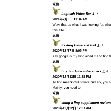
返信
Logitech Video Bar
より:
2021年2月3日 11:34 AM
Wow, that as what I was looking for, what
this site.
返信
Kavling komersial bsd
より:
2020年12月7日 8:05 PM
Yay google is my king aided me to find thi
返信
buy YouTube subscribers
より:
2020年12月13日 11:38 PM
To find meaningful private nursery, you s
Mainly, you need to
返信
ching a ling supplement review
2020年12月22日 12:03 AM