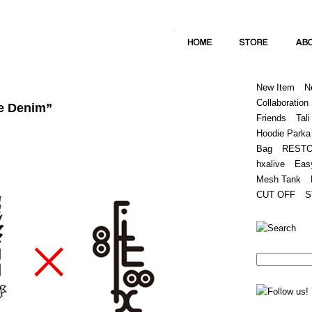
Home
Hugest
About
Store
New Item
N
Collaboration
e Denim”
Friends
Tali
Hoodie Parka
Bag
REST
hxalive
Eas
Mesh Tank
CUT OFF
S