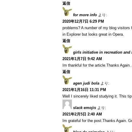
返信
for more info
より:
2020年12月7日 6:29 PM
problems? A number of my blog visitors 
in Explorer but looks great in Opera.
返信
girls initiative in recreation and
2021年1月7日 9:42 AM
Im thankful for the article.Thanks Agai
返信
agen judi bola
より:
2021年1月16日 11:31 PM
Well I sincerely liked studying it. This t
slack emojis
より:
2021年2月5日 2:40 AM
Im grateful for the post.Thanks Again. Gr