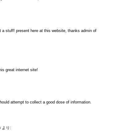
 a stuff! present here at this website, thanks admin of
s great internet site!
hould attempt to collect a good dose of information.
s
より: