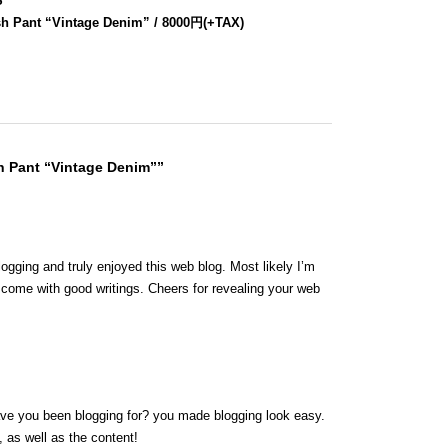
S
“
h Pant “Vintage Denim” / 8000円(+TAX)
h Pant “Vintage Denim””
logging and truly enjoyed this web blog. Most likely I’m
y come with good writings. Cheers for revealing your web
ave you been blogging for? you made blogging look easy.
, as well as the content!