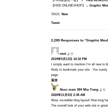
【HXB取扱店一覧】 →
“
HXB DEALER
【HXB ONLINESHOP】→
Graphic Mes
TAGS:
New
Tweet
2,299 Responses to “Graphic Mes
next
より:
2019年5月13日 10:32 PM
I simply want to mention I’m all new to b
likely to bookmark your site . You surel
page.
返信
Nuoc mam 584 Nha Trang
より:
2020年11月4日 2:38 AM
Wow, incredible blog layout! How long h
The overall look of your web site is great