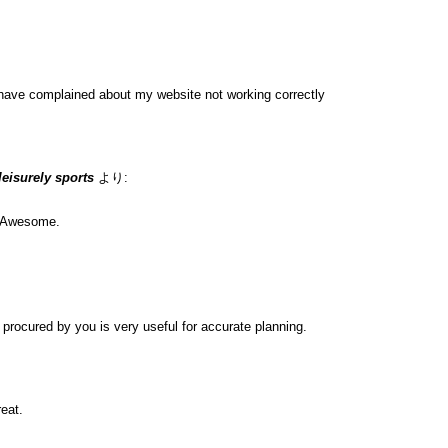
have complained about my website not working correctly
 leisurely sports
より:
n. Awesome.
ip procured by you is very useful for accurate planning.
eat.