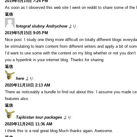
2019年5月15日 7:24 PM
As soon as I observed this web site I went on reddit to share some of the 
返信
fotograf slubny Andrychow
より:
2019年5月15日 9:05 PM
Nice post. I study one thing more difficult on totally different blogs everyda
be stimulating to learn content from different writers and apply a bit of som
I’d want to use some with the content on my blog whether or not you don’t mi
you a hyperlink in your internet blog. Thanks for sharing.
返信
here
より:
2020年11月10日 2:13 AM
There as noticeably a bundle to find out about this. I assume you made cer
features also.
返信
Tajikistan tour packages
より:
2020年11月24日 11:36 AM
I think this is a real great blog.Much thanks again. Awesome.