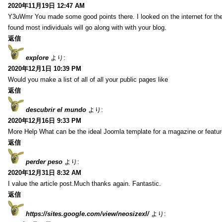
2020年11月19日 12:47 AM
Y3uWmr You made some good points there. I looked on the internet for the
found most individuals will go along with with your blog.
返信
explore
より:
2020年12月1日 10:39 PM
Would you make a list of all of all your public pages like
返信
descubrir el mundo
より:
2020年12月16日 9:33 PM
More Help What can be the ideal Joomla template for a magazine or featur
返信
perder peso
より:
2020年12月31日 8:32 AM
I value the article post.Much thanks again. Fantastic.
返信
https://sites.google.com/view/neosizexl/
より: