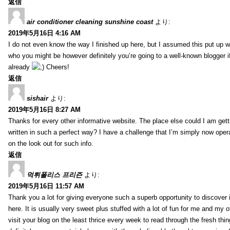
返信
air conditioner cleaning sunshine coast
より:
2019年5月16日 4:16 AM
I do not even know the way I finished up here, but I assumed this put up w
who you might be however definitely you’re going to a well-known blogger i
already
Cheers!
返信
sishair
より:
2019年5月16日 8:27 AM
Thanks for every other informative website. The place else could I am getti
written in such a perfect way? I have a challenge that I’m simply now oper
on the look out for such info.
返信
먹튀폴리스 프리즌
より:
2019年5月16日 11:57 AM
Thank you a lot for giving everyone such a superb opportunity to discover
here. It is usually very sweet plus stuffed with a lot of fun for me and my o
visit your blog on the least thrice every week to read through the fresh th