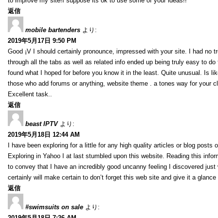
to improve my site!I suppose its ok to use some of your ideas!!
返信
mobile bartenders
より:
2019年5月17日 9:50 PM
Good ¡V I should certainly pronounce, impressed with your site. I had no t
through all the tabs as well as related info ended up being truly easy to do
found what I hoped for before you know it in the least. Quite unusual. Is like
those who add forums or anything, website theme . a tones way for your c
Excellent task..
返信
beast IPTV
より:
2019年5月18日 12:44 AM
I have been exploring for a little for any high quality articles or blog posts o
Exploring in Yahoo I at last stumbled upon this website. Reading this info
to convey that I have an incredibly good uncanny feeling I discovered just
certainly will make certain to don’t forget this web site and give it a glanc
返信
#swimsuits on sale
より:
2019年5月18日 7:26 AM