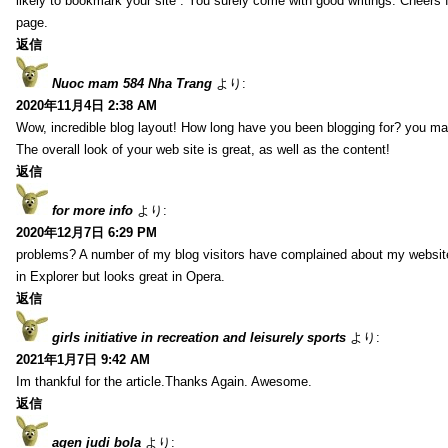
likely to bookmark your site . You surely come with good writings. Cheers 
page.
返信
Nuoc mam 584 Nha Trang
より:
2020年11月4日 2:38 AM
Wow, incredible blog layout! How long have you been blogging for? you ma
The overall look of your web site is great, as well as the content!
返信
for more info
より:
2020年12月7日 6:29 PM
problems? A number of my blog visitors have complained about my website
in Explorer but looks great in Opera.
返信
girls initiative in recreation and leisurely sports
より:
2021年1月7日 9:42 AM
Im thankful for the article.Thanks Again. Awesome.
返信
agen judi bola
より: