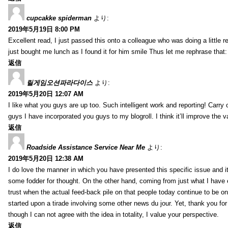
cupcakke spiderman
より:
2019年5月19日 8:00 PM
Excellent read, I just passed this onto a colleague who was doing a little 
just bought me lunch as I found it for him smile Thus let me rephrase that
返信
릴게임오션파라다이스
より:
2019年5月20日 12:07 AM
I like what you guys are up too. Such intelligent work and reporting! Carry
guys I have incorporated you guys to my blogroll. I think it’ll improve the v
返信
Roadside Assistance Service Near Me
より:
2019年5月20日 12:38 AM
I do love the manner in which you have presented this specific issue and 
some fodder for thought. On the other hand, coming from just what I have e
trust when the actual feed-back pile on that people today continue to be on
started upon a tirade involving some other news du jour. Yet, thank you for 
though I can not agree with the idea in totality, I value your perspective.
返信