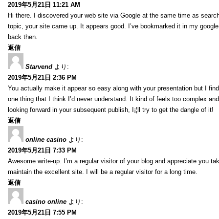
2019年5月21日 11:21 AM
Hi there. I discovered your web site via Google at the same time as searc
topic, your site came up. It appears good. I’ve bookmarked it in my goog
back then.
返信
Starvend
より:
2019年5月21日 2:36 PM
You actually make it appear so easy along with your presentation but I find 
one thing that I think I’d never understand. It kind of feels too complex an
looking forward in your subsequent publish, I¡¦ll try to get the dangle of it!
返信
online casino
より:
2019年5月21日 7:33 PM
Awesome write-up. I’m a regular visitor of your blog and appreciate you tak
maintain the excellent site. I will be a regular visitor for a long time.
返信
casino online
より:
2019年5月21日 7:55 PM