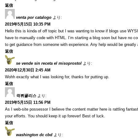
返信
venta por catalogo
より:
2019年5月15日 10:35 PM
Hello this is kinda of off topic but I was wanting to know if blogs use WYS
have to manually code with HTML. I’m starting a blog soon but have no cod
to get guidance from someone with experience. Any help would be greatly 
返信
se vende sin receta el misoprostol
より:
2020年12月30日 2:45 AM
Wohh exactly what I was looking for, thanks for putting up.
返信
먹튀폴리스
より:
2019年5月15日 11:56 PM
As I web-site possessor I believe the content matter here is rattling fantasti
your efforts. You should keep it up forever! Best of luck.
返信
washington dc cbd
より: