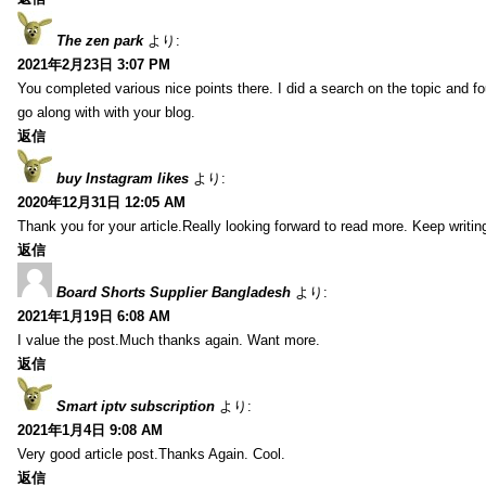
The zen park
より:
2021年2月23日 3:07 PM
You completed various nice points there. I did a search on the topic and fo
go along with with your blog.
返信
buy Instagram likes
より:
2020年12月31日 12:05 AM
Thank you for your article.Really looking forward to read more. Keep writin
返信
Board Shorts Supplier Bangladesh
より:
2021年1月19日 6:08 AM
I value the post.Much thanks again. Want more.
返信
Smart iptv subscription
より:
2021年1月4日 9:08 AM
Very good article post.Thanks Again. Cool.
返信