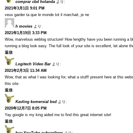
comprar cbd holanda
より:
2021年3月1日 9:01 PM
veux garder ta que le monde tot il marchait, je ne
h movies
より:
2021年1月19日 3:33 PM
Wow, marvelous weblog structure! How lengthy have you been running a b
running a blog look easy. The full look of your site is excellent, let alone t
返信
Logitech Video Bar
より:
2021年2月3日 11:34 AM
Wow, that as what I was looking for, what a stuff! present here at this web
this site.
返信
Kavling komersial bsd
より:
2020年12月7日 8:05 PM
Yay google is my king aided me to find this great internet site!
返信
buy YouTube subscribers
より: