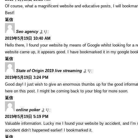
Of course, what a magnificent website and educative posts, I will bookmark
Best!
返信
Seo agency
より:
2019年5月19日 10:40 AM
Hello there, I found your website by means of Google whilst looking for a r
website came up, it appears good. I have bookmarked it in my google bo
返信
State of Origin 2019 live streaming
より:
2019年5月19日 3:24 PM
Good day! I just wish to give an enormous thumbs up for the good informa
here on this post. I might be coming back to your blog for more soon.
返信
online poker
より:
2019年5月19日 5:19 PM
Valuable information. Lucky me I found your website by accident, and I’m
accident didn’t happened earlier! I bookmarked it.
返信