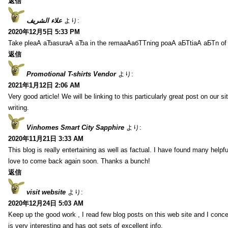
返信
علاء الشريف
より:
2020年12月5日 5:33 PM
Take pleаА аЂаsurаА аЂа in the remaаАабТТning poаА аБТtiаА аБТn of
返信
Promotional T-shirts Vendor
より:
2021年1月12日 2:06 AM
Very good article! We will be linking to this particularly great post on our s
writing.
Vinhomes Smart City Sapphire
より:
2020年11月21日 3:33 AM
This blog is really entertaining as well as factual. I have found many helpful
love to come back again soon. Thanks a bunch!
返信
visit website
より:
2020年12月24日 5:03 AM
Keep up the good work , I read few blog posts on this web site and I conce
is very interesting and has got sets of excellent info.