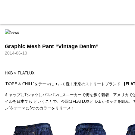
HXB
Home
Hugest
About
Academy
Contact
Store
Graphic Mesh Pant “Vintage Denim”
2014-06-10
HXB × FLATLUX
“DOPE & CHILL”をテーマにユルく蠢く東京のストリートブランド
【FLA
キャップにTシャツにバスパンにスニーカーで街を歩く若者、アメリカで
イルを日本でも ということで、今回はFLATLUXとHXBがタッグを組み、
ン”をテーマに3つのカラーをリリース！