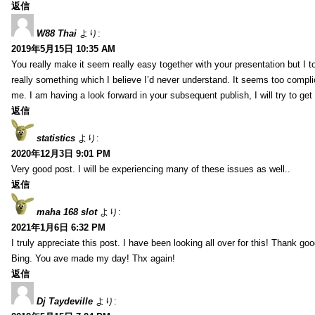
返信
W88 Thai
より:
2019年5月15日 10:35 AM
You really make it seem really easy together with your presentation but I to
really something which I believe I’d never understand. It seems too compli
me. I am having a look forward in your subsequent publish, I will try to get 
返信
statistics
より:
2020年12月3日 9:01 PM
Very good post. I will be experiencing many of these issues as well..
返信
maha 168 slot
より:
2021年1月6日 6:32 PM
I truly appreciate this post. I have been looking all over for this! Thank go
Bing. You ave made my day! Thx again!
返信
Dj Taydeville
より: