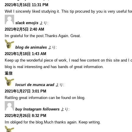
2021年1月16日 11:31 PM
Well I sincerely liked studying it. This tip procured by you is very useful f
slack emojis
より:
2021年2月5日 2:40 AM
Im grateful for the post.Thanks Again. Great.
blog de animales
より:
2021年1月18日 1:43 AM
Keep up the wonderful piece of work, I read few content on this site and I
blog is real interesting and has bands of great information.
返信
locuri de munca arad
より:
2021年1月27日 3:01 PM
Rattling great information can be found on blog.
buy Instagram followers
より:
2021年2月26日 8:32 PM
Im obliged for the blog.Much thanks again. Keep writing.