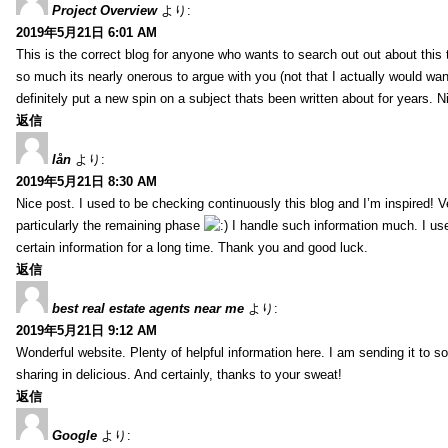
Project Overview
より:
2019年5月21日 6:01 AM
This is the correct blog for anyone who wants to search out out about this
so much its nearly onerous to argue with you (not that I actually would 
definitely put a new spin on a subject thats been written about for years. Ni
返信
lån
より:
2019年5月21日 8:30 AM
Nice post. I used to be checking continuously this blog and I’m inspired! V
particularly the remaining phase
I handle such information much. I used
certain information for a long time. Thank you and good luck.
返信
best real estate agents near me
より:
2019年5月21日 9:12 AM
Wonderful website. Plenty of helpful information here. I am sending it to 
sharing in delicious. And certainly, thanks to your sweat!
返信
Google
より: