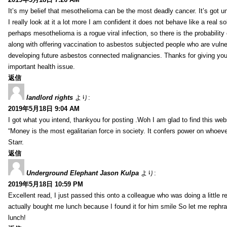
It’s my belief that mesothelioma can be the most deadly cancer. It’s got u
I really look at it a lot more I am confident it does not behave like a real s
perhaps mesothelioma is a rogue viral infection, so there is the probability
along with offering vaccination to asbestos subjected people who are vulner
developing future asbestos connected malignancies. Thanks for giving your
important health issue.
返信
landlord rights
より:
2019年5月18日 9:04 AM
I got what you intend, thankyou for posting .Woh I am glad to find this web
“Money is the most egalitarian force in society. It confers power on whoeve
Starr.
返信
Underground Elephant Jason Kulpa
より:
2019年5月18日 10:59 PM
Excellent read, I just passed this onto a colleague who was doing a little 
actually bought me lunch because I found it for him smile So let me rephra
lunch!