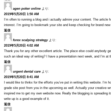
agen poker online
より:
2019年5月20日 1:50 AM
I’m often to running a blog and i actually admire your content. The article
interest. I’m going to bookmark your site and keep checking for brand new 
返信
forex scalping strategy
より:
2019年5月20日 4:02 AM
Thank you for any other excellent article. The place else could anybody get 
such an ideal way of writing? I have a presentation next week, and I’m at t
返信
urgent dental care
より:
2019年5月20日 8:41 AM
I would like to thnkx for the efforts you’ve put in writing this website. I’m 
grade site post from you in the upcoming as well. Actually your creative wri
inspired me to get my own website now. Really the blogging is spreading it
write up is a good example of it.
返信