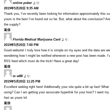
online poker
より:
2019年5月20日 9:35 AM
Thank you, I’ve recently been looking for information approximately this s
yours is the best I’ve found out so far. But, what about the conclusion? Ar
the supply?
返信
Florida Medical Marijuana Card
より:
2019年5月20日 7:00 PM
Good website! I truly love how it is simple on my eyes and the data are wel
wondering how I might be notified whenever a new post has been made. I’v
RSS feed which must do the trick! Have a great day!
返信
m w88
より:
2019年5月20日 11:25 PM
Excellent weblog right here! Additionally your site quite a bit up fast! Wha
using? Can I am getting your associate hyperlink for your host? I want my
fast as yours lol
返信