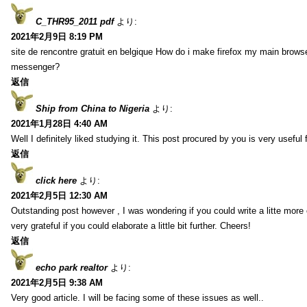
C_THR95_2011 pdf
より:
2021年2月9日 8:19 PM
site de rencontre gratuit en belgique How do i make firefox my main browse
messenger?
返信
Ship from China to Nigeria
より:
2021年1月28日 4:40 AM
Well I definitely liked studying it. This post procured by you is very useful 
返信
click here
より:
2021年2月5日 12:30 AM
Outstanding post however , I was wondering if you could write a litte more 
very grateful if you could elaborate a little bit further. Cheers!
返信
echo park realtor
より:
2021年2月5日 9:38 AM
Very good article. I will be facing some of these issues as well..