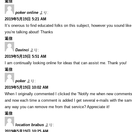
返信
poker online
より:
2019年5月19日 5:21 AM
It’s onerous to find educated folks on this subject, however you sound lik
you’re talking about! Thanks
返信
Davinci
より:
2019年5月19日 5:51 AM
I am continually looking online for ideas that can assist me. Thank you!
返信
poker
より:
2019年5月19日 10:02 AM
When I originally commented I clicked the “Notify me when new comment
and now each time a comment is added I get several e-mails with the sa
any way you can remove me from that service? Appreciate it!
返信
location brabus
より:
2019年5月19日 10:25 AM