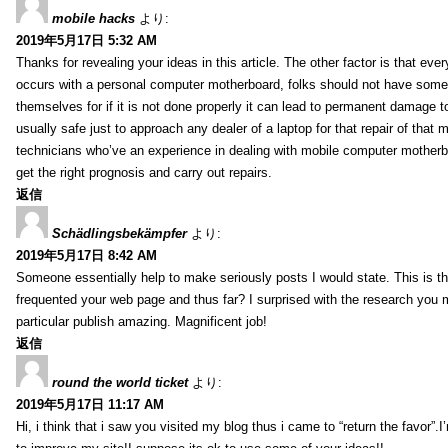
mobile hacks
より:
2019年5月17日 5:32 AM
Thanks for revealing your ideas in this article. The other factor is that eve
occurs with a personal computer motherboard, folks should not have some r
themselves for if it is not done properly it can lead to permanent damage to
usually safe just to approach any dealer of a laptop for that repair of tha
technicians who’ve an experience in dealing with mobile computer mother
get the right prognosis and carry out repairs.
返信
Schädlingsbekämpfer
より:
2019年5月17日 8:42 AM
Someone essentially help to make seriously posts I would state. This is the
frequented your web page and thus far? I surprised with the research you
particular publish amazing. Magnificent job!
返信
round the world ticket
より:
2019年5月17日 11:17 AM
Hi, i think that i saw you visited my blog thus i came to “return the favor”.I’