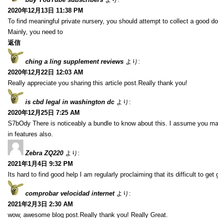
2020年12月13日 11:38 PM
To find meaningful private nursery, you should attempt to collect a good do
Mainly, you need to
返信
ching a ling supplement reviews
より:
2020年12月22日 12:03 AM
Really appreciate you sharing this article post.Really thank you!
is cbd legal in washington dc
より:
2020年12月25日 7:25 AM
S7bOdy There is noticeably a bundle to know about this. I assume you ma
in features also.
Zebra ZQ220
より:
2021年1月4日 9:32 PM
Its hard to find good help I am regularly proclaiming that its difficult to get
comprobar velocidad internet
より:
2021年2月3日 2:30 AM
wow, awesome blog post.Really thank you! Really Great.