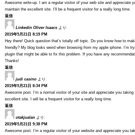
Awesome write-up. I am a regular visitor of your web site and appreciate y
maintain the excellent site. I’ll be a frequent visitor for a really long time.
返信
Linkedin Oliver Isaacs
より:
2019年5月21日 8:19 PM
Hey there! Quick question that’s totally off topic. Do you know how to mak
friendly? My blog looks weird when browsing from my apple iphone. I’m tryi
plugin that might be able to fix this problem. If you have any recommendat
Thanks!
返信
judi casino
より:
2019年5月21日 8:34 PM
Awesome post. I’m a normal visitor of your site and appreciate you taking 
excellent site. I will be a frequent visitor for a really long time.
返信
otakjualan
より:
2019年5月21日 9:38 PM
Awesome post. I’m a regular visitor of your website and appreciate you tak