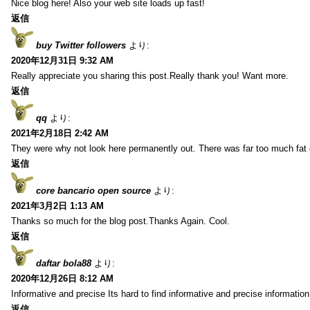
Nice blog here! Also your web site loads up fast!
返信
buy Twitter followers
より:
2020年12月31日 9:32 AM
Really appreciate you sharing this post.Really thank you! Want more.
返信
qq
より:
2021年2月18日 2:42 AM
They were why not look here permanently out. There was far too much fat
返信
core bancario open source
より:
2021年3月2日 1:13 AM
Thanks so much for the blog post.Thanks Again. Cool.
返信
daftar bola88
より:
2020年12月26日 8:12 AM
Informative and precise Its hard to find informative and precise information
返信