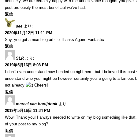
definitely, we are certainly happy with the unbelievable thoughts you give.
post are easily the most beneficial we’ve had.
返信
see
より:
2020年11月12日 11:11 PM
Say, you got a nice blog article.Thanks Again. Fantastic.
返信
SLR
より:
2019年5月16日 8:08 PM
I don’t even understand how I ended up right here, but I believed this post 
understand who you might be however certainly you’re going to a famous 
not already
Cheers!
返信
marcel van hooijdonk
より:
2019年5月16日 11:34 PM
Wow! Thank you! I always needed to write on my blog something like that.
of your post to my blog?
返信