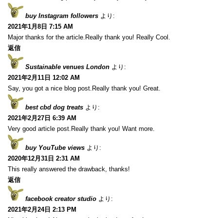
buy Instagram followers
より:
2021年1月8日 7:15 AM
Major thanks for the article.Really thank you! Really Cool.
返信
Sustainable venues London
より:
2021年2月11日 12:02 AM
Say, you got a nice blog post.Really thank you! Great.
best cbd dog treats
より:
2021年2月27日 6:39 AM
Very good article post.Really thank you! Want more.
buy YouTube views
より:
2020年12月31日 2:31 AM
This really answered the drawback, thanks!
返信
facebook creator studio
より:
2021年2月24日 2:13 PM